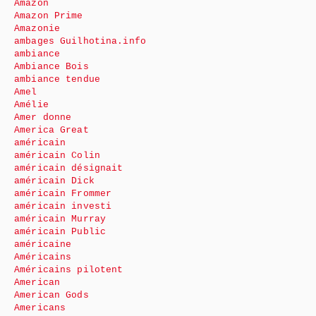
Amazon
Amazon Prime
Amazonie
ambages Guilhotina.info
ambiance
Ambiance Bois
ambiance tendue
Amel
Amélie
Amer donne
America Great
américain
américain Colin
américain désignait
américain Dick
américain Frommer
américain investi
américain Murray
américain Public
américaine
Américains
Américains pilotent
American
American Gods
Americans