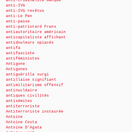
anti-criminalité manque
anti-IVG
anti-IVG revêtus
anti-Le Pen
anti-passe
anti-patriotard Frans
antiautoritaire américain
anticapitaliste affichant
antidouleurs opiacés
antifa
antifasciste
antiféministes
Antigone
Antigones
antiguérilla surgi
antillaise signifiant
antimilitarisme offensif
antinucléaire
antiques civilités
antisémites
antiterroriste
Antiterroriste instaurée
Antoine
Antoine Costa
Antoine D’Agata