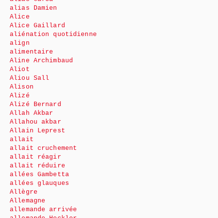
alias Damien
Alice
Alice Gaillard
aliénation quotidienne
align
alimentaire
Aline Archimbaud
Aliot
Aliou Sall
Alison
Alizé
Alizé Bernard
Allah Akbar
Allahou akbar
Allain Leprest
allait
allait cruchement
allait réagir
allait réduire
allées Gambetta
allées glauques
Allègre
Allemagne
allemande arrivée