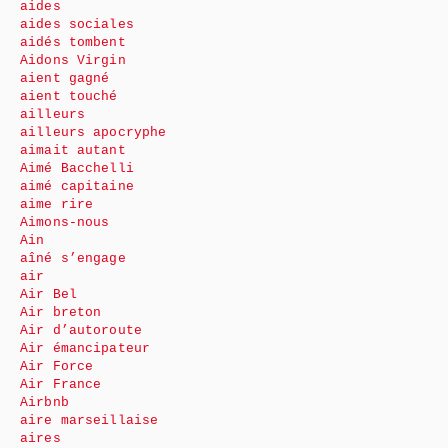
aides
aides sociales
aidés tombent
Aidons Virgin
aient gagné
aient touché
ailleurs
ailleurs apocryphe
aimait autant
Aimé Bacchelli
aimé capitaine
aime rire
Aimons-nous
Ain
aîné s’engage
air
Air Bel
Air breton
Air d’autoroute
Air émancipateur
Air Force
Air France
Airbnb
aire marseillaise
aires