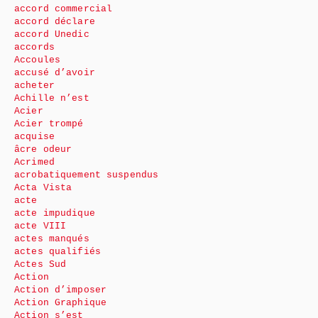
accord commercial
accord déclare
accord Unedic
accords
Accoules
accusé d’avoir
acheter
Achille n’est
Acier
Acier trompé
acquise
âcre odeur
Acrimed
acrobatiquement suspendus
Acta Vista
acte
acte impudique
acte VIII
actes manqués
actes qualifiés
Actes Sud
Action
Action d’imposer
Action Graphique
Action s’est