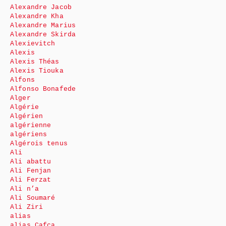
Alexandre Jacob
Alexandre Kha
Alexandre Marius
Alexandre Skirda
Alexievitch
Alexis
Alexis Théas
Alexis Tiouka
Alfons
Alfonso Bonafede
Alger
Algérie
Algérien
algérienne
algériens
Algérois tenus
Ali
Ali abattu
Ali Fenjan
Ali Ferzat
Ali n’a
Ali Soumaré
Ali Ziri
alias
alias Cafca