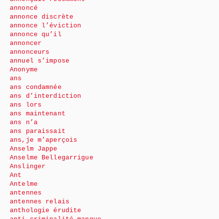
annoncé
annonce discrète
annonce l’éviction
annonce qu’il
annoncer
annonceurs
annuel s’impose
Anonyme
ans
ans condamnée
ans d’interdiction
ans lors
ans maintenant
ans n’a
ans paraissait
ans,je m’aperçois
Anselm Jappe
Anselme Bellegarrigue
Anslinger
Ant
Antelme
antennes
antennes relais
anthologie érudite