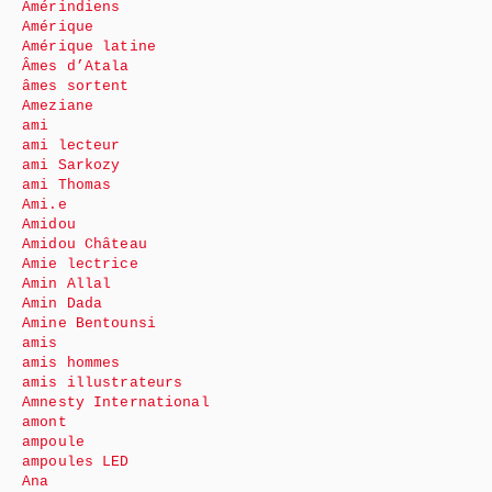
Amérindiens
Amérique
Amérique latine
Âmes d’Atala
âmes sortent
Ameziane
ami
ami lecteur
ami Sarkozy
ami Thomas
Ami.e
Amidou
Amidou Château
Amie lectrice
Amin Allal
Amin Dada
Amine Bentounsi
amis
amis hommes
amis illustrateurs
Amnesty International
amont
ampoule
ampoules LED
Ana