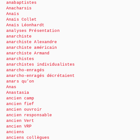
anabaptistes
Anacharsis
Anaïs
Anaïs Collet
Anaïs Léonhardt
analyses Présentation
anarchiste
anarchiste Alexandre
anarchiste américain
anarchiste Armand
anarchistes
anarchistes individualistes
anarcho-enragés
anarcho-enragés décrétaient
anars qu’on
Anas
Anastasia
ancien camp
ancien fief
ancien ouvroir
ancien responsable
ancien Vert
ancien VRP
anciens
anciens collègues