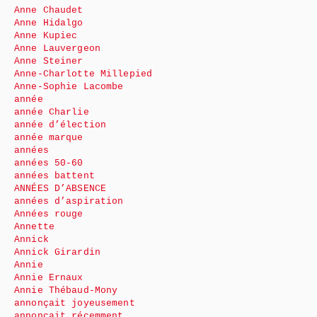
Anne Chaudet
Anne Hidalgo
Anne Kupiec
Anne Lauvergeon
Anne Steiner
Anne-Charlotte Millepied
Anne-Sophie Lacombe
année
année Charlie
année d’élection
année marque
années
années 50-60
années battent
ANNÉES D’ABSENCE
années d’aspiration
Années rouge
Annette
Annick
Annick Girardin
Annie
Annie Ernaux
Annie Thébaud-Mony
annonçait joyeusement
annonçait récemment