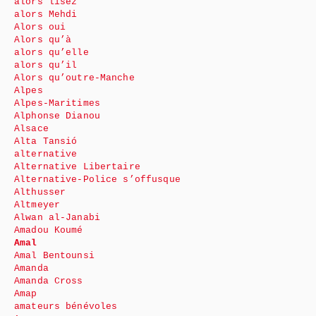
alors lisez
alors Mehdi
Alors oui
Alors qu’à
alors qu’elle
alors qu’il
Alors qu’outre-Manche
Alpes
Alpes-Maritimes
Alphonse Dianou
Alsace
Alta Tansió
alternative
Alternative Libertaire
Alternative-Police s’offusque
Althusser
Altmeyer
Alwan al-Janabi
Amadou Koumé
Amal
Amal Bentounsi
Amanda
Amanda Cross
Amap
amateurs bénévoles