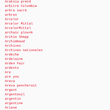
Araksia prend
arbitre Colombia
arbre sacré
arbres
Arcelor
Arcelor Mittal
ArcelorMittal
archaïc plounk
Archie Shepp
Archimbaud
Archives
Archives nationales
Ardèche
Ardelaine
Arden Fair
ardents
Are
are you
Areva
Areva pencherait
Argent
Argenteuil
argentin
argentine
Ariane