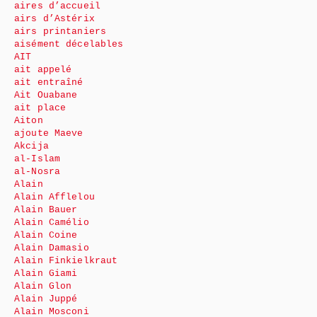
aires d’accueil
airs d’Astérix
airs printaniers
aisément décelables
AIT
ait appelé
ait entraîné
Ait Ouabane
ait place
Aiton
ajoute Maeve
Akcija
al-Islam
al-Nosra
Alain
Alain Afflelou
Alain Bauer
Alain Camélio
Alain Coine
Alain Damasio
Alain Finkielkraut
Alain Giami
Alain Glon
Alain Juppé
Alain Mosconi