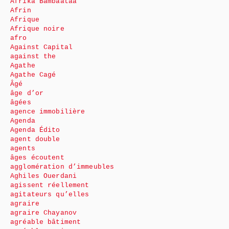
Afrika Bambaataa
Afrin
Afrique
Afrique noire
afro
Against Capital
against the
Agathe
Agathe Cagé
Âgé
âge d’or
âgées
agence immobilière
Agenda
Agenda Édito
agent double
agents
âges écoutent
agglomération d’immeubles
Aghiles Ouerdani
agissent réellement
agitateurs qu’elles
agraire
agraire Chayanov
agréable bâtiment