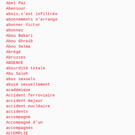
Abel Paz
Abensour
abois,s’est infiltrée
abonnements n’arrange
abonner Victor
abonnez
Abou Bakari
Abou Ghraib
Abou Selma
Abrégé
Abruzzes
ABSENCE
absurdité totale
Abu Saleh
abus sexuels
abusé sexuellement
académique
Accident ferroviaire
accident majeur
accident nucléaire
accidents
accompagné
Accompagné d’un
accompagnés
ACCOMPLIE