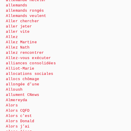
allemande Heckler
allemands
allemands rongés
Allemands veulent
Aller chercher
aller jeter
aller vite
Allez
Allez Martine
Allez Nath
allez rencontrer
Allez-vous exécuter
alliances consolidées
Alliot-Marie
allocations sociales
allocs chômage
allongée d’une
Alloush
allument CNews
Almereyda
Alors
Alors CQFD
Alors c’est
Alors Donald
Alors j’ai