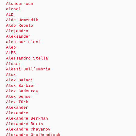
Alchourroun
alcool
ALD
Alde Hemendik
Aldo Rebelo
Alejandro
Aleksander
alentour n’ont
Alep
ALÈS
Alessandro Stella
Alèssi
Alèssi Dell’Umbria
Alex
Alex Baladi
Alex Barbier
Alex Cadourcy
Alex pense
Alex Türk
Alexander
Alexandre
Alexandre Berkman
Alexandre Boris
Alexandre Chayanov
Alexandre Grothendieck