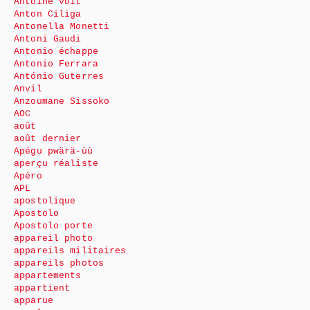
Antoine voit
Anton Ciliga
Antonella Monetti
Antoni Gaudi
Antonio échappe
Antonio Ferrara
António Guterres
Anvil
Anzoumane Sissoko
AOC
août
août dernier
Apégu pwärä-ùù
aperçu réaliste
Apéro
APL
apostolique
Apostolo
Apostolo porte
appareil photo
appareils militaires
appareils photos
appartements
appartient
apparue