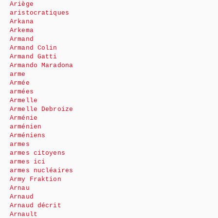
Ariège
aristocratiques
Arkana
Arkema
Armand
Armand Colin
Armand Gatti
Armando Maradona
arme
Armée
armées
Armelle
Armelle Debroize
Arménie
arménien
Arméniens
armes
armes citoyens
armes ici
armes nucléaires
Army Fraktion
Arnau
Arnaud
Arnaud décrit
Arnault