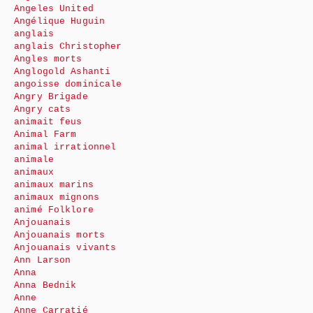
Angeles United
Angélique Huguin
anglais
anglais Christopher
Angles morts
Anglogold Ashanti
angoisse dominicale
Angry Brigade
Angry cats
animait feus
Animal Farm
animal irrationnel
animale
animaux
animaux marins
animaux mignons
animé Folklore
Anjouanais
Anjouanais morts
Anjouanais vivants
Ann Larson
Anna
Anna Bednik
Anne
Anne Carratié