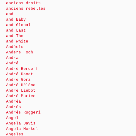
anciens droits
anciens rebelles
and
and Baby
and Global
and Last
and The
and white
Andéols
Anders Fogh
Andra
André
André Bercoff
André Danet
André Gorz
André Héléna
André Liébot
André Morice
Andréa
Andrés
Andrés Ruggeri
Angel
Angela Davis
Angela Merkel
Angeles