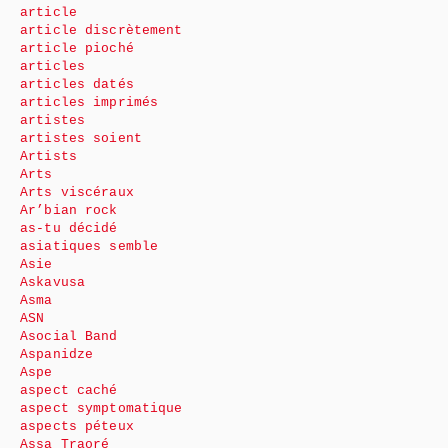
article
article discrètement
article pioché
articles
articles datés
articles imprimés
artistes
artistes soient
Artists
Arts
Arts viscéraux
Ar’bian rock
as-tu décidé
asiatiques semble
Asie
Askavusa
Asma
ASN
Asocial Band
Aspanidze
Aspe
aspect caché
aspect symptomatique
aspects péteux
Assa Traoré