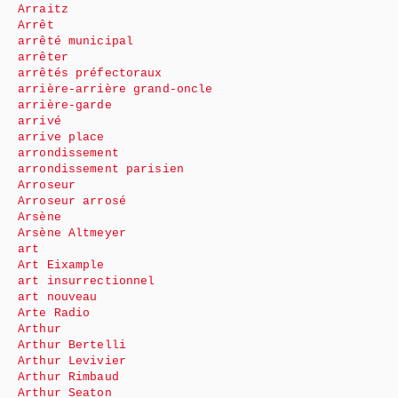
Arraitz
Arrêt
arrêté municipal
arrêter
arrêtés préfectoraux
arrière-arrière grand-oncle
arrière-garde
arrivé
arrive place
arrondissement
arrondissement parisien
Arroseur
Arroseur arrosé
Arsène
Arsène Altmeyer
art
Art Eixample
art insurrectionnel
art nouveau
Arte Radio
Arthur
Arthur Bertelli
Arthur Levivier
Arthur Rimbaud
Arthur Seaton