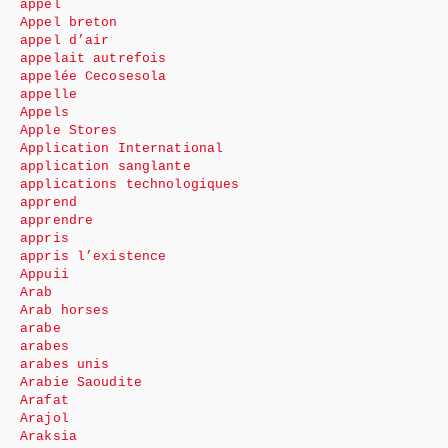
appel
Appel breton
appel d’air
appelait autrefois
appelée Cecosesola
appelle
Appels
Apple Stores
Application International
application sanglante
applications technologiques
apprend
apprendre
appris
appris l’existence
Appuii
Arab
Arab horses
arabe
arabes
arabes unis
Arabie Saoudite
Arafat
Arajol
Araksia