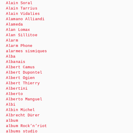
Alain Soral
Alain Tarrius
Alain Vidalies
Alamano Alliandi
Alameda
Alan Lomax
Alan Sillitoe
Alarm
Alarm Phone
alarmes sismiques
Alba
Albanais
Albert Camus
Albert Dupontel
Albert Ogien
Albert Thierry
Albertini
Alberto
Alberto Manguel
Albi
Albin Michel
Albrecht Dürer
album
album Rock’n’riot
albums studio