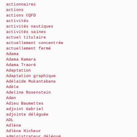
actionnaires
actions
actions CQFD
activités
activités nautiques
activités saines
actuel titulaire
actuellement concentrée
actuellement fermé
Adama
Adama Kamara
Adama Traoré
Adaptation
Adaptation graphique
Adélaïde Mukantabana
Adèle
Adeline Rosenstein
Aden
Adieu Baumettes
adjoint Gabriel
adjointe déléguée
ADL
Adlène
Adlène Hicheur
administrateur délégué