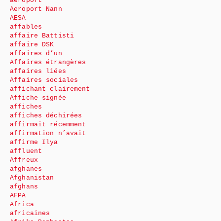
aéroport
Aeroport Nann
AESA
affables
affaire Battisti
affaire DSK
affaires d’un
Affaires étrangères
affaires liées
Affaires sociales
affichant clairement
Affiche signée
affiches
affiches déchirées
affirmait récemment
affirmation n’avait
affirme Ilya
affluent
Affreux
afghanes
Afghanistan
afghans
AFPA
Africa
africaines