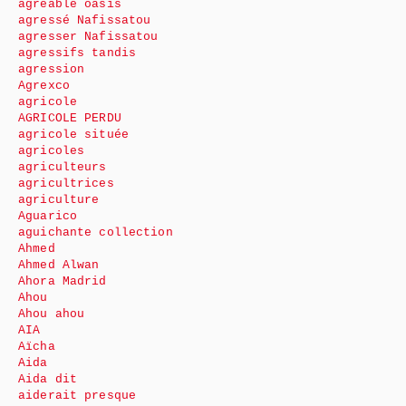
agréable oasis
agressé Nafissatou
agresser Nafissatou
agressifs tandis
agression
Agrexco
agricole
AGRICOLE PERDU
agricole située
agricoles
agriculteurs
agricultrices
agriculture
Aguarico
aguichante collection
Ahmed
Ahmed Alwan
Ahora Madrid
Ahou
Ahou ahou
AIA
Aïcha
Aida
Aida dit
aiderait presque