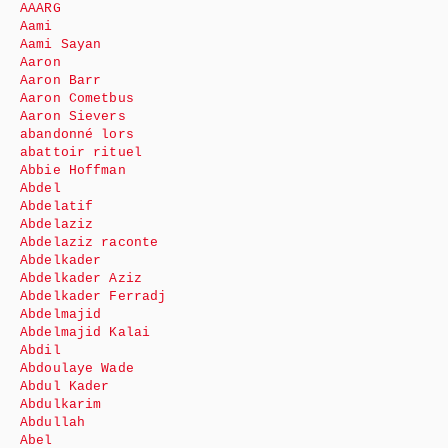
AAARG
Aami
Aami Sayan
Aaron
Aaron Barr
Aaron Cometbus
Aaron Sievers
abandonné lors
abattoir rituel
Abbie Hoffman
Abdel
Abdelatif
Abdelaziz
Abdelaziz raconte
Abdelkader
Abdelkader Aziz
Abdelkader Ferradj
Abdelmajid
Abdelmajid Kalai
Abdil
Abdoulaye Wade
Abdul Kader
Abdulkarim
Abdullah
Abel