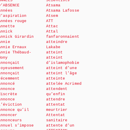
ANNÉES
Scientists
D’ABSENCE
Atsama
années
Atsama Lafosse
d’aspiration
Atsem
Années rouge
ATT
Annette
Attac
Annick
Attal
Annick Girardin
fanfaronnaient
Annie
atteindre
Annie Ernaux
Lakabe
Annie Thébaud-
atteint
Mony
atteint
annonçait
d’islamophobie
joyeusement
atteint d’une
annonçait
atteint l’âge
récemment
atteinte
annoncé
attelée Acrimed
annonce
attendent
discrète
qu’enfin
annonce
attendre
l’éviction
attentat
annonce qu’il
meurtrier
annoncer
Attentat
annonceurs
sanitaire
annuel s’impose
attente d’un