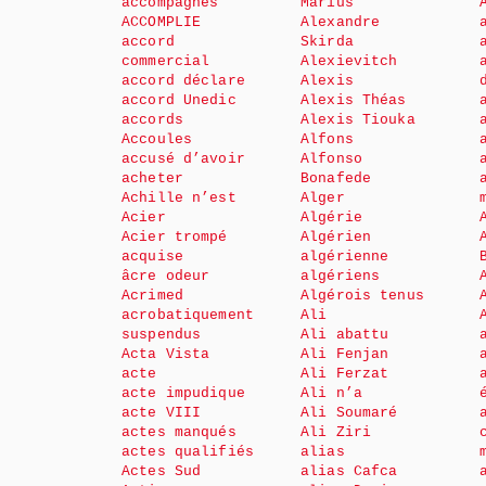
accompagnés
Marius
ACCOMPLIE
Alexandre
accord
Skirda
commercial
Alexievitch
accord déclare
Alexis
accord Unedic
Alexis Théas
accords
Alexis Tiouka
Accoules
Alfons
accusé d’avoir
Alfonso
acheter
Bonafede
Achille n’est
Alger
Acier
Algérie
Acier trompé
Algérien
acquise
algérienne
âcre odeur
algériens
Acrimed
Algérois tenus
acrobatiquement
Ali
suspendus
Ali abattu
Acta Vista
Ali Fenjan
acte
Ali Ferzat
acte impudique
Ali n’a
acte VIII
Ali Soumaré
actes manqués
Ali Ziri
actes qualifiés
alias
Actes Sud
alias Cafca