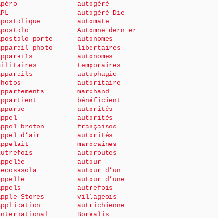
Apéro
autogéré
APL
autogéré Die
apostolique
automate
Apostolo
Automne dernier
Apostolo porte
autonomes
appareil photo
libertaires
appareils
autonomes
militaires
temporaires
appareils
autophagie
photos
autoritaire-
appartements
marchand
appartient
bénéficient
apparue
autorités
appel
autorités
Appel breton
françaises
appel d’air
autorités
appelait
marocaines
autrefois
autoroutes
appelée
autour
Cecosesola
autour d’un
appelle
autour d’une
Appels
autrefois
Apple Stores
villageois
Application
autrichienne
International
Borealis