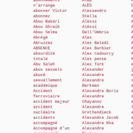
abonnements
Alep
n’arrange
ALÈS
abonner Victor
Alessandro
abonnez
Stella
Abou Bakari
Alèssi
Abou Ghraib
Alèssi
Abou Selma
Dell’Umbria
Abrégé
Alex
Abruzzes
Alex Baladi
ABSENCE
Alex Barbier
absurdité
Alex Cadourcy
totale
Alex pense
Abu Saleh
Alex Türk
abus sexuels
Alexander
abusé
Alexandre
sexuellement
Alexandre
académique
Berkman
Accident
Alexandre Boris
ferroviaire
Alexandre
accident majeur
Chayanov
accident
Alexandre
nucléaire
Grothendieck
accidents
Alexandre Jacob
accompagné
Alexandre Kha
Accompagné d’un
Alexandre