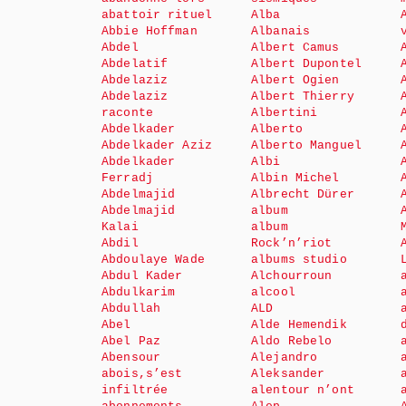
abattoir rituel
Alba
Abbie Hoffman
Albanais
Abdel
Albert Camus
Abdelatif
Albert Dupontel
Abdelaziz
Albert Ogien
Abdelaziz
Albert Thierry
raconte
Albertini
Abdelkader
Alberto
Abdelkader Aziz
Alberto Manguel
Abdelkader
Albi
Ferradj
Albin Michel
Abdelmajid
Albrecht Dürer
Abdelmajid
album
Kalai
album
Abdil
Rock’n’riot
Abdoulaye Wade
albums studio
Abdul Kader
Alchourroun
Abdulkarim
alcool
Abdullah
ALD
Abel
Alde Hemendik
Abel Paz
Aldo Rebelo
Abensour
Alejandro
abois,s’est
Aleksander
infiltrée
alentour n’ont