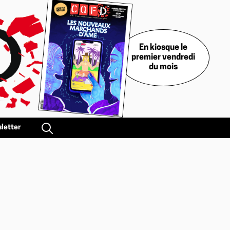
En kiosque le
premier vendredi
du mois
letter