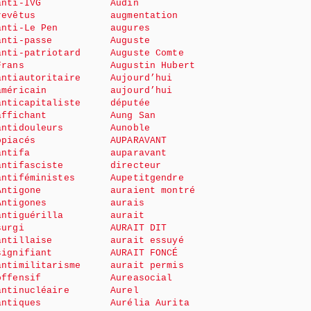
anti-IVG
Audin
revêtus
augmentation
anti-Le Pen
augures
anti-passe
Auguste
anti-patriotard
Auguste Comte
Frans
Augustin Hubert
antiautoritaire
Aujourd’hui
américain
aujourd’hui
anticapitaliste
députée
affichant
Aung San
antidouleurs
Aunoble
opiacés
AUPARAVANT
antifa
auparavant
antifasciste
directeur
antiféministes
Aupetitgendre
Antigone
auraient montré
Antigones
aurais
antiguérilla
aurait
surgi
AURAIT DIT
antillaise
aurait essuyé
signifiant
AURAIT FONCÉ
antimilitarisme
aurait permis
offensif
Aureasocial
antinucléaire
Aurel
antiques
Aurélia Aurita