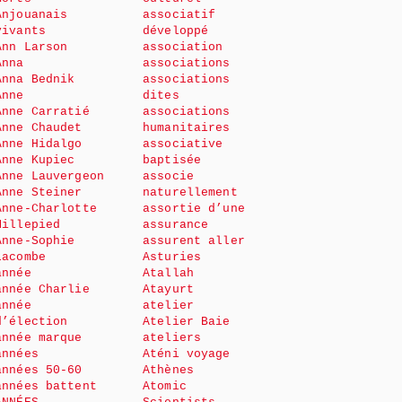
Anjouanais
associatif
vivants
développé
Ann Larson
association
Anna
associations
Anna Bednik
associations
Anne
dites
Anne Carratié
associations
Anne Chaudet
humanitaires
Anne Hidalgo
associative
Anne Kupiec
baptisée
Anne Lauvergeon
associe
Anne Steiner
naturellement
Anne-Charlotte
assortie d’une
Millepied
assurance
Anne-Sophie
assurent aller
Lacombe
Asturies
année
Atallah
année Charlie
Atayurt
année
atelier
d’élection
Atelier Baie
année marque
ateliers
années
Aténi voyage
années 50-60
Athènes
années battent
Atomic