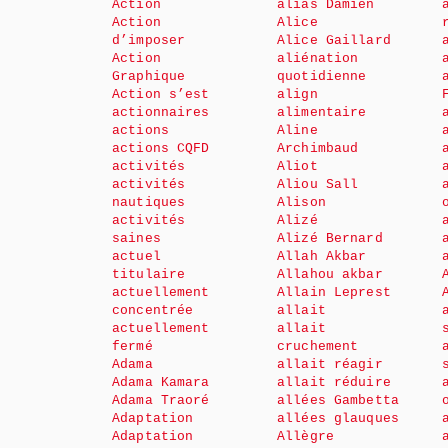
Action
alias Damien
Action
Alice
d’imposer
Alice Gaillard
Action
aliénation
Graphique
quotidienne
Action s’est
align
actionnaires
alimentaire
actions
Aline
actions CQFD
Archimbaud
activités
Aliot
activités
Aliou Sall
nautiques
Alison
activités
Alizé
saines
Alizé Bernard
actuel
Allah Akbar
titulaire
Allahou akbar
actuellement
Allain Leprest
concentrée
allait
actuellement
allait
fermé
cruchement
Adama
allait réagir
Adama Kamara
allait réduire
Adama Traoré
allées Gambetta
Adaptation
allées glauques
Adaptation
Allègre