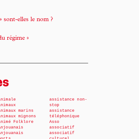
» sont-elles le nom ?
du régime »
es
animale
assistance non-
animaux
stop
animaux marins
assistance
animaux mignons
téléphonique
animé Folklore
Asso
Anjouanais
associatif
Anjouanais
associatif
morts
culturel