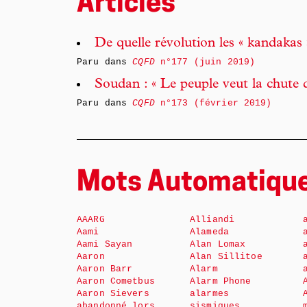
Articles
De quelle révolution les « kandakas 
Paru dans
CQFD
n°177 (juin 2019)
Soudan : « Le peuple veut la chute 
Paru dans
CQFD
n°173 (février 2019)
Mots Automatiqu
AAARG
Alliandi
Aami
Alameda
Aami Sayan
Alan Lomax
Aaron
Alan Sillitoe
Aaron Barr
Alarm
Aaron Cometbus
Alarm Phone
Aaron Sievers
alarmes
abandonné lors
sismiques