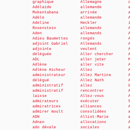
graphique
Allemagne
Adélaïde
allemande
Mukantabana
arrivée
Adèle
allemande
Adeline
Heckler
Rosenstein
allemands
Aden
allemands
Adieu Baumettes
rongés
adjoint Gabriel
Allemands
adjointe
veulent
déléguée
Aller chercher
ADL
aller jeter
Adlène
aller vite
Adlène Hicheur
Allez
administrateur
Allez Martine
délégué
Allez Nath
administratif
allez
administratif
rencontrer
laisse
Allez-vous
admirateurs
exécuter
admiratrices
alliances
admirer moult
consolidées
ADN
Alliot-Marie
Adnan
allocations
ado dévale
sociales