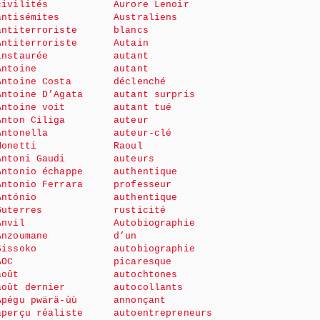
civilités
Aurore Lenoir
antisémites
Australiens
antiterroriste
blancs
Antiterroriste
Autain
instaurée
autant
Antoine
autant
Antoine Costa
déclenché
Antoine D’Agata
autant surpris
Antoine voit
autant tué
Anton Ciliga
auteur
Antonella
auteur-clé
Monetti
Raoul
Antoni Gaudi
auteurs
Antonio échappe
authentique
Antonio Ferrara
professeur
António
authentique
Guterres
rusticité
Anvil
Autobiographie
Anzoumane
d’un
Sissoko
autobiographie
AOC
picaresque
août
autochtones
août dernier
autocollants
Apégu pwärä-ùù
annonçant
aperçu réaliste
autoentrepreneurs