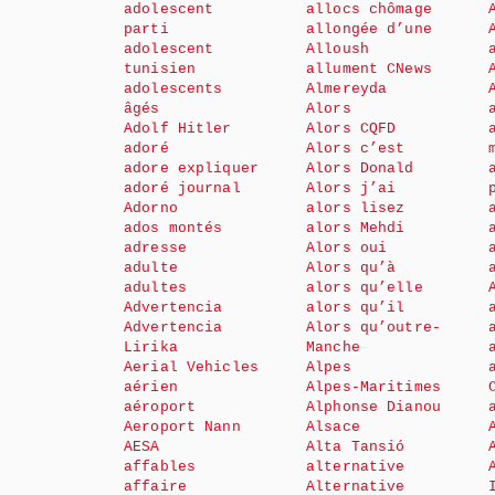
adolescent
allocs chômage
parti
allongée d’une
adolescent
Alloush
tunisien
allument CNews
adolescents
Almereyda
âgés
Alors
Adolf Hitler
Alors CQFD
adoré
Alors c’est
adore expliquer
Alors Donald
adoré journal
Alors j’ai
Adorno
alors lisez
ados montés
alors Mehdi
adresse
Alors oui
adulte
Alors qu’à
adultes
alors qu’elle
Advertencia
alors qu’il
Advertencia
Alors qu’outre-
Lirika
Manche
Aerial Vehicles
Alpes
aérien
Alpes-Maritimes
aéroport
Alphonse Dianou
Aeroport Nann
Alsace
AESA
Alta Tansió
affables
alternative
affaire
Alternative