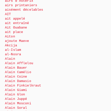
airs d’Astérix
airs printaniers
aisément décelables
AIT
ait appelé
ait entraîné
Ait Ouabane
ait place
Aiton
ajoute Maeve
Akcija
al-Islam
al-Nosra
Alain
Alain Afflelou
Alain Bauer
Alain Camélio
Alain Coine
Alain Damasio
Alain Finkielkraut
Alain Giami
Alain Glon
Alain Juppé
Alain Mosconi
Alain Soral