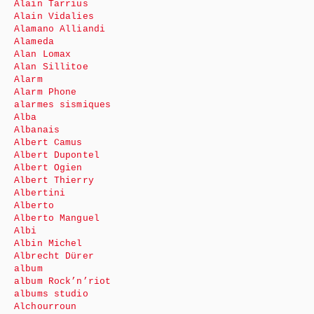
Alain Tarrius
Alain Vidalies
Alamano Alliandi
Alameda
Alan Lomax
Alan Sillitoe
Alarm
Alarm Phone
alarmes sismiques
Alba
Albanais
Albert Camus
Albert Dupontel
Albert Ogien
Albert Thierry
Albertini
Alberto
Alberto Manguel
Albi
Albin Michel
Albrecht Dürer
album
album Rock’n’riot
albums studio
Alchourroun