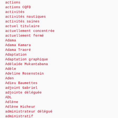
actions
actions CQFD
activités
activités nautiques
activités saines
actuel titulaire
actuellement concentrée
actuellement fermé
Adama
Adama Kamara
Adama Traoré
Adaptation
Adaptation graphique
Adélaïde Mukantabana
Adèle
Adeline Rosenstein
Aden
Adieu Baumettes
adjoint Gabriel
adjointe déléguée
ADL
Adlène
Adlène Hicheur
administrateur délégué
administratif