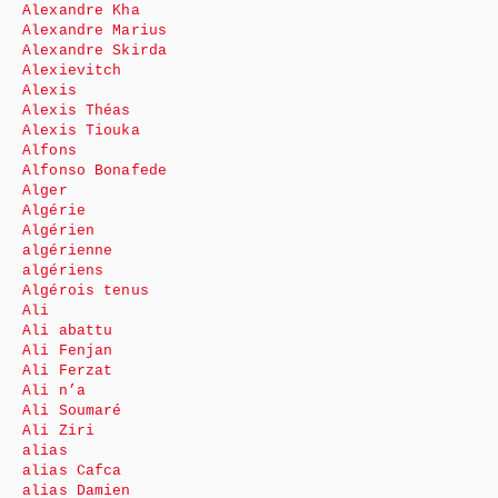
Alexandre Kha
Alexandre Marius
Alexandre Skirda
Alexievitch
Alexis
Alexis Théas
Alexis Tiouka
Alfons
Alfonso Bonafede
Alger
Algérie
Algérien
algérienne
algériens
Algérois tenus
Ali
Ali abattu
Ali Fenjan
Ali Ferzat
Ali n’a
Ali Soumaré
Ali Ziri
alias
alias Cafca
alias Damien