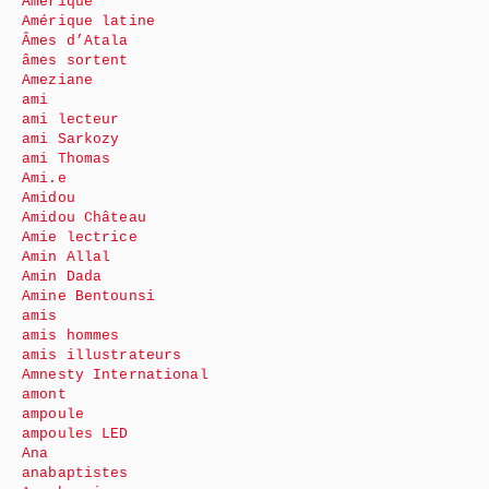
Amérique
Amérique latine
Âmes d’Atala
âmes sortent
Ameziane
ami
ami lecteur
ami Sarkozy
ami Thomas
Ami.e
Amidou
Amidou Château
Amie lectrice
Amin Allal
Amin Dada
Amine Bentounsi
amis
amis hommes
amis illustrateurs
Amnesty International
amont
ampoule
ampoules LED
Ana
anabaptistes