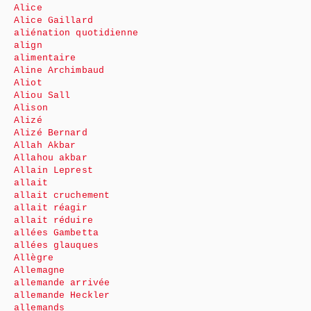
Alice
Alice Gaillard
aliénation quotidienne
align
alimentaire
Aline Archimbaud
Aliot
Aliou Sall
Alison
Alizé
Alizé Bernard
Allah Akbar
Allahou akbar
Allain Leprest
allait
allait cruchement
allait réagir
allait réduire
allées Gambetta
allées glauques
Allègre
Allemagne
allemande arrivée
allemande Heckler
allemands