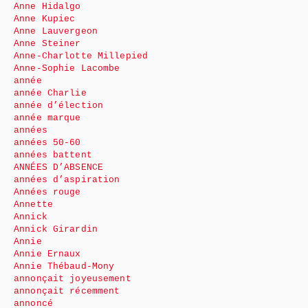
Anne Hidalgo
Anne Kupiec
Anne Lauvergeon
Anne Steiner
Anne-Charlotte Millepied
Anne-Sophie Lacombe
année
année Charlie
année d’élection
année marque
années
années 50-60
années battent
ANNÉES D’ABSENCE
années d’aspiration
Années rouge
Annette
Annick
Annick Girardin
Annie
Annie Ernaux
Annie Thébaud-Mony
annonçait joyeusement
annonçait récemment
annoncé