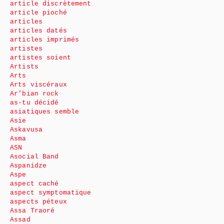
article discrètement
article pioché
articles
articles datés
articles imprimés
artistes
artistes soient
Artists
Arts
Arts viscéraux
Ar’bian rock
as-tu décidé
asiatiques semble
Asie
Askavusa
Asma
ASN
Asocial Band
Aspanidze
Aspe
aspect caché
aspect symptomatique
aspects péteux
Assa Traoré
Assad