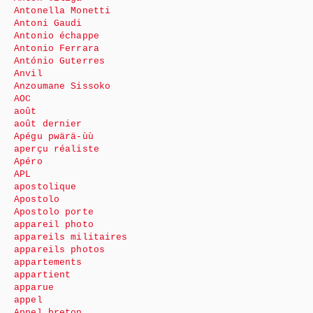
Antonella Monetti
Antoni Gaudi
Antonio échappe
Antonio Ferrara
António Guterres
Anvil
Anzoumane Sissoko
AOC
août
août dernier
Apégu pwärä-ùù
aperçu réaliste
Apéro
APL
apostolique
Apostolo
Apostolo porte
appareil photo
appareils militaires
appareils photos
appartements
appartient
apparue
appel
Appel breton