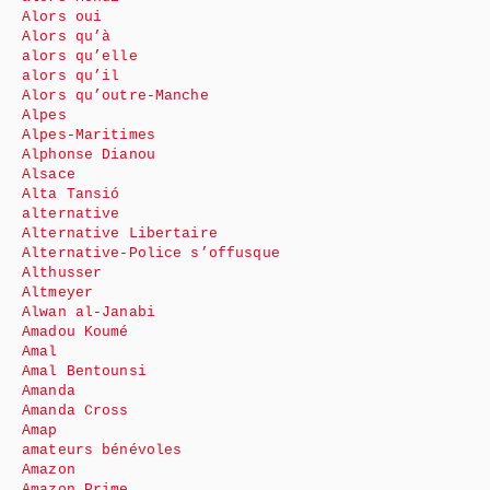
Alors oui
Alors qu’à
alors qu’elle
alors qu’il
Alors qu’outre-Manche
Alpes
Alpes-Maritimes
Alphonse Dianou
Alsace
Alta Tansió
alternative
Alternative Libertaire
Alternative-Police s’offusque
Althusser
Altmeyer
Alwan al-Janabi
Amadou Koumé
Amal
Amal Bentounsi
Amanda
Amanda Cross
Amap
amateurs bénévoles
Amazon
Amazon Prime