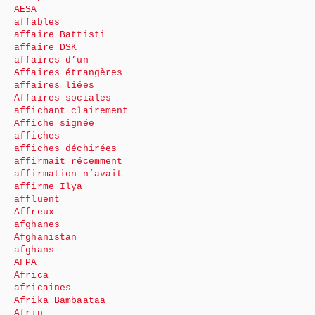
AESA
affables
affaire Battisti
affaire DSK
affaires d’un
Affaires étrangères
affaires liées
Affaires sociales
affichant clairement
Affiche signée
affiches
affiches déchirées
affirmait récemment
affirmation n’avait
affirme Ilya
affluent
Affreux
afghanes
Afghanistan
afghans
AFPA
Africa
africaines
Afrika Bambaataa
Afrin