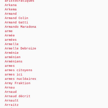
aristocratiques
Arkana
Arkema
Armand
Armand Colin
Armand Gatti
Armando Maradona
arme
Armée
armées
Armelle
Armelle Debroize
Arménie
arménien
Arméniens
armes
armes citoyens
armes ici
armes nucléaires
Army Fraktion
Arnau
Arnaud
Arnaud décrit
Arnault
Arraitz