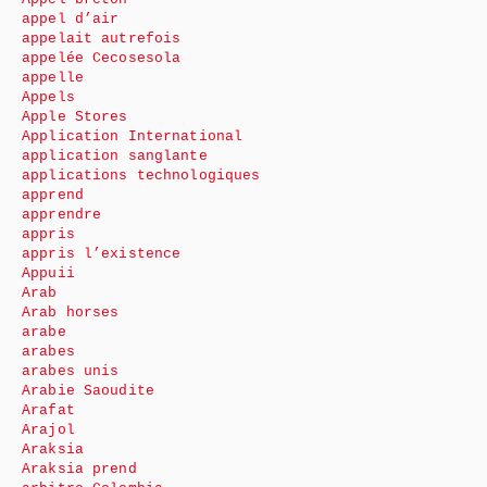
appel d’air
appelait autrefois
appelée Cecosesola
appelle
Appels
Apple Stores
Application International
application sanglante
applications technologiques
apprend
apprendre
appris
appris l’existence
Appuii
Arab
Arab horses
arabe
arabes
arabes unis
Arabie Saoudite
Arafat
Arajol
Araksia
Araksia prend