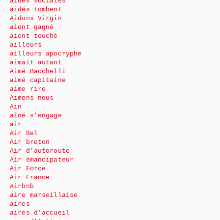
aides sociales
aidés tombent
Aidons Virgin
aient gagné
aient touché
ailleurs
ailleurs apocryphe
aimait autant
Aimé Bacchelli
aimé capitaine
aime rire
Aimons-nous
Ain
aîné s’engage
air
Air Bel
Air breton
Air d’autoroute
Air émancipateur
Air Force
Air France
Airbnb
aire marseillaise
aires
aires d’accueil