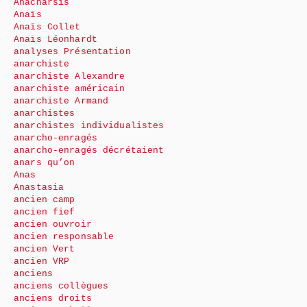
Anacharsis
Anaïs
Anaïs Collet
Anaïs Léonhardt
analyses Présentation
anarchiste
anarchiste Alexandre
anarchiste américain
anarchiste Armand
anarchistes
anarchistes individualistes
anarcho-enragés
anarcho-enragés décrétaient
anars qu’on
Anas
Anastasia
ancien camp
ancien fief
ancien ouvroir
ancien responsable
ancien Vert
ancien VRP
anciens
anciens collègues
anciens droits