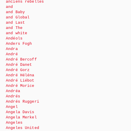
anciens rebelles
and
and Baby
and Global
and Last
and The
and white
Andéols
Anders Fogh
Andra
André
André Bercoff
André Danet
André Gorz
André Héléna
André Liébot
André Morice
Andréa
Andrés
Andrés Ruggeri
Angel
Angela Davis
Angela Merkel
Angeles
Angeles United