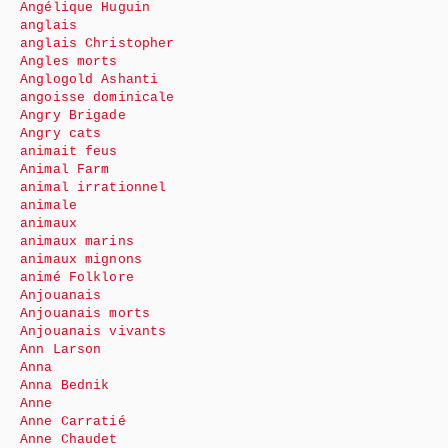
Angélique Huguin
anglais
anglais Christopher
Angles morts
Anglogold Ashanti
angoisse dominicale
Angry Brigade
Angry cats
animait feus
Animal Farm
animal irrationnel
animale
animaux
animaux marins
animaux mignons
animé Folklore
Anjouanais
Anjouanais morts
Anjouanais vivants
Ann Larson
Anna
Anna Bednik
Anne
Anne Carratié
Anne Chaudet