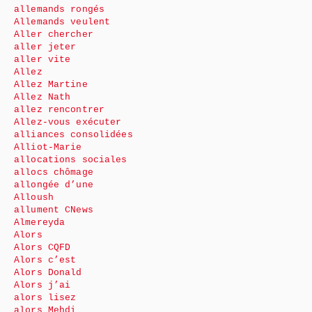
allemands rongés
Allemands veulent
Aller chercher
aller jeter
aller vite
Allez
Allez Martine
Allez Nath
allez rencontrer
Allez-vous exécuter
alliances consolidées
Alliot-Marie
allocations sociales
allocs chômage
allongée d’une
Alloush
allument CNews
Almereyda
Alors
Alors CQFD
Alors c’est
Alors Donald
Alors j’ai
alors lisez
alors Mehdi