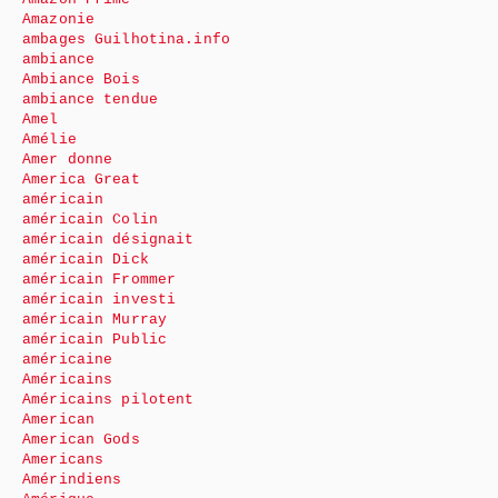
Amazonie
ambages Guilhotina.info
ambiance
Ambiance Bois
ambiance tendue
Amel
Amélie
Amer donne
America Great
américain
américain Colin
américain désignait
américain Dick
américain Frommer
américain investi
américain Murray
américain Public
américaine
Américains
Américains pilotent
American
American Gods
Americans
Amérindiens