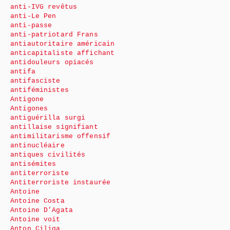
anti-IVG revêtus
anti-Le Pen
anti-passe
anti-patriotard Frans
antiautoritaire américain
anticapitaliste affichant
antidouleurs opiacés
antifa
antifasciste
antiféministes
Antigone
Antigones
antiguérilla surgi
antillaise signifiant
antimilitarisme offensif
antinucléaire
antiques civilités
antisémites
antiterroriste
Antiterroriste instaurée
Antoine
Antoine Costa
Antoine D’Agata
Antoine voit
Anton Ciliga