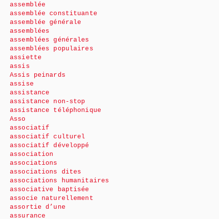
assemblée
assemblée constituante
assemblée générale
assemblées
assemblées générales
assemblées populaires
assiette
assis
Assis peinards
assise
assistance
assistance non-stop
assistance téléphonique
Asso
associatif
associatif culturel
associatif développé
association
associations
associations dites
associations humanitaires
associative baptisée
associe naturellement
assortie d’une
assurance