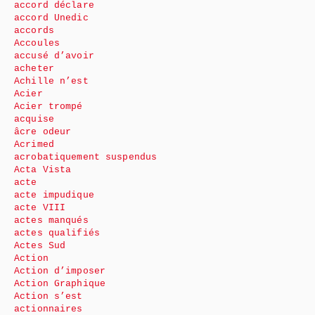
accord déclare
accord Unedic
accords
Accoules
accusé d’avoir
acheter
Achille n’est
Acier
Acier trompé
acquise
âcre odeur
Acrimed
acrobatiquement suspendus
Acta Vista
acte
acte impudique
acte VIII
actes manqués
actes qualifiés
Actes Sud
Action
Action d’imposer
Action Graphique
Action s’est
actionnaires