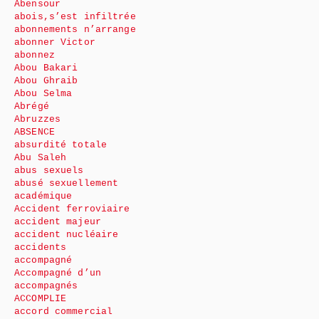
Abensour
abois,s’est infiltrée
abonnements n’arrange
abonner Victor
abonnez
Abou Bakari
Abou Ghraib
Abou Selma
Abrégé
Abruzzes
ABSENCE
absurdité totale
Abu Saleh
abus sexuels
abusé sexuellement
académique
Accident ferroviaire
accident majeur
accident nucléaire
accidents
accompagné
Accompagné d’un
accompagnés
ACCOMPLIE
accord commercial