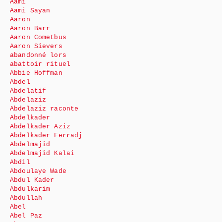
Aami
Aami Sayan
Aaron
Aaron Barr
Aaron Cometbus
Aaron Sievers
abandonné lors
abattoir rituel
Abbie Hoffman
Abdel
Abdelatif
Abdelaziz
Abdelaziz raconte
Abdelkader
Abdelkader Aziz
Abdelkader Ferradj
Abdelmajid
Abdelmajid Kalai
Abdil
Abdoulaye Wade
Abdul Kader
Abdulkarim
Abdullah
Abel
Abel Paz