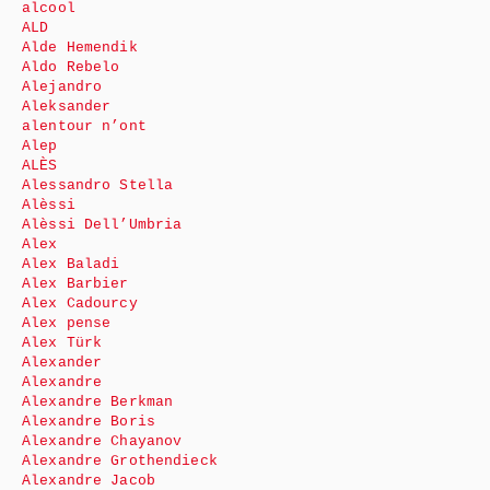
alcool
ALD
Alde Hemendik
Aldo Rebelo
Alejandro
Aleksander
alentour n’ont
Alep
ALÈS
Alessandro Stella
Alèssi
Alèssi Dell’Umbria
Alex
Alex Baladi
Alex Barbier
Alex Cadourcy
Alex pense
Alex Türk
Alexander
Alexandre
Alexandre Berkman
Alexandre Boris
Alexandre Chayanov
Alexandre Grothendieck
Alexandre Jacob