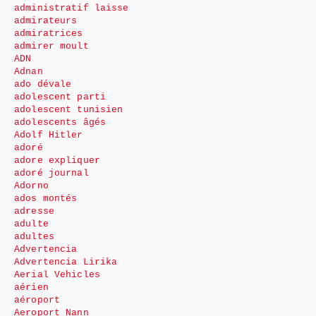
administratif laisse
admirateurs
admiratrices
admirer moult
ADN
Adnan
ado dévale
adolescent parti
adolescent tunisien
adolescents âgés
Adolf Hitler
adoré
adore expliquer
adoré journal
Adorno
ados montés
adresse
adulte
adultes
Advertencia
Advertencia Lirika
Aerial Vehicles
aérien
aéroport
Aeroport Nann