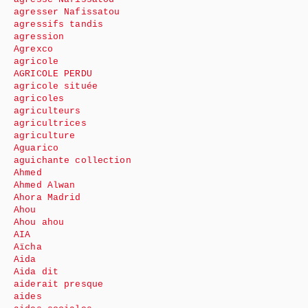
agresser Nafissatou
agressifs tandis
agression
Agrexco
agricole
AGRICOLE PERDU
agricole située
agricoles
agriculteurs
agricultrices
agriculture
Aguarico
aguichante collection
Ahmed
Ahmed Alwan
Ahora Madrid
Ahou
Ahou ahou
AIA
Aïcha
Aida
Aida dit
aiderait presque
aides