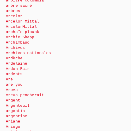
arbitre Colombia
arbre sacré
arbres
Arcelor
Arcelor Mittal
ArcelorMittal
archaïc plounk
Archie Shepp
Archimbaud
Archives
Archives nationales
Ardèche
Ardelaine
Arden Fair
ardents
Are
are you
Areva
Areva pencherait
Argent
Argenteuil
argentin
argentine
Ariane
Ariège