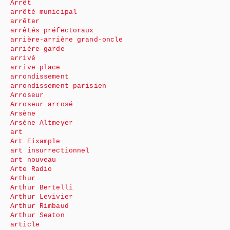
Arrêt
arrêté municipal
arrêter
arrêtés préfectoraux
arrière-arrière grand-oncle
arrière-garde
arrivé
arrive place
arrondissement
arrondissement parisien
Arroseur
Arroseur arrosé
Arsène
Arsène Altmeyer
art
Art Eixample
art insurrectionnel
art nouveau
Arte Radio
Arthur
Arthur Bertelli
Arthur Levivier
Arthur Rimbaud
Arthur Seaton
article