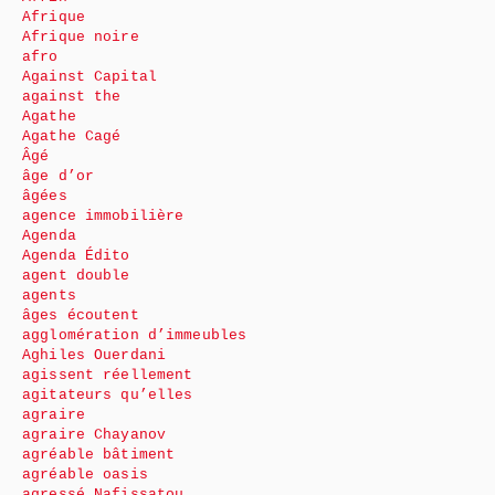
Afrique
Afrique noire
afro
Against Capital
against the
Agathe
Agathe Cagé
Âgé
âge d’or
âgées
agence immobilière
Agenda
Agenda Édito
agent double
agents
âges écoutent
agglomération d’immeubles
Aghiles Ouerdani
agissent réellement
agitateurs qu’elles
agraire
agraire Chayanov
agréable bâtiment
agréable oasis
agressé Nafissatou