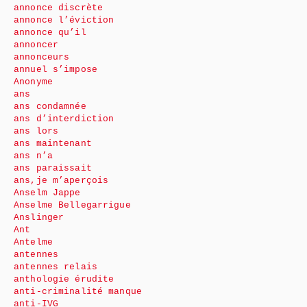
annonce discrète
annonce l’éviction
annonce qu’il
annoncer
annonceurs
annuel s’impose
Anonyme
ans
ans condamnée
ans d’interdiction
ans lors
ans maintenant
ans n’a
ans paraissait
ans,je m’aperçois
Anselm Jappe
Anselme Bellegarrigue
Anslinger
Ant
Antelme
antennes
antennes relais
anthologie érudite
anti-criminalité manque
anti-IVG