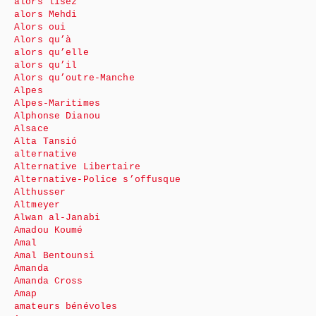
alors lisez
alors Mehdi
Alors oui
Alors qu’à
alors qu’elle
alors qu’il
Alors qu’outre-Manche
Alpes
Alpes-Maritimes
Alphonse Dianou
Alsace
Alta Tansió
alternative
Alternative Libertaire
Alternative-Police s’offusque
Althusser
Altmeyer
Alwan al-Janabi
Amadou Koumé
Amal
Amal Bentounsi
Amanda
Amanda Cross
Amap
amateurs bénévoles