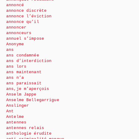
annoncé
annonce discrète
annonce l’éviction
annonce qu’il
annoncer
annonceurs
annuel s’impose
Anonyme
ans
ans condamnée
ans d’interdiction
ans lors
ans maintenant
ans n’a
ans paraissait
ans,je m’aperçois
Anselm Jappe
Anselme Bellegarrigue
Anslinger
Ant
Antelme
antennes
antennes relais
anthologie érudite