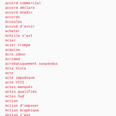
accord commercial
accord déclare
accord Unedic
accords
Accoules
accusé d’avoir
acheter
Achille n’est
Acier
Acier trompé
acquise
âcre odeur
Acrimed
acrobatiquement suspendus
Acta Vista
acte
acte impudique
acte VIII
actes manqués
actes qualifiés
Actes Sud
Action
Action d’imposer
Action Graphique
Action s’est