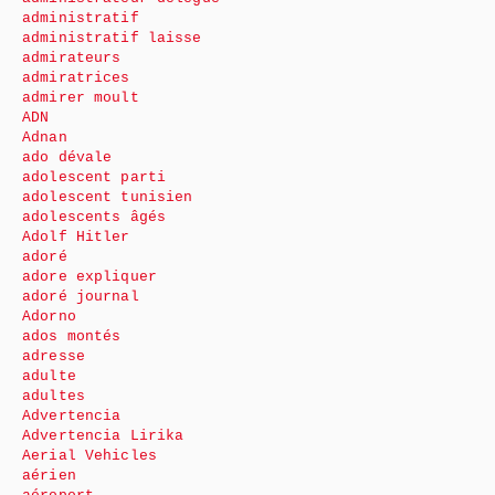
administratif
administratif laisse
admirateurs
admiratrices
admirer moult
ADN
Adnan
ado dévale
adolescent parti
adolescent tunisien
adolescents âgés
Adolf Hitler
adoré
adore expliquer
adoré journal
Adorno
ados montés
adresse
adulte
adultes
Advertencia
Advertencia Lirika
Aerial Vehicles
aérien