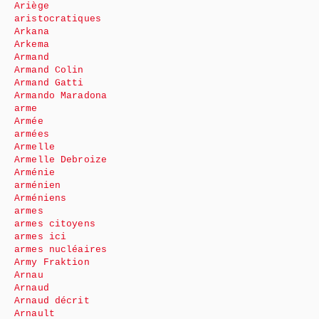
Ariège
aristocratiques
Arkana
Arkema
Armand
Armand Colin
Armand Gatti
Armando Maradona
arme
Armée
armées
Armelle
Armelle Debroize
Arménie
arménien
Arméniens
armes
armes citoyens
armes ici
armes nucléaires
Army Fraktion
Arnau
Arnaud
Arnaud décrit
Arnault