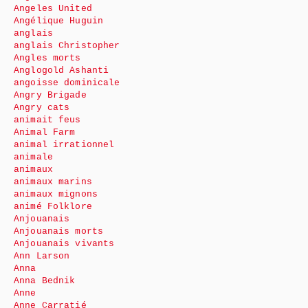
Angeles United
Angélique Huguin
anglais
anglais Christopher
Angles morts
Anglogold Ashanti
angoisse dominicale
Angry Brigade
Angry cats
animait feus
Animal Farm
animal irrationnel
animale
animaux
animaux marins
animaux mignons
animé Folklore
Anjouanais
Anjouanais morts
Anjouanais vivants
Ann Larson
Anna
Anna Bednik
Anne
Anne Carratié