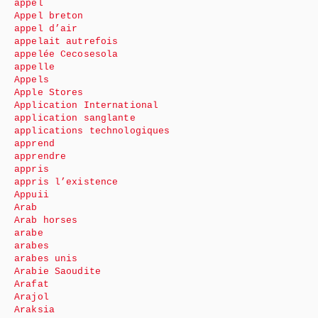
appel
Appel breton
appel d’air
appelait autrefois
appelée Cecosesola
appelle
Appels
Apple Stores
Application International
application sanglante
applications technologiques
apprend
apprendre
appris
appris l’existence
Appuii
Arab
Arab horses
arabe
arabes
arabes unis
Arabie Saoudite
Arafat
Arajol
Araksia