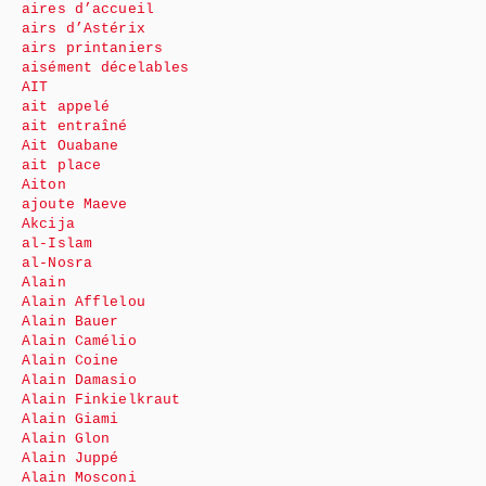
aires d’accueil
airs d’Astérix
airs printaniers
aisément décelables
AIT
ait appelé
ait entraîné
Ait Ouabane
ait place
Aiton
ajoute Maeve
Akcija
al-Islam
al-Nosra
Alain
Alain Afflelou
Alain Bauer
Alain Camélio
Alain Coine
Alain Damasio
Alain Finkielkraut
Alain Giami
Alain Glon
Alain Juppé
Alain Mosconi