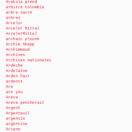
Araksia prend
arbitre Colombia
arbre sacré
arbres
Arcelor
Arcelor Mittal
ArcelorMittal
archaïc plounk
Archie Shepp
Archimbaud
Archives
Archives nationales
Ardèche
Ardelaine
Arden Fair
ardents
Are
are you
Areva
Areva pencherait
Argent
Argenteuil
argentin
argentine
Ariane