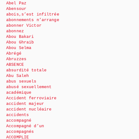
Abel Paz
Abensour
abois,s’est infiltrée
abonnements n’arrange
abonner Victor
abonnez
Abou Bakari
Abou Ghraib
Abou Selma
Abrégé
Abruzzes
ABSENCE
absurdité totale
Abu Saleh
abus sexuels
abusé sexuellement
académique
Accident ferroviaire
accident majeur
accident nucléaire
accidents
accompagné
Accompagné d’un
accompagnés
ACCOMPLIE