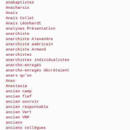
anabaptistes
Anacharsis
Anaïs
Anaïs Collet
Anaïs Léonhardt
analyses Présentation
anarchiste
anarchiste Alexandre
anarchiste américain
anarchiste Armand
anarchistes
anarchistes individualistes
anarcho-enragés
anarcho-enragés décrétaient
anars qu’on
Anas
Anastasia
ancien camp
ancien fief
ancien ouvroir
ancien responsable
ancien Vert
ancien VRP
anciens
anciens collègues