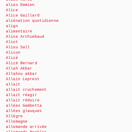
alias Damien
Alice
Alice Gaillard
aliénation quotidienne
align
alimentaire
Aline Archimbaud
Aliot
Aliou Sall
Alison
Alizé
Alizé Bernard
Allah Akbar
Allahou akbar
Allain Leprest
allait
allait cruchement
allait réagir
allait réduire
allées Gambetta
allées glauques
Allègre
Allemagne
allemande arrivée