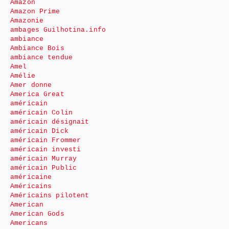
Amazon
Amazon Prime
Amazonie
ambages Guilhotina.info
ambiance
Ambiance Bois
ambiance tendue
Amel
Amélie
Amer donne
America Great
américain
américain Colin
américain désignait
américain Dick
américain Frommer
américain investi
américain Murray
américain Public
américaine
Américains
Américains pilotent
American
American Gods
Americans