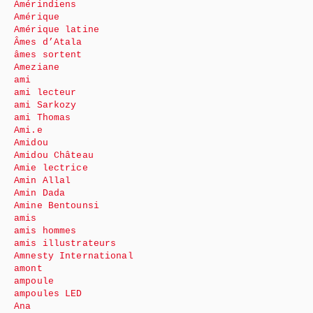
Amérindiens
Amérique
Amérique latine
Âmes d’Atala
âmes sortent
Ameziane
ami
ami lecteur
ami Sarkozy
ami Thomas
Ami.e
Amidou
Amidou Château
Amie lectrice
Amin Allal
Amin Dada
Amine Bentounsi
amis
amis hommes
amis illustrateurs
Amnesty International
amont
ampoule
ampoules LED
Ana