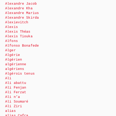
Alexandre Jacob
Alexandre Kha
Alexandre Marius
Alexandre Skirda
Alexievitch
Alexis
Alexis Théas
Alexis Tiouka
Alfons
Alfonso Bonafede
Alger
Algérie
Algérien
algérienne
algériens
Algérois tenus
Ali
Ali abattu
Ali Fenjan
Ali Ferzat
Ali n’a
Ali Soumaré
Ali Ziri
alias
alias Cafca