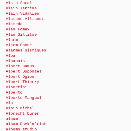
Alain Soral
Alain Tarrius
Alain Vidalies
Alamano Alliandi
Alameda
Alan Lomax
Alan Sillitoe
Alarm
Alarm Phone
alarmes sismiques
Alba
Albanais
Albert Camus
Albert Dupontel
Albert Ogien
Albert Thierry
Albertini
Alberto
Alberto Manguel
Albi
Albin Michel
Albrecht Dürer
album
album Rock’n’riot
albums studio