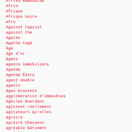
Afrika Bambaataa
Afrin
Afrique
Afrique noire
afro
Against Capital
against the
Agathe
Agathe Cagé
Âgé
âge d’or
âgées
agence immobilière
Agenda
Agenda Édito
agent double
agents
âges écoutent
agglomération d’immeubles
Aghiles Ouerdani
agissent réellement
agitateurs qu’elles
agraire
agraire Chayanov
agréable bâtiment