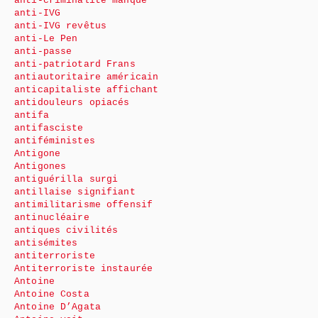
anti-criminalité manque
anti-IVG
anti-IVG revêtus
anti-Le Pen
anti-passe
anti-patriotard Frans
antiautoritaire américain
anticapitaliste affichant
antidouleurs opiacés
antifa
antifasciste
antiféministes
Antigone
Antigones
antiguérilla surgi
antillaise signifiant
antimilitarisme offensif
antinucléaire
antiques civilités
antisémites
antiterroriste
Antiterroriste instaurée
Antoine
Antoine Costa
Antoine D’Agata