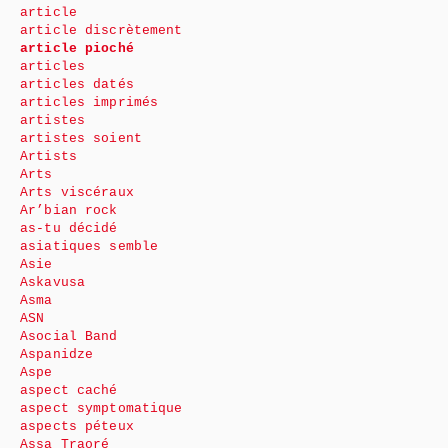
article
article discrètement
article pioché
articles
articles datés
articles imprimés
artistes
artistes soient
Artists
Arts
Arts viscéraux
Ar’bian rock
as-tu décidé
asiatiques semble
Asie
Askavusa
Asma
ASN
Asocial Band
Aspanidze
Aspe
aspect caché
aspect symptomatique
aspects péteux
Assa Traoré