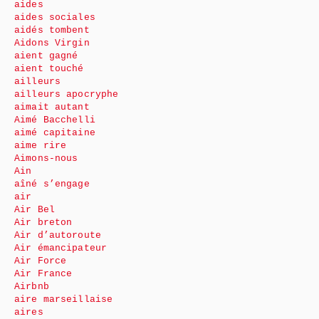
aides
aides sociales
aidés tombent
Aidons Virgin
aient gagné
aient touché
ailleurs
ailleurs apocryphe
aimait autant
Aimé Bacchelli
aimé capitaine
aime rire
Aimons-nous
Ain
aîné s’engage
air
Air Bel
Air breton
Air d’autoroute
Air émancipateur
Air Force
Air France
Airbnb
aire marseillaise
aires