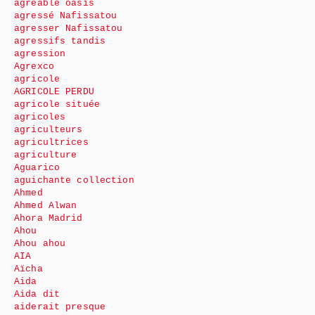
agréable oasis
agressé Nafissatou
agresser Nafissatou
agressifs tandis
agression
Agrexco
agricole
AGRICOLE PERDU
agricole située
agricoles
agriculteurs
agricultrices
agriculture
Aguarico
aguichante collection
Ahmed
Ahmed Alwan
Ahora Madrid
Ahou
Ahou ahou
AIA
Aïcha
Aida
Aida dit
aiderait presque