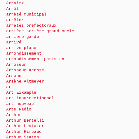
Arraitz
Arrêt
arrêté municipal
arrêter
arrêtés préfectoraux
arrière-arrière grand-oncle
arrière-garde
arrivé
arrive place
arrondissement
arrondissement parisien
Arroseur
Arroseur arrosé
Arsène
Arsène Altmeyer
art
Art Eixample
art insurrectionnel
art nouveau
Arte Radio
Arthur
Arthur Bertelli
Arthur Levivier
Arthur Rimbaud
Arthur Seaton