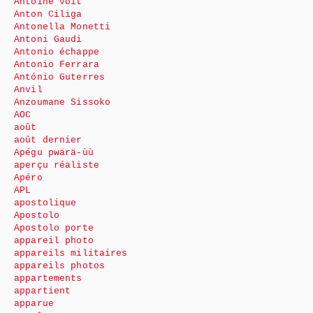
Antoine voit
Anton Ciliga
Antonella Monetti
Antoni Gaudi
Antonio échappe
Antonio Ferrara
António Guterres
Anvil
Anzoumane Sissoko
AOC
août
août dernier
Apégu pwärä-ùù
aperçu réaliste
Apéro
APL
apostolique
Apostolo
Apostolo porte
appareil photo
appareils militaires
appareils photos
appartements
appartient
apparue