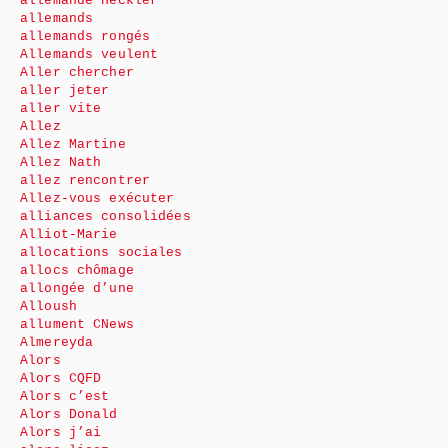
allemande Heckler
allemands
allemands rongés
Allemands veulent
Aller chercher
aller jeter
aller vite
Allez
Allez Martine
Allez Nath
allez rencontrer
Allez-vous exécuter
alliances consolidées
Alliot-Marie
allocations sociales
allocs chômage
allongée d’une
Alloush
allument CNews
Almereyda
Alors
Alors CQFD
Alors c’est
Alors Donald
Alors j’ai