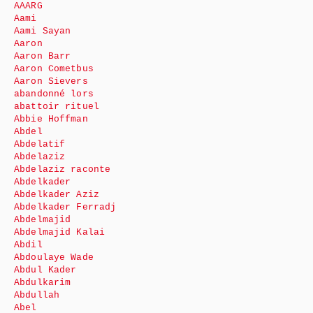
AAARG
Aami
Aami Sayan
Aaron
Aaron Barr
Aaron Cometbus
Aaron Sievers
abandonné lors
abattoir rituel
Abbie Hoffman
Abdel
Abdelatif
Abdelaziz
Abdelaziz raconte
Abdelkader
Abdelkader Aziz
Abdelkader Ferradj
Abdelmajid
Abdelmajid Kalai
Abdil
Abdoulaye Wade
Abdul Kader
Abdulkarim
Abdullah
Abel