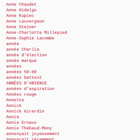
Anne Chaudet
Anne Hidalgo
Anne Kupiec
Anne Lauvergeon
Anne Steiner
Anne-Charlotte Millepied
Anne-Sophie Lacombe
année
année Charlie
année d’élection
année marque
années
années 50-60
années battent
ANNÉES D’ABSENCE
années d’aspiration
Années rouge
Annette
Annick
Annick Girardin
Annie
Annie Ernaux
Annie Thébaud-Mony
annonçait joyeusement
annonçait récemment