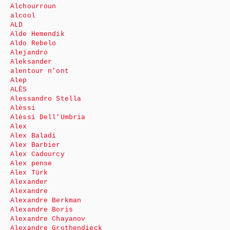
Alchourroun
alcool
ALD
Alde Hemendik
Aldo Rebelo
Alejandro
Aleksander
alentour n’ont
Alep
ALÈS
Alessandro Stella
Alèssi
Alèssi Dell’Umbria
Alex
Alex Baladi
Alex Barbier
Alex Cadourcy
Alex pense
Alex Türk
Alexander
Alexandre
Alexandre Berkman
Alexandre Boris
Alexandre Chayanov
Alexandre Grothendieck