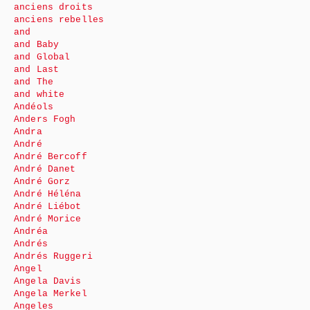
anciens droits
anciens rebelles
and
and Baby
and Global
and Last
and The
and white
Andéols
Anders Fogh
Andra
André
André Bercoff
André Danet
André Gorz
André Héléna
André Liébot
André Morice
Andréa
Andrés
Andrés Ruggeri
Angel
Angela Davis
Angela Merkel
Angeles