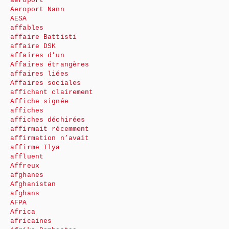
aéroport
Aeroport Nann
AESA
affables
affaire Battisti
affaire DSK
affaires d’un
Affaires étrangères
affaires liées
Affaires sociales
affichant clairement
Affiche signée
affiches
affiches déchirées
affirmait récemment
affirmation n’avait
affirme Ilya
affluent
Affreux
afghanes
Afghanistan
afghans
AFPA
Africa
africaines