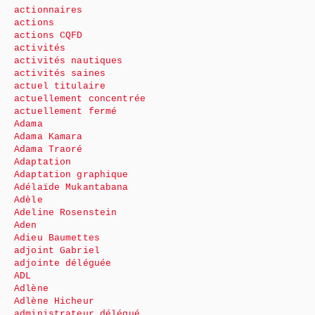
actionnaires
actions
actions CQFD
activités
activités nautiques
activités saines
actuel titulaire
actuellement concentrée
actuellement fermé
Adama
Adama Kamara
Adama Traoré
Adaptation
Adaptation graphique
Adélaïde Mukantabana
Adèle
Adeline Rosenstein
Aden
Adieu Baumettes
adjoint Gabriel
adjointe déléguée
ADL
Adlène
Adlène Hicheur
administrateur délégué