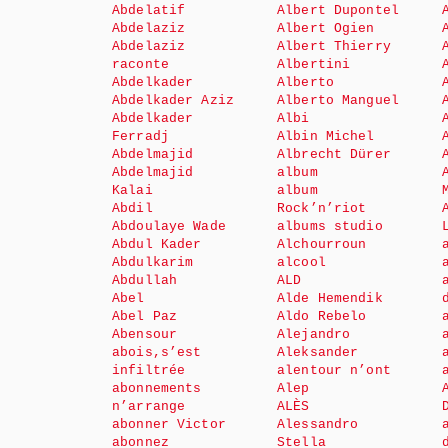
Abdelatif
Albert Dupontel
Abdelaziz
Albert Ogien
Abdelaziz
Albert Thierry
raconte
Albertini
Abdelkader
Alberto
Abdelkader Aziz
Alberto Manguel
Abdelkader
Albi
Ferradj
Albin Michel
Abdelmajid
Albrecht Dürer
Abdelmajid
album
Kalai
album
Abdil
Rock’n’riot
Abdoulaye Wade
albums studio
Abdul Kader
Alchourroun
Abdulkarim
alcool
Abdullah
ALD
Abel
Alde Hemendik
Abel Paz
Aldo Rebelo
Abensour
Alejandro
abois,s’est
Aleksander
infiltrée
alentour n’ont
abonnements
Alep
n’arrange
ALÈS
abonner Victor
Alessandro
abonnez
Stella