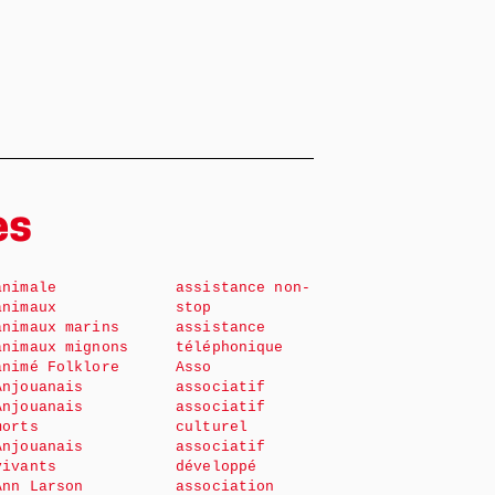
es
animale
assistance non-
animaux
stop
animaux marins
assistance
animaux mignons
téléphonique
animé Folklore
Asso
Anjouanais
associatif
Anjouanais
associatif
morts
culturel
Anjouanais
associatif
vivants
développé
Ann Larson
association