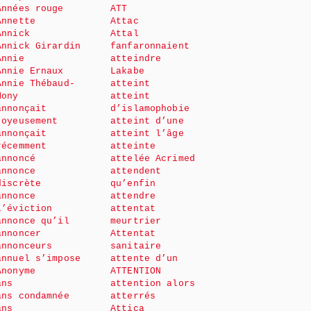
Années rouge
ATT
Annette
Attac
Annick
Attal
Annick Girardin
fanfaronnaient
Annie
atteindre
Annie Ernaux
Lakabe
Annie Thébaud-
atteint
Mony
atteint
annonçait
d’islamophobie
joyeusement
atteint d’une
annonçait
atteint l’âge
récemment
atteinte
annoncé
attelée Acrimed
annonce
attendent
discrète
qu’enfin
annonce
attendre
l’éviction
attentat
annonce qu’il
meurtrier
annoncer
Attentat
annonceurs
sanitaire
annuel s’impose
attente d’un
Anonyme
ATTENTION
ans
attention alors
ans condamnée
atterrés
ans
Attica