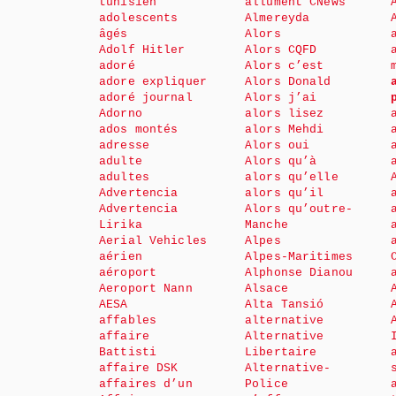
tunisien
allument CNews
adolescents
Almereyda
âgés
Alors
Adolf Hitler
Alors CQFD
adoré
Alors c’est
adore expliquer
Alors Donald
adoré journal
Alors j’ai
Adorno
alors lisez
ados montés
alors Mehdi
adresse
Alors oui
adulte
Alors qu’à
adultes
alors qu’elle
Advertencia
alors qu’il
Advertencia
Alors qu’outre-
Lirika
Manche
Aerial Vehicles
Alpes
aérien
Alpes-Maritimes
aéroport
Alphonse Dianou
Aeroport Nann
Alsace
AESA
Alta Tansió
affables
alternative
affaire
Alternative
Battisti
Libertaire
affaire DSK
Alternative-
affaires d’un
Police