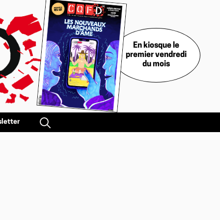
En kiosque le
premier vendredi
du mois
letter