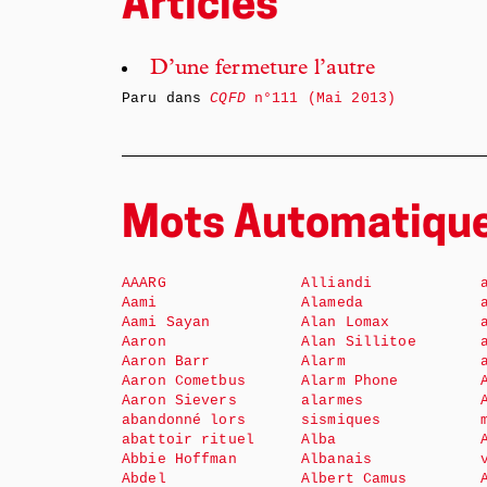
Articles
D’une fermeture l’autre
Paru dans
CQFD
n°111 (Mai 2013)
Mots Automatiqu
AAARG
Alliandi
Aami
Alameda
Aami Sayan
Alan Lomax
Aaron
Alan Sillitoe
Aaron Barr
Alarm
Aaron Cometbus
Alarm Phone
Aaron Sievers
alarmes
abandonné lors
sismiques
abattoir rituel
Alba
Abbie Hoffman
Albanais
Abdel
Albert Camus