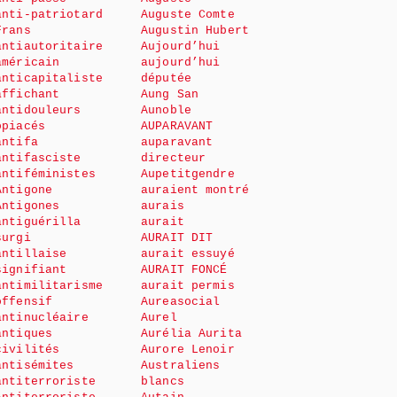
anti-patriotard
Auguste Comte
Frans
Augustin Hubert
antiautoritaire
Aujourd’hui
américain
aujourd’hui
anticapitaliste
députée
affichant
Aung San
antidouleurs
Aunoble
opiacés
AUPARAVANT
antifa
auparavant
antifasciste
directeur
antiféministes
Aupetitgendre
Antigone
auraient montré
Antigones
aurais
antiguérilla
aurait
surgi
AURAIT DIT
antillaise
aurait essuyé
signifiant
AURAIT FONCÉ
antimilitarisme
aurait permis
offensif
Aureasocial
antinucléaire
Aurel
antiques
Aurélia Aurita
civilités
Aurore Lenoir
antisémites
Australiens
antiterroriste
blancs