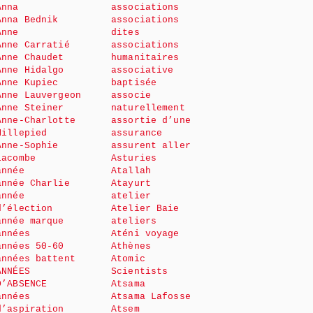
Anna
associations
Anna Bednik
associations
Anne
dites
Anne Carratié
associations
Anne Chaudet
humanitaires
Anne Hidalgo
associative
Anne Kupiec
baptisée
Anne Lauvergeon
associe
Anne Steiner
naturellement
Anne-Charlotte
assortie d’une
Millepied
assurance
Anne-Sophie
assurent aller
Lacombe
Asturies
année
Atallah
année Charlie
Atayurt
année
atelier
d’élection
Atelier Baie
année marque
ateliers
années
Aténi voyage
années 50-60
Athènes
années battent
Atomic
ANNÉES
Scientists
D’ABSENCE
Atsama
années
Atsama Lafosse
d’aspiration
Atsem