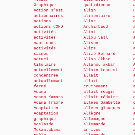
Graphique
quotidienne
Action s’est
align
actionnaires
alimentaire
actions
Aline
actions CQFD
Archimbaud
activités
Aliot
activités
Aliou Sall
nautiques
Alison
activités
Alizé
saines
Alizé Bernard
actuel
Allah Akbar
titulaire
Allahou akbar
actuellement
Allain Leprest
concentrée
allait
actuellement
allait
fermé
cruchement
Adama
allait réagir
Adama Kamara
allait réduire
Adama Traoré
allées Gambetta
Adaptation
allées glauques
Adaptation
Allègre
graphique
Allemagne
Adélaïde
allemande
Mukantabana
arrivée