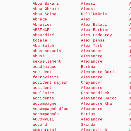
Abou Bakari
Alèssi
Abou Ghraib
Alèssi
Abou Selma
Dell’Umbria
Abrégé
Alex
Abruzzes
Alex Baladi
ABSENCE
Alex Barbier
absurdité
Alex Cadourcy
totale
Alex pense
Abu Saleh
Alex Türk
abus sexuels
Alexander
abusé
Alexandre
sexuellement
Alexandre
académique
Berkman
Accident
Alexandre Boris
ferroviaire
Alexandre
accident majeur
Chayanov
accident
Alexandre
nucléaire
Grothendieck
accidents
Alexandre Jacob
accompagné
Alexandre Kha
Accompagné d’un
Alexandre
accompagnés
Marius
ACCOMPLIE
Alexandre
accord
Skirda
commercial
Alexievitch