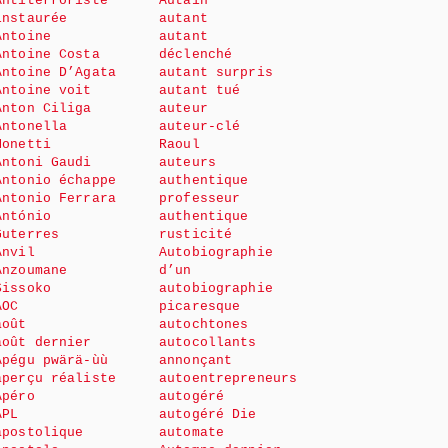
Antiterroriste
Autain
instaurée
autant
Antoine
autant
Antoine Costa
déclenché
Antoine D’Agata
autant surpris
Antoine voit
autant tué
Anton Ciliga
auteur
Antonella
auteur-clé
Monetti
Raoul
Antoni Gaudi
auteurs
Antonio échappe
authentique
Antonio Ferrara
professeur
António
authentique
Guterres
rusticité
Anvil
Autobiographie
Anzoumane
d’un
Sissoko
autobiographie
AOC
picaresque
août
autochtones
août dernier
autocollants
Apégu pwärä-ùù
annonçant
aperçu réaliste
autoentrepreneurs
Apéro
autogéré
APL
autogéré Die
apostolique
automate