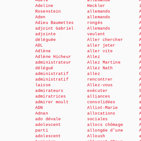
Adèle
allemande
Adeline
Heckler
Rosenstein
allemands
Aden
allemands
Adieu Baumettes
rongés
adjoint Gabriel
Allemands
adjointe
veulent
déléguée
Aller chercher
ADL
aller jeter
Adlène
aller vite
Adlène Hicheur
Allez
administrateur
Allez Martine
délégué
Allez Nath
administratif
allez
administratif
rencontrer
laisse
Allez-vous
admirateurs
exécuter
admiratrices
alliances
admirer moult
consolidées
ADN
Alliot-Marie
Adnan
allocations
ado dévale
sociales
adolescent
allocs chômage
parti
allongée d’une
adolescent
Alloush