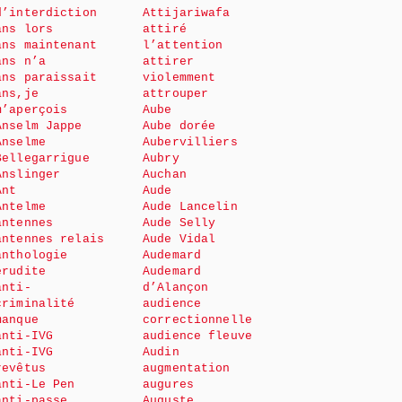
d’interdiction
Attijariwafa
ans lors
attiré
ans maintenant
l’attention
ans n’a
attirer
ans paraissait
violemment
ans,je
attrouper
m’aperçois
Aube
Anselm Jappe
Aube dorée
Anselme
Aubervilliers
Bellegarrigue
Aubry
Anslinger
Auchan
Ant
Aude
Antelme
Aude Lancelin
antennes
Aude Selly
antennes relais
Aude Vidal
anthologie
Audemard
érudite
Audemard
anti-
d’Alançon
criminalité
audience
manque
correctionnelle
anti-IVG
audience fleuve
anti-IVG
Audin
revêtus
augmentation
anti-Le Pen
augures
anti-passe
Auguste