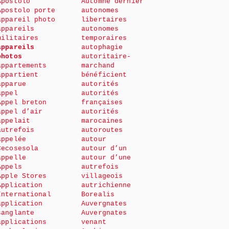
Apostolo
Automne dernier
Apostolo porte
autonomes
appareil photo
libertaires
appareils
autonomes
militaires
temporaires
appareils
autophagie
photos
autoritaire-
appartements
marchand
appartient
bénéficient
apparue
autorités
appel
autorités
Appel breton
françaises
appel d’air
autorités
appelait
marocaines
autrefois
autoroutes
appelée
autour
Cecosesola
autour d’un
appelle
autour d’une
Appels
autrefois
Apple Stores
villageois
Application
autrichienne
International
Borealis
application
Auvergnates
sanglante
Auvergnates
applications
venant