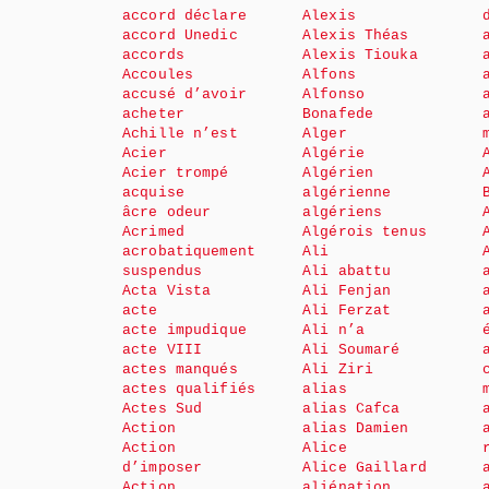
accord déclare
Alexis
accord Unedic
Alexis Théas
accords
Alexis Tiouka
Accoules
Alfons
accusé d’avoir
Alfonso
acheter
Bonafede
Achille n’est
Alger
Acier
Algérie
Acier trompé
Algérien
acquise
algérienne
âcre odeur
algériens
Acrimed
Algérois tenus
acrobatiquement
Ali
suspendus
Ali abattu
Acta Vista
Ali Fenjan
acte
Ali Ferzat
acte impudique
Ali n’a
acte VIII
Ali Soumaré
actes manqués
Ali Ziri
actes qualifiés
alias
Actes Sud
alias Cafca
Action
alias Damien
Action
Alice
d’imposer
Alice Gaillard
Action
aliénation