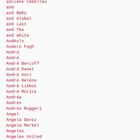
anciens rebelles
and
and Baby
and Global
and Last
and The
and white
Andéols
Anders Fogh
Andra
André
André Bercoff
André Danet
André Gorz
André Héléna
André Liébot
André Morice
Andréa
Andrés
Andrés Ruggeri
Angel
Angela Davis
Angela Merkel
Angeles
Angeles United