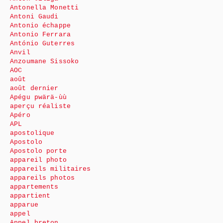
Antonella Monetti
Antoni Gaudi
Antonio échappe
Antonio Ferrara
António Guterres
Anvil
Anzoumane Sissoko
AOC
août
août dernier
Apégu pwärä-ùù
aperçu réaliste
Apéro
APL
apostolique
Apostolo
Apostolo porte
appareil photo
appareils militaires
appareils photos
appartements
appartient
apparue
appel
Appel breton