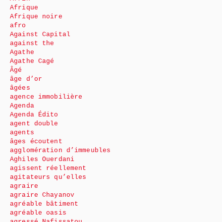
Afrique
Afrique noire
afro
Against Capital
against the
Agathe
Agathe Cagé
Âgé
âge d’or
âgées
agence immobilière
Agenda
Agenda Édito
agent double
agents
âges écoutent
agglomération d’immeubles
Aghiles Ouerdani
agissent réellement
agitateurs qu’elles
agraire
agraire Chayanov
agréable bâtiment
agréable oasis
agressé Nafissatou