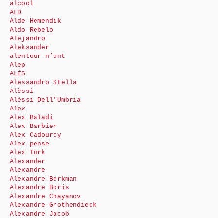
alcool
ALD
Alde Hemendik
Aldo Rebelo
Alejandro
Aleksander
alentour n’ont
Alep
ALÈS
Alessandro Stella
Alèssi
Alèssi Dell’Umbria
Alex
Alex Baladi
Alex Barbier
Alex Cadourcy
Alex pense
Alex Türk
Alexander
Alexandre
Alexandre Berkman
Alexandre Boris
Alexandre Chayanov
Alexandre Grothendieck
Alexandre Jacob