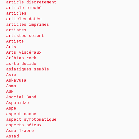
article discrètement
article pioché
articles
articles datés
articles imprimés
artistes
artistes soient
Artists
Arts
Arts viscéraux
Ar’bian rock
as-tu décidé
asiatiques semble
Asie
Askavusa
Asma
ASN
Asocial Band
Aspanidze
Aspe
aspect caché
aspect symptomatique
aspects péteux
Assa Traoré
Assad