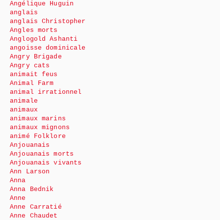
Angélique Huguin
anglais
anglais Christopher
Angles morts
Anglogold Ashanti
angoisse dominicale
Angry Brigade
Angry cats
animait feus
Animal Farm
animal irrationnel
animale
animaux
animaux marins
animaux mignons
animé Folklore
Anjouanais
Anjouanais morts
Anjouanais vivants
Ann Larson
Anna
Anna Bednik
Anne
Anne Carratié
Anne Chaudet