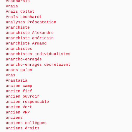
Anacharsis
Anaïs
Anaïs Collet
Anaïs Léonhardt
analyses Présentation
anarchiste
anarchiste Alexandre
anarchiste américain
anarchiste Armand
anarchistes
anarchistes individualistes
anarcho-enragés
anarcho-enragés décrétaient
anars qu’on
Anas
Anastasia
ancien camp
ancien fief
ancien ouvroir
ancien responsable
ancien Vert
ancien VRP
anciens
anciens collègues
anciens droits