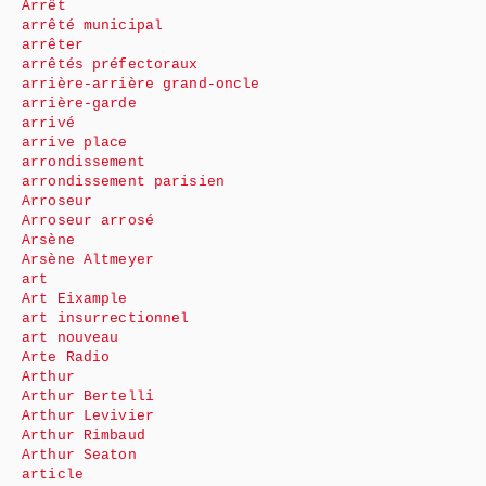
Arrêt
arrêté municipal
arrêter
arrêtés préfectoraux
arrière-arrière grand-oncle
arrière-garde
arrivé
arrive place
arrondissement
arrondissement parisien
Arroseur
Arroseur arrosé
Arsène
Arsène Altmeyer
art
Art Eixample
art insurrectionnel
art nouveau
Arte Radio
Arthur
Arthur Bertelli
Arthur Levivier
Arthur Rimbaud
Arthur Seaton
article