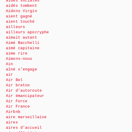
aides sociales
aidés tombent
Aidons Virgin
aient gagné
aient touché
ailleurs
ailleurs apocryphe
aimait autant
Aimé Bacchelli
aimé capitaine
aime rire
Aimons-nous
Ain
aîné s’engage
air
Air Bel
Air breton
Air d’autoroute
Air émancipateur
Air Force
Air France
Airbnb
aire marseillaise
aires
aires d’accueil