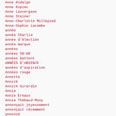
Anne Hidalgo
Anne Kupiec
Anne Lauvergeon
Anne Steiner
Anne-Charlotte Millepied
Anne-Sophie Lacombe
année
année Charlie
année d’élection
année marque
années
années 50-60
années battent
ANNÉES D’ABSENCE
années d’aspiration
Années rouge
Annette
Annick
Annick Girardin
Annie
Annie Ernaux
Annie Thébaud-Mony
annonçait joyeusement
annonçait récemment
annoncé