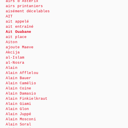
airs d’Astérix
airs printaniers
aisément décelables
AIT
ait appelé
ait entraîné
Ait Ouabane
ait place
Aiton
ajoute Maeve
Akcija
al-Islam
al-Nosra
Alain
Alain Afflelou
Alain Bauer
Alain Camélio
Alain Coine
Alain Damasio
Alain Finkielkraut
Alain Giami
Alain Glon
Alain Juppé
Alain Mosconi
Alain Soral