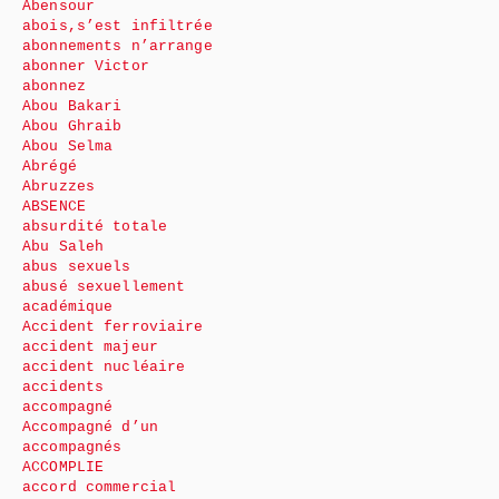
Abensour
abois,s’est infiltrée
abonnements n’arrange
abonner Victor
abonnez
Abou Bakari
Abou Ghraib
Abou Selma
Abrégé
Abruzzes
ABSENCE
absurdité totale
Abu Saleh
abus sexuels
abusé sexuellement
académique
Accident ferroviaire
accident majeur
accident nucléaire
accidents
accompagné
Accompagné d’un
accompagnés
ACCOMPLIE
accord commercial