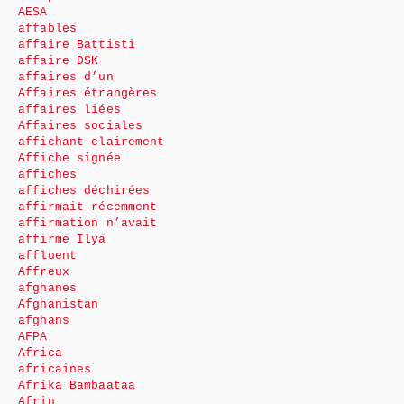
AESA
affables
affaire Battisti
affaire DSK
affaires d’un
Affaires étrangères
affaires liées
Affaires sociales
affichant clairement
Affiche signée
affiches
affiches déchirées
affirmait récemment
affirmation n’avait
affirme Ilya
affluent
Affreux
afghanes
Afghanistan
afghans
AFPA
Africa
africaines
Afrika Bambaataa
Afrin