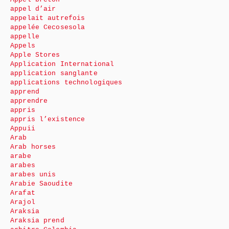
appel d’air
appelait autrefois
appelée Cecosesola
appelle
Appels
Apple Stores
Application International
application sanglante
applications technologiques
apprend
apprendre
appris
appris l’existence
Appuii
Arab
Arab horses
arabe
arabes
arabes unis
Arabie Saoudite
Arafat
Arajol
Araksia
Araksia prend