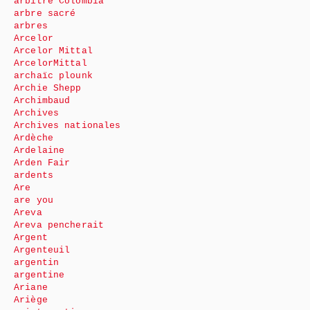
arbitre Colombia
arbre sacré
arbres
Arcelor
Arcelor Mittal
ArcelorMittal
archaïc plounk
Archie Shepp
Archimbaud
Archives
Archives nationales
Ardèche
Ardelaine
Arden Fair
ardents
Are
are you
Areva
Areva pencherait
Argent
Argenteuil
argentin
argentine
Ariane
Ariège