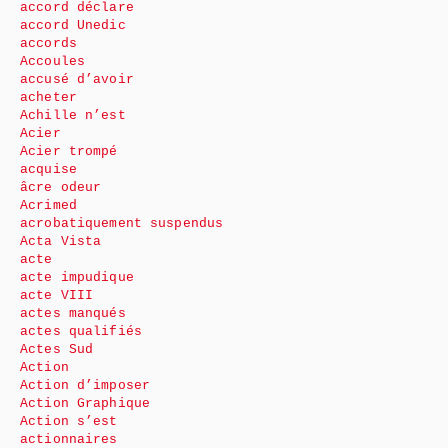
accord déclare
accord Unedic
accords
Accoules
accusé d’avoir
acheter
Achille n’est
Acier
Acier trompé
acquise
âcre odeur
Acrimed
acrobatiquement suspendus
Acta Vista
acte
acte impudique
acte VIII
actes manqués
actes qualifiés
Actes Sud
Action
Action d’imposer
Action Graphique
Action s’est
actionnaires