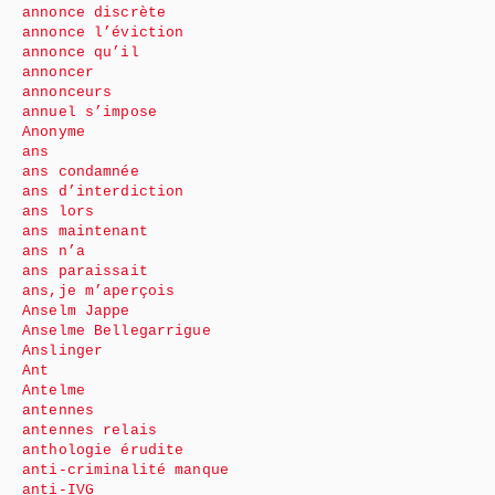
annonce discrète
annonce l’éviction
annonce qu’il
annoncer
annonceurs
annuel s’impose
Anonyme
ans
ans condamnée
ans d’interdiction
ans lors
ans maintenant
ans n’a
ans paraissait
ans,je m’aperçois
Anselm Jappe
Anselme Bellegarrigue
Anslinger
Ant
Antelme
antennes
antennes relais
anthologie érudite
anti-criminalité manque
anti-IVG