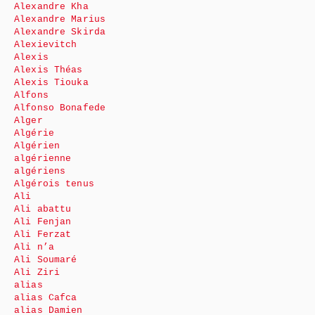
Alexandre Kha
Alexandre Marius
Alexandre Skirda
Alexievitch
Alexis
Alexis Théas
Alexis Tiouka
Alfons
Alfonso Bonafede
Alger
Algérie
Algérien
algérienne
algériens
Algérois tenus
Ali
Ali abattu
Ali Fenjan
Ali Ferzat
Ali n’a
Ali Soumaré
Ali Ziri
alias
alias Cafca
alias Damien