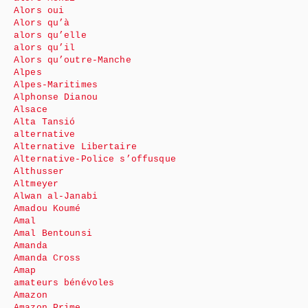
Alors oui
Alors qu’à
alors qu’elle
alors qu’il
Alors qu’outre-Manche
Alpes
Alpes-Maritimes
Alphonse Dianou
Alsace
Alta Tansió
alternative
Alternative Libertaire
Alternative-Police s’offusque
Althusser
Altmeyer
Alwan al-Janabi
Amadou Koumé
Amal
Amal Bentounsi
Amanda
Amanda Cross
Amap
amateurs bénévoles
Amazon
Amazon Prime