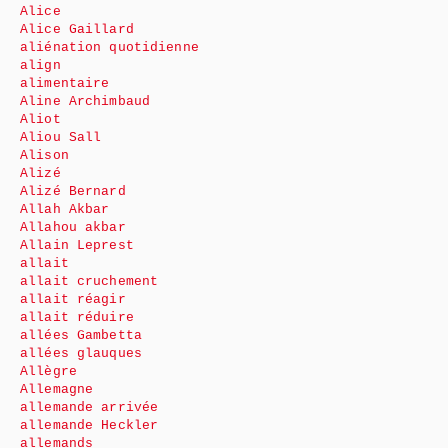
Alice
Alice Gaillard
aliénation quotidienne
align
alimentaire
Aline Archimbaud
Aliot
Aliou Sall
Alison
Alizé
Alizé Bernard
Allah Akbar
Allahou akbar
Allain Leprest
allait
allait cruchement
allait réagir
allait réduire
allées Gambetta
allées glauques
Allègre
Allemagne
allemande arrivée
allemande Heckler
allemands