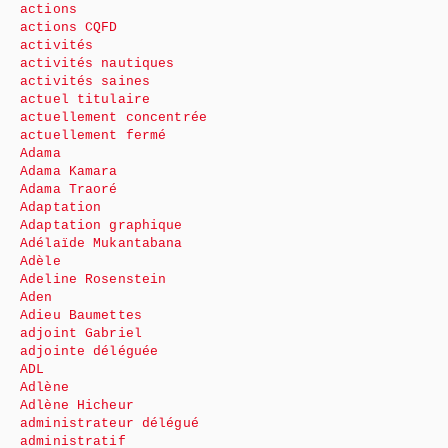
actions
actions CQFD
activités
activités nautiques
activités saines
actuel titulaire
actuellement concentrée
actuellement fermé
Adama
Adama Kamara
Adama Traoré
Adaptation
Adaptation graphique
Adélaïde Mukantabana
Adèle
Adeline Rosenstein
Aden
Adieu Baumettes
adjoint Gabriel
adjointe déléguée
ADL
Adlène
Adlène Hicheur
administrateur délégué
administratif