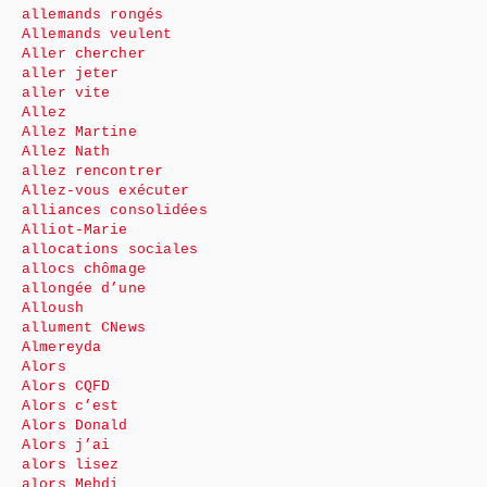
allemands rongés
Allemands veulent
Aller chercher
aller jeter
aller vite
Allez
Allez Martine
Allez Nath
allez rencontrer
Allez-vous exécuter
alliances consolidées
Alliot-Marie
allocations sociales
allocs chômage
allongée d’une
Alloush
allument CNews
Almereyda
Alors
Alors CQFD
Alors c’est
Alors Donald
Alors j’ai
alors lisez
alors Mehdi