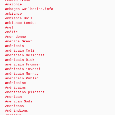
Amazonie
ambages Guilhotina.info
ambiance
Ambiance Bois
ambiance tendue
Amel
Amélie
Amer donne
America Great
américain
américain Colin
américain désignait
américain Dick
américain Frommer
américain investi
américain Murray
américain Public
américaine
Américains
Américains pilotent
American
American Gods
Americans
Amérindiens