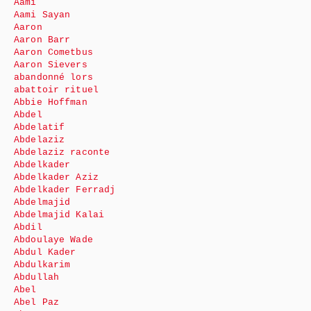
Aami
Aami Sayan
Aaron
Aaron Barr
Aaron Cometbus
Aaron Sievers
abandonné lors
abattoir rituel
Abbie Hoffman
Abdel
Abdelatif
Abdelaziz
Abdelaziz raconte
Abdelkader
Abdelkader Aziz
Abdelkader Ferradj
Abdelmajid
Abdelmajid Kalai
Abdil
Abdoulaye Wade
Abdul Kader
Abdulkarim
Abdullah
Abel
Abel Paz