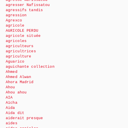
agresser Nafissatou
agressifs tandis
agression
Agrexco
agricole
AGRICOLE PERDU
agricole située
agricoles
agriculteurs
agricultrices
agriculture
Aguarico
aguichante collection
Ahmed
Ahmed Alwan
Ahora Madrid
Ahou
Ahou ahou
AIA
Aïcha
Aida
Aida dit
aiderait presque
aides