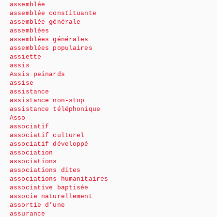
assemblée
assemblée constituante
assemblée générale
assemblées
assemblées générales
assemblées populaires
assiette
assis
Assis peinards
assise
assistance
assistance non-stop
assistance téléphonique
Asso
associatif
associatif culturel
associatif développé
association
associations
associations dites
associations humanitaires
associative baptisée
associe naturellement
assortie d’une
assurance