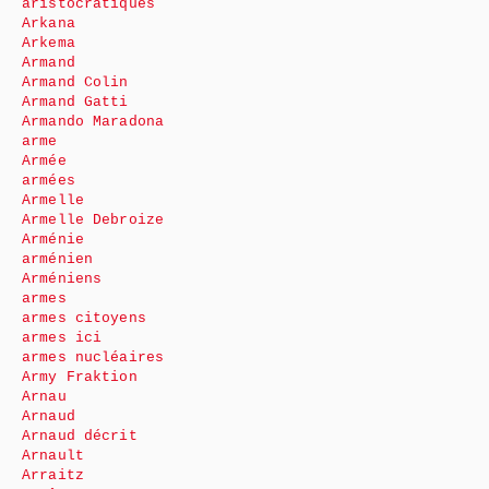
aristocratiques
Arkana
Arkema
Armand
Armand Colin
Armand Gatti
Armando Maradona
arme
Armée
armées
Armelle
Armelle Debroize
Arménie
arménien
Arméniens
armes
armes citoyens
armes ici
armes nucléaires
Army Fraktion
Arnau
Arnaud
Arnaud décrit
Arnault
Arraitz