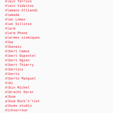
Alain Tarrius
Alain Vidalies
Alamano Alliandi
Alameda
Alan Lomax
Alan Sillitoe
Alarm
Alarm Phone
alarmes sismiques
Alba
Albanais
Albert Camus
Albert Dupontel
Albert Ogien
Albert Thierry
Albertini
Alberto
Alberto Manguel
Albi
Albin Michel
Albrecht Dürer
album
album Rock’n’riot
albums studio
Alchourroun