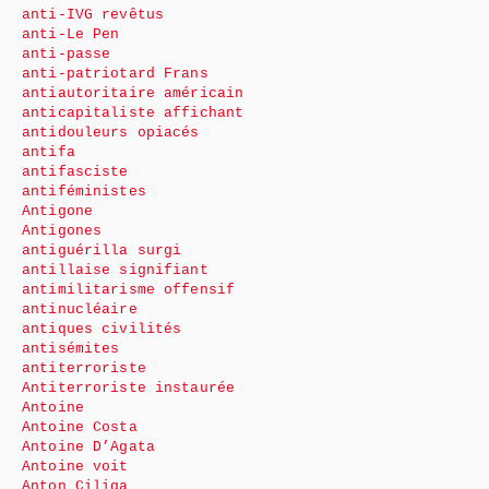
anti-IVG revêtus
anti-Le Pen
anti-passe
anti-patriotard Frans
antiautoritaire américain
anticapitaliste affichant
antidouleurs opiacés
antifa
antifasciste
antiféministes
Antigone
Antigones
antiguérilla surgi
antillaise signifiant
antimilitarisme offensif
antinucléaire
antiques civilités
antisémites
antiterroriste
Antiterroriste instaurée
Antoine
Antoine Costa
Antoine D’Agata
Antoine voit
Anton Ciliga