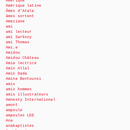
Amérique
Amérique latine
Âmes d’Atala
âmes sortent
Ameziane
ami
ami lecteur
ami Sarkozy
ami Thomas
Ami.e
Amidou
Amidou Château
Amie lectrice
Amin Allal
Amin Dada
Amine Bentounsi
amis
amis hommes
amis illustrateurs
Amnesty International
amont
ampoule
ampoules LED
Ana
anabaptistes