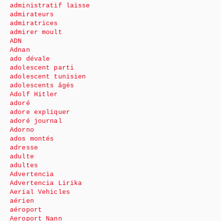
administratif laisse
admirateurs
admiratrices
admirer moult
ADN
Adnan
ado dévale
adolescent parti
adolescent tunisien
adolescents âgés
Adolf Hitler
adoré
adore expliquer
adoré journal
Adorno
ados montés
adresse
adulte
adultes
Advertencia
Advertencia Lirika
Aerial Vehicles
aérien
aéroport
Aeroport Nann