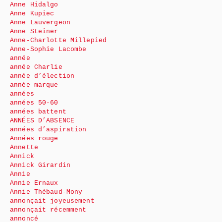
Anne Hidalgo
Anne Kupiec
Anne Lauvergeon
Anne Steiner
Anne-Charlotte Millepied
Anne-Sophie Lacombe
année
année Charlie
année d’élection
année marque
années
années 50-60
années battent
ANNÉES D’ABSENCE
années d’aspiration
Années rouge
Annette
Annick
Annick Girardin
Annie
Annie Ernaux
Annie Thébaud-Mony
annonçait joyeusement
annonçait récemment
annoncé