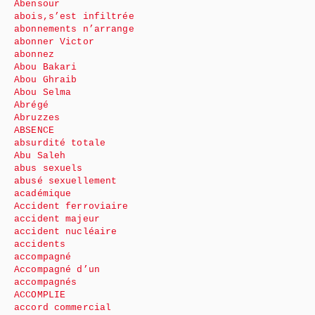
Abensour
abois,s’est infiltrée
abonnements n’arrange
abonner Victor
abonnez
Abou Bakari
Abou Ghraib
Abou Selma
Abrégé
Abruzzes
ABSENCE
absurdité totale
Abu Saleh
abus sexuels
abusé sexuellement
académique
Accident ferroviaire
accident majeur
accident nucléaire
accidents
accompagné
Accompagné d’un
accompagnés
ACCOMPLIE
accord commercial