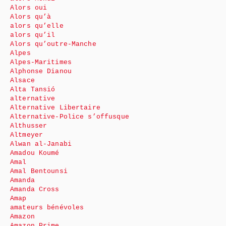
Alors oui
Alors qu’à
alors qu’elle
alors qu’il
Alors qu’outre-Manche
Alpes
Alpes-Maritimes
Alphonse Dianou
Alsace
Alta Tansió
alternative
Alternative Libertaire
Alternative-Police s’offusque
Althusser
Altmeyer
Alwan al-Janabi
Amadou Koumé
Amal
Amal Bentounsi
Amanda
Amanda Cross
Amap
amateurs bénévoles
Amazon
Amazon Prime