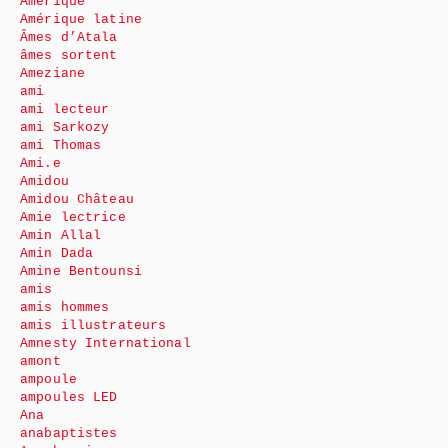
Amérique
Amérique latine
Âmes d’Atala
âmes sortent
Ameziane
ami
ami lecteur
ami Sarkozy
ami Thomas
Ami.e
Amidou
Amidou Château
Amie lectrice
Amin Allal
Amin Dada
Amine Bentounsi
amis
amis hommes
amis illustrateurs
Amnesty International
amont
ampoule
ampoules LED
Ana
anabaptistes