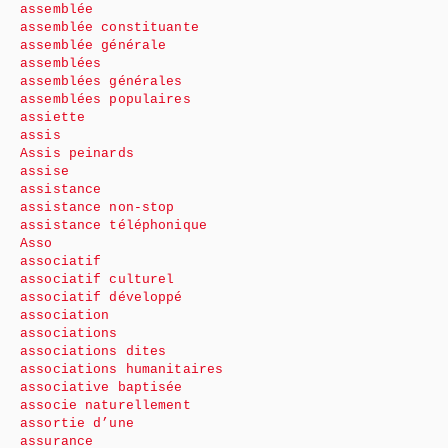
assemblée
assemblée constituante
assemblée générale
assemblées
assemblées générales
assemblées populaires
assiette
assis
Assis peinards
assise
assistance
assistance non-stop
assistance téléphonique
Asso
associatif
associatif culturel
associatif développé
association
associations
associations dites
associations humanitaires
associative baptisée
associe naturellement
assortie d’une
assurance