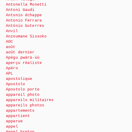
Antonella Monetti
Antoni Gaudi
Antonio échappe
Antonio Ferrara
António Guterres
Anvil
Anzoumane Sissoko
AOC
août
août dernier
Apégu pwärä-ùù
aperçu réaliste
Apéro
APL
apostolique
Apostolo
Apostolo porte
appareil photo
appareils militaires
appareils photos
appartements
appartient
apparue
appel
Appel breton