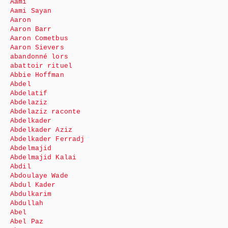
Aami
Aami Sayan
Aaron
Aaron Barr
Aaron Cometbus
Aaron Sievers
abandonné lors
abattoir rituel
Abbie Hoffman
Abdel
Abdelatif
Abdelaziz
Abdelaziz raconte
Abdelkader
Abdelkader Aziz
Abdelkader Ferradj
Abdelmajid
Abdelmajid Kalai
Abdil
Abdoulaye Wade
Abdul Kader
Abdulkarim
Abdullah
Abel
Abel Paz