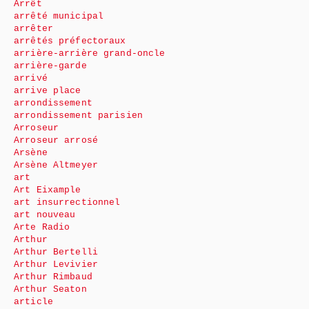
Arrêt
arrêté municipal
arrêter
arrêtés préfectoraux
arrière-arrière grand-oncle
arrière-garde
arrivé
arrive place
arrondissement
arrondissement parisien
Arroseur
Arroseur arrosé
Arsène
Arsène Altmeyer
art
Art Eixample
art insurrectionnel
art nouveau
Arte Radio
Arthur
Arthur Bertelli
Arthur Levivier
Arthur Rimbaud
Arthur Seaton
article