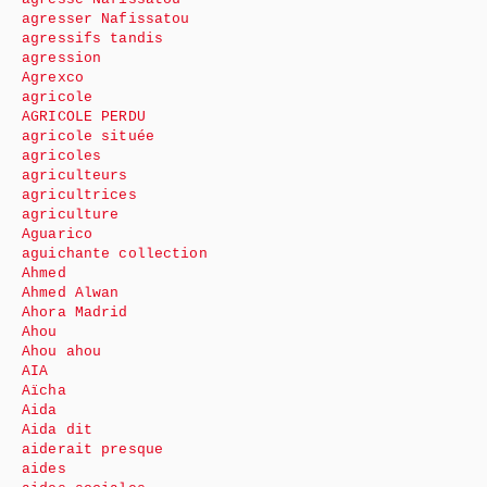
agresser Nafissatou
agressifs tandis
agression
Agrexco
agricole
AGRICOLE PERDU
agricole située
agricoles
agriculteurs
agricultrices
agriculture
Aguarico
aguichante collection
Ahmed
Ahmed Alwan
Ahora Madrid
Ahou
Ahou ahou
AIA
Aïcha
Aida
Aida dit
aiderait presque
aides