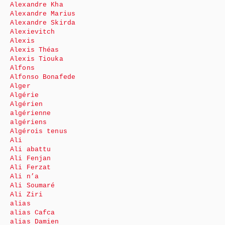
Alexandre Kha
Alexandre Marius
Alexandre Skirda
Alexievitch
Alexis
Alexis Théas
Alexis Tiouka
Alfons
Alfonso Bonafede
Alger
Algérie
Algérien
algérienne
algériens
Algérois tenus
Ali
Ali abattu
Ali Fenjan
Ali Ferzat
Ali n’a
Ali Soumaré
Ali Ziri
alias
alias Cafca
alias Damien