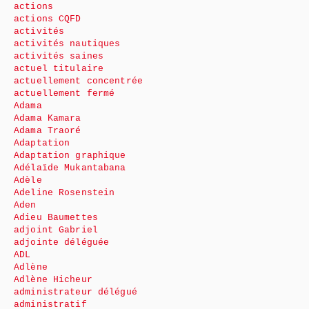
actions
actions CQFD
activités
activités nautiques
activités saines
actuel titulaire
actuellement concentrée
actuellement fermé
Adama
Adama Kamara
Adama Traoré
Adaptation
Adaptation graphique
Adélaïde Mukantabana
Adèle
Adeline Rosenstein
Aden
Adieu Baumettes
adjoint Gabriel
adjointe déléguée
ADL
Adlène
Adlène Hicheur
administrateur délégué
administratif