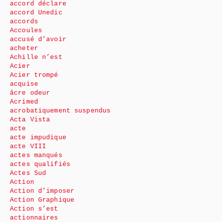
accord déclare
accord Unedic
accords
Accoules
accusé d’avoir
acheter
Achille n’est
Acier
Acier trompé
acquise
âcre odeur
Acrimed
acrobatiquement suspendus
Acta Vista
acte
acte impudique
acte VIII
actes manqués
actes qualifiés
Actes Sud
Action
Action d’imposer
Action Graphique
Action s’est
actionnaires