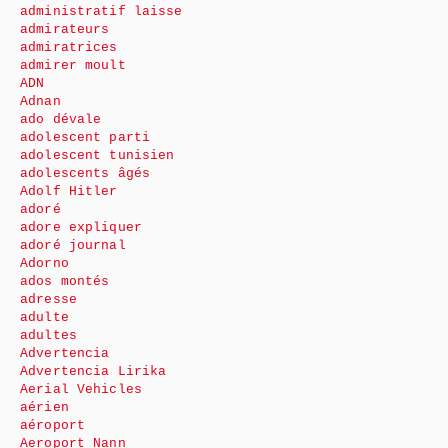
administratif laisse
admirateurs
admiratrices
admirer moult
ADN
Adnan
ado dévale
adolescent parti
adolescent tunisien
adolescents âgés
Adolf Hitler
adoré
adore expliquer
adoré journal
Adorno
ados montés
adresse
adulte
adultes
Advertencia
Advertencia Lirika
Aerial Vehicles
aérien
aéroport
Aeroport Nann