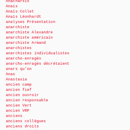
Anacharsis
Anaïs
Anaïs Collet
Anaïs Léonhardt
analyses Présentation
anarchiste
anarchiste Alexandre
anarchiste américain
anarchiste Armand
anarchistes
anarchistes individualistes
anarcho-enragés
anarcho-enragés décrétaient
anars qu’on
Anas
Anastasia
ancien camp
ancien fief
ancien ouvroir
ancien responsable
ancien Vert
ancien VRP
anciens
anciens collègues
anciens droits