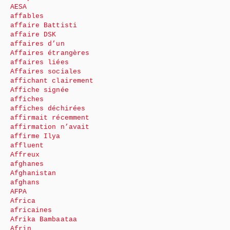
AESA
affables
affaire Battisti
affaire DSK
affaires d’un
Affaires étrangères
affaires liées
Affaires sociales
affichant clairement
Affiche signée
affiches
affiches déchirées
affirmait récemment
affirmation n’avait
affirme Ilya
affluent
Affreux
afghanes
Afghanistan
afghans
AFPA
Africa
africaines
Afrika Bambaataa
Afrin