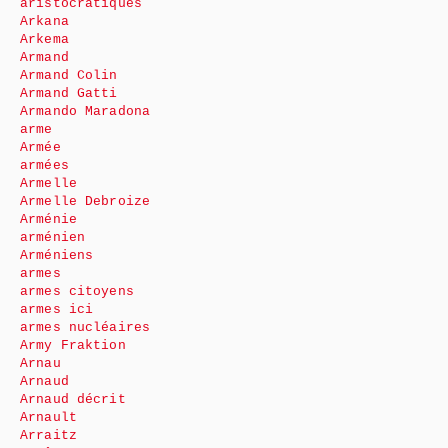
aristocratiques
Arkana
Arkema
Armand
Armand Colin
Armand Gatti
Armando Maradona
arme
Armée
armées
Armelle
Armelle Debroize
Arménie
arménien
Arméniens
armes
armes citoyens
armes ici
armes nucléaires
Army Fraktion
Arnau
Arnaud
Arnaud décrit
Arnault
Arraitz