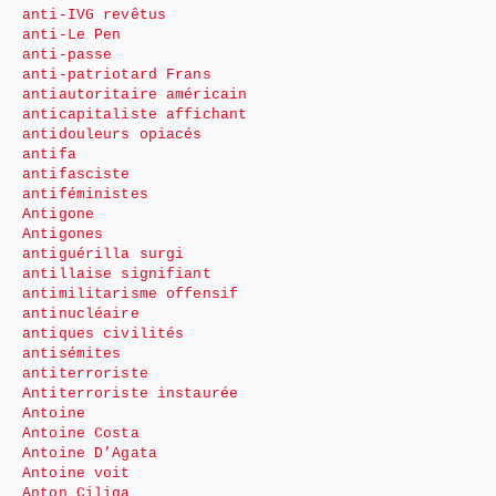
anti-IVG revêtus
anti-Le Pen
anti-passe
anti-patriotard Frans
antiautoritaire américain
anticapitaliste affichant
antidouleurs opiacés
antifa
antifasciste
antiféministes
Antigone
Antigones
antiguérilla surgi
antillaise signifiant
antimilitarisme offensif
antinucléaire
antiques civilités
antisémites
antiterroriste
Antiterroriste instaurée
Antoine
Antoine Costa
Antoine D’Agata
Antoine voit
Anton Ciliga