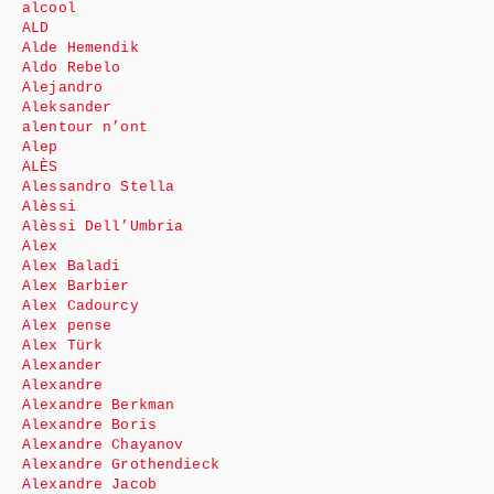
alcool
ALD
Alde Hemendik
Aldo Rebelo
Alejandro
Aleksander
alentour n’ont
Alep
ALÈS
Alessandro Stella
Alèssi
Alèssi Dell’Umbria
Alex
Alex Baladi
Alex Barbier
Alex Cadourcy
Alex pense
Alex Türk
Alexander
Alexandre
Alexandre Berkman
Alexandre Boris
Alexandre Chayanov
Alexandre Grothendieck
Alexandre Jacob