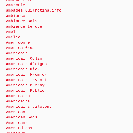
Amazonie
ambages Guilhotina.info
ambiance
Ambiance Bois
ambiance tendue
Amel
Amélie
Amer donne
America Great
américain
américain Colin
américain désignait
américain Dick
américain Frommer
américain investi
américain Murray
américain Public
américaine
Américains
Américains pilotent
American
American Gods
Americans
Amérindiens