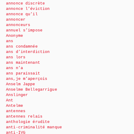
annonce discrète
annonce l’éviction
annonce qu’il
annoncer
annonceurs
annuel s’impose
Anonyme
ans
ans condamnée
ans d’interdiction
ans lors
ans maintenant
ans n’a
ans paraissait
ans,je m’aperçois
Anselm Jappe
Anselme Bellegarrigue
Anslinger
Ant
Antelme
antennes
antennes relais
anthologie érudite
anti-criminalité manque
anti-IVG