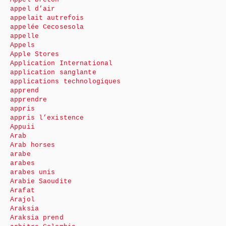
appel d’air
appelait autrefois
appelée Cecosesola
appelle
Appels
Apple Stores
Application International
application sanglante
applications technologiques
apprend
apprendre
appris
appris l’existence
Appuii
Arab
Arab horses
arabe
arabes
arabes unis
Arabie Saoudite
Arafat
Arajol
Araksia
Araksia prend