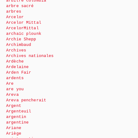
arbitre Colombia
arbre sacré
arbres
Arcelor
Arcelor Mittal
ArcelorMittal
archaïc plounk
Archie Shepp
Archimbaud
Archives
Archives nationales
Ardèche
Ardelaine
Arden Fair
ardents
Are
are you
Areva
Areva pencherait
Argent
Argenteuil
argentin
argentine
Ariane
Ariège