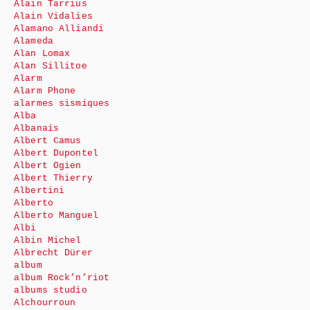
Alain Tarrius
Alain Vidalies
Alamano Alliandi
Alameda
Alan Lomax
Alan Sillitoe
Alarm
Alarm Phone
alarmes sismiques
Alba
Albanais
Albert Camus
Albert Dupontel
Albert Ogien
Albert Thierry
Albertini
Alberto
Alberto Manguel
Albi
Albin Michel
Albrecht Dürer
album
album Rock’n’riot
albums studio
Alchourroun