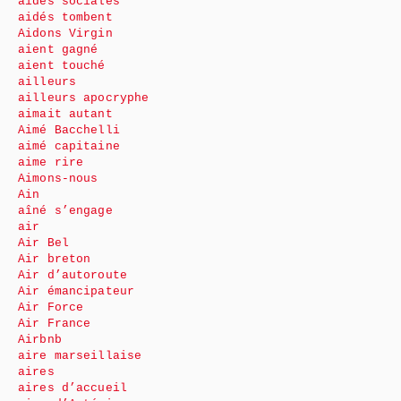
aides sociales
aidés tombent
Aidons Virgin
aient gagné
aient touché
ailleurs
ailleurs apocryphe
aimait autant
Aimé Bacchelli
aimé capitaine
aime rire
Aimons-nous
Ain
aîné s’engage
air
Air Bel
Air breton
Air d’autoroute
Air émancipateur
Air Force
Air France
Airbnb
aire marseillaise
aires
aires d’accueil