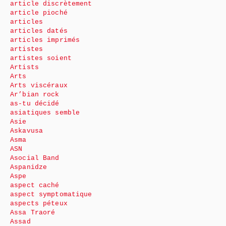
article discrètement
article pioché
articles
articles datés
articles imprimés
artistes
artistes soient
Artists
Arts
Arts viscéraux
Ar’bian rock
as-tu décidé
asiatiques semble
Asie
Askavusa
Asma
ASN
Asocial Band
Aspanidze
Aspe
aspect caché
aspect symptomatique
aspects péteux
Assa Traoré
Assad