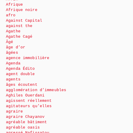
Afrique
Afrique noire
afro
Against Capital
against the
Agathe
Agathe Cagé
Âgé
âge d’or
âgées
agence immobilière
Agenda
Agenda Édito
agent double
agents
âges écoutent
agglomération d’immeubles
Aghiles Ouerdani
agissent réellement
agitateurs qu’elles
agraire
agraire Chayanov
agréable bâtiment
agréable oasis
agressé Nafissatou