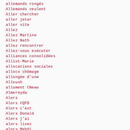
allemands rongés
Allemands veulent
Aller chercher
aller jeter
aller vite
Allez
Allez Martine
Allez Nath
allez rencontrer
Allez-vous exécuter
alliances consolidées
Alliot-Marie
allocations sociales
allocs chômage
allongée d’une
Alloush
allument CNews
Almereyda
Alors
Alors CQFD
Alors c’est
Alors Donald
Alors j’ai
alors lisez
alors Mehdi