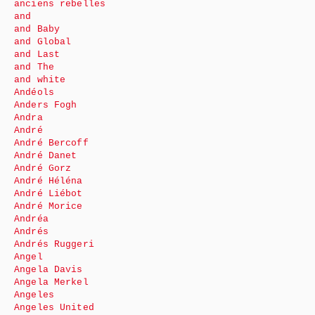
anciens rebelles
and
and Baby
and Global
and Last
and The
and white
Andéols
Anders Fogh
Andra
André
André Bercoff
André Danet
André Gorz
André Héléna
André Liébot
André Morice
Andréa
Andrés
Andrés Ruggeri
Angel
Angela Davis
Angela Merkel
Angeles
Angeles United