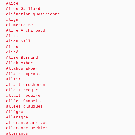
Alice
Alice Gaillard
aliénation quotidienne
align
alimentaire
Aline Archimbaud
Aliot
Aliou Sall
Alison
Alizé
Alizé Bernard
Allah Akbar
Allahou akbar
Allain Leprest
allait
allait cruchement
allait réagir
allait réduire
allées Gambetta
allées glauques
Allègre
Allemagne
allemande arrivée
allemande Heckler
allemands