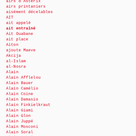
airs d’Astérix
airs printaniers
aisément décelables
AIT
ait appelé
ait entraîné
Ait Ouabane
ait place
Aiton
ajoute Maeve
Akcija
al-Islam
al-Nosra
Alain
Alain Afflelou
Alain Bauer
Alain Camélio
Alain Coine
Alain Damasio
Alain Finkielkraut
Alain Giami
Alain Glon
Alain Juppé
Alain Mosconi
Alain Soral