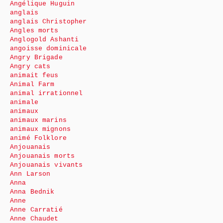
Angélique Huguin
anglais
anglais Christopher
Angles morts
Anglogold Ashanti
angoisse dominicale
Angry Brigade
Angry cats
animait feus
Animal Farm
animal irrationnel
animale
animaux
animaux marins
animaux mignons
animé Folklore
Anjouanais
Anjouanais morts
Anjouanais vivants
Ann Larson
Anna
Anna Bednik
Anne
Anne Carratié
Anne Chaudet