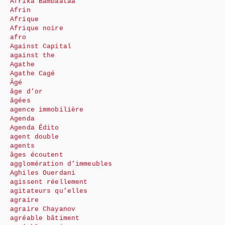
Afrika Bambaataa
Afrin
Afrique
Afrique noire
afro
Against Capital
against the
Agathe
Agathe Cagé
Âgé
âge d’or
âgées
agence immobilière
Agenda
Agenda Édito
agent double
agents
âges écoutent
agglomération d’immeubles
Aghiles Ouerdani
agissent réellement
agitateurs qu’elles
agraire
agraire Chayanov
agréable bâtiment