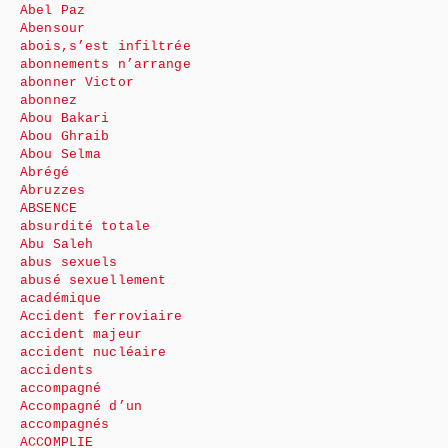
Abel Paz
Abensour
abois,s’est infiltrée
abonnements n’arrange
abonner Victor
abonnez
Abou Bakari
Abou Ghraib
Abou Selma
Abrégé
Abruzzes
ABSENCE
absurdité totale
Abu Saleh
abus sexuels
abusé sexuellement
académique
Accident ferroviaire
accident majeur
accident nucléaire
accidents
accompagné
Accompagné d’un
accompagnés
ACCOMPLIE