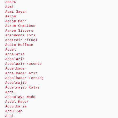
AAARG
Aami
Aami Sayan
Aaron
Aaron Barr
Aaron Cometbus
Aaron Sievers
abandonné lors
abattoir rituel
Abbie Hoffman
Abdel
Abdelatif
Abdelaziz
Abdelaziz raconte
Abdelkader
Abdelkader Aziz
Abdelkader Ferradj
Abdelmajid
Abdelmajid Kalai
Abdil
Abdoulaye Wade
Abdul Kader
Abdulkarim
Abdullah
Abel