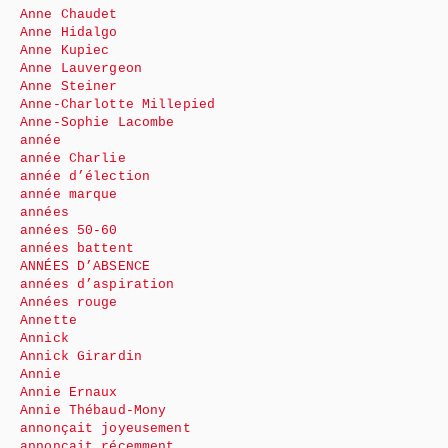
Anne Chaudet
Anne Hidalgo
Anne Kupiec
Anne Lauvergeon
Anne Steiner
Anne-Charlotte Millepied
Anne-Sophie Lacombe
année
année Charlie
année d’élection
année marque
années
années 50-60
années battent
ANNÉES D’ABSENCE
années d’aspiration
Années rouge
Annette
Annick
Annick Girardin
Annie
Annie Ernaux
Annie Thébaud-Mony
annonçait joyeusement
annonçait récemment