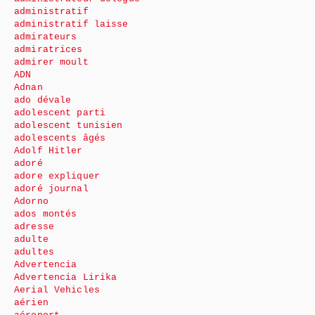
administratif
administratif laisse
admirateurs
admiratrices
admirer moult
ADN
Adnan
ado dévale
adolescent parti
adolescent tunisien
adolescents âgés
Adolf Hitler
adoré
adore expliquer
adoré journal
Adorno
ados montés
adresse
adulte
adultes
Advertencia
Advertencia Lirika
Aerial Vehicles
aérien