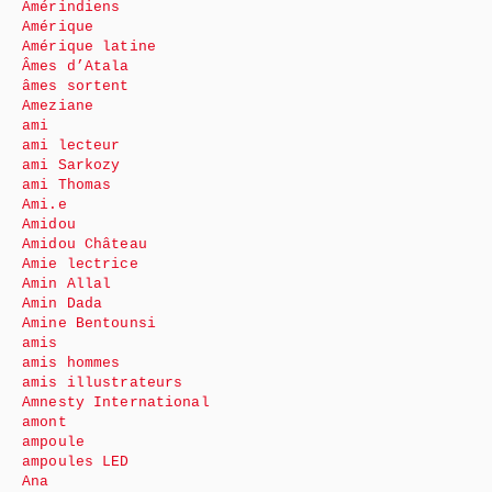
Amérindiens
Amérique
Amérique latine
Âmes d’Atala
âmes sortent
Ameziane
ami
ami lecteur
ami Sarkozy
ami Thomas
Ami.e
Amidou
Amidou Château
Amie lectrice
Amin Allal
Amin Dada
Amine Bentounsi
amis
amis hommes
amis illustrateurs
Amnesty International
amont
ampoule
ampoules LED
Ana