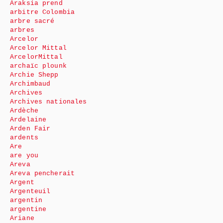
Araksia prend
arbitre Colombia
arbre sacré
arbres
Arcelor
Arcelor Mittal
ArcelorMittal
archaïc plounk
Archie Shepp
Archimbaud
Archives
Archives nationales
Ardèche
Ardelaine
Arden Fair
ardents
Are
are you
Areva
Areva pencherait
Argent
Argenteuil
argentin
argentine
Ariane