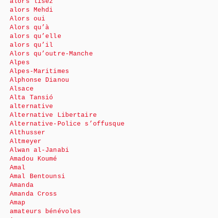
alors lisez
alors Mehdi
Alors oui
Alors qu’à
alors qu’elle
alors qu’il
Alors qu’outre-Manche
Alpes
Alpes-Maritimes
Alphonse Dianou
Alsace
Alta Tansió
alternative
Alternative Libertaire
Alternative-Police s’offusque
Althusser
Altmeyer
Alwan al-Janabi
Amadou Koumé
Amal
Amal Bentounsi
Amanda
Amanda Cross
Amap
amateurs bénévoles