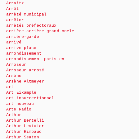
Arraitz
Arrêt
arrêté municipal
arrêter
arrêtés préfectoraux
arrière-arrière grand-oncle
arrière-garde
arrivé
arrive place
arrondissement
arrondissement parisien
Arroseur
Arroseur arrosé
Arsène
Arsène Altmeyer
art
Art Eixample
art insurrectionnel
art nouveau
Arte Radio
Arthur
Arthur Bertelli
Arthur Levivier
Arthur Rimbaud
Arthur Seaton