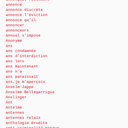
annoncé
annonce discrète
annonce l’éviction
annonce qu’il
annoncer
annonceurs
annuel s’impose
Anonyme
ans
ans condamnée
ans d’interdiction
ans lors
ans maintenant
ans n’a
ans paraissait
ans,je m’aperçois
Anselm Jappe
Anselme Bellegarrigue
Anslinger
Ant
Antelme
antennes
antennes relais
anthologie érudite