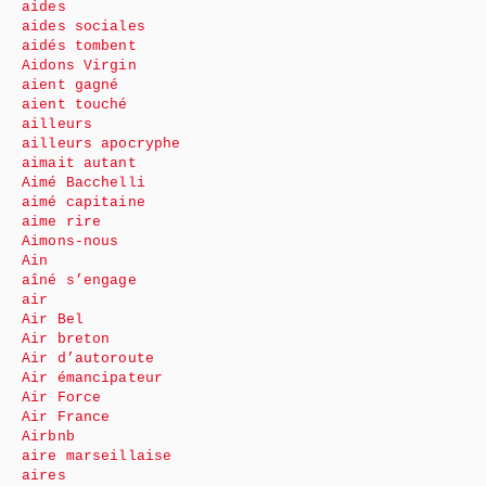
aides
aides sociales
aidés tombent
Aidons Virgin
aient gagné
aient touché
ailleurs
ailleurs apocryphe
aimait autant
Aimé Bacchelli
aimé capitaine
aime rire
Aimons-nous
Ain
aîné s’engage
air
Air Bel
Air breton
Air d’autoroute
Air émancipateur
Air Force
Air France
Airbnb
aire marseillaise
aires