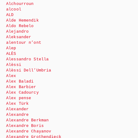
Alchourroun
alcool
ALD
Alde Hemendik
Aldo Rebelo
Alejandro
Aleksander
alentour n’ont
Alep
ALÈS
Alessandro Stella
Alèssi
Alèssi Dell’Umbria
Alex
Alex Baladi
Alex Barbier
Alex Cadourcy
Alex pense
Alex Türk
Alexander
Alexandre
Alexandre Berkman
Alexandre Boris
Alexandre Chayanov
Alexandre Grothendieck