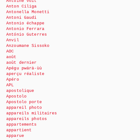
Antoine voit
Anton Ciliga
Antonella Monetti
Antoni Gaudi
Antonio échappe
Antonio Ferrara
António Guterres
Anvil
Anzoumane Sissoko
AOC
août
août dernier
Apégu pwärä-ùù
aperçu réaliste
Apéro
APL
apostolique
Apostolo
Apostolo porte
appareil photo
appareils militaires
appareils photos
appartements
appartient
apparue