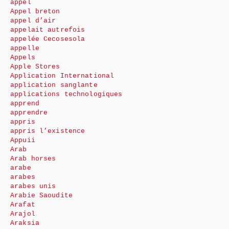
appel
Appel breton
appel d’air
appelait autrefois
appelée Cecosesola
appelle
Appels
Apple Stores
Application International
application sanglante
applications technologiques
apprend
apprendre
appris
appris l’existence
Appuii
Arab
Arab horses
arabe
arabes
arabes unis
Arabie Saoudite
Arafat
Arajol
Araksia