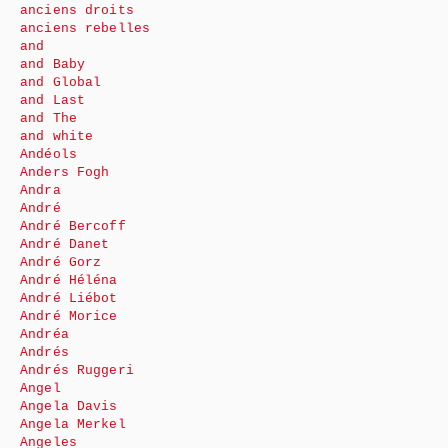
anciens droits
anciens rebelles
and
and Baby
and Global
and Last
and The
and white
Andéols
Anders Fogh
Andra
André
André Bercoff
André Danet
André Gorz
André Héléna
André Liébot
André Morice
Andréa
Andrés
Andrés Ruggeri
Angel
Angela Davis
Angela Merkel
Angeles