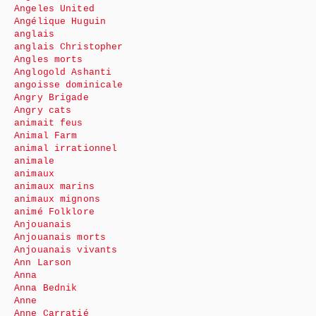
Angeles United
Angélique Huguin
anglais
anglais Christopher
Angles morts
Anglogold Ashanti
angoisse dominicale
Angry Brigade
Angry cats
animait feus
Animal Farm
animal irrationnel
animale
animaux
animaux marins
animaux mignons
animé Folklore
Anjouanais
Anjouanais morts
Anjouanais vivants
Ann Larson
Anna
Anna Bednik
Anne
Anne Carratié