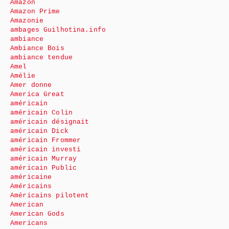
Amazon
Amazon Prime
Amazonie
ambages Guilhotina.info
ambiance
Ambiance Bois
ambiance tendue
Amel
Amélie
Amer donne
America Great
américain
américain Colin
américain désignait
américain Dick
américain Frommer
américain investi
américain Murray
américain Public
américaine
Américains
Américains pilotent
American
American Gods
Americans