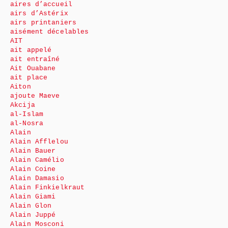
aires d’accueil
airs d’Astérix
airs printaniers
aisément décelables
AIT
ait appelé
ait entraîné
Ait Ouabane
ait place
Aiton
ajoute Maeve
Akcija
al-Islam
al-Nosra
Alain
Alain Afflelou
Alain Bauer
Alain Camélio
Alain Coine
Alain Damasio
Alain Finkielkraut
Alain Giami
Alain Glon
Alain Juppé
Alain Mosconi