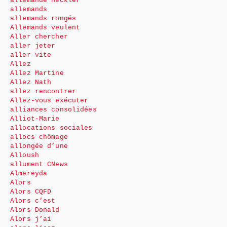
allemande Heckler
allemands
allemands rongés
Allemands veulent
Aller chercher
aller jeter
aller vite
Allez
Allez Martine
Allez Nath
allez rencontrer
Allez-vous exécuter
alliances consolidées
Alliot-Marie
allocations sociales
allocs chômage
allongée d’une
Alloush
allument CNews
Almereyda
Alors
Alors CQFD
Alors c’est
Alors Donald
Alors j’ai