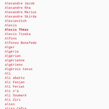
Alexandre Jacob
Alexandre Kha
Alexandre Marius
Alexandre Skirda
Alexievitch
Alexis
Alexis Théas
Alexis Tiouka
Alfons
Alfonso Bonafede
Alger
Algérie
Algérien
algérienne
algériens
Algérois tenus
Ali
Ali abattu
Ali Fenjan
Ali Ferzat
Ali n’a
Ali Soumaré
Ali Ziri
alias
alias Cafca