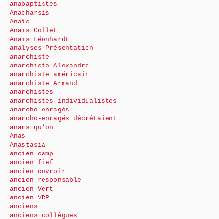
anabaptistes
Anacharsis
Anaïs
Anaïs Collet
Anaïs Léonhardt
analyses Présentation
anarchiste
anarchiste Alexandre
anarchiste américain
anarchiste Armand
anarchistes
anarchistes individualistes
anarcho-enragés
anarcho-enragés décrétaient
anars qu’on
Anas
Anastasia
ancien camp
ancien fief
ancien ouvroir
ancien responsable
ancien Vert
ancien VRP
anciens
anciens collègues