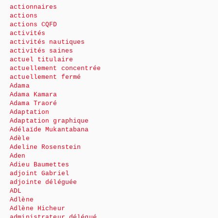
actionnaires
actions
actions CQFD
activités
activités nautiques
activités saines
actuel titulaire
actuellement concentrée
actuellement fermé
Adama
Adama Kamara
Adama Traoré
Adaptation
Adaptation graphique
Adélaïde Mukantabana
Adèle
Adeline Rosenstein
Aden
Adieu Baumettes
adjoint Gabriel
adjointe déléguée
ADL
Adlène
Adlène Hicheur
administrateur délégué