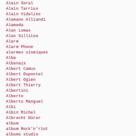
Alain Soral
Alain Tarrius
Alain Vidalies
Alamano Alliandi
Alameda
Alan Lomax
Alan Sillitoe
Alarm
Alarm Phone
alarmes sismiques
Alba
Albanais
Albert Camus
Albert Dupontel
Albert Ogien
Albert Thierry
Albertini
Alberto
Alberto Manguel
Albi
Albin Michel
Albrecht Dürer
album
album Rock’n’riot
albums studio