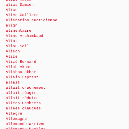
alias Damien
Alice
Alice Gaillard
aliénation quotidienne
align
alimentaire
Aline Archimbaud
Aliot
Aliou Sall
Alison
Alizé
Alizé Bernard
Allah Akbar
Allahou akbar
Allain Leprest
allait
allait cruchement
allait réagir
allait réduire
allées Gambetta
allées glauques
Allègre
Allemagne
allemande arrivée