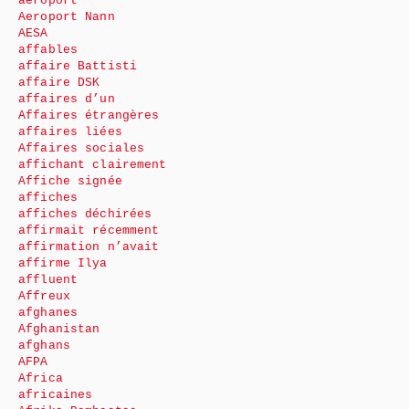
aéroport
Aeroport Nann
AESA
affables
affaire Battisti
affaire DSK
affaires d’un
Affaires étrangères
affaires liées
Affaires sociales
affichant clairement
Affiche signée
affiches
affiches déchirées
affirmait récemment
affirmation n’avait
affirme Ilya
affluent
Affreux
afghanes
Afghanistan
afghans
AFPA
Africa
africaines