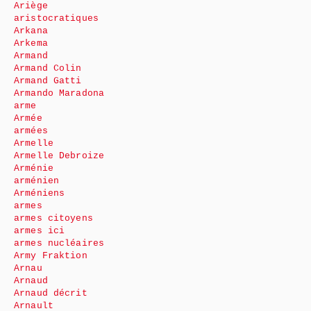
Ariège
aristocratiques
Arkana
Arkema
Armand
Armand Colin
Armand Gatti
Armando Maradona
arme
Armée
armées
Armelle
Armelle Debroize
Arménie
arménien
Arméniens
armes
armes citoyens
armes ici
armes nucléaires
Army Fraktion
Arnau
Arnaud
Arnaud décrit
Arnault