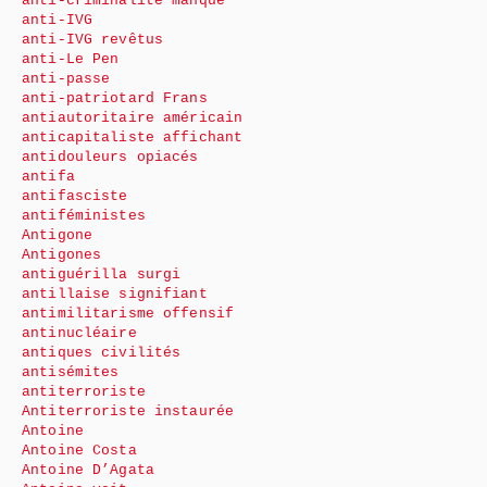
anti-criminalité manque
anti-IVG
anti-IVG revêtus
anti-Le Pen
anti-passe
anti-patriotard Frans
antiautoritaire américain
anticapitaliste affichant
antidouleurs opiacés
antifa
antifasciste
antiféministes
Antigone
Antigones
antiguérilla surgi
antillaise signifiant
antimilitarisme offensif
antinucléaire
antiques civilités
antisémites
antiterroriste
Antiterroriste instaurée
Antoine
Antoine Costa
Antoine D’Agata