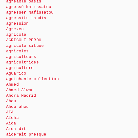
agréable oasis
agressé Nafissatou
agresser Nafissatou
agressifs tandis
agression
Agrexco
agricole
AGRICOLE PERDU
agricole située
agricoles
agriculteurs
agricultrices
agriculture
Aguarico
aguichante collection
Ahmed
Ahmed Alwan
Ahora Madrid
Ahou
Ahou ahou
AIA
Aïcha
Aida
Aida dit
aiderait presque