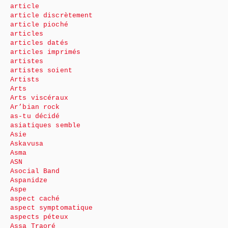
article
article discrètement
article pioché
articles
articles datés
articles imprimés
artistes
artistes soient
Artists
Arts
Arts viscéraux
Ar’bian rock
as-tu décidé
asiatiques semble
Asie
Askavusa
Asma
ASN
Asocial Band
Aspanidze
Aspe
aspect caché
aspect symptomatique
aspects péteux
Assa Traoré