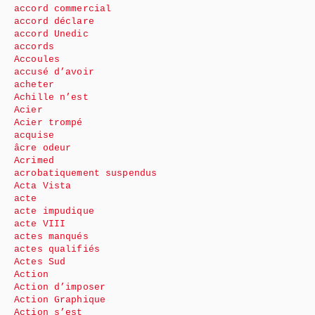
accord commercial
accord déclare
accord Unedic
accords
Accoules
accusé d’avoir
acheter
Achille n’est
Acier
Acier trompé
acquise
âcre odeur
Acrimed
acrobatiquement suspendus
Acta Vista
acte
acte impudique
acte VIII
actes manqués
actes qualifiés
Actes Sud
Action
Action d’imposer
Action Graphique
Action s’est