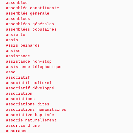
assemblée
assemblée constituante
assemblée générale
assemblées
assemblées générales
assemblées populaires
assiette
assis
Assis peinards
assise
assistance
assistance non-stop
assistance téléphonique
Asso
associatif
associatif culturel
associatif développé
association
associations
associations dites
associations humanitaires
associative baptisée
associe naturellement
assortie d’une
assurance