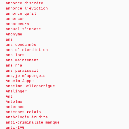
annonce discrète
annonce l’éviction
annonce qu’il
annoncer
annonceurs
annuel s’impose
Anonyme
ans
ans condamnée
ans d’interdiction
ans lors
ans maintenant
ans n’a
ans paraissait
ans,je m’aperçois
Anselm Jappe
Anselme Bellegarrigue
Anslinger
Ant
Antelme
antennes
antennes relais
anthologie érudite
anti-criminalité manque
anti-IVG