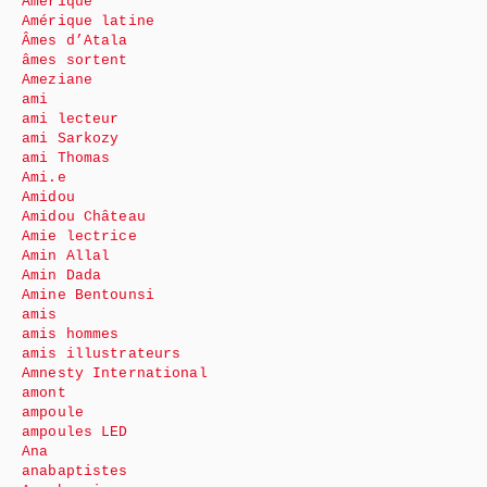
Amérique
Amérique latine
Âmes d’Atala
âmes sortent
Ameziane
ami
ami lecteur
ami Sarkozy
ami Thomas
Ami.e
Amidou
Amidou Château
Amie lectrice
Amin Allal
Amin Dada
Amine Bentounsi
amis
amis hommes
amis illustrateurs
Amnesty International
amont
ampoule
ampoules LED
Ana
anabaptistes