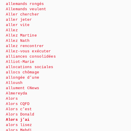
allemands rongés
Allemands veulent
Aller chercher
aller jeter
aller vite
Allez
Allez Martine
Allez Nath
allez rencontrer
Allez-vous exécuter
alliances consolidées
Alliot-Marie
allocations sociales
allocs chômage
allongée d’une
Alloush
allument CNews
Almereyda
Alors
Alors CQFD
Alors c’est
Alors Donald
Alors j’ai
alors lisez
alors Mehdi