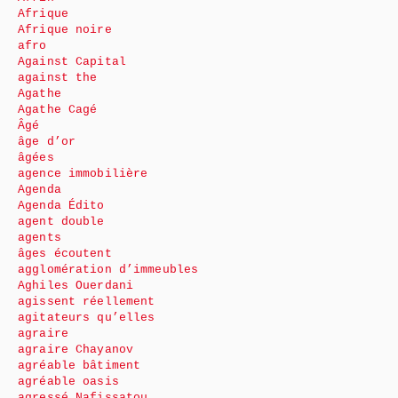
Afrique
Afrique noire
afro
Against Capital
against the
Agathe
Agathe Cagé
Âgé
âge d’or
âgées
agence immobilière
Agenda
Agenda Édito
agent double
agents
âges écoutent
agglomération d’immeubles
Aghiles Ouerdani
agissent réellement
agitateurs qu’elles
agraire
agraire Chayanov
agréable bâtiment
agréable oasis
agressé Nafissatou