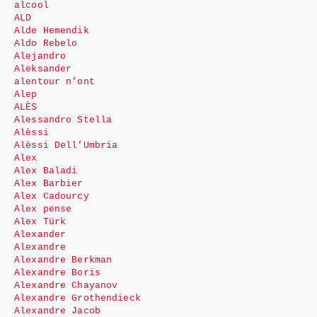
alcool
ALD
Alde Hemendik
Aldo Rebelo
Alejandro
Aleksander
alentour n’ont
Alep
ALÈS
Alessandro Stella
Alèssi
Alèssi Dell’Umbria
Alex
Alex Baladi
Alex Barbier
Alex Cadourcy
Alex pense
Alex Türk
Alexander
Alexandre
Alexandre Berkman
Alexandre Boris
Alexandre Chayanov
Alexandre Grothendieck
Alexandre Jacob