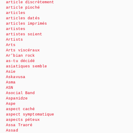
article discrètement
article pioché
articles
articles datés
articles imprimés
artistes
artistes soient
Artists
Arts
Arts viscéraux
Ar’bian rock
as-tu décidé
asiatiques semble
Asie
Askavusa
Asma
ASN
Asocial Band
Aspanidze
Aspe
aspect caché
aspect symptomatique
aspects péteux
Assa Traoré
Assad