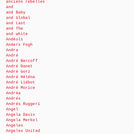
anciens rebelles
and
and Baby
and Global
and Last
and The
and white
Andéols
Anders Fogh
Andra
André
André Bercoff
André Danet
André Gorz
André Héléna
André Liébot
André Morice
Andréa
Andrés
Andrés Ruggeri
Angel
Angela Davis
Angela Merkel
Angeles
Angeles United