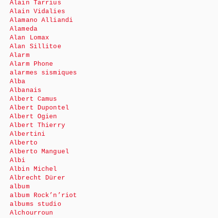
Alain Tarrius
Alain Vidalies
Alamano Alliandi
Alameda
Alan Lomax
Alan Sillitoe
Alarm
Alarm Phone
alarmes sismiques
Alba
Albanais
Albert Camus
Albert Dupontel
Albert Ogien
Albert Thierry
Albertini
Alberto
Alberto Manguel
Albi
Albin Michel
Albrecht Dürer
album
album Rock’n’riot
albums studio
Alchourroun