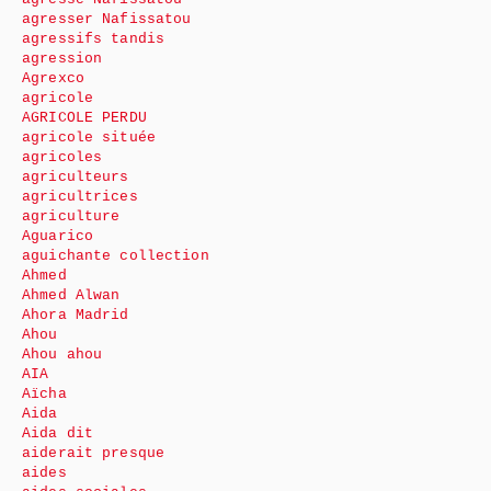
agresser Nafissatou
agressifs tandis
agression
Agrexco
agricole
AGRICOLE PERDU
agricole située
agricoles
agriculteurs
agricultrices
agriculture
Aguarico
aguichante collection
Ahmed
Ahmed Alwan
Ahora Madrid
Ahou
Ahou ahou
AIA
Aïcha
Aida
Aida dit
aiderait presque
aides