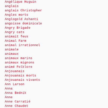
Angélique Huguin
anglais
anglais Christopher
Angles morts
Anglogold Ashanti
angoisse dominicale
Angry Brigade
Angry cats
animait feus
Animal Farm
animal irrationnel
animale
animaux
animaux marins
animaux mignons
animé Folklore
Anjouanais
Anjouanais morts
Anjouanais vivants
Ann Larson
Anna
Anna Bednik
Anne
Anne Carratié
Anne Chaudet