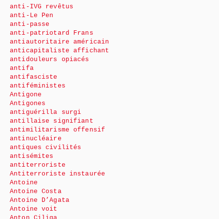
anti-IVG revêtus
anti-Le Pen
anti-passe
anti-patriotard Frans
antiautoritaire américain
anticapitaliste affichant
antidouleurs opiacés
antifa
antifasciste
antiféministes
Antigone
Antigones
antiguérilla surgi
antillaise signifiant
antimilitarisme offensif
antinucléaire
antiques civilités
antisémites
antiterroriste
Antiterroriste instaurée
Antoine
Antoine Costa
Antoine D’Agata
Antoine voit
Anton Ciliga