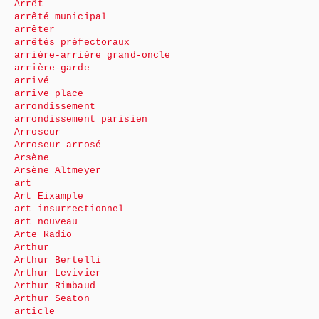
Arrêt
arrêté municipal
arrêter
arrêtés préfectoraux
arrière-arrière grand-oncle
arrière-garde
arrivé
arrive place
arrondissement
arrondissement parisien
Arroseur
Arroseur arrosé
Arsène
Arsène Altmeyer
art
Art Eixample
art insurrectionnel
art nouveau
Arte Radio
Arthur
Arthur Bertelli
Arthur Levivier
Arthur Rimbaud
Arthur Seaton
article