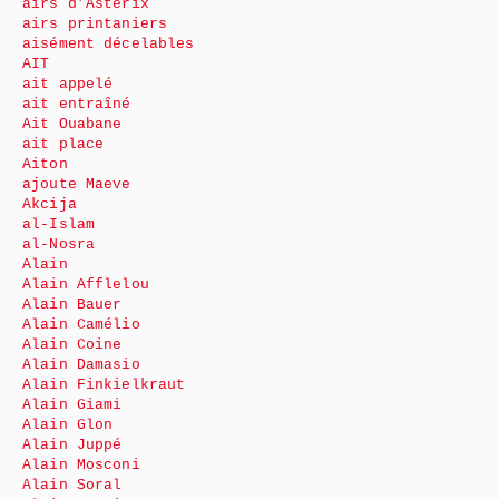
airs d’Astérix
airs printaniers
aisément décelables
AIT
ait appelé
ait entraîné
Ait Ouabane
ait place
Aiton
ajoute Maeve
Akcija
al-Islam
al-Nosra
Alain
Alain Afflelou
Alain Bauer
Alain Camélio
Alain Coine
Alain Damasio
Alain Finkielkraut
Alain Giami
Alain Glon
Alain Juppé
Alain Mosconi
Alain Soral