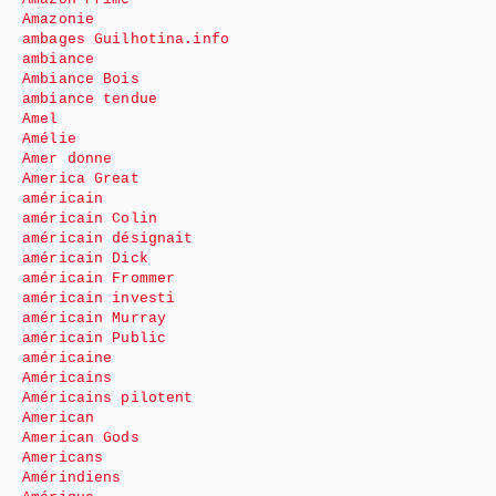
Amazonie
ambages Guilhotina.info
ambiance
Ambiance Bois
ambiance tendue
Amel
Amélie
Amer donne
America Great
américain
américain Colin
américain désignait
américain Dick
américain Frommer
américain investi
américain Murray
américain Public
américaine
Américains
Américains pilotent
American
American Gods
Americans
Amérindiens