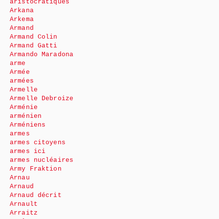
aristocratiques
Arkana
Arkema
Armand
Armand Colin
Armand Gatti
Armando Maradona
arme
Armée
armées
Armelle
Armelle Debroize
Arménie
arménien
Arméniens
armes
armes citoyens
armes ici
armes nucléaires
Army Fraktion
Arnau
Arnaud
Arnaud décrit
Arnault
Arraitz