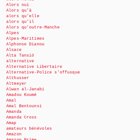
Alors oui
Alors qu’à
alors qu’elle
alors qu’il
Alors qu’outre-Manche
Alpes
Alpes-Maritimes
Alphonse Dianou
Alsace
Alta Tansió
alternative
Alternative Libertaire
Alternative-Police s’offusque
Althusser
Altmeyer
Alwan al-Janabi
Amadou Koumé
Amal
Amal Bentounsi
Amanda
Amanda Cross
Amap
amateurs bénévoles
Amazon
Amazon Prime