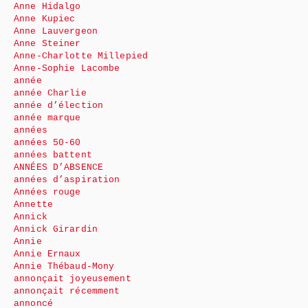
Anne Hidalgo
Anne Kupiec
Anne Lauvergeon
Anne Steiner
Anne-Charlotte Millepied
Anne-Sophie Lacombe
année
année Charlie
année d’élection
année marque
années
années 50-60
années battent
ANNÉES D’ABSENCE
années d’aspiration
Années rouge
Annette
Annick
Annick Girardin
Annie
Annie Ernaux
Annie Thébaud-Mony
annonçait joyeusement
annonçait récemment
annoncé