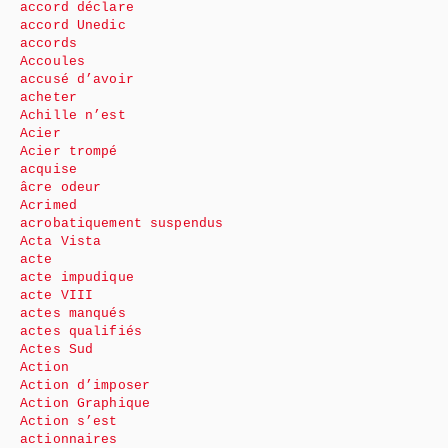
accord déclare
accord Unedic
accords
Accoules
accusé d’avoir
acheter
Achille n’est
Acier
Acier trompé
acquise
âcre odeur
Acrimed
acrobatiquement suspendus
Acta Vista
acte
acte impudique
acte VIII
actes manqués
actes qualifiés
Actes Sud
Action
Action d’imposer
Action Graphique
Action s’est
actionnaires