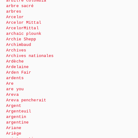
arbitre Colombia
arbre sacré
arbres
Arcelor
Arcelor Mittal
ArcelorMittal
archaïc plounk
Archie Shepp
Archimbaud
Archives
Archives nationales
Ardèche
Ardelaine
Arden Fair
ardents
Are
are you
Areva
Areva pencherait
Argent
Argenteuil
argentin
argentine
Ariane
Ariège