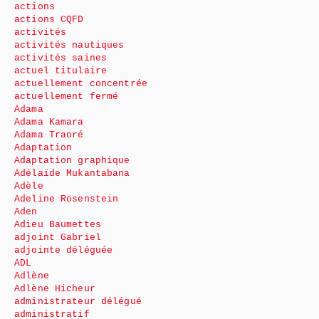
actions
actions CQFD
activités
activités nautiques
activités saines
actuel titulaire
actuellement concentrée
actuellement fermé
Adama
Adama Kamara
Adama Traoré
Adaptation
Adaptation graphique
Adélaïde Mukantabana
Adèle
Adeline Rosenstein
Aden
Adieu Baumettes
adjoint Gabriel
adjointe déléguée
ADL
Adlène
Adlène Hicheur
administrateur délégué
administratif