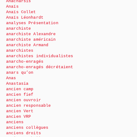
Anacharsis
Anaïs
Anaïs Collet
Anaïs Léonhardt
analyses Présentation
anarchiste
anarchiste Alexandre
anarchiste américain
anarchiste Armand
anarchistes
anarchistes individualistes
anarcho-enragés
anarcho-enragés décrétaient
anars qu’on
Anas
Anastasia
ancien camp
ancien fief
ancien ouvroir
ancien responsable
ancien Vert
ancien VRP
anciens
anciens collègues
anciens droits