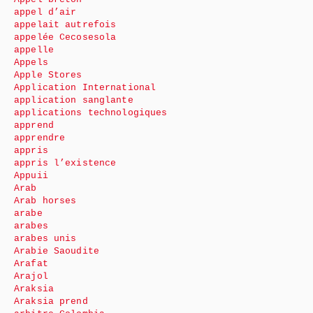
appel d’air
appelait autrefois
appelée Cecosesola
appelle
Appels
Apple Stores
Application International
application sanglante
applications technologiques
apprend
apprendre
appris
appris l’existence
Appuii
Arab
Arab horses
arabe
arabes
arabes unis
Arabie Saoudite
Arafat
Arajol
Araksia
Araksia prend