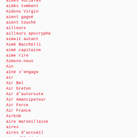
aides sociales
aidés tombent
Aidons Virgin
aient gagné
aient touché
ailleurs
ailleurs apocryphe
aimait autant
Aimé Bacchelli
aimé capitaine
aime rire
Aimons-nous
Ain
aîné s’engage
air
Air Bel
Air breton
Air d’autoroute
Air émancipateur
Air Force
Air France
Airbnb
aire marseillaise
aires
aires d’accueil