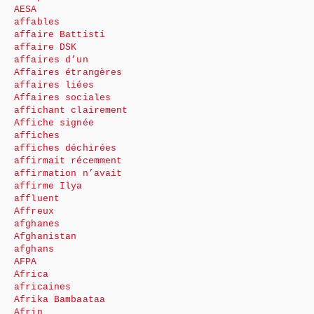
AESA
affables
affaire Battisti
affaire DSK
affaires d’un
Affaires étrangères
affaires liées
Affaires sociales
affichant clairement
Affiche signée
affiches
affiches déchirées
affirmait récemment
affirmation n’avait
affirme Ilya
affluent
Affreux
afghanes
Afghanistan
afghans
AFPA
Africa
africaines
Afrika Bambaataa
Afrin