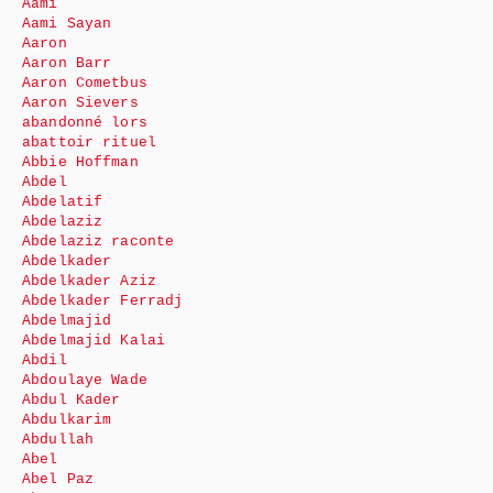
Aami
Aami Sayan
Aaron
Aaron Barr
Aaron Cometbus
Aaron Sievers
abandonné lors
abattoir rituel
Abbie Hoffman
Abdel
Abdelatif
Abdelaziz
Abdelaziz raconte
Abdelkader
Abdelkader Aziz
Abdelkader Ferradj
Abdelmajid
Abdelmajid Kalai
Abdil
Abdoulaye Wade
Abdul Kader
Abdulkarim
Abdullah
Abel
Abel Paz