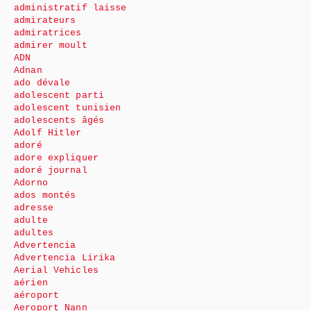
administratif laisse
admirateurs
admiratrices
admirer moult
ADN
Adnan
ado dévale
adolescent parti
adolescent tunisien
adolescents âgés
Adolf Hitler
adoré
adore expliquer
adoré journal
Adorno
ados montés
adresse
adulte
adultes
Advertencia
Advertencia Lirika
Aerial Vehicles
aérien
aéroport
Aeroport Nann