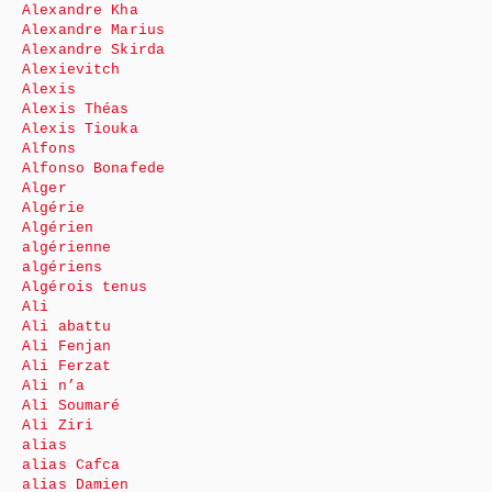
Alexandre Kha
Alexandre Marius
Alexandre Skirda
Alexievitch
Alexis
Alexis Théas
Alexis Tiouka
Alfons
Alfonso Bonafede
Alger
Algérie
Algérien
algérienne
algériens
Algérois tenus
Ali
Ali abattu
Ali Fenjan
Ali Ferzat
Ali n’a
Ali Soumaré
Ali Ziri
alias
alias Cafca
alias Damien