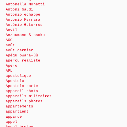
Antonella Monetti
Antoni Gaudi
Antonio échappe
Antonio Ferrara
António Guterres
Anvil
Anzoumane Sissoko
AOC
août
août dernier
Apégu pwärä-ùù
aperçu réaliste
Apéro
APL
apostolique
Apostolo
Apostolo porte
appareil photo
appareils militaires
appareils photos
appartements
appartient
apparue
appel
Appel breton