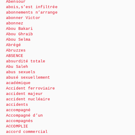
Abensour
abois,s’est infiltrée
abonnements n’arrange
abonner Victor
abonnez
Abou Bakari
Abou Ghraib
Abou Selma
Abrégé
Abruzzes
ABSENCE
absurdité totale
Abu Saleh
abus sexuels
abusé sexuellement
académique
Accident ferroviaire
accident majeur
accident nucléaire
accidents
accompagné
Accompagné d’un
accompagnés
ACCOMPLIE
accord commercial