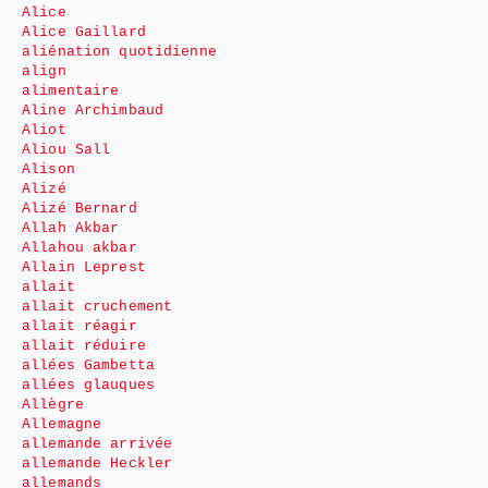
Alice
Alice Gaillard
aliénation quotidienne
align
alimentaire
Aline Archimbaud
Aliot
Aliou Sall
Alison
Alizé
Alizé Bernard
Allah Akbar
Allahou akbar
Allain Leprest
allait
allait cruchement
allait réagir
allait réduire
allées Gambetta
allées glauques
Allègre
Allemagne
allemande arrivée
allemande Heckler
allemands