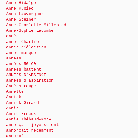
Anne Hidalgo
Anne Kupiec
Anne Lauvergeon
Anne Steiner
Anne-Charlotte Millepied
Anne-Sophie Lacombe
année
année Charlie
année d’élection
année marque
années
années 50-60
années battent
ANNÉES D’ABSENCE
années d’aspiration
Années rouge
Annette
Annick
Annick Girardin
Annie
Annie Ernaux
Annie Thébaud-Mony
annonçait joyeusement
annonçait récemment
annoncé