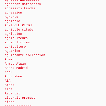
agresser Nafissatou
agressifs tandis
agression
Agrexco
agricole
AGRICOLE PERDU
agricole située
agricoles
agriculteurs
agricultrices
agriculture
Aguarico
aguichante collection
Ahmed
Ahmed Alwan
Ahora Madrid
Ahou
Ahou ahou
AIA
Aïcha
Aida
Aida dit
aiderait presque
aides