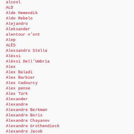
alcool
ALD
Alde Hemendik
Aldo Rebelo
Alejandro
Aleksander
alentour n’ont
Alep
ALÈS
Alessandro Stella
Alèssi
Alèssi Dell’Umbria
Alex
Alex Baladi
Alex Barbier
Alex Cadourcy
Alex pense
Alex Türk
Alexander
Alexandre
Alexandre Berkman
Alexandre Boris
Alexandre Chayanov
Alexandre Grothendieck
Alexandre Jacob