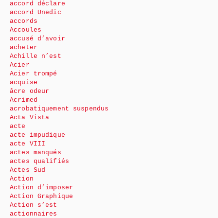
accord déclare
accord Unedic
accords
Accoules
accusé d’avoir
acheter
Achille n’est
Acier
Acier trompé
acquise
âcre odeur
Acrimed
acrobatiquement suspendus
Acta Vista
acte
acte impudique
acte VIII
actes manqués
actes qualifiés
Actes Sud
Action
Action d’imposer
Action Graphique
Action s’est
actionnaires