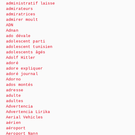
administratif laisse
admirateurs
admiratrices
admirer moult
ADN
Adnan
ado dévale
adolescent parti
adolescent tunisien
adolescents âgés
Adolf Hitler
adoré
adore expliquer
adoré journal
Adorno
ados montés
adresse
adulte
adultes
Advertencia
Advertencia Lirika
Aerial Vehicles
aérien
aéroport
Aeroport Nann