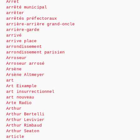
Arrêt
arrêté municipal
arrêter
arrêtés préfectoraux
arrière-arrière grand-oncle
arrière-garde
arrivé
arrive place
arrondissement
arrondissement parisien
Arroseur
Arroseur arrosé
Arsène
Arsène Altmeyer
art
Art Eixample
art insurrectionnel
art nouveau
Arte Radio
Arthur
Arthur Bertelli
Arthur Levivier
Arthur Rimbaud
Arthur Seaton
article