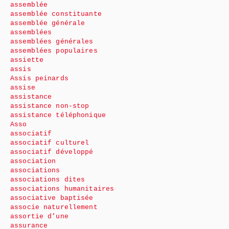
assemblée
assemblée constituante
assemblée générale
assemblées
assemblées générales
assemblées populaires
assiette
assis
Assis peinards
assise
assistance
assistance non-stop
assistance téléphonique
Asso
associatif
associatif culturel
associatif développé
association
associations
associations dites
associations humanitaires
associative baptisée
associe naturellement
assortie d’une
assurance