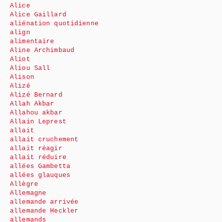
Alice
Alice Gaillard
aliénation quotidienne
align
alimentaire
Aline Archimbaud
Aliot
Aliou Sall
Alison
Alizé
Alizé Bernard
Allah Akbar
Allahou akbar
Allain Leprest
allait
allait cruchement
allait réagir
allait réduire
allées Gambetta
allées glauques
Allègre
Allemagne
allemande arrivée
allemande Heckler
allemands