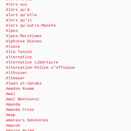
Alors oui
Alors qu’à
alors qu’elle
alors qu’il
Alors qu’outre-Manche
Alpes
Alpes-Maritimes
Alphonse Dianou
Alsace
Alta Tansió
alternative
Alternative Libertaire
Alternative-Police s’offusque
Althusser
Altmeyer
Alwan al-Janabi
Amadou Koumé
Amal
Amal Bentounsi
Amanda
Amanda Cross
Amap
amateurs bénévoles
Amazon
Amazon Prime