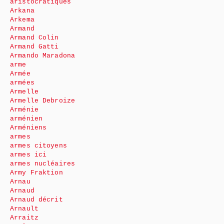
aristocratiques
Arkana
Arkema
Armand
Armand Colin
Armand Gatti
Armando Maradona
arme
Armée
armées
Armelle
Armelle Debroize
Arménie
arménien
Arméniens
armes
armes citoyens
armes ici
armes nucléaires
Army Fraktion
Arnau
Arnaud
Arnaud décrit
Arnault
Arraitz