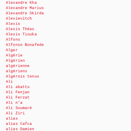
Alexandre Kha
Alexandre Marius
Alexandre Skirda
Alexievitch
Alexis
Alexis Théas
Alexis Tiouka
Alfons
Alfonso Bonafede
Alger
Algérie
Algérien
algérienne
algériens
Algérois tenus
Ali
Ali abattu
Ali Fenjan
Ali Ferzat
Ali n’a
Ali Soumaré
Ali Ziri
alias
alias Cafca
alias Damien