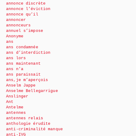
annonce discrète
annonce l’éviction
annonce qu’il
annoncer
annonceurs
annuel s’impose
Anonyme
ans
ans condamnée
ans d’interdiction
ans lors
ans maintenant
ans n’a
ans paraissait
ans,je m’aperçois
Anselm Jappe
Anselme Bellegarrigue
Anslinger
Ant
Antelme
antennes
antennes relais
anthologie érudite
anti-criminalité manque
anti-IVG