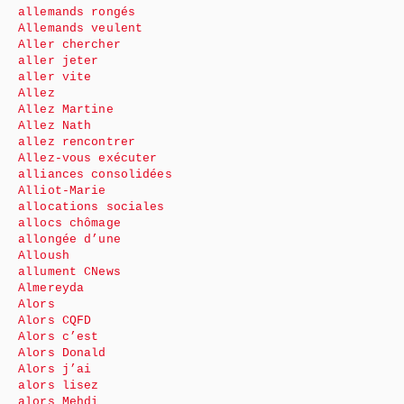
allemands rongés
Allemands veulent
Aller chercher
aller jeter
aller vite
Allez
Allez Martine
Allez Nath
allez rencontrer
Allez-vous exécuter
alliances consolidées
Alliot-Marie
allocations sociales
allocs chômage
allongée d’une
Alloush
allument CNews
Almereyda
Alors
Alors CQFD
Alors c’est
Alors Donald
Alors j’ai
alors lisez
alors Mehdi