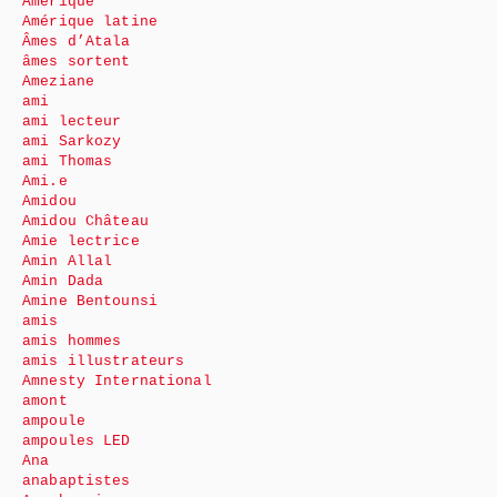
Amérique
Amérique latine
Âmes d’Atala
âmes sortent
Ameziane
ami
ami lecteur
ami Sarkozy
ami Thomas
Ami.e
Amidou
Amidou Château
Amie lectrice
Amin Allal
Amin Dada
Amine Bentounsi
amis
amis hommes
amis illustrateurs
Amnesty International
amont
ampoule
ampoules LED
Ana
anabaptistes