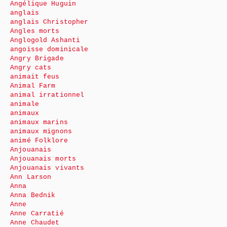
Angélique Huguin
anglais
anglais Christopher
Angles morts
Anglogold Ashanti
angoisse dominicale
Angry Brigade
Angry cats
animait feus
Animal Farm
animal irrationnel
animale
animaux
animaux marins
animaux mignons
animé Folklore
Anjouanais
Anjouanais morts
Anjouanais vivants
Ann Larson
Anna
Anna Bednik
Anne
Anne Carratié
Anne Chaudet