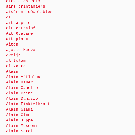
airs d’Astérix
airs printaniers
aisément décelables
AIT
ait appelé
ait entraîné
Ait Ouabane
ait place
Aiton
ajoute Maeve
Akcija
al-Islam
al-Nosra
Alain
Alain Afflelou
Alain Bauer
Alain Camélio
Alain Coine
Alain Damasio
Alain Finkielkraut
Alain Giami
Alain Glon
Alain Juppé
Alain Mosconi
Alain Soral