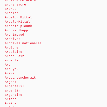
arbitre Colombia
arbre sacré
arbres
Arcelor
Arcelor Mittal
ArcelorMittal
archaïc plounk
Archie Shepp
Archimbaud
Archives
Archives nationales
Ardèche
Ardelaine
Arden Fair
ardents
Are
are you
Areva
Areva pencherait
Argent
Argenteuil
argentin
argentine
Ariane
Ariège