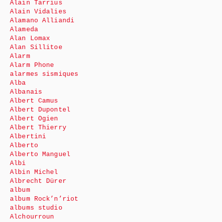
Alain Tarrius
Alain Vidalies
Alamano Alliandi
Alameda
Alan Lomax
Alan Sillitoe
Alarm
Alarm Phone
alarmes sismiques
Alba
Albanais
Albert Camus
Albert Dupontel
Albert Ogien
Albert Thierry
Albertini
Alberto
Alberto Manguel
Albi
Albin Michel
Albrecht Dürer
album
album Rock’n’riot
albums studio
Alchourroun