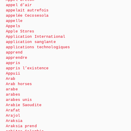
appel d’air
appelait autrefois
appelée Cecosesola
appelle
Appels
Apple Stores
Application International
application sanglante
applications technologiques
apprend
apprendre
appris
appris l’existence
Appuii
Arab
Arab horses
arabe
arabes
arabes unis
Arabie Saoudite
Arafat
Arajol
Araksia
Araksia prend