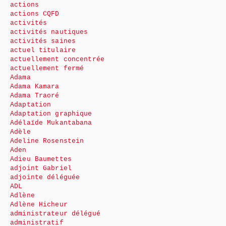
actions
actions CQFD
activités
activités nautiques
activités saines
actuel titulaire
actuellement concentrée
actuellement fermé
Adama
Adama Kamara
Adama Traoré
Adaptation
Adaptation graphique
Adélaïde Mukantabana
Adèle
Adeline Rosenstein
Aden
Adieu Baumettes
adjoint Gabriel
adjointe déléguée
ADL
Adlène
Adlène Hicheur
administrateur délégué
administratif