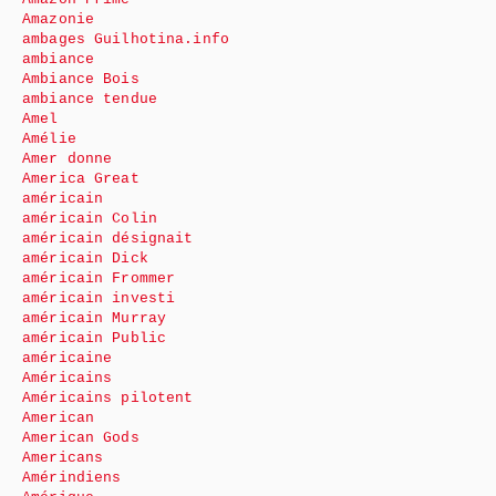
Amazonie
ambages Guilhotina.info
ambiance
Ambiance Bois
ambiance tendue
Amel
Amélie
Amer donne
America Great
américain
américain Colin
américain désignait
américain Dick
américain Frommer
américain investi
américain Murray
américain Public
américaine
Américains
Américains pilotent
American
American Gods
Americans
Amérindiens