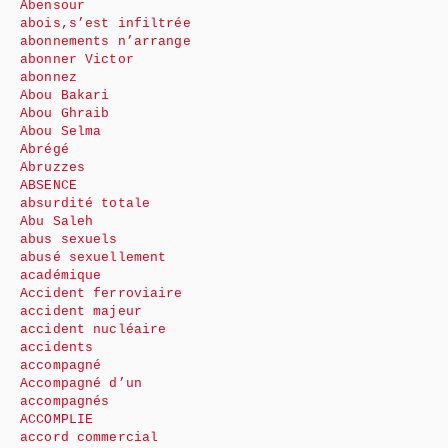
Abensour
abois,s’est infiltrée
abonnements n’arrange
abonner Victor
abonnez
Abou Bakari
Abou Ghraib
Abou Selma
Abrégé
Abruzzes
ABSENCE
absurdité totale
Abu Saleh
abus sexuels
abusé sexuellement
académique
Accident ferroviaire
accident majeur
accident nucléaire
accidents
accompagné
Accompagné d’un
accompagnés
ACCOMPLIE
accord commercial