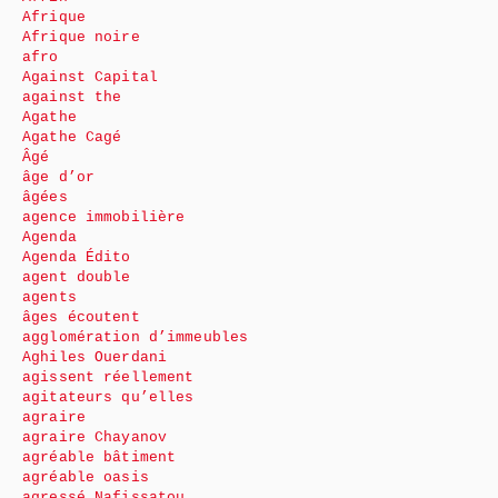
Afrique
Afrique noire
afro
Against Capital
against the
Agathe
Agathe Cagé
Âgé
âge d’or
âgées
agence immobilière
Agenda
Agenda Édito
agent double
agents
âges écoutent
agglomération d’immeubles
Aghiles Ouerdani
agissent réellement
agitateurs qu’elles
agraire
agraire Chayanov
agréable bâtiment
agréable oasis
agressé Nafissatou