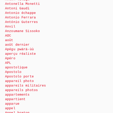
Antonella Monetti
Antoni Gaudi
Antonio échappe
Antonio Ferrara
António Guterres
Anvil
Anzoumane Sissoko
AOC
août
août dernier
Apégu pwärä-ùù
aperçu réaliste
Apéro
APL
apostolique
Apostolo
Apostolo porte
appareil photo
appareils militaires
appareils photos
appartements
appartient
apparue
appel
Appel breton