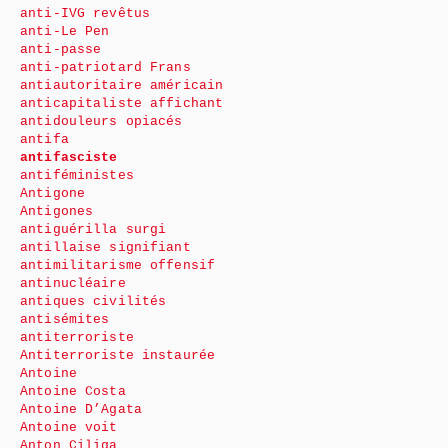
anti-IVG revêtus
anti-Le Pen
anti-passe
anti-patriotard Frans
antiautoritaire américain
anticapitaliste affichant
antidouleurs opiacés
antifa
antifasciste
antiféministes
Antigone
Antigones
antiguérilla surgi
antillaise signifiant
antimilitarisme offensif
antinucléaire
antiques civilités
antisémites
antiterroriste
Antiterroriste instaurée
Antoine
Antoine Costa
Antoine D’Agata
Antoine voit
Anton Ciliga