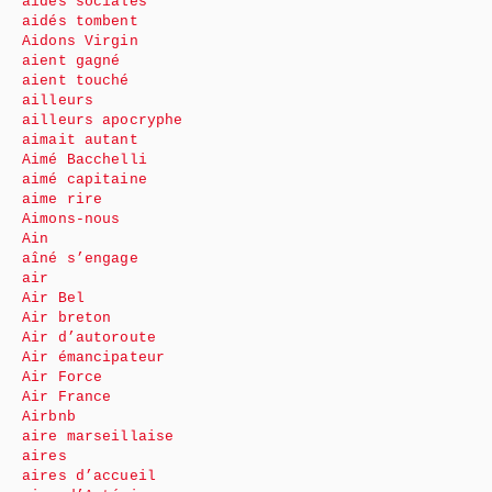
aides sociales
aidés tombent
Aidons Virgin
aient gagné
aient touché
ailleurs
ailleurs apocryphe
aimait autant
Aimé Bacchelli
aimé capitaine
aime rire
Aimons-nous
Ain
aîné s’engage
air
Air Bel
Air breton
Air d’autoroute
Air émancipateur
Air Force
Air France
Airbnb
aire marseillaise
aires
aires d’accueil