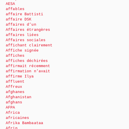
AESA
affables
affaire Battisti
affaire DSK
affaires d’un
Affaires étrangères
affaires liées
Affaires sociales
affichant clairement
Affiche signée
affiches
affiches déchirées
affirmait récemment
affirmation n’avait
affirme Ilya
affluent
Affreux
afghanes
Afghanistan
afghans
AFPA
Africa
africaines
Afrika Bambaataa
Afrin