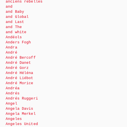
anciens rebelles
and
and Baby
and Global
and Last
and The
and white
Andéols
Anders Fogh
Andra
André
André Bercoff
André Danet
André Gorz
André Héléna
André Liébot
André Morice
Andréa
Andrés
Andrés Ruggeri
Angel
Angela Davis
Angela Merkel
Angeles
Angeles United