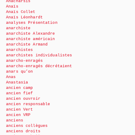
Anacharsis
Anaïs
Anaïs Collet
Anaïs Léonhardt
analyses Présentation
anarchiste
anarchiste Alexandre
anarchiste américain
anarchiste Armand
anarchistes
anarchistes individualistes
anarcho-enragés
anarcho-enragés décrétaient
anars qu’on
Anas
Anastasia
ancien camp
ancien fief
ancien ouvroir
ancien responsable
ancien Vert
ancien VRP
anciens
anciens collègues
anciens droits