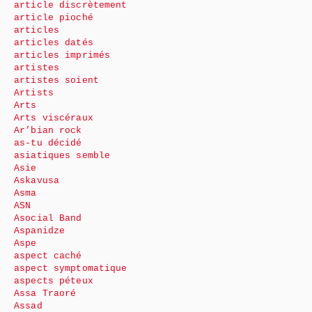
article discrètement
article pioché
articles
articles datés
articles imprimés
artistes
artistes soient
Artists
Arts
Arts viscéraux
Ar’bian rock
as-tu décidé
asiatiques semble
Asie
Askavusa
Asma
ASN
Asocial Band
Aspanidze
Aspe
aspect caché
aspect symptomatique
aspects péteux
Assa Traoré
Assad