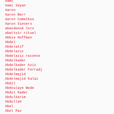
Aami
Aami Sayan
Aaron
Aaron Barr
Aaron Cometbus
Aaron Sievers
abandonné lors
abattoir rituel
Abbie Hoffman
Abdel
Abdelatif
Abdelaziz
Abdelaziz raconte
Abdelkader
Abdelkader Aziz
Abdelkader Ferradj
Abdelmajid
Abdelmajid Kalai
Abdil
Abdoulaye Wade
Abdul Kader
Abdulkarim
Abdullah
Abel
Abel Paz