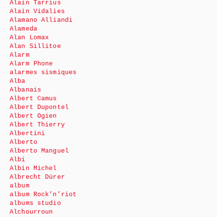
Alain Tarrius
Alain Vidalies
Alamano Alliandi
Alameda
Alan Lomax
Alan Sillitoe
Alarm
Alarm Phone
alarmes sismiques
Alba
Albanais
Albert Camus
Albert Dupontel
Albert Ogien
Albert Thierry
Albertini
Alberto
Alberto Manguel
Albi
Albin Michel
Albrecht Dürer
album
album Rock’n’riot
albums studio
Alchourroun