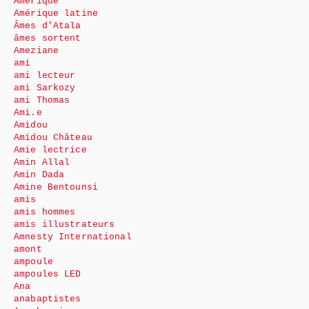
Amérique
Amérique latine
Âmes d’Atala
âmes sortent
Ameziane
ami
ami lecteur
ami Sarkozy
ami Thomas
Ami.e
Amidou
Amidou Château
Amie lectrice
Amin Allal
Amin Dada
Amine Bentounsi
amis
amis hommes
amis illustrateurs
Amnesty International
amont
ampoule
ampoules LED
Ana
anabaptistes