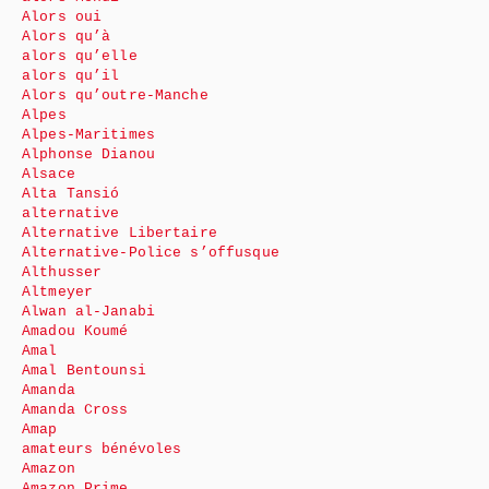
Alors oui
Alors qu’à
alors qu’elle
alors qu’il
Alors qu’outre-Manche
Alpes
Alpes-Maritimes
Alphonse Dianou
Alsace
Alta Tansió
alternative
Alternative Libertaire
Alternative-Police s’offusque
Althusser
Altmeyer
Alwan al-Janabi
Amadou Koumé
Amal
Amal Bentounsi
Amanda
Amanda Cross
Amap
amateurs bénévoles
Amazon
Amazon Prime