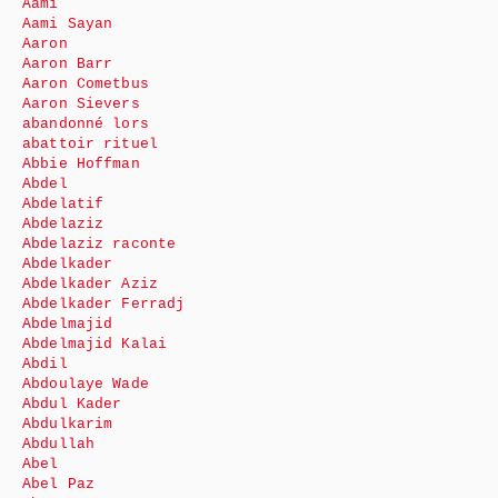
Aami
Aami Sayan
Aaron
Aaron Barr
Aaron Cometbus
Aaron Sievers
abandonné lors
abattoir rituel
Abbie Hoffman
Abdel
Abdelatif
Abdelaziz
Abdelaziz raconte
Abdelkader
Abdelkader Aziz
Abdelkader Ferradj
Abdelmajid
Abdelmajid Kalai
Abdil
Abdoulaye Wade
Abdul Kader
Abdulkarim
Abdullah
Abel
Abel Paz