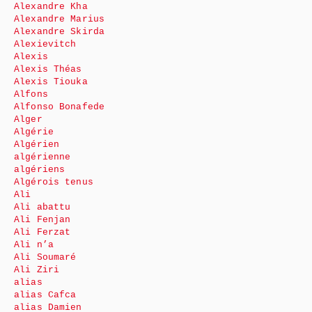
Alexandre Kha
Alexandre Marius
Alexandre Skirda
Alexievitch
Alexis
Alexis Théas
Alexis Tiouka
Alfons
Alfonso Bonafede
Alger
Algérie
Algérien
algérienne
algériens
Algérois tenus
Ali
Ali abattu
Ali Fenjan
Ali Ferzat
Ali n’a
Ali Soumaré
Ali Ziri
alias
alias Cafca
alias Damien