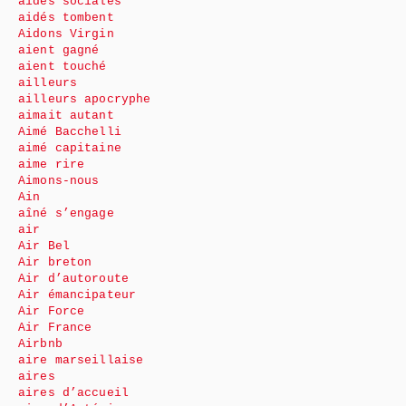
aides sociales
aidés tombent
Aidons Virgin
aient gagné
aient touché
ailleurs
ailleurs apocryphe
aimait autant
Aimé Bacchelli
aimé capitaine
aime rire
Aimons-nous
Ain
aîné s’engage
air
Air Bel
Air breton
Air d’autoroute
Air émancipateur
Air Force
Air France
Airbnb
aire marseillaise
aires
aires d’accueil