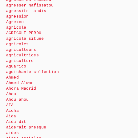
agresser Nafissatou
agressifs tandis
agression
Agrexco
agricole
AGRICOLE PERDU
agricole située
agricoles
agriculteurs
agricultrices
agriculture
Aguarico
aguichante collection
Ahmed
Ahmed Alwan
Ahora Madrid
Ahou
Ahou ahou
AIA
Aïcha
Aida
Aida dit
aiderait presque
aides