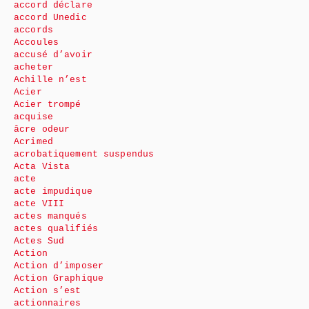
accord déclare
accord Unedic
accords
Accoules
accusé d’avoir
acheter
Achille n’est
Acier
Acier trompé
acquise
âcre odeur
Acrimed
acrobatiquement suspendus
Acta Vista
acte
acte impudique
acte VIII
actes manqués
actes qualifiés
Actes Sud
Action
Action d’imposer
Action Graphique
Action s’est
actionnaires