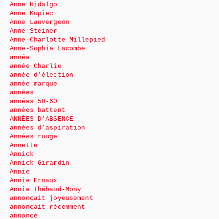
Anne Hidalgo
Anne Kupiec
Anne Lauvergeon
Anne Steiner
Anne-Charlotte Millepied
Anne-Sophie Lacombe
année
année Charlie
année d’élection
année marque
années
années 50-60
années battent
ANNÉES D’ABSENCE
années d’aspiration
Années rouge
Annette
Annick
Annick Girardin
Annie
Annie Ernaux
Annie Thébaud-Mony
annonçait joyeusement
annonçait récemment
annoncé