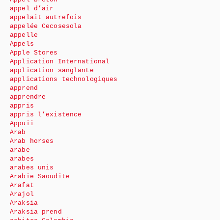
appel d’air
appelait autrefois
appelée Cecosesola
appelle
Appels
Apple Stores
Application International
application sanglante
applications technologiques
apprend
apprendre
appris
appris l’existence
Appuii
Arab
Arab horses
arabe
arabes
arabes unis
Arabie Saoudite
Arafat
Arajol
Araksia
Araksia prend