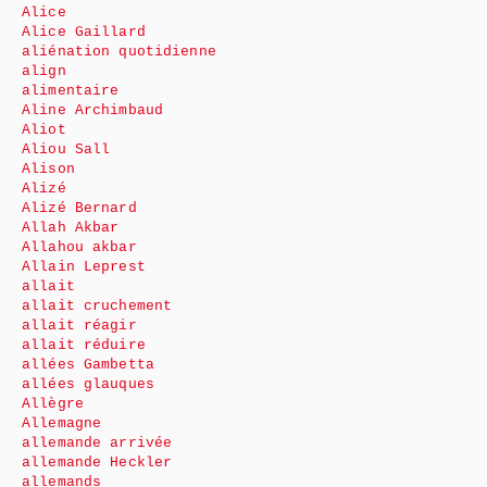
Alice
Alice Gaillard
aliénation quotidienne
align
alimentaire
Aline Archimbaud
Aliot
Aliou Sall
Alison
Alizé
Alizé Bernard
Allah Akbar
Allahou akbar
Allain Leprest
allait
allait cruchement
allait réagir
allait réduire
allées Gambetta
allées glauques
Allègre
Allemagne
allemande arrivée
allemande Heckler
allemands