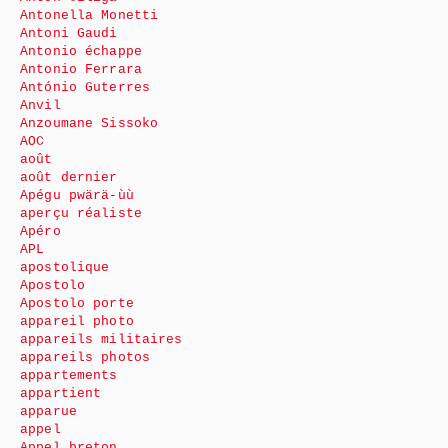
Antonella Monetti
Antoni Gaudi
Antonio échappe
Antonio Ferrara
António Guterres
Anvil
Anzoumane Sissoko
AOC
août
août dernier
Apégu pwärä-ùù
aperçu réaliste
Apéro
APL
apostolique
Apostolo
Apostolo porte
appareil photo
appareils militaires
appareils photos
appartements
appartient
apparue
appel
Appel breton