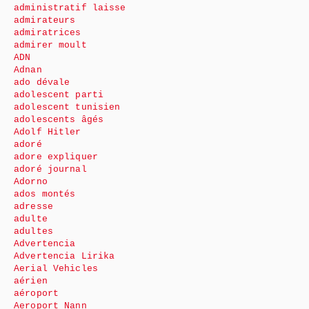
administratif laisse
admirateurs
admiratrices
admirer moult
ADN
Adnan
ado dévale
adolescent parti
adolescent tunisien
adolescents âgés
Adolf Hitler
adoré
adore expliquer
adoré journal
Adorno
ados montés
adresse
adulte
adultes
Advertencia
Advertencia Lirika
Aerial Vehicles
aérien
aéroport
Aeroport Nann