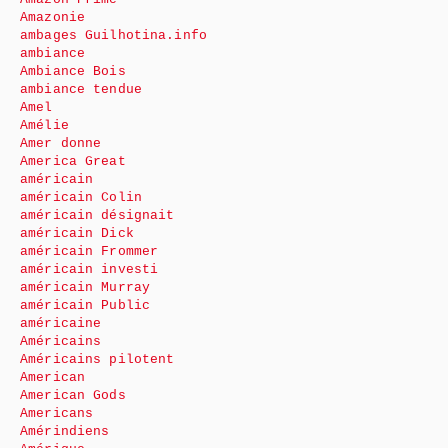
Amazonie
ambages Guilhotina.info
ambiance
Ambiance Bois
ambiance tendue
Amel
Amélie
Amer donne
America Great
américain
américain Colin
américain désignait
américain Dick
américain Frommer
américain investi
américain Murray
américain Public
américaine
Américains
Américains pilotent
American
American Gods
Americans
Amérindiens