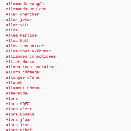
allemands rongés
Allemands veulent
Aller chercher
aller jeter
aller vite
Allez
Allez Martine
Allez Nath
allez rencontrer
Allez-vous exécuter
alliances consolidées
Alliot-Marie
allocations sociales
allocs chômage
allongée d’une
Alloush
allument CNews
Almereyda
Alors
Alors CQFD
Alors c’est
Alors Donald
Alors j’ai
alors lisez
alors Mehdi