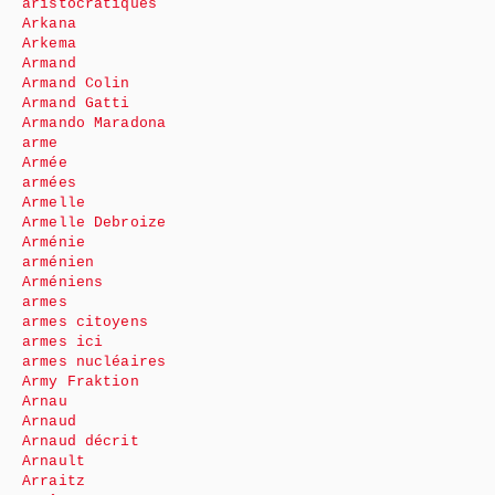
aristocratiques
Arkana
Arkema
Armand
Armand Colin
Armand Gatti
Armando Maradona
arme
Armée
armées
Armelle
Armelle Debroize
Arménie
arménien
Arméniens
armes
armes citoyens
armes ici
armes nucléaires
Army Fraktion
Arnau
Arnaud
Arnaud décrit
Arnault
Arraitz