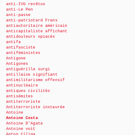
anti-IVG revêtus
anti-Le Pen
anti-passe
anti-patriotard Frans
antiautoritaire américain
anticapitaliste affichant
antidouleurs opiacés
antifa
antifasciste
antiféministes
Antigone
Antigones
antiguérilla surgi
antillaise signifiant
antimilitarisme offensif
antinucléaire
antiques civilités
antisémites
antiterroriste
Antiterroriste instaurée
Antoine
Antoine Costa
Antoine D’Agata
Antoine voit
Anton Ciliga