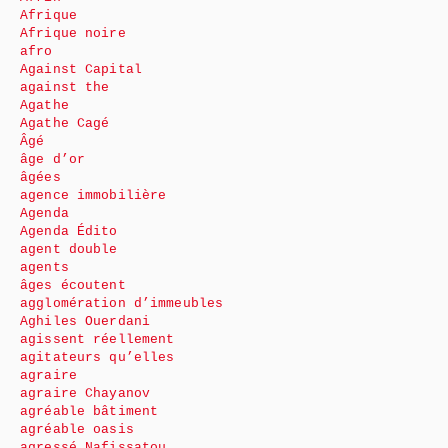
Afrique
Afrique noire
afro
Against Capital
against the
Agathe
Agathe Cagé
Âgé
âge d’or
âgées
agence immobilière
Agenda
Agenda Édito
agent double
agents
âges écoutent
agglomération d’immeubles
Aghiles Ouerdani
agissent réellement
agitateurs qu’elles
agraire
agraire Chayanov
agréable bâtiment
agréable oasis
agressé Nafissatou