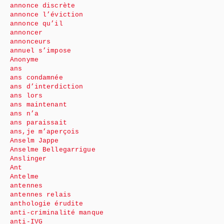
annonce discrète
annonce l’éviction
annonce qu’il
annoncer
annonceurs
annuel s’impose
Anonyme
ans
ans condamnée
ans d’interdiction
ans lors
ans maintenant
ans n’a
ans paraissait
ans,je m’aperçois
Anselm Jappe
Anselme Bellegarrigue
Anslinger
Ant
Antelme
antennes
antennes relais
anthologie érudite
anti-criminalité manque
anti-IVG