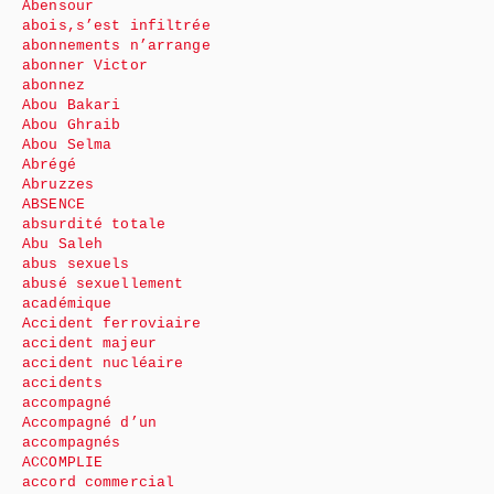
Abensour
abois,s’est infiltrée
abonnements n’arrange
abonner Victor
abonnez
Abou Bakari
Abou Ghraib
Abou Selma
Abrégé
Abruzzes
ABSENCE
absurdité totale
Abu Saleh
abus sexuels
abusé sexuellement
académique
Accident ferroviaire
accident majeur
accident nucléaire
accidents
accompagné
Accompagné d’un
accompagnés
ACCOMPLIE
accord commercial