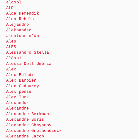
alcool
ALD
Alde Hemendik
Aldo Rebelo
Alejandro
Aleksander
alentour n’ont
Alep
ALÈS
Alessandro Stella
Alèssi
Alèssi Dell’Umbria
Alex
Alex Baladi
Alex Barbier
Alex Cadourcy
Alex pense
Alex Türk
Alexander
Alexandre
Alexandre Berkman
Alexandre Boris
Alexandre Chayanov
Alexandre Grothendieck
Alexandre Jacob