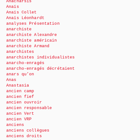
Anacharsis
Anaïs
Anaïs Collet
Anaïs Léonhardt
analyses Présentation
anarchiste
anarchiste Alexandre
anarchiste américain
anarchiste Armand
anarchistes
anarchistes individualistes
anarcho-enragés
anarcho-enragés décrétaient
anars qu’on
Anas
Anastasia
ancien camp
ancien fief
ancien ouvroir
ancien responsable
ancien Vert
ancien VRP
anciens
anciens collègues
anciens droits