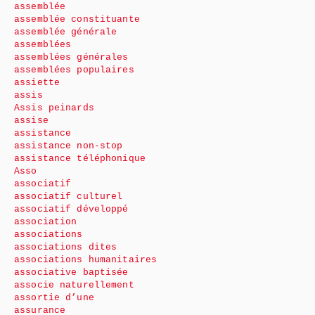
assemblée
assemblée constituante
assemblée générale
assemblées
assemblées générales
assemblées populaires
assiette
assis
Assis peinards
assise
assistance
assistance non-stop
assistance téléphonique
Asso
associatif
associatif culturel
associatif développé
association
associations
associations dites
associations humanitaires
associative baptisée
associe naturellement
assortie d’une
assurance