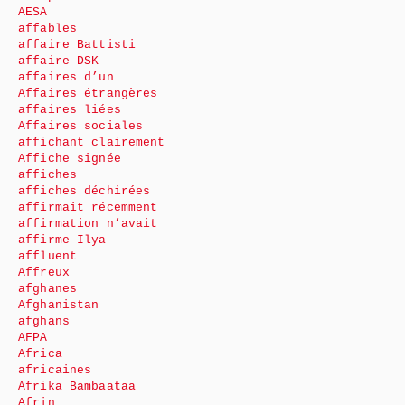
AESA
affables
affaire Battisti
affaire DSK
affaires d’un
Affaires étrangères
affaires liées
Affaires sociales
affichant clairement
Affiche signée
affiches
affiches déchirées
affirmait récemment
affirmation n’avait
affirme Ilya
affluent
Affreux
afghanes
Afghanistan
afghans
AFPA
Africa
africaines
Afrika Bambaataa
Afrin