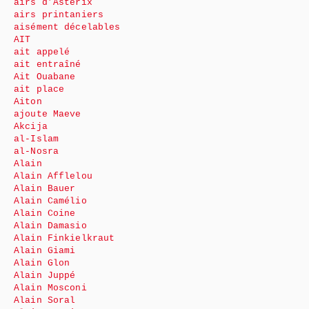
airs d’Astérix
airs printaniers
aisément décelables
AIT
ait appelé
ait entraîné
Ait Ouabane
ait place
Aiton
ajoute Maeve
Akcija
al-Islam
al-Nosra
Alain
Alain Afflelou
Alain Bauer
Alain Camélio
Alain Coine
Alain Damasio
Alain Finkielkraut
Alain Giami
Alain Glon
Alain Juppé
Alain Mosconi
Alain Soral