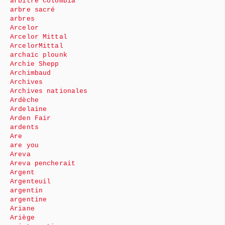
arbitre Colombia
arbre sacré
arbres
Arcelor
Arcelor Mittal
ArcelorMittal
archaïc plounk
Archie Shepp
Archimbaud
Archives
Archives nationales
Ardèche
Ardelaine
Arden Fair
ardents
Are
are you
Areva
Areva pencherait
Argent
Argenteuil
argentin
argentine
Ariane
Ariège