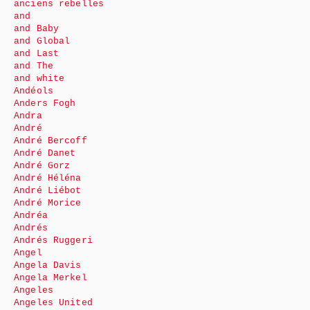
anciens rebelles
and
and Baby
and Global
and Last
and The
and white
Andéols
Anders Fogh
Andra
André
André Bercoff
André Danet
André Gorz
André Héléna
André Liébot
André Morice
Andréa
Andrés
Andrés Ruggeri
Angel
Angela Davis
Angela Merkel
Angeles
Angeles United