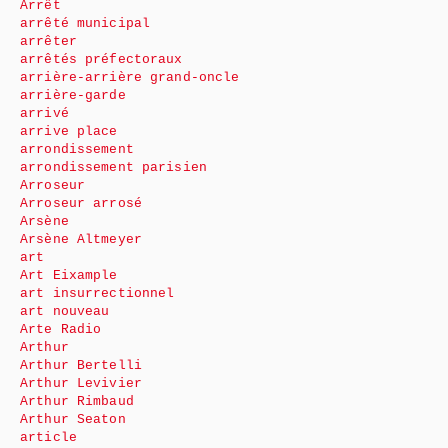
Arrêt
arrêté municipal
arrêter
arrêtés préfectoraux
arrière-arrière grand-oncle
arrière-garde
arrivé
arrive place
arrondissement
arrondissement parisien
Arroseur
Arroseur arrosé
Arsène
Arsène Altmeyer
art
Art Eixample
art insurrectionnel
art nouveau
Arte Radio
Arthur
Arthur Bertelli
Arthur Levivier
Arthur Rimbaud
Arthur Seaton
article