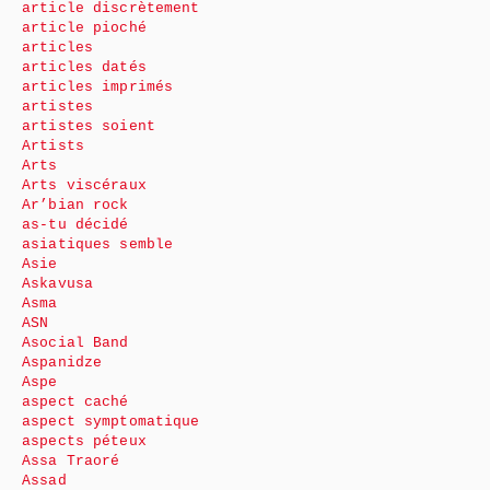
article discrètement
article pioché
articles
articles datés
articles imprimés
artistes
artistes soient
Artists
Arts
Arts viscéraux
Ar’bian rock
as-tu décidé
asiatiques semble
Asie
Askavusa
Asma
ASN
Asocial Band
Aspanidze
Aspe
aspect caché
aspect symptomatique
aspects péteux
Assa Traoré
Assad