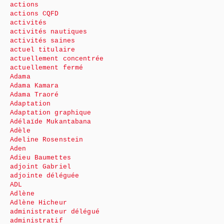
actions
actions CQFD
activités
activités nautiques
activités saines
actuel titulaire
actuellement concentrée
actuellement fermé
Adama
Adama Kamara
Adama Traoré
Adaptation
Adaptation graphique
Adélaïde Mukantabana
Adèle
Adeline Rosenstein
Aden
Adieu Baumettes
adjoint Gabriel
adjointe déléguée
ADL
Adlène
Adlène Hicheur
administrateur délégué
administratif