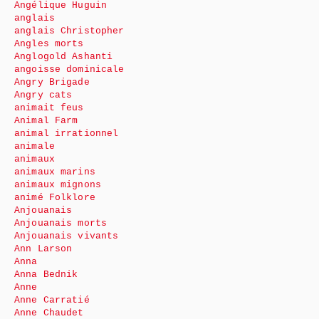
Angélique Huguin
anglais
anglais Christopher
Angles morts
Anglogold Ashanti
angoisse dominicale
Angry Brigade
Angry cats
animait feus
Animal Farm
animal irrationnel
animale
animaux
animaux marins
animaux mignons
animé Folklore
Anjouanais
Anjouanais morts
Anjouanais vivants
Ann Larson
Anna
Anna Bednik
Anne
Anne Carratié
Anne Chaudet