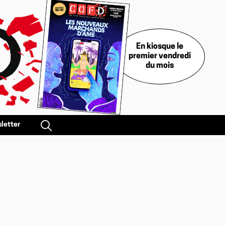
En kiosque le
premier vendredi
du mois
letter