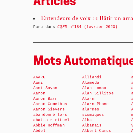
Articles
Entendeurs de voix : « Bâtir un ar
Paru dans
CQFD
n°184 (février 2020)
Mots Automatiqu
AAARG
Alliandi
Aami
Alameda
Aami Sayan
Alan Lomax
Aaron
Alan Sillitoe
Aaron Barr
Alarm
Aaron Cometbus
Alarm Phone
Aaron Sievers
alarmes
abandonné lors
sismiques
abattoir rituel
Alba
Abbie Hoffman
Albanais
Abdel
Albert Camus