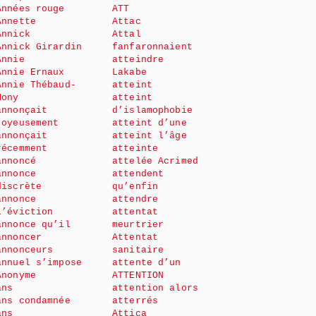
Années rouge
ATT
Annette
Attac
Annick
Attal
Annick Girardin
fanfaronnaient
Annie
atteindre
Annie Ernaux
Lakabe
Annie Thébaud-
atteint
Mony
atteint
annonçait
d’islamophobie
joyeusement
atteint d’une
annonçait
atteint l’âge
récemment
atteinte
annoncé
attelée Acrimed
annonce
attendent
discrète
qu’enfin
annonce
attendre
l’éviction
attentat
annonce qu’il
meurtrier
annoncer
Attentat
annonceurs
sanitaire
annuel s’impose
attente d’un
Anonyme
ATTENTION
ans
attention alors
ans condamnée
atterrés
ans
Attica