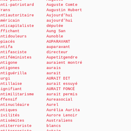
anti-patriotard
Auguste Comte
Frans
Augustin Hubert
antiautoritaire
Aujourd’hui
américain
aujourd’hui
anticapitaliste
députée
affichant
Aung San
antidouleurs
Aunoble
opiacés
AUPARAVANT
antifa
auparavant
antifasciste
directeur
antiféministes
Aupetitgendre
Antigone
auraient montré
Antigones
aurais
antiguérilla
aurait
surgi
AURAIT DIT
antillaise
aurait essuyé
signifiant
AURAIT FONCÉ
antimilitarisme
aurait permis
offensif
Aureasocial
antinucléaire
Aurel
antiques
Aurélia Aurita
civilités
Aurore Lenoir
antisémites
Australiens
antiterroriste
blancs