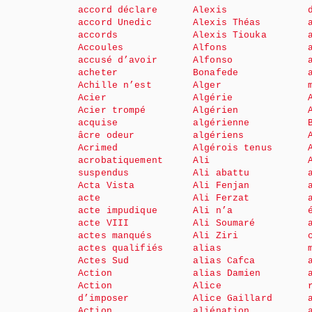
accord déclare
Alexis
accord Unedic
Alexis Théas
accords
Alexis Tiouka
Accoules
Alfons
accusé d’avoir
Alfonso
acheter
Bonafede
Achille n’est
Alger
Acier
Algérie
Acier trompé
Algérien
acquise
algérienne
âcre odeur
algériens
Acrimed
Algérois tenus
acrobatiquement
Ali
suspendus
Ali abattu
Acta Vista
Ali Fenjan
acte
Ali Ferzat
acte impudique
Ali n’a
acte VIII
Ali Soumaré
actes manqués
Ali Ziri
actes qualifiés
alias
Actes Sud
alias Cafca
Action
alias Damien
Action
Alice
d’imposer
Alice Gaillard
Action
aliénation