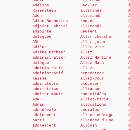
Adèle
allemande
Adeline
Heckler
Rosenstein
allemands
Aden
allemands
Adieu Baumettes
rongés
adjoint Gabriel
Allemands
adjointe
veulent
déléguée
Aller chercher
ADL
aller jeter
Adlène
aller vite
Adlène Hicheur
Allez
administrateur
Allez Martine
délégué
Allez Nath
administratif
allez
administratif
rencontrer
laisse
Allez-vous
admirateurs
exécuter
admiratrices
alliances
admirer moult
consolidées
ADN
Alliot-Marie
Adnan
allocations
ado dévale
sociales
adolescent
allocs chômage
parti
allongée d’une
adolescent
Alloush