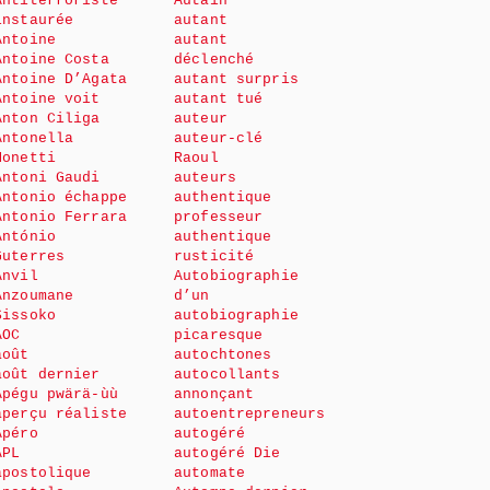
Antiterroriste
Autain
instaurée
autant
Antoine
autant
Antoine Costa
déclenché
Antoine D’Agata
autant surpris
Antoine voit
autant tué
Anton Ciliga
auteur
Antonella
auteur-clé
Monetti
Raoul
Antoni Gaudi
auteurs
Antonio échappe
authentique
Antonio Ferrara
professeur
António
authentique
Guterres
rusticité
Anvil
Autobiographie
Anzoumane
d’un
Sissoko
autobiographie
AOC
picaresque
août
autochtones
août dernier
autocollants
Apégu pwärä-ùù
annonçant
aperçu réaliste
autoentrepreneurs
Apéro
autogéré
APL
autogéré Die
apostolique
automate