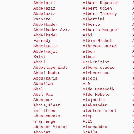
Abdelatif
Albert Dupontel
Abdelaziz
Albert Ogien
Abdelaziz
Albert Thierry
raconte
Albertini
Abdelkader
Alberto
Abdelkader Aziz
Alberto Manguel
Abdelkader
Albi
Ferradj
Albin Michel
Abdelmajid
Albrecht Dürer
Abdelmajid
album
Kalai
album
Abdil
Rock’n’riot
Abdoulaye Wade
albums studio
Abdul Kader
Alchourroun
Abdulkarim
alcool
Abdullah
ALD
Abel
Alde Hemendik
Abel Paz
Aldo Rebelo
Abensour
Alejandro
abois,s’est
Aleksander
infiltrée
alentour n’ont
abonnements
Alep
n’arrange
ALÈS
abonner Victor
Alessandro
abonnez
Stella