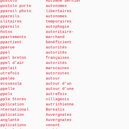
Apostolo
Automne dernier
Apostolo porte
autonomes
appareil photo
libertaires
appareils
autonomes
militaires
temporaires
appareils
autophagie
photos
autoritaire-
appartements
marchand
appartient
bénéficient
apparue
autorités
appel
autorités
Appel breton
françaises
appel d’air
autorités
appelait
marocaines
autrefois
autoroutes
appelée
autour
Cecosesola
autour d’un
appelle
autour d’une
Appels
autrefois
Apple Stores
villageois
Application
autrichienne
International
Borealis
application
Auvergnates
sanglante
Auvergnates
applications
venant