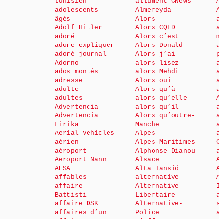
tunisien
allument CNews
adolescents
Almereyda
âgés
Alors
Adolf Hitler
Alors CQFD
adoré
Alors c’est
adore expliquer
Alors Donald
adoré journal
Alors j’ai
Adorno
alors lisez
ados montés
alors Mehdi
adresse
Alors oui
adulte
Alors qu’à
adultes
alors qu’elle
Advertencia
alors qu’il
Advertencia
Alors qu’outre-
Lirika
Manche
Aerial Vehicles
Alpes
aérien
Alpes-Maritimes
aéroport
Alphonse Dianou
Aeroport Nann
Alsace
AESA
Alta Tansió
affables
alternative
affaire
Alternative
Battisti
Libertaire
affaire DSK
Alternative-
affaires d’un
Police