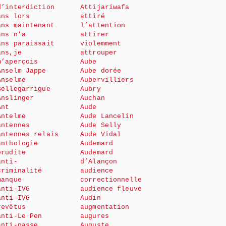
d’interdiction
Attijariwafa
ans lors
attiré
ans maintenant
l’attention
ans n’a
attirer
ans paraissait
violemment
ans,je
attrouper
m’aperçois
Aube
Anselm Jappe
Aube dorée
Anselme
Aubervilliers
Bellegarrigue
Aubry
Anslinger
Auchan
Ant
Aude
Antelme
Aude Lancelin
antennes
Aude Selly
antennes relais
Aude Vidal
anthologie
Audemard
érudite
Audemard
anti-
d’Alançon
criminalité
audience
manque
correctionnelle
anti-IVG
audience fleuve
anti-IVG
Audin
revêtus
augmentation
anti-Le Pen
augures
anti-passe
Auguste