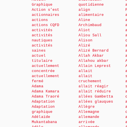
Graphique
quotidienne
Action s’est
align
actionnaires
alimentaire
actions
Aline
actions CQFD
Archimbaud
activités
Aliot
activités
Aliou Sall
nautiques
Alison
activités
Alizé
saines
Alizé Bernard
actuel
Allah Akbar
titulaire
Allahou akbar
actuellement
Allain Leprest
concentrée
allait
actuellement
allait
fermé
cruchement
Adama
allait réagir
Adama Kamara
allait réduire
Adama Traoré
allées Gambetta
Adaptation
allées glauques
Adaptation
Allègre
graphique
Allemagne
Adélaïde
allemande
Mukantabana
arrivée