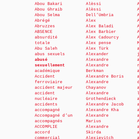
Abou Bakari
Alèssi
Abou Ghraib
Alèssi
Abou Selma
Dell’Umbria
Abrégé
Alex
Abruzzes
Alex Baladi
ABSENCE
Alex Barbier
absurdité
Alex Cadourcy
totale
Alex pense
Abu Saleh
Alex Türk
abus sexuels
Alexander
abusé
Alexandre
sexuellement
Alexandre
académique
Berkman
Accident
Alexandre Boris
ferroviaire
Alexandre
accident majeur
Chayanov
accident
Alexandre
nucléaire
Grothendieck
accidents
Alexandre Jacob
accompagné
Alexandre Kha
Accompagné d’un
Alexandre
accompagnés
Marius
ACCOMPLIE
Alexandre
accord
Skirda
commercial
Alexievitch