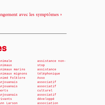
rangement avec les symptômes »
es
animale
assistance non-
animaux
stop
animaux marins
assistance
animaux mignons
téléphonique
animé Folklore
Asso
Anjouanais
associatif
Anjouanais
associatif
morts
culturel
Anjouanais
associatif
vivants
développé
Ann Larson
association