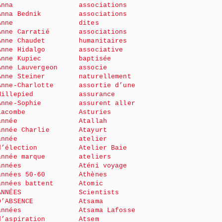
Anna
associations
Anna Bednik
associations
Anne
dites
Anne Carratié
associations
Anne Chaudet
humanitaires
Anne Hidalgo
associative
Anne Kupiec
baptisée
Anne Lauvergeon
associe
Anne Steiner
naturellement
Anne-Charlotte
assortie d’une
Millepied
assurance
Anne-Sophie
assurent aller
Lacombe
Asturies
année
Atallah
année Charlie
Atayurt
année
atelier
d’élection
Atelier Baie
année marque
ateliers
années
Aténi voyage
années 50-60
Athènes
années battent
Atomic
ANNÉES
Scientists
D’ABSENCE
Atsama
années
Atsama Lafosse
d’aspiration
Atsem