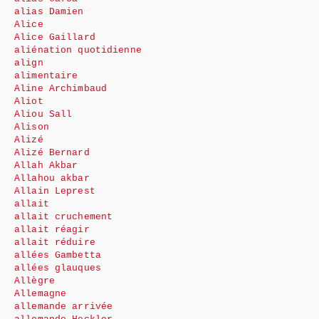
alias Damien
Alice
Alice Gaillard
aliénation quotidienne
align
alimentaire
Aline Archimbaud
Aliot
Aliou Sall
Alison
Alizé
Alizé Bernard
Allah Akbar
Allahou akbar
Allain Leprest
allait
allait cruchement
allait réagir
allait réduire
allées Gambetta
allées glauques
Allègre
Allemagne
allemande arrivée