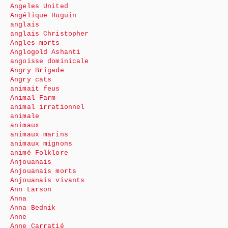
Angeles United
Angélique Huguin
anglais
anglais Christopher
Angles morts
Anglogold Ashanti
angoisse dominicale
Angry Brigade
Angry cats
animait feus
Animal Farm
animal irrationnel
animale
animaux
animaux marins
animaux mignons
animé Folklore
Anjouanais
Anjouanais morts
Anjouanais vivants
Ann Larson
Anna
Anna Bednik
Anne
Anne Carratié