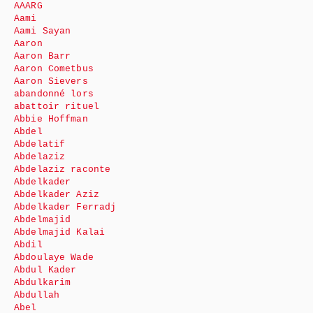
AAARG
Aami
Aami Sayan
Aaron
Aaron Barr
Aaron Cometbus
Aaron Sievers
abandonné lors
abattoir rituel
Abbie Hoffman
Abdel
Abdelatif
Abdelaziz
Abdelaziz raconte
Abdelkader
Abdelkader Aziz
Abdelkader Ferradj
Abdelmajid
Abdelmajid Kalai
Abdil
Abdoulaye Wade
Abdul Kader
Abdulkarim
Abdullah
Abel