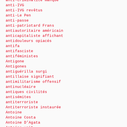
anti-criminalité manque
anti-IVG
anti-IVG revêtus
anti-Le Pen
anti-passe
anti-patriotard Frans
antiautoritaire américain
anticapitaliste affichant
antidouleurs opiacés
antifa
antifasciste
antiféministes
Antigone
Antigones
antiguérilla surgi
antillaise signifiant
antimilitarisme offensif
antinucléaire
antiques civilités
antisémites
antiterroriste
Antiterroriste instaurée
Antoine
Antoine Costa
Antoine D’Agata