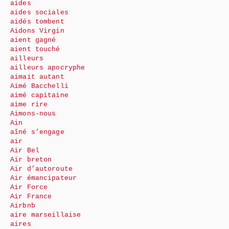
aides
aides sociales
aidés tombent
Aidons Virgin
aient gagné
aient touché
ailleurs
ailleurs apocryphe
aimait autant
Aimé Bacchelli
aimé capitaine
aime rire
Aimons-nous
Ain
aîné s’engage
air
Air Bel
Air breton
Air d’autoroute
Air émancipateur
Air Force
Air France
Airbnb
aire marseillaise
aires