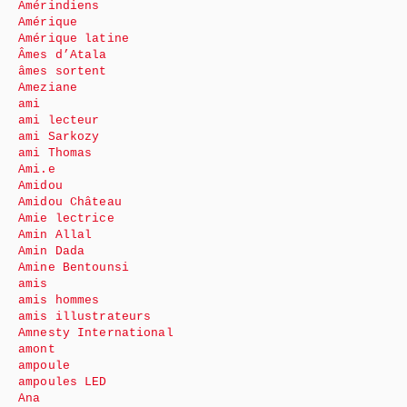
Amérindiens
Amérique
Amérique latine
Âmes d’Atala
âmes sortent
Ameziane
ami
ami lecteur
ami Sarkozy
ami Thomas
Ami.e
Amidou
Amidou Château
Amie lectrice
Amin Allal
Amin Dada
Amine Bentounsi
amis
amis hommes
amis illustrateurs
Amnesty International
amont
ampoule
ampoules LED
Ana