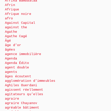
Afrika Bambaataa
Afrin
Afrique
Afrique noire
afro
Against Capital
against the
Agathe
Agathe Cagé
Âgé
âge d’or
âgées
agence immobilière
Agenda
Agenda Édito
agent double
agents
âges écoutent
agglomération d’immeubles
Aghiles Ouerdani
agissent réellement
agitateurs qu’elles
agraire
agraire Chayanov
agréable bâtiment