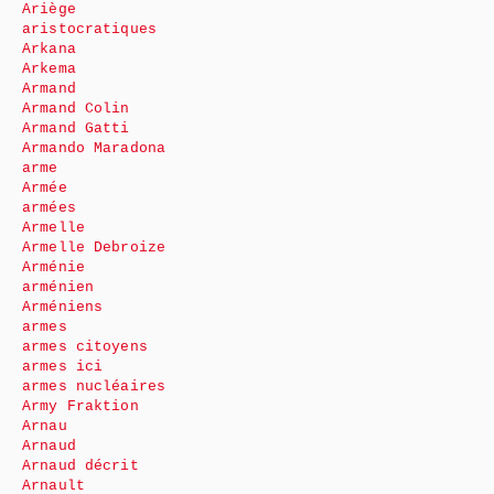
Ariège
aristocratiques
Arkana
Arkema
Armand
Armand Colin
Armand Gatti
Armando Maradona
arme
Armée
armées
Armelle
Armelle Debroize
Arménie
arménien
Arméniens
armes
armes citoyens
armes ici
armes nucléaires
Army Fraktion
Arnau
Arnaud
Arnaud décrit
Arnault