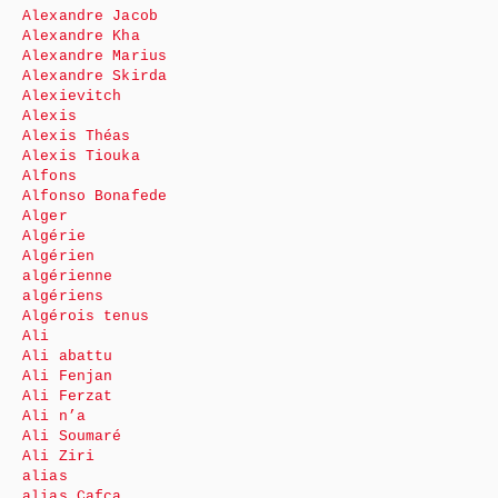
Alexandre Jacob
Alexandre Kha
Alexandre Marius
Alexandre Skirda
Alexievitch
Alexis
Alexis Théas
Alexis Tiouka
Alfons
Alfonso Bonafede
Alger
Algérie
Algérien
algérienne
algériens
Algérois tenus
Ali
Ali abattu
Ali Fenjan
Ali Ferzat
Ali n’a
Ali Soumaré
Ali Ziri
alias
alias Cafca