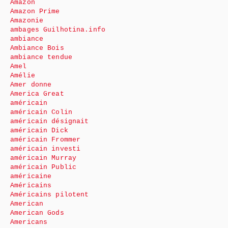
Amazon
Amazon Prime
Amazonie
ambages Guilhotina.info
ambiance
Ambiance Bois
ambiance tendue
Amel
Amélie
Amer donne
America Great
américain
américain Colin
américain désignait
américain Dick
américain Frommer
américain investi
américain Murray
américain Public
américaine
Américains
Américains pilotent
American
American Gods
Americans