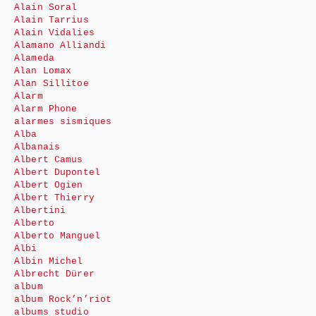
Alain Soral
Alain Tarrius
Alain Vidalies
Alamano Alliandi
Alameda
Alan Lomax
Alan Sillitoe
Alarm
Alarm Phone
alarmes sismiques
Alba
Albanais
Albert Camus
Albert Dupontel
Albert Ogien
Albert Thierry
Albertini
Alberto
Alberto Manguel
Albi
Albin Michel
Albrecht Dürer
album
album Rock’n’riot
albums studio