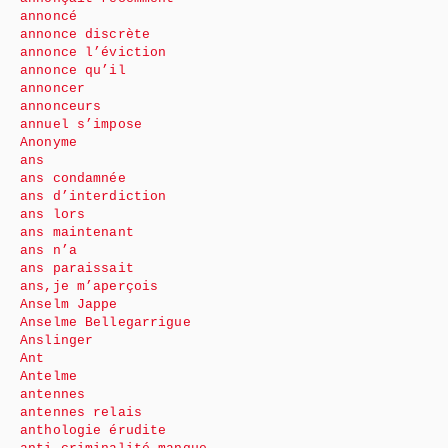
annoncé
annonce discrète
annonce l’éviction
annonce qu’il
annoncer
annonceurs
annuel s’impose
Anonyme
ans
ans condamnée
ans d’interdiction
ans lors
ans maintenant
ans n’a
ans paraissait
ans,je m’aperçois
Anselm Jappe
Anselme Bellegarrigue
Anslinger
Ant
Antelme
antennes
antennes relais
anthologie érudite