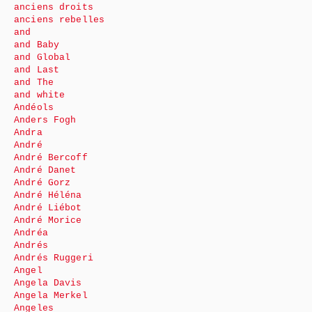
anciens droits
anciens rebelles
and
and Baby
and Global
and Last
and The
and white
Andéols
Anders Fogh
Andra
André
André Bercoff
André Danet
André Gorz
André Héléna
André Liébot
André Morice
Andréa
Andrés
Andrés Ruggeri
Angel
Angela Davis
Angela Merkel
Angeles