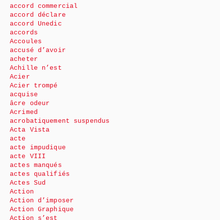
accord commercial
accord déclare
accord Unedic
accords
Accoules
accusé d’avoir
acheter
Achille n’est
Acier
Acier trompé
acquise
âcre odeur
Acrimed
acrobatiquement suspendus
Acta Vista
acte
acte impudique
acte VIII
actes manqués
actes qualifiés
Actes Sud
Action
Action d’imposer
Action Graphique
Action s’est