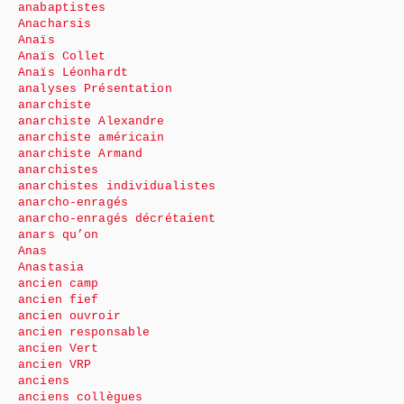
anabaptistes
Anacharsis
Anaïs
Anaïs Collet
Anaïs Léonhardt
analyses Présentation
anarchiste
anarchiste Alexandre
anarchiste américain
anarchiste Armand
anarchistes
anarchistes individualistes
anarcho-enragés
anarcho-enragés décrétaient
anars qu’on
Anas
Anastasia
ancien camp
ancien fief
ancien ouvroir
ancien responsable
ancien Vert
ancien VRP
anciens
anciens collègues