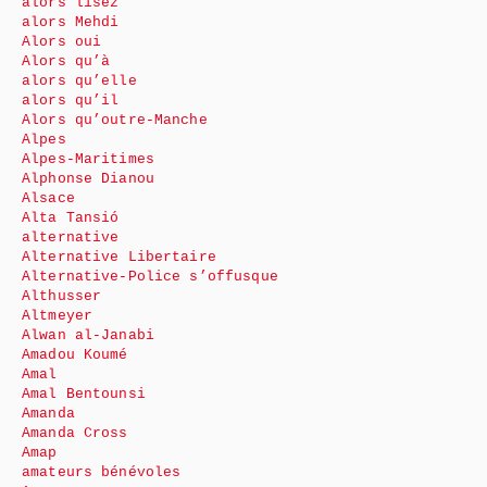
alors lisez
alors Mehdi
Alors oui
Alors qu’à
alors qu’elle
alors qu’il
Alors qu’outre-Manche
Alpes
Alpes-Maritimes
Alphonse Dianou
Alsace
Alta Tansió
alternative
Alternative Libertaire
Alternative-Police s’offusque
Althusser
Altmeyer
Alwan al-Janabi
Amadou Koumé
Amal
Amal Bentounsi
Amanda
Amanda Cross
Amap
amateurs bénévoles