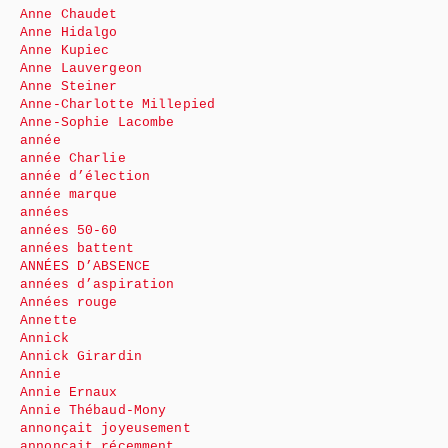
Anne Chaudet
Anne Hidalgo
Anne Kupiec
Anne Lauvergeon
Anne Steiner
Anne-Charlotte Millepied
Anne-Sophie Lacombe
année
année Charlie
année d’élection
année marque
années
années 50-60
années battent
ANNÉES D’ABSENCE
années d’aspiration
Années rouge
Annette
Annick
Annick Girardin
Annie
Annie Ernaux
Annie Thébaud-Mony
annonçait joyeusement
annonçait récemment