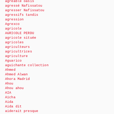
agréable oasis
agressé Nafissatou
agresser Nafissatou
agressifs tandis
agression
Agrexco
agricole
AGRICOLE PERDU
agricole située
agricoles
agriculteurs
agricultrices
agriculture
Aguarico
aguichante collection
Ahmed
Ahmed Alwan
Ahora Madrid
Ahou
Ahou ahou
AIA
Aïcha
Aida
Aida dit
aiderait presque