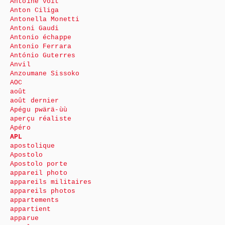
Antoine voit
Anton Ciliga
Antonella Monetti
Antoni Gaudi
Antonio échappe
Antonio Ferrara
António Guterres
Anvil
Anzoumane Sissoko
AOC
août
août dernier
Apégu pwärä-ùù
aperçu réaliste
Apéro
APL
apostolique
Apostolo
Apostolo porte
appareil photo
appareils militaires
appareils photos
appartements
appartient
apparue