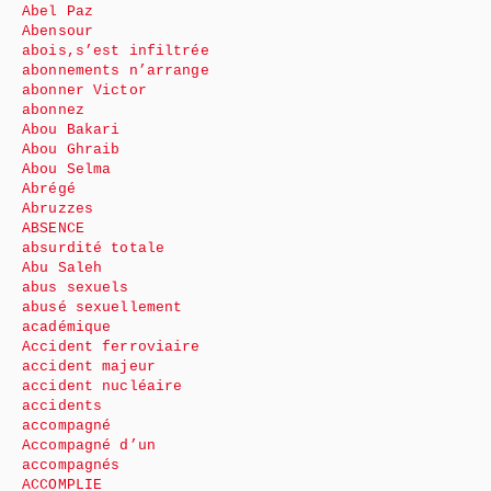
Abel Paz
Abensour
abois,s’est infiltrée
abonnements n’arrange
abonner Victor
abonnez
Abou Bakari
Abou Ghraib
Abou Selma
Abrégé
Abruzzes
ABSENCE
absurdité totale
Abu Saleh
abus sexuels
abusé sexuellement
académique
Accident ferroviaire
accident majeur
accident nucléaire
accidents
accompagné
Accompagné d’un
accompagnés
ACCOMPLIE