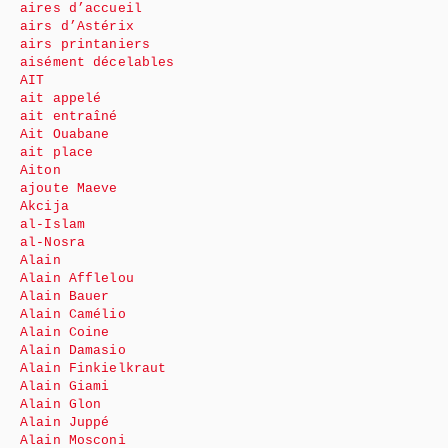
aires d’accueil
airs d’Astérix
airs printaniers
aisément décelables
AIT
ait appelé
ait entraîné
Ait Ouabane
ait place
Aiton
ajoute Maeve
Akcija
al-Islam
al-Nosra
Alain
Alain Afflelou
Alain Bauer
Alain Camélio
Alain Coine
Alain Damasio
Alain Finkielkraut
Alain Giami
Alain Glon
Alain Juppé
Alain Mosconi