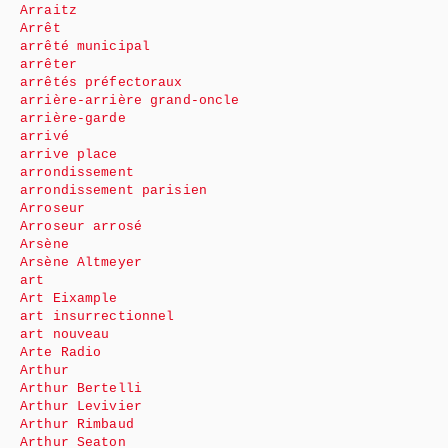
Arraitz
Arrêt
arrêté municipal
arrêter
arrêtés préfectoraux
arrière-arrière grand-oncle
arrière-garde
arrivé
arrive place
arrondissement
arrondissement parisien
Arroseur
Arroseur arrosé
Arsène
Arsène Altmeyer
art
Art Eixample
art insurrectionnel
art nouveau
Arte Radio
Arthur
Arthur Bertelli
Arthur Levivier
Arthur Rimbaud
Arthur Seaton