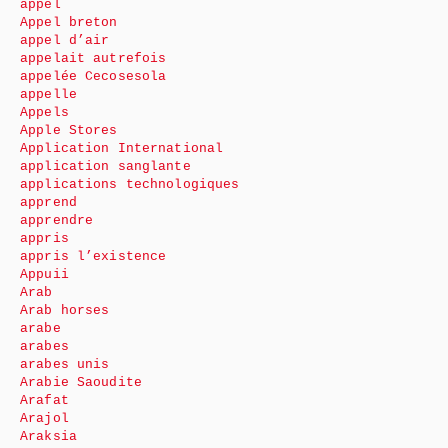
appel
Appel breton
appel d’air
appelait autrefois
appelée Cecosesola
appelle
Appels
Apple Stores
Application International
application sanglante
applications technologiques
apprend
apprendre
appris
appris l’existence
Appuii
Arab
Arab horses
arabe
arabes
arabes unis
Arabie Saoudite
Arafat
Arajol
Araksia