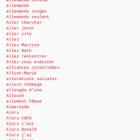
allemande Heckler
allemands
allemands rongés
Allemands veulent
Aller chercher
aller jeter
aller vite
Allez
Allez Martine
Allez Nath
allez rencontrer
Allez-vous exécuter
alliances consolidées
Alliot-Marie
allocations sociales
allocs chômage
allongée d’une
Alloush
allument CNews
Almereyda
Alors
Alors CQFD
Alors c’est
Alors Donald
Alors j’ai