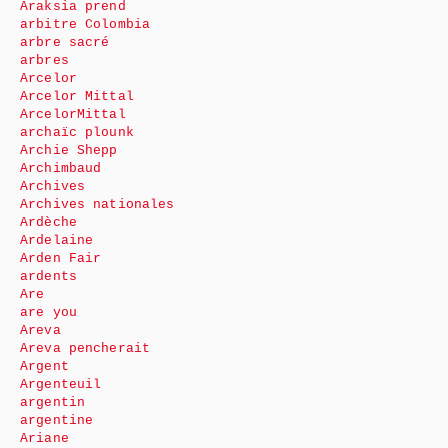
Araksia prend
arbitre Colombia
arbre sacré
arbres
Arcelor
Arcelor Mittal
ArcelorMittal
archaïc plounk
Archie Shepp
Archimbaud
Archives
Archives nationales
Ardèche
Ardelaine
Arden Fair
ardents
Are
are you
Areva
Areva pencherait
Argent
Argenteuil
argentin
argentine
Ariane