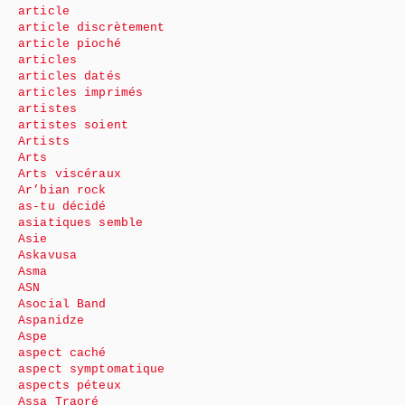
article
article discrètement
article pioché
articles
articles datés
articles imprimés
artistes
artistes soient
Artists
Arts
Arts viscéraux
Ar’bian rock
as-tu décidé
asiatiques semble
Asie
Askavusa
Asma
ASN
Asocial Band
Aspanidze
Aspe
aspect caché
aspect symptomatique
aspects péteux
Assa Traoré