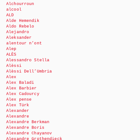
Alchourroun
alcool
ALD
Alde Hemendik
Aldo Rebelo
Alejandro
Aleksander
alentour n’ont
Alep
ALÈS
Alessandro Stella
Alèssi
Alèssi Dell’Umbria
Alex
Alex Baladi
Alex Barbier
Alex Cadourcy
Alex pense
Alex Türk
Alexander
Alexandre
Alexandre Berkman
Alexandre Boris
Alexandre Chayanov
Alexandre Grothendieck