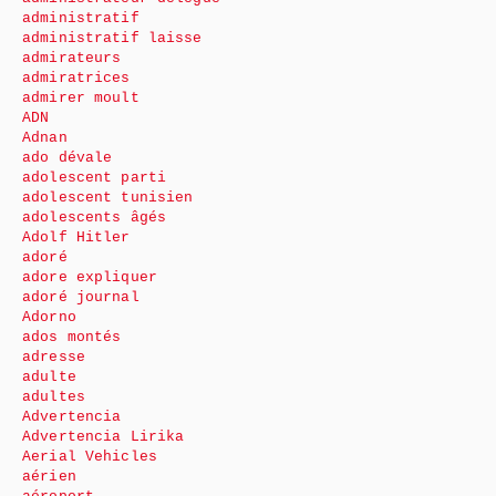
administratif
administratif laisse
admirateurs
admiratrices
admirer moult
ADN
Adnan
ado dévale
adolescent parti
adolescent tunisien
adolescents âgés
Adolf Hitler
adoré
adore expliquer
adoré journal
Adorno
ados montés
adresse
adulte
adultes
Advertencia
Advertencia Lirika
Aerial Vehicles
aérien