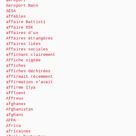
aéroport
Aeroport Nann
AESA
affables
affaire Battisti
affaire DSK
affaires d’un
Affaires étrangères
affaires liées
Affaires sociales
affichant clairement
Affiche signée
affiches
affiches déchirées
affirmait récemment
affirmation n’avait
affirme Ilya
affluent
Affreux
afghanes
Afghanistan
afghans
AFPA
Africa
africaines