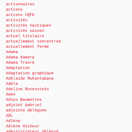
actionnaires
actions
actions CQFD
activités
activités nautiques
activités saines
actuel titulaire
actuellement concentrée
actuellement fermé
Adama
Adama Kamara
Adama Traoré
Adaptation
Adaptation graphique
Adélaïde Mukantabana
Adèle
Adeline Rosenstein
Aden
Adieu Baumettes
adjoint Gabriel
adjointe déléguée
ADL
Adlène
Adlène Hicheur
administrateur délégué