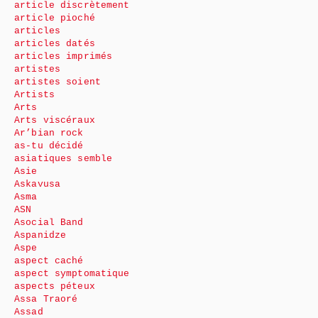
article discrètement
article pioché
articles
articles datés
articles imprimés
artistes
artistes soient
Artists
Arts
Arts viscéraux
Ar’bian rock
as-tu décidé
asiatiques semble
Asie
Askavusa
Asma
ASN
Asocial Band
Aspanidze
Aspe
aspect caché
aspect symptomatique
aspects péteux
Assa Traoré
Assad