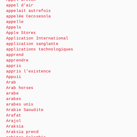
appel d’air
appelait autrefois
appelée Cecosesola
appelle
Appels
Apple Stores
Application International
application sanglante
applications technologiques
apprend
apprendre
appris
appris l’existence
Appuii
Arab
Arab horses
arabe
arabes
arabes unis
Arabie Saoudite
Arafat
Arajol
Araksia
Araksia prend