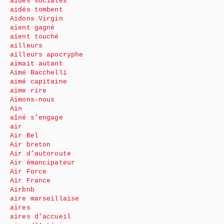
aides sociales
aidés tombent
Aidons Virgin
aient gagné
aient touché
ailleurs
ailleurs apocryphe
aimait autant
Aimé Bacchelli
aimé capitaine
aime rire
Aimons-nous
Ain
aîné s’engage
air
Air Bel
Air breton
Air d’autoroute
Air émancipateur
Air Force
Air France
Airbnb
aire marseillaise
aires
aires d’accueil