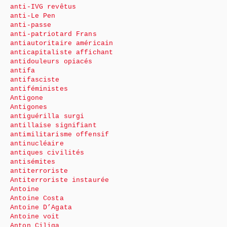
anti-IVG revêtus
anti-Le Pen
anti-passe
anti-patriotard Frans
antiautoritaire américain
anticapitaliste affichant
antidouleurs opiacés
antifa
antifasciste
antiféministes
Antigone
Antigones
antiguérilla surgi
antillaise signifiant
antimilitarisme offensif
antinucléaire
antiques civilités
antisémites
antiterroriste
Antiterroriste instaurée
Antoine
Antoine Costa
Antoine D’Agata
Antoine voit
Anton Ciliga