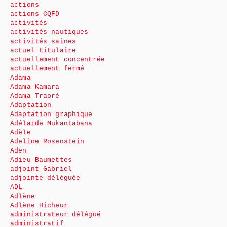
actions
actions CQFD
activités
activités nautiques
activités saines
actuel titulaire
actuellement concentrée
actuellement fermé
Adama
Adama Kamara
Adama Traoré
Adaptation
Adaptation graphique
Adélaïde Mukantabana
Adèle
Adeline Rosenstein
Aden
Adieu Baumettes
adjoint Gabriel
adjointe déléguée
ADL
Adlène
Adlène Hicheur
administrateur délégué
administratif