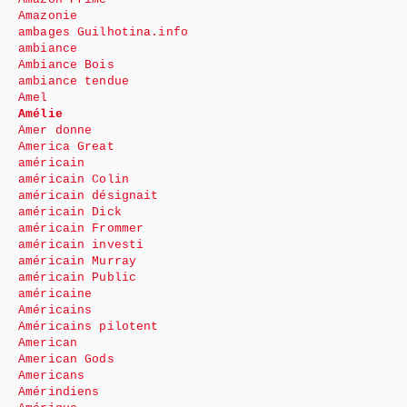
Amazonie
ambages Guilhotina.info
ambiance
Ambiance Bois
ambiance tendue
Amel
Amélie
Amer donne
America Great
américain
américain Colin
américain désignait
américain Dick
américain Frommer
américain investi
américain Murray
américain Public
américaine
Américains
Américains pilotent
American
American Gods
Americans
Amérindiens