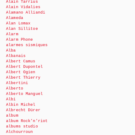
Alain Tarrius
Alain Vidalies
Alamano Alliandi
Alameda
Alan Lomax
Alan Sillitoe
Alarm
Alarm Phone
alarmes sismiques
Alba
Albanais
Albert Camus
Albert Dupontel
Albert Ogien
Albert Thierry
Albertini
Alberto
Alberto Manguel
Albi
Albin Michel
Albrecht Dürer
album
album Rock’n’riot
albums studio
Alchourroun