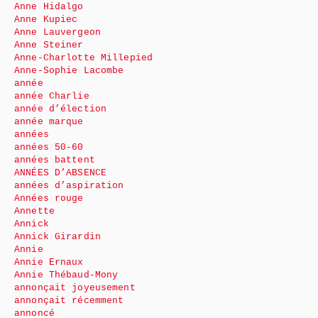
Anne Hidalgo
Anne Kupiec
Anne Lauvergeon
Anne Steiner
Anne-Charlotte Millepied
Anne-Sophie Lacombe
année
année Charlie
année d’élection
année marque
années
années 50-60
années battent
ANNÉES D’ABSENCE
années d’aspiration
Années rouge
Annette
Annick
Annick Girardin
Annie
Annie Ernaux
Annie Thébaud-Mony
annonçait joyeusement
annonçait récemment
annoncé