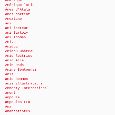
Amérique
Amérique latine
Âmes d’Atala
âmes sortent
Ameziane
ami
ami lecteur
ami Sarkozy
ami Thomas
Ami.e
Amidou
Amidou Château
Amie lectrice
Amin Allal
Amin Dada
Amine Bentounsi
amis
amis hommes
amis illustrateurs
Amnesty International
amont
ampoule
ampoules LED
Ana
anabaptistes