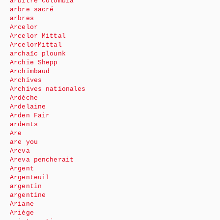
arbitre Colombia
arbre sacré
arbres
Arcelor
Arcelor Mittal
ArcelorMittal
archaïc plounk
Archie Shepp
Archimbaud
Archives
Archives nationales
Ardèche
Ardelaine
Arden Fair
ardents
Are
are you
Areva
Areva pencherait
Argent
Argenteuil
argentin
argentine
Ariane
Ariège