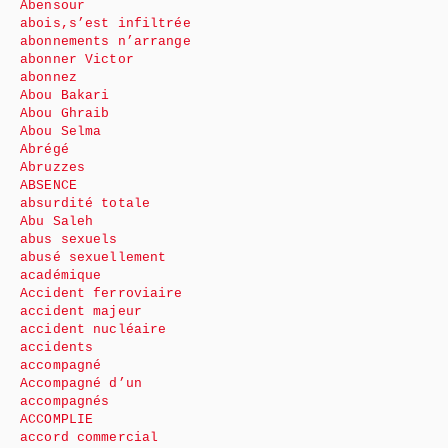
Abensour
abois,s’est infiltrée
abonnements n’arrange
abonner Victor
abonnez
Abou Bakari
Abou Ghraib
Abou Selma
Abrégé
Abruzzes
ABSENCE
absurdité totale
Abu Saleh
abus sexuels
abusé sexuellement
académique
Accident ferroviaire
accident majeur
accident nucléaire
accidents
accompagné
Accompagné d’un
accompagnés
ACCOMPLIE
accord commercial