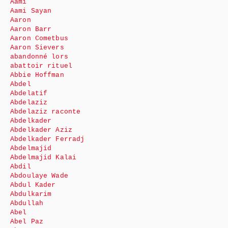
Aami
Aami Sayan
Aaron
Aaron Barr
Aaron Cometbus
Aaron Sievers
abandonné lors
abattoir rituel
Abbie Hoffman
Abdel
Abdelatif
Abdelaziz
Abdelaziz raconte
Abdelkader
Abdelkader Aziz
Abdelkader Ferradj
Abdelmajid
Abdelmajid Kalai
Abdil
Abdoulaye Wade
Abdul Kader
Abdulkarim
Abdullah
Abel
Abel Paz