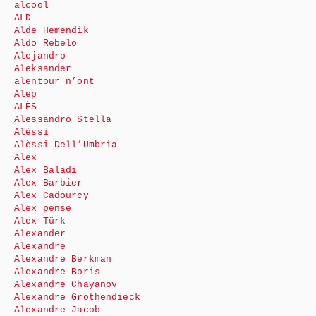
alcool
ALD
Alde Hemendik
Aldo Rebelo
Alejandro
Aleksander
alentour n’ont
Alep
ALÈS
Alessandro Stella
Alèssi
Alèssi Dell’Umbria
Alex
Alex Baladi
Alex Barbier
Alex Cadourcy
Alex pense
Alex Türk
Alexander
Alexandre
Alexandre Berkman
Alexandre Boris
Alexandre Chayanov
Alexandre Grothendieck
Alexandre Jacob