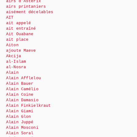
airs d’Astérix
airs printaniers
aisément décelables
AIT
ait appelé
ait entraîné
Ait Ouabane
ait place
Aiton
ajoute Maeve
Akcija
al-Islam
al-Nosra
Alain
Alain Afflelou
Alain Bauer
Alain Camélio
Alain Coine
Alain Damasio
Alain Finkielkraut
Alain Giami
Alain Glon
Alain Juppé
Alain Mosconi
Alain Soral