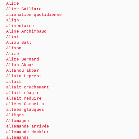
Alice
Alice Gaillard
aliénation quotidienne
align
alimentaire
Aline Archimbaud
Aliot
Aliou Sall
Alison
Alizé
Alizé Bernard
Allah Akbar
Allahou akbar
Allain Leprest
allait
allait cruchement
allait réagir
allait réduire
allées Gambetta
allées glauques
Allègre
Allemagne
allemande arrivée
allemande Heckler
allemands