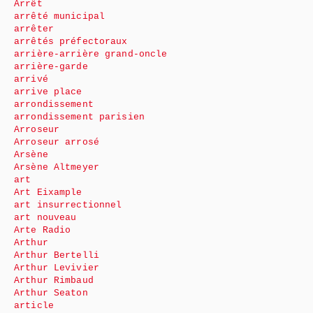
Arrêt
arrêté municipal
arrêter
arrêtés préfectoraux
arrière-arrière grand-oncle
arrière-garde
arrivé
arrive place
arrondissement
arrondissement parisien
Arroseur
Arroseur arrosé
Arsène
Arsène Altmeyer
art
Art Eixample
art insurrectionnel
art nouveau
Arte Radio
Arthur
Arthur Bertelli
Arthur Levivier
Arthur Rimbaud
Arthur Seaton
article