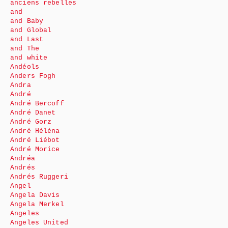
anciens rebelles
and
and Baby
and Global
and Last
and The
and white
Andéols
Anders Fogh
Andra
André
André Bercoff
André Danet
André Gorz
André Héléna
André Liébot
André Morice
Andréa
Andrés
Andrés Ruggeri
Angel
Angela Davis
Angela Merkel
Angeles
Angeles United