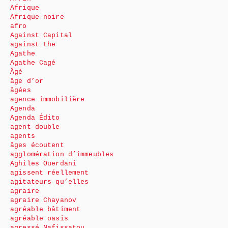
Afrique
Afrique noire
afro
Against Capital
against the
Agathe
Agathe Cagé
Âgé
âge d’or
âgées
agence immobilière
Agenda
Agenda Édito
agent double
agents
âges écoutent
agglomération d’immeubles
Aghiles Ouerdani
agissent réellement
agitateurs qu’elles
agraire
agraire Chayanov
agréable bâtiment
agréable oasis
agressé Nafissatou