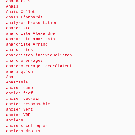
Anacharsis
Anaïs
Anaïs Collet
Anaïs Léonhardt
analyses Présentation
anarchiste
anarchiste Alexandre
anarchiste américain
anarchiste Armand
anarchistes
anarchistes individualistes
anarcho-enragés
anarcho-enragés décrétaient
anars qu’on
Anas
Anastasia
ancien camp
ancien fief
ancien ouvroir
ancien responsable
ancien Vert
ancien VRP
anciens
anciens collègues
anciens droits