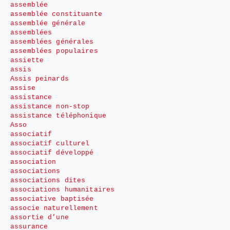
assemblée
assemblée constituante
assemblée générale
assemblées
assemblées générales
assemblées populaires
assiette
assis
Assis peinards
assise
assistance
assistance non-stop
assistance téléphonique
Asso
associatif
associatif culturel
associatif développé
association
associations
associations dites
associations humanitaires
associative baptisée
associe naturellement
assortie d’une
assurance