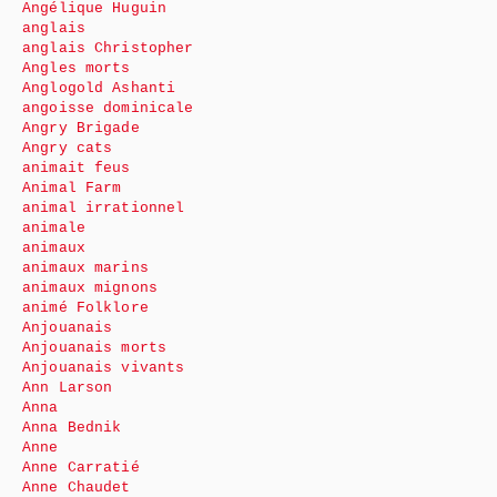
Angélique Huguin
anglais
anglais Christopher
Angles morts
Anglogold Ashanti
angoisse dominicale
Angry Brigade
Angry cats
animait feus
Animal Farm
animal irrationnel
animale
animaux
animaux marins
animaux mignons
animé Folklore
Anjouanais
Anjouanais morts
Anjouanais vivants
Ann Larson
Anna
Anna Bednik
Anne
Anne Carratié
Anne Chaudet