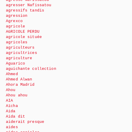
agresser Nafissatou
agressifs tandis
agression
Agrexco
agricole
AGRICOLE PERDU
agricole située
agricoles
agriculteurs
agricultrices
agriculture
Aguarico
aguichante collection
Ahmed
Ahmed Alwan
Ahora Madrid
Ahou
Ahou ahou
AIA
Aïcha
Aida
Aida dit
aiderait presque
aides