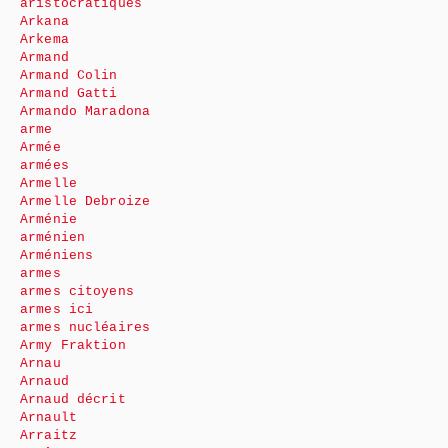
aristocratiques
Arkana
Arkema
Armand
Armand Colin
Armand Gatti
Armando Maradona
arme
Armée
armées
Armelle
Armelle Debroize
Arménie
arménien
Arméniens
armes
armes citoyens
armes ici
armes nucléaires
Army Fraktion
Arnau
Arnaud
Arnaud décrit
Arnault
Arraitz