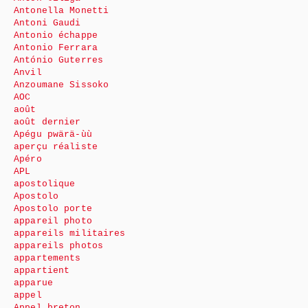
Antonella Monetti
Antoni Gaudi
Antonio échappe
Antonio Ferrara
António Guterres
Anvil
Anzoumane Sissoko
AOC
août
août dernier
Apégu pwärä-ùù
aperçu réaliste
Apéro
APL
apostolique
Apostolo
Apostolo porte
appareil photo
appareils militaires
appareils photos
appartements
appartient
apparue
appel
Appel breton