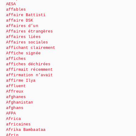
AESA
affables
affaire Battisti
affaire DSK
affaires d’un
Affaires étrangères
affaires liées
Affaires sociales
affichant clairement
Affiche signée
affiches
affiches déchirées
affirmait récemment
affirmation n’avait
affirme Ilya
affluent
Affreux
afghanes
Afghanistan
afghans
AFPA
Africa
africaines
Afrika Bambaataa
Afrin