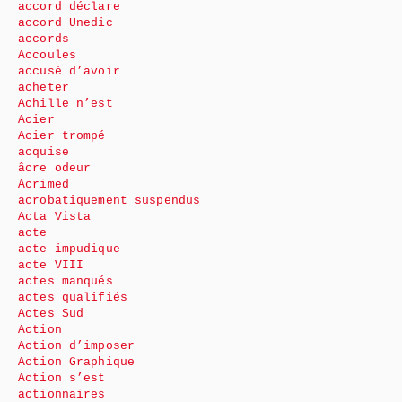
accord déclare
accord Unedic
accords
Accoules
accusé d’avoir
acheter
Achille n’est
Acier
Acier trompé
acquise
âcre odeur
Acrimed
acrobatiquement suspendus
Acta Vista
acte
acte impudique
acte VIII
actes manqués
actes qualifiés
Actes Sud
Action
Action d’imposer
Action Graphique
Action s’est
actionnaires