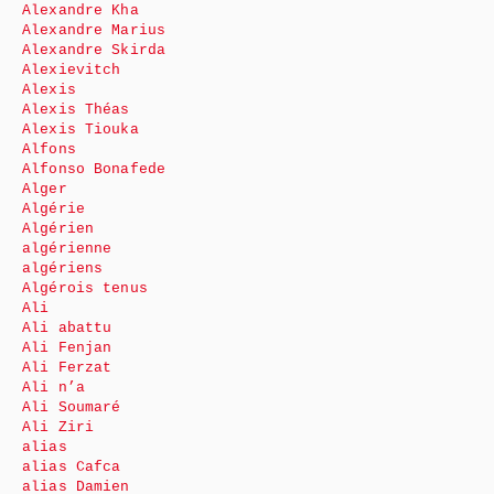
Alexandre Kha
Alexandre Marius
Alexandre Skirda
Alexievitch
Alexis
Alexis Théas
Alexis Tiouka
Alfons
Alfonso Bonafede
Alger
Algérie
Algérien
algérienne
algériens
Algérois tenus
Ali
Ali abattu
Ali Fenjan
Ali Ferzat
Ali n’a
Ali Soumaré
Ali Ziri
alias
alias Cafca
alias Damien