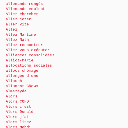
allemands rongés
Allemands veulent
Aller chercher
aller jeter
aller vite
Allez
Allez Martine
Allez Nath
allez rencontrer
Allez-vous exécuter
alliances consolidées
Alliot-Marie
allocations sociales
allocs chômage
allongée d’une
Alloush
allument CNews
Almereyda
Alors
Alors CQFD
Alors c’est
Alors Donald
Alors j’ai
alors lisez
alors Mehdi