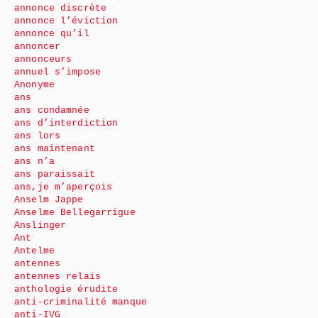
annonce discrète
annonce l’éviction
annonce qu’il
annoncer
annonceurs
annuel s’impose
Anonyme
ans
ans condamnée
ans d’interdiction
ans lors
ans maintenant
ans n’a
ans paraissait
ans,je m’aperçois
Anselm Jappe
Anselme Bellegarrigue
Anslinger
Ant
Antelme
antennes
antennes relais
anthologie érudite
anti-criminalité manque
anti-IVG