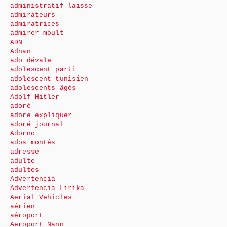
administratif laisse
admirateurs
admiratrices
admirer moult
ADN
Adnan
ado dévale
adolescent parti
adolescent tunisien
adolescents âgés
Adolf Hitler
adoré
adore expliquer
adoré journal
Adorno
ados montés
adresse
adulte
adultes
Advertencia
Advertencia Lirika
Aerial Vehicles
aérien
aéroport
Aeroport Nann