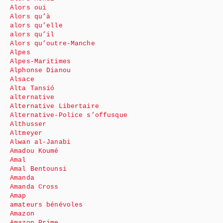
Alors oui
Alors qu’à
alors qu’elle
alors qu’il
Alors qu’outre-Manche
Alpes
Alpes-Maritimes
Alphonse Dianou
Alsace
Alta Tansió
alternative
Alternative Libertaire
Alternative-Police s’offusque
Althusser
Altmeyer
Alwan al-Janabi
Amadou Koumé
Amal
Amal Bentounsi
Amanda
Amanda Cross
Amap
amateurs bénévoles
Amazon
Amazon Prime