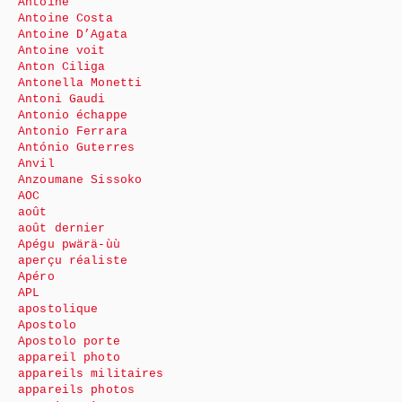
Antoine
Antoine Costa
Antoine D’Agata
Antoine voit
Anton Ciliga
Antonella Monetti
Antoni Gaudi
Antonio échappe
Antonio Ferrara
António Guterres
Anvil
Anzoumane Sissoko
AOC
août
août dernier
Apégu pwärä-ùù
aperçu réaliste
Apéro
APL
apostolique
Apostolo
Apostolo porte
appareil photo
appareils militaires
appareils photos