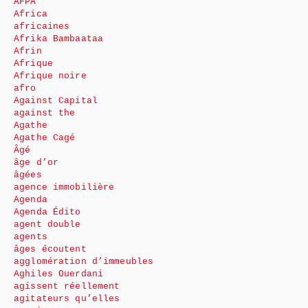
AFPA
Africa
africaines
Afrika Bambaataa
Afrin
Afrique
Afrique noire
afro
Against Capital
against the
Agathe
Agathe Cagé
Âgé
âge d’or
âgées
agence immobilière
Agenda
Agenda Édito
agent double
agents
âges écoutent
agglomération d’immeubles
Aghiles Ouerdani
agissent réellement
agitateurs qu’elles