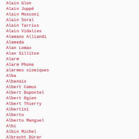
Alain Glon
Alain Juppé
Alain Mosconi
Alain Soral
Alain Tarrius
Alain Vidalies
Alamano Alliandi
Alameda
Alan Lomax
Alan Sillitoe
Alarm
Alarm Phone
alarmes sismiques
Alba
Albanais
Albert Camus
Albert Dupontel
Albert Ogien
Albert Thierry
Albertini
Alberto
Alberto Manguel
Albi
Albin Michel
Albrecht Dürer