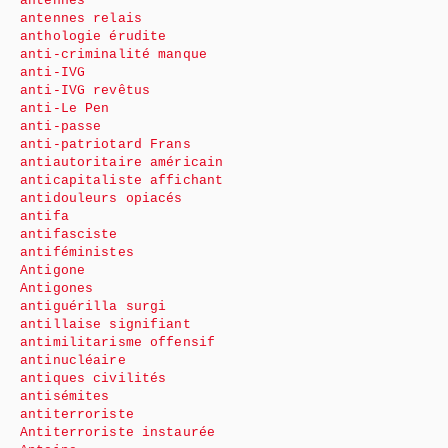
antennes
antennes relais
anthologie érudite
anti-criminalité manque
anti-IVG
anti-IVG revêtus
anti-Le Pen
anti-passe
anti-patriotard Frans
antiautoritaire américain
anticapitaliste affichant
antidouleurs opiacés
antifa
antifasciste
antiféministes
Antigone
Antigones
antiguérilla surgi
antillaise signifiant
antimilitarisme offensif
antinucléaire
antiques civilités
antisémites
antiterroriste
Antiterroriste instaurée