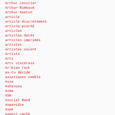
Arthur Levivier
Arthur Rimbaud
Arthur Seaton
article
article discrètement
article pioché
articles
articles datés
articles imprimés
artistes
artistes soient
Artists
Arts
Arts viscéraux
Ar’bian rock
as-tu décidé
asiatiques semble
Asie
Askavusa
Asma
ASN
Asocial Band
Aspanidze
Aspe
aspect caché