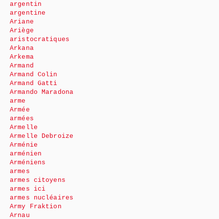
argentin
argentine
Ariane
Ariège
aristocratiques
Arkana
Arkema
Armand
Armand Colin
Armand Gatti
Armando Maradona
arme
Armée
armées
Armelle
Armelle Debroize
Arménie
arménien
Arméniens
armes
armes citoyens
armes ici
armes nucléaires
Army Fraktion
Arnau