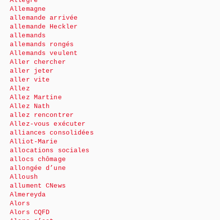
Allègre
Allemagne
allemande arrivée
allemande Heckler
allemands
allemands rongés
Allemands veulent
Aller chercher
aller jeter
aller vite
Allez
Allez Martine
Allez Nath
allez rencontrer
Allez-vous exécuter
alliances consolidées
Alliot-Marie
allocations sociales
allocs chômage
allongée d’une
Alloush
allument CNews
Almereyda
Alors
Alors CQFD