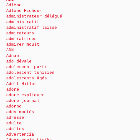
Adlène
Adlène Hicheur
administrateur délégué
administratif
administratif laisse
admirateurs
admiratrices
admirer moult
ADN
Adnan
ado dévale
adolescent parti
adolescent tunisien
adolescents âgés
Adolf Hitler
adoré
adore expliquer
adoré journal
Adorno
ados montés
adresse
adulte
adultes
Advertencia