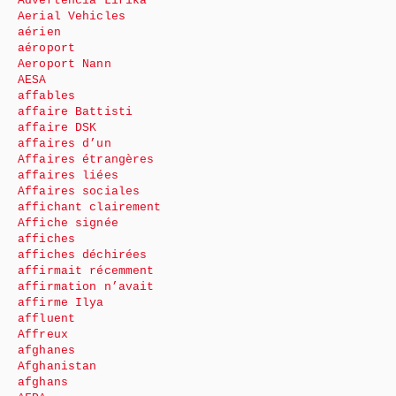
Advertencia Lirika
Aerial Vehicles
aérien
aéroport
Aeroport Nann
AESA
affables
affaire Battisti
affaire DSK
affaires d’un
Affaires étrangères
affaires liées
Affaires sociales
affichant clairement
Affiche signée
affiches
affiches déchirées
affirmait récemment
affirmation n’avait
affirme Ilya
affluent
Affreux
afghanes
Afghanistan
afghans