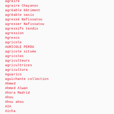
agraire
agraire Chayanov
agréable bâtiment
agréable oasis
agressé Nafissatou
agresser Nafissatou
agressifs tandis
agression
Agrexco
agricole
AGRICOLE PERDU
agricole située
agricoles
agriculteurs
agricultrices
agriculture
Aguarico
aguichante collection
Ahmed
Ahmed Alwan
Ahora Madrid
Ahou
Ahou ahou
AIA
Aïcha