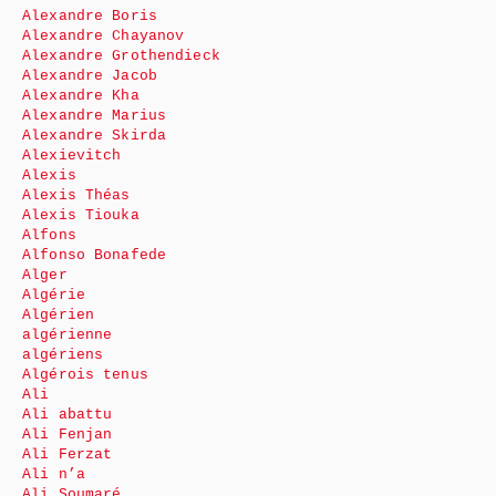
Alexandre Boris
Alexandre Chayanov
Alexandre Grothendieck
Alexandre Jacob
Alexandre Kha
Alexandre Marius
Alexandre Skirda
Alexievitch
Alexis
Alexis Théas
Alexis Tiouka
Alfons
Alfonso Bonafede
Alger
Algérie
Algérien
algérienne
algériens
Algérois tenus
Ali
Ali abattu
Ali Fenjan
Ali Ferzat
Ali n’a
Ali Soumaré