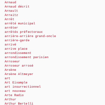
Arnaud
Arnaud décrit
Arnault
Arraitz
Arrêt
arrêté municipal
arrêter
arrêtés préfectoraux
arrière-arrière grand-oncle
arrière-garde
arrivé
arrive place
arrondissement
arrondissement parisien
Arroseur
Arroseur arrosé
Arsène
Arsène Altmeyer
art
Art Eixample
art insurrectionnel
art nouveau
Arte Radio
Arthur
Arthur Bertelli