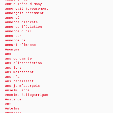
Annie Thébaud-Mony
annonçait joyeusement
annonçait récemment
annoncé
annonce discrète
annonce l’éviction
annonce qu’il
annoncer
annonceurs
annuel s’impose
Anonyme
ans
ans condamnée
ans d’interdiction
ans lors
ans maintenant
ans n’a
ans paraissait
ans,je m’aperçois
Anselm Jappe
Anselme Bellegarrigue
Anslinger
Ant
Antelme