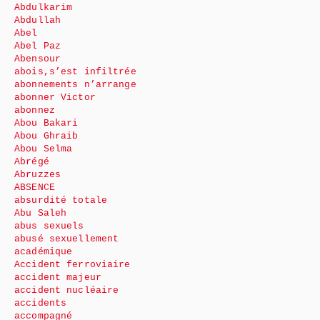
Abdulkarim
Abdullah
Abel
Abel Paz
Abensour
abois,s’est infiltrée
abonnements n’arrange
abonner Victor
abonnez
Abou Bakari
Abou Ghraib
Abou Selma
Abrégé
Abruzzes
ABSENCE
absurdité totale
Abu Saleh
abus sexuels
abusé sexuellement
académique
Accident ferroviaire
accident majeur
accident nucléaire
accidents
accompagné