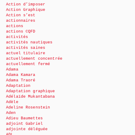
Action d’imposer
Action Graphique
Action s’est
actionnaires
actions
actions CQFD
activités
activités nautiques
activités saines
actuel titulaire
actuellement concentrée
actuellement fermé
Adama
Adama Kamara
Adama Traoré
Adaptation
Adaptation graphique
Adélaïde Mukantabana
Adèle
Adeline Rosenstein
Aden
Adieu Baumettes
adjoint Gabriel
adjointe déléguée
ADL