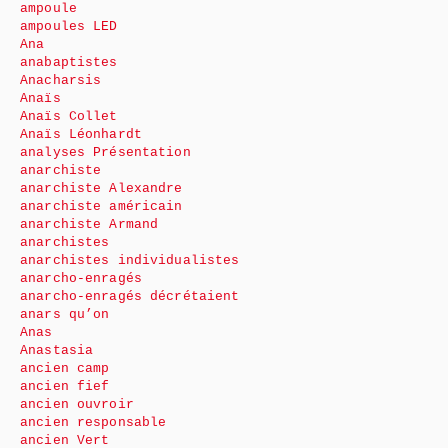
ampoule
ampoules LED
Ana
anabaptistes
Anacharsis
Anaïs
Anaïs Collet
Anaïs Léonhardt
analyses Présentation
anarchiste
anarchiste Alexandre
anarchiste américain
anarchiste Armand
anarchistes
anarchistes individualistes
anarcho-enragés
anarcho-enragés décrétaient
anars qu’on
Anas
Anastasia
ancien camp
ancien fief
ancien ouvroir
ancien responsable
ancien Vert