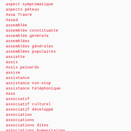
aspect symptomatique
aspects péteux
Assa Traoré
Assad
assemblée
assemblée constituante
assemblée générale
assemblées
assemblées générales
assemblées populaires
assiette
assis
Assis peinards
assise
assistance
assistance non-stop
assistance téléphonique
Asso
associatif
associatif culturel
associatif développé
association
associations
associations dites
associations humanitaires