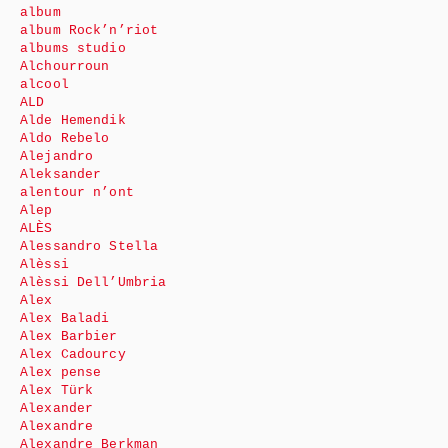
album
album Rock’n’riot
albums studio
Alchourroun
alcool
ALD
Alde Hemendik
Aldo Rebelo
Alejandro
Aleksander
alentour n’ont
Alep
ALÈS
Alessandro Stella
Alèssi
Alèssi Dell’Umbria
Alex
Alex Baladi
Alex Barbier
Alex Cadourcy
Alex pense
Alex Türk
Alexander
Alexandre
Alexandre Berkman