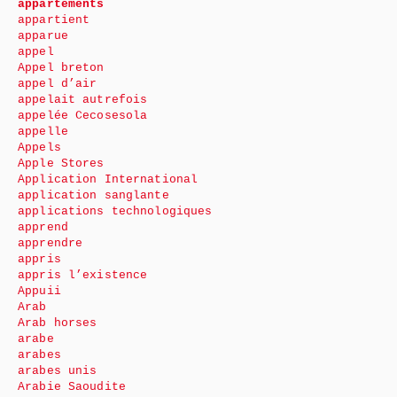
appartements
appartient
apparue
appel
Appel breton
appel d’air
appelait autrefois
appelée Cecosesola
appelle
Appels
Apple Stores
Application International
application sanglante
applications technologiques
apprend
apprendre
appris
appris l’existence
Appuii
Arab
Arab horses
arabe
arabes
arabes unis
Arabie Saoudite