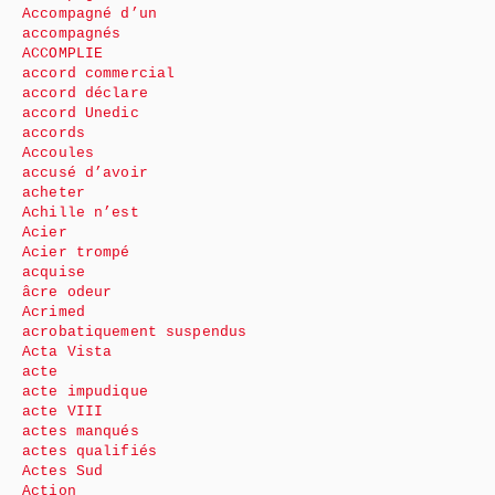
Accompagné d’un
accompagnés
ACCOMPLIE
accord commercial
accord déclare
accord Unedic
accords
Accoules
accusé d’avoir
acheter
Achille n’est
Acier
Acier trompé
acquise
âcre odeur
Acrimed
acrobatiquement suspendus
Acta Vista
acte
acte impudique
acte VIII
actes manqués
actes qualifiés
Actes Sud
Action