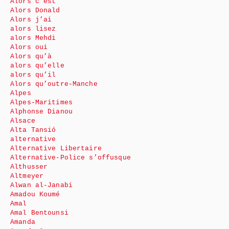
Alors c’est
Alors Donald
Alors j’ai
alors lisez
alors Mehdi
Alors oui
Alors qu’à
alors qu’elle
alors qu’il
Alors qu’outre-Manche
Alpes
Alpes-Maritimes
Alphonse Dianou
Alsace
Alta Tansió
alternative
Alternative Libertaire
Alternative-Police s’offusque
Althusser
Altmeyer
Alwan al-Janabi
Amadou Koumé
Amal
Amal Bentounsi
Amanda