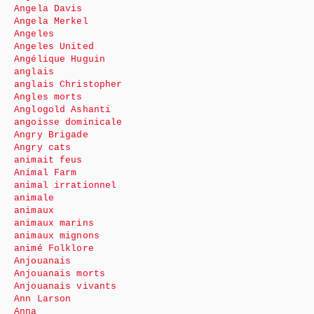
Angela Davis
Angela Merkel
Angeles
Angeles United
Angélique Huguin
anglais
anglais Christopher
Angles morts
Anglogold Ashanti
angoisse dominicale
Angry Brigade
Angry cats
animait feus
Animal Farm
animal irrationnel
animale
animaux
animaux marins
animaux mignons
animé Folklore
Anjouanais
Anjouanais morts
Anjouanais vivants
Ann Larson
Anna