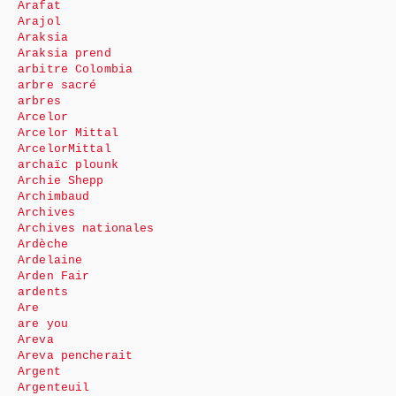
Arafat
Arajol
Araksia
Araksia prend
arbitre Colombia
arbre sacré
arbres
Arcelor
Arcelor Mittal
ArcelorMittal
archaïc plounk
Archie Shepp
Archimbaud
Archives
Archives nationales
Ardèche
Ardelaine
Arden Fair
ardents
Are
are you
Areva
Areva pencherait
Argent
Argenteuil