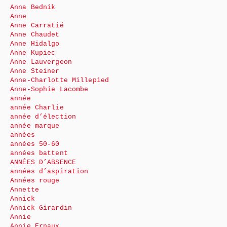
Anna Bednik
Anne
Anne Carratié
Anne Chaudet
Anne Hidalgo
Anne Kupiec
Anne Lauvergeon
Anne Steiner
Anne-Charlotte Millepied
Anne-Sophie Lacombe
année
année Charlie
année d’élection
année marque
années
années 50-60
années battent
ANNÉES D’ABSENCE
années d’aspiration
Années rouge
Annette
Annick
Annick Girardin
Annie
Annie Ernaux