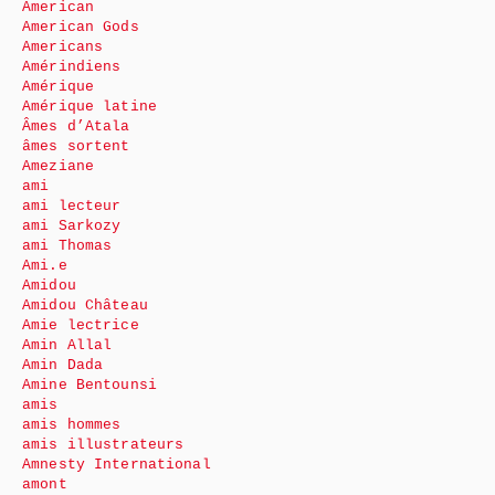
American
American Gods
Americans
Amérindiens
Amérique
Amérique latine
Âmes d’Atala
âmes sortent
Ameziane
ami
ami lecteur
ami Sarkozy
ami Thomas
Ami.e
Amidou
Amidou Château
Amie lectrice
Amin Allal
Amin Dada
Amine Bentounsi
amis
amis hommes
amis illustrateurs
Amnesty International
amont