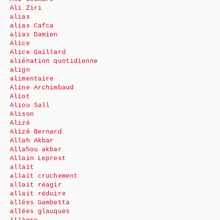
Ali Ziri
alias
alias Cafca
alias Damien
Alice
Alice Gaillard
aliénation quotidienne
align
alimentaire
Aline Archimbaud
Aliot
Aliou Sall
Alison
Alizé
Alizé Bernard
Allah Akbar
Allahou akbar
Allain Leprest
allait
allait cruchement
allait réagir
allait réduire
allées Gambetta
allées glauques