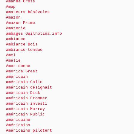
Amanda Cross
Amap
amateurs bénévoles
Amazon
Amazon Prime
Amazonie
ambages Guilhotina.info
ambiance
Ambiance Bois
ambiance tendue
Amel
Amélie
Amer donne
America Great
américain
américain Colin
américain désignait
américain Dick
américain Frommer
américain investi
américain Murray
américain Public
américaine
Américains
Américains pilotent