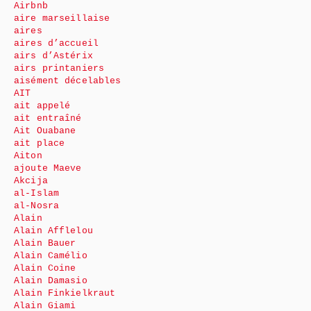
Airbnb
aire marseillaise
aires
aires d’accueil
airs d’Astérix
airs printaniers
aisément décelables
AIT
ait appelé
ait entraîné
Ait Ouabane
ait place
Aiton
ajoute Maeve
Akcija
al-Islam
al-Nosra
Alain
Alain Afflelou
Alain Bauer
Alain Camélio
Alain Coine
Alain Damasio
Alain Finkielkraut
Alain Giami