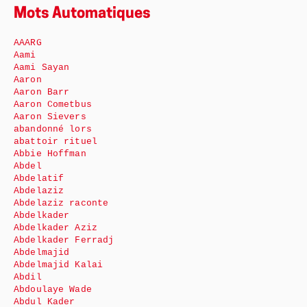
Mots Automatiques
AAARG
Aami
Aami Sayan
Aaron
Aaron Barr
Aaron Cometbus
Aaron Sievers
abandonné lors
abattoir rituel
Abbie Hoffman
Abdel
Abdelatif
Abdelaziz
Abdelaziz raconte
Abdelkader
Abdelkader Aziz
Abdelkader Ferradj
Abdelmajid
Abdelmajid Kalai
Abdil
Abdoulaye Wade
Abdul Kader