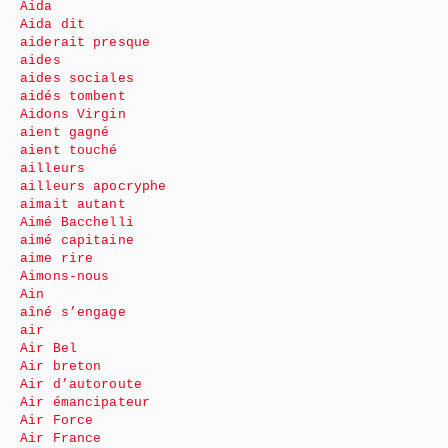
Aida
Aida dit
aiderait presque
aides
aides sociales
aidés tombent
Aidons Virgin
aient gagné
aient touché
ailleurs
ailleurs apocryphe
aimait autant
Aimé Bacchelli
aimé capitaine
aime rire
Aimons-nous
Ain
aîné s’engage
air
Air Bel
Air breton
Air d’autoroute
Air émancipateur
Air Force
Air France