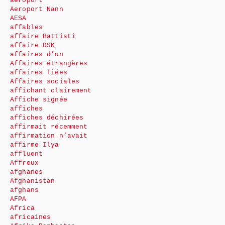
aéroport
Aeroport Nann
AESA
affables
affaire Battisti
affaire DSK
affaires d’un
Affaires étrangères
affaires liées
Affaires sociales
affichant clairement
Affiche signée
affiches
affiches déchirées
affirmait récemment
affirmation n’avait
affirme Ilya
affluent
Affreux
afghanes
Afghanistan
afghans
AFPA
Africa
africaines