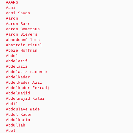
AAARG
Aami
Aami Sayan
Aaron
Aaron Barr
Aaron Cometbus
Aaron Sievers
abandonné lors
abattoir rituel
Abbie Hoffman
Abdel
Abdelatif
Abdelaziz
Abdelaziz raconte
Abdelkader
Abdelkader Aziz
Abdelkader Ferradj
Abdelmajid
Abdelmajid Kalai
Abdil
Abdoulaye Wade
Abdul Kader
Abdulkarim
Abdullah
Abel