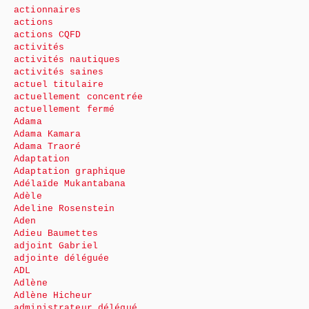
actionnaires
actions
actions CQFD
activités
activités nautiques
activités saines
actuel titulaire
actuellement concentrée
actuellement fermé
Adama
Adama Kamara
Adama Traoré
Adaptation
Adaptation graphique
Adélaïde Mukantabana
Adèle
Adeline Rosenstein
Aden
Adieu Baumettes
adjoint Gabriel
adjointe déléguée
ADL
Adlène
Adlène Hicheur
administrateur délégué