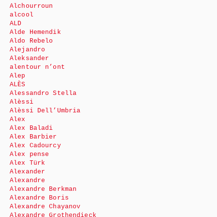
Alchourroun
alcool
ALD
Alde Hemendik
Aldo Rebelo
Alejandro
Aleksander
alentour n’ont
Alep
ALÈS
Alessandro Stella
Alèssi
Alèssi Dell’Umbria
Alex
Alex Baladi
Alex Barbier
Alex Cadourcy
Alex pense
Alex Türk
Alexander
Alexandre
Alexandre Berkman
Alexandre Boris
Alexandre Chayanov
Alexandre Grothendieck