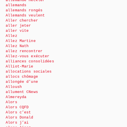
allemande Heckler
allemands
allemands rongés
Allemands veulent
Aller chercher
aller jeter
aller vite
Allez
Allez Martine
Allez Nath
allez rencontrer
Allez-vous exécuter
alliances consolidées
Alliot-Marie
allocations sociales
allocs chômage
allongée d’une
Alloush
allument CNews
Almereyda
Alors
Alors CQFD
Alors c’est
Alors Donald
Alors j’ai