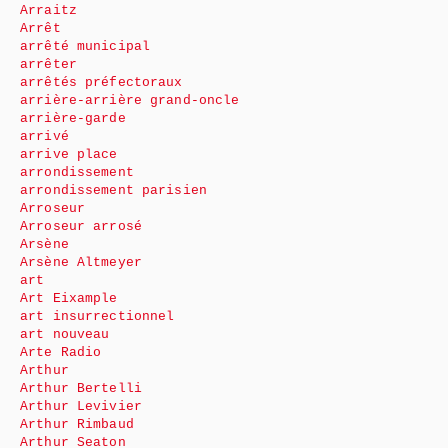
Arraitz
Arrêt
arrêté municipal
arrêter
arrêtés préfectoraux
arrière-arrière grand-oncle
arrière-garde
arrivé
arrive place
arrondissement
arrondissement parisien
Arroseur
Arroseur arrosé
Arsène
Arsène Altmeyer
art
Art Eixample
art insurrectionnel
art nouveau
Arte Radio
Arthur
Arthur Bertelli
Arthur Levivier
Arthur Rimbaud
Arthur Seaton