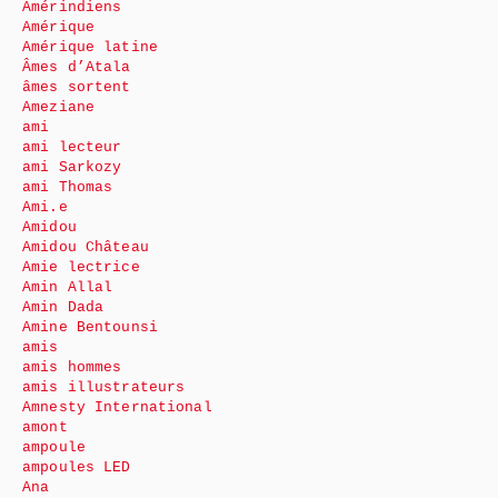
Amérindiens
Amérique
Amérique latine
Âmes d’Atala
âmes sortent
Ameziane
ami
ami lecteur
ami Sarkozy
ami Thomas
Ami.e
Amidou
Amidou Château
Amie lectrice
Amin Allal
Amin Dada
Amine Bentounsi
amis
amis hommes
amis illustrateurs
Amnesty International
amont
ampoule
ampoules LED
Ana