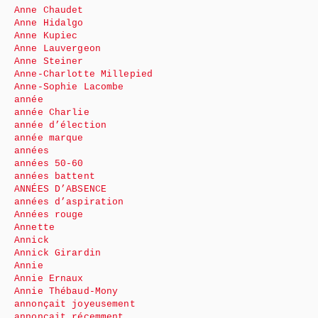
Anne Chaudet
Anne Hidalgo
Anne Kupiec
Anne Lauvergeon
Anne Steiner
Anne-Charlotte Millepied
Anne-Sophie Lacombe
année
année Charlie
année d’élection
année marque
années
années 50-60
années battent
ANNÉES D’ABSENCE
années d’aspiration
Années rouge
Annette
Annick
Annick Girardin
Annie
Annie Ernaux
Annie Thébaud-Mony
annonçait joyeusement
annonçait récemment