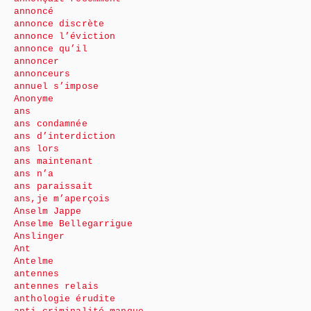
annoncé
annonce discrète
annonce l’éviction
annonce qu’il
annoncer
annonceurs
annuel s’impose
Anonyme
ans
ans condamnée
ans d’interdiction
ans lors
ans maintenant
ans n’a
ans paraissait
ans,je m’aperçois
Anselm Jappe
Anselme Bellegarrigue
Anslinger
Ant
Antelme
antennes
antennes relais
anthologie érudite