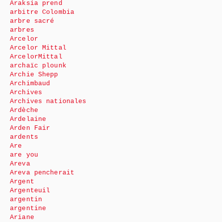
Araksia prend
arbitre Colombia
arbre sacré
arbres
Arcelor
Arcelor Mittal
ArcelorMittal
archaïc plounk
Archie Shepp
Archimbaud
Archives
Archives nationales
Ardèche
Ardelaine
Arden Fair
ardents
Are
are you
Areva
Areva pencherait
Argent
Argenteuil
argentin
argentine
Ariane