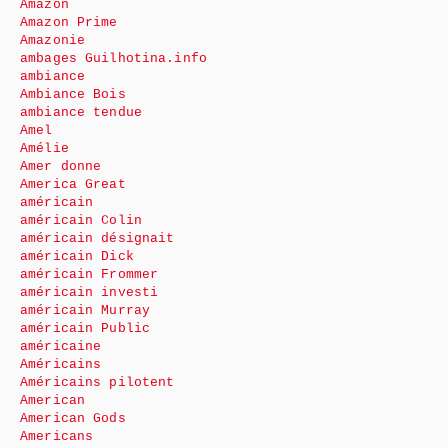
Amazon
Amazon Prime
Amazonie
ambages Guilhotina.info
ambiance
Ambiance Bois
ambiance tendue
Amel
Amélie
Amer donne
America Great
américain
américain Colin
américain désignait
américain Dick
américain Frommer
américain investi
américain Murray
américain Public
américaine
Américains
Américains pilotent
American
American Gods
Americans