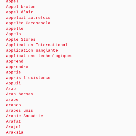
appel
Appel breton
appel d’air
appelait autrefois
appelée Cecosesola
appelle
Appels
Apple Stores
Application International
application sanglante
applications technologiques
apprend
apprendre
appris
appris l’existence
Appuii
Arab
Arab horses
arabe
arabes
arabes unis
Arabie Saoudite
Arafat
Arajol
Araksia