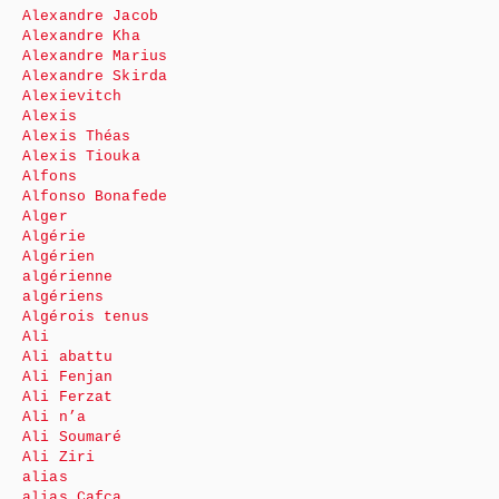
Alexandre Jacob
Alexandre Kha
Alexandre Marius
Alexandre Skirda
Alexievitch
Alexis
Alexis Théas
Alexis Tiouka
Alfons
Alfonso Bonafede
Alger
Algérie
Algérien
algérienne
algériens
Algérois tenus
Ali
Ali abattu
Ali Fenjan
Ali Ferzat
Ali n’a
Ali Soumaré
Ali Ziri
alias
alias Cafca