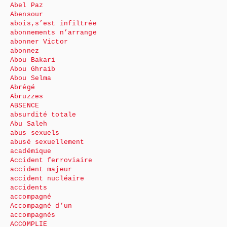
Abel Paz
Abensour
abois,s’est infiltrée
abonnements n’arrange
abonner Victor
abonnez
Abou Bakari
Abou Ghraib
Abou Selma
Abrégé
Abruzzes
ABSENCE
absurdité totale
Abu Saleh
abus sexuels
abusé sexuellement
académique
Accident ferroviaire
accident majeur
accident nucléaire
accidents
accompagné
Accompagné d’un
accompagnés
ACCOMPLIE