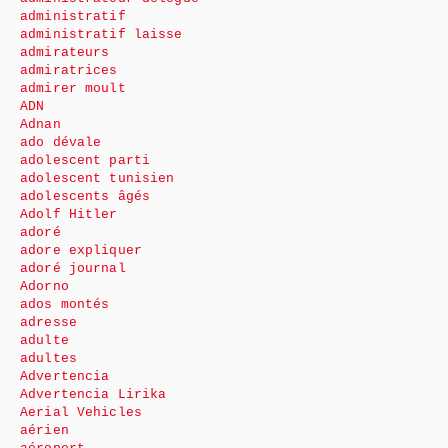
administratif
administratif laisse
admirateurs
admiratrices
admirer moult
ADN
Adnan
ado dévale
adolescent parti
adolescent tunisien
adolescents âgés
Adolf Hitler
adoré
adore expliquer
adoré journal
Adorno
ados montés
adresse
adulte
adultes
Advertencia
Advertencia Lirika
Aerial Vehicles
aérien