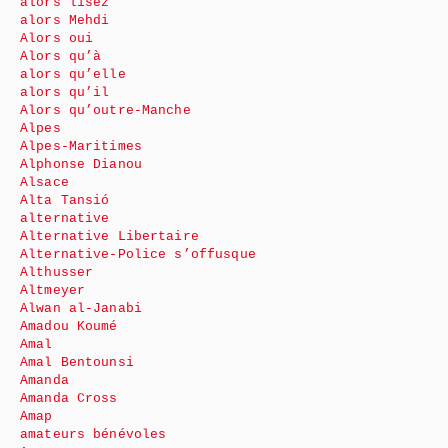
alors lisez
alors Mehdi
Alors oui
Alors qu’à
alors qu’elle
alors qu’il
Alors qu’outre-Manche
Alpes
Alpes-Maritimes
Alphonse Dianou
Alsace
Alta Tansió
alternative
Alternative Libertaire
Alternative-Police s’offusque
Althusser
Altmeyer
Alwan al-Janabi
Amadou Koumé
Amal
Amal Bentounsi
Amanda
Amanda Cross
Amap
amateurs bénévoles