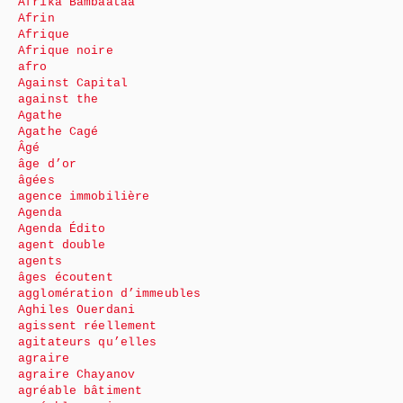
Afrika Bambaataa
Afrin
Afrique
Afrique noire
afro
Against Capital
against the
Agathe
Agathe Cagé
Âgé
âge d’or
âgées
agence immobilière
Agenda
Agenda Édito
agent double
agents
âges écoutent
agglomération d’immeubles
Aghiles Ouerdani
agissent réellement
agitateurs qu’elles
agraire
agraire Chayanov
agréable bâtiment