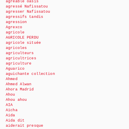
agréable oasis
agressé Nafissatou
agresser Nafissatou
agressifs tandis
agression
Agrexco
agricole
AGRICOLE PERDU
agricole située
agricoles
agriculteurs
agricultrices
agriculture
Aguarico
aguichante collection
Ahmed
Ahmed Alwan
Ahora Madrid
Ahou
Ahou ahou
AIA
Aïcha
Aida
Aida dit
aiderait presque