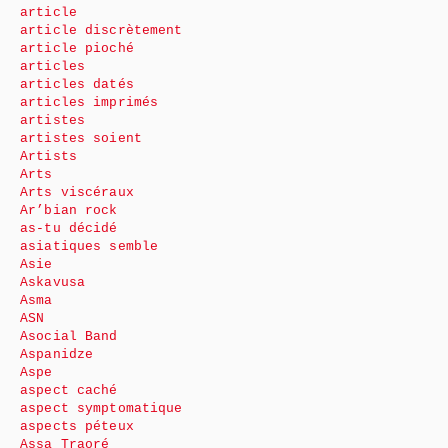
article
article discrètement
article pioché
articles
articles datés
articles imprimés
artistes
artistes soient
Artists
Arts
Arts viscéraux
Ar’bian rock
as-tu décidé
asiatiques semble
Asie
Askavusa
Asma
ASN
Asocial Band
Aspanidze
Aspe
aspect caché
aspect symptomatique
aspects péteux
Assa Traoré