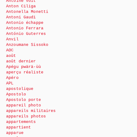
Antoine voit
Anton Ciliga
Antonella Monetti
Antoni Gaudi
Antonio échappe
Antonio Ferrara
António Guterres
Anvil
Anzoumane Sissoko
AOC
août
août dernier
Apégu pwärä-ùù
aperçu réaliste
Apéro
APL
apostolique
Apostolo
Apostolo porte
appareil photo
appareils militaires
appareils photos
appartements
appartient
apparue