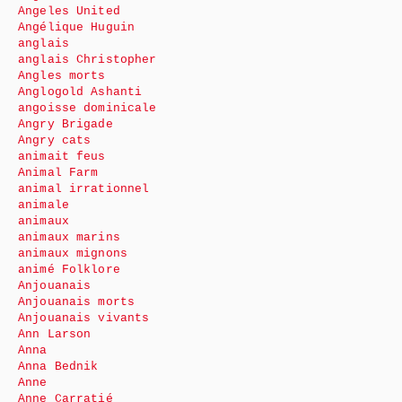
Angeles United
Angélique Huguin
anglais
anglais Christopher
Angles morts
Anglogold Ashanti
angoisse dominicale
Angry Brigade
Angry cats
animait feus
Animal Farm
animal irrationnel
animale
animaux
animaux marins
animaux mignons
animé Folklore
Anjouanais
Anjouanais morts
Anjouanais vivants
Ann Larson
Anna
Anna Bednik
Anne
Anne Carratié