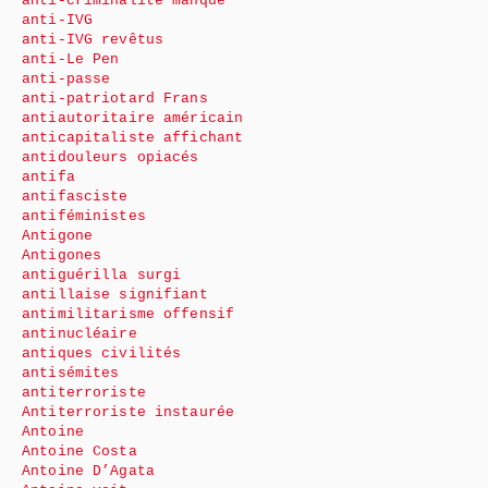
anti-criminalité manque
anti-IVG
anti-IVG revêtus
anti-Le Pen
anti-passe
anti-patriotard Frans
antiautoritaire américain
anticapitaliste affichant
antidouleurs opiacés
antifa
antifasciste
antiféministes
Antigone
Antigones
antiguérilla surgi
antillaise signifiant
antimilitarisme offensif
antinucléaire
antiques civilités
antisémites
antiterroriste
Antiterroriste instaurée
Antoine
Antoine Costa
Antoine D’Agata