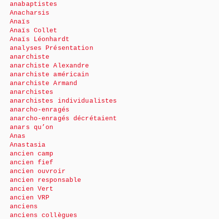
anabaptistes
Anacharsis
Anaïs
Anaïs Collet
Anaïs Léonhardt
analyses Présentation
anarchiste
anarchiste Alexandre
anarchiste américain
anarchiste Armand
anarchistes
anarchistes individualistes
anarcho-enragés
anarcho-enragés décrétaient
anars qu’on
Anas
Anastasia
ancien camp
ancien fief
ancien ouvroir
ancien responsable
ancien Vert
ancien VRP
anciens
anciens collègues