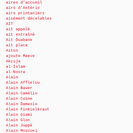
aires d’accueil
airs d’Astérix
airs printaniers
aisément décelables
AIT
ait appelé
ait entraîné
Ait Ouabane
ait place
Aiton
ajoute Maeve
Akcija
al-Islam
al-Nosra
Alain
Alain Afflelou
Alain Bauer
Alain Camélio
Alain Coine
Alain Damasio
Alain Finkielkraut
Alain Giami
Alain Glon
Alain Juppé
Alain Mosconi