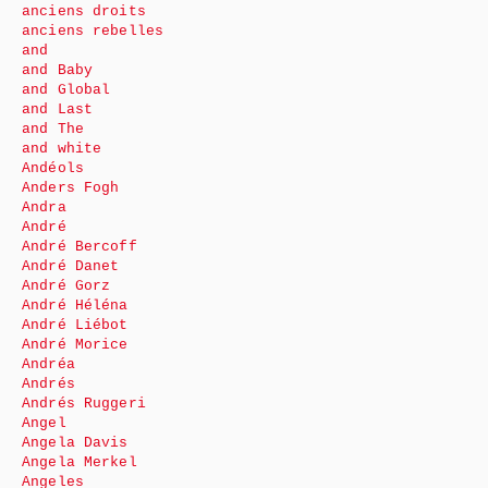
anciens droits
anciens rebelles
and
and Baby
and Global
and Last
and The
and white
Andéols
Anders Fogh
Andra
André
André Bercoff
André Danet
André Gorz
André Héléna
André Liébot
André Morice
Andréa
Andrés
Andrés Ruggeri
Angel
Angela Davis
Angela Merkel
Angeles