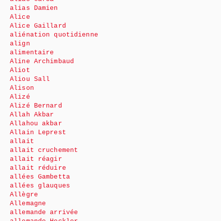
alias Damien
Alice
Alice Gaillard
aliénation quotidienne
align
alimentaire
Aline Archimbaud
Aliot
Aliou Sall
Alison
Alizé
Alizé Bernard
Allah Akbar
Allahou akbar
Allain Leprest
allait
allait cruchement
allait réagir
allait réduire
allées Gambetta
allées glauques
Allègre
Allemagne
allemande arrivée