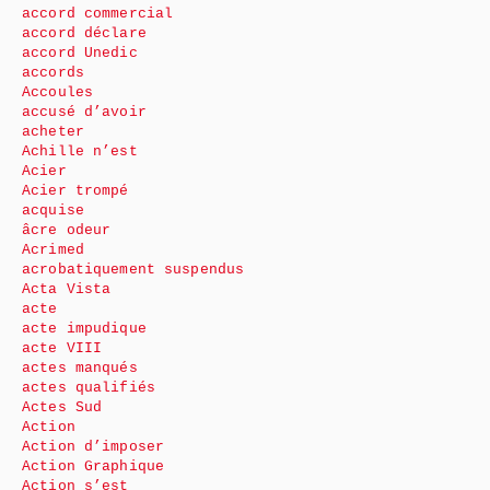
accord commercial
accord déclare
accord Unedic
accords
Accoules
accusé d’avoir
acheter
Achille n’est
Acier
Acier trompé
acquise
âcre odeur
Acrimed
acrobatiquement suspendus
Acta Vista
acte
acte impudique
acte VIII
actes manqués
actes qualifiés
Actes Sud
Action
Action d’imposer
Action Graphique
Action s’est