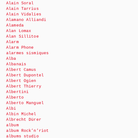
Alain Soral
Alain Tarrius
Alain Vidalies
Alamano Alliandi
Alameda
Alan Lomax
Alan Sillitoe
Alarm
Alarm Phone
alarmes sismiques
Alba
Albanais
Albert Camus
Albert Dupontel
Albert Ogien
Albert Thierry
Albertini
Alberto
Alberto Manguel
Albi
Albin Michel
Albrecht Dürer
album
album Rock’n’riot
albums studio