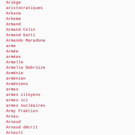
Ariège
aristocratiques
Arkana
Arkema
Armand
Armand Colin
Armand Gatti
Armando Maradona
arme
Armée
armées
Armelle
Armelle Debroize
Arménie
arménien
Arméniens
armes
armes citoyens
armes ici
armes nucléaires
Army Fraktion
Arnau
Arnaud
Arnaud décrit
Arnault