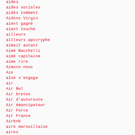
aides
aides sociales
aidés tombent
Aidons Virgin
aient gagné
aient touché
ailleurs
ailleurs apocryphe
aimait autant
Aimé Bacchelli
aimé capitaine
aime rire
Aimons-nous
Ain
aîné s’engage
air
Air Bel
Air breton
Air d’autoroute
Air émancipateur
Air Force
Air France
Airbnb
aire marseillaise
aires