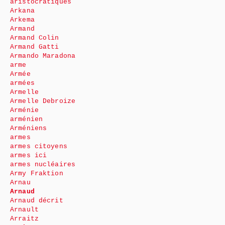
aristocratiques
Arkana
Arkema
Armand
Armand Colin
Armand Gatti
Armando Maradona
arme
Armée
armées
Armelle
Armelle Debroize
Arménie
arménien
Arméniens
armes
armes citoyens
armes ici
armes nucléaires
Army Fraktion
Arnau
Arnaud
Arnaud décrit
Arnault
Arraitz