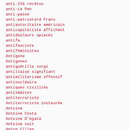
anti-IVG revêtus
anti-Le Pen
anti-passe
anti-patriotard Frans
antiautoritaire américain
anticapitaliste affichant
antidouleurs opiacés
antifa
antifasciste
antiféministes
Antigone
Antigones
antiguérilla surgi
antillaise signifiant
antimilitarisme offensif
antinucléaire
antiques civilités
antisémites
antiterroriste
Antiterroriste instaurée
Antoine
Antoine Costa
Antoine D’Agata
Antoine voit
Anton Ciliga