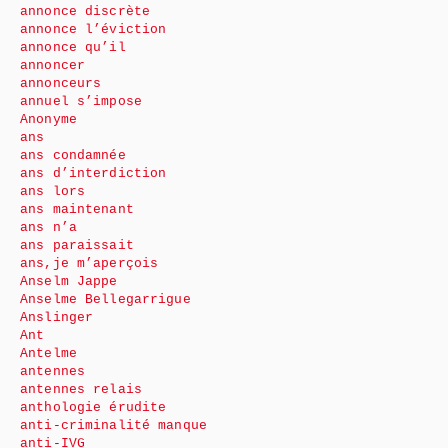
annonce discrète
annonce l’éviction
annonce qu’il
annoncer
annonceurs
annuel s’impose
Anonyme
ans
ans condamnée
ans d’interdiction
ans lors
ans maintenant
ans n’a
ans paraissait
ans,je m’aperçois
Anselm Jappe
Anselme Bellegarrigue
Anslinger
Ant
Antelme
antennes
antennes relais
anthologie érudite
anti-criminalité manque
anti-IVG