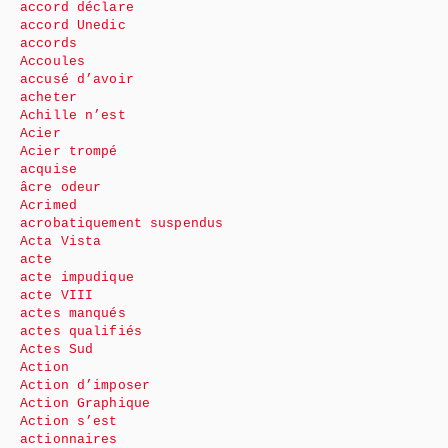
accord déclare
accord Unedic
accords
Accoules
accusé d’avoir
acheter
Achille n’est
Acier
Acier trompé
acquise
âcre odeur
Acrimed
acrobatiquement suspendus
Acta Vista
acte
acte impudique
acte VIII
actes manqués
actes qualifiés
Actes Sud
Action
Action d’imposer
Action Graphique
Action s’est
actionnaires