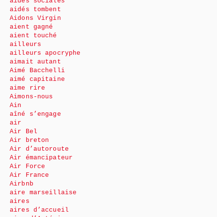
aides sociales
aidés tombent
Aidons Virgin
aient gagné
aient touché
ailleurs
ailleurs apocryphe
aimait autant
Aimé Bacchelli
aimé capitaine
aime rire
Aimons-nous
Ain
aîné s’engage
air
Air Bel
Air breton
Air d’autoroute
Air émancipateur
Air Force
Air France
Airbnb
aire marseillaise
aires
aires d’accueil