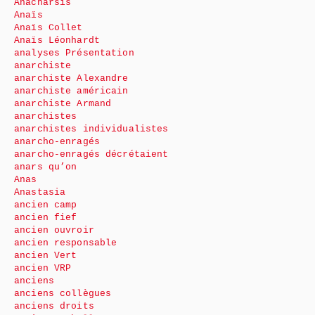
Anacharsis
Anaïs
Anaïs Collet
Anaïs Léonhardt
analyses Présentation
anarchiste
anarchiste Alexandre
anarchiste américain
anarchiste Armand
anarchistes
anarchistes individualistes
anarcho-enragés
anarcho-enragés décrétaient
anars qu’on
Anas
Anastasia
ancien camp
ancien fief
ancien ouvroir
ancien responsable
ancien Vert
ancien VRP
anciens
anciens collègues
anciens droits