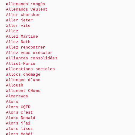
allemands rongés
Allemands veulent
Aller chercher
aller jeter
aller vite
Allez
Allez Martine
Allez Nath
allez rencontrer
Allez-vous exécuter
alliances consolidées
Alliot-Marie
allocations sociales
allocs chômage
allongée d’une
Alloush
allument CNews
Almereyda
Alors
Alors CQFD
Alors c’est
Alors Donald
Alors j’ai
alors lisez
alors Mehdi