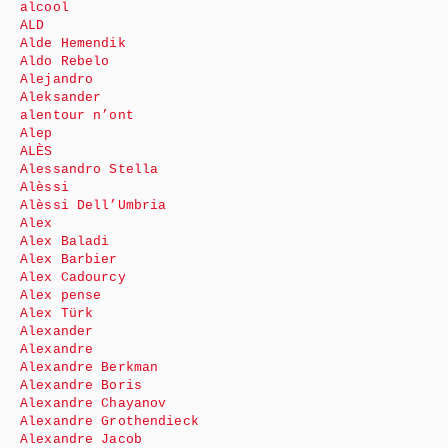
alcool
ALD
Alde Hemendik
Aldo Rebelo
Alejandro
Aleksander
alentour n’ont
Alep
ALÈS
Alessandro Stella
Alèssi
Alèssi Dell’Umbria
Alex
Alex Baladi
Alex Barbier
Alex Cadourcy
Alex pense
Alex Türk
Alexander
Alexandre
Alexandre Berkman
Alexandre Boris
Alexandre Chayanov
Alexandre Grothendieck
Alexandre Jacob