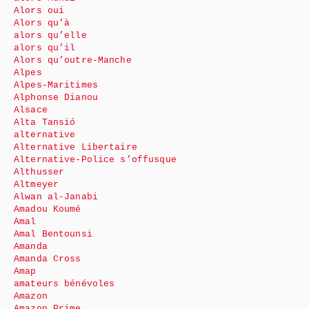
Alors oui
Alors qu’à
alors qu’elle
alors qu’il
Alors qu’outre-Manche
Alpes
Alpes-Maritimes
Alphonse Dianou
Alsace
Alta Tansió
alternative
Alternative Libertaire
Alternative-Police s’offusque
Althusser
Altmeyer
Alwan al-Janabi
Amadou Koumé
Amal
Amal Bentounsi
Amanda
Amanda Cross
Amap
amateurs bénévoles
Amazon
Amazon Prime