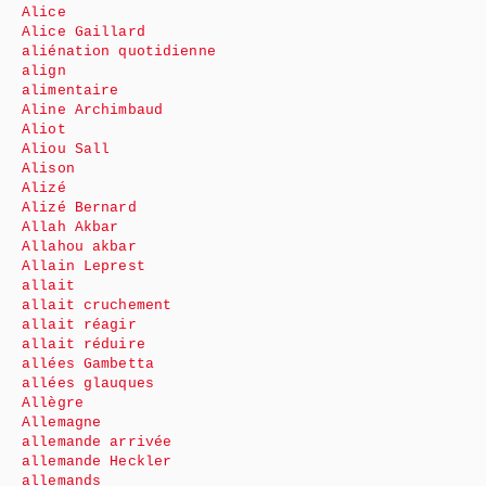
Alice
Alice Gaillard
aliénation quotidienne
align
alimentaire
Aline Archimbaud
Aliot
Aliou Sall
Alison
Alizé
Alizé Bernard
Allah Akbar
Allahou akbar
Allain Leprest
allait
allait cruchement
allait réagir
allait réduire
allées Gambetta
allées glauques
Allègre
Allemagne
allemande arrivée
allemande Heckler
allemands