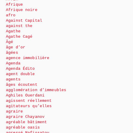
Afrique
Afrique noire
afro
Against Capital
against the
Agathe
Agathe Cagé
Âgé
âge d’or
âgées
agence immobilière
Agenda
Agenda Édito
agent double
agents
âges écoutent
agglomération d’immeubles
Aghiles Ouerdani
agissent réellement
agitateurs qu’elles
agraire
agraire Chayanov
agréable bâtiment
agréable oasis
agressé Nafissatou