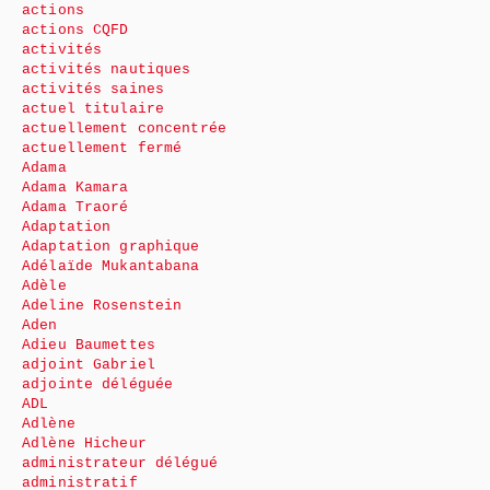
actions
actions CQFD
activités
activités nautiques
activités saines
actuel titulaire
actuellement concentrée
actuellement fermé
Adama
Adama Kamara
Adama Traoré
Adaptation
Adaptation graphique
Adélaïde Mukantabana
Adèle
Adeline Rosenstein
Aden
Adieu Baumettes
adjoint Gabriel
adjointe déléguée
ADL
Adlène
Adlène Hicheur
administrateur délégué
administratif