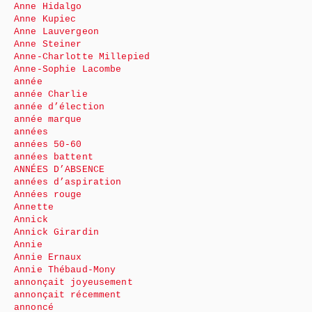
Anne Hidalgo
Anne Kupiec
Anne Lauvergeon
Anne Steiner
Anne-Charlotte Millepied
Anne-Sophie Lacombe
année
année Charlie
année d’élection
année marque
années
années 50-60
années battent
ANNÉES D’ABSENCE
années d’aspiration
Années rouge
Annette
Annick
Annick Girardin
Annie
Annie Ernaux
Annie Thébaud-Mony
annonçait joyeusement
annonçait récemment
annoncé