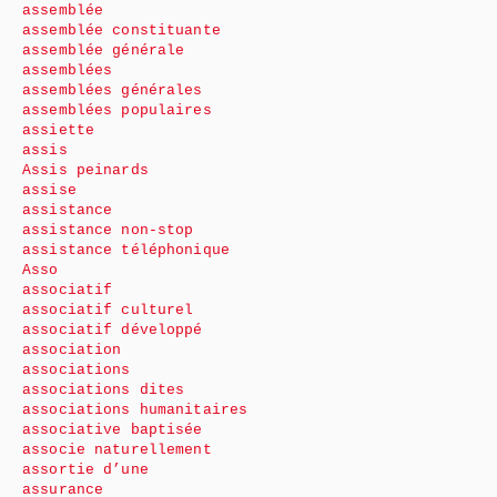
assemblée
assemblée constituante
assemblée générale
assemblées
assemblées générales
assemblées populaires
assiette
assis
Assis peinards
assise
assistance
assistance non-stop
assistance téléphonique
Asso
associatif
associatif culturel
associatif développé
association
associations
associations dites
associations humanitaires
associative baptisée
associe naturellement
assortie d’une
assurance