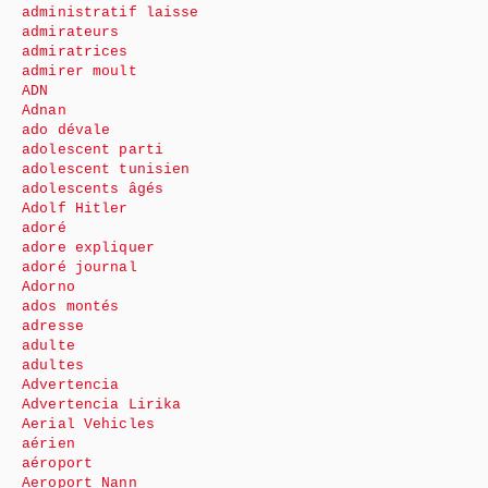
administratif laisse
admirateurs
admiratrices
admirer moult
ADN
Adnan
ado dévale
adolescent parti
adolescent tunisien
adolescents âgés
Adolf Hitler
adoré
adore expliquer
adoré journal
Adorno
ados montés
adresse
adulte
adultes
Advertencia
Advertencia Lirika
Aerial Vehicles
aérien
aéroport
Aeroport Nann