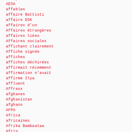
AESA
affables
affaire Battisti
affaire DSK
affaires d’un
Affaires étrangères
affaires liées
Affaires sociales
affichant clairement
Affiche signée
affiches
affiches déchirées
affirmait récemment
affirmation n’avait
affirme Ilya
affluent
Affreux
afghanes
Afghanistan
afghans
AFPA
Africa
africaines
Afrika Bambaataa
Afrin