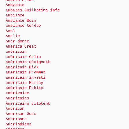
Amazonie
ambages Guilhotina.info
ambiance
Ambiance Bois
ambiance tendue
Amel
Amélie
Amer donne
America Great
américain
américain Colin
américain désignait
américain Dick
américain Frommer
américain investi
américain Murray
américain Public
américaine
Américains
Américains pilotent
American
American Gods
Americans
Amérindiens