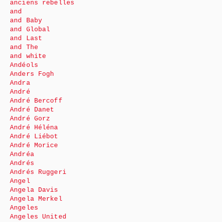
anciens rebelles
and
and Baby
and Global
and Last
and The
and white
Andéols
Anders Fogh
Andra
André
André Bercoff
André Danet
André Gorz
André Héléna
André Liébot
André Morice
Andréa
Andrés
Andrés Ruggeri
Angel
Angela Davis
Angela Merkel
Angeles
Angeles United