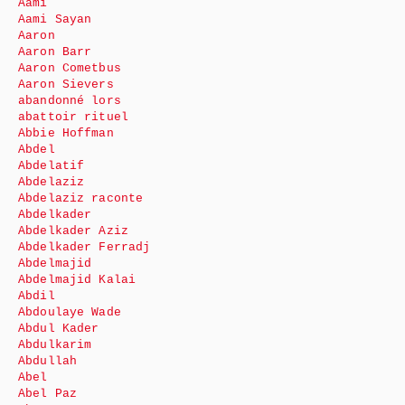
Aami
Aami Sayan
Aaron
Aaron Barr
Aaron Cometbus
Aaron Sievers
abandonné lors
abattoir rituel
Abbie Hoffman
Abdel
Abdelatif
Abdelaziz
Abdelaziz raconte
Abdelkader
Abdelkader Aziz
Abdelkader Ferradj
Abdelmajid
Abdelmajid Kalai
Abdil
Abdoulaye Wade
Abdul Kader
Abdulkarim
Abdullah
Abel
Abel Paz