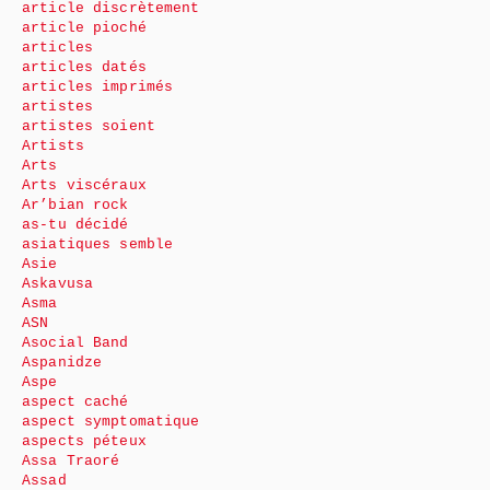
article discrètement
article pioché
articles
articles datés
articles imprimés
artistes
artistes soient
Artists
Arts
Arts viscéraux
Ar’bian rock
as-tu décidé
asiatiques semble
Asie
Askavusa
Asma
ASN
Asocial Band
Aspanidze
Aspe
aspect caché
aspect symptomatique
aspects péteux
Assa Traoré
Assad