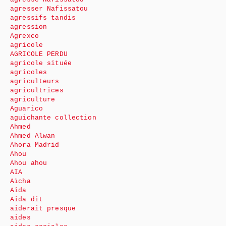
agresser Nafissatou
agressifs tandis
agression
Agrexco
agricole
AGRICOLE PERDU
agricole située
agricoles
agriculteurs
agricultrices
agriculture
Aguarico
aguichante collection
Ahmed
Ahmed Alwan
Ahora Madrid
Ahou
Ahou ahou
AIA
Aïcha
Aida
Aida dit
aiderait presque
aides