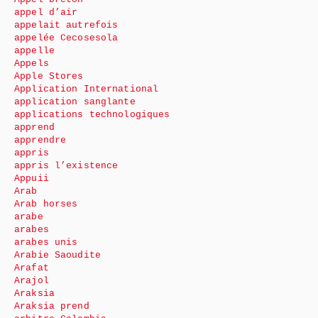
appel d’air
appelait autrefois
appelée Cecosesola
appelle
Appels
Apple Stores
Application International
application sanglante
applications technologiques
apprend
apprendre
appris
appris l’existence
Appuii
Arab
Arab horses
arabe
arabes
arabes unis
Arabie Saoudite
Arafat
Arajol
Araksia
Araksia prend