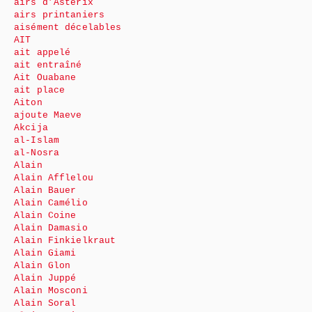
airs d’Astérix
airs printaniers
aisément décelables
AIT
ait appelé
ait entraîné
Ait Ouabane
ait place
Aiton
ajoute Maeve
Akcija
al-Islam
al-Nosra
Alain
Alain Afflelou
Alain Bauer
Alain Camélio
Alain Coine
Alain Damasio
Alain Finkielkraut
Alain Giami
Alain Glon
Alain Juppé
Alain Mosconi
Alain Soral