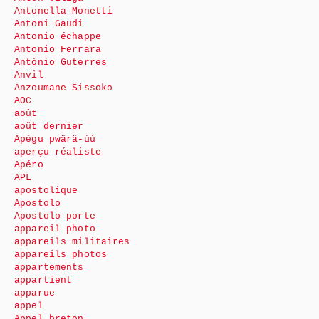
Antonella Monetti
Antoni Gaudi
Antonio échappe
Antonio Ferrara
António Guterres
Anvil
Anzoumane Sissoko
AOC
août
août dernier
Apégu pwärä-ùù
aperçu réaliste
Apéro
APL
apostolique
Apostolo
Apostolo porte
appareil photo
appareils militaires
appareils photos
appartements
appartient
apparue
appel
Appel breton