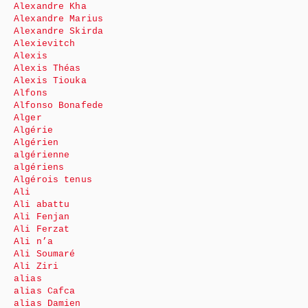
Alexandre Kha
Alexandre Marius
Alexandre Skirda
Alexievitch
Alexis
Alexis Théas
Alexis Tiouka
Alfons
Alfonso Bonafede
Alger
Algérie
Algérien
algérienne
algériens
Algérois tenus
Ali
Ali abattu
Ali Fenjan
Ali Ferzat
Ali n’a
Ali Soumaré
Ali Ziri
alias
alias Cafca
alias Damien