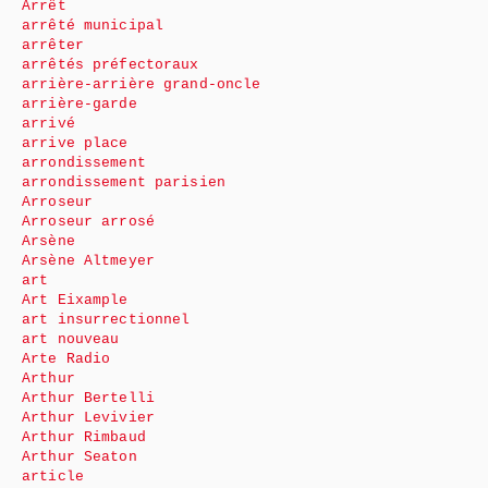
Arrêt
arrêté municipal
arrêter
arrêtés préfectoraux
arrière-arrière grand-oncle
arrière-garde
arrivé
arrive place
arrondissement
arrondissement parisien
Arroseur
Arroseur arrosé
Arsène
Arsène Altmeyer
art
Art Eixample
art insurrectionnel
art nouveau
Arte Radio
Arthur
Arthur Bertelli
Arthur Levivier
Arthur Rimbaud
Arthur Seaton
article