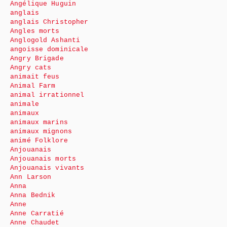
Angélique Huguin
anglais
anglais Christopher
Angles morts
Anglogold Ashanti
angoisse dominicale
Angry Brigade
Angry cats
animait feus
Animal Farm
animal irrationnel
animale
animaux
animaux marins
animaux mignons
animé Folklore
Anjouanais
Anjouanais morts
Anjouanais vivants
Ann Larson
Anna
Anna Bednik
Anne
Anne Carratié
Anne Chaudet