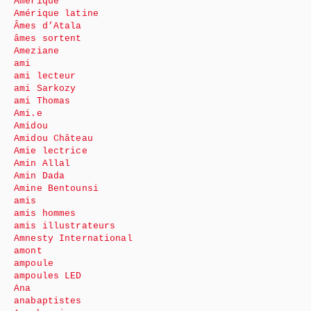
Amérique
Amérique latine
Âmes d’Atala
âmes sortent
Ameziane
ami
ami lecteur
ami Sarkozy
ami Thomas
Ami.e
Amidou
Amidou Château
Amie lectrice
Amin Allal
Amin Dada
Amine Bentounsi
amis
amis hommes
amis illustrateurs
Amnesty International
amont
ampoule
ampoules LED
Ana
anabaptistes