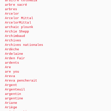
arbitre Colombia
arbre sacré
arbres
Arcelor
Arcelor Mittal
ArcelorMittal
archaïc plounk
Archie Shepp
Archimbaud
Archives
Archives nationales
Ardèche
Ardelaine
Arden Fair
ardents
Are
are you
Areva
Areva pencherait
Argent
Argenteuil
argentin
argentine
Ariane
Ariège