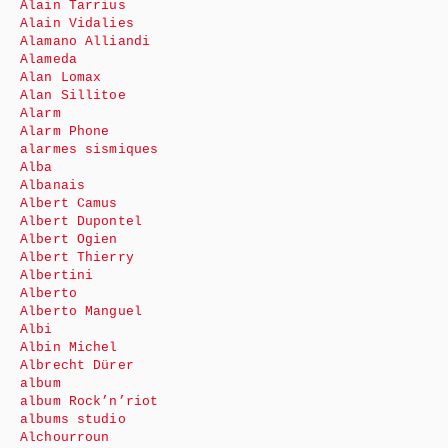
Alain Tarrius
Alain Vidalies
Alamano Alliandi
Alameda
Alan Lomax
Alan Sillitoe
Alarm
Alarm Phone
alarmes sismiques
Alba
Albanais
Albert Camus
Albert Dupontel
Albert Ogien
Albert Thierry
Albertini
Alberto
Alberto Manguel
Albi
Albin Michel
Albrecht Dürer
album
album Rock’n’riot
albums studio
Alchourroun