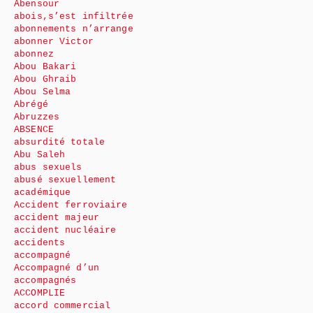
Abensour
abois,s’est infiltrée
abonnements n’arrange
abonner Victor
abonnez
Abou Bakari
Abou Ghraib
Abou Selma
Abrégé
Abruzzes
ABSENCE
absurdité totale
Abu Saleh
abus sexuels
abusé sexuellement
académique
Accident ferroviaire
accident majeur
accident nucléaire
accidents
accompagné
Accompagné d’un
accompagnés
ACCOMPLIE
accord commercial