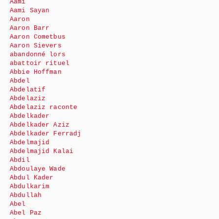
Aami
Aami Sayan
Aaron
Aaron Barr
Aaron Cometbus
Aaron Sievers
abandonné lors
abattoir rituel
Abbie Hoffman
Abdel
Abdelatif
Abdelaziz
Abdelaziz raconte
Abdelkader
Abdelkader Aziz
Abdelkader Ferradj
Abdelmajid
Abdelmajid Kalai
Abdil
Abdoulaye Wade
Abdul Kader
Abdulkarim
Abdullah
Abel
Abel Paz