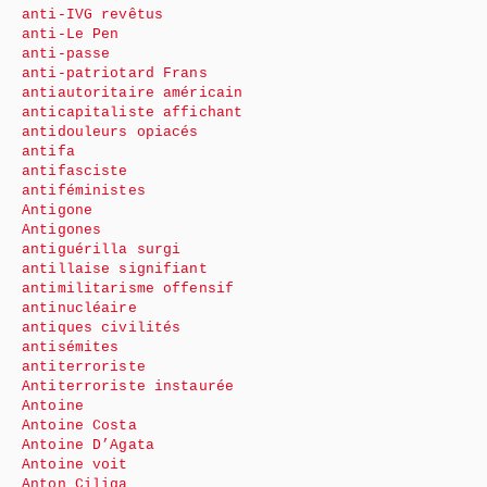
anti-IVG revêtus
anti-Le Pen
anti-passe
anti-patriotard Frans
antiautoritaire américain
anticapitaliste affichant
antidouleurs opiacés
antifa
antifasciste
antiféministes
Antigone
Antigones
antiguérilla surgi
antillaise signifiant
antimilitarisme offensif
antinucléaire
antiques civilités
antisémites
antiterroriste
Antiterroriste instaurée
Antoine
Antoine Costa
Antoine D’Agata
Antoine voit
Anton Ciliga