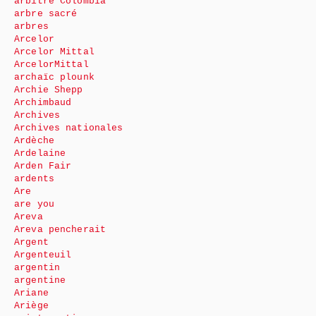
arbitre Colombia
arbre sacré
arbres
Arcelor
Arcelor Mittal
ArcelorMittal
archaïc plounk
Archie Shepp
Archimbaud
Archives
Archives nationales
Ardèche
Ardelaine
Arden Fair
ardents
Are
are you
Areva
Areva pencherait
Argent
Argenteuil
argentin
argentine
Ariane
Ariège