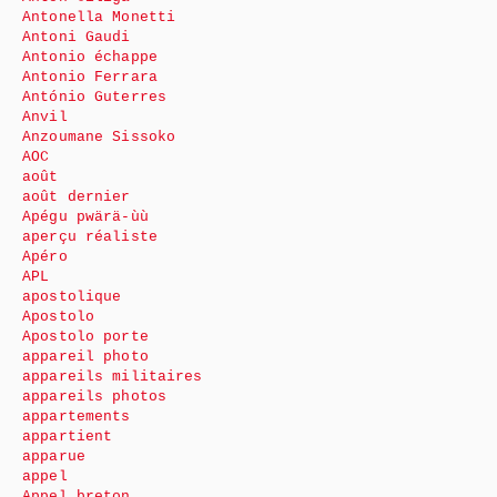
Antonella Monetti
Antoni Gaudi
Antonio échappe
Antonio Ferrara
António Guterres
Anvil
Anzoumane Sissoko
AOC
août
août dernier
Apégu pwärä-ùù
aperçu réaliste
Apéro
APL
apostolique
Apostolo
Apostolo porte
appareil photo
appareils militaires
appareils photos
appartements
appartient
apparue
appel
Appel breton