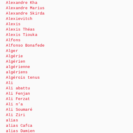
Alexandre Kha
Alexandre Marius
Alexandre Skirda
Alexievitch
Alexis
Alexis Théas
Alexis Tiouka
Alfons
Alfonso Bonafede
Alger
Algérie
Algérien
algérienne
algériens
Algérois tenus
Ali
Ali abattu
Ali Fenjan
Ali Ferzat
Ali n’a
Ali Soumaré
Ali Ziri
alias
alias Cafca
alias Damien