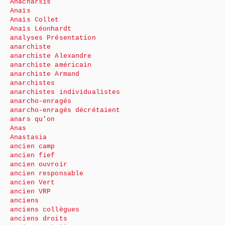
Anacharsis
Anaïs
Anaïs Collet
Anaïs Léonhardt
analyses Présentation
anarchiste
anarchiste Alexandre
anarchiste américain
anarchiste Armand
anarchistes
anarchistes individualistes
anarcho-enragés
anarcho-enragés décrétaient
anars qu’on
Anas
Anastasia
ancien camp
ancien fief
ancien ouvroir
ancien responsable
ancien Vert
ancien VRP
anciens
anciens collègues
anciens droits