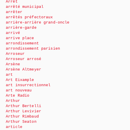
Arrêt
arrêté municipal
arrêter
arrêtés préfectoraux
arrière-arrière grand-oncle
arrière-garde
arrivé
arrive place
arrondissement
arrondissement parisien
Arroseur
Arroseur arrosé
Arsène
Arsène Altmeyer
art
Art Eixample
art insurrectionnel
art nouveau
Arte Radio
Arthur
Arthur Bertelli
Arthur Levivier
Arthur Rimbaud
Arthur Seaton
article