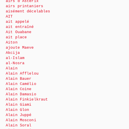
airs d’Astérix
airs printaniers
aisément décelables
AIT
ait appelé
ait entraîné
Ait Ouabane
ait place
Aiton
ajoute Maeve
Akcija
al-Islam
al-Nosra
Alain
Alain Afflelou
Alain Bauer
Alain Camélio
Alain Coine
Alain Damasio
Alain Finkielkraut
Alain Giami
Alain Glon
Alain Juppé
Alain Mosconi
Alain Soral