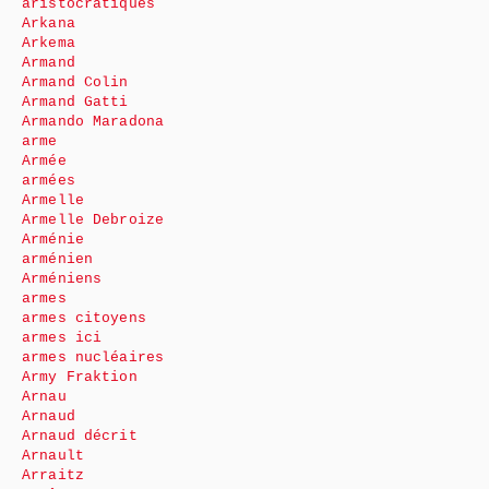
aristocratiques
Arkana
Arkema
Armand
Armand Colin
Armand Gatti
Armando Maradona
arme
Armée
armées
Armelle
Armelle Debroize
Arménie
arménien
Arméniens
armes
armes citoyens
armes ici
armes nucléaires
Army Fraktion
Arnau
Arnaud
Arnaud décrit
Arnault
Arraitz