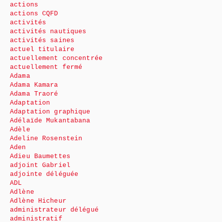
actions
actions CQFD
activités
activités nautiques
activités saines
actuel titulaire
actuellement concentrée
actuellement fermé
Adama
Adama Kamara
Adama Traoré
Adaptation
Adaptation graphique
Adélaïde Mukantabana
Adèle
Adeline Rosenstein
Aden
Adieu Baumettes
adjoint Gabriel
adjointe déléguée
ADL
Adlène
Adlène Hicheur
administrateur délégué
administratif