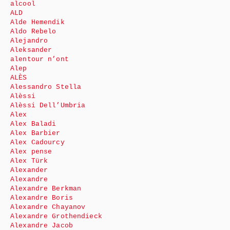
alcool
ALD
Alde Hemendik
Aldo Rebelo
Alejandro
Aleksander
alentour n’ont
Alep
ALÈS
Alessandro Stella
Alèssi
Alèssi Dell’Umbria
Alex
Alex Baladi
Alex Barbier
Alex Cadourcy
Alex pense
Alex Türk
Alexander
Alexandre
Alexandre Berkman
Alexandre Boris
Alexandre Chayanov
Alexandre Grothendieck
Alexandre Jacob