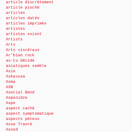
article discrètement
article pioché
articles
articles datés
articles imprimés
artistes
artistes soient
Artists
Arts
Arts viscéraux
Ar’bian rock
as-tu décidé
asiatiques semble
Asie
Askavusa
Asma
ASN
Asocial Band
Aspanidze
Aspe
aspect caché
aspect symptomatique
aspects péteux
Assa Traoré
Assad