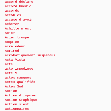
accord déclare
accord Unedic
accords
Accoules
accusé d’avoir
acheter
Achille n’est
Acier
Acier trompé
acquise
âcre odeur
Acrimed
acrobatiquement suspendus
Acta Vista
acte
acte impudique
acte VIII
actes manqués
actes qualifiés
Actes Sud
Action
Action d’imposer
Action Graphique
Action s’est
actionnaires