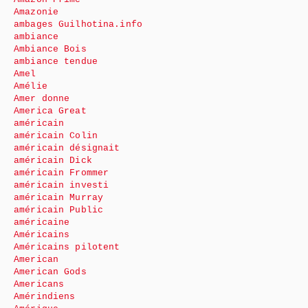
Amazonie
ambages Guilhotina.info
ambiance
Ambiance Bois
ambiance tendue
Amel
Amélie
Amer donne
America Great
américain
américain Colin
américain désignait
américain Dick
américain Frommer
américain investi
américain Murray
américain Public
américaine
Américains
Américains pilotent
American
American Gods
Americans
Amérindiens