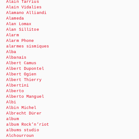
Alain Tarrius
Alain Vidalies
Alamano Alliandi
Alameda
Alan Lomax
Alan Sillitoe
Alarm
Alarm Phone
alarmes sismiques
Alba
Albanais
Albert Camus
Albert Dupontel
Albert Ogien
Albert Thierry
Albertini
Alberto
Alberto Manguel
Albi
Albin Michel
Albrecht Dürer
album
album Rock’n’riot
albums studio
Alchourroun