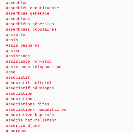
assemblée
assemblée constituante
assemblée générale
assemblées
assemblées générales
assemblées populaires
assiette
assis
Assis peinards
assise
assistance
assistance non-stop
assistance téléphonique
Asso
associatif
associatif culturel
associatif développé
association
associations
associations dites
associations humanitaires
associative baptisée
associe naturellement
assortie d’une
assurance