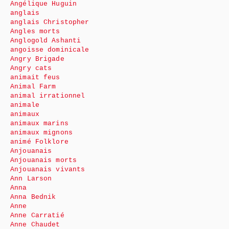
Angélique Huguin
anglais
anglais Christopher
Angles morts
Anglogold Ashanti
angoisse dominicale
Angry Brigade
Angry cats
animait feus
Animal Farm
animal irrationnel
animale
animaux
animaux marins
animaux mignons
animé Folklore
Anjouanais
Anjouanais morts
Anjouanais vivants
Ann Larson
Anna
Anna Bednik
Anne
Anne Carratié
Anne Chaudet