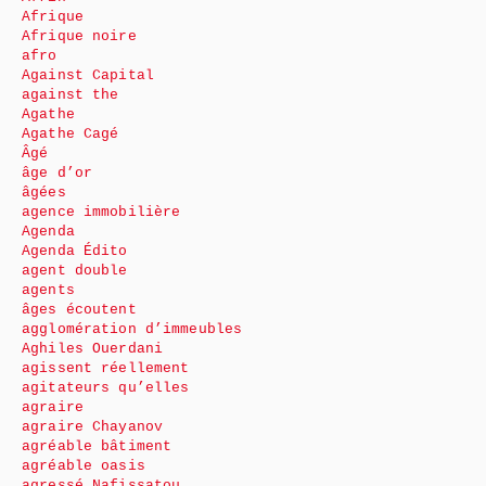
Afrique
Afrique noire
afro
Against Capital
against the
Agathe
Agathe Cagé
Âgé
âge d’or
âgées
agence immobilière
Agenda
Agenda Édito
agent double
agents
âges écoutent
agglomération d’immeubles
Aghiles Ouerdani
agissent réellement
agitateurs qu’elles
agraire
agraire Chayanov
agréable bâtiment
agréable oasis
agressé Nafissatou