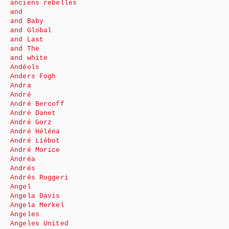
anciens rebelles
and
and Baby
and Global
and Last
and The
and white
Andéols
Anders Fogh
Andra
André
André Bercoff
André Danet
André Gorz
André Héléna
André Liébot
André Morice
Andréa
Andrés
Andrés Ruggeri
Angel
Angela Davis
Angela Merkel
Angeles
Angeles United