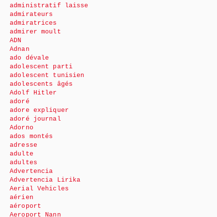
administratif laisse
admirateurs
admiratrices
admirer moult
ADN
Adnan
ado dévale
adolescent parti
adolescent tunisien
adolescents âgés
Adolf Hitler
adoré
adore expliquer
adoré journal
Adorno
ados montés
adresse
adulte
adultes
Advertencia
Advertencia Lirika
Aerial Vehicles
aérien
aéroport
Aeroport Nann