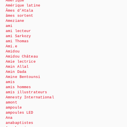
Amérique
Amérique latine
Âmes d’Atala
âmes sortent
Ameziane
ami
ami lecteur
ami Sarkozy
ami Thomas
Ami.e
Amidou
Amidou Château
Amie lectrice
Amin Allal
Amin Dada
Amine Bentounsi
amis
amis hommes
amis illustrateurs
Amnesty International
amont
ampoule
ampoules LED
Ana
anabaptistes