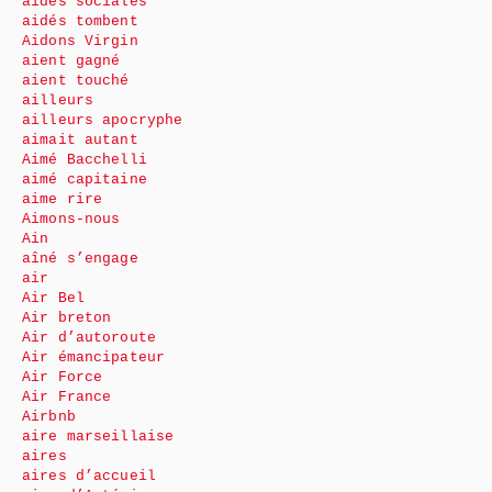
aides sociales
aidés tombent
Aidons Virgin
aient gagné
aient touché
ailleurs
ailleurs apocryphe
aimait autant
Aimé Bacchelli
aimé capitaine
aime rire
Aimons-nous
Ain
aîné s’engage
air
Air Bel
Air breton
Air d’autoroute
Air émancipateur
Air Force
Air France
Airbnb
aire marseillaise
aires
aires d’accueil