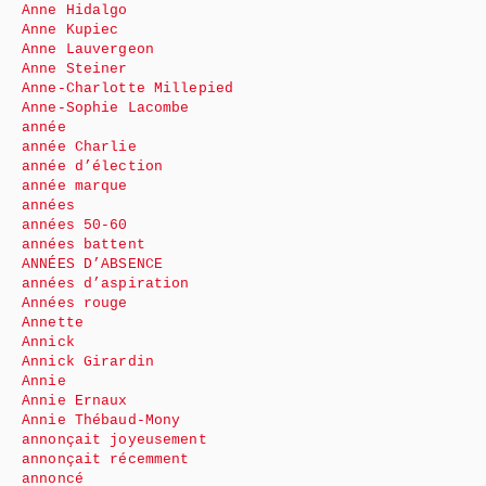
Anne Hidalgo
Anne Kupiec
Anne Lauvergeon
Anne Steiner
Anne-Charlotte Millepied
Anne-Sophie Lacombe
année
année Charlie
année d’élection
année marque
années
années 50-60
années battent
ANNÉES D’ABSENCE
années d’aspiration
Années rouge
Annette
Annick
Annick Girardin
Annie
Annie Ernaux
Annie Thébaud-Mony
annonçait joyeusement
annonçait récemment
annoncé