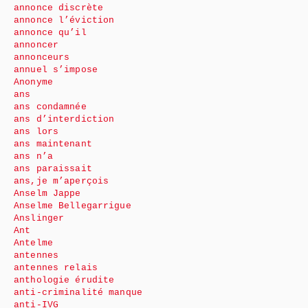
annonce discrète
annonce l’éviction
annonce qu’il
annoncer
annonceurs
annuel s’impose
Anonyme
ans
ans condamnée
ans d’interdiction
ans lors
ans maintenant
ans n’a
ans paraissait
ans,je m’aperçois
Anselm Jappe
Anselme Bellegarrigue
Anslinger
Ant
Antelme
antennes
antennes relais
anthologie érudite
anti-criminalité manque
anti-IVG