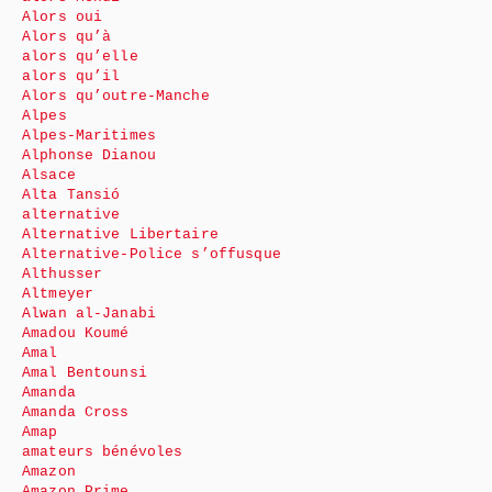
Alors oui
Alors qu’à
alors qu’elle
alors qu’il
Alors qu’outre-Manche
Alpes
Alpes-Maritimes
Alphonse Dianou
Alsace
Alta Tansió
alternative
Alternative Libertaire
Alternative-Police s’offusque
Althusser
Altmeyer
Alwan al-Janabi
Amadou Koumé
Amal
Amal Bentounsi
Amanda
Amanda Cross
Amap
amateurs bénévoles
Amazon
Amazon Prime