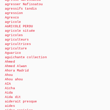
agresser Nafissatou
agressifs tandis
agression
Agrexco
agricole
AGRICOLE PERDU
agricole située
agricoles
agriculteurs
agricultrices
agriculture
Aguarico
aguichante collection
Ahmed
Ahmed Alwan
Ahora Madrid
Ahou
Ahou ahou
AIA
Aïcha
Aida
Aida dit
aiderait presque
aides