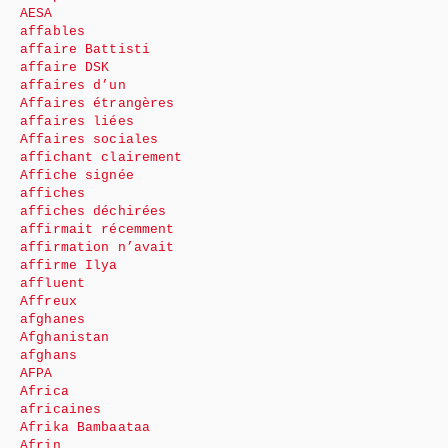
AESA
affables
affaire Battisti
affaire DSK
affaires d’un
Affaires étrangères
affaires liées
Affaires sociales
affichant clairement
Affiche signée
affiches
affiches déchirées
affirmait récemment
affirmation n’avait
affirme Ilya
affluent
Affreux
afghanes
Afghanistan
afghans
AFPA
Africa
africaines
Afrika Bambaataa
Afrin