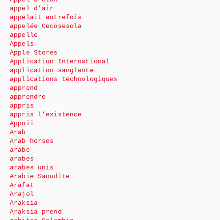
appel d’air
appelait autrefois
appelée Cecosesola
appelle
Appels
Apple Stores
Application International
application sanglante
applications technologiques
apprend
apprendre
appris
appris l’existence
Appuii
Arab
Arab horses
arabe
arabes
arabes unis
Arabie Saoudite
Arafat
Arajol
Araksia
Araksia prend