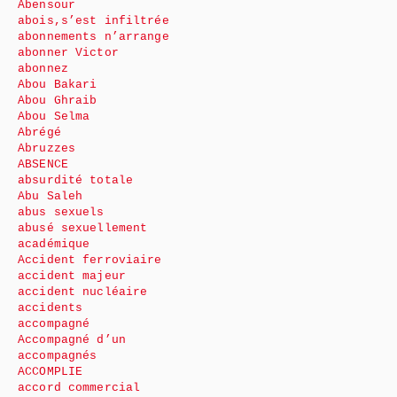
Abensour
abois,s’est infiltrée
abonnements n’arrange
abonner Victor
abonnez
Abou Bakari
Abou Ghraib
Abou Selma
Abrégé
Abruzzes
ABSENCE
absurdité totale
Abu Saleh
abus sexuels
abusé sexuellement
académique
Accident ferroviaire
accident majeur
accident nucléaire
accidents
accompagné
Accompagné d’un
accompagnés
ACCOMPLIE
accord commercial