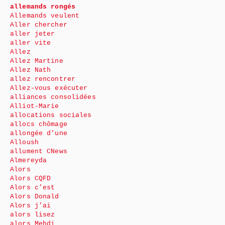
allemands rongés
Allemands veulent
Aller chercher
aller jeter
aller vite
Allez
Allez Martine
Allez Nath
allez rencontrer
Allez-vous exécuter
alliances consolidées
Alliot-Marie
allocations sociales
allocs chômage
allongée d’une
Alloush
allument CNews
Almereyda
Alors
Alors CQFD
Alors c’est
Alors Donald
Alors j’ai
alors lisez
alors Mehdi