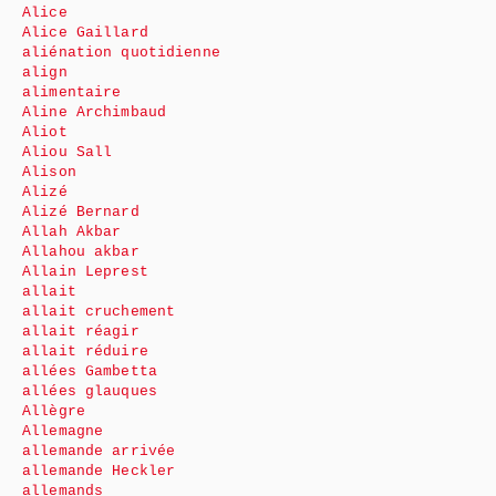
Alice
Alice Gaillard
aliénation quotidienne
align
alimentaire
Aline Archimbaud
Aliot
Aliou Sall
Alison
Alizé
Alizé Bernard
Allah Akbar
Allahou akbar
Allain Leprest
allait
allait cruchement
allait réagir
allait réduire
allées Gambetta
allées glauques
Allègre
Allemagne
allemande arrivée
allemande Heckler
allemands