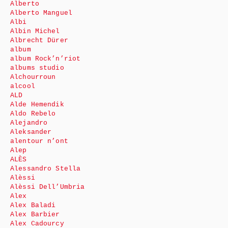
Alberto
Alberto Manguel
Albi
Albin Michel
Albrecht Dürer
album
album Rock’n’riot
albums studio
Alchourroun
alcool
ALD
Alde Hemendik
Aldo Rebelo
Alejandro
Aleksander
alentour n’ont
Alep
ALÈS
Alessandro Stella
Alèssi
Alèssi Dell’Umbria
Alex
Alex Baladi
Alex Barbier
Alex Cadourcy