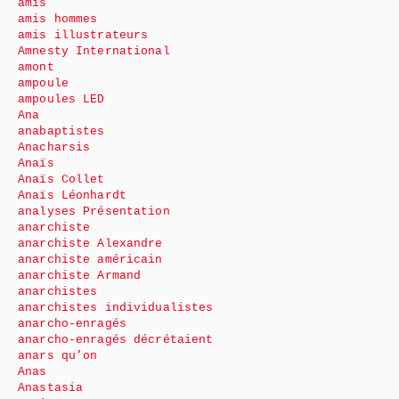
amis
amis hommes
amis illustrateurs
Amnesty International
amont
ampoule
ampoules LED
Ana
anabaptistes
Anacharsis
Anaïs
Anaïs Collet
Anaïs Léonhardt
analyses Présentation
anarchiste
anarchiste Alexandre
anarchiste américain
anarchiste Armand
anarchistes
anarchistes individualistes
anarcho-enragés
anarcho-enragés décrétaient
anars qu’on
Anas
Anastasia