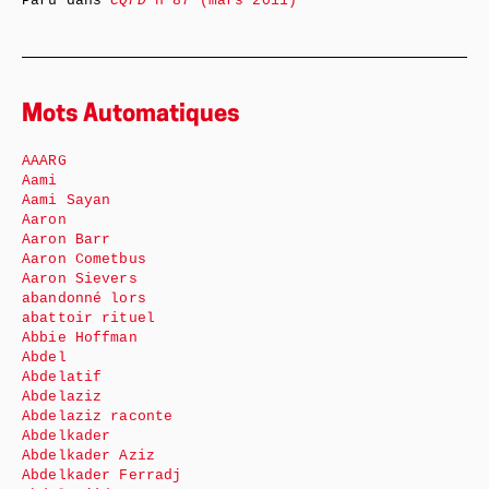
Paru dans
CQFD
n°87 (mars 2011)
Mots Automatiques
AAARG
Aami
Aami Sayan
Aaron
Aaron Barr
Aaron Cometbus
Aaron Sievers
abandonné lors
abattoir rituel
Abbie Hoffman
Abdel
Abdelatif
Abdelaziz
Abdelaziz raconte
Abdelkader
Abdelkader Aziz
Abdelkader Ferradj