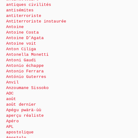
antiques civilités
antisémites
antiterroriste
Antiterroriste instaurée
Antoine
Antoine Costa
Antoine D’Agata
Antoine voit
Anton Ciliga
Antonella Monetti
Antoni Gaudi
Antonio échappe
Antonio Ferrara
António Guterres
Anvil
Anzoumane Sissoko
AOC
août
août dernier
Apégu pwärä-ùù
aperçu réaliste
Apéro
APL
apostolique
Apostolo