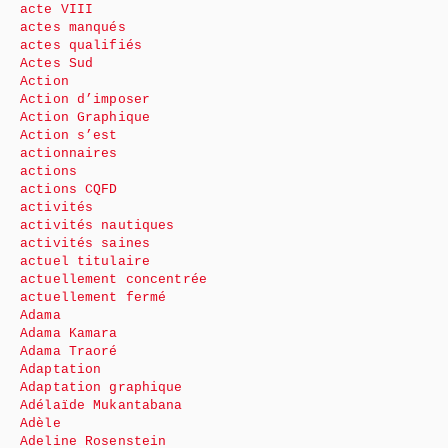
acte VIII
actes manqués
actes qualifiés
Actes Sud
Action
Action d’imposer
Action Graphique
Action s’est
actionnaires
actions
actions CQFD
activités
activités nautiques
activités saines
actuel titulaire
actuellement concentrée
actuellement fermé
Adama
Adama Kamara
Adama Traoré
Adaptation
Adaptation graphique
Adélaïde Mukantabana
Adèle
Adeline Rosenstein