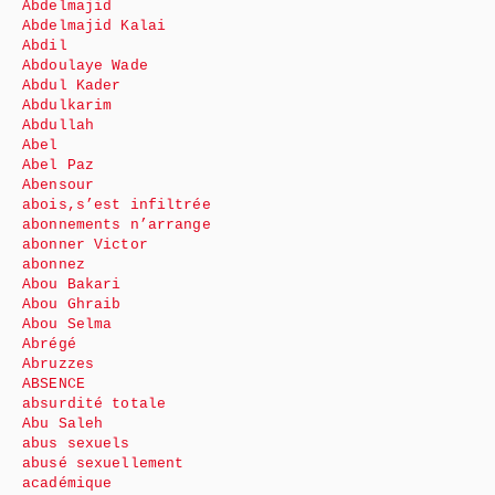
Abdelmajid
Abdelmajid Kalai
Abdil
Abdoulaye Wade
Abdul Kader
Abdulkarim
Abdullah
Abel
Abel Paz
Abensour
abois,s’est infiltrée
abonnements n’arrange
abonner Victor
abonnez
Abou Bakari
Abou Ghraib
Abou Selma
Abrégé
Abruzzes
ABSENCE
absurdité totale
Abu Saleh
abus sexuels
abusé sexuellement
académique