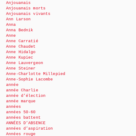
Anjouanais
Anjouanais morts
Anjouanais vivants
Ann Larson
Anna
Anna Bednik
Anne
Anne Carratié
Anne Chaudet
Anne Hidalgo
Anne Kupiec
Anne Lauvergeon
Anne Steiner
Anne-Charlotte Millepied
Anne-Sophie Lacombe
année
année Charlie
année d’élection
année marque
années
années 50-60
années battent
ANNÉES D’ABSENCE
années d’aspiration
Années rouge