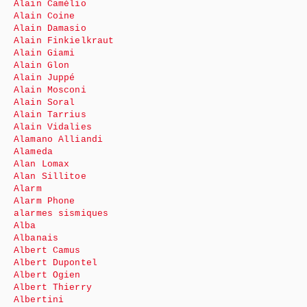
Alain Camélio
Alain Coine
Alain Damasio
Alain Finkielkraut
Alain Giami
Alain Glon
Alain Juppé
Alain Mosconi
Alain Soral
Alain Tarrius
Alain Vidalies
Alamano Alliandi
Alameda
Alan Lomax
Alan Sillitoe
Alarm
Alarm Phone
alarmes sismiques
Alba
Albanais
Albert Camus
Albert Dupontel
Albert Ogien
Albert Thierry
Albertini