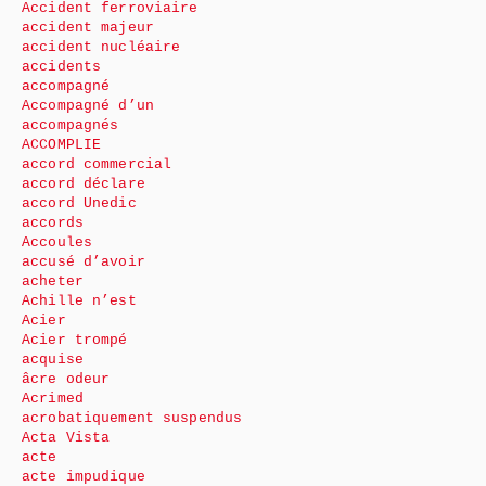
Accident ferroviaire
accident majeur
accident nucléaire
accidents
accompagné
Accompagné d’un
accompagnés
ACCOMPLIE
accord commercial
accord déclare
accord Unedic
accords
Accoules
accusé d’avoir
acheter
Achille n’est
Acier
Acier trompé
acquise
âcre odeur
Acrimed
acrobatiquement suspendus
Acta Vista
acte
acte impudique