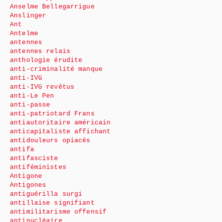
Anselme Bellegarrigue
Anslinger
Ant
Antelme
antennes
antennes relais
anthologie érudite
anti-criminalité manque
anti-IVG
anti-IVG revêtus
anti-Le Pen
anti-passe
anti-patriotard Frans
antiautoritaire américain
anticapitaliste affichant
antidouleurs opiacés
antifa
antifasciste
antiféministes
Antigone
Antigones
antiguérilla surgi
antillaise signifiant
antimilitarisme offensif
antinucléaire