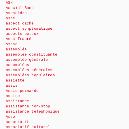
ASN
Asocial Band
Aspanidze
Aspe
aspect caché
aspect symptomatique
aspects péteux
Assa Traoré
Assad
assemblée
assemblée constituante
assemblée générale
assemblées
assemblées générales
assemblées populaires
assiette
assis
Assis peinards
assise
assistance
assistance non-stop
assistance téléphonique
Asso
associatif
associatif culturel