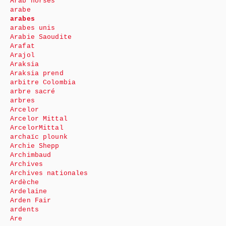
Arab horses
arabe
arabes
arabes unis
Arabie Saoudite
Arafat
Arajol
Araksia
Araksia prend
arbitre Colombia
arbre sacré
arbres
Arcelor
Arcelor Mittal
ArcelorMittal
archaïc plounk
Archie Shepp
Archimbaud
Archives
Archives nationales
Ardèche
Ardelaine
Arden Fair
ardents
Are