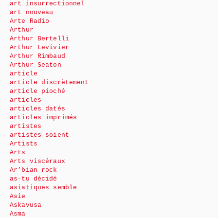
art insurrectionnel
art nouveau
Arte Radio
Arthur
Arthur Bertelli
Arthur Levivier
Arthur Rimbaud
Arthur Seaton
article
article discrètement
article pioché
articles
articles datés
articles imprimés
artistes
artistes soient
Artists
Arts
Arts viscéraux
Ar’bian rock
as-tu décidé
asiatiques semble
Asie
Askavusa
Asma