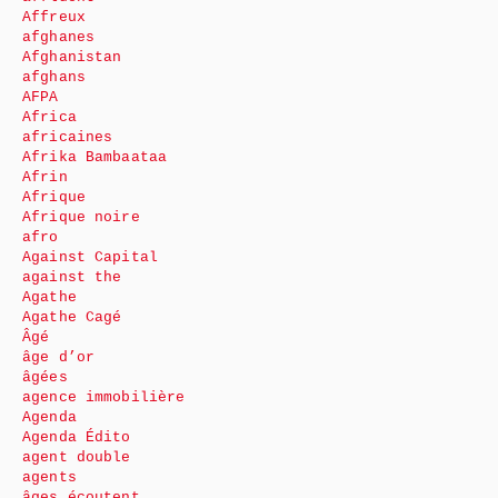
Affreux
afghanes
Afghanistan
afghans
AFPA
Africa
africaines
Afrika Bambaataa
Afrin
Afrique
Afrique noire
afro
Against Capital
against the
Agathe
Agathe Cagé
Âgé
âge d’or
âgées
agence immobilière
Agenda
Agenda Édito
agent double
agents
âges écoutent