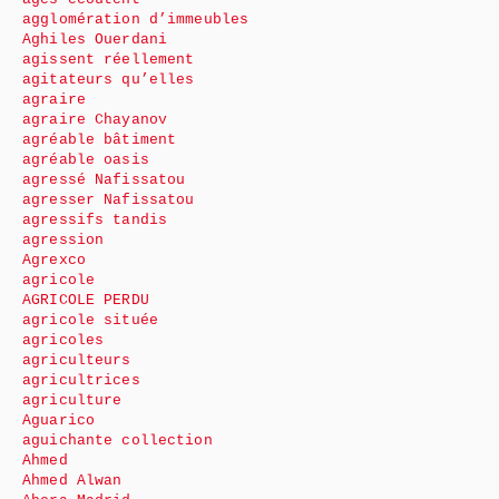
agglomération d’immeubles
Aghiles Ouerdani
agissent réellement
agitateurs qu’elles
agraire
agraire Chayanov
agréable bâtiment
agréable oasis
agressé Nafissatou
agresser Nafissatou
agressifs tandis
agression
Agrexco
agricole
AGRICOLE PERDU
agricole située
agricoles
agriculteurs
agricultrices
agriculture
Aguarico
aguichante collection
Ahmed
Ahmed Alwan