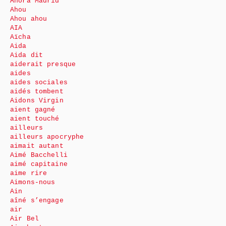
Ahora Madrid
Ahou
Ahou ahou
AIA
Aïcha
Aida
Aida dit
aiderait presque
aides
aides sociales
aidés tombent
Aidons Virgin
aient gagné
aient touché
ailleurs
ailleurs apocryphe
aimait autant
Aimé Bacchelli
aimé capitaine
aime rire
Aimons-nous
Ain
aîné s’engage
air
Air Bel