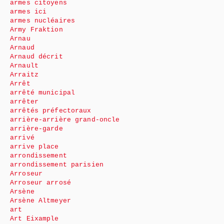
armes citoyens
armes ici
armes nucléaires
Army Fraktion
Arnau
Arnaud
Arnaud décrit
Arnault
Arraitz
Arrêt
arrêté municipal
arrêter
arrêtés préfectoraux
arrière-arrière grand-oncle
arrière-garde
arrivé
arrive place
arrondissement
arrondissement parisien
Arroseur
Arroseur arrosé
Arsène
Arsène Altmeyer
art
Art Eixample