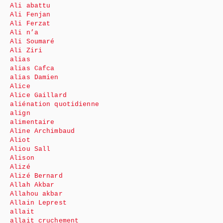
Ali abattu
Ali Fenjan
Ali Ferzat
Ali n’a
Ali Soumaré
Ali Ziri
alias
alias Cafca
alias Damien
Alice
Alice Gaillard
aliénation quotidienne
align
alimentaire
Aline Archimbaud
Aliot
Aliou Sall
Alison
Alizé
Alizé Bernard
Allah Akbar
Allahou akbar
Allain Leprest
allait
allait cruchement