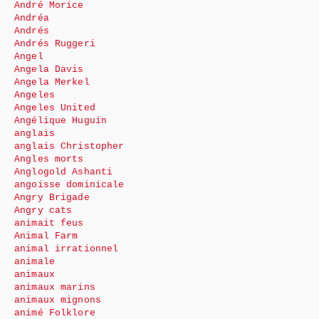
André Morice
Andréa
Andrés
Andrés Ruggeri
Angel
Angela Davis
Angela Merkel
Angeles
Angeles United
Angélique Huguin
anglais
anglais Christopher
Angles morts
Anglogold Ashanti
angoisse dominicale
Angry Brigade
Angry cats
animait feus
Animal Farm
animal irrationnel
animale
animaux
animaux marins
animaux mignons
animé Folklore