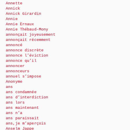
Annette
Annick
Annick Girardin
Annie
Annie Ernaux
Annie Thébaud-Mony
annonçait joyeusement
annonçait récemment
annoncé
annonce discrète
annonce l’éviction
annonce qu’il
annoncer
annonceurs
annuel s’impose
Anonyme
ans
ans condamnée
ans d’interdiction
ans lors
ans maintenant
ans n’a
ans paraissait
ans,je m’aperçois
Anselm Jappe