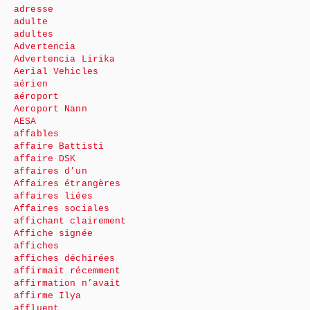
adresse
adulte
adultes
Advertencia
Advertencia Lirika
Aerial Vehicles
aérien
aéroport
Aeroport Nann
AESA
affables
affaire Battisti
affaire DSK
affaires d’un
Affaires étrangères
affaires liées
Affaires sociales
affichant clairement
Affiche signée
affiches
affiches déchirées
affirmait récemment
affirmation n’avait
affirme Ilya
affluent