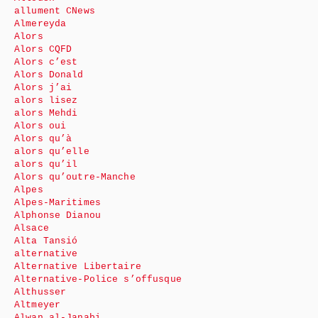
allument CNews
Almereyda
Alors
Alors CQFD
Alors c’est
Alors Donald
Alors j’ai
alors lisez
alors Mehdi
Alors oui
Alors qu’à
alors qu’elle
alors qu’il
Alors qu’outre-Manche
Alpes
Alpes-Maritimes
Alphonse Dianou
Alsace
Alta Tansió
alternative
Alternative Libertaire
Alternative-Police s’offusque
Althusser
Altmeyer
Alwan al-Janabi