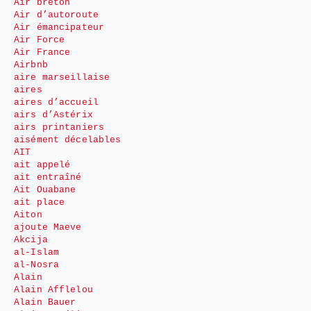
Air breton
Air d’autoroute
Air émancipateur
Air Force
Air France
Airbnb
aire marseillaise
aires
aires d’accueil
airs d’Astérix
airs printaniers
aisément décelables
AIT
ait appelé
ait entraîné
Ait Ouabane
ait place
Aiton
ajoute Maeve
Akcija
al-Islam
al-Nosra
Alain
Alain Afflelou
Alain Bauer