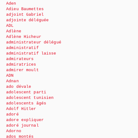
Aden
Adieu Baumettes
adjoint Gabriel
adjointe déléguée
ADL
Adlène
Adlène Hicheur
administrateur délégué
administratif
administratif laisse
admirateurs
admiratrices
admirer moult
ADN
Adnan
ado dévale
adolescent parti
adolescent tunisien
adolescents âgés
Adolf Hitler
adoré
adore expliquer
adoré journal
Adorno
ados montés