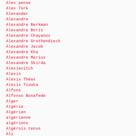
Alex pense
Alex Türk
Alexander
Alexandre
Alexandre Berkman
Alexandre Boris
Alexandre Chayanov
Alexandre Grothendieck
Alexandre Jacob
Alexandre Kha
Alexandre Marius
Alexandre Skirda
Alexievitch
Alexis
Alexis Théas
Alexis Tiouka
Alfons
Alfonso Bonafede
Alger
Algérie
Algérien
algérienne
algériens
Algérois tenus
Ali