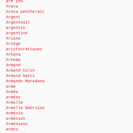
are you
Areva
Areva pencherait
Argent
Argenteuil
argentin
argentine
Ariane
Ariège
aristocratiques
Arkana
Arkema
Armand
Armand Colin
Armand Gatti
Armando Maradona
arme
Armée
armées
Armelle
Armelle Debroize
Arménie
arménien
Arméniens
armes