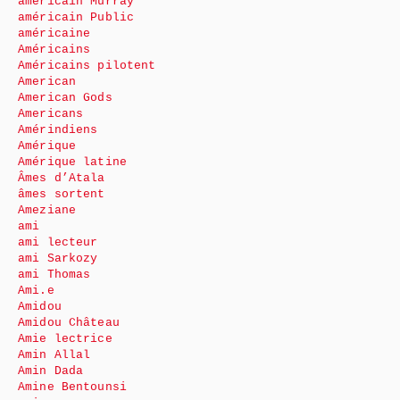
américain Murray
américain Public
américaine
Américains
Américains pilotent
American
American Gods
Americans
Amérindiens
Amérique
Amérique latine
Âmes d’Atala
âmes sortent
Ameziane
ami
ami lecteur
ami Sarkozy
ami Thomas
Ami.e
Amidou
Amidou Château
Amie lectrice
Amin Allal
Amin Dada
Amine Bentounsi