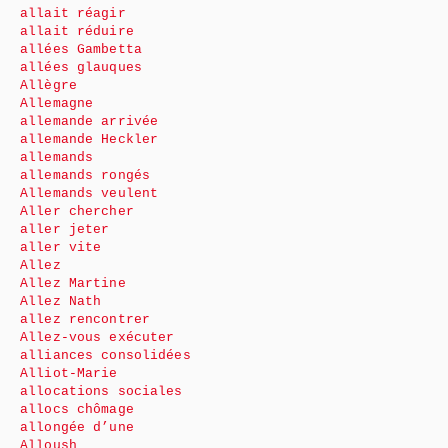
allait réagir
allait réduire
allées Gambetta
allées glauques
Allègre
Allemagne
allemande arrivée
allemande Heckler
allemands
allemands rongés
Allemands veulent
Aller chercher
aller jeter
aller vite
Allez
Allez Martine
Allez Nath
allez rencontrer
Allez-vous exécuter
alliances consolidées
Alliot-Marie
allocations sociales
allocs chômage
allongée d’une
Alloush