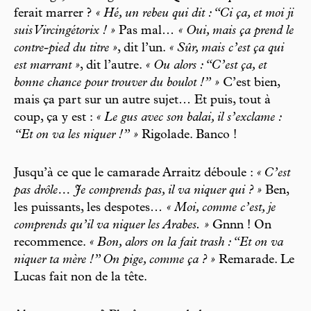
ferait marrer ?
« Hé, un rebeu qui dit : “Ci ça, et moi ji
suis Vircingétorix ! »
Pas mal…
« Oui, mais ça prend le
contre-pied du titre »
, dit l’un.
« Sûr, mais c’est ça qui
est marrant »
, dit l’autre.
« Ou alors : “C’est ça, et
bonne chance pour trouver du boulot !” »
C’est bien,
mais ça part sur un autre sujet… Et puis, tout à
coup, ça y est :
« Le gus avec son balai, il s’exclame :
“Et on va les niquer !” »
Rigolade. Banco !
Jusqu’à ce que le camarade Arraitz déboule :
« C’est
pas drôle… Je comprends pas, il va niquer qui ? »
Ben,
les puissants, les despotes…
« Moi, comme c’est, je
comprends qu’il va niquer les Arabes. »
Gnnn ! On
recommence.
« Bon, alors on la fait trash : “Et on va
niquer ta mère !” On pige, comme ça ? »
Remarade. Le
Lucas fait non de la tête.