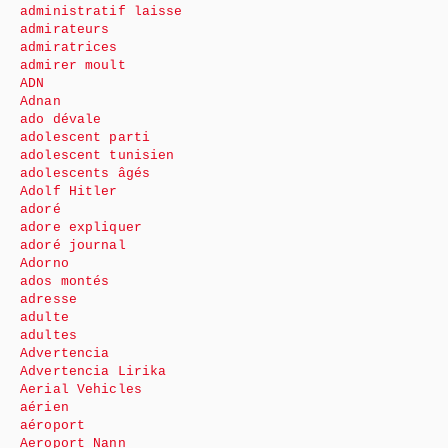
administratif laisse
admirateurs
admiratrices
admirer moult
ADN
Adnan
ado dévale
adolescent parti
adolescent tunisien
adolescents âgés
Adolf Hitler
adoré
adore expliquer
adoré journal
Adorno
ados montés
adresse
adulte
adultes
Advertencia
Advertencia Lirika
Aerial Vehicles
aérien
aéroport
Aeroport Nann