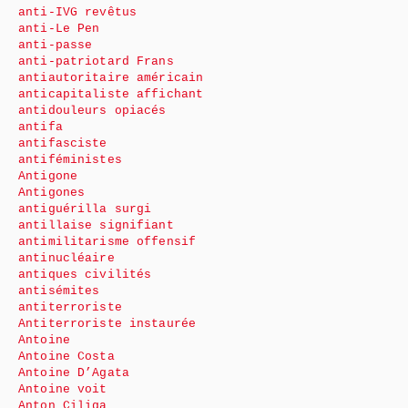
anti-IVG revêtus
anti-Le Pen
anti-passe
anti-patriotard Frans
antiautoritaire américain
anticapitaliste affichant
antidouleurs opiacés
antifa
antifasciste
antiféministes
Antigone
Antigones
antiguérilla surgi
antillaise signifiant
antimilitarisme offensif
antinucléaire
antiques civilités
antisémites
antiterroriste
Antiterroriste instaurée
Antoine
Antoine Costa
Antoine D’Agata
Antoine voit
Anton Ciliga