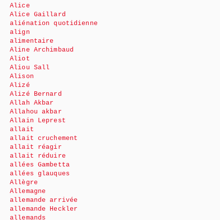
Alice
Alice Gaillard
aliénation quotidienne
align
alimentaire
Aline Archimbaud
Aliot
Aliou Sall
Alison
Alizé
Alizé Bernard
Allah Akbar
Allahou akbar
Allain Leprest
allait
allait cruchement
allait réagir
allait réduire
allées Gambetta
allées glauques
Allègre
Allemagne
allemande arrivée
allemande Heckler
allemands