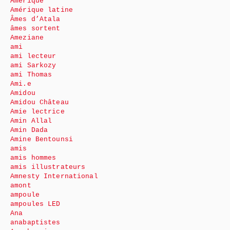
Amérique
Amérique latine
Âmes d’Atala
âmes sortent
Ameziane
ami
ami lecteur
ami Sarkozy
ami Thomas
Ami.e
Amidou
Amidou Château
Amie lectrice
Amin Allal
Amin Dada
Amine Bentounsi
amis
amis hommes
amis illustrateurs
Amnesty International
amont
ampoule
ampoules LED
Ana
anabaptistes