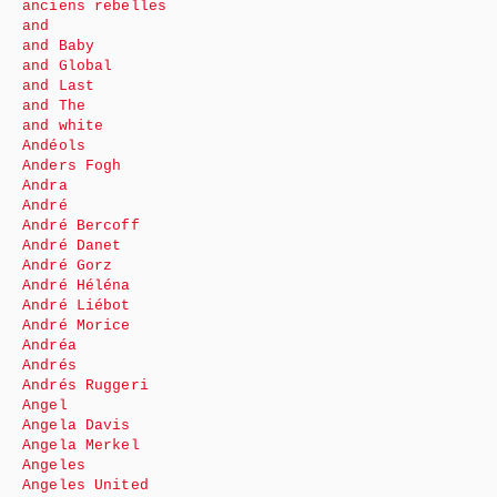
anciens rebelles
and
and Baby
and Global
and Last
and The
and white
Andéols
Anders Fogh
Andra
André
André Bercoff
André Danet
André Gorz
André Héléna
André Liébot
André Morice
Andréa
Andrés
Andrés Ruggeri
Angel
Angela Davis
Angela Merkel
Angeles
Angeles United