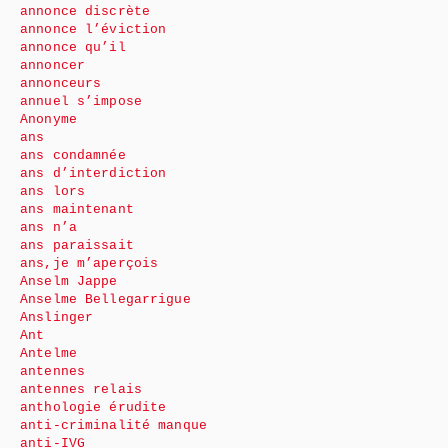
annonce discrète
annonce l’éviction
annonce qu’il
annoncer
annonceurs
annuel s’impose
Anonyme
ans
ans condamnée
ans d’interdiction
ans lors
ans maintenant
ans n’a
ans paraissait
ans,je m’aperçois
Anselm Jappe
Anselme Bellegarrigue
Anslinger
Ant
Antelme
antennes
antennes relais
anthologie érudite
anti-criminalité manque
anti-IVG