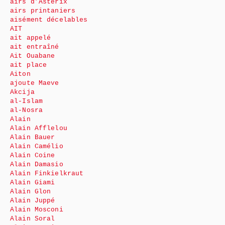
airs d’Astérix
airs printaniers
aisément décelables
AIT
ait appelé
ait entraîné
Ait Ouabane
ait place
Aiton
ajoute Maeve
Akcija
al-Islam
al-Nosra
Alain
Alain Afflelou
Alain Bauer
Alain Camélio
Alain Coine
Alain Damasio
Alain Finkielkraut
Alain Giami
Alain Glon
Alain Juppé
Alain Mosconi
Alain Soral