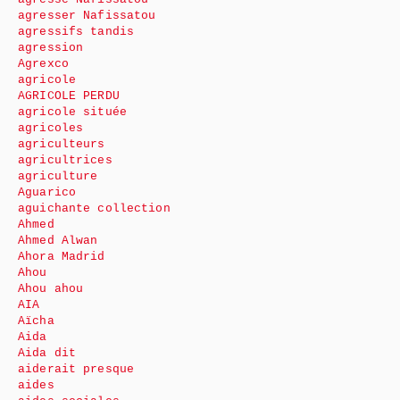
agresser Nafissatou
agressifs tandis
agression
Agrexco
agricole
AGRICOLE PERDU
agricole située
agricoles
agriculteurs
agricultrices
agriculture
Aguarico
aguichante collection
Ahmed
Ahmed Alwan
Ahora Madrid
Ahou
Ahou ahou
AIA
Aïcha
Aida
Aida dit
aiderait presque
aides