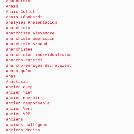
Anacharsis
Anaïs
Anaïs Collet
Anaïs Léonhardt
analyses Présentation
anarchiste
anarchiste Alexandre
anarchiste américain
anarchiste Armand
anarchistes
anarchistes individualistes
anarcho-enragés
anarcho-enragés décrétaient
anars qu’on
Anas
Anastasia
ancien camp
ancien fief
ancien ouvroir
ancien responsable
ancien Vert
ancien VRP
anciens
anciens collègues
anciens droits