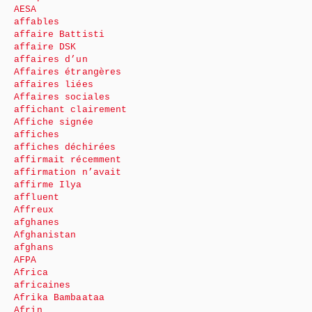
AESA
affables
affaire Battisti
affaire DSK
affaires d’un
Affaires étrangères
affaires liées
Affaires sociales
affichant clairement
Affiche signée
affiches
affiches déchirées
affirmait récemment
affirmation n’avait
affirme Ilya
affluent
Affreux
afghanes
Afghanistan
afghans
AFPA
Africa
africaines
Afrika Bambaataa
Afrin