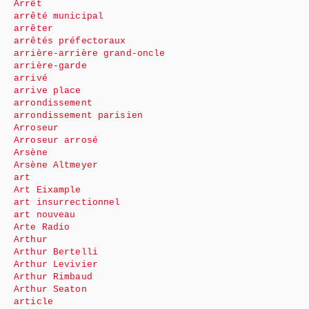
Arrêt
arrêté municipal
arrêter
arrêtés préfectoraux
arrière-arrière grand-oncle
arrière-garde
arrivé
arrive place
arrondissement
arrondissement parisien
Arroseur
Arroseur arrosé
Arsène
Arsène Altmeyer
art
Art Eixample
art insurrectionnel
art nouveau
Arte Radio
Arthur
Arthur Bertelli
Arthur Levivier
Arthur Rimbaud
Arthur Seaton
article