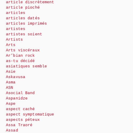
article discrètement
article pioché
articles
articles datés
articles imprimés
artistes
artistes soient
Artists
Arts
Arts viscéraux
Ar’bian rock
as-tu décidé
asiatiques semble
Asie
Askavusa
Asma
ASN
Asocial Band
Aspanidze
Aspe
aspect caché
aspect symptomatique
aspects péteux
Assa Traoré
Assad