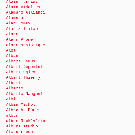
Alain Tarrius
Alain Vidalies
Alamano Alliandi
Alameda
Alan Lomax
Alan Sillitoe
Alarm
Alarm Phone
alarmes sismiques
Alba
Albanais
Albert Camus
Albert Dupontel
Albert Ogien
Albert Thierry
Albertini
Alberto
Alberto Manguel
Albi
Albin Michel
Albrecht Dürer
album
album Rock’n’riot
albums studio
Alchourroun