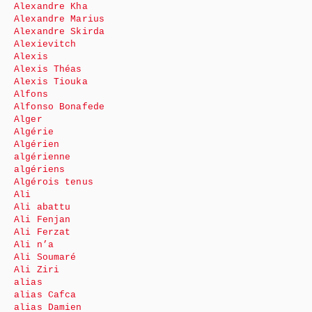
Alexandre Kha
Alexandre Marius
Alexandre Skirda
Alexievitch
Alexis
Alexis Théas
Alexis Tiouka
Alfons
Alfonso Bonafede
Alger
Algérie
Algérien
algérienne
algériens
Algérois tenus
Ali
Ali abattu
Ali Fenjan
Ali Ferzat
Ali n’a
Ali Soumaré
Ali Ziri
alias
alias Cafca
alias Damien