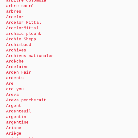
arbitre Colombia
arbre sacré
arbres
Arcelor
Arcelor Mittal
ArcelorMittal
archaïc plounk
Archie Shepp
Archimbaud
Archives
Archives nationales
Ardèche
Ardelaine
Arden Fair
ardents
Are
are you
Areva
Areva pencherait
Argent
Argenteuil
argentin
argentine
Ariane
Ariège