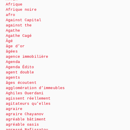
Afrique
Afrique noire
afro
Against Capital
against the
Agathe
Agathe Cagé
Âgé
âge d’or
âgées
agence immobilière
Agenda
Agenda Édito
agent double
agents
âges écoutent
agglomération d’immeubles
Aghiles Ouerdani
agissent réellement
agitateurs qu’elles
agraire
agraire Chayanov
agréable bâtiment
agréable oasis
agressé Nafissatou