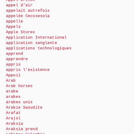
appel d’air
appelait autrefois
appelée Cecosesola
appelle
Appels
Apple Stores
Application International
application sanglante
applications technologiques
apprend
apprendre
appris
appris l’existence
Appuii
Arab
Arab horses
arabe
arabes
arabes unis
Arabie Saoudite
Arafat
Arajol
Araksia
Araksia prend