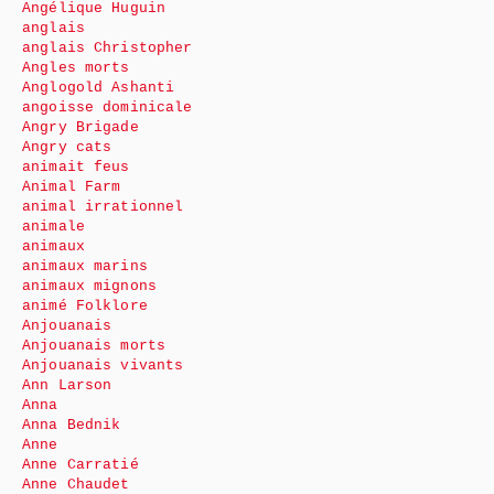
Angélique Huguin
anglais
anglais Christopher
Angles morts
Anglogold Ashanti
angoisse dominicale
Angry Brigade
Angry cats
animait feus
Animal Farm
animal irrationnel
animale
animaux
animaux marins
animaux mignons
animé Folklore
Anjouanais
Anjouanais morts
Anjouanais vivants
Ann Larson
Anna
Anna Bednik
Anne
Anne Carratié
Anne Chaudet