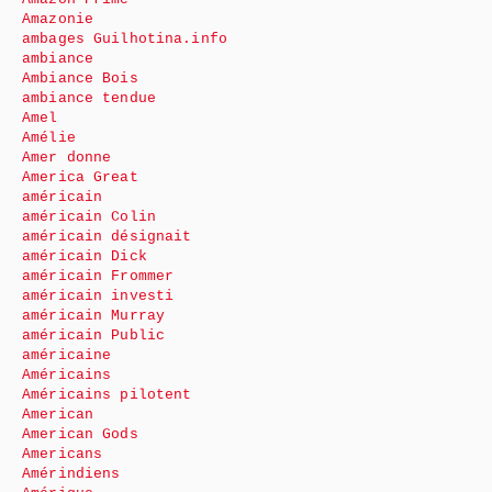
Amazonie
ambages Guilhotina.info
ambiance
Ambiance Bois
ambiance tendue
Amel
Amélie
Amer donne
America Great
américain
américain Colin
américain désignait
américain Dick
américain Frommer
américain investi
américain Murray
américain Public
américaine
Américains
Américains pilotent
American
American Gods
Americans
Amérindiens