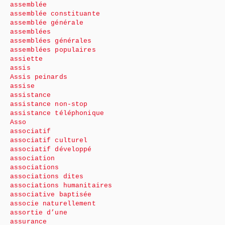
assemblée
assemblée constituante
assemblée générale
assemblées
assemblées générales
assemblées populaires
assiette
assis
Assis peinards
assise
assistance
assistance non-stop
assistance téléphonique
Asso
associatif
associatif culturel
associatif développé
association
associations
associations dites
associations humanitaires
associative baptisée
associe naturellement
assortie d’une
assurance