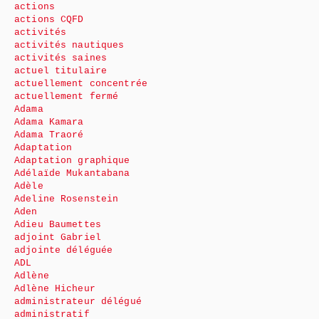
actions
actions CQFD
activités
activités nautiques
activités saines
actuel titulaire
actuellement concentrée
actuellement fermé
Adama
Adama Kamara
Adama Traoré
Adaptation
Adaptation graphique
Adélaïde Mukantabana
Adèle
Adeline Rosenstein
Aden
Adieu Baumettes
adjoint Gabriel
adjointe déléguée
ADL
Adlène
Adlène Hicheur
administrateur délégué
administratif