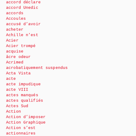
accord déclare
accord Unedic
accords
Accoules
accusé d’avoir
acheter
Achille n’est
Acier
Acier trompé
acquise
âcre odeur
Acrimed
acrobatiquement suspendus
Acta Vista
acte
acte impudique
acte VIII
actes manqués
actes qualifiés
Actes Sud
Action
Action d’imposer
Action Graphique
Action s’est
actionnaires