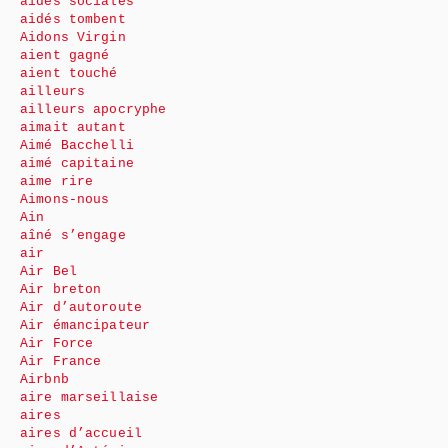
aides sociales
aidés tombent
Aidons Virgin
aient gagné
aient touché
ailleurs
ailleurs apocryphe
aimait autant
Aimé Bacchelli
aimé capitaine
aime rire
Aimons-nous
Ain
aîné s’engage
air
Air Bel
Air breton
Air d’autoroute
Air émancipateur
Air Force
Air France
Airbnb
aire marseillaise
aires
aires d’accueil