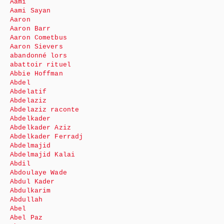
Aami
Aami Sayan
Aaron
Aaron Barr
Aaron Cometbus
Aaron Sievers
abandonné lors
abattoir rituel
Abbie Hoffman
Abdel
Abdelatif
Abdelaziz
Abdelaziz raconte
Abdelkader
Abdelkader Aziz
Abdelkader Ferradj
Abdelmajid
Abdelmajid Kalai
Abdil
Abdoulaye Wade
Abdul Kader
Abdulkarim
Abdullah
Abel
Abel Paz