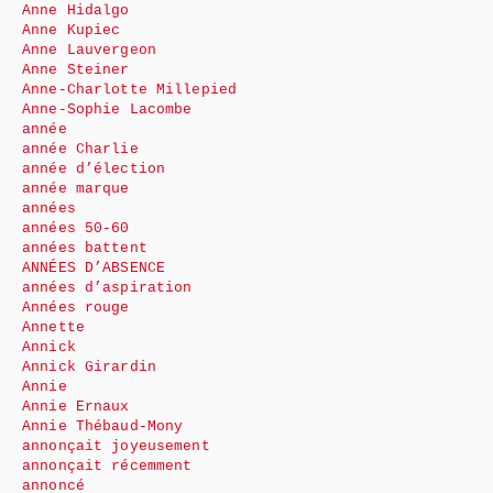
Anne Hidalgo
Anne Kupiec
Anne Lauvergeon
Anne Steiner
Anne-Charlotte Millepied
Anne-Sophie Lacombe
année
année Charlie
année d’élection
année marque
années
années 50-60
années battent
ANNÉES D’ABSENCE
années d’aspiration
Années rouge
Annette
Annick
Annick Girardin
Annie
Annie Ernaux
Annie Thébaud-Mony
annonçait joyeusement
annonçait récemment
annoncé