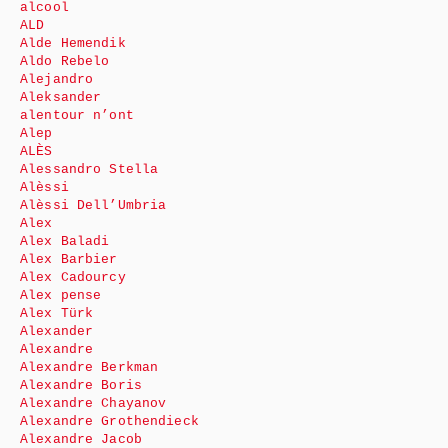
alcool
ALD
Alde Hemendik
Aldo Rebelo
Alejandro
Aleksander
alentour n’ont
Alep
ALÈS
Alessandro Stella
Alèssi
Alèssi Dell’Umbria
Alex
Alex Baladi
Alex Barbier
Alex Cadourcy
Alex pense
Alex Türk
Alexander
Alexandre
Alexandre Berkman
Alexandre Boris
Alexandre Chayanov
Alexandre Grothendieck
Alexandre Jacob