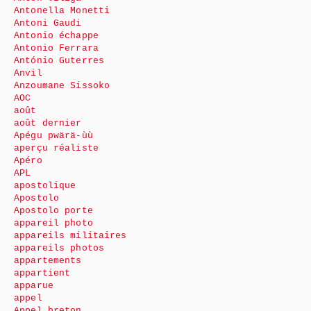
Antonella Monetti
Antoni Gaudi
Antonio échappe
Antonio Ferrara
António Guterres
Anvil
Anzoumane Sissoko
AOC
août
août dernier
Apégu pwärä-ùù
aperçu réaliste
Apéro
APL
apostolique
Apostolo
Apostolo porte
appareil photo
appareils militaires
appareils photos
appartements
appartient
apparue
appel
Appel breton