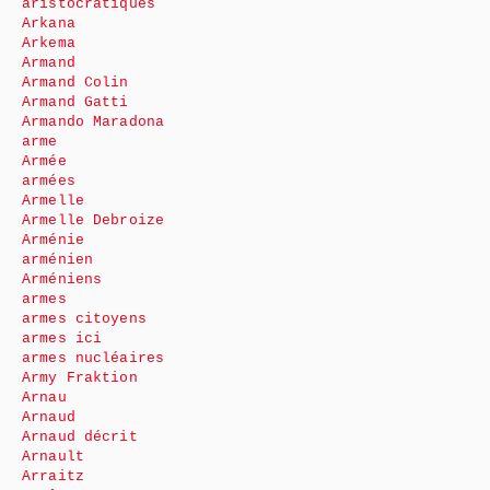
aristocratiques
Arkana
Arkema
Armand
Armand Colin
Armand Gatti
Armando Maradona
arme
Armée
armées
Armelle
Armelle Debroize
Arménie
arménien
Arméniens
armes
armes citoyens
armes ici
armes nucléaires
Army Fraktion
Arnau
Arnaud
Arnaud décrit
Arnault
Arraitz