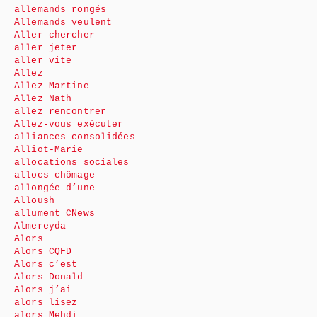
allemands rongés
Allemands veulent
Aller chercher
aller jeter
aller vite
Allez
Allez Martine
Allez Nath
allez rencontrer
Allez-vous exécuter
alliances consolidées
Alliot-Marie
allocations sociales
allocs chômage
allongée d’une
Alloush
allument CNews
Almereyda
Alors
Alors CQFD
Alors c’est
Alors Donald
Alors j’ai
alors lisez
alors Mehdi