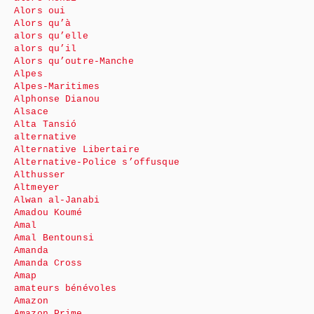
Alors oui
Alors qu’à
alors qu’elle
alors qu’il
Alors qu’outre-Manche
Alpes
Alpes-Maritimes
Alphonse Dianou
Alsace
Alta Tansió
alternative
Alternative Libertaire
Alternative-Police s’offusque
Althusser
Altmeyer
Alwan al-Janabi
Amadou Koumé
Amal
Amal Bentounsi
Amanda
Amanda Cross
Amap
amateurs bénévoles
Amazon
Amazon Prime