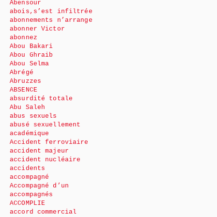
Abensour
abois,s’est infiltrée
abonnements n’arrange
abonner Victor
abonnez
Abou Bakari
Abou Ghraib
Abou Selma
Abrégé
Abruzzes
ABSENCE
absurdité totale
Abu Saleh
abus sexuels
abusé sexuellement
académique
Accident ferroviaire
accident majeur
accident nucléaire
accidents
accompagné
Accompagné d’un
accompagnés
ACCOMPLIE
accord commercial