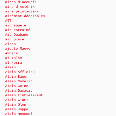
aires d’accueil
airs d’Astérix
airs printaniers
aisément décelables
AIT
ait appelé
ait entraîné
Ait Ouabane
ait place
Aiton
ajoute Maeve
Akcija
al-Islam
al-Nosra
Alain
Alain Afflelou
Alain Bauer
Alain Camélio
Alain Coine
Alain Damasio
Alain Finkielkraut
Alain Giami
Alain Glon
Alain Juppé
Alain Mosconi