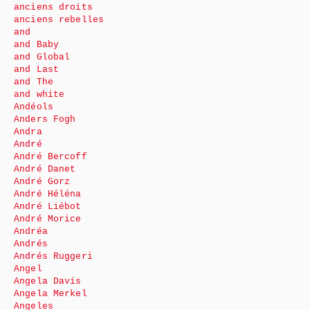
anciens droits
anciens rebelles
and
and Baby
and Global
and Last
and The
and white
Andéols
Anders Fogh
Andra
André
André Bercoff
André Danet
André Gorz
André Héléna
André Liébot
André Morice
Andréa
Andrés
Andrés Ruggeri
Angel
Angela Davis
Angela Merkel
Angeles