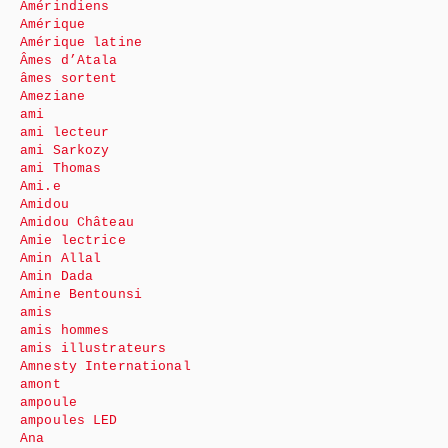
Amérindiens
Amérique
Amérique latine
Âmes d’Atala
âmes sortent
Ameziane
ami
ami lecteur
ami Sarkozy
ami Thomas
Ami.e
Amidou
Amidou Château
Amie lectrice
Amin Allal
Amin Dada
Amine Bentounsi
amis
amis hommes
amis illustrateurs
Amnesty International
amont
ampoule
ampoules LED
Ana