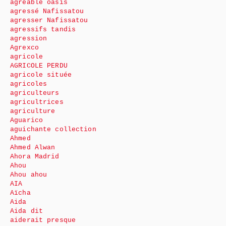
agréable oasis
agressé Nafissatou
agresser Nafissatou
agressifs tandis
agression
Agrexco
agricole
AGRICOLE PERDU
agricole située
agricoles
agriculteurs
agricultrices
agriculture
Aguarico
aguichante collection
Ahmed
Ahmed Alwan
Ahora Madrid
Ahou
Ahou ahou
AIA
Aïcha
Aida
Aida dit
aiderait presque