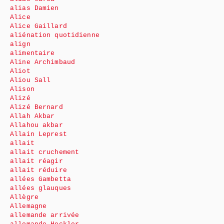
alias Damien
Alice
Alice Gaillard
aliénation quotidienne
align
alimentaire
Aline Archimbaud
Aliot
Aliou Sall
Alison
Alizé
Alizé Bernard
Allah Akbar
Allahou akbar
Allain Leprest
allait
allait cruchement
allait réagir
allait réduire
allées Gambetta
allées glauques
Allègre
Allemagne
allemande arrivée