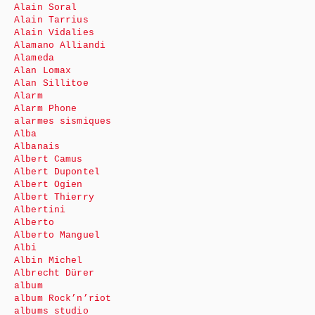
Alain Soral
Alain Tarrius
Alain Vidalies
Alamano Alliandi
Alameda
Alan Lomax
Alan Sillitoe
Alarm
Alarm Phone
alarmes sismiques
Alba
Albanais
Albert Camus
Albert Dupontel
Albert Ogien
Albert Thierry
Albertini
Alberto
Alberto Manguel
Albi
Albin Michel
Albrecht Dürer
album
album Rock’n’riot
albums studio