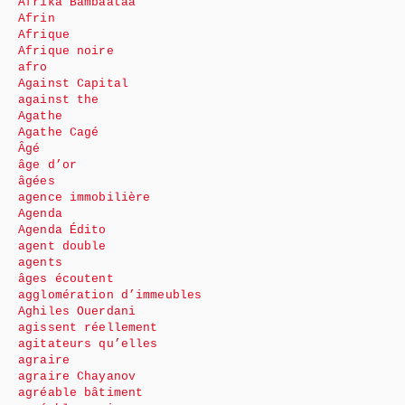
Afrika Bambaataa
Afrin
Afrique
Afrique noire
afro
Against Capital
against the
Agathe
Agathe Cagé
Âgé
âge d’or
âgées
agence immobilière
Agenda
Agenda Édito
agent double
agents
âges écoutent
agglomération d’immeubles
Aghiles Ouerdani
agissent réellement
agitateurs qu’elles
agraire
agraire Chayanov
agréable bâtiment