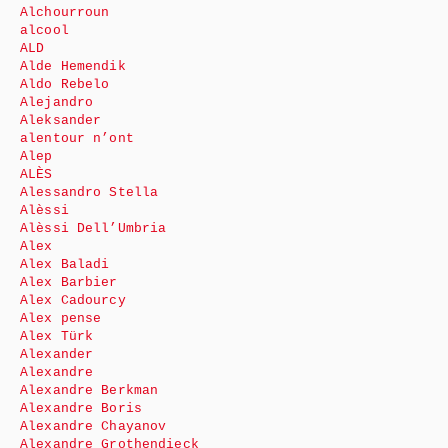
Alchourroun
alcool
ALD
Alde Hemendik
Aldo Rebelo
Alejandro
Aleksander
alentour n’ont
Alep
ALÈS
Alessandro Stella
Alèssi
Alèssi Dell’Umbria
Alex
Alex Baladi
Alex Barbier
Alex Cadourcy
Alex pense
Alex Türk
Alexander
Alexandre
Alexandre Berkman
Alexandre Boris
Alexandre Chayanov
Alexandre Grothendieck