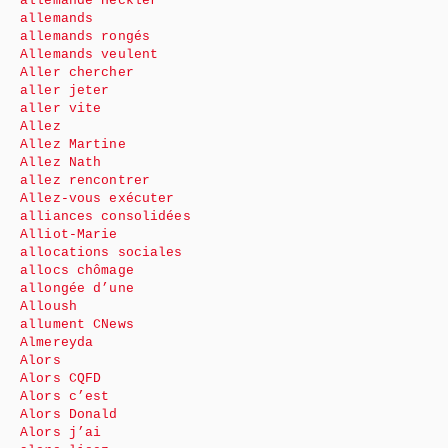
allemande Heckler
allemands
allemands rongés
Allemands veulent
Aller chercher
aller jeter
aller vite
Allez
Allez Martine
Allez Nath
allez rencontrer
Allez-vous exécuter
alliances consolidées
Alliot-Marie
allocations sociales
allocs chômage
allongée d’une
Alloush
allument CNews
Almereyda
Alors
Alors CQFD
Alors c’est
Alors Donald
Alors j’ai