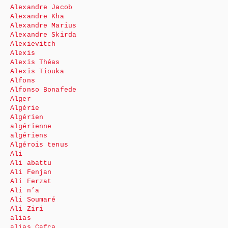
Alexandre Jacob
Alexandre Kha
Alexandre Marius
Alexandre Skirda
Alexievitch
Alexis
Alexis Théas
Alexis Tiouka
Alfons
Alfonso Bonafede
Alger
Algérie
Algérien
algérienne
algériens
Algérois tenus
Ali
Ali abattu
Ali Fenjan
Ali Ferzat
Ali n’a
Ali Soumaré
Ali Ziri
alias
alias Cafca