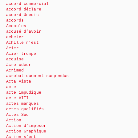
accord commercial
accord déclare
accord Unedic
accords
Accoules
accusé d’avoir
acheter
Achille n’est
Acier
Acier trompé
acquise
âcre odeur
Acrimed
acrobatiquement suspendus
Acta Vista
acte
acte impudique
acte VIII
actes manqués
actes qualifiés
Actes Sud
Action
Action d’imposer
Action Graphique
Action s’est