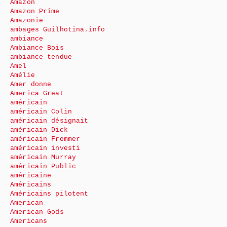
Amazon
Amazon Prime
Amazonie
ambages Guilhotina.info
ambiance
Ambiance Bois
ambiance tendue
Amel
Amélie
Amer donne
America Great
américain
américain Colin
américain désignait
américain Dick
américain Frommer
américain investi
américain Murray
américain Public
américaine
Américains
Américains pilotent
American
American Gods
Americans