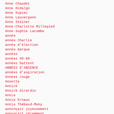
Anne Chaudet
Anne Hidalgo
Anne Kupiec
Anne Lauvergeon
Anne Steiner
Anne-Charlotte Millepied
Anne-Sophie Lacombe
année
année Charlie
année d’élection
année marque
années
années 50-60
années battent
ANNÉES D’ABSENCE
années d’aspiration
Années rouge
Annette
Annick
Annick Girardin
Annie
Annie Ernaux
Annie Thébaud-Mony
annonçait joyeusement
annonçait récemment