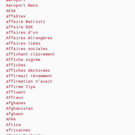
aéroport
Aeroport Nann
AESA
affables
affaire Battisti
affaire DSK
affaires d’un
Affaires étrangères
affaires liées
Affaires sociales
affichant clairement
Affiche signée
affiches
affiches déchirées
affirmait récemment
affirmation n’avait
affirme Ilya
affluent
Affreux
afghanes
Afghanistan
afghans
AFPA
Africa
africaines