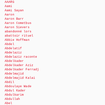
AAARG
Aami
Aami Sayan
Aaron
Aaron Barr
Aaron Cometbus
Aaron Sievers
abandonné lors
abattoir rituel
Abbie Hoffman
Abdel
Abdelatif
Abdelaziz
Abdelaziz raconte
Abdelkader
Abdelkader Aziz
Abdelkader Ferradj
Abdelmajid
Abdelmajid Kalai
Abdil
Abdoulaye Wade
Abdul Kader
Abdulkarim
Abdullah
Abel