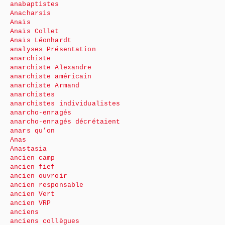
anabaptistes
Anacharsis
Anaïs
Anaïs Collet
Anaïs Léonhardt
analyses Présentation
anarchiste
anarchiste Alexandre
anarchiste américain
anarchiste Armand
anarchistes
anarchistes individualistes
anarcho-enragés
anarcho-enragés décrétaient
anars qu’on
Anas
Anastasia
ancien camp
ancien fief
ancien ouvroir
ancien responsable
ancien Vert
ancien VRP
anciens
anciens collègues