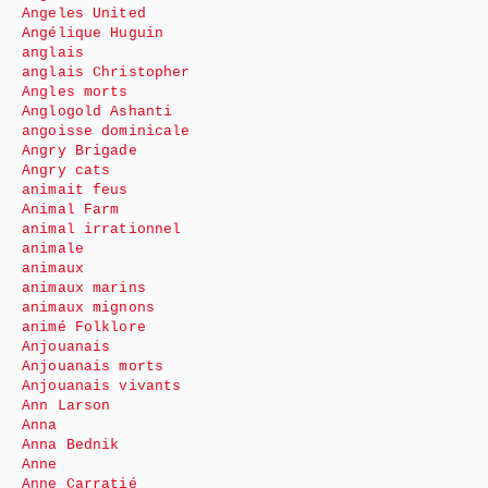
Angeles United
Angélique Huguin
anglais
anglais Christopher
Angles morts
Anglogold Ashanti
angoisse dominicale
Angry Brigade
Angry cats
animait feus
Animal Farm
animal irrationnel
animale
animaux
animaux marins
animaux mignons
animé Folklore
Anjouanais
Anjouanais morts
Anjouanais vivants
Ann Larson
Anna
Anna Bednik
Anne
Anne Carratié