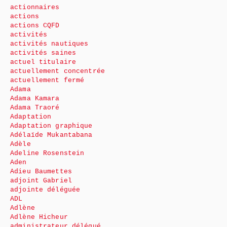
actionnaires
actions
actions CQFD
activités
activités nautiques
activités saines
actuel titulaire
actuellement concentrée
actuellement fermé
Adama
Adama Kamara
Adama Traoré
Adaptation
Adaptation graphique
Adélaïde Mukantabana
Adèle
Adeline Rosenstein
Aden
Adieu Baumettes
adjoint Gabriel
adjointe déléguée
ADL
Adlène
Adlène Hicheur
administrateur délégué