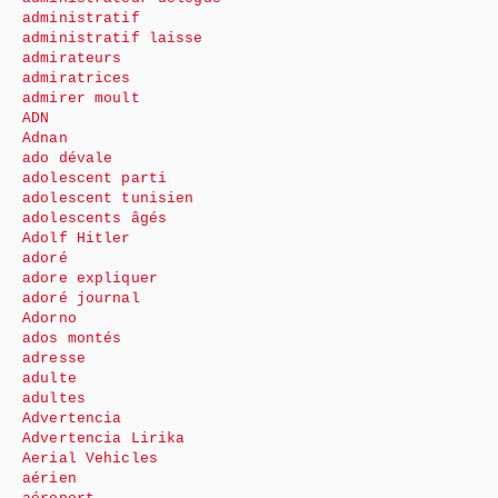
administratif
administratif laisse
admirateurs
admiratrices
admirer moult
ADN
Adnan
ado dévale
adolescent parti
adolescent tunisien
adolescents âgés
Adolf Hitler
adoré
adore expliquer
adoré journal
Adorno
ados montés
adresse
adulte
adultes
Advertencia
Advertencia Lirika
Aerial Vehicles
aérien