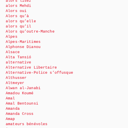
alors lisez
alors Mehdi
Alors oui
Alors qu’à
alors qu’elle
alors qu’il
Alors qu’outre-Manche
Alpes
Alpes-Maritimes
Alphonse Dianou
Alsace
Alta Tansió
alternative
Alternative Libertaire
Alternative-Police s’offusque
Althusser
Altmeyer
Alwan al-Janabi
Amadou Koumé
Amal
Amal Bentounsi
Amanda
Amanda Cross
Amap
amateurs bénévoles