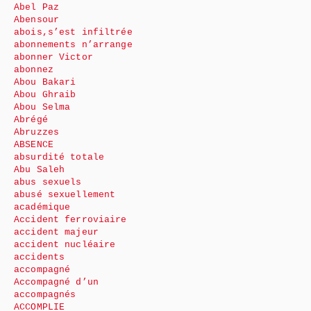
Abel Paz
Abensour
abois,s’est infiltrée
abonnements n’arrange
abonner Victor
abonnez
Abou Bakari
Abou Ghraib
Abou Selma
Abrégé
Abruzzes
ABSENCE
absurdité totale
Abu Saleh
abus sexuels
abusé sexuellement
académique
Accident ferroviaire
accident majeur
accident nucléaire
accidents
accompagné
Accompagné d’un
accompagnés
ACCOMPLIE