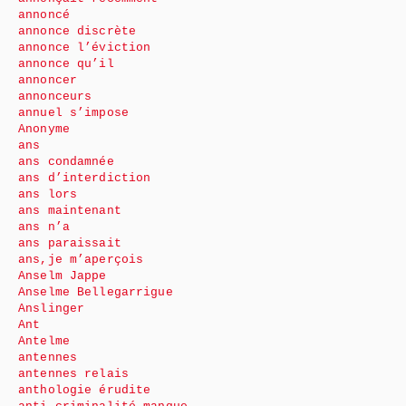
annoncé
annonce discrète
annonce l’éviction
annonce qu’il
annoncer
annonceurs
annuel s’impose
Anonyme
ans
ans condamnée
ans d’interdiction
ans lors
ans maintenant
ans n’a
ans paraissait
ans,je m’aperçois
Anselm Jappe
Anselme Bellegarrigue
Anslinger
Ant
Antelme
antennes
antennes relais
anthologie érudite