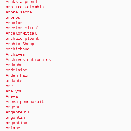
Araksia prend
arbitre Colombia
arbre sacré
arbres
Arcelor
Arcelor Mittal
ArcelorMittal
archaïc plounk
Archie Shepp
Archimbaud
Archives
Archives nationales
Ardèche
Ardelaine
Arden Fair
ardents
Are
are you
Areva
Areva pencherait
Argent
Argenteuil
argentin
argentine
Ariane