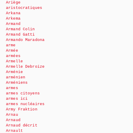
Ariège
aristocratiques
Arkana
Arkema
Armand
Armand Colin
Armand Gatti
Armando Maradona
arme
Armée
armées
Armelle
Armelle Debroize
Arménie
arménien
Arméniens
armes
armes citoyens
armes ici
armes nucléaires
Army Fraktion
Arnau
Arnaud
Arnaud décrit
Arnault