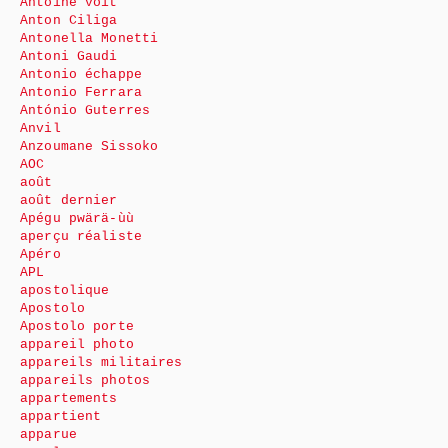
Antoine voit
Anton Ciliga
Antonella Monetti
Antoni Gaudi
Antonio échappe
Antonio Ferrara
António Guterres
Anvil
Anzoumane Sissoko
AOC
août
août dernier
Apégu pwärä-ùù
aperçu réaliste
Apéro
APL
apostolique
Apostolo
Apostolo porte
appareil photo
appareils militaires
appareils photos
appartements
appartient
apparue