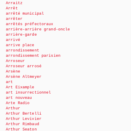
Arraitz
Arrêt
arrêté municipal
arrêter
arrêtés préfectoraux
arrière-arrière grand-oncle
arrière-garde
arrivé
arrive place
arrondissement
arrondissement parisien
Arroseur
Arroseur arrosé
Arsène
Arsène Altmeyer
art
Art Eixample
art insurrectionnel
art nouveau
Arte Radio
Arthur
Arthur Bertelli
Arthur Levivier
Arthur Rimbaud
Arthur Seaton