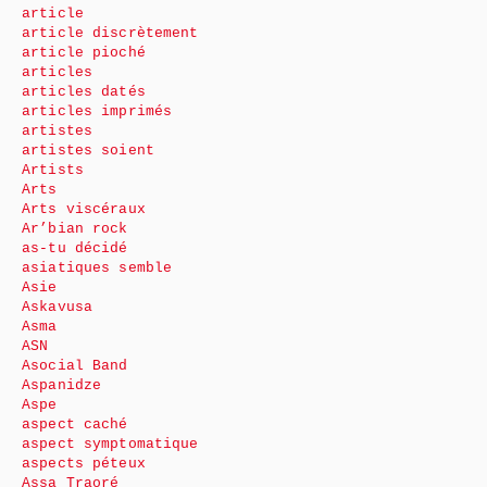
article
article discrètement
article pioché
articles
articles datés
articles imprimés
artistes
artistes soient
Artists
Arts
Arts viscéraux
Ar’bian rock
as-tu décidé
asiatiques semble
Asie
Askavusa
Asma
ASN
Asocial Band
Aspanidze
Aspe
aspect caché
aspect symptomatique
aspects péteux
Assa Traoré