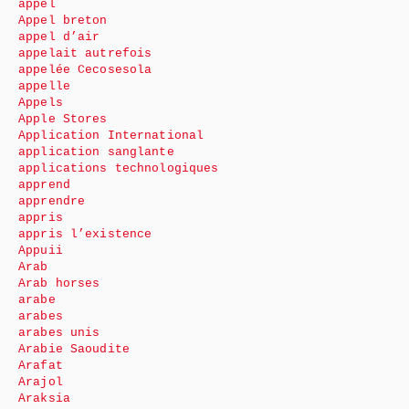
appel
Appel breton
appel d’air
appelait autrefois
appelée Cecosesola
appelle
Appels
Apple Stores
Application International
application sanglante
applications technologiques
apprend
apprendre
appris
appris l’existence
Appuii
Arab
Arab horses
arabe
arabes
arabes unis
Arabie Saoudite
Arafat
Arajol
Araksia