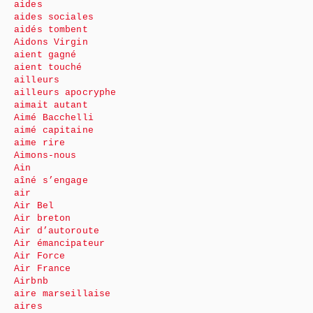
aides
aides sociales
aidés tombent
Aidons Virgin
aient gagné
aient touché
ailleurs
ailleurs apocryphe
aimait autant
Aimé Bacchelli
aimé capitaine
aime rire
Aimons-nous
Ain
aîné s’engage
air
Air Bel
Air breton
Air d’autoroute
Air émancipateur
Air Force
Air France
Airbnb
aire marseillaise
aires