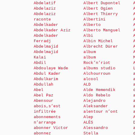
Abdelatif
Albert Dupontel
Abdelaziz
Albert Ogien
Abdelaziz
Albert Thierry
raconte
Albertini
Abdelkader
Alberto
Abdelkader Aziz
Alberto Manguel
Abdelkader
Albi
Ferradj
Albin Michel
Abdelmajid
Albrecht Dürer
Abdelmajid
album
Kalai
album
Abdil
Rock’n’riot
Abdoulaye Wade
albums studio
Abdul Kader
Alchourroun
Abdulkarim
alcool
Abdullah
ALD
Abel
Alde Hemendik
Abel Paz
Aldo Rebelo
Abensour
Alejandro
abois,s’est
Aleksander
infiltrée
alentour n’ont
abonnements
Alep
n’arrange
ALÈS
abonner Victor
Alessandro
abonnez
Stella