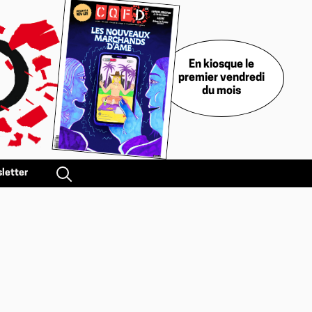
En kiosque le
premier vendredi
du mois
letter