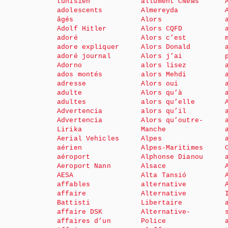
tunisien
allument CNews
adolescents
Almereyda
âgés
Alors
Adolf Hitler
Alors CQFD
adoré
Alors c’est
adore expliquer
Alors Donald
adoré journal
Alors j’ai
Adorno
alors lisez
ados montés
alors Mehdi
adresse
Alors oui
adulte
Alors qu’à
adultes
alors qu’elle
Advertencia
alors qu’il
Advertencia
Alors qu’outre-
Lirika
Manche
Aerial Vehicles
Alpes
aérien
Alpes-Maritimes
aéroport
Alphonse Dianou
Aeroport Nann
Alsace
AESA
Alta Tansió
affables
alternative
affaire
Alternative
Battisti
Libertaire
affaire DSK
Alternative-
affaires d’un
Police