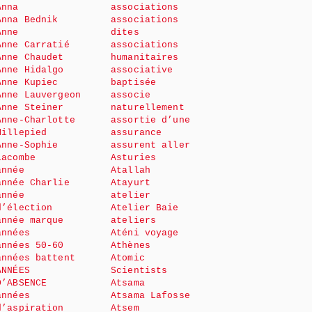
Anna
associations
Anna Bednik
associations
Anne
dites
Anne Carratié
associations
Anne Chaudet
humanitaires
Anne Hidalgo
associative
Anne Kupiec
baptisée
Anne Lauvergeon
associe
Anne Steiner
naturellement
Anne-Charlotte
assortie d’une
Millepied
assurance
Anne-Sophie
assurent aller
Lacombe
Asturies
année
Atallah
année Charlie
Atayurt
année
atelier
d’élection
Atelier Baie
année marque
ateliers
années
Aténi voyage
années 50-60
Athènes
années battent
Atomic
ANNÉES
Scientists
D’ABSENCE
Atsama
années
Atsama Lafosse
d’aspiration
Atsem