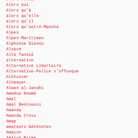
Alors oui
Alors qu’à
alors qu’elle
alors qu’il
Alors qu’outre-Manche
Alpes
Alpes-Maritimes
Alphonse Dianou
Alsace
Alta Tansió
alternative
Alternative Libertaire
Alternative-Police s’offusque
Althusser
Altmeyer
Alwan al-Janabi
Amadou Koumé
Amal
Amal Bentounsi
Amanda
Amanda Cross
Amap
amateurs bénévoles
Amazon
Amazon Prime