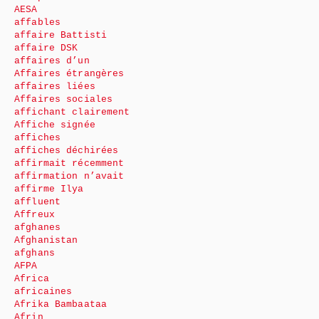
AESA
affables
affaire Battisti
affaire DSK
affaires d’un
Affaires étrangères
affaires liées
Affaires sociales
affichant clairement
Affiche signée
affiches
affiches déchirées
affirmait récemment
affirmation n’avait
affirme Ilya
affluent
Affreux
afghanes
Afghanistan
afghans
AFPA
Africa
africaines
Afrika Bambaataa
Afrin