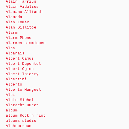
Alain Tarrius
Alain Vidalies
Alamano Alliandi
Alameda
Alan Lomax
Alan Sillitoe
Alarm
Alarm Phone
alarmes sismiques
Alba
Albanais
Albert Camus
Albert Dupontel
Albert Ogien
Albert Thierry
Albertini
Alberto
Alberto Manguel
Albi
Albin Michel
Albrecht Dürer
album
album Rock’n’riot
albums studio
Alchourroun