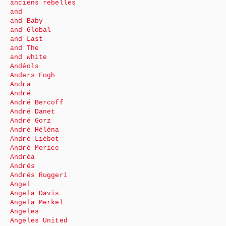
anciens rebelles
and
and Baby
and Global
and Last
and The
and white
Andéols
Anders Fogh
Andra
André
André Bercoff
André Danet
André Gorz
André Héléna
André Liébot
André Morice
Andréa
Andrés
Andrés Ruggeri
Angel
Angela Davis
Angela Merkel
Angeles
Angeles United