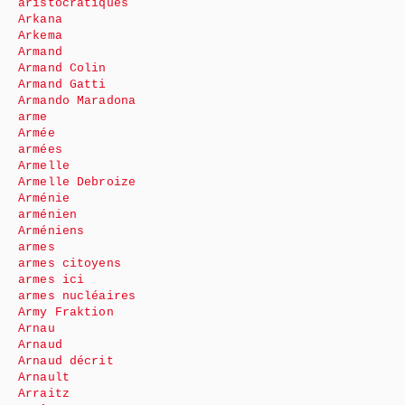
aristocratiques
Arkana
Arkema
Armand
Armand Colin
Armand Gatti
Armando Maradona
arme
Armée
armées
Armelle
Armelle Debroize
Arménie
arménien
Arméniens
armes
armes citoyens
armes ici
armes nucléaires
Army Fraktion
Arnau
Arnaud
Arnaud décrit
Arnault
Arraitz