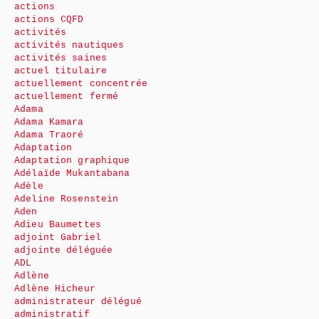
actions
actions CQFD
activités
activités nautiques
activités saines
actuel titulaire
actuellement concentrée
actuellement fermé
Adama
Adama Kamara
Adama Traoré
Adaptation
Adaptation graphique
Adélaïde Mukantabana
Adèle
Adeline Rosenstein
Aden
Adieu Baumettes
adjoint Gabriel
adjointe déléguée
ADL
Adlène
Adlène Hicheur
administrateur délégué
administratif