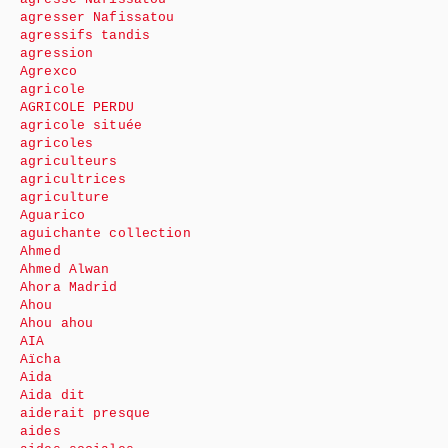
agresser Nafissatou
agressifs tandis
agression
Agrexco
agricole
AGRICOLE PERDU
agricole située
agricoles
agriculteurs
agricultrices
agriculture
Aguarico
aguichante collection
Ahmed
Ahmed Alwan
Ahora Madrid
Ahou
Ahou ahou
AIA
Aïcha
Aida
Aida dit
aiderait presque
aides