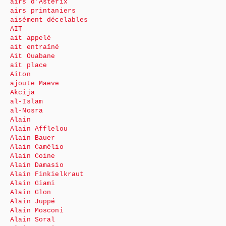
airs d’Astérix
airs printaniers
aisément décelables
AIT
ait appelé
ait entraîné
Ait Ouabane
ait place
Aiton
ajoute Maeve
Akcija
al-Islam
al-Nosra
Alain
Alain Afflelou
Alain Bauer
Alain Camélio
Alain Coine
Alain Damasio
Alain Finkielkraut
Alain Giami
Alain Glon
Alain Juppé
Alain Mosconi
Alain Soral