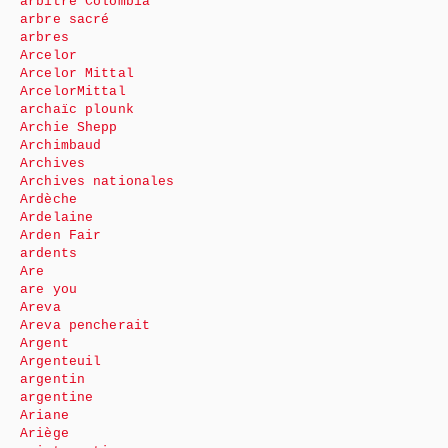
arbitre Colombia
arbre sacré
arbres
Arcelor
Arcelor Mittal
ArcelorMittal
archaïc plounk
Archie Shepp
Archimbaud
Archives
Archives nationales
Ardèche
Ardelaine
Arden Fair
ardents
Are
are you
Areva
Areva pencherait
Argent
Argenteuil
argentin
argentine
Ariane
Ariège