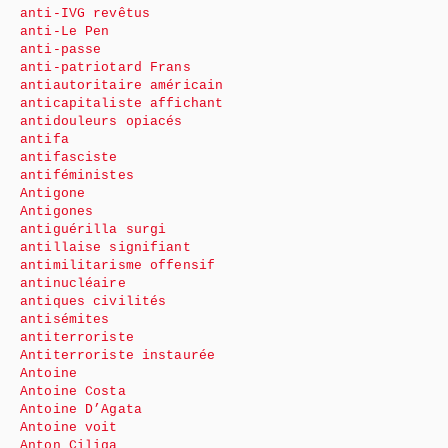
anti-IVG revêtus
anti-Le Pen
anti-passe
anti-patriotard Frans
antiautoritaire américain
anticapitaliste affichant
antidouleurs opiacés
antifa
antifasciste
antiféministes
Antigone
Antigones
antiguérilla surgi
antillaise signifiant
antimilitarisme offensif
antinucléaire
antiques civilités
antisémites
antiterroriste
Antiterroriste instaurée
Antoine
Antoine Costa
Antoine D’Agata
Antoine voit
Anton Ciliga