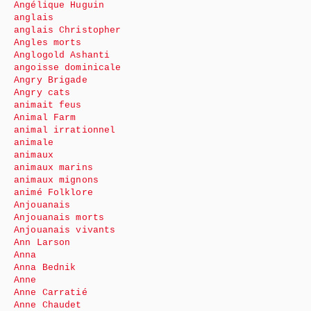
Angélique Huguin
anglais
anglais Christopher
Angles morts
Anglogold Ashanti
angoisse dominicale
Angry Brigade
Angry cats
animait feus
Animal Farm
animal irrationnel
animale
animaux
animaux marins
animaux mignons
animé Folklore
Anjouanais
Anjouanais morts
Anjouanais vivants
Ann Larson
Anna
Anna Bednik
Anne
Anne Carratié
Anne Chaudet