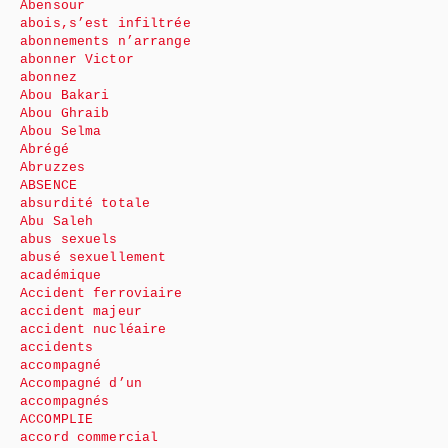
Abensour
abois,s’est infiltrée
abonnements n’arrange
abonner Victor
abonnez
Abou Bakari
Abou Ghraib
Abou Selma
Abrégé
Abruzzes
ABSENCE
absurdité totale
Abu Saleh
abus sexuels
abusé sexuellement
académique
Accident ferroviaire
accident majeur
accident nucléaire
accidents
accompagné
Accompagné d’un
accompagnés
ACCOMPLIE
accord commercial