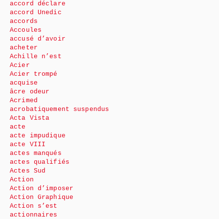
accord déclare
accord Unedic
accords
Accoules
accusé d’avoir
acheter
Achille n’est
Acier
Acier trompé
acquise
âcre odeur
Acrimed
acrobatiquement suspendus
Acta Vista
acte
acte impudique
acte VIII
actes manqués
actes qualifiés
Actes Sud
Action
Action d’imposer
Action Graphique
Action s’est
actionnaires