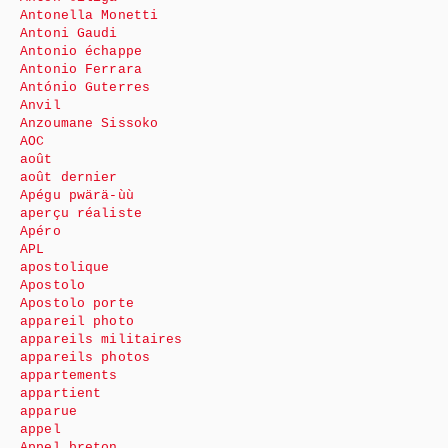
Antonella Monetti
Antoni Gaudi
Antonio échappe
Antonio Ferrara
António Guterres
Anvil
Anzoumane Sissoko
AOC
août
août dernier
Apégu pwärä-ùù
aperçu réaliste
Apéro
APL
apostolique
Apostolo
Apostolo porte
appareil photo
appareils militaires
appareils photos
appartements
appartient
apparue
appel
Appel breton