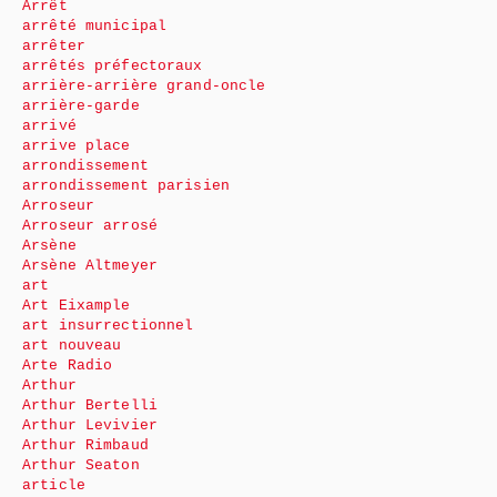
Arrêt
arrêté municipal
arrêter
arrêtés préfectoraux
arrière-arrière grand-oncle
arrière-garde
arrivé
arrive place
arrondissement
arrondissement parisien
Arroseur
Arroseur arrosé
Arsène
Arsène Altmeyer
art
Art Eixample
art insurrectionnel
art nouveau
Arte Radio
Arthur
Arthur Bertelli
Arthur Levivier
Arthur Rimbaud
Arthur Seaton
article