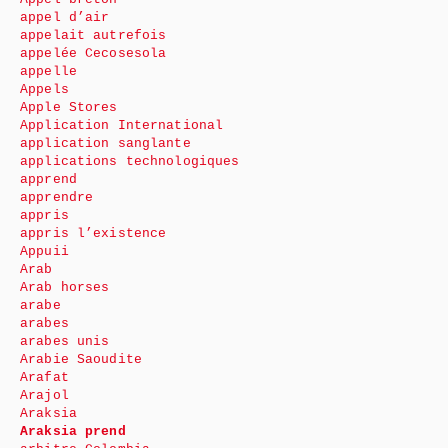
appel d’air
appelait autrefois
appelée Cecosesola
appelle
Appels
Apple Stores
Application International
application sanglante
applications technologiques
apprend
apprendre
appris
appris l’existence
Appuii
Arab
Arab horses
arabe
arabes
arabes unis
Arabie Saoudite
Arafat
Arajol
Araksia
Araksia prend