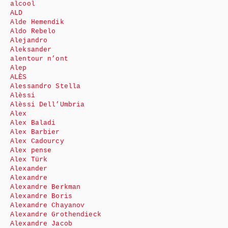
alcool
ALD
Alde Hemendik
Aldo Rebelo
Alejandro
Aleksander
alentour n’ont
Alep
ALÈS
Alessandro Stella
Alèssi
Alèssi Dell’Umbria
Alex
Alex Baladi
Alex Barbier
Alex Cadourcy
Alex pense
Alex Türk
Alexander
Alexandre
Alexandre Berkman
Alexandre Boris
Alexandre Chayanov
Alexandre Grothendieck
Alexandre Jacob