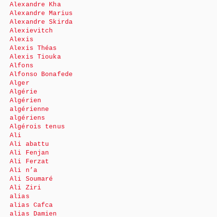
Alexandre Kha
Alexandre Marius
Alexandre Skirda
Alexievitch
Alexis
Alexis Théas
Alexis Tiouka
Alfons
Alfonso Bonafede
Alger
Algérie
Algérien
algérienne
algériens
Algérois tenus
Ali
Ali abattu
Ali Fenjan
Ali Ferzat
Ali n’a
Ali Soumaré
Ali Ziri
alias
alias Cafca
alias Damien