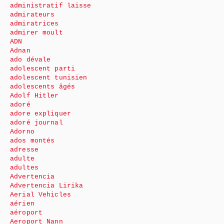
administratif laisse
admirateurs
admiratrices
admirer moult
ADN
Adnan
ado dévale
adolescent parti
adolescent tunisien
adolescents âgés
Adolf Hitler
adoré
adore expliquer
adoré journal
Adorno
ados montés
adresse
adulte
adultes
Advertencia
Advertencia Lirika
Aerial Vehicles
aérien
aéroport
Aeroport Nann