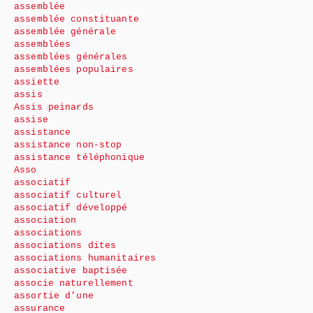
assemblée
assemblée constituante
assemblée générale
assemblées
assemblées générales
assemblées populaires
assiette
assis
Assis peinards
assise
assistance
assistance non-stop
assistance téléphonique
Asso
associatif
associatif culturel
associatif développé
association
associations
associations dites
associations humanitaires
associative baptisée
associe naturellement
assortie d’une
assurance