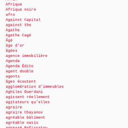
Afrique
Afrique noire
afro
Against Capital
against the
Agathe
Agathe Cagé
Âgé
âge d’or
âgées
agence immobilière
Agenda
Agenda Édito
agent double
agents
âges écoutent
agglomération d’immeubles
Aghiles Ouerdani
agissent réellement
agitateurs qu’elles
agraire
agraire Chayanov
agréable bâtiment
agréable oasis
agressé Nafissatou