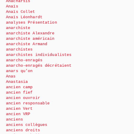
Anacharsis
Anaïs
Anaïs Collet
Anaïs Léonhardt
analyses Présentation
anarchiste
anarchiste Alexandre
anarchiste américain
anarchiste Armand
anarchistes
anarchistes individualistes
anarcho-enragés
anarcho-enragés décrétaient
anars qu’on
Anas
Anastasia
ancien camp
ancien fief
ancien ouvroir
ancien responsable
ancien Vert
ancien VRP
anciens
anciens collègues
anciens droits