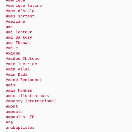
Amérique
Amérique latine
Âmes d’Atala
âmes sortent
Ameziane
ami
ami lecteur
ami Sarkozy
ami Thomas
Ami.e
Amidou
Amidou Château
Amie lectrice
Amin Allal
Amin Dada
Amine Bentounsi
amis
amis hommes
amis illustrateurs
Amnesty International
amont
ampoule
ampoules LED
Ana
anabaptistes