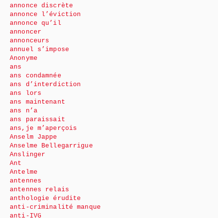
annonce discrète
annonce l’éviction
annonce qu’il
annoncer
annonceurs
annuel s’impose
Anonyme
ans
ans condamnée
ans d’interdiction
ans lors
ans maintenant
ans n’a
ans paraissait
ans,je m’aperçois
Anselm Jappe
Anselme Bellegarrigue
Anslinger
Ant
Antelme
antennes
antennes relais
anthologie érudite
anti-criminalité manque
anti-IVG