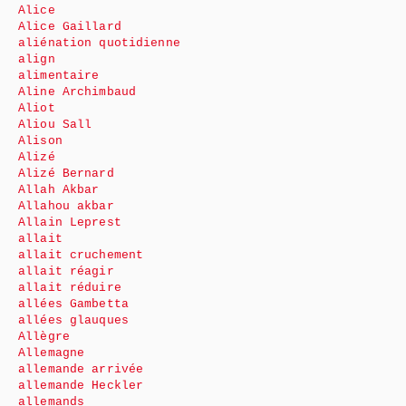
Alice
Alice Gaillard
aliénation quotidienne
align
alimentaire
Aline Archimbaud
Aliot
Aliou Sall
Alison
Alizé
Alizé Bernard
Allah Akbar
Allahou akbar
Allain Leprest
allait
allait cruchement
allait réagir
allait réduire
allées Gambetta
allées glauques
Allègre
Allemagne
allemande arrivée
allemande Heckler
allemands