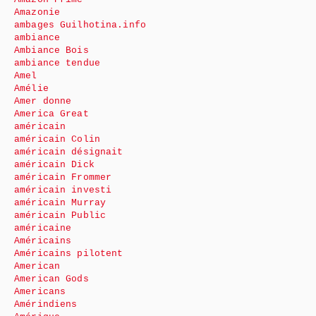
Amazonie
ambages Guilhotina.info
ambiance
Ambiance Bois
ambiance tendue
Amel
Amélie
Amer donne
America Great
américain
américain Colin
américain désignait
américain Dick
américain Frommer
américain investi
américain Murray
américain Public
américaine
Américains
Américains pilotent
American
American Gods
Americans
Amérindiens