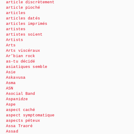
article discrètement
article pioché
articles
articles datés
articles imprimés
artistes
artistes soient
Artists
Arts
Arts viscéraux
Ar’bian rock
as-tu décidé
asiatiques semble
Asie
Askavusa
Asma
ASN
Asocial Band
Aspanidze
Aspe
aspect caché
aspect symptomatique
aspects péteux
Assa Traoré
Assad