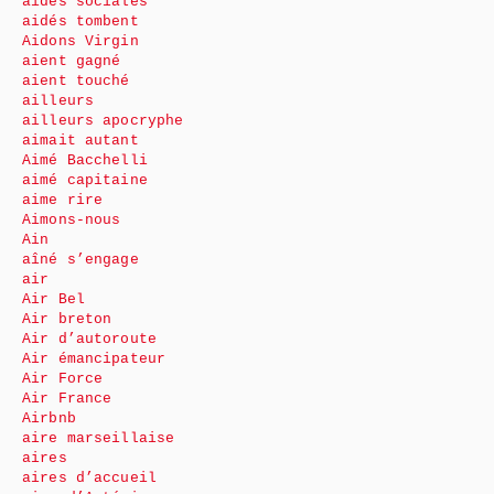
aides sociales
aidés tombent
Aidons Virgin
aient gagné
aient touché
ailleurs
ailleurs apocryphe
aimait autant
Aimé Bacchelli
aimé capitaine
aime rire
Aimons-nous
Ain
aîné s’engage
air
Air Bel
Air breton
Air d’autoroute
Air émancipateur
Air Force
Air France
Airbnb
aire marseillaise
aires
aires d’accueil