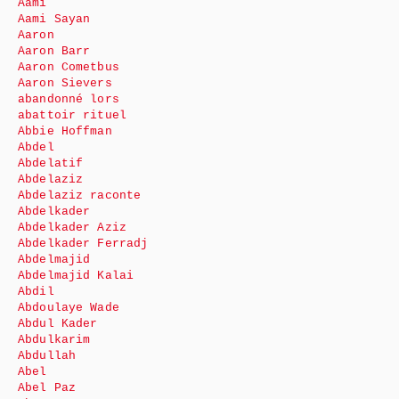
Aami
Aami Sayan
Aaron
Aaron Barr
Aaron Cometbus
Aaron Sievers
abandonné lors
abattoir rituel
Abbie Hoffman
Abdel
Abdelatif
Abdelaziz
Abdelaziz raconte
Abdelkader
Abdelkader Aziz
Abdelkader Ferradj
Abdelmajid
Abdelmajid Kalai
Abdil
Abdoulaye Wade
Abdul Kader
Abdulkarim
Abdullah
Abel
Abel Paz