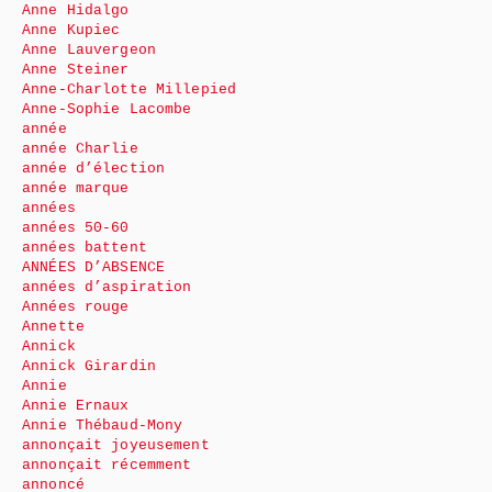
Anne Hidalgo
Anne Kupiec
Anne Lauvergeon
Anne Steiner
Anne-Charlotte Millepied
Anne-Sophie Lacombe
année
année Charlie
année d’élection
année marque
années
années 50-60
années battent
ANNÉES D’ABSENCE
années d’aspiration
Années rouge
Annette
Annick
Annick Girardin
Annie
Annie Ernaux
Annie Thébaud-Mony
annonçait joyeusement
annonçait récemment
annoncé