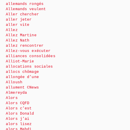
allemands rongés
Allemands veulent
Aller chercher
aller jeter
aller vite
Allez
Allez Martine
Allez Nath
allez rencontrer
Allez-vous exécuter
alliances consolidées
Alliot-Marie
allocations sociales
allocs chômage
allongée d’une
Alloush
allument CNews
Almereyda
Alors
Alors CQFD
Alors c’est
Alors Donald
Alors j’ai
alors lisez
alors Mehdi