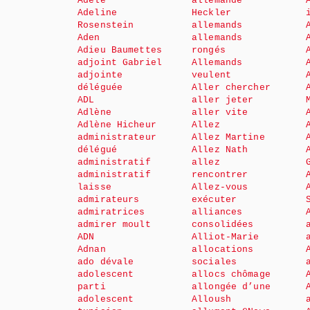
Adèle
allemande
Adeline
Heckler
Rosenstein
allemands
Aden
allemands
Adieu Baumettes
rongés
adjoint Gabriel
Allemands
adjointe
veulent
déléguée
Aller chercher
ADL
aller jeter
Adlène
aller vite
Adlène Hicheur
Allez
administrateur
Allez Martine
délégué
Allez Nath
administratif
allez
administratif
rencontrer
laisse
Allez-vous
admirateurs
exécuter
admiratrices
alliances
admirer moult
consolidées
ADN
Alliot-Marie
Adnan
allocations
ado dévale
sociales
adolescent
allocs chômage
parti
allongée d’une
adolescent
Alloush