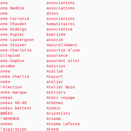
Anna
associations
Anna Bednik
associations
Anne
dites
Anne Carratié
associations
Anne Chaudet
humanitaires
Anne Hidalgo
associative
Anne Kupiec
baptisée
Anne Lauvergeon
associe
Anne Steiner
naturellement
Anne-Charlotte
assortie d’une
Millepied
assurance
Anne-Sophie
assurent aller
Lacombe
Asturies
année
Atallah
année Charlie
Atayurt
année
atelier
d’élection
Atelier Baie
année marque
ateliers
années
Aténi voyage
années 50-60
Athènes
années battent
Atomic
ANNÉES
Scientists
D’ABSENCE
Atsama
années
Atsama Lafosse
d’aspiration
Atsem