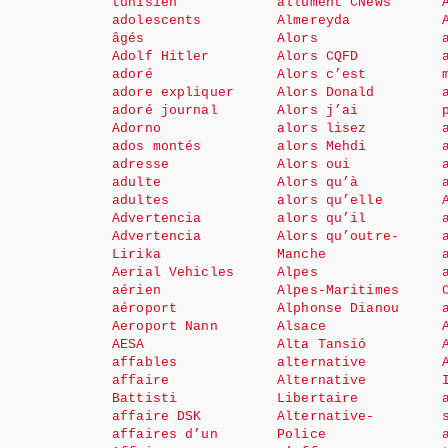
tunisien
allument CNews
adolescents
Almereyda
âgés
Alors
Adolf Hitler
Alors CQFD
adoré
Alors c’est
adore expliquer
Alors Donald
adoré journal
Alors j’ai
Adorno
alors lisez
ados montés
alors Mehdi
adresse
Alors oui
adulte
Alors qu’à
adultes
alors qu’elle
Advertencia
alors qu’il
Advertencia
Alors qu’outre-
Lirika
Manche
Aerial Vehicles
Alpes
aérien
Alpes-Maritimes
aéroport
Alphonse Dianou
Aeroport Nann
Alsace
AESA
Alta Tansió
affables
alternative
affaire
Alternative
Battisti
Libertaire
affaire DSK
Alternative-
affaires d’un
Police