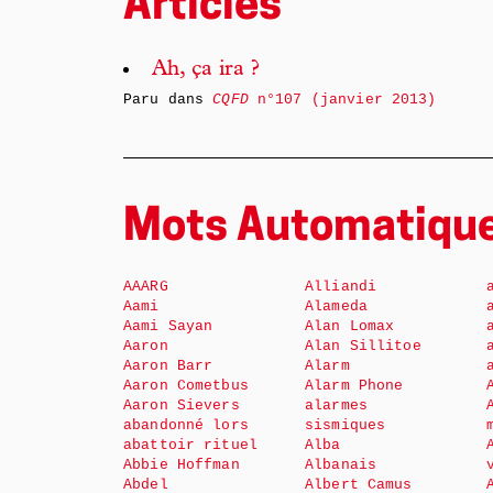
Articles
Ah, ça ira ?
Paru dans
CQFD
n°107 (janvier 2013)
Mots Automatiqu
AAARG
Alliandi
Aami
Alameda
Aami Sayan
Alan Lomax
Aaron
Alan Sillitoe
Aaron Barr
Alarm
Aaron Cometbus
Alarm Phone
Aaron Sievers
alarmes
abandonné lors
sismiques
abattoir rituel
Alba
Abbie Hoffman
Albanais
Abdel
Albert Camus