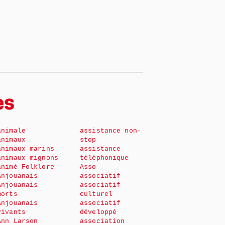
es
animale
assistance non-
animaux
stop
animaux marins
assistance
animaux mignons
téléphonique
animé Folklore
Asso
Anjouanais
associatif
Anjouanais
associatif
morts
culturel
Anjouanais
associatif
vivants
développé
Ann Larson
association