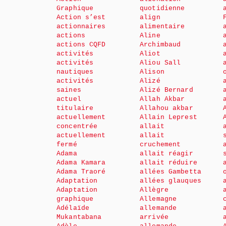
Graphique
quotidienne
Action s’est
align
actionnaires
alimentaire
actions
Aline
actions CQFD
Archimbaud
activités
Aliot
activités
Aliou Sall
nautiques
Alison
activités
Alizé
saines
Alizé Bernard
actuel
Allah Akbar
titulaire
Allahou akbar
actuellement
Allain Leprest
concentrée
allait
actuellement
allait
fermé
cruchement
Adama
allait réagir
Adama Kamara
allait réduire
Adama Traoré
allées Gambetta
Adaptation
allées glauques
Adaptation
Allègre
graphique
Allemagne
Adélaïde
allemande
Mukantabana
arrivée