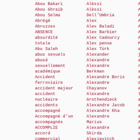
Abou Bakari
Alèssi
Abou Ghraib
Alèssi
Abou Selma
Dell’Umbria
Abrégé
Alex
Abruzzes
Alex Baladi
ABSENCE
Alex Barbier
absurdité
Alex Cadourcy
totale
Alex pense
Abu Saleh
Alex Türk
abus sexuels
Alexander
abusé
Alexandre
sexuellement
Alexandre
académique
Berkman
Accident
Alexandre Boris
ferroviaire
Alexandre
accident majeur
Chayanov
accident
Alexandre
nucléaire
Grothendieck
accidents
Alexandre Jacob
accompagné
Alexandre Kha
Accompagné d’un
Alexandre
accompagnés
Marius
ACCOMPLIE
Alexandre
accord
Skirda
commercial
Alexievitch