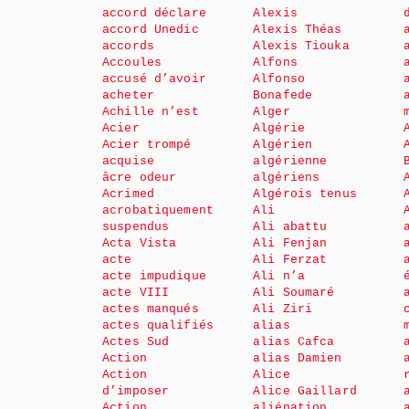
accord déclare
Alexis
accord Unedic
Alexis Théas
accords
Alexis Tiouka
Accoules
Alfons
accusé d’avoir
Alfonso
acheter
Bonafede
Achille n’est
Alger
Acier
Algérie
Acier trompé
Algérien
acquise
algérienne
âcre odeur
algériens
Acrimed
Algérois tenus
acrobatiquement
Ali
suspendus
Ali abattu
Acta Vista
Ali Fenjan
acte
Ali Ferzat
acte impudique
Ali n’a
acte VIII
Ali Soumaré
actes manqués
Ali Ziri
actes qualifiés
alias
Actes Sud
alias Cafca
Action
alias Damien
Action
Alice
d’imposer
Alice Gaillard
Action
aliénation