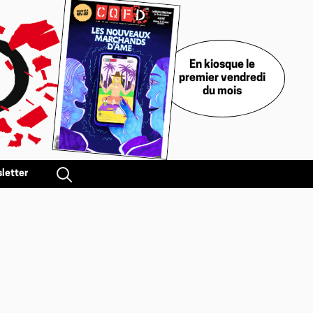
En kiosque le
premier vendredi
du mois
letter