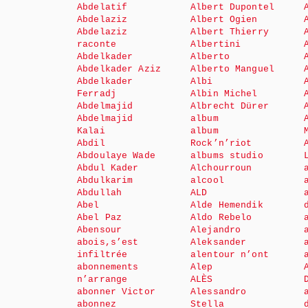
Abdelatif
Albert Dupontel
Abdelaziz
Albert Ogien
Abdelaziz
Albert Thierry
raconte
Albertini
Abdelkader
Alberto
Abdelkader Aziz
Alberto Manguel
Abdelkader
Albi
Ferradj
Albin Michel
Abdelmajid
Albrecht Dürer
Abdelmajid
album
Kalai
album
Abdil
Rock’n’riot
Abdoulaye Wade
albums studio
Abdul Kader
Alchourroun
Abdulkarim
alcool
Abdullah
ALD
Abel
Alde Hemendik
Abel Paz
Aldo Rebelo
Abensour
Alejandro
abois,s’est
Aleksander
infiltrée
alentour n’ont
abonnements
Alep
n’arrange
ALÈS
abonner Victor
Alessandro
abonnez
Stella