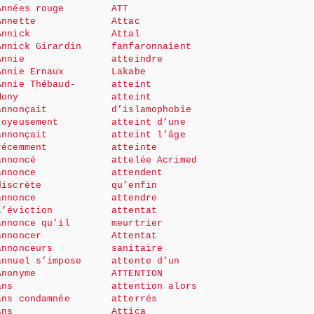
Années rouge
ATT
Annette
Attac
Annick
Attal
Annick Girardin
fanfaronnaient
Annie
atteindre
Annie Ernaux
Lakabe
Annie Thébaud-
atteint
Mony
atteint
annonçait
d’islamophobie
joyeusement
atteint d’une
annonçait
atteint l’âge
récemment
atteinte
annoncé
attelée Acrimed
annonce
attendent
discrète
qu’enfin
annonce
attendre
l’éviction
attentat
annonce qu’il
meurtrier
annoncer
Attentat
annonceurs
sanitaire
annuel s’impose
attente d’un
Anonyme
ATTENTION
ans
attention alors
ans condamnée
atterrés
ans
Attica