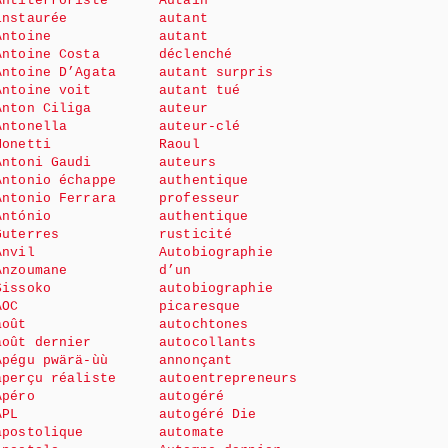
Antiterroriste
Autain
instaurée
autant
Antoine
autant
Antoine Costa
déclenché
Antoine D’Agata
autant surpris
Antoine voit
autant tué
Anton Ciliga
auteur
Antonella
auteur-clé
Monetti
Raoul
Antoni Gaudi
auteurs
Antonio échappe
authentique
Antonio Ferrara
professeur
António
authentique
Guterres
rusticité
Anvil
Autobiographie
Anzoumane
d’un
Sissoko
autobiographie
AOC
picaresque
août
autochtones
août dernier
autocollants
Apégu pwärä-ùù
annonçant
aperçu réaliste
autoentrepreneurs
Apéro
autogéré
APL
autogéré Die
apostolique
automate