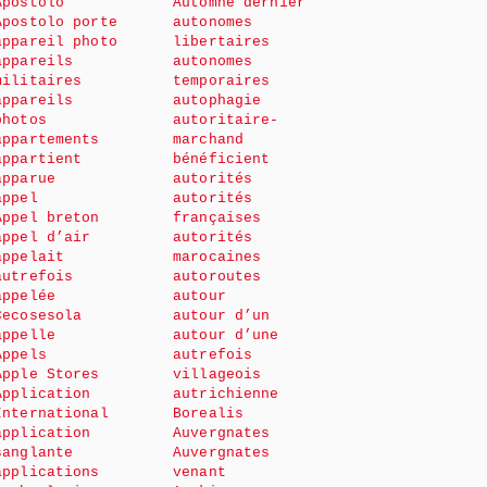
Apostolo
Automne dernier
Apostolo porte
autonomes
appareil photo
libertaires
appareils
autonomes
militaires
temporaires
appareils
autophagie
photos
autoritaire-
appartements
marchand
appartient
bénéficient
apparue
autorités
appel
autorités
Appel breton
françaises
appel d’air
autorités
appelait
marocaines
autrefois
autoroutes
appelée
autour
Cecosesola
autour d’un
appelle
autour d’une
Appels
autrefois
Apple Stores
villageois
Application
autrichienne
International
Borealis
application
Auvergnates
sanglante
Auvergnates
applications
venant