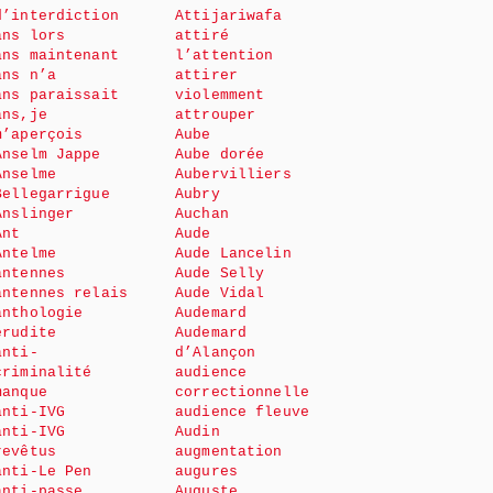
d’interdiction
Attijariwafa
ans lors
attiré
ans maintenant
l’attention
ans n’a
attirer
ans paraissait
violemment
ans,je
attrouper
m’aperçois
Aube
Anselm Jappe
Aube dorée
Anselme
Aubervilliers
Bellegarrigue
Aubry
Anslinger
Auchan
Ant
Aude
Antelme
Aude Lancelin
antennes
Aude Selly
antennes relais
Aude Vidal
anthologie
Audemard
érudite
Audemard
anti-
d’Alançon
criminalité
audience
manque
correctionnelle
anti-IVG
audience fleuve
anti-IVG
Audin
revêtus
augmentation
anti-Le Pen
augures
anti-passe
Auguste