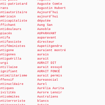
anti-patriotard
Auguste Comte
Frans
Augustin Hubert
antiautoritaire
Aujourd’hui
américain
aujourd’hui
anticapitaliste
députée
affichant
Aung San
antidouleurs
Aunoble
opiacés
AUPARAVANT
antifa
auparavant
antifasciste
directeur
antiféministes
Aupetitgendre
Antigone
auraient montré
Antigones
aurais
antiguérilla
aurait
surgi
AURAIT DIT
antillaise
aurait essuyé
signifiant
AURAIT FONCÉ
antimilitarisme
aurait permis
offensif
Aureasocial
antinucléaire
Aurel
antiques
Aurélia Aurita
civilités
Aurore Lenoir
antisémites
Australiens
antiterroriste
blancs