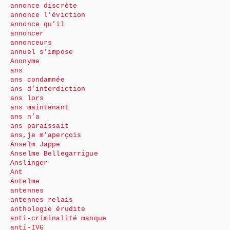
annonce discrète
annonce l’éviction
annonce qu’il
annoncer
annonceurs
annuel s’impose
Anonyme
ans
ans condamnée
ans d’interdiction
ans lors
ans maintenant
ans n’a
ans paraissait
ans,je m’aperçois
Anselm Jappe
Anselme Bellegarrigue
Anslinger
Ant
Antelme
antennes
antennes relais
anthologie érudite
anti-criminalité manque
anti-IVG