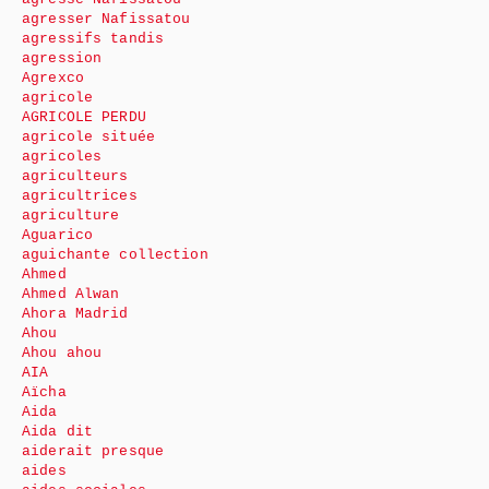
agresser Nafissatou
agressifs tandis
agression
Agrexco
agricole
AGRICOLE PERDU
agricole située
agricoles
agriculteurs
agricultrices
agriculture
Aguarico
aguichante collection
Ahmed
Ahmed Alwan
Ahora Madrid
Ahou
Ahou ahou
AIA
Aïcha
Aida
Aida dit
aiderait presque
aides