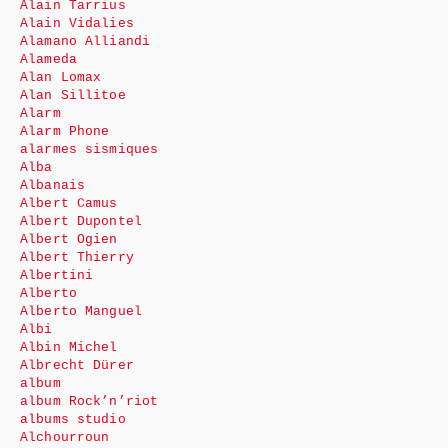
Alain Tarrius
Alain Vidalies
Alamano Alliandi
Alameda
Alan Lomax
Alan Sillitoe
Alarm
Alarm Phone
alarmes sismiques
Alba
Albanais
Albert Camus
Albert Dupontel
Albert Ogien
Albert Thierry
Albertini
Alberto
Alberto Manguel
Albi
Albin Michel
Albrecht Dürer
album
album Rock’n’riot
albums studio
Alchourroun