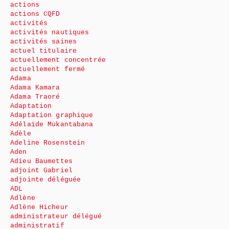
actions
actions CQFD
activités
activités nautiques
activités saines
actuel titulaire
actuellement concentrée
actuellement fermé
Adama
Adama Kamara
Adama Traoré
Adaptation
Adaptation graphique
Adélaïde Mukantabana
Adèle
Adeline Rosenstein
Aden
Adieu Baumettes
adjoint Gabriel
adjointe déléguée
ADL
Adlène
Adlène Hicheur
administrateur délégué
administratif