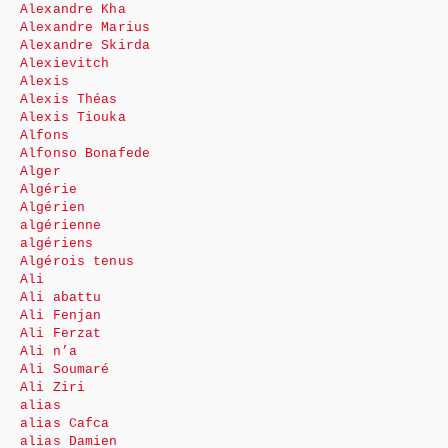
Alexandre Kha
Alexandre Marius
Alexandre Skirda
Alexievitch
Alexis
Alexis Théas
Alexis Tiouka
Alfons
Alfonso Bonafede
Alger
Algérie
Algérien
algérienne
algériens
Algérois tenus
Ali
Ali abattu
Ali Fenjan
Ali Ferzat
Ali n’a
Ali Soumaré
Ali Ziri
alias
alias Cafca
alias Damien