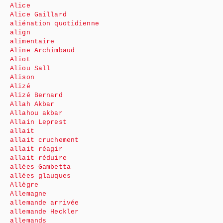
Alice
Alice Gaillard
aliénation quotidienne
align
alimentaire
Aline Archimbaud
Aliot
Aliou Sall
Alison
Alizé
Alizé Bernard
Allah Akbar
Allahou akbar
Allain Leprest
allait
allait cruchement
allait réagir
allait réduire
allées Gambetta
allées glauques
Allègre
Allemagne
allemande arrivée
allemande Heckler
allemands