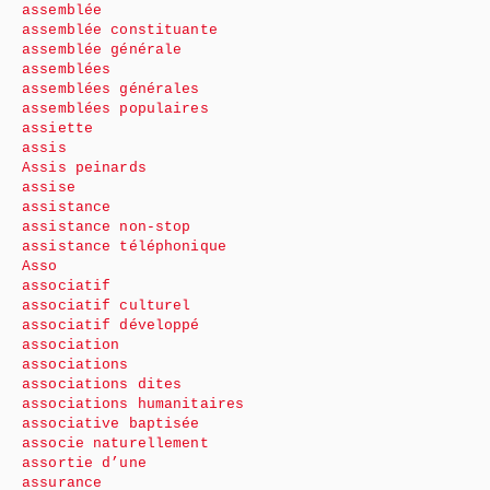
assemblée
assemblée constituante
assemblée générale
assemblées
assemblées générales
assemblées populaires
assiette
assis
Assis peinards
assise
assistance
assistance non-stop
assistance téléphonique
Asso
associatif
associatif culturel
associatif développé
association
associations
associations dites
associations humanitaires
associative baptisée
associe naturellement
assortie d’une
assurance