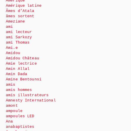
Amérique
Amérique latine
Âmes d’Atala
âmes sortent
Ameziane
ami
ami lecteur
ami Sarkozy
ami Thomas
Ami.e
Amidou
Amidou Château
Amie lectrice
Amin Allal
Amin Dada
Amine Bentounsi
amis
amis hommes
amis illustrateurs
Amnesty International
amont
ampoule
ampoules LED
Ana
anabaptistes