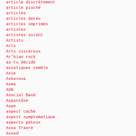
article discrètement
article pioché
articles
articles datés
articles imprimés
artistes
artistes soient
Artists
Arts
Arts viscéraux
Ar’bian rock
as-tu décidé
asiatiques semble
Asie
Askavusa
Asma
ASN
Asocial Band
Aspanidze
Aspe
aspect caché
aspect symptomatique
aspects péteux
Assa Traoré
Assad