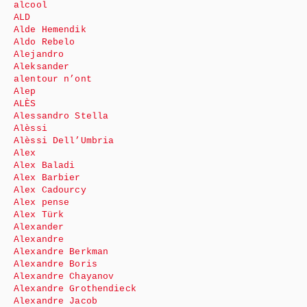
alcool
ALD
Alde Hemendik
Aldo Rebelo
Alejandro
Aleksander
alentour n’ont
Alep
ALÈS
Alessandro Stella
Alèssi
Alèssi Dell’Umbria
Alex
Alex Baladi
Alex Barbier
Alex Cadourcy
Alex pense
Alex Türk
Alexander
Alexandre
Alexandre Berkman
Alexandre Boris
Alexandre Chayanov
Alexandre Grothendieck
Alexandre Jacob