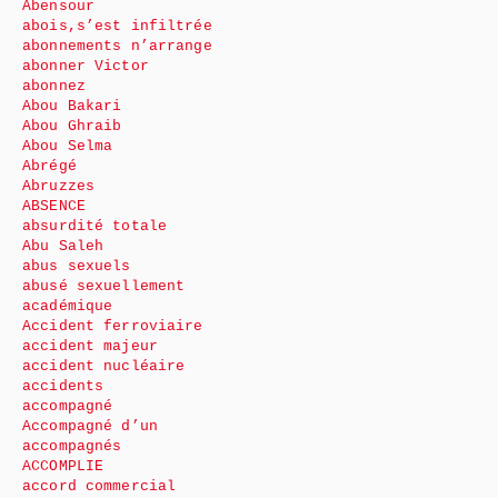
Abensour
abois,s’est infiltrée
abonnements n’arrange
abonner Victor
abonnez
Abou Bakari
Abou Ghraib
Abou Selma
Abrégé
Abruzzes
ABSENCE
absurdité totale
Abu Saleh
abus sexuels
abusé sexuellement
académique
Accident ferroviaire
accident majeur
accident nucléaire
accidents
accompagné
Accompagné d’un
accompagnés
ACCOMPLIE
accord commercial