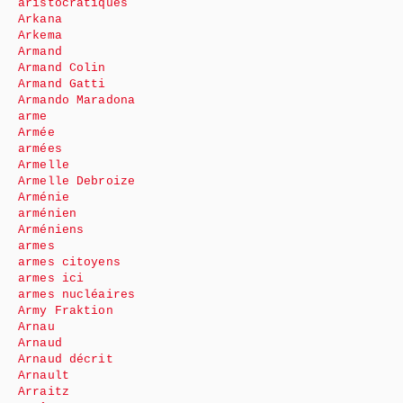
aristocratiques
Arkana
Arkema
Armand
Armand Colin
Armand Gatti
Armando Maradona
arme
Armée
armées
Armelle
Armelle Debroize
Arménie
arménien
Arméniens
armes
armes citoyens
armes ici
armes nucléaires
Army Fraktion
Arnau
Arnaud
Arnaud décrit
Arnault
Arraitz