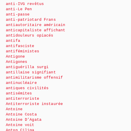
anti-IVG revêtus
anti-Le Pen
anti-passe
anti-patriotard Frans
antiautoritaire américain
anticapitaliste affichant
antidouleurs opiacés
antifa
antifasciste
antiféministes
Antigone
Antigones
antiguérilla surgi
antillaise signifiant
antimilitarisme offensif
antinucléaire
antiques civilités
antisémites
antiterroriste
Antiterroriste instaurée
Antoine
Antoine Costa
Antoine D’Agata
Antoine voit
Anton Ciliga