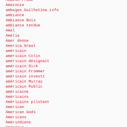
Amazonie
ambages Guilhotina.info
ambiance
Ambiance Bois
ambiance tendue
Amel
Amélie
Amer donne
America Great
américain
américain Colin
américain désignait
américain Dick
américain Frommer
américain investi
américain Murray
américain Public
américaine
Américains
Américains pilotent
American
American Gods
Americans
Amérindiens