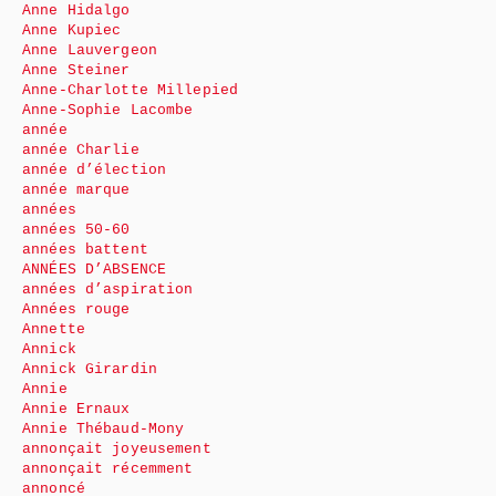
Anne Hidalgo
Anne Kupiec
Anne Lauvergeon
Anne Steiner
Anne-Charlotte Millepied
Anne-Sophie Lacombe
année
année Charlie
année d’élection
année marque
années
années 50-60
années battent
ANNÉES D’ABSENCE
années d’aspiration
Années rouge
Annette
Annick
Annick Girardin
Annie
Annie Ernaux
Annie Thébaud-Mony
annonçait joyeusement
annonçait récemment
annoncé