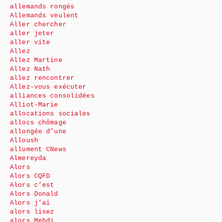
allemands rongés
Allemands veulent
Aller chercher
aller jeter
aller vite
Allez
Allez Martine
Allez Nath
allez rencontrer
Allez-vous exécuter
alliances consolidées
Alliot-Marie
allocations sociales
allocs chômage
allongée d’une
Alloush
allument CNews
Almereyda
Alors
Alors CQFD
Alors c’est
Alors Donald
Alors j’ai
alors lisez
alors Mehdi