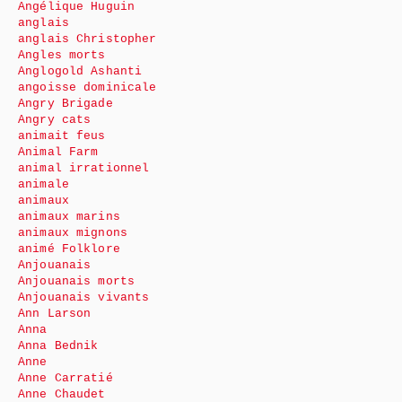
Angélique Huguin
anglais
anglais Christopher
Angles morts
Anglogold Ashanti
angoisse dominicale
Angry Brigade
Angry cats
animait feus
Animal Farm
animal irrationnel
animale
animaux
animaux marins
animaux mignons
animé Folklore
Anjouanais
Anjouanais morts
Anjouanais vivants
Ann Larson
Anna
Anna Bednik
Anne
Anne Carratié
Anne Chaudet