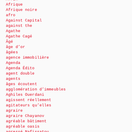
Afrique
Afrique noire
afro
Against Capital
against the
Agathe
Agathe Cagé
Âgé
âge d’or
âgées
agence immobilière
Agenda
Agenda Édito
agent double
agents
âges écoutent
agglomération d’immeubles
Aghiles Ouerdani
agissent réellement
agitateurs qu’elles
agraire
agraire Chayanov
agréable bâtiment
agréable oasis
agressé Nafissatou