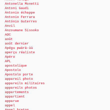
Antonella Monetti
Antoni Gaudi
Antonio échappe
Antonio Ferrara
António Guterres
Anvil
Anzoumane Sissoko
AOC
août
août dernier
Apégu pwärä-ùù
aperçu réaliste
Apéro
APL
apostolique
Apostolo
Apostolo porte
appareil photo
appareils militaires
appareils photos
appartements
appartient
apparue
appel
Appel breton