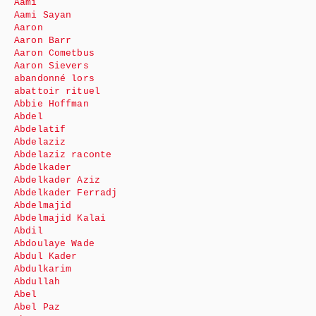
Aami
Aami Sayan
Aaron
Aaron Barr
Aaron Cometbus
Aaron Sievers
abandonné lors
abattoir rituel
Abbie Hoffman
Abdel
Abdelatif
Abdelaziz
Abdelaziz raconte
Abdelkader
Abdelkader Aziz
Abdelkader Ferradj
Abdelmajid
Abdelmajid Kalai
Abdil
Abdoulaye Wade
Abdul Kader
Abdulkarim
Abdullah
Abel
Abel Paz