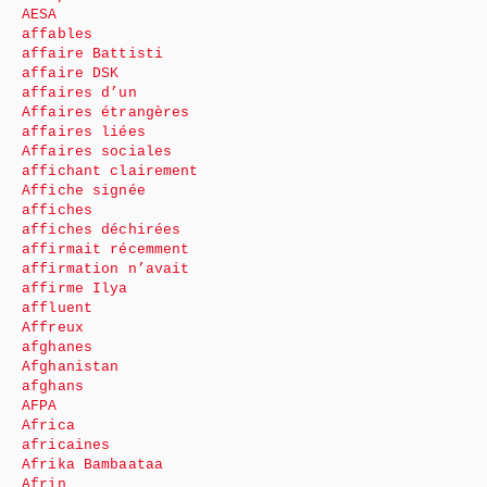
AESA
affables
affaire Battisti
affaire DSK
affaires d’un
Affaires étrangères
affaires liées
Affaires sociales
affichant clairement
Affiche signée
affiches
affiches déchirées
affirmait récemment
affirmation n’avait
affirme Ilya
affluent
Affreux
afghanes
Afghanistan
afghans
AFPA
Africa
africaines
Afrika Bambaataa
Afrin