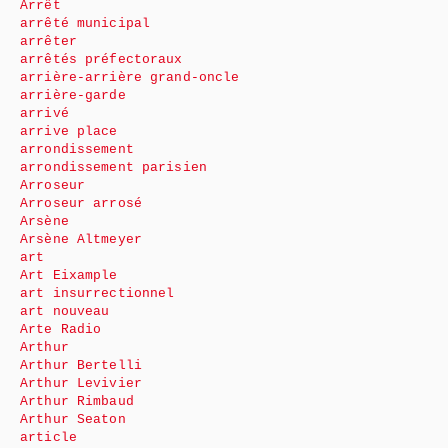
Arrêt
arrêté municipal
arrêter
arrêtés préfectoraux
arrière-arrière grand-oncle
arrière-garde
arrivé
arrive place
arrondissement
arrondissement parisien
Arroseur
Arroseur arrosé
Arsène
Arsène Altmeyer
art
Art Eixample
art insurrectionnel
art nouveau
Arte Radio
Arthur
Arthur Bertelli
Arthur Levivier
Arthur Rimbaud
Arthur Seaton
article