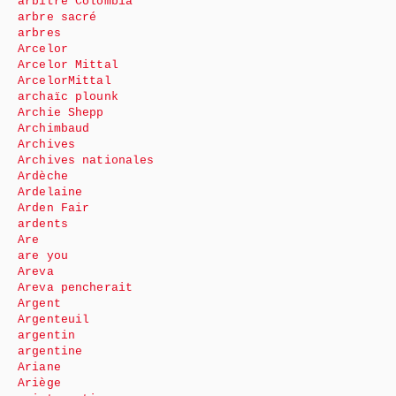
arbitre Colombia
arbre sacré
arbres
Arcelor
Arcelor Mittal
ArcelorMittal
archaïc plounk
Archie Shepp
Archimbaud
Archives
Archives nationales
Ardèche
Ardelaine
Arden Fair
ardents
Are
are you
Areva
Areva pencherait
Argent
Argenteuil
argentin
argentine
Ariane
Ariège