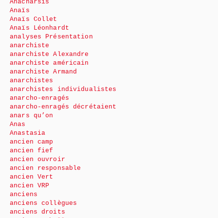
Anacharsis
Anaïs
Anaïs Collet
Anaïs Léonhardt
analyses Présentation
anarchiste
anarchiste Alexandre
anarchiste américain
anarchiste Armand
anarchistes
anarchistes individualistes
anarcho-enragés
anarcho-enragés décrétaient
anars qu’on
Anas
Anastasia
ancien camp
ancien fief
ancien ouvroir
ancien responsable
ancien Vert
ancien VRP
anciens
anciens collègues
anciens droits