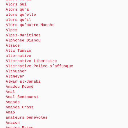
Alors oui
Alors qu’à
alors qu’elle
alors qu’il
Alors qu’outre-Manche
Alpes
Alpes-Maritimes
Alphonse Dianou
Alsace
Alta Tansió
alternative
Alternative Libertaire
Alternative-Police s’offusque
Althusser
Altmeyer
Alwan al-Janabi
Amadou Koumé
Amal
Amal Bentounsi
Amanda
Amanda Cross
Amap
amateurs bénévoles
Amazon
Amazon Prime