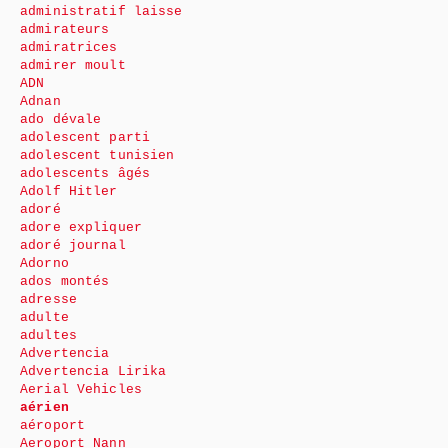
administratif laisse
admirateurs
admiratrices
admirer moult
ADN
Adnan
ado dévale
adolescent parti
adolescent tunisien
adolescents âgés
Adolf Hitler
adoré
adore expliquer
adoré journal
Adorno
ados montés
adresse
adulte
adultes
Advertencia
Advertencia Lirika
Aerial Vehicles
aérien
aéroport
Aeroport Nann