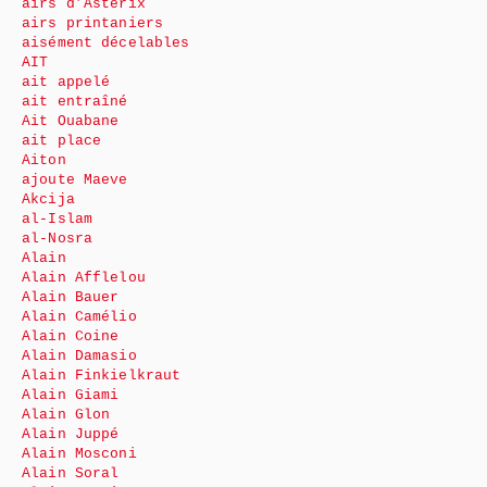
airs d’Astérix
airs printaniers
aisément décelables
AIT
ait appelé
ait entraîné
Ait Ouabane
ait place
Aiton
ajoute Maeve
Akcija
al-Islam
al-Nosra
Alain
Alain Afflelou
Alain Bauer
Alain Camélio
Alain Coine
Alain Damasio
Alain Finkielkraut
Alain Giami
Alain Glon
Alain Juppé
Alain Mosconi
Alain Soral