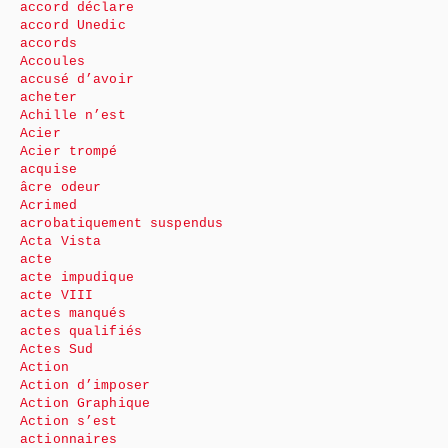
accord déclare
accord Unedic
accords
Accoules
accusé d’avoir
acheter
Achille n’est
Acier
Acier trompé
acquise
âcre odeur
Acrimed
acrobatiquement suspendus
Acta Vista
acte
acte impudique
acte VIII
actes manqués
actes qualifiés
Actes Sud
Action
Action d’imposer
Action Graphique
Action s’est
actionnaires