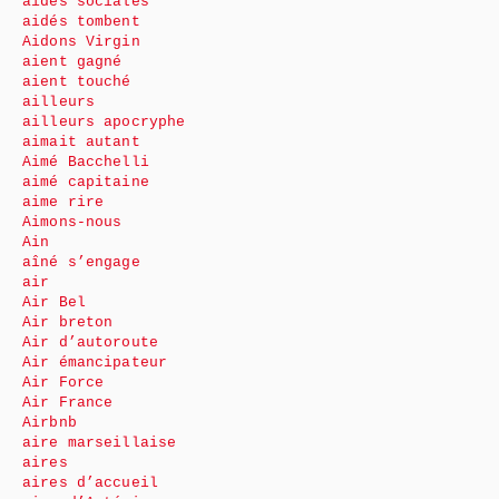
aides sociales
aidés tombent
Aidons Virgin
aient gagné
aient touché
ailleurs
ailleurs apocryphe
aimait autant
Aimé Bacchelli
aimé capitaine
aime rire
Aimons-nous
Ain
aîné s’engage
air
Air Bel
Air breton
Air d’autoroute
Air émancipateur
Air Force
Air France
Airbnb
aire marseillaise
aires
aires d’accueil