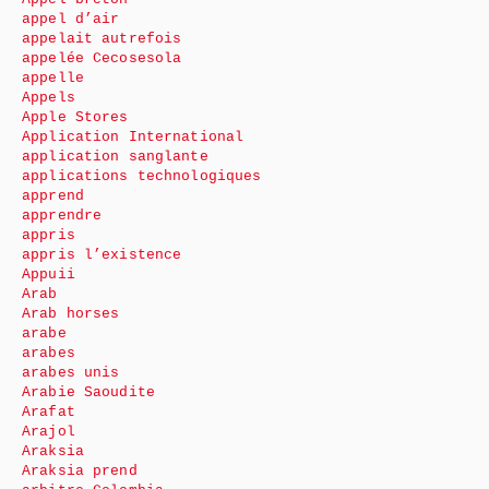
appel d’air
appelait autrefois
appelée Cecosesola
appelle
Appels
Apple Stores
Application International
application sanglante
applications technologiques
apprend
apprendre
appris
appris l’existence
Appuii
Arab
Arab horses
arabe
arabes
arabes unis
Arabie Saoudite
Arafat
Arajol
Araksia
Araksia prend