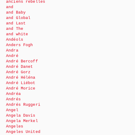
anciens rebelles
and
and Baby
and Global
and Last
and The
and white
Andéols
Anders Fogh
Andra
André
André Bercoff
André Danet
André Gorz
André Héléna
André Liébot
André Morice
Andréa
Andrés
Andrés Ruggeri
Angel
Angela Davis
Angela Merkel
Angeles
Angeles United