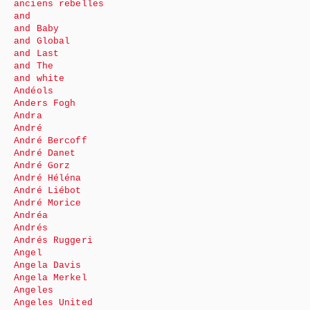
anciens rebelles
and
and Baby
and Global
and Last
and The
and white
Andéols
Anders Fogh
Andra
André
André Bercoff
André Danet
André Gorz
André Héléna
André Liébot
André Morice
Andréa
Andrés
Andrés Ruggeri
Angel
Angela Davis
Angela Merkel
Angeles
Angeles United