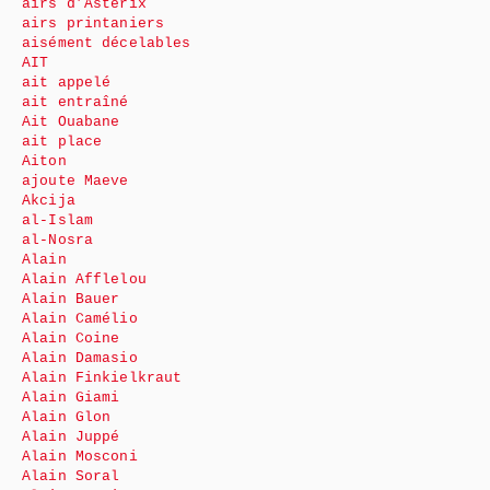
airs d’Astérix
airs printaniers
aisément décelables
AIT
ait appelé
ait entraîné
Ait Ouabane
ait place
Aiton
ajoute Maeve
Akcija
al-Islam
al-Nosra
Alain
Alain Afflelou
Alain Bauer
Alain Camélio
Alain Coine
Alain Damasio
Alain Finkielkraut
Alain Giami
Alain Glon
Alain Juppé
Alain Mosconi
Alain Soral