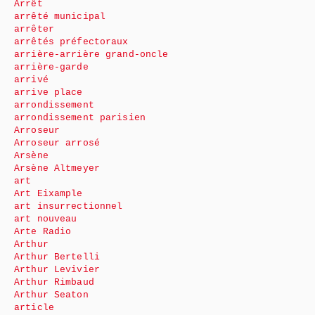
Arrêt
arrêté municipal
arrêter
arrêtés préfectoraux
arrière-arrière grand-oncle
arrière-garde
arrivé
arrive place
arrondissement
arrondissement parisien
Arroseur
Arroseur arrosé
Arsène
Arsène Altmeyer
art
Art Eixample
art insurrectionnel
art nouveau
Arte Radio
Arthur
Arthur Bertelli
Arthur Levivier
Arthur Rimbaud
Arthur Seaton
article