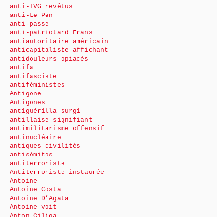
anti-IVG revêtus
anti-Le Pen
anti-passe
anti-patriotard Frans
antiautoritaire américain
anticapitaliste affichant
antidouleurs opiacés
antifa
antifasciste
antiféministes
Antigone
Antigones
antiguérilla surgi
antillaise signifiant
antimilitarisme offensif
antinucléaire
antiques civilités
antisémites
antiterroriste
Antiterroriste instaurée
Antoine
Antoine Costa
Antoine D’Agata
Antoine voit
Anton Ciliga