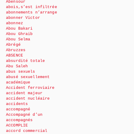
Abensour
abois,s’est infiltrée
abonnements n’arrange
abonner Victor
abonnez
Abou Bakari
Abou Ghraib
Abou Selma
Abrégé
Abruzzes
ABSENCE
absurdité totale
Abu Saleh
abus sexuels
abusé sexuellement
académique
Accident ferroviaire
accident majeur
accident nucléaire
accidents
accompagné
Accompagné d’un
accompagnés
ACCOMPLIE
accord commercial