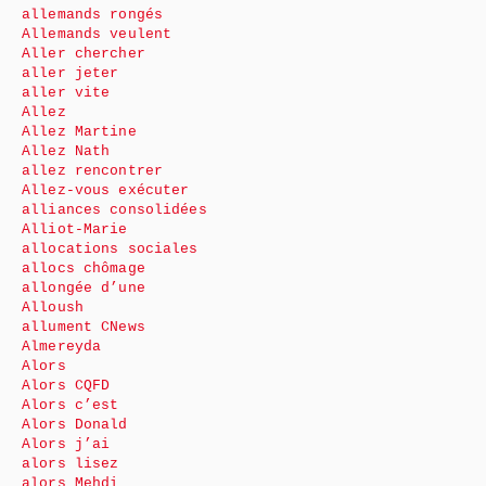
allemands rongés
Allemands veulent
Aller chercher
aller jeter
aller vite
Allez
Allez Martine
Allez Nath
allez rencontrer
Allez-vous exécuter
alliances consolidées
Alliot-Marie
allocations sociales
allocs chômage
allongée d’une
Alloush
allument CNews
Almereyda
Alors
Alors CQFD
Alors c’est
Alors Donald
Alors j’ai
alors lisez
alors Mehdi