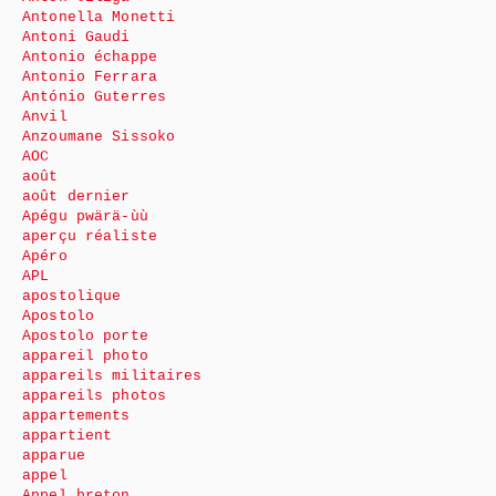
Antonella Monetti
Antoni Gaudi
Antonio échappe
Antonio Ferrara
António Guterres
Anvil
Anzoumane Sissoko
AOC
août
août dernier
Apégu pwärä-ùù
aperçu réaliste
Apéro
APL
apostolique
Apostolo
Apostolo porte
appareil photo
appareils militaires
appareils photos
appartements
appartient
apparue
appel
Appel breton