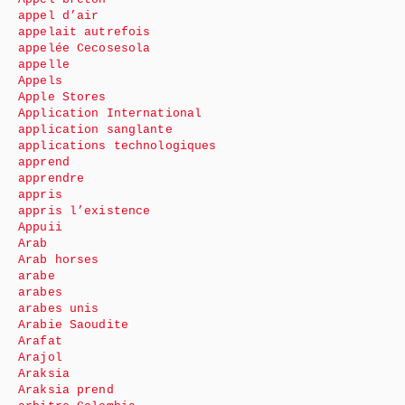
appel d’air
appelait autrefois
appelée Cecosesola
appelle
Appels
Apple Stores
Application International
application sanglante
applications technologiques
apprend
apprendre
appris
appris l’existence
Appuii
Arab
Arab horses
arabe
arabes
arabes unis
Arabie Saoudite
Arafat
Arajol
Araksia
Araksia prend