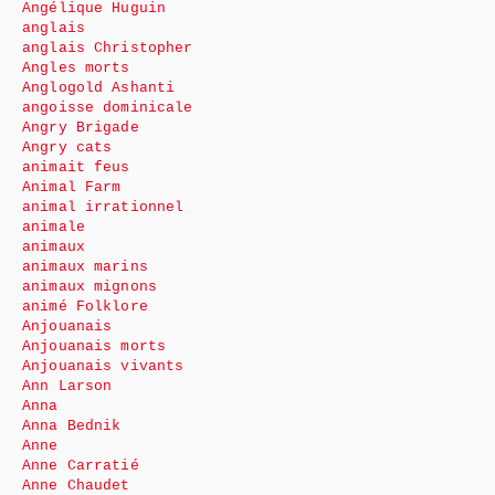
Angélique Huguin
anglais
anglais Christopher
Angles morts
Anglogold Ashanti
angoisse dominicale
Angry Brigade
Angry cats
animait feus
Animal Farm
animal irrationnel
animale
animaux
animaux marins
animaux mignons
animé Folklore
Anjouanais
Anjouanais morts
Anjouanais vivants
Ann Larson
Anna
Anna Bednik
Anne
Anne Carratié
Anne Chaudet