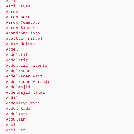
Aami
Aami Sayan
Aaron
Aaron Barr
Aaron Cometbus
Aaron Sievers
abandonné lors
abattoir rituel
Abbie Hoffman
Abdel
Abdelatif
Abdelaziz
Abdelaziz raconte
Abdelkader
Abdelkader Aziz
Abdelkader Ferradj
Abdelmajid
Abdelmajid Kalai
Abdil
Abdoulaye Wade
Abdul Kader
Abdulkarim
Abdullah
Abel
Abel Paz