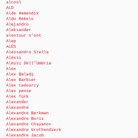
alcool
ALD
Alde Hemendik
Aldo Rebelo
Alejandro
Aleksander
alentour n’ont
Alep
ALÈS
Alessandro Stella
Alèssi
Alèssi Dell’Umbria
Alex
Alex Baladi
Alex Barbier
Alex Cadourcy
Alex pense
Alex Türk
Alexander
Alexandre
Alexandre Berkman
Alexandre Boris
Alexandre Chayanov
Alexandre Grothendieck
Alexandre Jacob