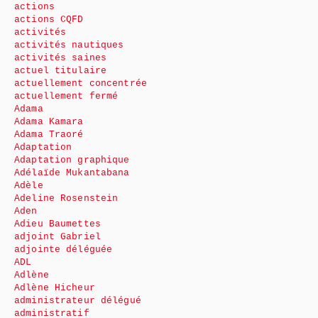
actions
actions CQFD
activités
activités nautiques
activités saines
actuel titulaire
actuellement concentrée
actuellement fermé
Adama
Adama Kamara
Adama Traoré
Adaptation
Adaptation graphique
Adélaïde Mukantabana
Adèle
Adeline Rosenstein
Aden
Adieu Baumettes
adjoint Gabriel
adjointe déléguée
ADL
Adlène
Adlène Hicheur
administrateur délégué
administratif