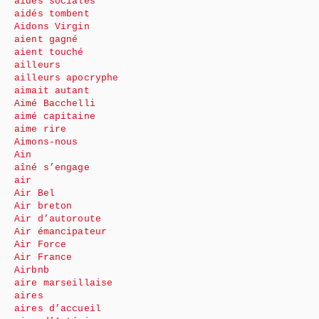
aides sociales
aidés tombent
Aidons Virgin
aient gagné
aient touché
ailleurs
ailleurs apocryphe
aimait autant
Aimé Bacchelli
aimé capitaine
aime rire
Aimons-nous
Ain
aîné s’engage
air
Air Bel
Air breton
Air d’autoroute
Air émancipateur
Air Force
Air France
Airbnb
aire marseillaise
aires
aires d’accueil