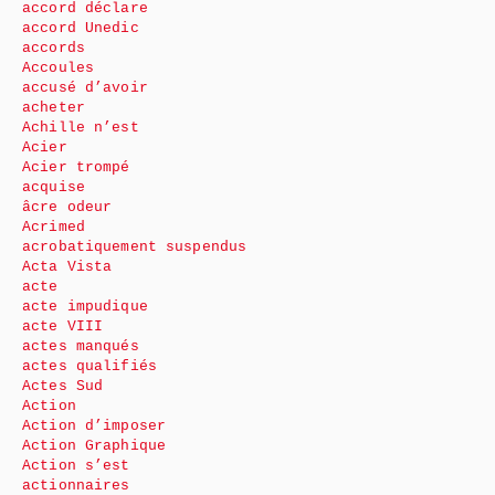
accord déclare
accord Unedic
accords
Accoules
accusé d’avoir
acheter
Achille n’est
Acier
Acier trompé
acquise
âcre odeur
Acrimed
acrobatiquement suspendus
Acta Vista
acte
acte impudique
acte VIII
actes manqués
actes qualifiés
Actes Sud
Action
Action d’imposer
Action Graphique
Action s’est
actionnaires