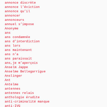
annonce discrète
annonce l’éviction
annonce qu’il
annoncer
annonceurs
annuel s’impose
Anonyme
ans
ans condamnée
ans d’interdiction
ans lors
ans maintenant
ans n’a
ans paraissait
ans,je m’aperçois
Anselm Jappe
Anselme Bellegarrigue
Anslinger
Ant
Antelme
antennes
antennes relais
anthologie érudite
anti-criminalité manque
anti-IVG