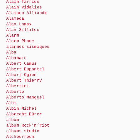
Alain Tarrius
Alain Vidalies
Alamano Alliandi
Alameda
Alan Lomax
Alan Sillitoe
Alarm
Alarm Phone
alarmes sismiques
Alba
Albanais
Albert Camus
Albert Dupontel
Albert Ogien
Albert Thierry
Albertini
Alberto
Alberto Manguel
Albi
Albin Michel
Albrecht Dürer
album
album Rock’n’riot
albums studio
Alchourroun