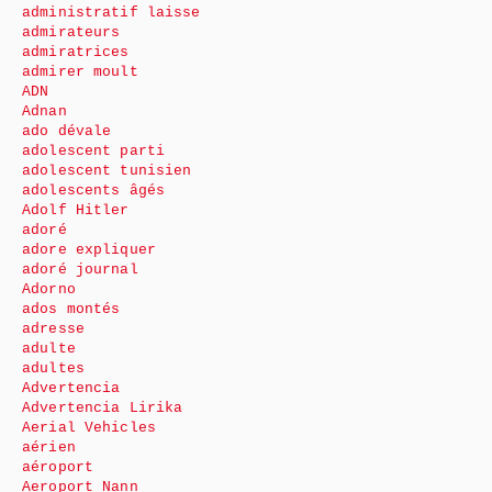
administratif laisse
admirateurs
admiratrices
admirer moult
ADN
Adnan
ado dévale
adolescent parti
adolescent tunisien
adolescents âgés
Adolf Hitler
adoré
adore expliquer
adoré journal
Adorno
ados montés
adresse
adulte
adultes
Advertencia
Advertencia Lirika
Aerial Vehicles
aérien
aéroport
Aeroport Nann