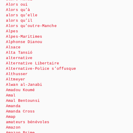
Alors oui
Alors qu’à
alors qu’elle
alors qu’il
Alors qu’outre-Manche
Alpes
Alpes-Maritimes
Alphonse Dianou
Alsace
Alta Tansió
alternative
Alternative Libertaire
Alternative-Police s’offusque
Althusser
Altmeyer
Alwan al-Janabi
Amadou Koumé
Amal
Amal Bentounsi
Amanda
Amanda Cross
Amap
amateurs bénévoles
Amazon
Amazon Prime