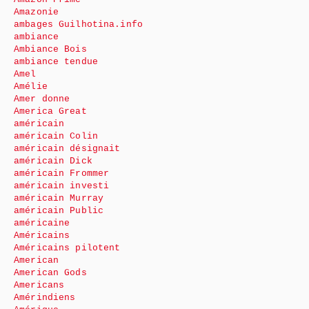
Amazonie
ambages Guilhotina.info
ambiance
Ambiance Bois
ambiance tendue
Amel
Amélie
Amer donne
America Great
américain
américain Colin
américain désignait
américain Dick
américain Frommer
américain investi
américain Murray
américain Public
américaine
Américains
Américains pilotent
American
American Gods
Americans
Amérindiens