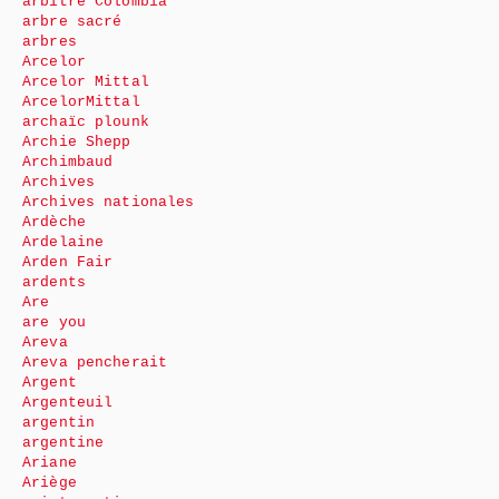
arbitre Colombia
arbre sacré
arbres
Arcelor
Arcelor Mittal
ArcelorMittal
archaïc plounk
Archie Shepp
Archimbaud
Archives
Archives nationales
Ardèche
Ardelaine
Arden Fair
ardents
Are
are you
Areva
Areva pencherait
Argent
Argenteuil
argentin
argentine
Ariane
Ariège