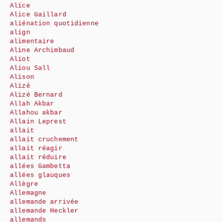
Alice
Alice Gaillard
aliénation quotidienne
align
alimentaire
Aline Archimbaud
Aliot
Aliou Sall
Alison
Alizé
Alizé Bernard
Allah Akbar
Allahou akbar
Allain Leprest
allait
allait cruchement
allait réagir
allait réduire
allées Gambetta
allées glauques
Allègre
Allemagne
allemande arrivée
allemande Heckler
allemands