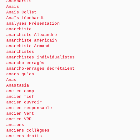
Anacharsis
Anaïs
Anaïs Collet
Anaïs Léonhardt
analyses Présentation
anarchiste
anarchiste Alexandre
anarchiste américain
anarchiste Armand
anarchistes
anarchistes individualistes
anarcho-enragés
anarcho-enragés décrétaient
anars qu’on
Anas
Anastasia
ancien camp
ancien fief
ancien ouvroir
ancien responsable
ancien Vert
ancien VRP
anciens
anciens collègues
anciens droits