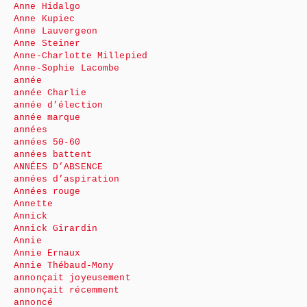
Anne Hidalgo
Anne Kupiec
Anne Lauvergeon
Anne Steiner
Anne-Charlotte Millepied
Anne-Sophie Lacombe
année
année Charlie
année d’élection
année marque
années
années 50-60
années battent
ANNÉES D’ABSENCE
années d’aspiration
Années rouge
Annette
Annick
Annick Girardin
Annie
Annie Ernaux
Annie Thébaud-Mony
annonçait joyeusement
annonçait récemment
annoncé