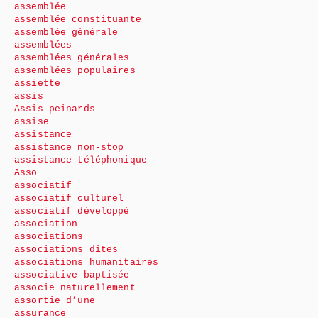
assemblée
assemblée constituante
assemblée générale
assemblées
assemblées générales
assemblées populaires
assiette
assis
Assis peinards
assise
assistance
assistance non-stop
assistance téléphonique
Asso
associatif
associatif culturel
associatif développé
association
associations
associations dites
associations humanitaires
associative baptisée
associe naturellement
assortie d’une
assurance