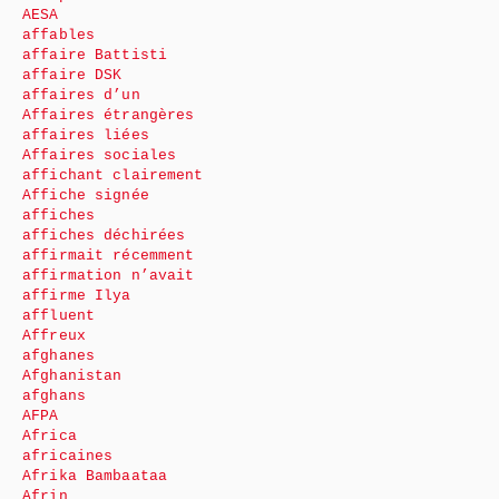
AESA
affables
affaire Battisti
affaire DSK
affaires d’un
Affaires étrangères
affaires liées
Affaires sociales
affichant clairement
Affiche signée
affiches
affiches déchirées
affirmait récemment
affirmation n’avait
affirme Ilya
affluent
Affreux
afghanes
Afghanistan
afghans
AFPA
Africa
africaines
Afrika Bambaataa
Afrin