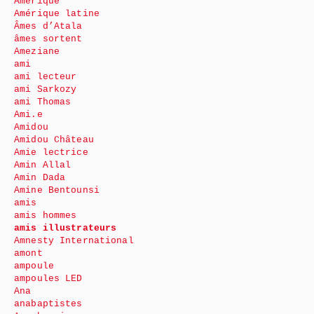
Amérique
Amérique latine
Âmes d’Atala
âmes sortent
Ameziane
ami
ami lecteur
ami Sarkozy
ami Thomas
Ami.e
Amidou
Amidou Château
Amie lectrice
Amin Allal
Amin Dada
Amine Bentounsi
amis
amis hommes
amis illustrateurs
Amnesty International
amont
ampoule
ampoules LED
Ana
anabaptistes