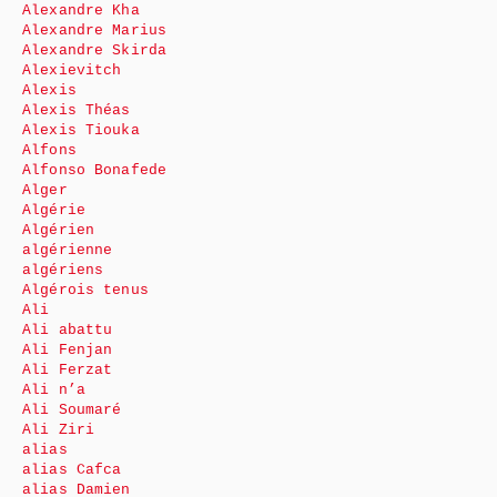
Alexandre Kha
Alexandre Marius
Alexandre Skirda
Alexievitch
Alexis
Alexis Théas
Alexis Tiouka
Alfons
Alfonso Bonafede
Alger
Algérie
Algérien
algérienne
algériens
Algérois tenus
Ali
Ali abattu
Ali Fenjan
Ali Ferzat
Ali n’a
Ali Soumaré
Ali Ziri
alias
alias Cafca
alias Damien