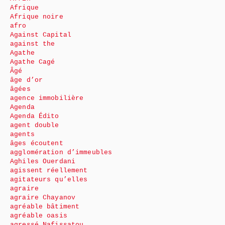
Afrique
Afrique noire
afro
Against Capital
against the
Agathe
Agathe Cagé
Âgé
âge d’or
âgées
agence immobilière
Agenda
Agenda Édito
agent double
agents
âges écoutent
agglomération d’immeubles
Aghiles Ouerdani
agissent réellement
agitateurs qu’elles
agraire
agraire Chayanov
agréable bâtiment
agréable oasis
agressé Nafissatou