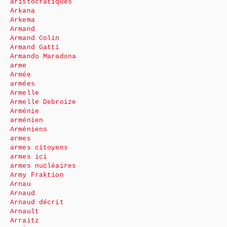
aristocratiques
Arkana
Arkema
Armand
Armand Colin
Armand Gatti
Armando Maradona
arme
Armée
armées
Armelle
Armelle Debroize
Arménie
arménien
Arméniens
armes
armes citoyens
armes ici
armes nucléaires
Army Fraktion
Arnau
Arnaud
Arnaud décrit
Arnault
Arraitz