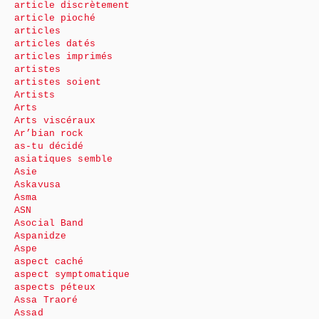
article discrètement
article pioché
articles
articles datés
articles imprimés
artistes
artistes soient
Artists
Arts
Arts viscéraux
Ar’bian rock
as-tu décidé
asiatiques semble
Asie
Askavusa
Asma
ASN
Asocial Band
Aspanidze
Aspe
aspect caché
aspect symptomatique
aspects péteux
Assa Traoré
Assad