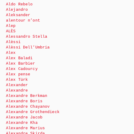
Aldo Rebelo
Alejandro
Aleksander
alentour n’ont
Alep
ALÈS
Alessandro Stella
Alèssi
Alèssi Dell’Umbria
Alex
Alex Baladi
Alex Barbier
Alex Cadourcy
Alex pense
Alex Türk
Alexander
Alexandre
Alexandre Berkman
Alexandre Boris
Alexandre Chayanov
Alexandre Grothendieck
Alexandre Jacob
Alexandre Kha
Alexandre Marius
Alexandre Skirda