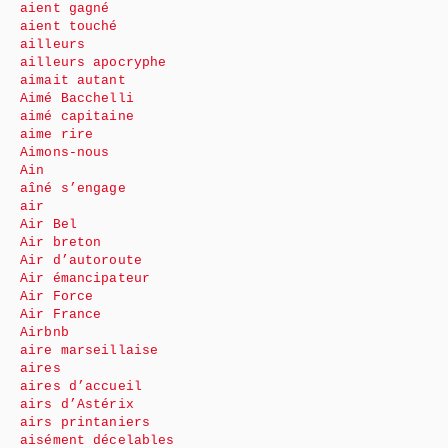
aient gagné
aient touché
ailleurs
ailleurs apocryphe
aimait autant
Aimé Bacchelli
aimé capitaine
aime rire
Aimons-nous
Ain
aîné s’engage
air
Air Bel
Air breton
Air d’autoroute
Air émancipateur
Air Force
Air France
Airbnb
aire marseillaise
aires
aires d’accueil
airs d’Astérix
airs printaniers
aisément décelables