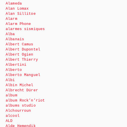
Alameda
Alan Lomax
Alan Sillitoe
Alarm
Alarm Phone
alarmes sismiques
Alba
Albanais
Albert Camus
Albert Dupontel
Albert Ogien
Albert Thierry
Albertini
Alberto
Alberto Manguel
Albi
Albin Michel
Albrecht Dürer
album
album Rock’n’riot
albums studio
Alchourroun
alcool
ALD
Alde Hemendik