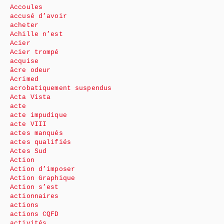
Accoules
accusé d’avoir
acheter
Achille n’est
Acier
Acier trompé
acquise
âcre odeur
Acrimed
acrobatiquement suspendus
Acta Vista
acte
acte impudique
acte VIII
actes manqués
actes qualifiés
Actes Sud
Action
Action d’imposer
Action Graphique
Action s’est
actionnaires
actions
actions CQFD
activités