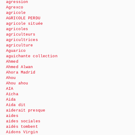
agression
Agrexco
agricole
AGRICOLE PERDU
agricole située
agricoles
agriculteurs
agricultrices
agriculture
Aguarico
aguichante collection
Ahmed
Ahmed Alwan
Ahora Madrid
Ahou
Ahou ahou
AIA
Aïcha
Aida
Aida dit
aiderait presque
aides
aides sociales
aidés tombent
Aidons Virgin