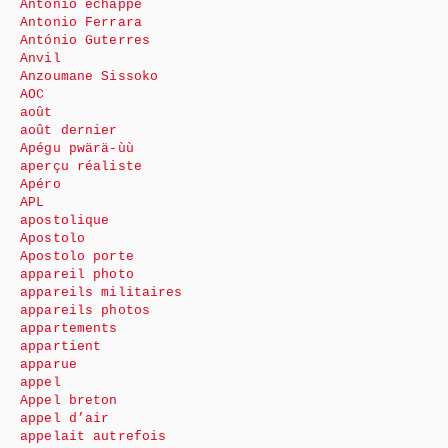
Antonio échappe
Antonio Ferrara
António Guterres
Anvil
Anzoumane Sissoko
AOC
août
août dernier
Apégu pwärä-ùù
aperçu réaliste
Apéro
APL
apostolique
Apostolo
Apostolo porte
appareil photo
appareils militaires
appareils photos
appartements
appartient
apparue
appel
Appel breton
appel d’air
appelait autrefois