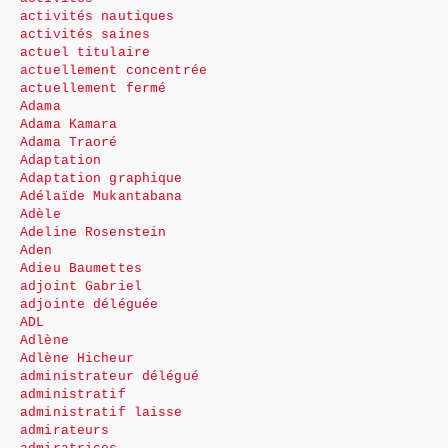
activités nautiques
activités saines
actuel titulaire
actuellement concentrée
actuellement fermé
Adama
Adama Kamara
Adama Traoré
Adaptation
Adaptation graphique
Adélaïde Mukantabana
Adèle
Adeline Rosenstein
Aden
Adieu Baumettes
adjoint Gabriel
adjointe déléguée
ADL
Adlène
Adlène Hicheur
administrateur délégué
administratif
administratif laisse
admirateurs