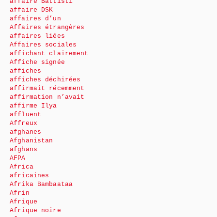
affaire Battisti
affaire DSK
affaires d’un
Affaires étrangères
affaires liées
Affaires sociales
affichant clairement
Affiche signée
affiches
affiches déchirées
affirmait récemment
affirmation n’avait
affirme Ilya
affluent
Affreux
afghanes
Afghanistan
afghans
AFPA
Africa
africaines
Afrika Bambaataa
Afrin
Afrique
Afrique noire