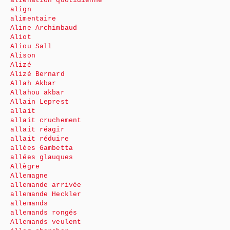
aliénation quotidienne
align
alimentaire
Aline Archimbaud
Aliot
Aliou Sall
Alison
Alizé
Alizé Bernard
Allah Akbar
Allahou akbar
Allain Leprest
allait
allait cruchement
allait réagir
allait réduire
allées Gambetta
allées glauques
Allègre
Allemagne
allemande arrivée
allemande Heckler
allemands
allemands rongés
Allemands veulent