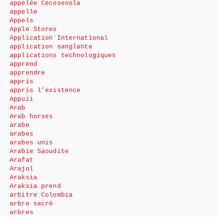
appelée Cecosesola
appelle
Appels
Apple Stores
Application International
application sanglante
applications technologiques
apprend
apprendre
appris
appris l’existence
Appuii
Arab
Arab horses
arabe
arabes
arabes unis
Arabie Saoudite
Arafat
Arajol
Araksia
Araksia prend
arbitre Colombia
arbre sacré
arbres