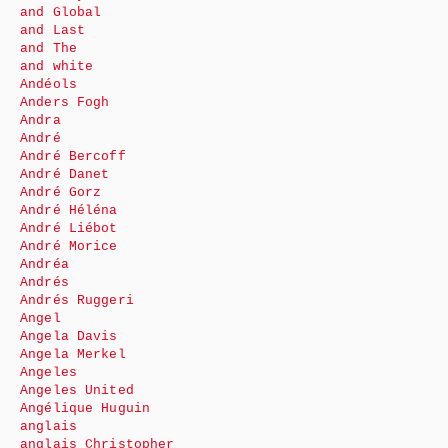
and Global
and Last
and The
and white
Andéols
Anders Fogh
Andra
André
André Bercoff
André Danet
André Gorz
André Héléna
André Liébot
André Morice
Andréa
Andrés
Andrés Ruggeri
Angel
Angela Davis
Angela Merkel
Angeles
Angeles United
Angélique Huguin
anglais
anglais Christopher