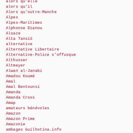
alors qu’elle
alors qu’il
Alors qu’outre-Manche
Alpes
Alpes-Maritimes
Alphonse Dianou
Alsace
Alta Tansió
alternative
Alternative Libertaire
Alternative-Police s’offusque
Althusser
Altmeyer
Alwan al-Janabi
Amadou Koumé
Amal
Amal Bentounsi
Amanda
Amanda Cross
Amap
amateurs bénévoles
Amazon
Amazon Prime
Amazonie
ambages Guilhotina.info