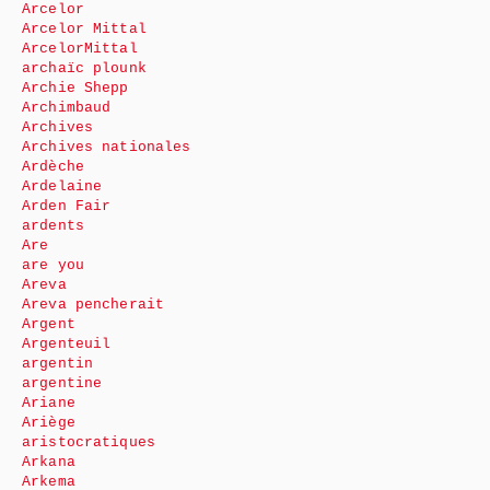
Arcelor
Arcelor Mittal
ArcelorMittal
archaïc plounk
Archie Shepp
Archimbaud
Archives
Archives nationales
Ardèche
Ardelaine
Arden Fair
ardents
Are
are you
Areva
Areva pencherait
Argent
Argenteuil
argentin
argentine
Ariane
Ariège
aristocratiques
Arkana
Arkema