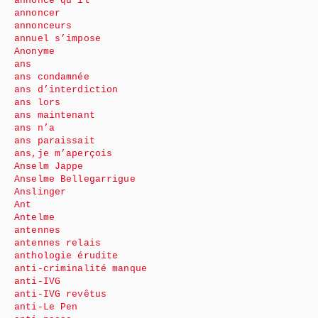
annonce qu’il
annoncer
annonceurs
annuel s’impose
Anonyme
ans
ans condamnée
ans d’interdiction
ans lors
ans maintenant
ans n’a
ans paraissait
ans,je m’aperçois
Anselm Jappe
Anselme Bellegarrigue
Anslinger
Ant
Antelme
antennes
antennes relais
anthologie érudite
anti-criminalité manque
anti-IVG
anti-IVG revêtus
anti-Le Pen