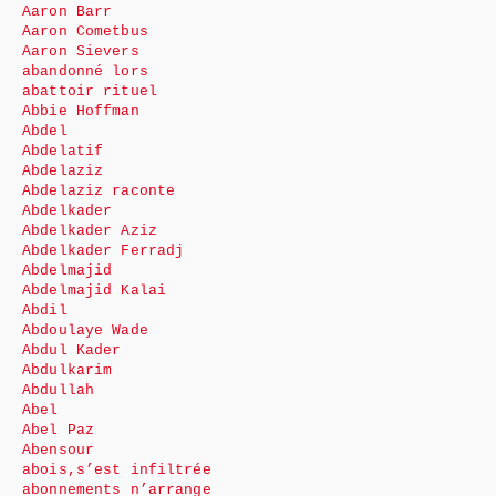
Aaron Barr
Aaron Cometbus
Aaron Sievers
abandonné lors
abattoir rituel
Abbie Hoffman
Abdel
Abdelatif
Abdelaziz
Abdelaziz raconte
Abdelkader
Abdelkader Aziz
Abdelkader Ferradj
Abdelmajid
Abdelmajid Kalai
Abdil
Abdoulaye Wade
Abdul Kader
Abdulkarim
Abdullah
Abel
Abel Paz
Abensour
abois,s’est infiltrée
abonnements n’arrange