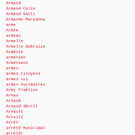
Armand
Armand Colin
Armand Gatti
Armando Maradona
arme
Armée
armées
Armelle
Armelle Debroize
Arménie
arménien
Arméniens
armes
armes citoyens
armes ici
armes nucléaires
Army Fraktion
Arnau
Arnaud
Arnaud décrit
Arnault
Arraitz
Arrêt
arrêté municipal
arrêter