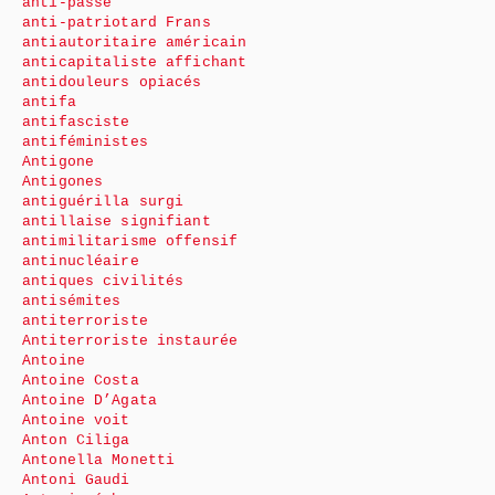
anti-passe
anti-patriotard Frans
antiautoritaire américain
anticapitaliste affichant
antidouleurs opiacés
antifa
antifasciste
antiféministes
Antigone
Antigones
antiguérilla surgi
antillaise signifiant
antimilitarisme offensif
antinucléaire
antiques civilités
antisémites
antiterroriste
Antiterroriste instaurée
Antoine
Antoine Costa
Antoine D’Agata
Antoine voit
Anton Ciliga
Antonella Monetti
Antoni Gaudi