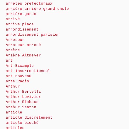
arrêtés préfectoraux
arrière-arrière grand-oncle
arrière-garde
arrivé
arrive place
arrondissement
arrondissement parisien
Arroseur
Arroseur arrosé
Arsène
Arsène Altmeyer
art
Art Eixample
art insurrectionnel
art nouveau
Arte Radio
Arthur
Arthur Bertelli
Arthur Levivier
Arthur Rimbaud
Arthur Seaton
article
article discrètement
article pioché
articles