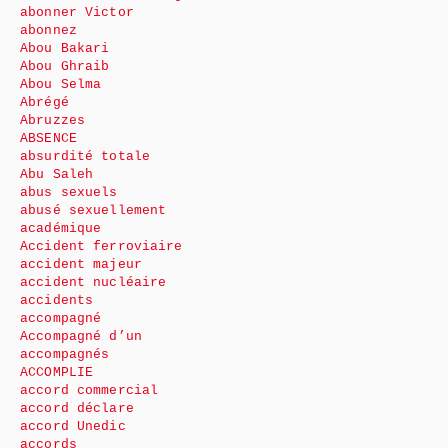
abonner Victor
abonnez
Abou Bakari
Abou Ghraib
Abou Selma
Abrégé
Abruzzes
ABSENCE
absurdité totale
Abu Saleh
abus sexuels
abusé sexuellement
académique
Accident ferroviaire
accident majeur
accident nucléaire
accidents
accompagné
Accompagné d’un
accompagnés
ACCOMPLIE
accord commercial
accord déclare
accord Unedic
accords