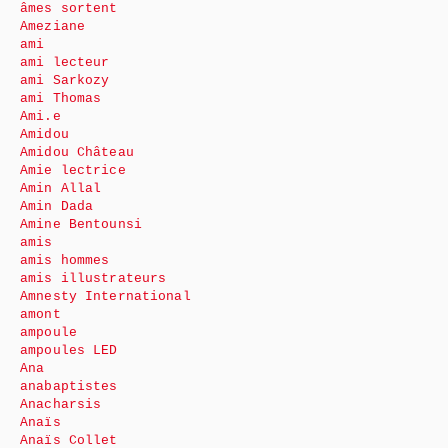
âmes sortent
Ameziane
ami
ami lecteur
ami Sarkozy
ami Thomas
Ami.e
Amidou
Amidou Château
Amie lectrice
Amin Allal
Amin Dada
Amine Bentounsi
amis
amis hommes
amis illustrateurs
Amnesty International
amont
ampoule
ampoules LED
Ana
anabaptistes
Anacharsis
Anaïs
Anaïs Collet