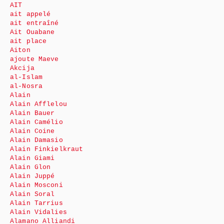
AIT
ait appelé
ait entraîné
Ait Ouabane
ait place
Aiton
ajoute Maeve
Akcija
al-Islam
al-Nosra
Alain
Alain Afflelou
Alain Bauer
Alain Camélio
Alain Coine
Alain Damasio
Alain Finkielkraut
Alain Giami
Alain Glon
Alain Juppé
Alain Mosconi
Alain Soral
Alain Tarrius
Alain Vidalies
Alamano Alliandi