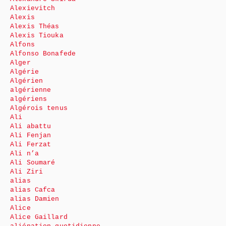
Alexievitch
Alexis
Alexis Théas
Alexis Tiouka
Alfons
Alfonso Bonafede
Alger
Algérie
Algérien
algérienne
algériens
Algérois tenus
Ali
Ali abattu
Ali Fenjan
Ali Ferzat
Ali n’a
Ali Soumaré
Ali Ziri
alias
alias Cafca
alias Damien
Alice
Alice Gaillard