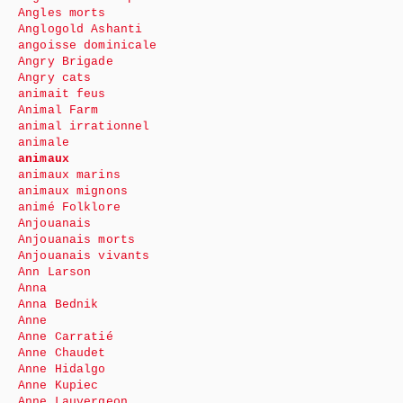
Angles morts
Anglogold Ashanti
angoisse dominicale
Angry Brigade
Angry cats
animait feus
Animal Farm
animal irrationnel
animale
animaux
animaux marins
animaux mignons
animé Folklore
Anjouanais
Anjouanais morts
Anjouanais vivants
Ann Larson
Anna
Anna Bednik
Anne
Anne Carratié
Anne Chaudet
Anne Hidalgo
Anne Kupiec
Anne Lauvergeon