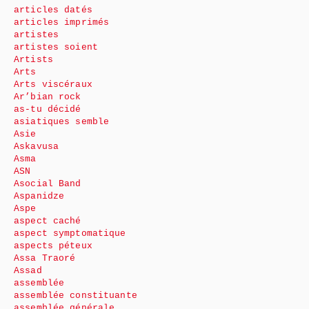
articles datés
articles imprimés
artistes
artistes soient
Artists
Arts
Arts viscéraux
Ar’bian rock
as-tu décidé
asiatiques semble
Asie
Askavusa
Asma
ASN
Asocial Band
Aspanidze
Aspe
aspect caché
aspect symptomatique
aspects péteux
Assa Traoré
Assad
assemblée
assemblée constituante
assemblée générale