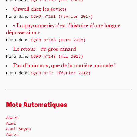
Paru dans
CQFD
n°198 (mai 2021)
Orwell chez les soviets
Paru dans
CQFD
n°151 (février 2017)
« La paysannerie, c’est l’histoire d’une longue
dépossession »
Paru dans
CQFD
n°163 (mars 2018)
Le retour du gros canard
Paru dans
CQFD
n°143 (mai 2016)
Pas d’animaux, que de la matière animale !
Paru dans
CQFD
n°97 (février 2012)
Mots Automatiques
AAARG
Aami
Aami Sayan
Aaron