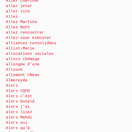
Aller chercher
aller jeter
aller vite
Allez
Allez Martine
Allez Nath
allez rencontrer
Allez-vous exécuter
alliances consolidées
Alliot-Marie
allocations sociales
allocs chômage
allongée d’une
Alloush
allument CNews
Almereyda
Alors
Alors CQFD
Alors c’est
Alors Donald
Alors j’ai
alors lisez
alors Mehdi
Alors oui
Alors qu’à