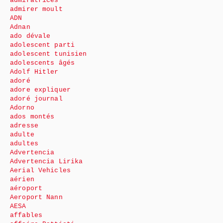
admiratrices
admirer moult
ADN
Adnan
ado dévale
adolescent parti
adolescent tunisien
adolescents âgés
Adolf Hitler
adoré
adore expliquer
adoré journal
Adorno
ados montés
adresse
adulte
adultes
Advertencia
Advertencia Lirika
Aerial Vehicles
aérien
aéroport
Aeroport Nann
AESA
affables