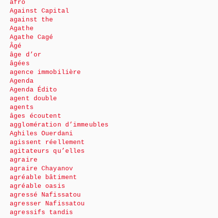
afro
Against Capital
against the
Agathe
Agathe Cagé
Âgé
âge d’or
âgées
agence immobilière
Agenda
Agenda Édito
agent double
agents
âges écoutent
agglomération d’immeubles
Aghiles Ouerdani
agissent réellement
agitateurs qu’elles
agraire
agraire Chayanov
agréable bâtiment
agréable oasis
agressé Nafissatou
agresser Nafissatou
agressifs tandis