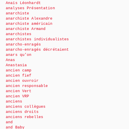
Anaïs Léonhardt
analyses Présentation
anarchiste
anarchiste Alexandre
anarchiste américain
anarchiste Armand
anarchistes
anarchistes individualistes
anarcho-enragés
anarcho-enragés décrétaient
anars qu’on
Anas
Anastasia
ancien camp
ancien fief
ancien ouvroir
ancien responsable
ancien Vert
ancien VRP
anciens
anciens collègues
anciens droits
anciens rebelles
and
and Baby