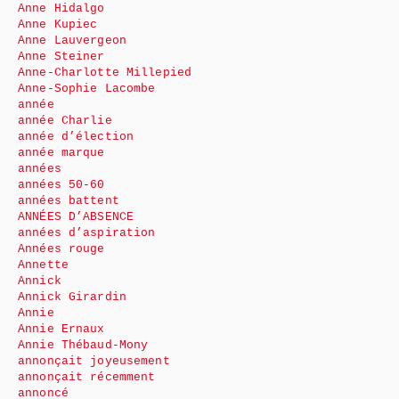
Anne Hidalgo
Anne Kupiec
Anne Lauvergeon
Anne Steiner
Anne-Charlotte Millepied
Anne-Sophie Lacombe
année
année Charlie
année d’élection
année marque
années
années 50-60
années battent
ANNÉES D’ABSENCE
années d’aspiration
Années rouge
Annette
Annick
Annick Girardin
Annie
Annie Ernaux
Annie Thébaud-Mony
annonçait joyeusement
annonçait récemment
annoncé