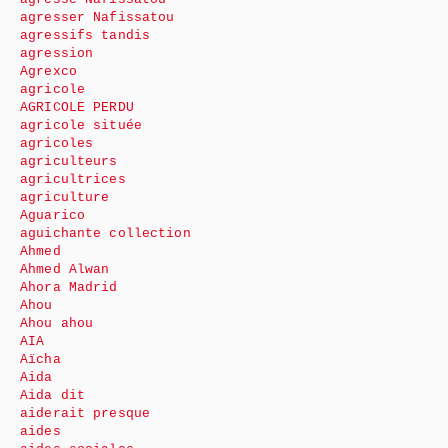
agresser Nafissatou
agressifs tandis
agression
Agrexco
agricole
AGRICOLE PERDU
agricole située
agricoles
agriculteurs
agricultrices
agriculture
Aguarico
aguichante collection
Ahmed
Ahmed Alwan
Ahora Madrid
Ahou
Ahou ahou
AIA
Aïcha
Aida
Aida dit
aiderait presque
aides