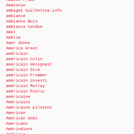
Amazonie
ambages Guilhotina.info
ambiance
Ambiance Bois
ambiance tendue
Amel
Amélie
Amer donne
America Great
américain
américain Colin
américain désignait
américain Dick
américain Frommer
américain investi
américain Murray
américain Public
américaine
Américains
Américains pilotent
American
American Gods
Americans
Amérindiens