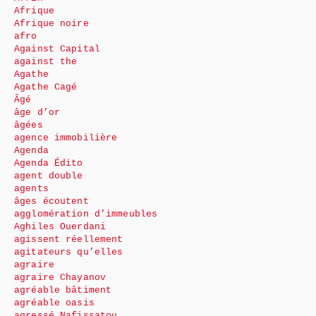
Afrique
Afrique noire
afro
Against Capital
against the
Agathe
Agathe Cagé
Âgé
âge d’or
âgées
agence immobilière
Agenda
Agenda Édito
agent double
agents
âges écoutent
agglomération d’immeubles
Aghiles Ouerdani
agissent réellement
agitateurs qu’elles
agraire
agraire Chayanov
agréable bâtiment
agréable oasis
agressé Nafissatou