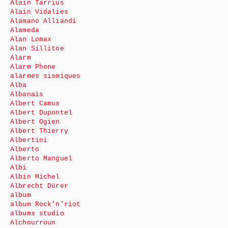
Alain Tarrius
Alain Vidalies
Alamano Alliandi
Alameda
Alan Lomax
Alan Sillitoe
Alarm
Alarm Phone
alarmes sismiques
Alba
Albanais
Albert Camus
Albert Dupontel
Albert Ogien
Albert Thierry
Albertini
Alberto
Alberto Manguel
Albi
Albin Michel
Albrecht Dürer
album
album Rock’n’riot
albums studio
Alchourroun