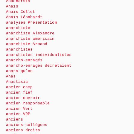
Anacharsis
Anaïs
Anaïs Collet
Anaïs Léonhardt
analyses Présentation
anarchiste
anarchiste Alexandre
anarchiste américain
anarchiste Armand
anarchistes
anarchistes individualistes
anarcho-enragés
anarcho-enragés décrétaient
anars qu’on
Anas
Anastasia
ancien camp
ancien fief
ancien ouvroir
ancien responsable
ancien Vert
ancien VRP
anciens
anciens collègues
anciens droits