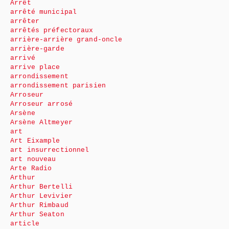
Arrêt
arrêté municipal
arrêter
arrêtés préfectoraux
arrière-arrière grand-oncle
arrière-garde
arrivé
arrive place
arrondissement
arrondissement parisien
Arroseur
Arroseur arrosé
Arsène
Arsène Altmeyer
art
Art Eixample
art insurrectionnel
art nouveau
Arte Radio
Arthur
Arthur Bertelli
Arthur Levivier
Arthur Rimbaud
Arthur Seaton
article