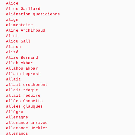
Alice
Alice Gaillard
aliénation quotidienne
align
alimentaire
Aline Archimbaud
Aliot
Aliou Sall
Alison
Alizé
Alizé Bernard
Allah Akbar
Allahou akbar
Allain Leprest
allait
allait cruchement
allait réagir
allait réduire
allées Gambetta
allées glauques
Allègre
Allemagne
allemande arrivée
allemande Heckler
allemands