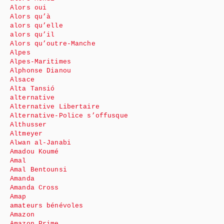
Alors oui
Alors qu’à
alors qu’elle
alors qu’il
Alors qu’outre-Manche
Alpes
Alpes-Maritimes
Alphonse Dianou
Alsace
Alta Tansió
alternative
Alternative Libertaire
Alternative-Police s’offusque
Althusser
Altmeyer
Alwan al-Janabi
Amadou Koumé
Amal
Amal Bentounsi
Amanda
Amanda Cross
Amap
amateurs bénévoles
Amazon
Amazon Prime