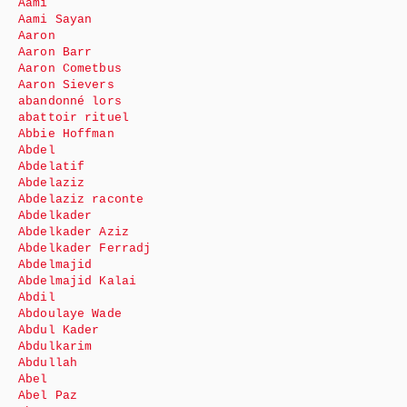
Aami
Aami Sayan
Aaron
Aaron Barr
Aaron Cometbus
Aaron Sievers
abandonné lors
abattoir rituel
Abbie Hoffman
Abdel
Abdelatif
Abdelaziz
Abdelaziz raconte
Abdelkader
Abdelkader Aziz
Abdelkader Ferradj
Abdelmajid
Abdelmajid Kalai
Abdil
Abdoulaye Wade
Abdul Kader
Abdulkarim
Abdullah
Abel
Abel Paz