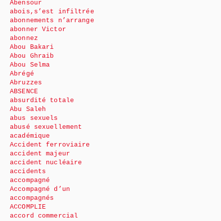
Abensour
abois,s’est infiltrée
abonnements n’arrange
abonner Victor
abonnez
Abou Bakari
Abou Ghraib
Abou Selma
Abrégé
Abruzzes
ABSENCE
absurdité totale
Abu Saleh
abus sexuels
abusé sexuellement
académique
Accident ferroviaire
accident majeur
accident nucléaire
accidents
accompagné
Accompagné d’un
accompagnés
ACCOMPLIE
accord commercial