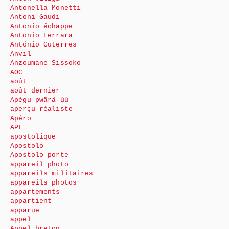
Antonella Monetti
Antoni Gaudi
Antonio échappe
Antonio Ferrara
António Guterres
Anvil
Anzoumane Sissoko
AOC
août
août dernier
Apégu pwärä-ùù
aperçu réaliste
Apéro
APL
apostolique
Apostolo
Apostolo porte
appareil photo
appareils militaires
appareils photos
appartements
appartient
apparue
appel
Appel breton