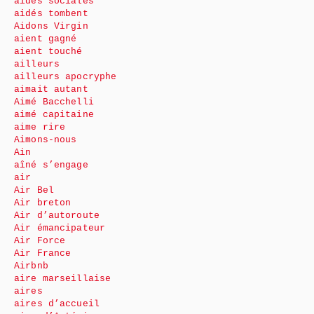
aides sociales
aidés tombent
Aidons Virgin
aient gagné
aient touché
ailleurs
ailleurs apocryphe
aimait autant
Aimé Bacchelli
aimé capitaine
aime rire
Aimons-nous
Ain
aîné s’engage
air
Air Bel
Air breton
Air d’autoroute
Air émancipateur
Air Force
Air France
Airbnb
aire marseillaise
aires
aires d’accueil