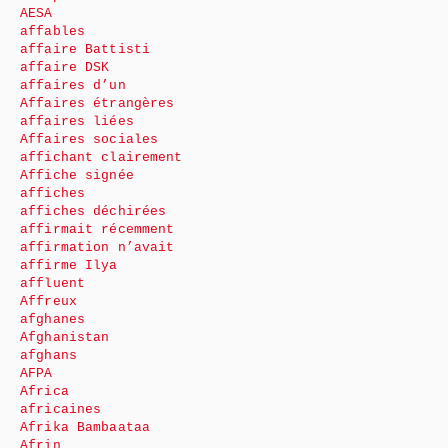
AESA
affables
affaire Battisti
affaire DSK
affaires d’un
Affaires étrangères
affaires liées
Affaires sociales
affichant clairement
Affiche signée
affiches
affiches déchirées
affirmait récemment
affirmation n’avait
affirme Ilya
affluent
Affreux
afghanes
Afghanistan
afghans
AFPA
Africa
africaines
Afrika Bambaataa
Afrin