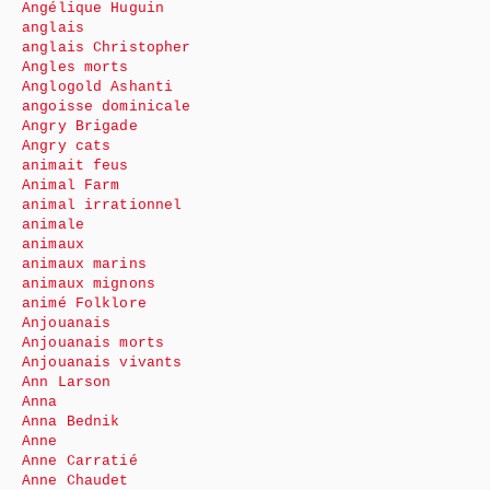
Angélique Huguin
anglais
anglais Christopher
Angles morts
Anglogold Ashanti
angoisse dominicale
Angry Brigade
Angry cats
animait feus
Animal Farm
animal irrationnel
animale
animaux
animaux marins
animaux mignons
animé Folklore
Anjouanais
Anjouanais morts
Anjouanais vivants
Ann Larson
Anna
Anna Bednik
Anne
Anne Carratié
Anne Chaudet