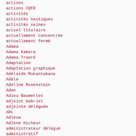
actions
actions CQFD
activités
activités nautiques
activités saines
actuel titulaire
actuellement concentrée
actuellement fermé
Adama
Adama Kamara
Adama Traoré
Adaptation
Adaptation graphique
Adélaïde Mukantabana
Adèle
Adeline Rosenstein
Aden
Adieu Baumettes
adjoint Gabriel
adjointe déléguée
ADL
Adlène
Adlène Hicheur
administrateur délégué
administratif