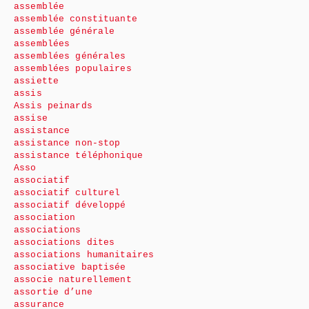
assemblée
assemblée constituante
assemblée générale
assemblées
assemblées générales
assemblées populaires
assiette
assis
Assis peinards
assise
assistance
assistance non-stop
assistance téléphonique
Asso
associatif
associatif culturel
associatif développé
association
associations
associations dites
associations humanitaires
associative baptisée
associe naturellement
assortie d’une
assurance