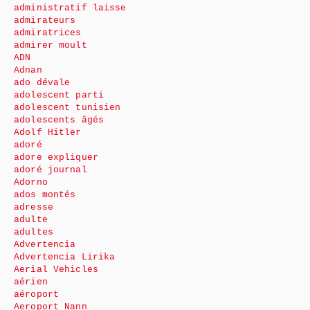
administratif laisse
admirateurs
admiratrices
admirer moult
ADN
Adnan
ado dévale
adolescent parti
adolescent tunisien
adolescents âgés
Adolf Hitler
adoré
adore expliquer
adoré journal
Adorno
ados montés
adresse
adulte
adultes
Advertencia
Advertencia Lirika
Aerial Vehicles
aérien
aéroport
Aeroport Nann