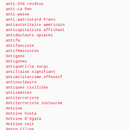
anti-IVG revêtus
anti-Le Pen
anti-passe
anti-patriotard Frans
antiautoritaire américain
anticapitaliste affichant
antidouleurs opiacés
antifa
antifasciste
antiféministes
Antigone
Antigones
antiguérilla surgi
antillaise signifiant
antimilitarisme offensif
antinucléaire
antiques civilités
antisémites
antiterroriste
Antiterroriste instaurée
Antoine
Antoine Costa
Antoine D’Agata
Antoine voit
Anton Ciliga