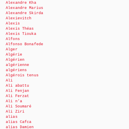
Alexandre Kha
Alexandre Marius
Alexandre Skirda
Alexievitch
Alexis
Alexis Théas
Alexis Tiouka
Alfons
Alfonso Bonafede
Alger
Algérie
Algérien
algérienne
algériens
Algérois tenus
Ali
Ali abattu
Ali Fenjan
Ali Ferzat
Ali n’a
Ali Soumaré
Ali Ziri
alias
alias Cafca
alias Damien