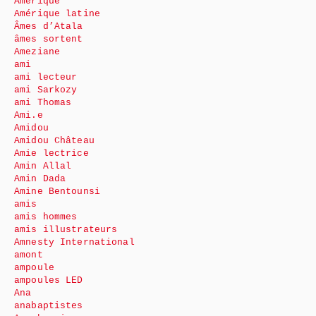
Amérique
Amérique latine
Âmes d’Atala
âmes sortent
Ameziane
ami
ami lecteur
ami Sarkozy
ami Thomas
Ami.e
Amidou
Amidou Château
Amie lectrice
Amin Allal
Amin Dada
Amine Bentounsi
amis
amis hommes
amis illustrateurs
Amnesty International
amont
ampoule
ampoules LED
Ana
anabaptistes