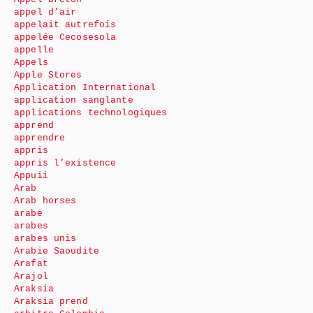
appel d’air
appelait autrefois
appelée Cecosesola
appelle
Appels
Apple Stores
Application International
application sanglante
applications technologiques
apprend
apprendre
appris
appris l’existence
Appuii
Arab
Arab horses
arabe
arabes
arabes unis
Arabie Saoudite
Arafat
Arajol
Araksia
Araksia prend