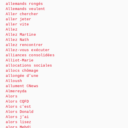
allemands rongés
Allemands veulent
Aller chercher
aller jeter
aller vite
Allez
Allez Martine
Allez Nath
allez rencontrer
Allez-vous exécuter
alliances consolidées
Alliot-Marie
allocations sociales
allocs chômage
allongée d’une
Alloush
allument CNews
Almereyda
Alors
Alors CQFD
Alors c’est
Alors Donald
Alors j’ai
alors lisez
alors Mehdi