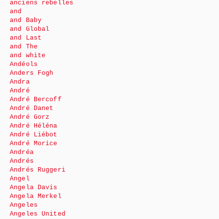
anciens rebelles
and
and Baby
and Global
and Last
and The
and white
Andéols
Anders Fogh
Andra
André
André Bercoff
André Danet
André Gorz
André Héléna
André Liébot
André Morice
Andréa
Andrés
Andrés Ruggeri
Angel
Angela Davis
Angela Merkel
Angeles
Angeles United