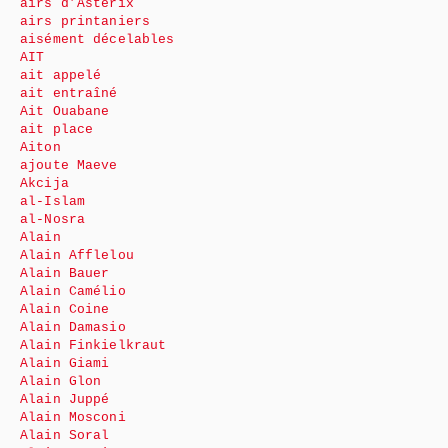
airs d’Astérix
airs printaniers
aisément décelables
AIT
ait appelé
ait entraîné
Ait Ouabane
ait place
Aiton
ajoute Maeve
Akcija
al-Islam
al-Nosra
Alain
Alain Afflelou
Alain Bauer
Alain Camélio
Alain Coine
Alain Damasio
Alain Finkielkraut
Alain Giami
Alain Glon
Alain Juppé
Alain Mosconi
Alain Soral