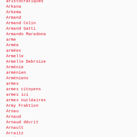
aristocratiques
Arkana
Arkema
Armand
Armand Colin
Armand Gatti
Armando Maradona
arme
Armée
armées
Armelle
Armelle Debroize
Arménie
arménien
Arméniens
armes
armes citoyens
armes ici
armes nucléaires
Army Fraktion
Arnau
Arnaud
Arnaud décrit
Arnault
Arraitz