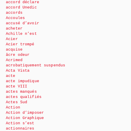
accord déclare
accord Unedic
accords
Accoules
accusé d’avoir
acheter
Achille n’est
Acier
Acier trompé
acquise
âcre odeur
Acrimed
acrobatiquement suspendus
Acta Vista
acte
acte impudique
acte VIII
actes manqués
actes qualifiés
Actes Sud
Action
Action d’imposer
Action Graphique
Action s’est
actionnaires