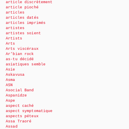
article discrètement
article pioché
articles
articles datés
articles imprimés
artistes
artistes soient
Artists
Arts
Arts viscéraux
Ar’bian rock
as-tu décidé
asiatiques semble
Asie
Askavusa
Asma
ASN
Asocial Band
Aspanidze
Aspe
aspect caché
aspect symptomatique
aspects péteux
Assa Traoré
Assad