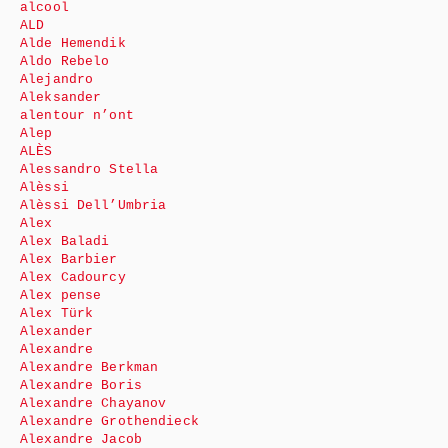
alcool
ALD
Alde Hemendik
Aldo Rebelo
Alejandro
Aleksander
alentour n’ont
Alep
ALÈS
Alessandro Stella
Alèssi
Alèssi Dell’Umbria
Alex
Alex Baladi
Alex Barbier
Alex Cadourcy
Alex pense
Alex Türk
Alexander
Alexandre
Alexandre Berkman
Alexandre Boris
Alexandre Chayanov
Alexandre Grothendieck
Alexandre Jacob