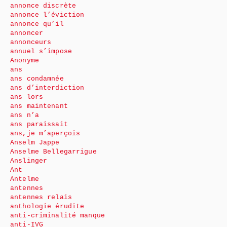
annonce discrète
annonce l’éviction
annonce qu’il
annoncer
annonceurs
annuel s’impose
Anonyme
ans
ans condamnée
ans d’interdiction
ans lors
ans maintenant
ans n’a
ans paraissait
ans,je m’aperçois
Anselm Jappe
Anselme Bellegarrigue
Anslinger
Ant
Antelme
antennes
antennes relais
anthologie érudite
anti-criminalité manque
anti-IVG