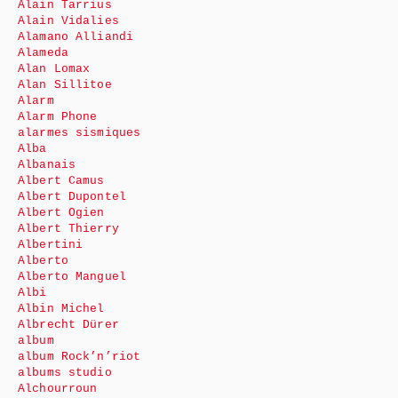
Alain Tarrius
Alain Vidalies
Alamano Alliandi
Alameda
Alan Lomax
Alan Sillitoe
Alarm
Alarm Phone
alarmes sismiques
Alba
Albanais
Albert Camus
Albert Dupontel
Albert Ogien
Albert Thierry
Albertini
Alberto
Alberto Manguel
Albi
Albin Michel
Albrecht Dürer
album
album Rock’n’riot
albums studio
Alchourroun