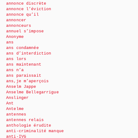
annonce discrète
annonce l’éviction
annonce qu’il
annoncer
annonceurs
annuel s’impose
Anonyme
ans
ans condamnée
ans d’interdiction
ans lors
ans maintenant
ans n’a
ans paraissait
ans,je m’aperçois
Anselm Jappe
Anselme Bellegarrigue
Anslinger
Ant
Antelme
antennes
antennes relais
anthologie érudite
anti-criminalité manque
anti-IVG