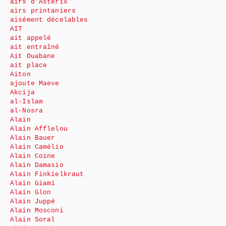
airs d’Astérix
airs printaniers
aisément décelables
AIT
ait appelé
ait entraîné
Ait Ouabane
ait place
Aiton
ajoute Maeve
Akcija
al-Islam
al-Nosra
Alain
Alain Afflelou
Alain Bauer
Alain Camélio
Alain Coine
Alain Damasio
Alain Finkielkraut
Alain Giami
Alain Glon
Alain Juppé
Alain Mosconi
Alain Soral