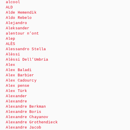
alcool
ALD
Alde Hemendik
Aldo Rebelo
Alejandro
Aleksander
alentour n’ont
Alep
ALÈS
Alessandro Stella
Alèssi
Alèssi Dell’Umbria
Alex
Alex Baladi
Alex Barbier
Alex Cadourcy
Alex pense
Alex Türk
Alexander
Alexandre
Alexandre Berkman
Alexandre Boris
Alexandre Chayanov
Alexandre Grothendieck
Alexandre Jacob