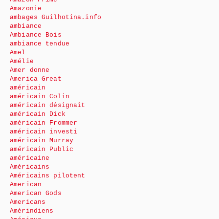
Amazonie
ambages Guilhotina.info
ambiance
Ambiance Bois
ambiance tendue
Amel
Amélie
Amer donne
America Great
américain
américain Colin
américain désignait
américain Dick
américain Frommer
américain investi
américain Murray
américain Public
américaine
Américains
Américains pilotent
American
American Gods
Americans
Amérindiens