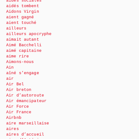
aides sociales
aidés tombent
Aidons Virgin
aient gagné
aient touché
ailleurs
ailleurs apocryphe
aimait autant
Aimé Bacchelli
aimé capitaine
aime rire
Aimons-nous
Ain
aîné s’engage
air
Air Bel
Air breton
Air d’autoroute
Air émancipateur
Air Force
Air France
Airbnb
aire marseillaise
aires
aires d’accueil