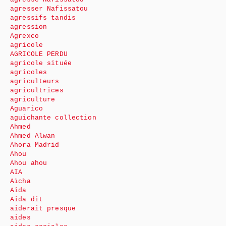
agresser Nafissatou
agressifs tandis
agression
Agrexco
agricole
AGRICOLE PERDU
agricole située
agricoles
agriculteurs
agricultrices
agriculture
Aguarico
aguichante collection
Ahmed
Ahmed Alwan
Ahora Madrid
Ahou
Ahou ahou
AIA
Aïcha
Aida
Aida dit
aiderait presque
aides