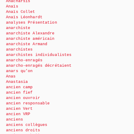
Anacharsis
Anaïs
Anaïs Collet
Anaïs Léonhardt
analyses Présentation
anarchiste
anarchiste Alexandre
anarchiste américain
anarchiste Armand
anarchistes
anarchistes individualistes
anarcho-enragés
anarcho-enragés décrétaient
anars qu’on
Anas
Anastasia
ancien camp
ancien fief
ancien ouvroir
ancien responsable
ancien Vert
ancien VRP
anciens
anciens collègues
anciens droits