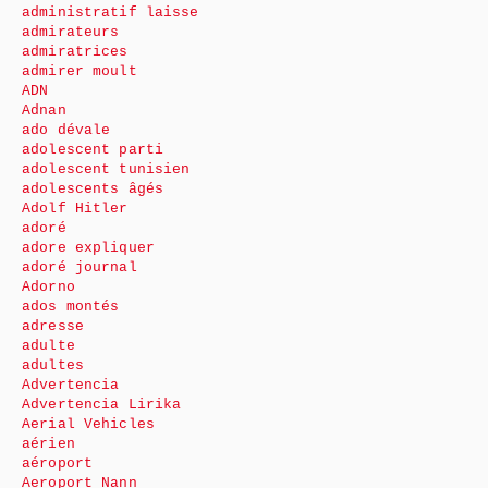
administratif laisse
admirateurs
admiratrices
admirer moult
ADN
Adnan
ado dévale
adolescent parti
adolescent tunisien
adolescents âgés
Adolf Hitler
adoré
adore expliquer
adoré journal
Adorno
ados montés
adresse
adulte
adultes
Advertencia
Advertencia Lirika
Aerial Vehicles
aérien
aéroport
Aeroport Nann