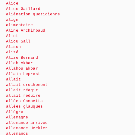
Alice
Alice Gaillard
aliénation quotidienne
align
alimentaire
Aline Archimbaud
Aliot
Aliou Sall
Alison
Alizé
Alizé Bernard
Allah Akbar
Allahou akbar
Allain Leprest
allait
allait cruchement
allait réagir
allait réduire
allées Gambetta
allées glauques
Allègre
Allemagne
allemande arrivée
allemande Heckler
allemands