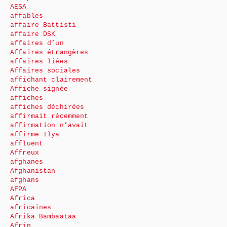
AESA
affables
affaire Battisti
affaire DSK
affaires d’un
Affaires étrangères
affaires liées
Affaires sociales
affichant clairement
Affiche signée
affiches
affiches déchirées
affirmait récemment
affirmation n’avait
affirme Ilya
affluent
Affreux
afghanes
Afghanistan
afghans
AFPA
Africa
africaines
Afrika Bambaataa
Afrin