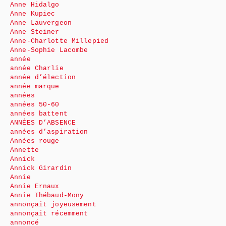
Anne Hidalgo
Anne Kupiec
Anne Lauvergeon
Anne Steiner
Anne-Charlotte Millepied
Anne-Sophie Lacombe
année
année Charlie
année d’élection
année marque
années
années 50-60
années battent
ANNÉES D’ABSENCE
années d’aspiration
Années rouge
Annette
Annick
Annick Girardin
Annie
Annie Ernaux
Annie Thébaud-Mony
annonçait joyeusement
annonçait récemment
annoncé