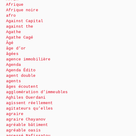
Afrique
Afrique noire
afro
Against Capital
against the
Agathe
Agathe Cagé
Âgé
âge d’or
âgées
agence immobilière
Agenda
Agenda Édito
agent double
agents
âges écoutent
agglomération d’immeubles
Aghiles Ouerdani
agissent réellement
agitateurs qu’elles
agraire
agraire Chayanov
agréable bâtiment
agréable oasis
agressé Nafissatou