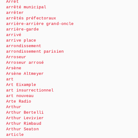
Arrêt
arrêté municipal
arrêter
arrêtés préfectoraux
arrière-arrière grand-oncle
arrière-garde
arrivé
arrive place
arrondissement
arrondissement parisien
Arroseur
Arroseur arrosé
Arsène
Arsène Altmeyer
art
Art Eixample
art insurrectionnel
art nouveau
Arte Radio
Arthur
Arthur Bertelli
Arthur Levivier
Arthur Rimbaud
Arthur Seaton
article