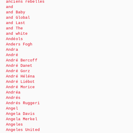
anciens rebelles
and
and Baby
and Global
and Last
and The
and white
Andéols
Anders Fogh
Andra
André
André Bercoff
André Danet
André Gorz
André Héléna
André Liébot
André Morice
Andréa
Andrés
Andrés Ruggeri
Angel
Angela Davis
Angela Merkel
Angeles
Angeles United