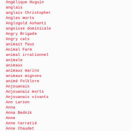
Angélique Huguin
anglais
anglais Christopher
Angles morts
Anglogold Ashanti
angoisse dominicale
Angry Brigade
Angry cats
animait feus
Animal Farm
animal irrationnel
animale
animaux
animaux marins
animaux mignons
animé Folklore
Anjouanais
Anjouanais morts
Anjouanais vivants
Ann Larson
Anna
Anna Bednik
Anne
Anne Carratié
Anne Chaudet