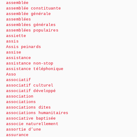
assemblée
assemblée constituante
assemblée générale
assemblées
assemblées générales
assemblées populaires
assiette
assis
Assis peinards
assise
assistance
assistance non-stop
assistance téléphonique
Asso
associatif
associatif culturel
associatif développé
association
associations
associations dites
associations humanitaires
associative baptisée
associe naturellement
assortie d’une
assurance