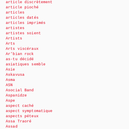
article discrètement
article pioché
articles
articles datés
articles imprimés
artistes
artistes soient
Artists
Arts
Arts viscéraux
Ar’bian rock
as-tu décidé
asiatiques semble
Asie
Askavusa
Asma
ASN
Asocial Band
Aspanidze
Aspe
aspect caché
aspect symptomatique
aspects péteux
Assa Traoré
Assad