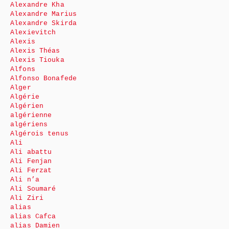
Alexandre Kha
Alexandre Marius
Alexandre Skirda
Alexievitch
Alexis
Alexis Théas
Alexis Tiouka
Alfons
Alfonso Bonafede
Alger
Algérie
Algérien
algérienne
algériens
Algérois tenus
Ali
Ali abattu
Ali Fenjan
Ali Ferzat
Ali n’a
Ali Soumaré
Ali Ziri
alias
alias Cafca
alias Damien