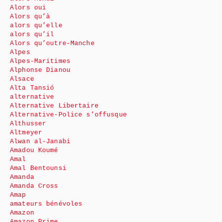
Alors oui
Alors qu’à
alors qu’elle
alors qu’il
Alors qu’outre-Manche
Alpes
Alpes-Maritimes
Alphonse Dianou
Alsace
Alta Tansió
alternative
Alternative Libertaire
Alternative-Police s’offusque
Althusser
Altmeyer
Alwan al-Janabi
Amadou Koumé
Amal
Amal Bentounsi
Amanda
Amanda Cross
Amap
amateurs bénévoles
Amazon
Amazon Prime