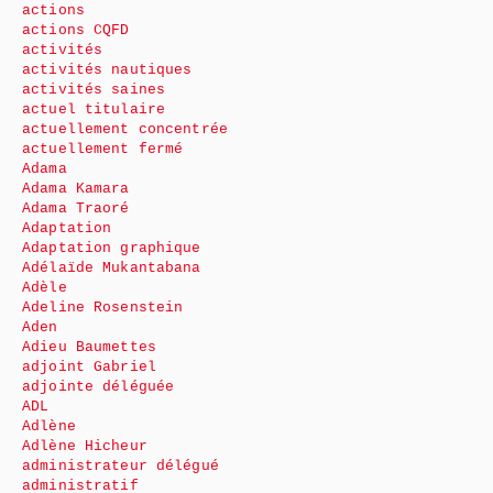
actions
actions CQFD
activités
activités nautiques
activités saines
actuel titulaire
actuellement concentrée
actuellement fermé
Adama
Adama Kamara
Adama Traoré
Adaptation
Adaptation graphique
Adélaïde Mukantabana
Adèle
Adeline Rosenstein
Aden
Adieu Baumettes
adjoint Gabriel
adjointe déléguée
ADL
Adlène
Adlène Hicheur
administrateur délégué
administratif