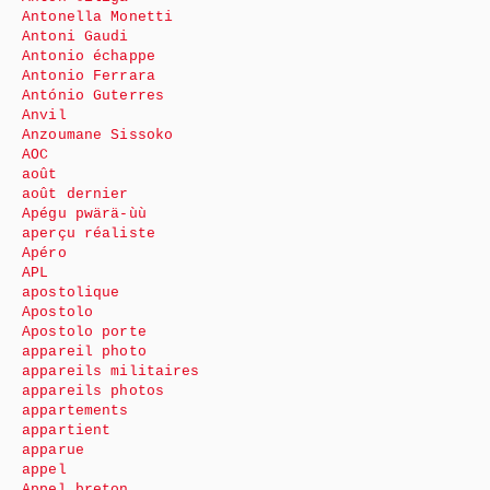
Antonella Monetti
Antoni Gaudi
Antonio échappe
Antonio Ferrara
António Guterres
Anvil
Anzoumane Sissoko
AOC
août
août dernier
Apégu pwärä-ùù
aperçu réaliste
Apéro
APL
apostolique
Apostolo
Apostolo porte
appareil photo
appareils militaires
appareils photos
appartements
appartient
apparue
appel
Appel breton