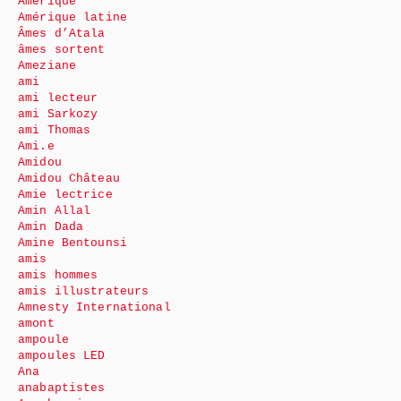
Amérique
Amérique latine
Âmes d’Atala
âmes sortent
Ameziane
ami
ami lecteur
ami Sarkozy
ami Thomas
Ami.e
Amidou
Amidou Château
Amie lectrice
Amin Allal
Amin Dada
Amine Bentounsi
amis
amis hommes
amis illustrateurs
Amnesty International
amont
ampoule
ampoules LED
Ana
anabaptistes