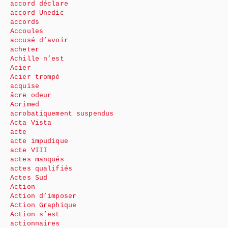
accord déclare
accord Unedic
accords
Accoules
accusé d’avoir
acheter
Achille n’est
Acier
Acier trompé
acquise
âcre odeur
Acrimed
acrobatiquement suspendus
Acta Vista
acte
acte impudique
acte VIII
actes manqués
actes qualifiés
Actes Sud
Action
Action d’imposer
Action Graphique
Action s’est
actionnaires