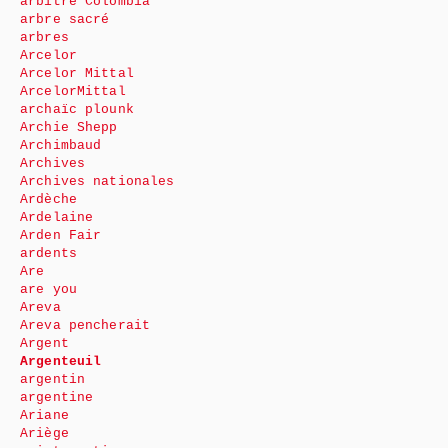
arbitre Colombia
arbre sacré
arbres
Arcelor
Arcelor Mittal
ArcelorMittal
archaïc plounk
Archie Shepp
Archimbaud
Archives
Archives nationales
Ardèche
Ardelaine
Arden Fair
ardents
Are
are you
Areva
Areva pencherait
Argent
Argenteuil
argentin
argentine
Ariane
Ariège