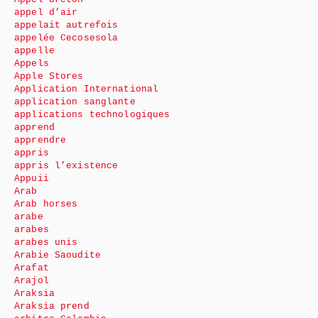
appel d’air
appelait autrefois
appelée Cecosesola
appelle
Appels
Apple Stores
Application International
application sanglante
applications technologiques
apprend
apprendre
appris
appris l’existence
Appuii
Arab
Arab horses
arabe
arabes
arabes unis
Arabie Saoudite
Arafat
Arajol
Araksia
Araksia prend