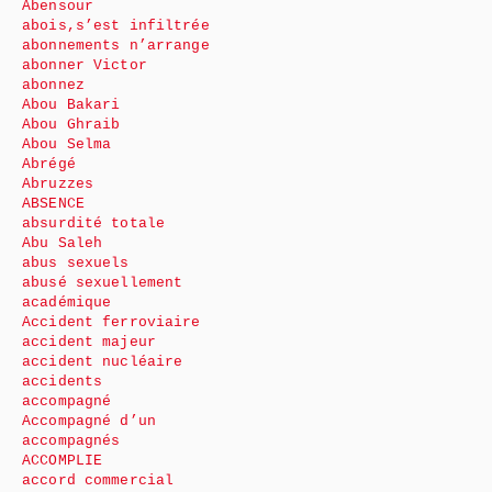
Abensour
abois,s’est infiltrée
abonnements n’arrange
abonner Victor
abonnez
Abou Bakari
Abou Ghraib
Abou Selma
Abrégé
Abruzzes
ABSENCE
absurdité totale
Abu Saleh
abus sexuels
abusé sexuellement
académique
Accident ferroviaire
accident majeur
accident nucléaire
accidents
accompagné
Accompagné d’un
accompagnés
ACCOMPLIE
accord commercial