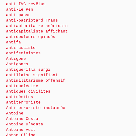
anti-IVG revêtus
anti-Le Pen
anti-passe
anti-patriotard Frans
antiautoritaire américain
anticapitaliste affichant
antidouleurs opiacés
antifa
antifasciste
antiféministes
Antigone
Antigones
antiguérilla surgi
antillaise signifiant
antimilitarisme offensif
antinucléaire
antiques civilités
antisémites
antiterroriste
Antiterroriste instaurée
Antoine
Antoine Costa
Antoine D’Agata
Antoine voit
Anton Ciliga