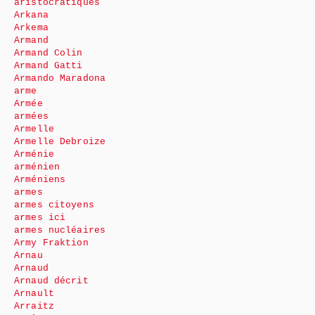
aristocratiques
Arkana
Arkema
Armand
Armand Colin
Armand Gatti
Armando Maradona
arme
Armée
armées
Armelle
Armelle Debroize
Arménie
arménien
Arméniens
armes
armes citoyens
armes ici
armes nucléaires
Army Fraktion
Arnau
Arnaud
Arnaud décrit
Arnault
Arraitz