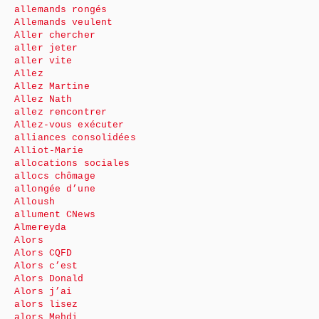
allemands rongés
Allemands veulent
Aller chercher
aller jeter
aller vite
Allez
Allez Martine
Allez Nath
allez rencontrer
Allez-vous exécuter
alliances consolidées
Alliot-Marie
allocations sociales
allocs chômage
allongée d’une
Alloush
allument CNews
Almereyda
Alors
Alors CQFD
Alors c’est
Alors Donald
Alors j’ai
alors lisez
alors Mehdi