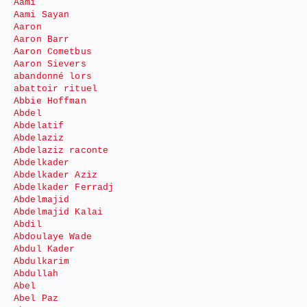
Aami
Aami Sayan
Aaron
Aaron Barr
Aaron Cometbus
Aaron Sievers
abandonné lors
abattoir rituel
Abbie Hoffman
Abdel
Abdelatif
Abdelaziz
Abdelaziz raconte
Abdelkader
Abdelkader Aziz
Abdelkader Ferradj
Abdelmajid
Abdelmajid Kalai
Abdil
Abdoulaye Wade
Abdul Kader
Abdulkarim
Abdullah
Abel
Abel Paz