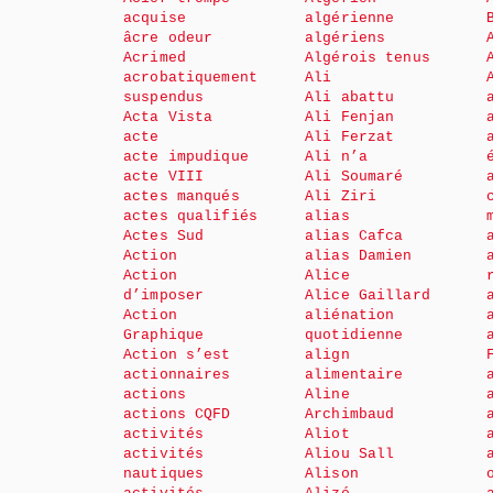
acquise
algérienne
âcre odeur
algériens
Acrimed
Algérois tenus
acrobatiquement
Ali
suspendus
Ali abattu
Acta Vista
Ali Fenjan
acte
Ali Ferzat
acte impudique
Ali n’a
acte VIII
Ali Soumaré
actes manqués
Ali Ziri
actes qualifiés
alias
Actes Sud
alias Cafca
Action
alias Damien
Action
Alice
d’imposer
Alice Gaillard
Action
aliénation
Graphique
quotidienne
Action s’est
align
actionnaires
alimentaire
actions
Aline
actions CQFD
Archimbaud
activités
Aliot
activités
Aliou Sall
nautiques
Alison