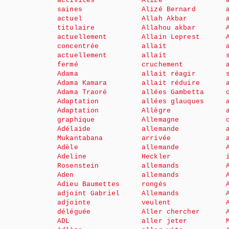
activités
Alizé
saines
Alizé Bernard
actuel
Allah Akbar
titulaire
Allahou akbar
actuellement
Allain Leprest
concentrée
allait
actuellement
allait
fermé
cruchement
Adama
allait réagir
Adama Kamara
allait réduire
Adama Traoré
allées Gambetta
Adaptation
allées glauques
Adaptation
Allègre
graphique
Allemagne
Adélaïde
allemande
Mukantabana
arrivée
Adèle
allemande
Adeline
Heckler
Rosenstein
allemands
Aden
allemands
Adieu Baumettes
rongés
adjoint Gabriel
Allemands
adjointe
veulent
déléguée
Aller chercher
ADL
aller jeter