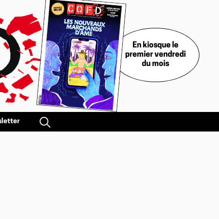
En kiosque le
premier vendredi
du mois
letter