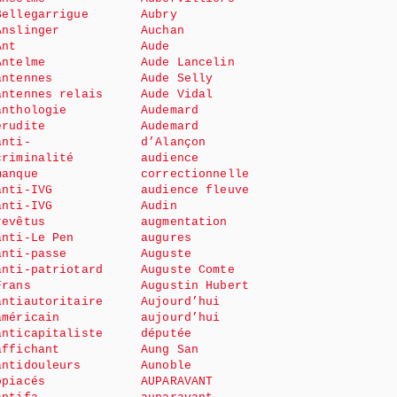
Bellegarrigue
Aubry
Anslinger
Auchan
Ant
Aude
Antelme
Aude Lancelin
antennes
Aude Selly
antennes relais
Aude Vidal
anthologie
Audemard
érudite
Audemard
anti-
d’Alançon
criminalité
audience
manque
correctionnelle
anti-IVG
audience fleuve
anti-IVG
Audin
revêtus
augmentation
anti-Le Pen
augures
anti-passe
Auguste
anti-patriotard
Auguste Comte
Frans
Augustin Hubert
antiautoritaire
Aujourd’hui
américain
aujourd’hui
anticapitaliste
députée
affichant
Aung San
antidouleurs
Aunoble
opiacés
AUPARAVANT