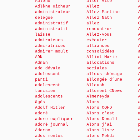
Adlène
aller vite
Adlène Hicheur
Allez
administrateur
Allez Martine
délégué
Allez Nath
administratif
allez
administratif
rencontrer
laisse
Allez-vous
admirateurs
exécuter
admiratrices
alliances
admirer moult
consolidées
ADN
Alliot-Marie
Adnan
allocations
ado dévale
sociales
adolescent
allocs chômage
parti
allongée d’une
adolescent
Alloush
tunisien
allument CNews
adolescents
Almereyda
âgés
Alors
Adolf Hitler
Alors CQFD
adoré
Alors c’est
adore expliquer
Alors Donald
adoré journal
Alors j’ai
Adorno
alors lisez
ados montés
alors Mehdi