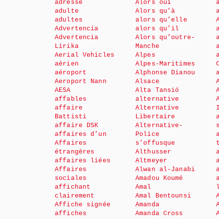
adresse
Alors oui
adulte
Alors qu’à
adultes
alors qu’elle
Advertencia
alors qu’il
Advertencia
Alors qu’outre-
Lirika
Manche
Aerial Vehicles
Alpes
aérien
Alpes-Maritimes
aéroport
Alphonse Dianou
Aeroport Nann
Alsace
AESA
Alta Tansió
affables
alternative
affaire
Alternative
Battisti
Libertaire
affaire DSK
Alternative-
affaires d’un
Police
Affaires
s’offusque
étrangères
Althusser
affaires liées
Altmeyer
Affaires
Alwan al-Janabi
sociales
Amadou Koumé
affichant
Amal
clairement
Amal Bentounsi
Affiche signée
Amanda
affiches
Amanda Cross