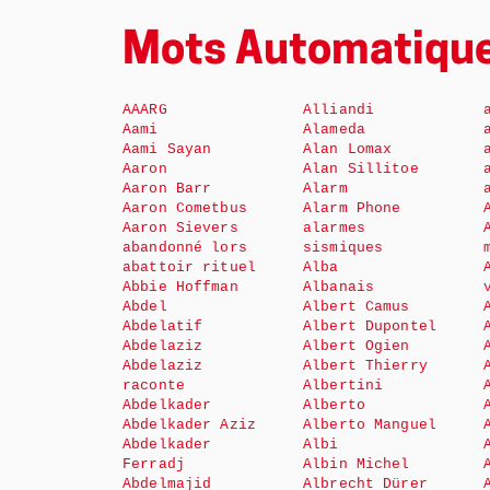
Mots Automatiqu
AAARG
Alliandi
Aami
Alameda
Aami Sayan
Alan Lomax
Aaron
Alan Sillitoe
Aaron Barr
Alarm
Aaron Cometbus
Alarm Phone
Aaron Sievers
alarmes
abandonné lors
sismiques
abattoir rituel
Alba
Abbie Hoffman
Albanais
Abdel
Albert Camus
Abdelatif
Albert Dupontel
Abdelaziz
Albert Ogien
Abdelaziz
Albert Thierry
raconte
Albertini
Abdelkader
Alberto
Abdelkader Aziz
Alberto Manguel
Abdelkader
Albi
Ferradj
Albin Michel
Abdelmajid
Albrecht Dürer