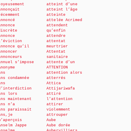
joyeusement
atteint d’une
annonçait
atteint l’âge
récemment
atteinte
annoncé
attelée Acrimed
annonce
attendent
discrète
qu’enfin
annonce
attendre
l’éviction
attentat
annonce qu’il
meurtrier
annoncer
Attentat
annonceurs
sanitaire
annuel s’impose
attente d’un
Anonyme
ATTENTION
ans
attention alors
ans condamnée
atterrés
ans
Attica
d’interdiction
Attijariwafa
ans lors
attiré
ans maintenant
l’attention
ans n’a
attirer
ans paraissait
violemment
ans,je
attrouper
m’aperçois
Aube
Anselm Jappe
Aube dorée
Anselme
Aubervilliers