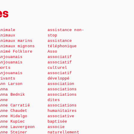
es
animale
assistance non-
animaux
stop
animaux marins
assistance
animaux mignons
téléphonique
animé Folklore
Asso
Anjouanais
associatif
Anjouanais
associatif
morts
culturel
Anjouanais
associatif
vivants
développé
Ann Larson
association
Anna
associations
Anna Bednik
associations
Anne
dites
Anne Carratié
associations
Anne Chaudet
humanitaires
Anne Hidalgo
associative
Anne Kupiec
baptisée
Anne Lauvergeon
associe
Anne Steiner
naturellement