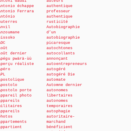
Antoni Gaudi
auteurs
Antonio échappe
authentique
Antonio Ferrara
professeur
António
authentique
Guterres
rusticité
Anvil
Autobiographie
Anzoumane
d’un
Sissoko
autobiographie
AOC
picaresque
août
autochtones
août dernier
autocollants
Apégu pwärä-ùù
annonçant
aperçu réaliste
autoentrepreneurs
Apéro
autogéré
APL
autogéré Die
apostolique
automate
Apostolo
Automne dernier
Apostolo porte
autonomes
appareil photo
libertaires
appareils
autonomes
militaires
temporaires
appareils
autophagie
photos
autoritaire-
appartements
marchand
appartient
bénéficient