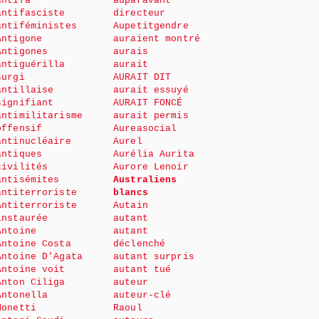
antifa
auparavant
antifasciste
directeur
antiféministes
Aupetitgendre
Antigone
auraient montré
Antigones
aurais
antiguérilla
aurait
surgi
AURAIT DIT
antillaise
aurait essuyé
signifiant
AURAIT FONCÉ
antimilitarisme
aurait permis
offensif
Aureasocial
antinucléaire
Aurel
antiques
Aurélia Aurita
civilités
Aurore Lenoir
antisémites
Australiens
antiterroriste
blancs
Antiterroriste
Autain
instaurée
autant
Antoine
autant
Antoine Costa
déclenché
Antoine D’Agata
autant surpris
Antoine voit
autant tué
Anton Ciliga
auteur
Antonella
auteur-clé
Monetti
Raoul