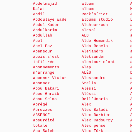
Abdelmajid
album
Kalai
album
Abdil
Rock’n’riot
Abdoulaye Wade
albums studio
Abdul Kader
Alchourroun
Abdulkarim
alcool
Abdullah
ALD
Abel
Alde Hemendik
Abel Paz
Aldo Rebelo
Abensour
Alejandro
abois,s’est
Aleksander
infiltrée
alentour n’ont
abonnements
Alep
n’arrange
ALÈS
abonner Victor
Alessandro
abonnez
Stella
Abou Bakari
Alèssi
Abou Ghraib
Alèssi
Abou Selma
Dell’Umbria
Abrégé
Alex
Abruzzes
Alex Baladi
ABSENCE
Alex Barbier
absurdité
Alex Cadourcy
totale
Alex pense
Abu Saleh
Alex Türk