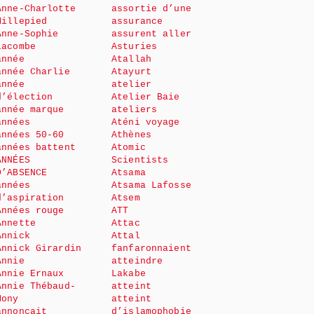
Anne-Charlotte
assortie d’une
Millepied
assurance
Anne-Sophie
assurent aller
Lacombe
Asturies
année
Atallah
année Charlie
Atayurt
année
atelier
d’élection
Atelier Baie
année marque
ateliers
années
Aténi voyage
années 50-60
Athènes
années battent
Atomic
ANNÉES
Scientists
D’ABSENCE
Atsama
années
Atsama Lafosse
d’aspiration
Atsem
Années rouge
ATT
Annette
Attac
Annick
Attal
Annick Girardin
fanfaronnaient
Annie
atteindre
Annie Ernaux
Lakabe
Annie Thébaud-
atteint
Mony
atteint
annonçait
d’islamophobie