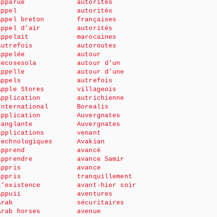
apparue
autorités
appel
autorités
Appel breton
françaises
appel d’air
autorités
appelait
marocaines
autrefois
autoroutes
appelée
autour
Cecosesola
autour d’un
appelle
autour d’une
Appels
autrefois
Apple Stores
villageois
Application
autrichienne
International
Borealis
application
Auvergnates
sanglante
Auvergnates
applications
venant
technologiques
Avakian
apprend
avancé
apprendre
avance Samir
appris
avance
appris
tranquillement
l’existence
avant-hier soir
Appuii
aventures
Arab
sécuritaires
Arab horses
avenue