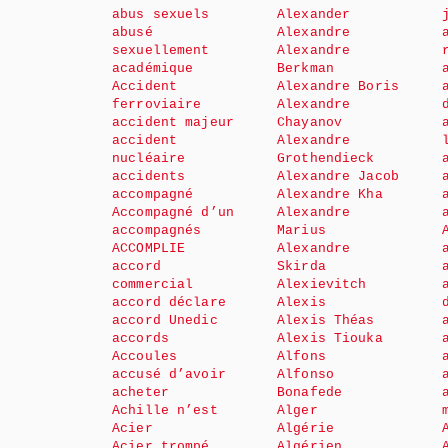
abus sexuels
Alexander
abusé
Alexandre
sexuellement
Alexandre
académique
Berkman
Accident
Alexandre Boris
ferroviaire
Alexandre
accident majeur
Chayanov
accident
Alexandre
nucléaire
Grothendieck
accidents
Alexandre Jacob
accompagné
Alexandre Kha
Accompagné d’un
Alexandre
accompagnés
Marius
ACCOMPLIE
Alexandre
accord
Skirda
commercial
Alexievitch
accord déclare
Alexis
accord Unedic
Alexis Théas
accords
Alexis Tiouka
Accoules
Alfons
accusé d’avoir
Alfonso
acheter
Bonafede
Achille n’est
Alger
Acier
Algérie
Acier trompé
Algérien