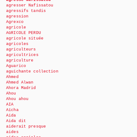
agresser Nafissatou
agressifs tandis
agression
Agrexco
agricole
AGRICOLE PERDU
agricole située
agricoles
agriculteurs
agricultrices
agriculture
Aguarico
aguichante collection
Ahmed
Ahmed Alwan
Ahora Madrid
Ahou
Ahou ahou
AIA
Aïcha
Aida
Aida dit
aiderait presque
aides