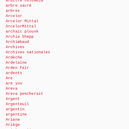
arbitre Colombia
arbre sacré
arbres
Arcelor
Arcelor Mittal
ArcelorMittal
archaïc plounk
Archie Shepp
Archimbaud
Archives
Archives nationales
Ardèche
Ardelaine
Arden Fair
ardents
Are
are you
Areva
Areva pencherait
Argent
Argenteuil
argentin
argentine
Ariane
Ariège