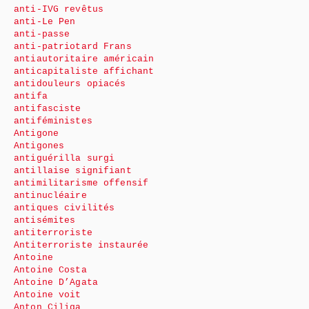
anti-IVG revêtus
anti-Le Pen
anti-passe
anti-patriotard Frans
antiautoritaire américain
anticapitaliste affichant
antidouleurs opiacés
antifa
antifasciste
antiféministes
Antigone
Antigones
antiguérilla surgi
antillaise signifiant
antimilitarisme offensif
antinucléaire
antiques civilités
antisémites
antiterroriste
Antiterroriste instaurée
Antoine
Antoine Costa
Antoine D’Agata
Antoine voit
Anton Ciliga