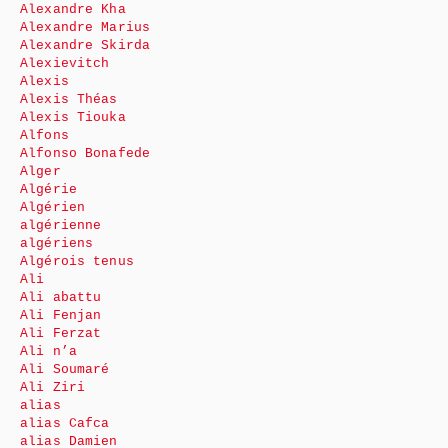
Alexandre Kha
Alexandre Marius
Alexandre Skirda
Alexievitch
Alexis
Alexis Théas
Alexis Tiouka
Alfons
Alfonso Bonafede
Alger
Algérie
Algérien
algérienne
algériens
Algérois tenus
Ali
Ali abattu
Ali Fenjan
Ali Ferzat
Ali n’a
Ali Soumaré
Ali Ziri
alias
alias Cafca
alias Damien