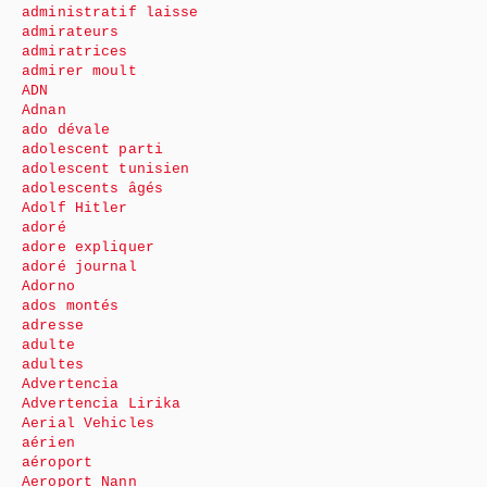
administratif laisse
admirateurs
admiratrices
admirer moult
ADN
Adnan
ado dévale
adolescent parti
adolescent tunisien
adolescents âgés
Adolf Hitler
adoré
adore expliquer
adoré journal
Adorno
ados montés
adresse
adulte
adultes
Advertencia
Advertencia Lirika
Aerial Vehicles
aérien
aéroport
Aeroport Nann