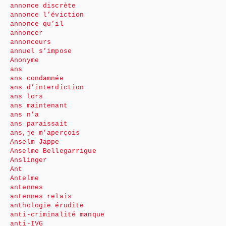
annonce discrète
annonce l’éviction
annonce qu’il
annoncer
annonceurs
annuel s’impose
Anonyme
ans
ans condamnée
ans d’interdiction
ans lors
ans maintenant
ans n’a
ans paraissait
ans,je m’aperçois
Anselm Jappe
Anselme Bellegarrigue
Anslinger
Ant
Antelme
antennes
antennes relais
anthologie érudite
anti-criminalité manque
anti-IVG