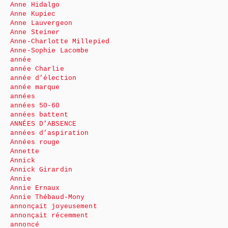
Anne Hidalgo
Anne Kupiec
Anne Lauvergeon
Anne Steiner
Anne-Charlotte Millepied
Anne-Sophie Lacombe
année
année Charlie
année d’élection
année marque
années
années 50-60
années battent
ANNÉES D’ABSENCE
années d’aspiration
Années rouge
Annette
Annick
Annick Girardin
Annie
Annie Ernaux
Annie Thébaud-Mony
annonçait joyeusement
annonçait récemment
annoncé