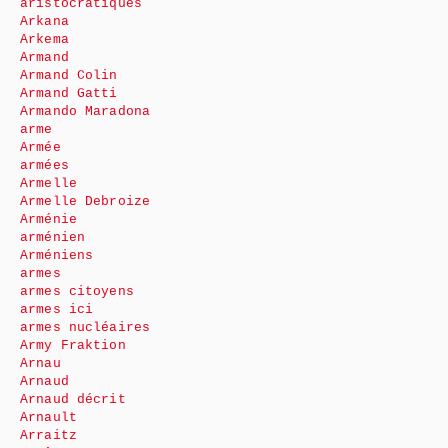
aristocratiques
Arkana
Arkema
Armand
Armand Colin
Armand Gatti
Armando Maradona
arme
Armée
armées
Armelle
Armelle Debroize
Arménie
arménien
Arméniens
armes
armes citoyens
armes ici
armes nucléaires
Army Fraktion
Arnau
Arnaud
Arnaud décrit
Arnault
Arraitz