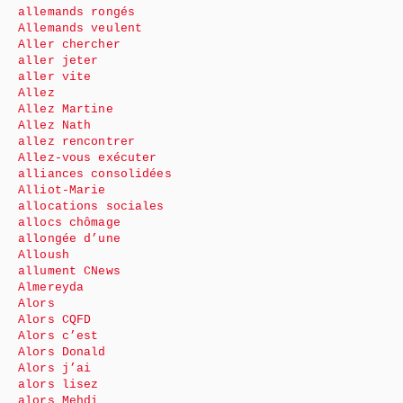
allemands rongés
Allemands veulent
Aller chercher
aller jeter
aller vite
Allez
Allez Martine
Allez Nath
allez rencontrer
Allez-vous exécuter
alliances consolidées
Alliot-Marie
allocations sociales
allocs chômage
allongée d’une
Alloush
allument CNews
Almereyda
Alors
Alors CQFD
Alors c’est
Alors Donald
Alors j’ai
alors lisez
alors Mehdi