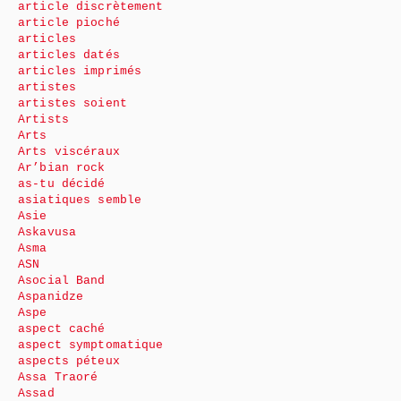
article discrètement
article pioché
articles
articles datés
articles imprimés
artistes
artistes soient
Artists
Arts
Arts viscéraux
Ar’bian rock
as-tu décidé
asiatiques semble
Asie
Askavusa
Asma
ASN
Asocial Band
Aspanidze
Aspe
aspect caché
aspect symptomatique
aspects péteux
Assa Traoré
Assad