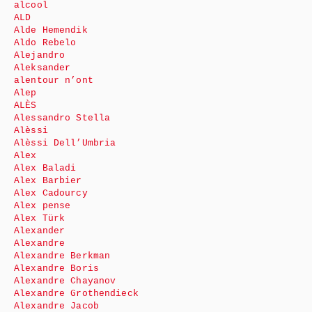
alcool
ALD
Alde Hemendik
Aldo Rebelo
Alejandro
Aleksander
alentour n’ont
Alep
ALÈS
Alessandro Stella
Alèssi
Alèssi Dell’Umbria
Alex
Alex Baladi
Alex Barbier
Alex Cadourcy
Alex pense
Alex Türk
Alexander
Alexandre
Alexandre Berkman
Alexandre Boris
Alexandre Chayanov
Alexandre Grothendieck
Alexandre Jacob