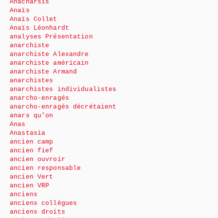
Anacharsis
Anaïs
Anaïs Collet
Anaïs Léonhardt
analyses Présentation
anarchiste
anarchiste Alexandre
anarchiste américain
anarchiste Armand
anarchistes
anarchistes individualistes
anarcho-enragés
anarcho-enragés décrétaient
anars qu’on
Anas
Anastasia
ancien camp
ancien fief
ancien ouvroir
ancien responsable
ancien Vert
ancien VRP
anciens
anciens collègues
anciens droits