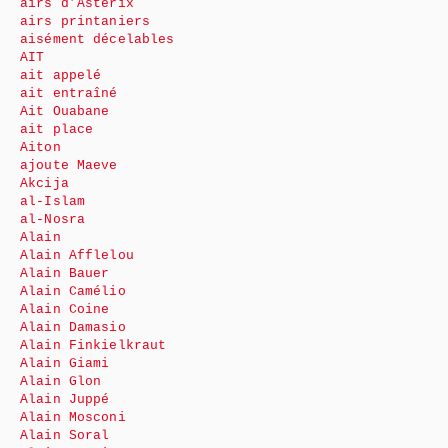
airs d’Astérix
airs printaniers
aisément décelables
AIT
ait appelé
ait entraîné
Ait Ouabane
ait place
Aiton
ajoute Maeve
Akcija
al-Islam
al-Nosra
Alain
Alain Afflelou
Alain Bauer
Alain Camélio
Alain Coine
Alain Damasio
Alain Finkielkraut
Alain Giami
Alain Glon
Alain Juppé
Alain Mosconi
Alain Soral