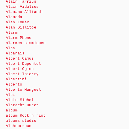
Alain Tarrius
Alain Vidalies
Alamano Alliandi
Alameda
Alan Lomax
Alan Sillitoe
Alarm
Alarm Phone
alarmes sismiques
Alba
Albanais
Albert Camus
Albert Dupontel
Albert Ogien
Albert Thierry
Albertini
Alberto
Alberto Manguel
Albi
Albin Michel
Albrecht Dürer
album
album Rock’n’riot
albums studio
Alchourroun