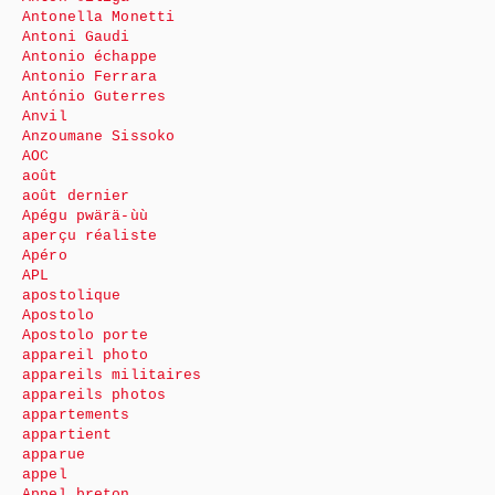
Antonella Monetti
Antoni Gaudi
Antonio échappe
Antonio Ferrara
António Guterres
Anvil
Anzoumane Sissoko
AOC
août
août dernier
Apégu pwärä-ùù
aperçu réaliste
Apéro
APL
apostolique
Apostolo
Apostolo porte
appareil photo
appareils militaires
appareils photos
appartements
appartient
apparue
appel
Appel breton