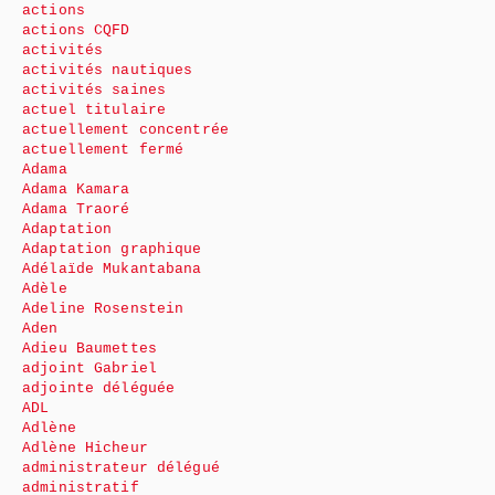
actions
actions CQFD
activités
activités nautiques
activités saines
actuel titulaire
actuellement concentrée
actuellement fermé
Adama
Adama Kamara
Adama Traoré
Adaptation
Adaptation graphique
Adélaïde Mukantabana
Adèle
Adeline Rosenstein
Aden
Adieu Baumettes
adjoint Gabriel
adjointe déléguée
ADL
Adlène
Adlène Hicheur
administrateur délégué
administratif