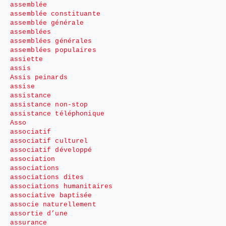
assemblée
assemblée constituante
assemblée générale
assemblées
assemblées générales
assemblées populaires
assiette
assis
Assis peinards
assise
assistance
assistance non-stop
assistance téléphonique
Asso
associatif
associatif culturel
associatif développé
association
associations
associations dites
associations humanitaires
associative baptisée
associe naturellement
assortie d’une
assurance