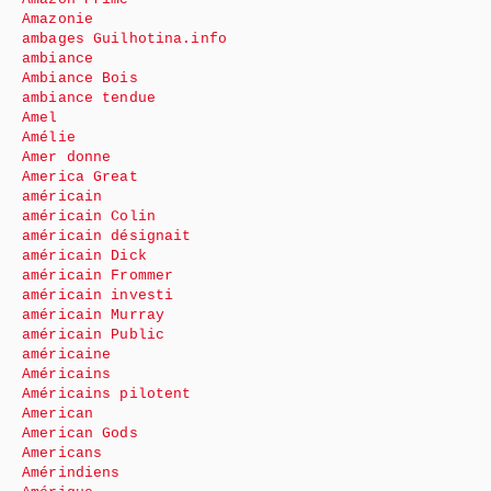
Amazonie
ambages Guilhotina.info
ambiance
Ambiance Bois
ambiance tendue
Amel
Amélie
Amer donne
America Great
américain
américain Colin
américain désignait
américain Dick
américain Frommer
américain investi
américain Murray
américain Public
américaine
Américains
Américains pilotent
American
American Gods
Americans
Amérindiens