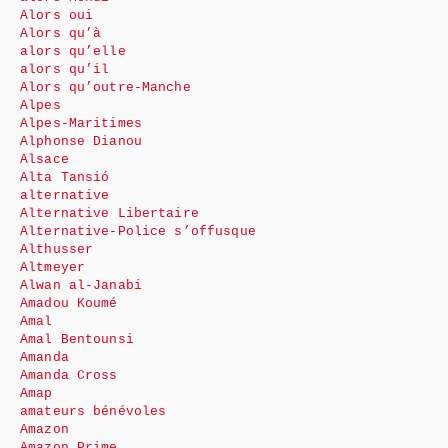
Alors oui
Alors qu’à
alors qu’elle
alors qu’il
Alors qu’outre-Manche
Alpes
Alpes-Maritimes
Alphonse Dianou
Alsace
Alta Tansió
alternative
Alternative Libertaire
Alternative-Police s’offusque
Althusser
Altmeyer
Alwan al-Janabi
Amadou Koumé
Amal
Amal Bentounsi
Amanda
Amanda Cross
Amap
amateurs bénévoles
Amazon
Amazon Prime