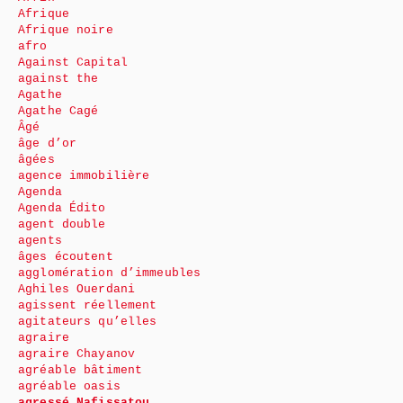
Afrique
Afrique noire
afro
Against Capital
against the
Agathe
Agathe Cagé
Âgé
âge d’or
âgées
agence immobilière
Agenda
Agenda Édito
agent double
agents
âges écoutent
agglomération d’immeubles
Aghiles Ouerdani
agissent réellement
agitateurs qu’elles
agraire
agraire Chayanov
agréable bâtiment
agréable oasis
agressé Nafissatou