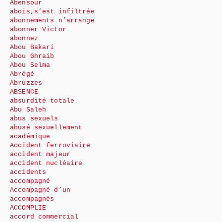
Abensour
abois,s’est infiltrée
abonnements n’arrange
abonner Victor
abonnez
Abou Bakari
Abou Ghraib
Abou Selma
Abrégé
Abruzzes
ABSENCE
absurdité totale
Abu Saleh
abus sexuels
abusé sexuellement
académique
Accident ferroviaire
accident majeur
accident nucléaire
accidents
accompagné
Accompagné d’un
accompagnés
ACCOMPLIE
accord commercial