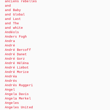
anciens rebelles
and
and Baby
and Global
and Last
and The
and white
Andéols
Anders Fogh
Andra
André
André Bercoff
André Danet
André Gorz
André Héléna
André Liébot
André Morice
Andréa
Andrés
Andrés Ruggeri
Angel
Angela Davis
Angela Merkel
Angeles
Angeles United