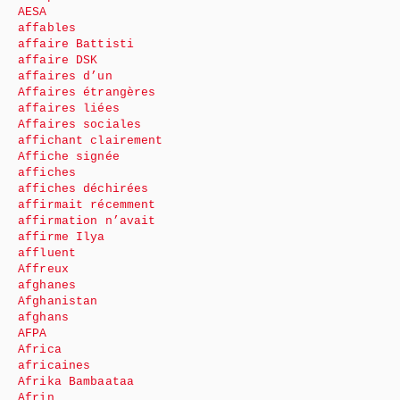
AESA
affables
affaire Battisti
affaire DSK
affaires d’un
Affaires étrangères
affaires liées
Affaires sociales
affichant clairement
Affiche signée
affiches
affiches déchirées
affirmait récemment
affirmation n’avait
affirme Ilya
affluent
Affreux
afghanes
Afghanistan
afghans
AFPA
Africa
africaines
Afrika Bambaataa
Afrin