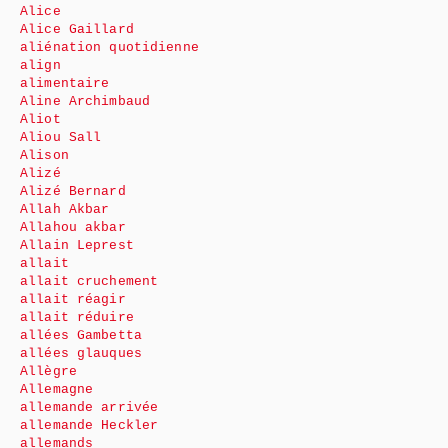
Alice
Alice Gaillard
aliénation quotidienne
align
alimentaire
Aline Archimbaud
Aliot
Aliou Sall
Alison
Alizé
Alizé Bernard
Allah Akbar
Allahou akbar
Allain Leprest
allait
allait cruchement
allait réagir
allait réduire
allées Gambetta
allées glauques
Allègre
Allemagne
allemande arrivée
allemande Heckler
allemands