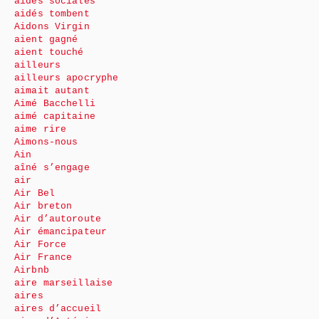
aides sociales
aidés tombent
Aidons Virgin
aient gagné
aient touché
ailleurs
ailleurs apocryphe
aimait autant
Aimé Bacchelli
aimé capitaine
aime rire
Aimons-nous
Ain
aîné s’engage
air
Air Bel
Air breton
Air d’autoroute
Air émancipateur
Air Force
Air France
Airbnb
aire marseillaise
aires
aires d’accueil