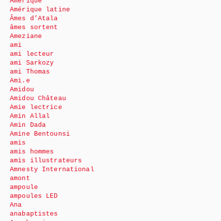
Amérique
Amérique latine
Âmes d’Atala
âmes sortent
Ameziane
ami
ami lecteur
ami Sarkozy
ami Thomas
Ami.e
Amidou
Amidou Château
Amie lectrice
Amin Allal
Amin Dada
Amine Bentounsi
amis
amis hommes
amis illustrateurs
Amnesty International
amont
ampoule
ampoules LED
Ana
anabaptistes