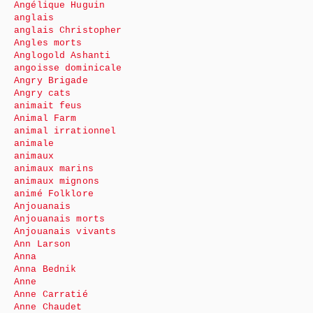
Angélique Huguin
anglais
anglais Christopher
Angles morts
Anglogold Ashanti
angoisse dominicale
Angry Brigade
Angry cats
animait feus
Animal Farm
animal irrationnel
animale
animaux
animaux marins
animaux mignons
animé Folklore
Anjouanais
Anjouanais morts
Anjouanais vivants
Ann Larson
Anna
Anna Bednik
Anne
Anne Carratié
Anne Chaudet