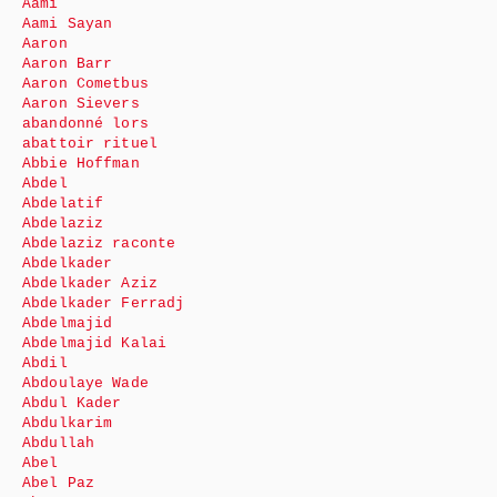
Aami
Aami Sayan
Aaron
Aaron Barr
Aaron Cometbus
Aaron Sievers
abandonné lors
abattoir rituel
Abbie Hoffman
Abdel
Abdelatif
Abdelaziz
Abdelaziz raconte
Abdelkader
Abdelkader Aziz
Abdelkader Ferradj
Abdelmajid
Abdelmajid Kalai
Abdil
Abdoulaye Wade
Abdul Kader
Abdulkarim
Abdullah
Abel
Abel Paz