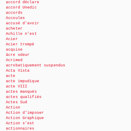
accord déclare
accord Unedic
accords
Accoules
accusé d’avoir
acheter
Achille n’est
Acier
Acier trompé
acquise
âcre odeur
Acrimed
acrobatiquement suspendus
Acta Vista
acte
acte impudique
acte VIII
actes manqués
actes qualifiés
Actes Sud
Action
Action d’imposer
Action Graphique
Action s’est
actionnaires