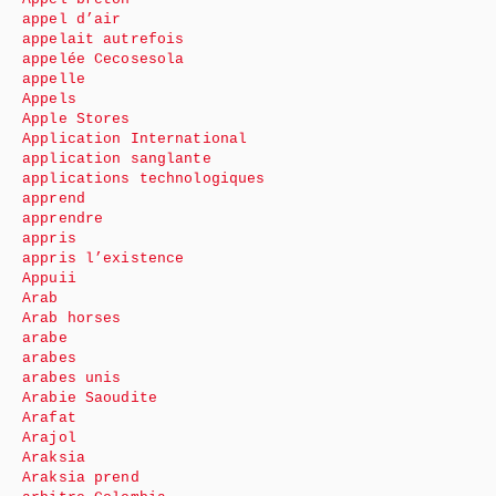
appel d’air
appelait autrefois
appelée Cecosesola
appelle
Appels
Apple Stores
Application International
application sanglante
applications technologiques
apprend
apprendre
appris
appris l’existence
Appuii
Arab
Arab horses
arabe
arabes
arabes unis
Arabie Saoudite
Arafat
Arajol
Araksia
Araksia prend