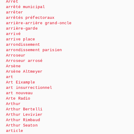
Arrêt
arrêté municipal
arrêter
arrêtés préfectoraux
arrière-arrière grand-oncle
arrière-garde
arrivé
arrive place
arrondissement
arrondissement parisien
Arroseur
Arroseur arrosé
Arsène
Arsène Altmeyer
art
Art Eixample
art insurrectionnel
art nouveau
Arte Radio
Arthur
Arthur Bertelli
Arthur Levivier
Arthur Rimbaud
Arthur Seaton
article