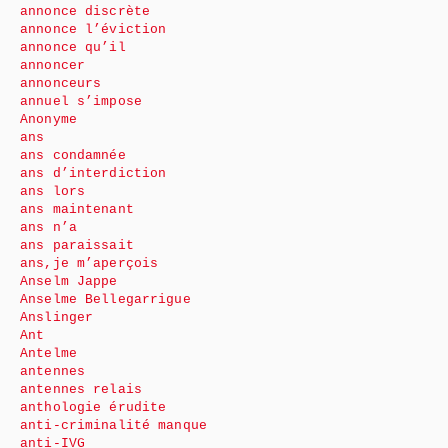
annonce discrète
annonce l’éviction
annonce qu’il
annoncer
annonceurs
annuel s’impose
Anonyme
ans
ans condamnée
ans d’interdiction
ans lors
ans maintenant
ans n’a
ans paraissait
ans,je m’aperçois
Anselm Jappe
Anselme Bellegarrigue
Anslinger
Ant
Antelme
antennes
antennes relais
anthologie érudite
anti-criminalité manque
anti-IVG