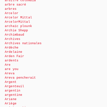
arbitre Colombia
arbre sacré
arbres
Arcelor
Arcelor Mittal
ArcelorMittal
archaïc plounk
Archie Shepp
Archimbaud
Archives
Archives nationales
Ardèche
Ardelaine
Arden Fair
ardents
Are
are you
Areva
Areva pencherait
Argent
Argenteuil
argentin
argentine
Ariane
Ariège