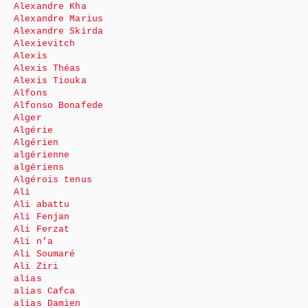
Alexandre Kha
Alexandre Marius
Alexandre Skirda
Alexievitch
Alexis
Alexis Théas
Alexis Tiouka
Alfons
Alfonso Bonafede
Alger
Algérie
Algérien
algérienne
algériens
Algérois tenus
Ali
Ali abattu
Ali Fenjan
Ali Ferzat
Ali n’a
Ali Soumaré
Ali Ziri
alias
alias Cafca
alias Damien