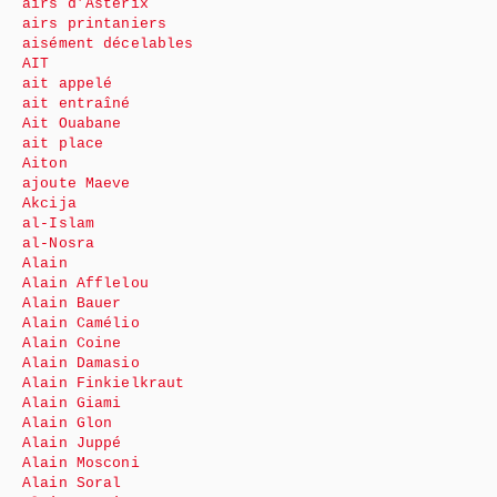
airs d’Astérix
airs printaniers
aisément décelables
AIT
ait appelé
ait entraîné
Ait Ouabane
ait place
Aiton
ajoute Maeve
Akcija
al-Islam
al-Nosra
Alain
Alain Afflelou
Alain Bauer
Alain Camélio
Alain Coine
Alain Damasio
Alain Finkielkraut
Alain Giami
Alain Glon
Alain Juppé
Alain Mosconi
Alain Soral