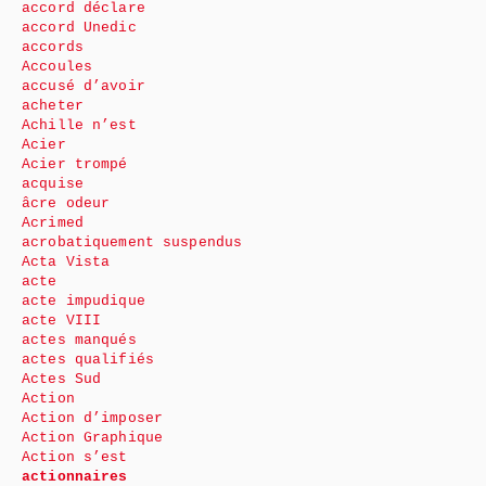
accord déclare
accord Unedic
accords
Accoules
accusé d’avoir
acheter
Achille n’est
Acier
Acier trompé
acquise
âcre odeur
Acrimed
acrobatiquement suspendus
Acta Vista
acte
acte impudique
acte VIII
actes manqués
actes qualifiés
Actes Sud
Action
Action d’imposer
Action Graphique
Action s’est
actionnaires