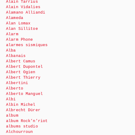
Alain Tarrius
Alain Vidalies
Alamano Alliandi
Alameda
Alan Lomax
Alan Sillitoe
Alarm
Alarm Phone
alarmes sismiques
Alba
Albanais
Albert Camus
Albert Dupontel
Albert Ogien
Albert Thierry
Albertini
Alberto
Alberto Manguel
Albi
Albin Michel
Albrecht Dürer
album
album Rock’n’riot
albums studio
Alchourroun