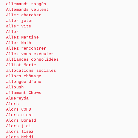
allemands rongés
Allemands veulent
Aller chercher
aller jeter
aller vite
Allez
Allez Martine
Allez Nath
allez rencontrer
Allez-vous exécuter
alliances consolidées
Alliot-Marie
allocations sociales
allocs chômage
allongée d’une
Alloush
allument CNews
Almereyda
Alors
Alors CQFD
Alors c’est
Alors Donald
Alors j’ai
alors lisez
alors Mehdi