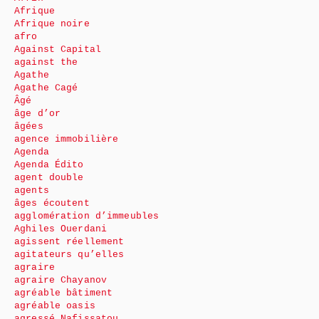
Afrique
Afrique noire
afro
Against Capital
against the
Agathe
Agathe Cagé
Âgé
âge d’or
âgées
agence immobilière
Agenda
Agenda Édito
agent double
agents
âges écoutent
agglomération d’immeubles
Aghiles Ouerdani
agissent réellement
agitateurs qu’elles
agraire
agraire Chayanov
agréable bâtiment
agréable oasis
agressé Nafissatou