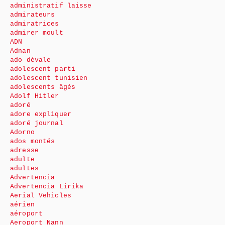
administratif laisse
admirateurs
admiratrices
admirer moult
ADN
Adnan
ado dévale
adolescent parti
adolescent tunisien
adolescents âgés
Adolf Hitler
adoré
adore expliquer
adoré journal
Adorno
ados montés
adresse
adulte
adultes
Advertencia
Advertencia Lirika
Aerial Vehicles
aérien
aéroport
Aeroport Nann