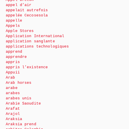
appel d’air
appelait autrefois
appelée Cecosesola
appelle
Appels
Apple Stores
Application International
application sanglante
applications technologiques
apprend
apprendre
appris
appris l’existence
Appuii
Arab
Arab horses
arabe
arabes
arabes unis
Arabie Saoudite
Arafat
Arajol
Araksia
Araksia prend