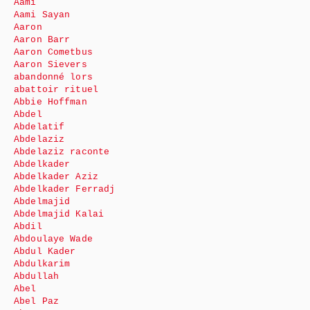
Aami
Aami Sayan
Aaron
Aaron Barr
Aaron Cometbus
Aaron Sievers
abandonné lors
abattoir rituel
Abbie Hoffman
Abdel
Abdelatif
Abdelaziz
Abdelaziz raconte
Abdelkader
Abdelkader Aziz
Abdelkader Ferradj
Abdelmajid
Abdelmajid Kalai
Abdil
Abdoulaye Wade
Abdul Kader
Abdulkarim
Abdullah
Abel
Abel Paz