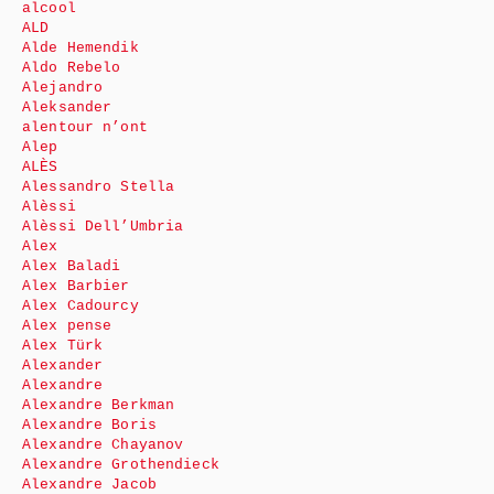
alcool
ALD
Alde Hemendik
Aldo Rebelo
Alejandro
Aleksander
alentour n’ont
Alep
ALÈS
Alessandro Stella
Alèssi
Alèssi Dell’Umbria
Alex
Alex Baladi
Alex Barbier
Alex Cadourcy
Alex pense
Alex Türk
Alexander
Alexandre
Alexandre Berkman
Alexandre Boris
Alexandre Chayanov
Alexandre Grothendieck
Alexandre Jacob