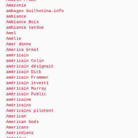
Amazonie
ambages Guilhotina.info
ambiance
Ambiance Bois
ambiance tendue
Amel
Amélie
Amer donne
America Great
américain
américain Colin
américain désignait
américain Dick
américain Frommer
américain investi
américain Murray
américain Public
américaine
Américains
Américains pilotent
American
American Gods
Americans
Amérindiens