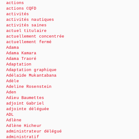
actions
actions CQFD
activités
activités nautiques
activités saines
actuel titulaire
actuellement concentrée
actuellement fermé
Adama
Adama Kamara
Adama Traoré
Adaptation
Adaptation graphique
Adélaïde Mukantabana
Adèle
Adeline Rosenstein
Aden
Adieu Baumettes
adjoint Gabriel
adjointe déléguée
ADL
Adlène
Adlène Hicheur
administrateur délégué
administratif