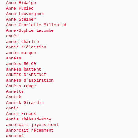
Anne Hidalgo
Anne Kupiec
Anne Lauvergeon
Anne Steiner
Anne-Charlotte Millepied
Anne-Sophie Lacombe
année
année Charlie
année d’élection
année marque
années
années 50-60
années battent
ANNÉES D’ABSENCE
années d’aspiration
Années rouge
Annette
Annick
Annick Girardin
Annie
Annie Ernaux
Annie Thébaud-Mony
annonçait joyeusement
annonçait récemment
annoncé