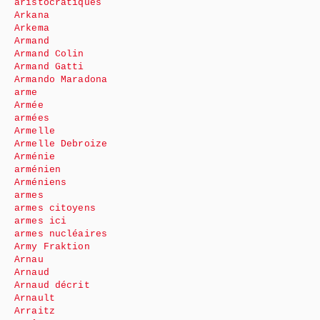
aristocratiques
Arkana
Arkema
Armand
Armand Colin
Armand Gatti
Armando Maradona
arme
Armée
armées
Armelle
Armelle Debroize
Arménie
arménien
Arméniens
armes
armes citoyens
armes ici
armes nucléaires
Army Fraktion
Arnau
Arnaud
Arnaud décrit
Arnault
Arraitz