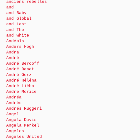
anciens rebelles
and
and Baby
and Global
and Last
and The
and white
Andéols
Anders Fogh
Andra
André
André Bercoff
André Danet
André Gorz
André Héléna
André Liébot
André Morice
Andréa
Andrés
Andrés Ruggeri
Angel
Angela Davis
Angela Merkel
Angeles
Angeles United