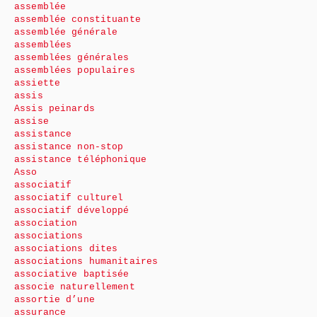
assemblée
assemblée constituante
assemblée générale
assemblées
assemblées générales
assemblées populaires
assiette
assis
Assis peinards
assise
assistance
assistance non-stop
assistance téléphonique
Asso
associatif
associatif culturel
associatif développé
association
associations
associations dites
associations humanitaires
associative baptisée
associe naturellement
assortie d’une
assurance