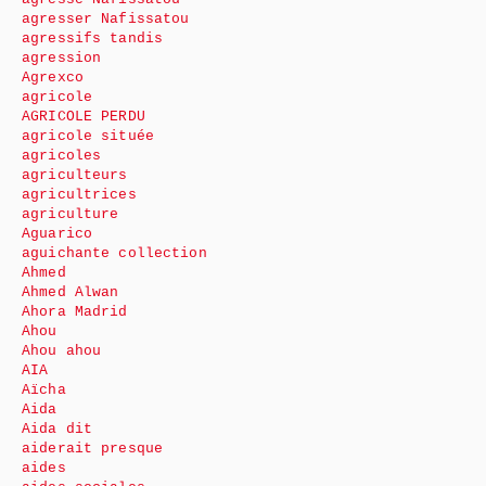
agresser Nafissatou
agressifs tandis
agression
Agrexco
agricole
AGRICOLE PERDU
agricole située
agricoles
agriculteurs
agricultrices
agriculture
Aguarico
aguichante collection
Ahmed
Ahmed Alwan
Ahora Madrid
Ahou
Ahou ahou
AIA
Aïcha
Aida
Aida dit
aiderait presque
aides