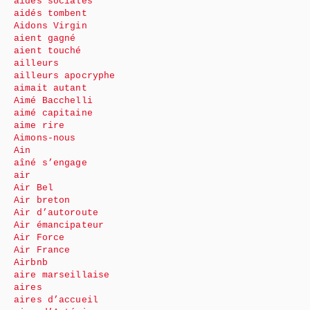
aides sociales
aidés tombent
Aidons Virgin
aient gagné
aient touché
ailleurs
ailleurs apocryphe
aimait autant
Aimé Bacchelli
aimé capitaine
aime rire
Aimons-nous
Ain
aîné s’engage
air
Air Bel
Air breton
Air d’autoroute
Air émancipateur
Air Force
Air France
Airbnb
aire marseillaise
aires
aires d’accueil