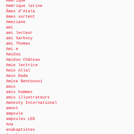
Amérique
Amérique latine
Âmes d’Atala
âmes sortent
Ameziane
ami
ami lecteur
ami Sarkozy
ami Thomas
Ami.e
Amidou
Amidou Château
Amie lectrice
Amin Allal
Amin Dada
Amine Bentounsi
amis
amis hommes
amis illustrateurs
Amnesty International
amont
ampoule
ampoules LED
Ana
anabaptistes