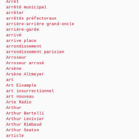
Arrêt
arrêté municipal
arrêter
arrêtés préfectoraux
arrière-arrière grand-oncle
arrière-garde
arrivé
arrive place
arrondissement
arrondissement parisien
Arroseur
Arroseur arrosé
Arsène
Arsène Altmeyer
art
Art Eixample
art insurrectionnel
art nouveau
Arte Radio
Arthur
Arthur Bertelli
Arthur Levivier
Arthur Rimbaud
Arthur Seaton
article