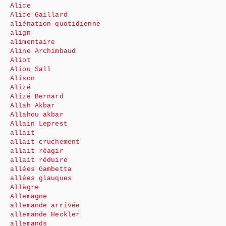
Alice
Alice Gaillard
aliénation quotidienne
align
alimentaire
Aline Archimbaud
Aliot
Aliou Sall
Alison
Alizé
Alizé Bernard
Allah Akbar
Allahou akbar
Allain Leprest
allait
allait cruchement
allait réagir
allait réduire
allées Gambetta
allées glauques
Allègre
Allemagne
allemande arrivée
allemande Heckler
allemands