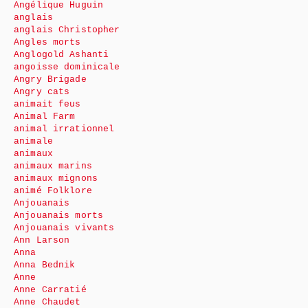
Angélique Huguin
anglais
anglais Christopher
Angles morts
Anglogold Ashanti
angoisse dominicale
Angry Brigade
Angry cats
animait feus
Animal Farm
animal irrationnel
animale
animaux
animaux marins
animaux mignons
animé Folklore
Anjouanais
Anjouanais morts
Anjouanais vivants
Ann Larson
Anna
Anna Bednik
Anne
Anne Carratié
Anne Chaudet