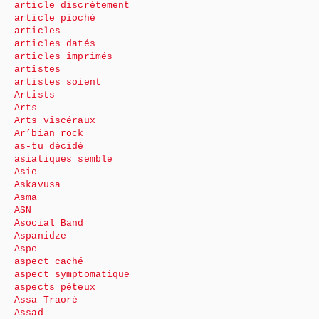
article discrètement
article pioché
articles
articles datés
articles imprimés
artistes
artistes soient
Artists
Arts
Arts viscéraux
Ar’bian rock
as-tu décidé
asiatiques semble
Asie
Askavusa
Asma
ASN
Asocial Band
Aspanidze
Aspe
aspect caché
aspect symptomatique
aspects péteux
Assa Traoré
Assad