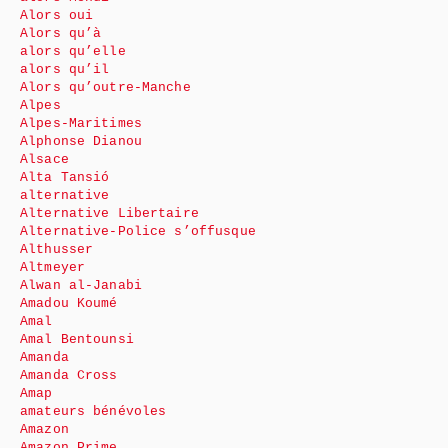
Alors oui
Alors qu’à
alors qu’elle
alors qu’il
Alors qu’outre-Manche
Alpes
Alpes-Maritimes
Alphonse Dianou
Alsace
Alta Tansió
alternative
Alternative Libertaire
Alternative-Police s’offusque
Althusser
Altmeyer
Alwan al-Janabi
Amadou Koumé
Amal
Amal Bentounsi
Amanda
Amanda Cross
Amap
amateurs bénévoles
Amazon
Amazon Prime