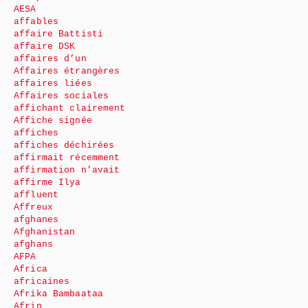
AESA
affables
affaire Battisti
affaire DSK
affaires d’un
Affaires étrangères
affaires liées
Affaires sociales
affichant clairement
Affiche signée
affiches
affiches déchirées
affirmait récemment
affirmation n’avait
affirme Ilya
affluent
Affreux
afghanes
Afghanistan
afghans
AFPA
Africa
africaines
Afrika Bambaataa
Afrin