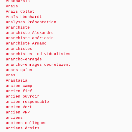
Anacharsis
Anaïs
Anaïs Collet
Anaïs Léonhardt
analyses Présentation
anarchiste
anarchiste Alexandre
anarchiste américain
anarchiste Armand
anarchistes
anarchistes individualistes
anarcho-enragés
anarcho-enragés décrétaient
anars qu’on
Anas
Anastasia
ancien camp
ancien fief
ancien ouvroir
ancien responsable
ancien Vert
ancien VRP
anciens
anciens collègues
anciens droits