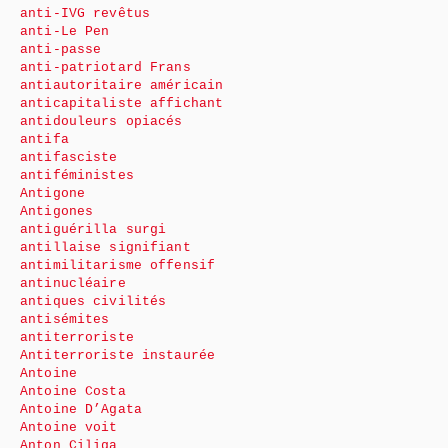
anti-IVG revêtus
anti-Le Pen
anti-passe
anti-patriotard Frans
antiautoritaire américain
anticapitaliste affichant
antidouleurs opiacés
antifa
antifasciste
antiféministes
Antigone
Antigones
antiguérilla surgi
antillaise signifiant
antimilitarisme offensif
antinucléaire
antiques civilités
antisémites
antiterroriste
Antiterroriste instaurée
Antoine
Antoine Costa
Antoine D’Agata
Antoine voit
Anton Ciliga