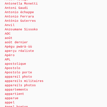
Antonella Monetti
Antoni Gaudi
Antonio échappe
Antonio Ferrara
António Guterres
Anvil
Anzoumane Sissoko
AOC
août
août dernier
Apégu pwärä-ùù
aperçu réaliste
Apéro
APL
apostolique
Apostolo
Apostolo porte
appareil photo
appareils militaires
appareils photos
appartements
appartient
apparue
appel
Appel breton