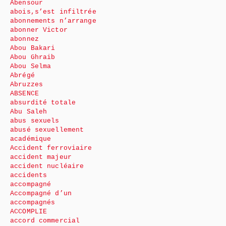
Abensour
abois,s’est infiltrée
abonnements n’arrange
abonner Victor
abonnez
Abou Bakari
Abou Ghraib
Abou Selma
Abrégé
Abruzzes
ABSENCE
absurdité totale
Abu Saleh
abus sexuels
abusé sexuellement
académique
Accident ferroviaire
accident majeur
accident nucléaire
accidents
accompagné
Accompagné d’un
accompagnés
ACCOMPLIE
accord commercial