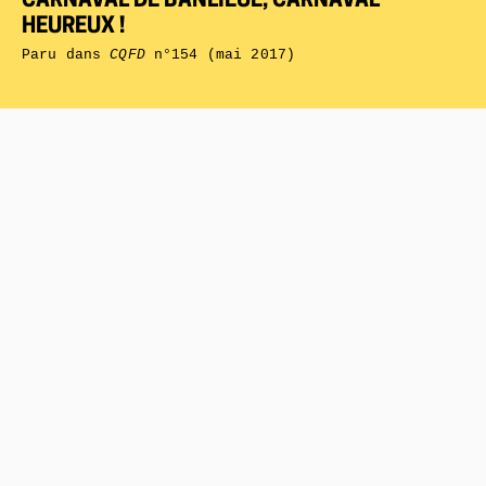
CARNAVAL DE BANLIEUE, CARNAVAL
HEUREUX !
Paru dans
CQFD
n°154 (mai 2017)