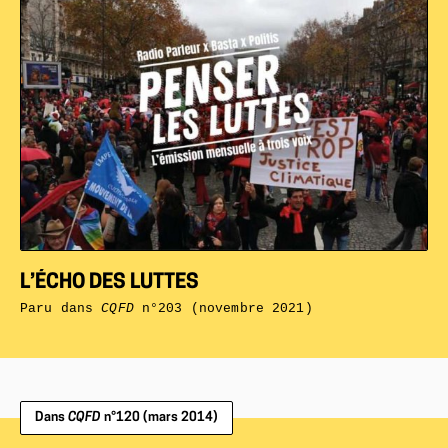
L’ÉCHO DES LUTTES
Paru dans
CQFD
n°203 (novembre 2021)
Dans
CQFD
n°120 (mars 2014)