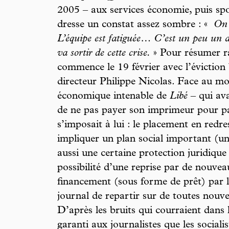
2005 – aux services économie, puis spo
dresse un constat assez sombre : «
On e
L’équipe est fatiguée… C’est un peu un a
va sortir de cette crise.
» Pour résumer ra
commence le 19 février avec l’éviction 
directeur Philippe Nicolas. Face au mod
économique intenable de
Libé
– qui ava
de ne pas payer son imprimeur pour pay
s’imposait à lui : le placement en redre
impliquer un plan social important (une
aussi une certaine protection juridique 
possibilité d’une reprise par de nouvea
financement (sous forme de prêt) par l’é
journal de repartir sur de toutes nouvel
D’après les bruits qui courraient dans 
garanti aux journalistes que les sociali