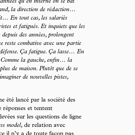
 années qu’en interne on se bat
and, la direction de rédaction…
it… En tout cas, les salariés
stes et fatigués. Et inquiets que les
e depuis des années, prolongent
ce reste combative avec une partie
en défense. Ça fatigue. Ça lasse… En
s. Comme la gauche, enfin… la
plus de maison. Plutôt que de se
imaginer de nouvelles pistes,
 été lancé par la société des
e réponses et tentent
levées sur les questions de ligne
ess model
, de relation avec
e il n’y a de toute façon pas