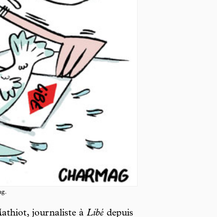
ag.
thiot, journaliste à
Libé
depuis