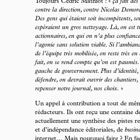
Toujours Cédric Mathiot : «
ça fait des
contre la direction, contre Nicolas Demor
Des gens qui étaient soit incompétents, so
espéraient un gros nettoyage. Là, on est tri
actionnaires, en qui on n’a plus confianc
l’agonie sans solution viable. Si l’ambian
de l’équipe très mobilisée, on reste très 
fait, on se rend compte qu’on est paumé
gauche de gouvernement. Plus d’identité, 
défendre, on devrait ouvrir des chantiers, 
repenser notre journal, nos choix.
»
Un appel à contribution a tout de même
rédacteurs. Ils ont reçu une centaine d
actuellement une synthèse des pistes re
et d’indépendance éditoriales, de
busin
internet… Mais pourquoi faire ? En fac