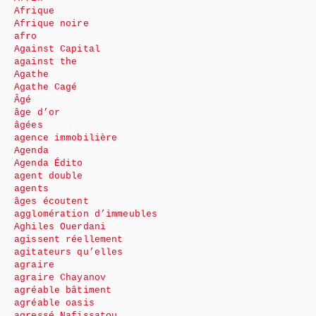
Afrique
Afrique noire
afro
Against Capital
against the
Agathe
Agathe Cagé
Âgé
âge d’or
âgées
agence immobilière
Agenda
Agenda Édito
agent double
agents
âges écoutent
agglomération d’immeubles
Aghiles Ouerdani
agissent réellement
agitateurs qu’elles
agraire
agraire Chayanov
agréable bâtiment
agréable oasis
agressé Nafissatou