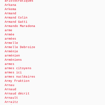
aristocratiques
Arkana
Arkema
Armand
Armand Colin
Armand Gatti
Armando Maradona
arme
Armée
armées
Armelle
Armelle Debroize
Arménie
arménien
Arméniens
armes
armes citoyens
armes ici
armes nucléaires
Army Fraktion
Arnau
Arnaud
Arnaud décrit
Arnault
Arraitz