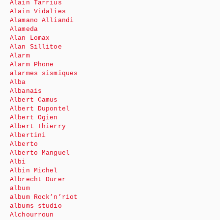
Alain Tarrius
Alain Vidalies
Alamano Alliandi
Alameda
Alan Lomax
Alan Sillitoe
Alarm
Alarm Phone
alarmes sismiques
Alba
Albanais
Albert Camus
Albert Dupontel
Albert Ogien
Albert Thierry
Albertini
Alberto
Alberto Manguel
Albi
Albin Michel
Albrecht Dürer
album
album Rock’n’riot
albums studio
Alchourroun