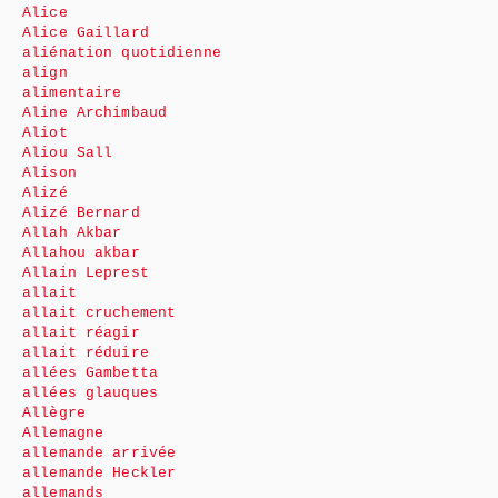
Alice
Alice Gaillard
aliénation quotidienne
align
alimentaire
Aline Archimbaud
Aliot
Aliou Sall
Alison
Alizé
Alizé Bernard
Allah Akbar
Allahou akbar
Allain Leprest
allait
allait cruchement
allait réagir
allait réduire
allées Gambetta
allées glauques
Allègre
Allemagne
allemande arrivée
allemande Heckler
allemands