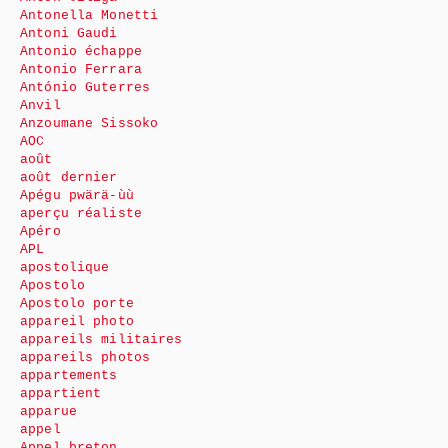
Antonella Monetti
Antoni Gaudi
Antonio échappe
Antonio Ferrara
António Guterres
Anvil
Anzoumane Sissoko
AOC
août
août dernier
Apégu pwärä-ùù
aperçu réaliste
Apéro
APL
apostolique
Apostolo
Apostolo porte
appareil photo
appareils militaires
appareils photos
appartements
appartient
apparue
appel
Appel breton