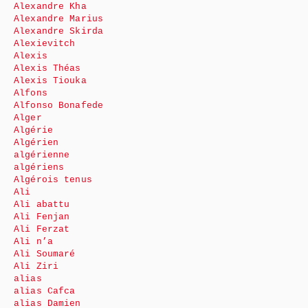
Alexandre Kha
Alexandre Marius
Alexandre Skirda
Alexievitch
Alexis
Alexis Théas
Alexis Tiouka
Alfons
Alfonso Bonafede
Alger
Algérie
Algérien
algérienne
algériens
Algérois tenus
Ali
Ali abattu
Ali Fenjan
Ali Ferzat
Ali n’a
Ali Soumaré
Ali Ziri
alias
alias Cafca
alias Damien