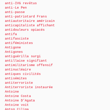
anti-IVG revêtus
anti-Le Pen
anti-passe
anti-patriotard Frans
antiautoritaire américain
anticapitaliste affichant
antidouleurs opiacés
antifa
antifasciste
antiféministes
Antigone
Antigones
antiguérilla surgi
antillaise signifiant
antimilitarisme offensif
antinucléaire
antiques civilités
antisémites
antiterroriste
Antiterroriste instaurée
Antoine
Antoine Costa
Antoine D’Agata
Antoine voit
Anton Ciliga