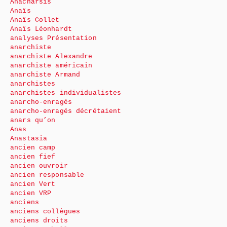
Anacharsis
Anaïs
Anaïs Collet
Anaïs Léonhardt
analyses Présentation
anarchiste
anarchiste Alexandre
anarchiste américain
anarchiste Armand
anarchistes
anarchistes individualistes
anarcho-enragés
anarcho-enragés décrétaient
anars qu’on
Anas
Anastasia
ancien camp
ancien fief
ancien ouvroir
ancien responsable
ancien Vert
ancien VRP
anciens
anciens collègues
anciens droits