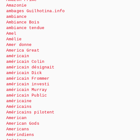
Amazonie
ambages Guilhotina.info
ambiance
Ambiance Bois
ambiance tendue
Amel
Amélie
Amer donne
America Great
américain
américain Colin
américain désignait
américain Dick
américain Frommer
américain investi
américain Murray
américain Public
américaine
Américains
Américains pilotent
American
American Gods
Americans
Amérindiens