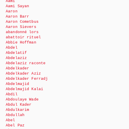
Aami
Aami Sayan
Aaron
Aaron Barr
Aaron Cometbus
Aaron Sievers
abandonné lors
abattoir rituel
Abbie Hoffman
Abdel
Abdelatif
Abdelaziz
Abdelaziz raconte
Abdelkader
Abdelkader Aziz
Abdelkader Ferradj
Abdelmajid
Abdelmajid Kalai
Abdil
Abdoulaye Wade
Abdul Kader
Abdulkarim
Abdullah
Abel
Abel Paz