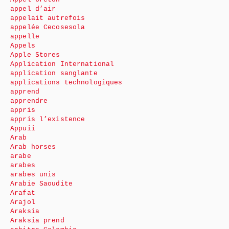
appel d’air
appelait autrefois
appelée Cecosesola
appelle
Appels
Apple Stores
Application International
application sanglante
applications technologiques
apprend
apprendre
appris
appris l’existence
Appuii
Arab
Arab horses
arabe
arabes
arabes unis
Arabie Saoudite
Arafat
Arajol
Araksia
Araksia prend