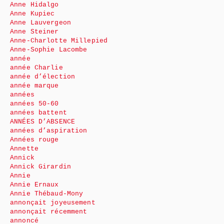
Anne Hidalgo
Anne Kupiec
Anne Lauvergeon
Anne Steiner
Anne-Charlotte Millepied
Anne-Sophie Lacombe
année
année Charlie
année d’élection
année marque
années
années 50-60
années battent
ANNÉES D’ABSENCE
années d’aspiration
Années rouge
Annette
Annick
Annick Girardin
Annie
Annie Ernaux
Annie Thébaud-Mony
annonçait joyeusement
annonçait récemment
annoncé