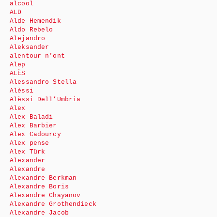
alcool
ALD
Alde Hemendik
Aldo Rebelo
Alejandro
Aleksander
alentour n’ont
Alep
ALÈS
Alessandro Stella
Alèssi
Alèssi Dell’Umbria
Alex
Alex Baladi
Alex Barbier
Alex Cadourcy
Alex pense
Alex Türk
Alexander
Alexandre
Alexandre Berkman
Alexandre Boris
Alexandre Chayanov
Alexandre Grothendieck
Alexandre Jacob