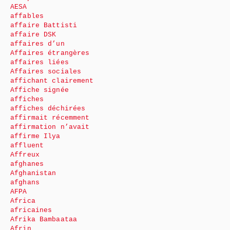
AESA
affables
affaire Battisti
affaire DSK
affaires d’un
Affaires étrangères
affaires liées
Affaires sociales
affichant clairement
Affiche signée
affiches
affiches déchirées
affirmait récemment
affirmation n’avait
affirme Ilya
affluent
Affreux
afghanes
Afghanistan
afghans
AFPA
Africa
africaines
Afrika Bambaataa
Afrin