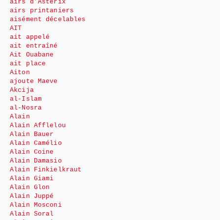
airs d’Astérix
airs printaniers
aisément décelables
AIT
ait appelé
ait entraîné
Ait Ouabane
ait place
Aiton
ajoute Maeve
Akcija
al-Islam
al-Nosra
Alain
Alain Afflelou
Alain Bauer
Alain Camélio
Alain Coine
Alain Damasio
Alain Finkielkraut
Alain Giami
Alain Glon
Alain Juppé
Alain Mosconi
Alain Soral