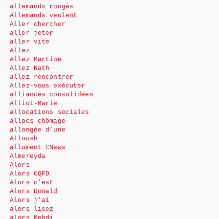
allemands rongés
Allemands veulent
Aller chercher
aller jeter
aller vite
Allez
Allez Martine
Allez Nath
allez rencontrer
Allez-vous exécuter
alliances consolidées
Alliot-Marie
allocations sociales
allocs chômage
allongée d’une
Alloush
allument CNews
Almereyda
Alors
Alors CQFD
Alors c’est
Alors Donald
Alors j’ai
alors lisez
alors Mehdi