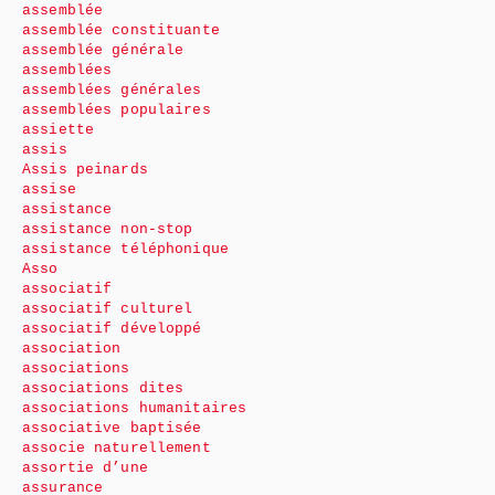
assemblée
assemblée constituante
assemblée générale
assemblées
assemblées générales
assemblées populaires
assiette
assis
Assis peinards
assise
assistance
assistance non-stop
assistance téléphonique
Asso
associatif
associatif culturel
associatif développé
association
associations
associations dites
associations humanitaires
associative baptisée
associe naturellement
assortie d’une
assurance