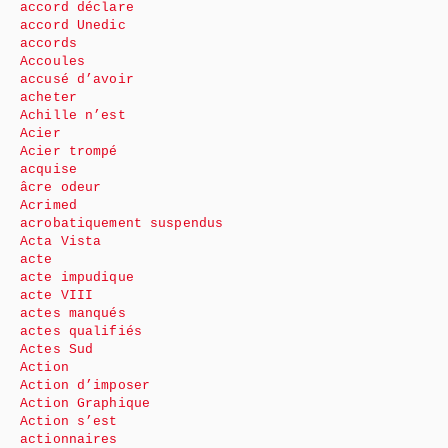
accord déclare
accord Unedic
accords
Accoules
accusé d’avoir
acheter
Achille n’est
Acier
Acier trompé
acquise
âcre odeur
Acrimed
acrobatiquement suspendus
Acta Vista
acte
acte impudique
acte VIII
actes manqués
actes qualifiés
Actes Sud
Action
Action d’imposer
Action Graphique
Action s’est
actionnaires