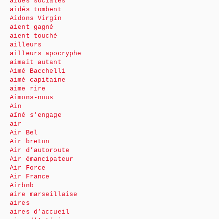
aides sociales
aidés tombent
Aidons Virgin
aient gagné
aient touché
ailleurs
ailleurs apocryphe
aimait autant
Aimé Bacchelli
aimé capitaine
aime rire
Aimons-nous
Ain
aîné s’engage
air
Air Bel
Air breton
Air d’autoroute
Air émancipateur
Air Force
Air France
Airbnb
aire marseillaise
aires
aires d’accueil