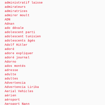
administratif laisse
admirateurs
admiratrices
admirer moult
ADN
Adnan
ado dévale
adolescent parti
adolescent tunisien
adolescents âgés
Adolf Hitler
adoré
adore expliquer
adoré journal
Adorno
ados montés
adresse
adulte
adultes
Advertencia
Advertencia Lirika
Aerial Vehicles
aérien
aéroport
Aeroport Nann