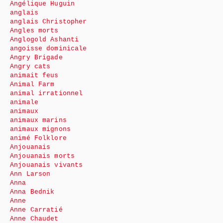
Angélique Huguin
anglais
anglais Christopher
Angles morts
Anglogold Ashanti
angoisse dominicale
Angry Brigade
Angry cats
animait feus
Animal Farm
animal irrationnel
animale
animaux
animaux marins
animaux mignons
animé Folklore
Anjouanais
Anjouanais morts
Anjouanais vivants
Ann Larson
Anna
Anna Bednik
Anne
Anne Carratié
Anne Chaudet