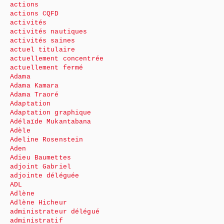
actions
actions CQFD
activités
activités nautiques
activités saines
actuel titulaire
actuellement concentrée
actuellement fermé
Adama
Adama Kamara
Adama Traoré
Adaptation
Adaptation graphique
Adélaïde Mukantabana
Adèle
Adeline Rosenstein
Aden
Adieu Baumettes
adjoint Gabriel
adjointe déléguée
ADL
Adlène
Adlène Hicheur
administrateur délégué
administratif