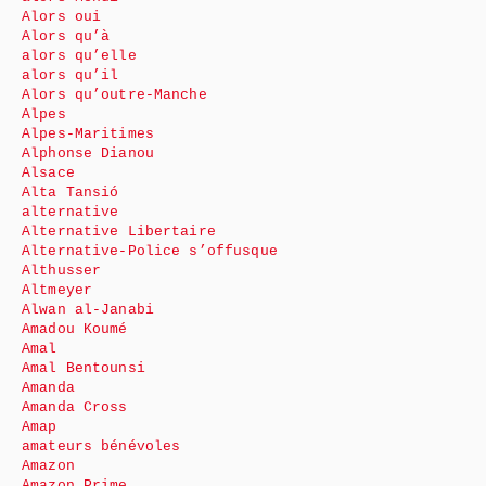
Alors oui
Alors qu’à
alors qu’elle
alors qu’il
Alors qu’outre-Manche
Alpes
Alpes-Maritimes
Alphonse Dianou
Alsace
Alta Tansió
alternative
Alternative Libertaire
Alternative-Police s’offusque
Althusser
Altmeyer
Alwan al-Janabi
Amadou Koumé
Amal
Amal Bentounsi
Amanda
Amanda Cross
Amap
amateurs bénévoles
Amazon
Amazon Prime