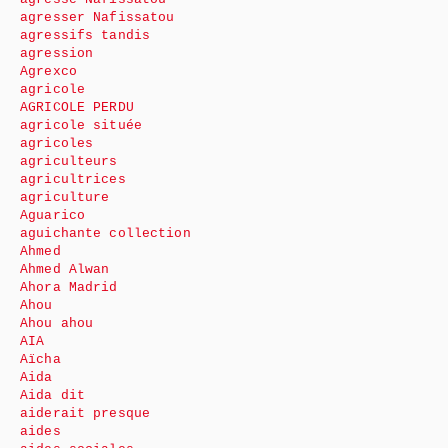
agresser Nafissatou
agressifs tandis
agression
Agrexco
agricole
AGRICOLE PERDU
agricole située
agricoles
agriculteurs
agricultrices
agriculture
Aguarico
aguichante collection
Ahmed
Ahmed Alwan
Ahora Madrid
Ahou
Ahou ahou
AIA
Aïcha
Aida
Aida dit
aiderait presque
aides