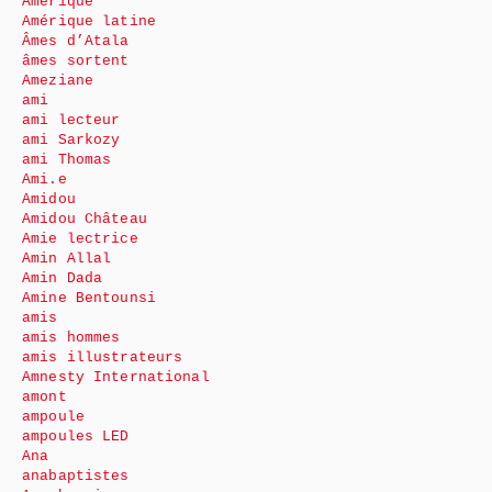
Amérique
Amérique latine
Âmes d’Atala
âmes sortent
Ameziane
ami
ami lecteur
ami Sarkozy
ami Thomas
Ami.e
Amidou
Amidou Château
Amie lectrice
Amin Allal
Amin Dada
Amine Bentounsi
amis
amis hommes
amis illustrateurs
Amnesty International
amont
ampoule
ampoules LED
Ana
anabaptistes