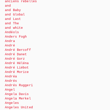
anciens rebelles
and
and Baby
and Global
and Last
and The
and white
Andéols
Anders Fogh
Andra
André
André Bercoff
André Danet
André Gorz
André Héléna
André Liébot
André Morice
Andréa
Andrés
Andrés Ruggeri
Angel
Angela Davis
Angela Merkel
Angeles
Angeles United