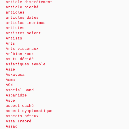
article discrètement
article pioché
articles
articles datés
articles imprimés
artistes
artistes soient
Artists
Arts
Arts viscéraux
Ar’bian rock
as-tu décidé
asiatiques semble
Asie
Askavusa
Asma
ASN
Asocial Band
Aspanidze
Aspe
aspect caché
aspect symptomatique
aspects péteux
Assa Traoré
Assad