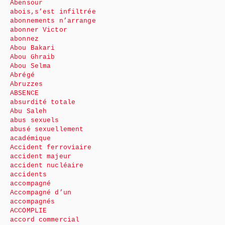
Abensour
abois,s’est infiltrée
abonnements n’arrange
abonner Victor
abonnez
Abou Bakari
Abou Ghraib
Abou Selma
Abrégé
Abruzzes
ABSENCE
absurdité totale
Abu Saleh
abus sexuels
abusé sexuellement
académique
Accident ferroviaire
accident majeur
accident nucléaire
accidents
accompagné
Accompagné d’un
accompagnés
ACCOMPLIE
accord commercial