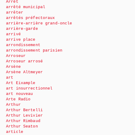
Arrêt
arrêté municipal
arrêter
arrêtés préfectoraux
arrière-arrière grand-oncle
arrière-garde
arrivé
arrive place
arrondissement
arrondissement parisien
Arroseur
Arroseur arrosé
Arsène
Arsène Altmeyer
art
Art Eixample
art insurrectionnel
art nouveau
Arte Radio
Arthur
Arthur Bertelli
Arthur Levivier
Arthur Rimbaud
Arthur Seaton
article