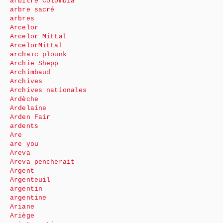
arbitre Colombia
arbre sacré
arbres
Arcelor
Arcelor Mittal
ArcelorMittal
archaïc plounk
Archie Shepp
Archimbaud
Archives
Archives nationales
Ardèche
Ardelaine
Arden Fair
ardents
Are
are you
Areva
Areva pencherait
Argent
Argenteuil
argentin
argentine
Ariane
Ariège