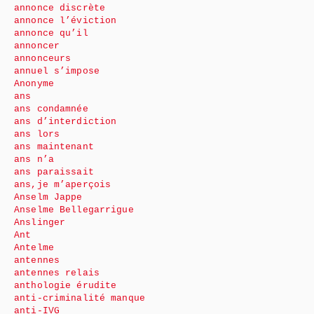
annonce discrète
annonce l’éviction
annonce qu’il
annoncer
annonceurs
annuel s’impose
Anonyme
ans
ans condamnée
ans d’interdiction
ans lors
ans maintenant
ans n’a
ans paraissait
ans,je m’aperçois
Anselm Jappe
Anselme Bellegarrigue
Anslinger
Ant
Antelme
antennes
antennes relais
anthologie érudite
anti-criminalité manque
anti-IVG