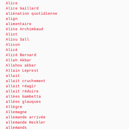
Alice
Alice Gaillard
aliénation quotidienne
align
alimentaire
Aline Archimbaud
Aliot
Aliou Sall
Alison
Alizé
Alizé Bernard
Allah Akbar
Allahou akbar
Allain Leprest
allait
allait cruchement
allait réagir
allait réduire
allées Gambetta
allées glauques
Allègre
Allemagne
allemande arrivée
allemande Heckler
allemands