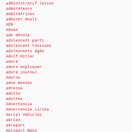
administratif laisse
admirateurs
admiratrices
admirer moult
ADN
Adnan
ado dévale
adolescent parti
adolescent tunisien
adolescents âgés
Adolf Hitler
adoré
adore expliquer
adoré journal
Adorno
ados montés
adresse
adulte
adultes
Advertencia
Advertencia Lirika
Aerial Vehicles
aérien
aéroport
Aeroport Nann