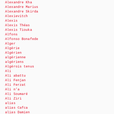
Alexandre Kha
Alexandre Marius
Alexandre Skirda
Alexievitch
Alexis
Alexis Théas
Alexis Tiouka
Alfons
Alfonso Bonafede
Alger
Algérie
Algérien
algérienne
algériens
Algérois tenus
Ali
Ali abattu
Ali Fenjan
Ali Ferzat
Ali n’a
Ali Soumaré
Ali Ziri
alias
alias Cafca
alias Damien