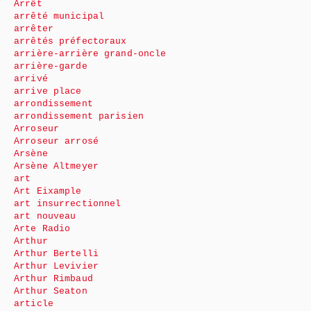
Arrêt
arrêté municipal
arrêter
arrêtés préfectoraux
arrière-arrière grand-oncle
arrière-garde
arrivé
arrive place
arrondissement
arrondissement parisien
Arroseur
Arroseur arrosé
Arsène
Arsène Altmeyer
art
Art Eixample
art insurrectionnel
art nouveau
Arte Radio
Arthur
Arthur Bertelli
Arthur Levivier
Arthur Rimbaud
Arthur Seaton
article