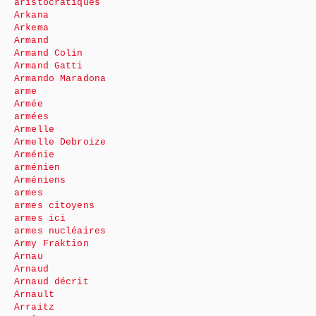
aristocratiques
Arkana
Arkema
Armand
Armand Colin
Armand Gatti
Armando Maradona
arme
Armée
armées
Armelle
Armelle Debroize
Arménie
arménien
Arméniens
armes
armes citoyens
armes ici
armes nucléaires
Army Fraktion
Arnau
Arnaud
Arnaud décrit
Arnault
Arraitz