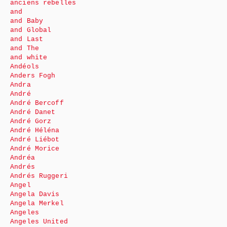
anciens rebelles
and
and Baby
and Global
and Last
and The
and white
Andéols
Anders Fogh
Andra
André
André Bercoff
André Danet
André Gorz
André Héléna
André Liébot
André Morice
Andréa
Andrés
Andrés Ruggeri
Angel
Angela Davis
Angela Merkel
Angeles
Angeles United