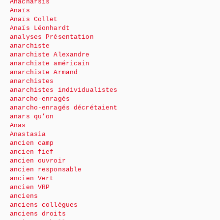
Anacharsis
Anaïs
Anaïs Collet
Anaïs Léonhardt
analyses Présentation
anarchiste
anarchiste Alexandre
anarchiste américain
anarchiste Armand
anarchistes
anarchistes individualistes
anarcho-enragés
anarcho-enragés décrétaient
anars qu’on
Anas
Anastasia
ancien camp
ancien fief
ancien ouvroir
ancien responsable
ancien Vert
ancien VRP
anciens
anciens collègues
anciens droits