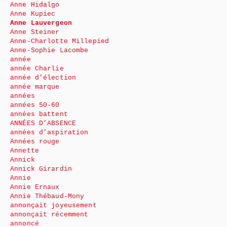
Anne Hidalgo
Anne Kupiec
Anne Lauvergeon
Anne Steiner
Anne-Charlotte Millepied
Anne-Sophie Lacombe
année
année Charlie
année d’élection
année marque
années
années 50-60
années battent
ANNÉES D’ABSENCE
années d’aspiration
Années rouge
Annette
Annick
Annick Girardin
Annie
Annie Ernaux
Annie Thébaud-Mony
annonçait joyeusement
annonçait récemment
annoncé