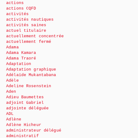
actions
actions CQFD
activités
activités nautiques
activités saines
actuel titulaire
actuellement concentrée
actuellement fermé
Adama
Adama Kamara
Adama Traoré
Adaptation
Adaptation graphique
Adélaïde Mukantabana
Adèle
Adeline Rosenstein
Aden
Adieu Baumettes
adjoint Gabriel
adjointe déléguée
ADL
Adlène
Adlène Hicheur
administrateur délégué
administratif