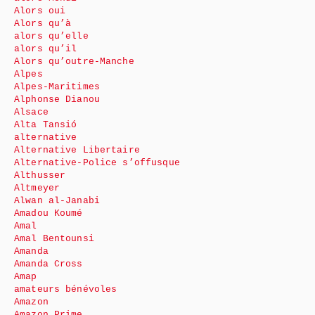
Alors oui
Alors qu’à
alors qu’elle
alors qu’il
Alors qu’outre-Manche
Alpes
Alpes-Maritimes
Alphonse Dianou
Alsace
Alta Tansió
alternative
Alternative Libertaire
Alternative-Police s’offusque
Althusser
Altmeyer
Alwan al-Janabi
Amadou Koumé
Amal
Amal Bentounsi
Amanda
Amanda Cross
Amap
amateurs bénévoles
Amazon
Amazon Prime