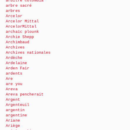
arbitre Colombia
arbre sacré
arbres
Arcelor
Arcelor Mittal
ArcelorMittal
archaïc plounk
Archie Shepp
Archimbaud
Archives
Archives nationales
Ardèche
Ardelaine
Arden Fair
ardents
Are
are you
Areva
Areva pencherait
Argent
Argenteuil
argentin
argentine
Ariane
Ariège