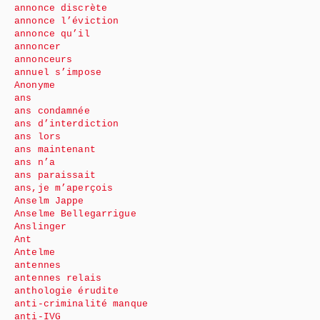
annonce discrète
annonce l’éviction
annonce qu’il
annoncer
annonceurs
annuel s’impose
Anonyme
ans
ans condamnée
ans d’interdiction
ans lors
ans maintenant
ans n’a
ans paraissait
ans,je m’aperçois
Anselm Jappe
Anselme Bellegarrigue
Anslinger
Ant
Antelme
antennes
antennes relais
anthologie érudite
anti-criminalité manque
anti-IVG