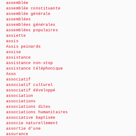
assemblée
assemblée constituante
assemblée générale
assemblées
assemblées générales
assemblées populaires
assiette
assis
Assis peinards
assise
assistance
assistance non-stop
assistance téléphonique
Asso
associatif
associatif culturel
associatif développé
association
associations
associations dites
associations humanitaires
associative baptisée
associe naturellement
assortie d’une
assurance