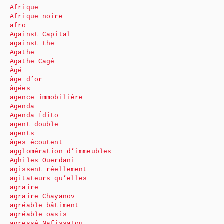
Afrique
Afrique noire
afro
Against Capital
against the
Agathe
Agathe Cagé
Âgé
âge d’or
âgées
agence immobilière
Agenda
Agenda Édito
agent double
agents
âges écoutent
agglomération d’immeubles
Aghiles Ouerdani
agissent réellement
agitateurs qu’elles
agraire
agraire Chayanov
agréable bâtiment
agréable oasis
agressé Nafissatou