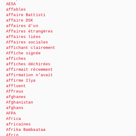
AESA
affables
affaire Battisti
affaire DSK
affaires d’un
Affaires étrangères
affaires liées
Affaires sociales
affichant clairement
Affiche signée
affiches
affiches déchirées
affirmait récemment
affirmation n’avait
affirme Ilya
affluent
Affreux
afghanes
Afghanistan
afghans
AFPA
Africa
africaines
Afrika Bambaataa
Afrin