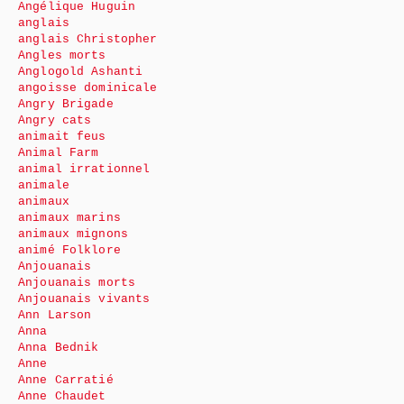
Angélique Huguin
anglais
anglais Christopher
Angles morts
Anglogold Ashanti
angoisse dominicale
Angry Brigade
Angry cats
animait feus
Animal Farm
animal irrationnel
animale
animaux
animaux marins
animaux mignons
animé Folklore
Anjouanais
Anjouanais morts
Anjouanais vivants
Ann Larson
Anna
Anna Bednik
Anne
Anne Carratié
Anne Chaudet