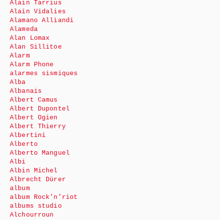
Alain Tarrius
Alain Vidalies
Alamano Alliandi
Alameda
Alan Lomax
Alan Sillitoe
Alarm
Alarm Phone
alarmes sismiques
Alba
Albanais
Albert Camus
Albert Dupontel
Albert Ogien
Albert Thierry
Albertini
Alberto
Alberto Manguel
Albi
Albin Michel
Albrecht Dürer
album
album Rock’n’riot
albums studio
Alchourroun