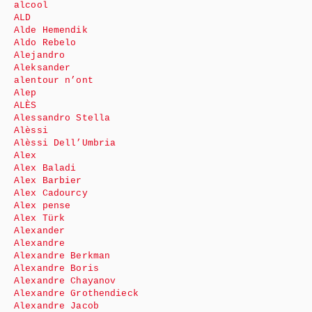
alcool
ALD
Alde Hemendik
Aldo Rebelo
Alejandro
Aleksander
alentour n’ont
Alep
ALÈS
Alessandro Stella
Alèssi
Alèssi Dell’Umbria
Alex
Alex Baladi
Alex Barbier
Alex Cadourcy
Alex pense
Alex Türk
Alexander
Alexandre
Alexandre Berkman
Alexandre Boris
Alexandre Chayanov
Alexandre Grothendieck
Alexandre Jacob