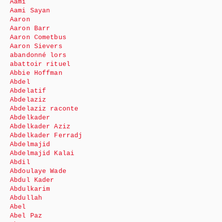
Aami
Aami Sayan
Aaron
Aaron Barr
Aaron Cometbus
Aaron Sievers
abandonné lors
abattoir rituel
Abbie Hoffman
Abdel
Abdelatif
Abdelaziz
Abdelaziz raconte
Abdelkader
Abdelkader Aziz
Abdelkader Ferradj
Abdelmajid
Abdelmajid Kalai
Abdil
Abdoulaye Wade
Abdul Kader
Abdulkarim
Abdullah
Abel
Abel Paz