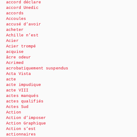
accord déclare
accord Unedic
accords
Accoules
accusé d’avoir
acheter
Achille n’est
Acier
Acier trompé
acquise
âcre odeur
Acrimed
acrobatiquement suspendus
Acta Vista
acte
acte impudique
acte VIII
actes manqués
actes qualifiés
Actes Sud
Action
Action d’imposer
Action Graphique
Action s’est
actionnaires