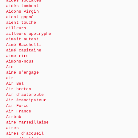
aides sociales
aidés tombent
Aidons Virgin
aient gagné
aient touché
ailleurs
ailleurs apocryphe
aimait autant
Aimé Bacchelli
aimé capitaine
aime rire
Aimons-nous
Ain
aîné s’engage
air
Air Bel
Air breton
Air d’autoroute
Air émancipateur
Air Force
Air France
Airbnb
aire marseillaise
aires
aires d’accueil