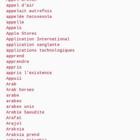
appel d’air
appelait autrefois
appelée Cecosesola
appelle
Appels
Apple Stores
Application International
application sanglante
applications technologiques
apprend
apprendre
appris
appris l’existence
Appuii
Arab
Arab horses
arabe
arabes
arabes unis
Arabie Saoudite
Arafat
Arajol
Araksia
Araksia prend