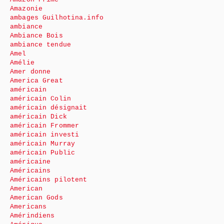
Amazonie
ambages Guilhotina.info
ambiance
Ambiance Bois
ambiance tendue
Amel
Amélie
Amer donne
America Great
américain
américain Colin
américain désignait
américain Dick
américain Frommer
américain investi
américain Murray
américain Public
américaine
Américains
Américains pilotent
American
American Gods
Americans
Amérindiens