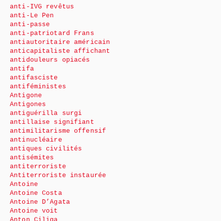
anti-IVG revêtus
anti-Le Pen
anti-passe
anti-patriotard Frans
antiautoritaire américain
anticapitaliste affichant
antidouleurs opiacés
antifa
antifasciste
antiféministes
Antigone
Antigones
antiguérilla surgi
antillaise signifiant
antimilitarisme offensif
antinucléaire
antiques civilités
antisémites
antiterroriste
Antiterroriste instaurée
Antoine
Antoine Costa
Antoine D’Agata
Antoine voit
Anton Ciliga