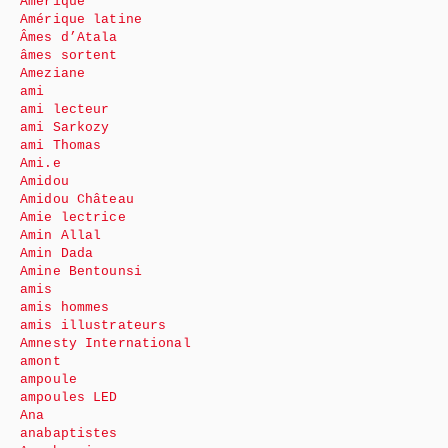
Amérique
Amérique latine
Âmes d’Atala
âmes sortent
Ameziane
ami
ami lecteur
ami Sarkozy
ami Thomas
Ami.e
Amidou
Amidou Château
Amie lectrice
Amin Allal
Amin Dada
Amine Bentounsi
amis
amis hommes
amis illustrateurs
Amnesty International
amont
ampoule
ampoules LED
Ana
anabaptistes