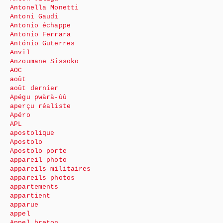
Antonella Monetti
Antoni Gaudi
Antonio échappe
Antonio Ferrara
António Guterres
Anvil
Anzoumane Sissoko
AOC
août
août dernier
Apégu pwärä-ùù
aperçu réaliste
Apéro
APL
apostolique
Apostolo
Apostolo porte
appareil photo
appareils militaires
appareils photos
appartements
appartient
apparue
appel
Appel breton