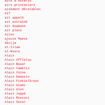
airs d’Astérix
airs printaniers
aisément décelables
AIT
ait appelé
ait entraîné
Ait Ouabane
ait place
Aiton
ajoute Maeve
Akcija
al-Islam
al-Nosra
Alain
Alain Afflelou
Alain Bauer
Alain Camélio
Alain Coine
Alain Damasio
Alain Finkielkraut
Alain Giami
Alain Glon
Alain Juppé
Alain Mosconi
Alain Soral