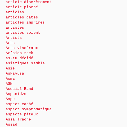
article discrètement
article pioché
articles
articles datés
articles imprimés
artistes
artistes soient
Artists
Arts
Arts viscéraux
Ar’bian rock
as-tu décidé
asiatiques semble
Asie
Askavusa
Asma
ASN
Asocial Band
Aspanidze
Aspe
aspect caché
aspect symptomatique
aspects péteux
Assa Traoré
Assad