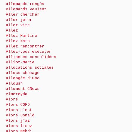
allemands rongés
Allemands veulent
Aller chercher
aller jeter
aller vite
Allez
Allez Martine
Allez Nath
allez rencontrer
Allez-vous exécuter
alliances consolidées
Alliot-Marie
allocations sociales
allocs chômage
allongée d’une
Alloush
allument CNews
Almereyda
Alors
Alors CQFD
Alors c’est
Alors Donald
Alors j’ai
alors lisez
alors Mehdi