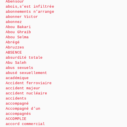
Abensour
abois,s’est infiltrée
abonnements n’arrange
abonner Victor
abonnez
Abou Bakari
Abou Ghraib
Abou Selma
Abrégé
Abruzzes
ABSENCE
absurdité totale
Abu Saleh
abus sexuels
abusé sexuellement
académique
Accident ferroviaire
accident majeur
accident nucléaire
accidents
accompagné
Accompagné d’un
accompagnés
ACCOMPLIE
accord commercial