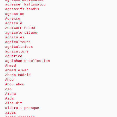
agresser Nafissatou
agressifs tandis
agression
Agrexco
agricole
AGRICOLE PERDU
agricole située
agricoles
agriculteurs
agricultrices
agriculture
Aguarico
aguichante collection
Ahmed
Ahmed Alwan
Ahora Madrid
Ahou
Ahou ahou
AIA
Aïcha
Aida
Aida dit
aiderait presque
aides