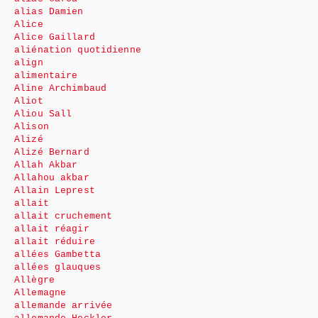
alias Damien
Alice
Alice Gaillard
aliénation quotidienne
align
alimentaire
Aline Archimbaud
Aliot
Aliou Sall
Alison
Alizé
Alizé Bernard
Allah Akbar
Allahou akbar
Allain Leprest
allait
allait cruchement
allait réagir
allait réduire
allées Gambetta
allées glauques
Allègre
Allemagne
allemande arrivée