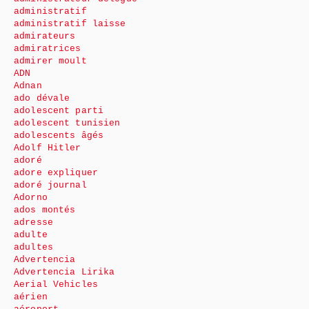
administratif
administratif laisse
admirateurs
admiratrices
admirer moult
ADN
Adnan
ado dévale
adolescent parti
adolescent tunisien
adolescents âgés
Adolf Hitler
adoré
adore expliquer
adoré journal
Adorno
ados montés
adresse
adulte
adultes
Advertencia
Advertencia Lirika
Aerial Vehicles
aérien