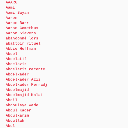
AAARG
Aami
Aami Sayan
Aaron
Aaron Barr
Aaron Cometbus
Aaron Sievers
abandonné lors
abattoir rituel
Abbie Hoffman
Abdel
Abdelatif
Abdelaziz
Abdelaziz raconte
Abdelkader
Abdelkader Aziz
Abdelkader Ferradj
Abdelmajid
Abdelmajid Kalai
Abdil
Abdoulaye Wade
Abdul Kader
Abdulkarim
Abdullah
Abel