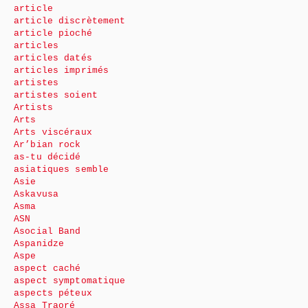
article
article discrètement
article pioché
articles
articles datés
articles imprimés
artistes
artistes soient
Artists
Arts
Arts viscéraux
Ar’bian rock
as-tu décidé
asiatiques semble
Asie
Askavusa
Asma
ASN
Asocial Band
Aspanidze
Aspe
aspect caché
aspect symptomatique
aspects péteux
Assa Traoré