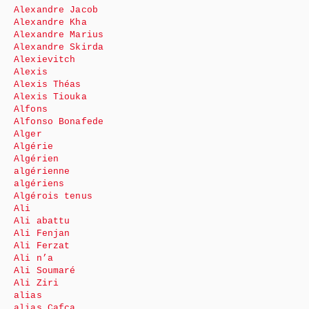
Alexandre Jacob
Alexandre Kha
Alexandre Marius
Alexandre Skirda
Alexievitch
Alexis
Alexis Théas
Alexis Tiouka
Alfons
Alfonso Bonafede
Alger
Algérie
Algérien
algérienne
algériens
Algérois tenus
Ali
Ali abattu
Ali Fenjan
Ali Ferzat
Ali n’a
Ali Soumaré
Ali Ziri
alias
alias Cafca