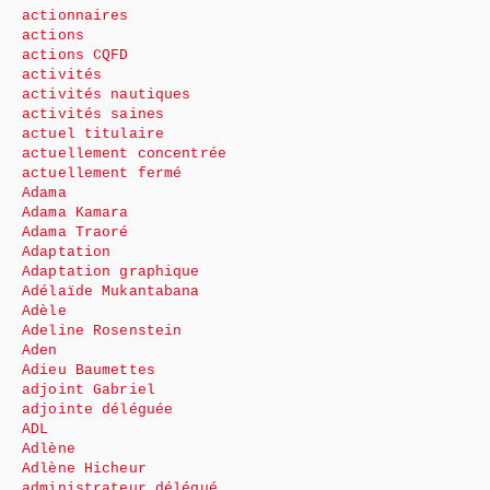
actionnaires
actions
actions CQFD
activités
activités nautiques
activités saines
actuel titulaire
actuellement concentrée
actuellement fermé
Adama
Adama Kamara
Adama Traoré
Adaptation
Adaptation graphique
Adélaïde Mukantabana
Adèle
Adeline Rosenstein
Aden
Adieu Baumettes
adjoint Gabriel
adjointe déléguée
ADL
Adlène
Adlène Hicheur
administrateur délégué