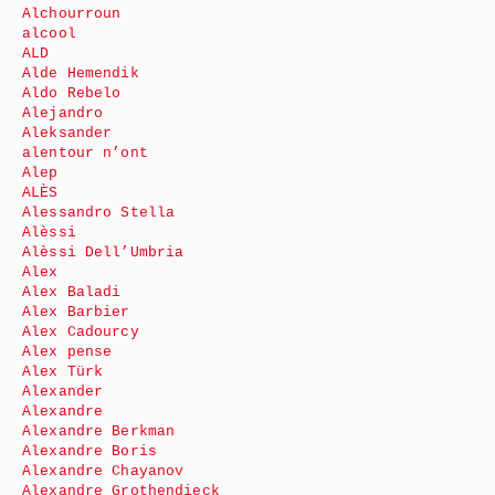
Alchourroun
alcool
ALD
Alde Hemendik
Aldo Rebelo
Alejandro
Aleksander
alentour n’ont
Alep
ALÈS
Alessandro Stella
Alèssi
Alèssi Dell’Umbria
Alex
Alex Baladi
Alex Barbier
Alex Cadourcy
Alex pense
Alex Türk
Alexander
Alexandre
Alexandre Berkman
Alexandre Boris
Alexandre Chayanov
Alexandre Grothendieck