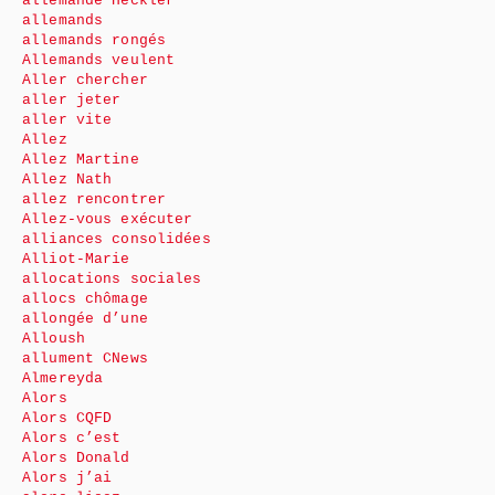
allemande Heckler
allemands
allemands rongés
Allemands veulent
Aller chercher
aller jeter
aller vite
Allez
Allez Martine
Allez Nath
allez rencontrer
Allez-vous exécuter
alliances consolidées
Alliot-Marie
allocations sociales
allocs chômage
allongée d’une
Alloush
allument CNews
Almereyda
Alors
Alors CQFD
Alors c’est
Alors Donald
Alors j’ai