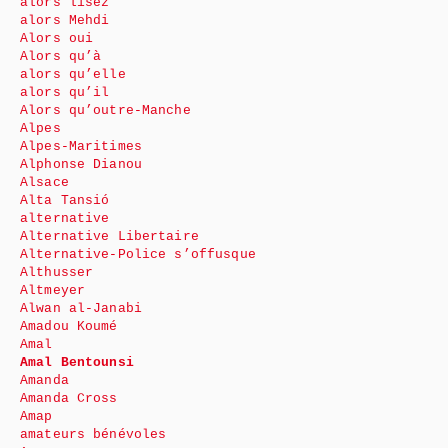
alors lisez
alors Mehdi
Alors oui
Alors qu’à
alors qu’elle
alors qu’il
Alors qu’outre-Manche
Alpes
Alpes-Maritimes
Alphonse Dianou
Alsace
Alta Tansió
alternative
Alternative Libertaire
Alternative-Police s’offusque
Althusser
Altmeyer
Alwan al-Janabi
Amadou Koumé
Amal
Amal Bentounsi
Amanda
Amanda Cross
Amap
amateurs bénévoles