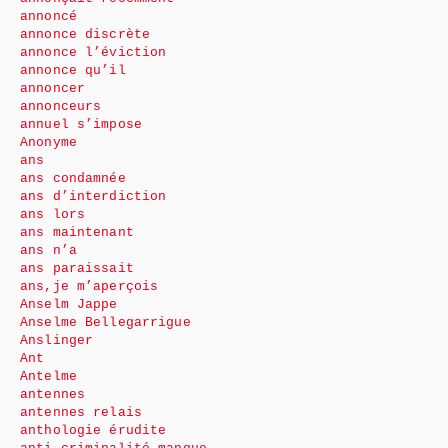
annoncé
annonce discrète
annonce l’éviction
annonce qu’il
annoncer
annonceurs
annuel s’impose
Anonyme
ans
ans condamnée
ans d’interdiction
ans lors
ans maintenant
ans n’a
ans paraissait
ans,je m’aperçois
Anselm Jappe
Anselme Bellegarrigue
Anslinger
Ant
Antelme
antennes
antennes relais
anthologie érudite