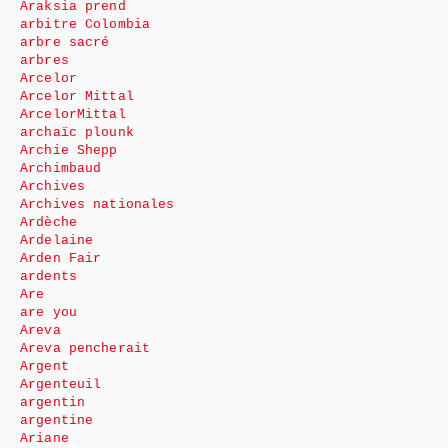
Araksia prend
arbitre Colombia
arbre sacré
arbres
Arcelor
Arcelor Mittal
ArcelorMittal
archaïc plounk
Archie Shepp
Archimbaud
Archives
Archives nationales
Ardèche
Ardelaine
Arden Fair
ardents
Are
are you
Areva
Areva pencherait
Argent
Argenteuil
argentin
argentine
Ariane