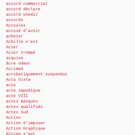
accord commercial
accord déclare
accord Unedic
accords
Accoules
accusé d’avoir
acheter
Achille n’est
Acier
Acier trompé
acquise
âcre odeur
Acrimed
acrobatiquement suspendus
Acta Vista
acte
acte impudique
acte VIII
actes manqués
actes qualifiés
Actes Sud
Action
Action d’imposer
Action Graphique
Action s’est