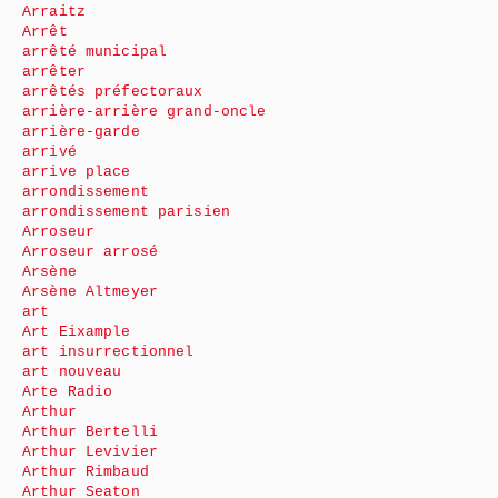
Arraitz
Arrêt
arrêté municipal
arrêter
arrêtés préfectoraux
arrière-arrière grand-oncle
arrière-garde
arrivé
arrive place
arrondissement
arrondissement parisien
Arroseur
Arroseur arrosé
Arsène
Arsène Altmeyer
art
Art Eixample
art insurrectionnel
art nouveau
Arte Radio
Arthur
Arthur Bertelli
Arthur Levivier
Arthur Rimbaud
Arthur Seaton