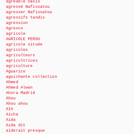
agréable oasis
agressé Nafissatou
agresser Nafissatou
agressifs tandis
agression
Agrexco
agricole
AGRICOLE PERDU
agricole située
agricoles
agriculteurs
agricultrices
agriculture
Aguarico
aguichante collection
Ahmed
Ahmed Alwan
Ahora Madrid
Ahou
Ahou ahou
AIA
Aïcha
Aida
Aida dit
aiderait presque