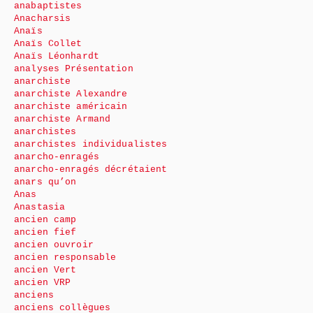
anabaptistes
Anacharsis
Anaïs
Anaïs Collet
Anaïs Léonhardt
analyses Présentation
anarchiste
anarchiste Alexandre
anarchiste américain
anarchiste Armand
anarchistes
anarchistes individualistes
anarcho-enragés
anarcho-enragés décrétaient
anars qu’on
Anas
Anastasia
ancien camp
ancien fief
ancien ouvroir
ancien responsable
ancien Vert
ancien VRP
anciens
anciens collègues