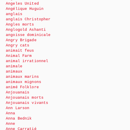
Angeles United
Angélique Huguin
anglais
anglais Christopher
Angles morts
Anglogold Ashanti
angoisse dominicale
Angry Brigade
Angry cats
animait feus
Animal Farm
animal irrationnel
animale
animaux
animaux marins
animaux mignons
animé Folklore
Anjouanais
Anjouanais morts
Anjouanais vivants
Ann Larson
Anna
Anna Bednik
Anne
Anne Carratié