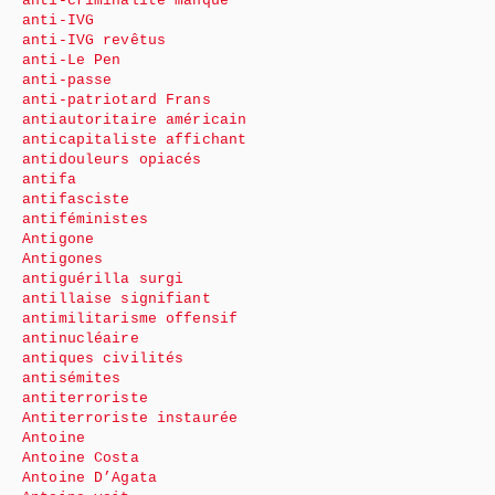
anti-criminalité manque
anti-IVG
anti-IVG revêtus
anti-Le Pen
anti-passe
anti-patriotard Frans
antiautoritaire américain
anticapitaliste affichant
antidouleurs opiacés
antifa
antifasciste
antiféministes
Antigone
Antigones
antiguérilla surgi
antillaise signifiant
antimilitarisme offensif
antinucléaire
antiques civilités
antisémites
antiterroriste
Antiterroriste instaurée
Antoine
Antoine Costa
Antoine D’Agata