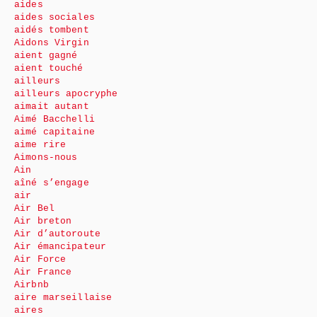
aides
aides sociales
aidés tombent
Aidons Virgin
aient gagné
aient touché
ailleurs
ailleurs apocryphe
aimait autant
Aimé Bacchelli
aimé capitaine
aime rire
Aimons-nous
Ain
aîné s’engage
air
Air Bel
Air breton
Air d’autoroute
Air émancipateur
Air Force
Air France
Airbnb
aire marseillaise
aires