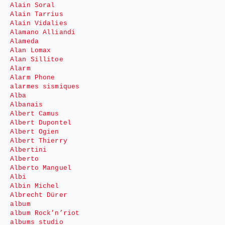
Alain Soral
Alain Tarrius
Alain Vidalies
Alamano Alliandi
Alameda
Alan Lomax
Alan Sillitoe
Alarm
Alarm Phone
alarmes sismiques
Alba
Albanais
Albert Camus
Albert Dupontel
Albert Ogien
Albert Thierry
Albertini
Alberto
Alberto Manguel
Albi
Albin Michel
Albrecht Dürer
album
album Rock’n’riot
albums studio