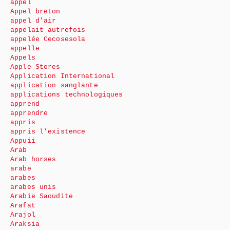
appel
Appel breton
appel d’air
appelait autrefois
appelée Cecosesola
appelle
Appels
Apple Stores
Application International
application sanglante
applications technologiques
apprend
apprendre
appris
appris l’existence
Appuii
Arab
Arab horses
arabe
arabes
arabes unis
Arabie Saoudite
Arafat
Arajol
Araksia