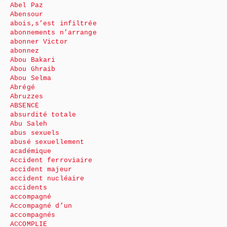
Abel Paz
Abensour
abois,s’est infiltrée
abonnements n’arrange
abonner Victor
abonnez
Abou Bakari
Abou Ghraib
Abou Selma
Abrégé
Abruzzes
ABSENCE
absurdité totale
Abu Saleh
abus sexuels
abusé sexuellement
académique
Accident ferroviaire
accident majeur
accident nucléaire
accidents
accompagné
Accompagné d’un
accompagnés
ACCOMPLIE