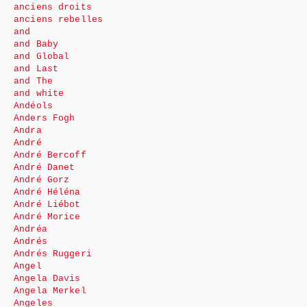
anciens droits
anciens rebelles
and
and Baby
and Global
and Last
and The
and white
Andéols
Anders Fogh
Andra
André
André Bercoff
André Danet
André Gorz
André Héléna
André Liébot
André Morice
Andréa
Andrés
Andrés Ruggeri
Angel
Angela Davis
Angela Merkel
Angeles