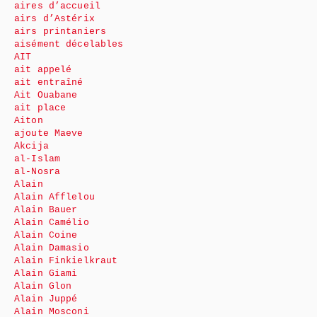
aires d’accueil
airs d’Astérix
airs printaniers
aisément décelables
AIT
ait appelé
ait entraîné
Ait Ouabane
ait place
Aiton
ajoute Maeve
Akcija
al-Islam
al-Nosra
Alain
Alain Afflelou
Alain Bauer
Alain Camélio
Alain Coine
Alain Damasio
Alain Finkielkraut
Alain Giami
Alain Glon
Alain Juppé
Alain Mosconi