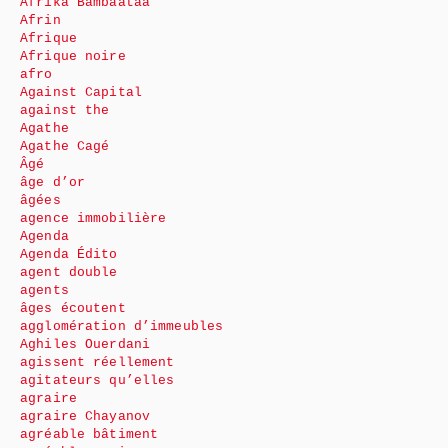
Afrika Bambaataa
Afrin
Afrique
Afrique noire
afro
Against Capital
against the
Agathe
Agathe Cagé
Âgé
âge d’or
âgées
agence immobilière
Agenda
Agenda Édito
agent double
agents
âges écoutent
agglomération d’immeubles
Aghiles Ouerdani
agissent réellement
agitateurs qu’elles
agraire
agraire Chayanov
agréable bâtiment