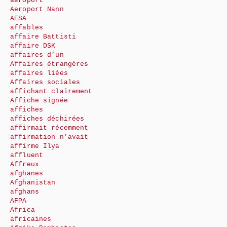
aéroport
Aeroport Nann
AESA
affables
affaire Battisti
affaire DSK
affaires d’un
Affaires étrangères
affaires liées
Affaires sociales
affichant clairement
Affiche signée
affiches
affiches déchirées
affirmait récemment
affirmation n’avait
affirme Ilya
affluent
Affreux
afghanes
Afghanistan
afghans
AFPA
Africa
africaines