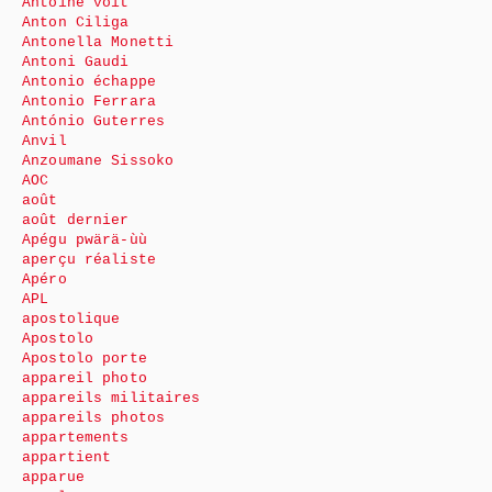
Antoine voit
Anton Ciliga
Antonella Monetti
Antoni Gaudi
Antonio échappe
Antonio Ferrara
António Guterres
Anvil
Anzoumane Sissoko
AOC
août
août dernier
Apégu pwärä-ùù
aperçu réaliste
Apéro
APL
apostolique
Apostolo
Apostolo porte
appareil photo
appareils militaires
appareils photos
appartements
appartient
apparue