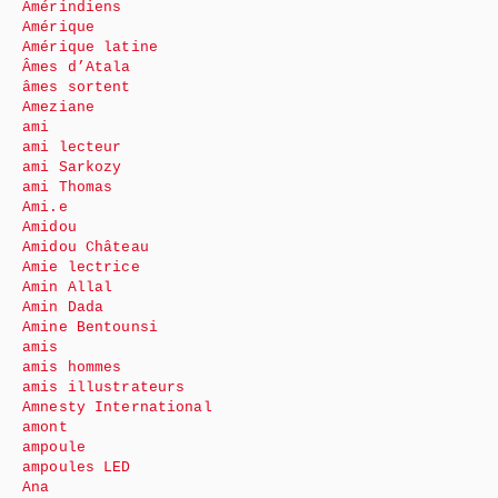
Amérindiens
Amérique
Amérique latine
Âmes d’Atala
âmes sortent
Ameziane
ami
ami lecteur
ami Sarkozy
ami Thomas
Ami.e
Amidou
Amidou Château
Amie lectrice
Amin Allal
Amin Dada
Amine Bentounsi
amis
amis hommes
amis illustrateurs
Amnesty International
amont
ampoule
ampoules LED
Ana