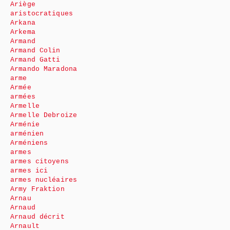
Ariège
aristocratiques
Arkana
Arkema
Armand
Armand Colin
Armand Gatti
Armando Maradona
arme
Armée
armées
Armelle
Armelle Debroize
Arménie
arménien
Arméniens
armes
armes citoyens
armes ici
armes nucléaires
Army Fraktion
Arnau
Arnaud
Arnaud décrit
Arnault