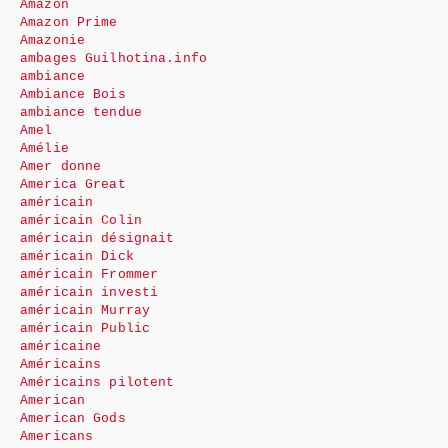
Amazon
Amazon Prime
Amazonie
ambages Guilhotina.info
ambiance
Ambiance Bois
ambiance tendue
Amel
Amélie
Amer donne
America Great
américain
américain Colin
américain désignait
américain Dick
américain Frommer
américain investi
américain Murray
américain Public
américaine
Américains
Américains pilotent
American
American Gods
Americans