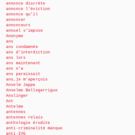
annonce discrète
annonce l’éviction
annonce qu’il
annoncer
annonceurs
annuel s’impose
Anonyme
ans
ans condamnée
ans d’interdiction
ans lors
ans maintenant
ans n’a
ans paraissait
ans,je m’aperçois
Anselm Jappe
Anselme Bellegarrigue
Anslinger
Ant
Antelme
antennes
antennes relais
anthologie érudite
anti-criminalité manque
anti-IVG