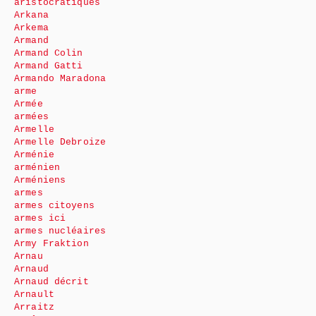
aristocratiques
Arkana
Arkema
Armand
Armand Colin
Armand Gatti
Armando Maradona
arme
Armée
armées
Armelle
Armelle Debroize
Arménie
arménien
Arméniens
armes
armes citoyens
armes ici
armes nucléaires
Army Fraktion
Arnau
Arnaud
Arnaud décrit
Arnault
Arraitz