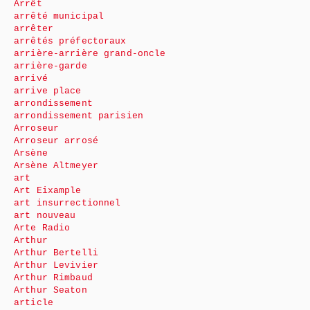
Arrêt
arrêté municipal
arrêter
arrêtés préfectoraux
arrière-arrière grand-oncle
arrière-garde
arrivé
arrive place
arrondissement
arrondissement parisien
Arroseur
Arroseur arrosé
Arsène
Arsène Altmeyer
art
Art Eixample
art insurrectionnel
art nouveau
Arte Radio
Arthur
Arthur Bertelli
Arthur Levivier
Arthur Rimbaud
Arthur Seaton
article