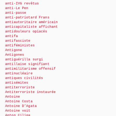
anti-IVG revêtus
anti-Le Pen
anti-passe
anti-patriotard Frans
antiautoritaire américain
anticapitaliste affichant
antidouleurs opiacés
antifa
antifasciste
antiféministes
Antigone
Antigones
antiguérilla surgi
antillaise signifiant
antimilitarisme offensif
antinucléaire
antiques civilités
antisémites
antiterroriste
Antiterroriste instaurée
Antoine
Antoine Costa
Antoine D’Agata
Antoine voit
Anton Ciliga