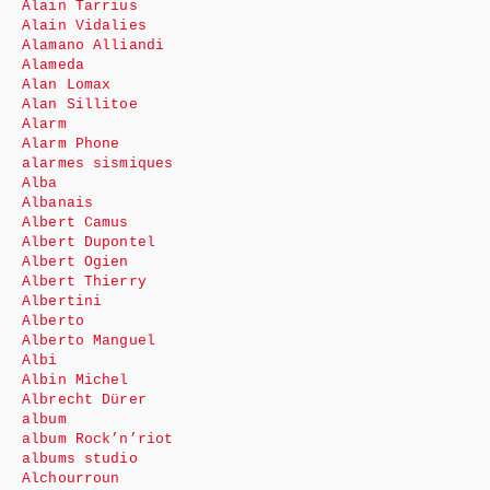
Alain Tarrius
Alain Vidalies
Alamano Alliandi
Alameda
Alan Lomax
Alan Sillitoe
Alarm
Alarm Phone
alarmes sismiques
Alba
Albanais
Albert Camus
Albert Dupontel
Albert Ogien
Albert Thierry
Albertini
Alberto
Alberto Manguel
Albi
Albin Michel
Albrecht Dürer
album
album Rock’n’riot
albums studio
Alchourroun