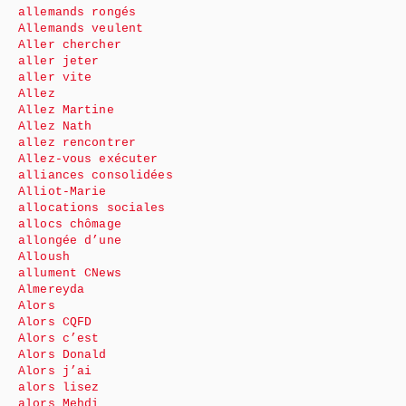
allemands rongés
Allemands veulent
Aller chercher
aller jeter
aller vite
Allez
Allez Martine
Allez Nath
allez rencontrer
Allez-vous exécuter
alliances consolidées
Alliot-Marie
allocations sociales
allocs chômage
allongée d’une
Alloush
allument CNews
Almereyda
Alors
Alors CQFD
Alors c’est
Alors Donald
Alors j’ai
alors lisez
alors Mehdi