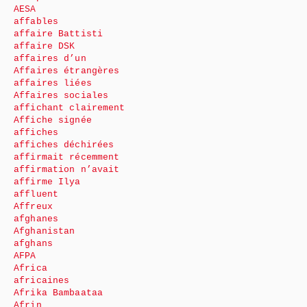
AESA
affables
affaire Battisti
affaire DSK
affaires d’un
Affaires étrangères
affaires liées
Affaires sociales
affichant clairement
Affiche signée
affiches
affiches déchirées
affirmait récemment
affirmation n’avait
affirme Ilya
affluent
Affreux
afghanes
Afghanistan
afghans
AFPA
Africa
africaines
Afrika Bambaataa
Afrin