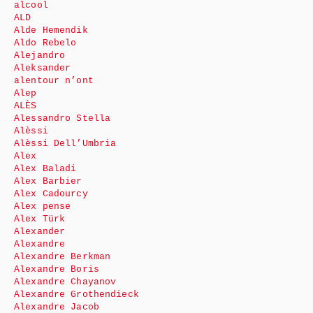
alcool
ALD
Alde Hemendik
Aldo Rebelo
Alejandro
Aleksander
alentour n’ont
Alep
ALÈS
Alessandro Stella
Alèssi
Alèssi Dell’Umbria
Alex
Alex Baladi
Alex Barbier
Alex Cadourcy
Alex pense
Alex Türk
Alexander
Alexandre
Alexandre Berkman
Alexandre Boris
Alexandre Chayanov
Alexandre Grothendieck
Alexandre Jacob