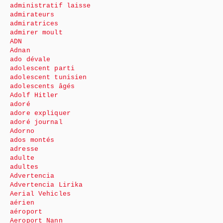
administratif laisse
admirateurs
admiratrices
admirer moult
ADN
Adnan
ado dévale
adolescent parti
adolescent tunisien
adolescents âgés
Adolf Hitler
adoré
adore expliquer
adoré journal
Adorno
ados montés
adresse
adulte
adultes
Advertencia
Advertencia Lirika
Aerial Vehicles
aérien
aéroport
Aeroport Nann