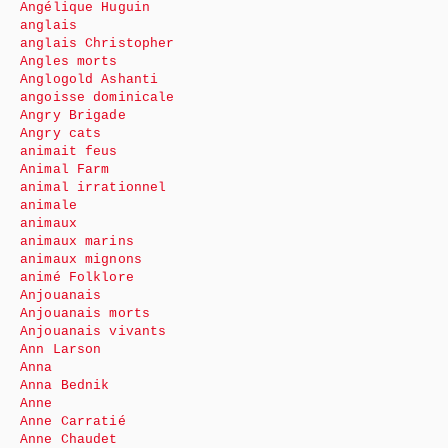
Angélique Huguin
anglais
anglais Christopher
Angles morts
Anglogold Ashanti
angoisse dominicale
Angry Brigade
Angry cats
animait feus
Animal Farm
animal irrationnel
animale
animaux
animaux marins
animaux mignons
animé Folklore
Anjouanais
Anjouanais morts
Anjouanais vivants
Ann Larson
Anna
Anna Bednik
Anne
Anne Carratié
Anne Chaudet