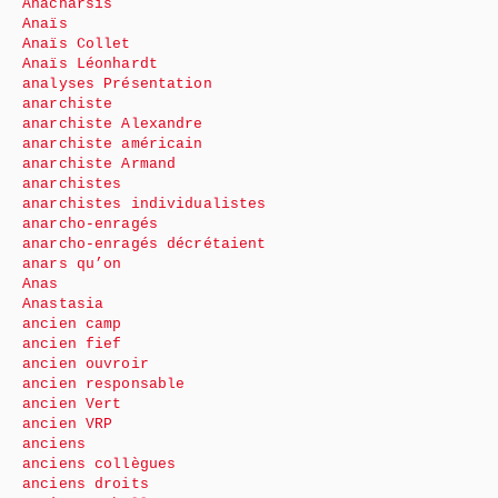
Anacharsis
Anaïs
Anaïs Collet
Anaïs Léonhardt
analyses Présentation
anarchiste
anarchiste Alexandre
anarchiste américain
anarchiste Armand
anarchistes
anarchistes individualistes
anarcho-enragés
anarcho-enragés décrétaient
anars qu’on
Anas
Anastasia
ancien camp
ancien fief
ancien ouvroir
ancien responsable
ancien Vert
ancien VRP
anciens
anciens collègues
anciens droits