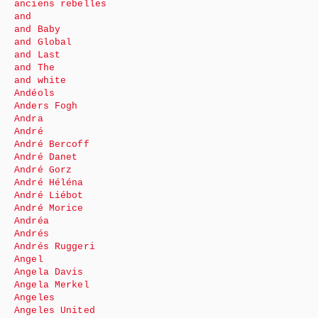
anciens rebelles
and
and Baby
and Global
and Last
and The
and white
Andéols
Anders Fogh
Andra
André
André Bercoff
André Danet
André Gorz
André Héléna
André Liébot
André Morice
Andréa
Andrés
Andrés Ruggeri
Angel
Angela Davis
Angela Merkel
Angeles
Angeles United