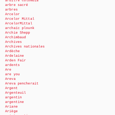
arbitre Colombia
arbre sacré
arbres
Arcelor
Arcelor Mittal
ArcelorMittal
archaïc plounk
Archie Shepp
Archimbaud
Archives
Archives nationales
Ardèche
Ardelaine
Arden Fair
ardents
Are
are you
Areva
Areva pencherait
Argent
Argenteuil
argentin
argentine
Ariane
Ariège