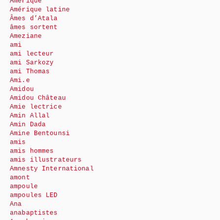
Amérique
Amérique latine
Âmes d’Atala
âmes sortent
Ameziane
ami
ami lecteur
ami Sarkozy
ami Thomas
Ami.e
Amidou
Amidou Château
Amie lectrice
Amin Allal
Amin Dada
Amine Bentounsi
amis
amis hommes
amis illustrateurs
Amnesty International
amont
ampoule
ampoules LED
Ana
anabaptistes