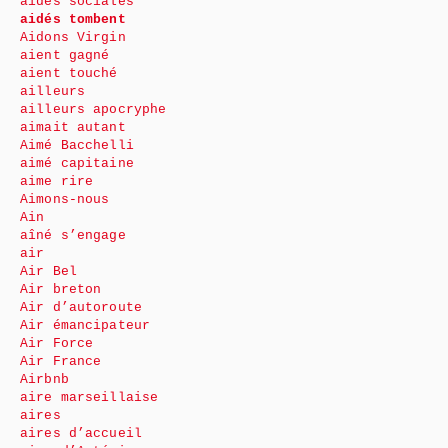
aides sociales
aidés tombent
Aidons Virgin
aient gagné
aient touché
ailleurs
ailleurs apocryphe
aimait autant
Aimé Bacchelli
aimé capitaine
aime rire
Aimons-nous
Ain
aîné s’engage
air
Air Bel
Air breton
Air d’autoroute
Air émancipateur
Air Force
Air France
Airbnb
aire marseillaise
aires
aires d’accueil