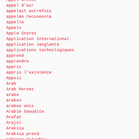
appel d’air
appelait autrefois
appelée Cecosesola
appelle
Appels
Apple Stores
Application International
application sanglante
applications technologiques
apprend
apprendre
appris
appris l’existence
Appuii
Arab
Arab horses
arabe
arabes
arabes unis
Arabie Saoudite
Arafat
Arajol
Araksia
Araksia prend