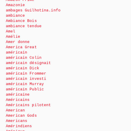
Amazonie
ambages Guilhotina.info
ambiance
Ambiance Bois
ambiance tendue
Amel
Amélie
Amer donne
America Great
américain
américain Colin
américain désignait
américain Dick
américain Frommer
américain investi
américain Murray
américain Public
américaine
Américains
Américains pilotent
American
American Gods
Americans
Amérindiens