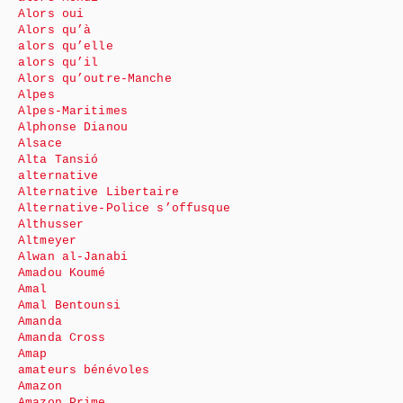
Alors oui
Alors qu’à
alors qu’elle
alors qu’il
Alors qu’outre-Manche
Alpes
Alpes-Maritimes
Alphonse Dianou
Alsace
Alta Tansió
alternative
Alternative Libertaire
Alternative-Police s’offusque
Althusser
Altmeyer
Alwan al-Janabi
Amadou Koumé
Amal
Amal Bentounsi
Amanda
Amanda Cross
Amap
amateurs bénévoles
Amazon
Amazon Prime