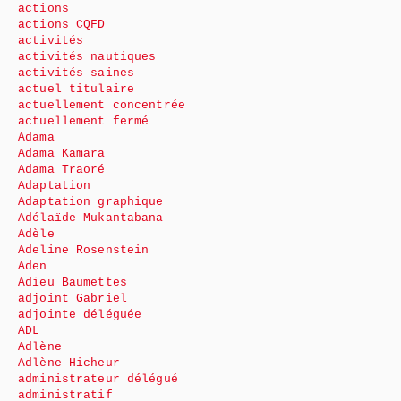
actions
actions CQFD
activités
activités nautiques
activités saines
actuel titulaire
actuellement concentrée
actuellement fermé
Adama
Adama Kamara
Adama Traoré
Adaptation
Adaptation graphique
Adélaïde Mukantabana
Adèle
Adeline Rosenstein
Aden
Adieu Baumettes
adjoint Gabriel
adjointe déléguée
ADL
Adlène
Adlène Hicheur
administrateur délégué
administratif