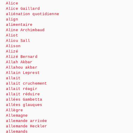
Alice
Alice Gaillard
aliénation quotidienne
align
alimentaire
Aline Archimbaud
Aliot
Aliou Sall
Alison
Alizé
Alizé Bernard
Allah Akbar
Allahou akbar
Allain Leprest
allait
allait cruchement
allait réagir
allait réduire
allées Gambetta
allées glauques
Allègre
Allemagne
allemande arrivée
allemande Heckler
allemands