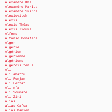
Alexandre Kha
Alexandre Marius
Alexandre Skirda
Alexievitch
Alexis
Alexis Théas
Alexis Tiouka
Alfons
Alfonso Bonafede
Alger
Algérie
Algérien
algérienne
algériens
Algérois tenus
Ali
Ali abattu
Ali Fenjan
Ali Ferzat
Ali n’a
Ali Soumaré
Ali Ziri
alias
alias Cafca
alias Damien