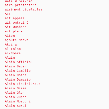
airs d’Astérix
airs printaniers
aisément décelables
AIT
ait appelé
ait entraîné
Ait Ouabane
ait place
Aiton
ajoute Maeve
Akcija
al-Islam
al-Nosra
Alain
Alain Afflelou
Alain Bauer
Alain Camélio
Alain Coine
Alain Damasio
Alain Finkielkraut
Alain Giami
Alain Glon
Alain Juppé
Alain Mosconi
Alain Soral