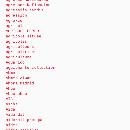
agresser Nafissatou
agressifs tandis
agression
Agrexco
agricole
AGRICOLE PERDU
agricole située
agricoles
agriculteurs
agricultrices
agriculture
Aguarico
aguichante collection
Ahmed
Ahmed Alwan
Ahora Madrid
Ahou
Ahou ahou
AIA
Aïcha
Aida
Aida dit
aiderait presque
aides