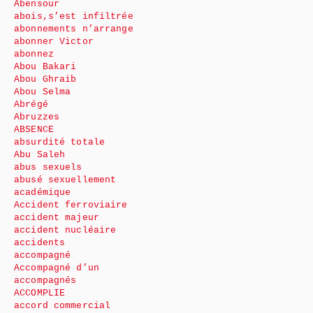
Abensour
abois,s’est infiltrée
abonnements n’arrange
abonner Victor
abonnez
Abou Bakari
Abou Ghraib
Abou Selma
Abrégé
Abruzzes
ABSENCE
absurdité totale
Abu Saleh
abus sexuels
abusé sexuellement
académique
Accident ferroviaire
accident majeur
accident nucléaire
accidents
accompagné
Accompagné d’un
accompagnés
ACCOMPLIE
accord commercial