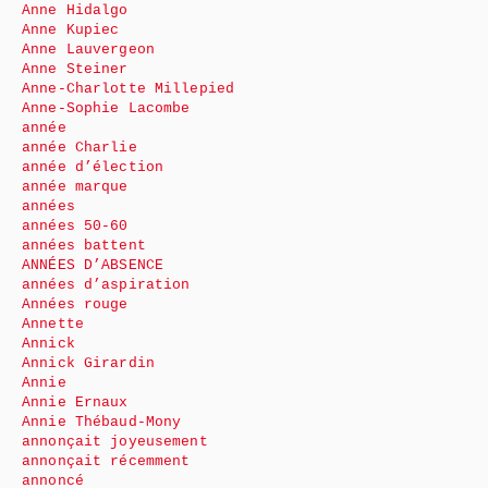
Anne Hidalgo
Anne Kupiec
Anne Lauvergeon
Anne Steiner
Anne-Charlotte Millepied
Anne-Sophie Lacombe
année
année Charlie
année d’élection
année marque
années
années 50-60
années battent
ANNÉES D’ABSENCE
années d’aspiration
Années rouge
Annette
Annick
Annick Girardin
Annie
Annie Ernaux
Annie Thébaud-Mony
annonçait joyeusement
annonçait récemment
annoncé