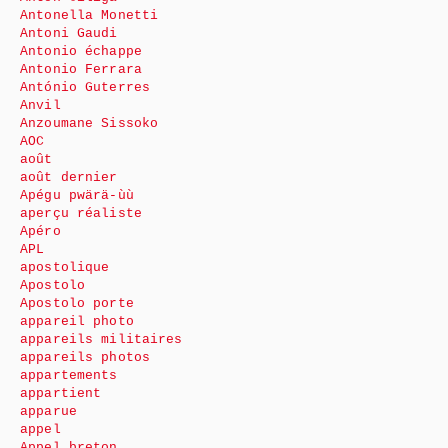
Antonella Monetti
Antoni Gaudi
Antonio échappe
Antonio Ferrara
António Guterres
Anvil
Anzoumane Sissoko
AOC
août
août dernier
Apégu pwärä-ùù
aperçu réaliste
Apéro
APL
apostolique
Apostolo
Apostolo porte
appareil photo
appareils militaires
appareils photos
appartements
appartient
apparue
appel
Appel breton