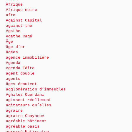
Afrique
Afrique noire
afro
Against Capital
against the
Agathe
Agathe Cagé
Âgé
âge d’or
âgées
agence immobilière
Agenda
Agenda Édito
agent double
agents
âges écoutent
agglomération d’immeubles
Aghiles Ouerdani
agissent réellement
agitateurs qu’elles
agraire
agraire Chayanov
agréable bâtiment
agréable oasis
agressé Nafissatou