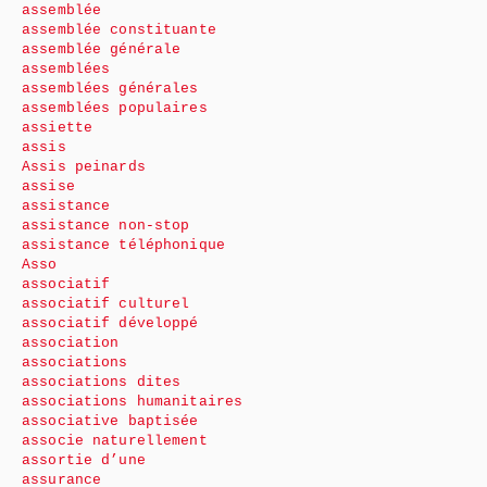
assemblée
assemblée constituante
assemblée générale
assemblées
assemblées générales
assemblées populaires
assiette
assis
Assis peinards
assise
assistance
assistance non-stop
assistance téléphonique
Asso
associatif
associatif culturel
associatif développé
association
associations
associations dites
associations humanitaires
associative baptisée
associe naturellement
assortie d’une
assurance