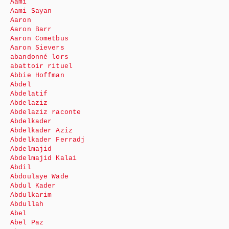
Aami
Aami Sayan
Aaron
Aaron Barr
Aaron Cometbus
Aaron Sievers
abandonné lors
abattoir rituel
Abbie Hoffman
Abdel
Abdelatif
Abdelaziz
Abdelaziz raconte
Abdelkader
Abdelkader Aziz
Abdelkader Ferradj
Abdelmajid
Abdelmajid Kalai
Abdil
Abdoulaye Wade
Abdul Kader
Abdulkarim
Abdullah
Abel
Abel Paz