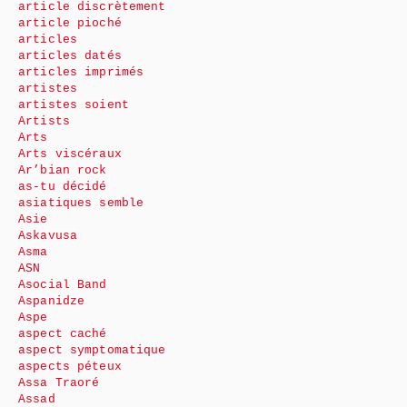
article discrètement
article pioché
articles
articles datés
articles imprimés
artistes
artistes soient
Artists
Arts
Arts viscéraux
Ar’bian rock
as-tu décidé
asiatiques semble
Asie
Askavusa
Asma
ASN
Asocial Band
Aspanidze
Aspe
aspect caché
aspect symptomatique
aspects péteux
Assa Traoré
Assad