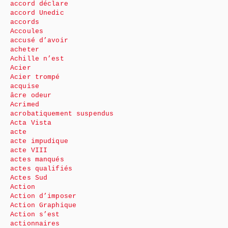
accord déclare
accord Unedic
accords
Accoules
accusé d’avoir
acheter
Achille n’est
Acier
Acier trompé
acquise
âcre odeur
Acrimed
acrobatiquement suspendus
Acta Vista
acte
acte impudique
acte VIII
actes manqués
actes qualifiés
Actes Sud
Action
Action d’imposer
Action Graphique
Action s’est
actionnaires