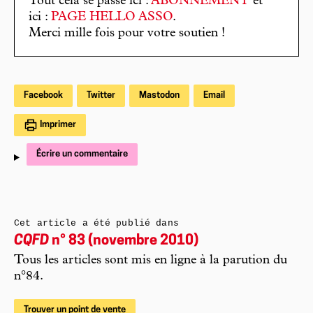
Tout cela se passe ici :
ABONNEMENT
et
ici :
PAGE HELLO ASSO
.
Merci mille fois pour votre soutien !
Facebook
Twitter
Mastodon
Email
Imprimer
Écrire un commentaire
Cet article a été publié dans
CQFD
n° 83 (novembre 2010)
Tous les articles sont mis en ligne à la parution du
n°84.
Trouver un point de vente