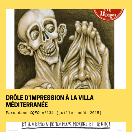
DRÔLE D’IMPRESSION À LA VILLA
MÉDITERRANÉE
Paru dans
CQFD
n°134 (juillet-août 2015)