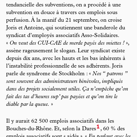
tendancielle des subventions, on a procédé à une
subvention en douce à travers ces emplois sous
perfusion. À la manif du 21 septembre, on croise
Joris et Antoine, qui soutiennent une banderole du
syndicat d’employés associatifs Asso‑­Solidaires.
«
On veut des CUI‑­CAE de merde payés des miettes !
»,
assène rageusement le slogan. Leur syndicat existe
depuis dix ans, avec les hauts et les bas inhérents à
l’instabilité professionnelle de ses adhérents. Joris
parle de syndrome de Stockholm : «
Nos “ patrons ”
sont souvent des administrateurs bénévoles, impliqués
dans des projets socialement utiles. Ça n’empêche qu’on
fait des tas d’heures sup’ pas payées et qu’on tire le
diable par la queue.
»
Il y aurait 62 500 emplois associatifs dans les
1
Bouches‑­du‑­Rhône. Et, selon la Dares
, 60 % des
emplois associatifs sont « aidés ». «
En parlant avec les