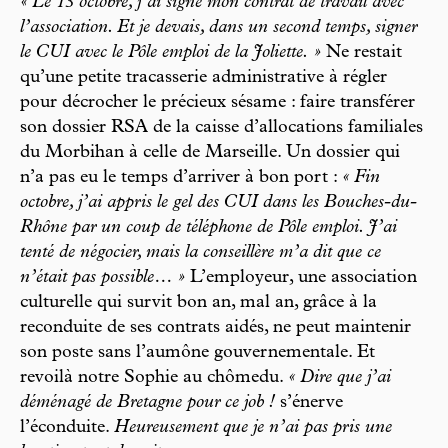
« Le 13 octobre, j’ai signé mon contrat de travail avec
l’association. Et je devais, dans un second temps, signer
le CUI avec le Pôle emploi de la Joliette. »
Ne restait
qu’une petite tracasserie administrative à régler
pour décrocher le précieux sésame : faire transférer
son dossier RSA de la caisse d’allocations familiales
du Morbihan à celle de Marseille. Un dossier qui
n’a pas eu le temps d’arriver à bon port :
« Fin
octobre, j’ai appris le gel des CUI dans les Bouches-du-
Rhône par un coup de téléphone de Pôle emploi. J’ai
tenté de négocier, mais la conseillère m’a dit que ce
n’était pas possible… »
L’employeur, une association
culturelle qui survit bon an, mal an, grâce à la
reconduite de ses contrats aidés, ne peut maintenir
son poste sans l’aumône gouvernementale. Et
revoilà notre Sophie au chômedu.
« Dire que j’ai
déménagé de Bretagne pour ce job !
s’énerve
l’éconduite.
Heureusement que je n’ai pas pris une