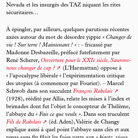
Nevada et les insurgés des TAZ niquant les rites
sécuritaires…
À épingler, par ailleurs, quelques parutions récentes
axées autour du mot de désordre yippie
« Changer de
vie ! Sur terre ! Maintenant ! »
: – fricassé par
Madonne Desbazeille, préfacé futefutement par
René Scherer,
Ouverture pour le XXIe siècle. Saurons-
nous changer de cap ?
(L’Harmattan) oppose à
« l’apocalypse libérale » l’expérimentation critique
des utopies (à commencer par Fourier). – Marcel
Schwob dans son succulent
François Rabelais
(1928), réédité par Allia, relate les mises à l’index et
brimades dont fut l’objet le concepteur de Thélème,
l’abbaye du
« Fais ce que veulx »
. Dans son truculent
Fils de Rabelais
(éd. Aden), Valérie de Changy
explique aussi à quel point l’abbaye sans clés et aux
repas sans fin filait les foies verts aux
« bigotz, vieux