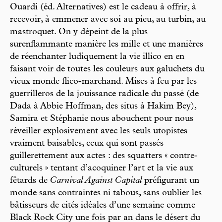
Ouardi (éd. Alternatives) est le cadeau à offrir, à
recevoir, à emmener avec soi au pieu, au turbin, au
mastroquet. On y dépeint de la plus
surenflammante manière les mille et une manières
de réenchanter ludiquement la vie illico en en
faisant voir de toutes les couleurs aux galuchets du
vieux monde flico-marchand. Mises à feu par les
guerrilleros de la jouissance radicale du passé (de
Dada à Abbie Hoffman, des situs à Hakim Bey),
Samira et Stéphanie nous abouchent pour nous
réveiller explosivement avec les seuls utopistes
vraiment baisables, ceux qui sont passés
guillerettement aux actes : des squatters « contre-
culturels » tentant d’acoquiner l’art et la vie aux
fêtards de
Carnival Against Capital
préfigurant un
monde sans contraintes ni tabous, sans oublier les
bâtisseurs de cités idéales d’une semaine comme
Black Rock City une fois par an dans le désert du