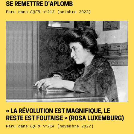
SE REMETTRE D’APLOMB
Paru dans
CQFD
n°213 (octobre 2022)
« LA RÉVOLUTION EST MAGNIFIQUE, LE
RESTE EST FOUTAISE » (ROSA LUXEMBURG)
Paru dans
CQFD
n°214 (novembre 2022)