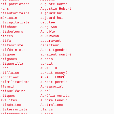
anti-patriotard
Auguste Comte
Frans
Augustin Hubert
antiautoritaire
Aujourd’hui
américain
aujourd’hui
anticapitaliste
députée
affichant
Aung San
antidouleurs
Aunoble
opiacés
AUPARAVANT
antifa
auparavant
antifasciste
directeur
antiféministes
Aupetitgendre
Antigone
auraient montré
Antigones
aurais
antiguérilla
aurait
surgi
AURAIT DIT
antillaise
aurait essuyé
signifiant
AURAIT FONCÉ
antimilitarisme
aurait permis
offensif
Aureasocial
antinucléaire
Aurel
antiques
Aurélia Aurita
civilités
Aurore Lenoir
antisémites
Australiens
antiterroriste
blancs