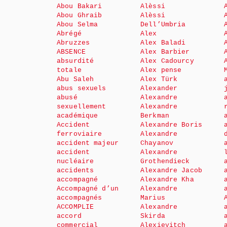
Abou Bakari
Alèssi
Abou Ghraib
Alèssi
Abou Selma
Dell’Umbria
Abrégé
Alex
Abruzzes
Alex Baladi
ABSENCE
Alex Barbier
absurdité
Alex Cadourcy
totale
Alex pense
Abu Saleh
Alex Türk
abus sexuels
Alexander
abusé
Alexandre
sexuellement
Alexandre
académique
Berkman
Accident
Alexandre Boris
ferroviaire
Alexandre
accident majeur
Chayanov
accident
Alexandre
nucléaire
Grothendieck
accidents
Alexandre Jacob
accompagné
Alexandre Kha
Accompagné d’un
Alexandre
accompagnés
Marius
ACCOMPLIE
Alexandre
accord
Skirda
commercial
Alexievitch