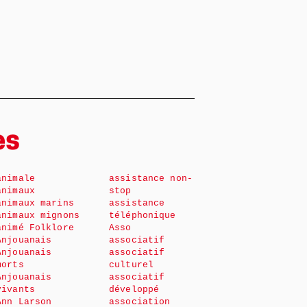
es
animale
assistance non-
animaux
stop
animaux marins
assistance
animaux mignons
téléphonique
animé Folklore
Asso
Anjouanais
associatif
Anjouanais
associatif
morts
culturel
Anjouanais
associatif
vivants
développé
Ann Larson
association