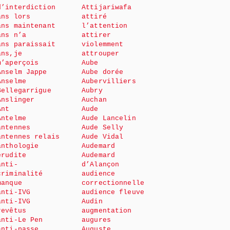
d’interdiction
Attijariwafa
ans lors
attiré
ans maintenant
l’attention
ans n’a
attirer
ans paraissait
violemment
ans,je
attrouper
m’aperçois
Aube
Anselm Jappe
Aube dorée
Anselme
Aubervilliers
Bellegarrigue
Aubry
Anslinger
Auchan
Ant
Aude
Antelme
Aude Lancelin
antennes
Aude Selly
antennes relais
Aude Vidal
anthologie
Audemard
érudite
Audemard
anti-
d’Alançon
criminalité
audience
manque
correctionnelle
anti-IVG
audience fleuve
anti-IVG
Audin
revêtus
augmentation
anti-Le Pen
augures
anti-passe
Auguste