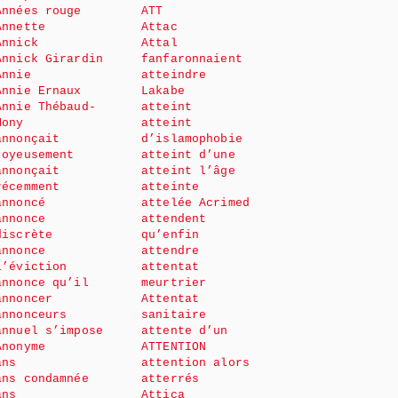
Années rouge
ATT
Annette
Attac
Annick
Attal
Annick Girardin
fanfaronnaient
Annie
atteindre
Annie Ernaux
Lakabe
Annie Thébaud-
atteint
Mony
atteint
annonçait
d’islamophobie
joyeusement
atteint d’une
annonçait
atteint l’âge
récemment
atteinte
annoncé
attelée Acrimed
annonce
attendent
discrète
qu’enfin
annonce
attendre
l’éviction
attentat
annonce qu’il
meurtrier
annoncer
Attentat
annonceurs
sanitaire
annuel s’impose
attente d’un
Anonyme
ATTENTION
ans
attention alors
ans condamnée
atterrés
ans
Attica