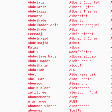
Abdelatif
Albert Dupontel
Abdelaziz
Albert Ogien
Abdelaziz
Albert Thierry
raconte
Albertini
Abdelkader
Alberto
Abdelkader Aziz
Alberto Manguel
Abdelkader
Albi
Ferradj
Albin Michel
Abdelmajid
Albrecht Dürer
Abdelmajid
album
Kalai
album
Abdil
Rock’n’riot
Abdoulaye Wade
albums studio
Abdul Kader
Alchourroun
Abdulkarim
alcool
Abdullah
ALD
Abel
Alde Hemendik
Abel Paz
Aldo Rebelo
Abensour
Alejandro
abois,s’est
Aleksander
infiltrée
alentour n’ont
abonnements
Alep
n’arrange
ALÈS
abonner Victor
Alessandro
abonnez
Stella