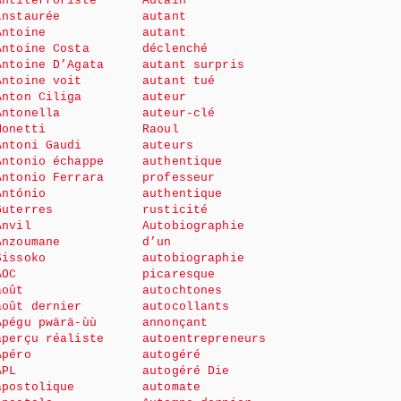
Antiterroriste
Autain
instaurée
autant
Antoine
autant
Antoine Costa
déclenché
Antoine D’Agata
autant surpris
Antoine voit
autant tué
Anton Ciliga
auteur
Antonella
auteur-clé
Monetti
Raoul
Antoni Gaudi
auteurs
Antonio échappe
authentique
Antonio Ferrara
professeur
António
authentique
Guterres
rusticité
Anvil
Autobiographie
Anzoumane
d’un
Sissoko
autobiographie
AOC
picaresque
août
autochtones
août dernier
autocollants
Apégu pwärä-ùù
annonçant
aperçu réaliste
autoentrepreneurs
Apéro
autogéré
APL
autogéré Die
apostolique
automate