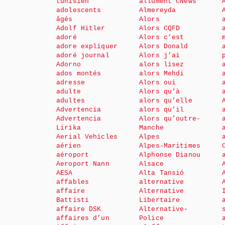
tunisien
allument CNews
adolescents
Almereyda
âgés
Alors
Adolf Hitler
Alors CQFD
adoré
Alors c’est
adore expliquer
Alors Donald
adoré journal
Alors j’ai
Adorno
alors lisez
ados montés
alors Mehdi
adresse
Alors oui
adulte
Alors qu’à
adultes
alors qu’elle
Advertencia
alors qu’il
Advertencia
Alors qu’outre-
Lirika
Manche
Aerial Vehicles
Alpes
aérien
Alpes-Maritimes
aéroport
Alphonse Dianou
Aeroport Nann
Alsace
AESA
Alta Tansió
affables
alternative
affaire
Alternative
Battisti
Libertaire
affaire DSK
Alternative-
affaires d’un
Police