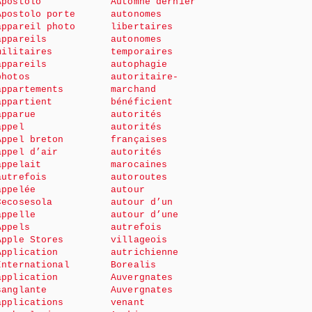
Apostolo
Automne dernier
Apostolo porte
autonomes
appareil photo
libertaires
appareils
autonomes
militaires
temporaires
appareils
autophagie
photos
autoritaire-
appartements
marchand
appartient
bénéficient
apparue
autorités
appel
autorités
Appel breton
françaises
appel d’air
autorités
appelait
marocaines
autrefois
autoroutes
appelée
autour
Cecosesola
autour d’un
appelle
autour d’une
Appels
autrefois
Apple Stores
villageois
Application
autrichienne
International
Borealis
application
Auvergnates
sanglante
Auvergnates
applications
venant