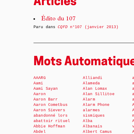
Articles
Édito du 107
Paru dans
CQFD
n°107 (janvier 2013)
Mots Automatiqu
AAARG
Alliandi
Aami
Alameda
Aami Sayan
Alan Lomax
Aaron
Alan Sillitoe
Aaron Barr
Alarm
Aaron Cometbus
Alarm Phone
Aaron Sievers
alarmes
abandonné lors
sismiques
abattoir rituel
Alba
Abbie Hoffman
Albanais
Abdel
Albert Camus