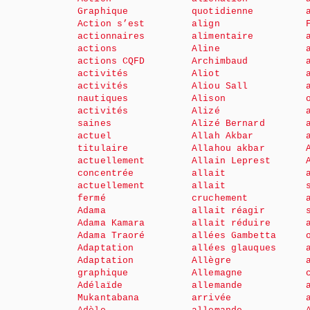
Graphique
quotidienne
Action s’est
align
actionnaires
alimentaire
actions
Aline
actions CQFD
Archimbaud
activités
Aliot
activités
Aliou Sall
nautiques
Alison
activités
Alizé
saines
Alizé Bernard
actuel
Allah Akbar
titulaire
Allahou akbar
actuellement
Allain Leprest
concentrée
allait
actuellement
allait
fermé
cruchement
Adama
allait réagir
Adama Kamara
allait réduire
Adama Traoré
allées Gambetta
Adaptation
allées glauques
Adaptation
Allègre
graphique
Allemagne
Adélaïde
allemande
Mukantabana
arrivée