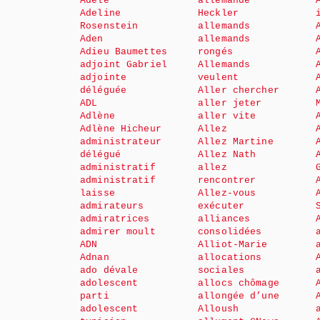
Adèle
allemande
Adeline
Heckler
Rosenstein
allemands
Aden
allemands
Adieu Baumettes
rongés
adjoint Gabriel
Allemands
adjointe
veulent
déléguée
Aller chercher
ADL
aller jeter
Adlène
aller vite
Adlène Hicheur
Allez
administrateur
Allez Martine
délégué
Allez Nath
administratif
allez
administratif
rencontrer
laisse
Allez-vous
admirateurs
exécuter
admiratrices
alliances
admirer moult
consolidées
ADN
Alliot-Marie
Adnan
allocations
ado dévale
sociales
adolescent
allocs chômage
parti
allongée d’une
adolescent
Alloush