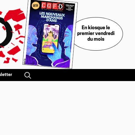
En kiosque le
premier vendredi
du mois
letter