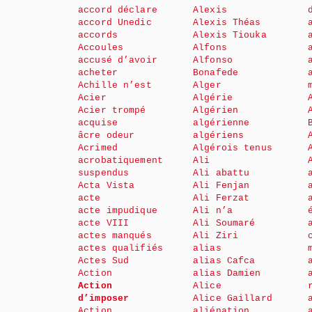
accord déclare
Alexis
accord Unedic
Alexis Théas
accords
Alexis Tiouka
Accoules
Alfons
accusé d’avoir
Alfonso
acheter
Bonafede
Achille n’est
Alger
Acier
Algérie
Acier trompé
Algérien
acquise
algérienne
âcre odeur
algériens
Acrimed
Algérois tenus
acrobatiquement
Ali
suspendus
Ali abattu
Acta Vista
Ali Fenjan
acte
Ali Ferzat
acte impudique
Ali n’a
acte VIII
Ali Soumaré
actes manqués
Ali Ziri
actes qualifiés
alias
Actes Sud
alias Cafca
Action
alias Damien
Action
Alice
d’imposer
Alice Gaillard
Action
aliénation