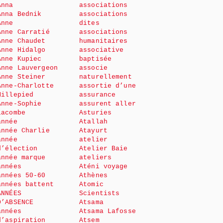
Anna
associations
Anna Bednik
associations
Anne
dites
Anne Carratié
associations
Anne Chaudet
humanitaires
Anne Hidalgo
associative
Anne Kupiec
baptisée
Anne Lauvergeon
associe
Anne Steiner
naturellement
Anne-Charlotte
assortie d’une
Millepied
assurance
Anne-Sophie
assurent aller
Lacombe
Asturies
année
Atallah
année Charlie
Atayurt
année
atelier
d’élection
Atelier Baie
année marque
ateliers
années
Aténi voyage
années 50-60
Athènes
années battent
Atomic
ANNÉES
Scientists
D’ABSENCE
Atsama
années
Atsama Lafosse
d’aspiration
Atsem