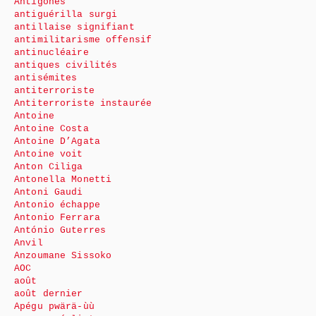
Antigones
antiguérilla surgi
antillaise signifiant
antimilitarisme offensif
antinucléaire
antiques civilités
antisémites
antiterroriste
Antiterroriste instaurée
Antoine
Antoine Costa
Antoine D’Agata
Antoine voit
Anton Ciliga
Antonella Monetti
Antoni Gaudi
Antonio échappe
Antonio Ferrara
António Guterres
Anvil
Anzoumane Sissoko
AOC
août
août dernier
Apégu pwärä-ùù