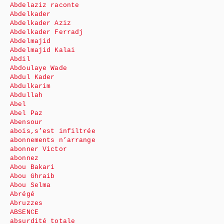
Abdelaziz raconte
Abdelkader
Abdelkader Aziz
Abdelkader Ferradj
Abdelmajid
Abdelmajid Kalai
Abdil
Abdoulaye Wade
Abdul Kader
Abdulkarim
Abdullah
Abel
Abel Paz
Abensour
abois,s’est infiltrée
abonnements n’arrange
abonner Victor
abonnez
Abou Bakari
Abou Ghraib
Abou Selma
Abrégé
Abruzzes
ABSENCE
absurdité totale