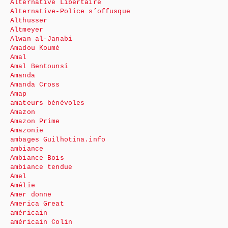
Alternative Libertaire
Alternative-Police s’offusque
Althusser
Altmeyer
Alwan al-Janabi
Amadou Koumé
Amal
Amal Bentounsi
Amanda
Amanda Cross
Amap
amateurs bénévoles
Amazon
Amazon Prime
Amazonie
ambages Guilhotina.info
ambiance
Ambiance Bois
ambiance tendue
Amel
Amélie
Amer donne
America Great
américain
américain Colin