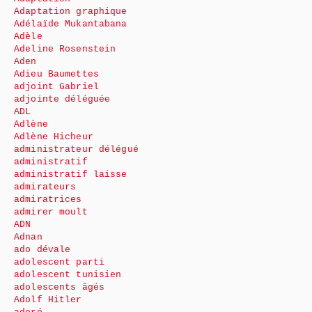
Adaptation graphique
Adélaïde Mukantabana
Adèle
Adeline Rosenstein
Aden
Adieu Baumettes
adjoint Gabriel
adjointe déléguée
ADL
Adlène
Adlène Hicheur
administrateur délégué
administratif
administratif laisse
admirateurs
admiratrices
admirer moult
ADN
Adnan
ado dévale
adolescent parti
adolescent tunisien
adolescents âgés
Adolf Hitler