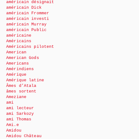
américain désignait
américain Dick
américain Frommer
américain investi
américain Murray
américain Public
américaine
Américains
Américains pilotent
American
American Gods
Americans
Amérindiens
Amérique
Amérique latine
Âmes d’Atala
âmes sortent
Ameziane
ami
ami lecteur
ami Sarkozy
ami Thomas
Ami.e
Amidou
Amidou Château