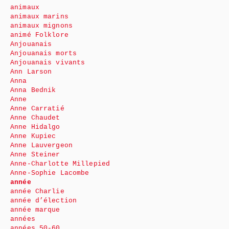
animaux
animaux marins
animaux mignons
animé Folklore
Anjouanais
Anjouanais morts
Anjouanais vivants
Ann Larson
Anna
Anna Bednik
Anne
Anne Carratié
Anne Chaudet
Anne Hidalgo
Anne Kupiec
Anne Lauvergeon
Anne Steiner
Anne-Charlotte Millepied
Anne-Sophie Lacombe
année
année Charlie
année d’élection
année marque
années
années 50-60