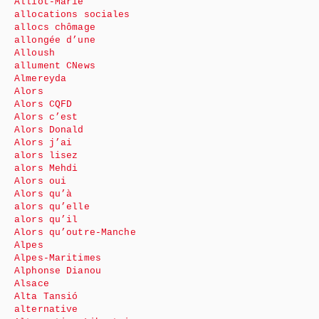
Alliot-Marie
allocations sociales
allocs chômage
allongée d’une
Alloush
allument CNews
Almereyda
Alors
Alors CQFD
Alors c’est
Alors Donald
Alors j’ai
alors lisez
alors Mehdi
Alors oui
Alors qu’à
alors qu’elle
alors qu’il
Alors qu’outre-Manche
Alpes
Alpes-Maritimes
Alphonse Dianou
Alsace
Alta Tansió
alternative