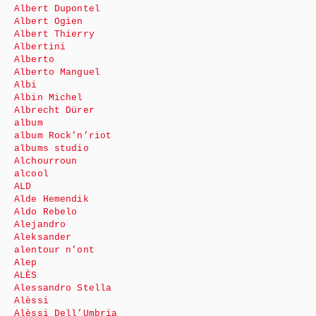
Albert Dupontel
Albert Ogien
Albert Thierry
Albertini
Alberto
Alberto Manguel
Albi
Albin Michel
Albrecht Dürer
album
album Rock’n’riot
albums studio
Alchourroun
alcool
ALD
Alde Hemendik
Aldo Rebelo
Alejandro
Aleksander
alentour n’ont
Alep
ALÈS
Alessandro Stella
Alèssi
Alèssi Dell’Umbria