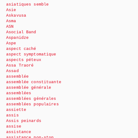
asiatiques semble
Asie
Askavusa
Asma
ASN
Asocial Band
Aspanidze
Aspe
aspect caché
aspect symptomatique
aspects péteux
Assa Traoré
Assad
assemblée
assemblée constituante
assemblée générale
assemblées
assemblées générales
assemblées populaires
assiette
assis
Assis peinards
assise
assistance
assistance non-stop