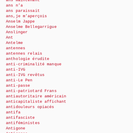
ans maintenant
ans n’a
ans paraissait
ans,je m’aperçois
Anselm Jappe
Anselme Bellegarrigue
Anslinger
Ant
Antelme
antennes
antennes relais
anthologie érudite
anti-criminalité manque
anti-IVG
anti-IVG revêtus
anti-Le Pen
anti-passe
anti-patriotard Frans
antiautoritaire américain
anticapitaliste affichant
antidouleurs opiacés
antifa
antifasciste
antiféministes
Antigone