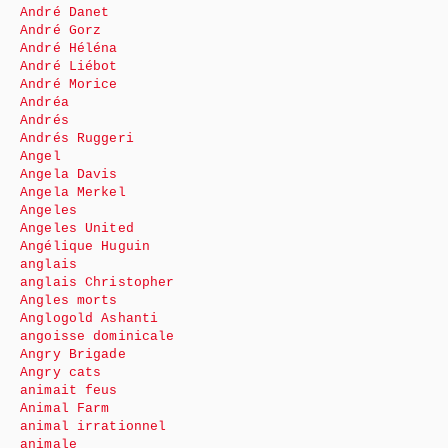
André Danet
André Gorz
André Héléna
André Liébot
André Morice
Andréa
Andrés
Andrés Ruggeri
Angel
Angela Davis
Angela Merkel
Angeles
Angeles United
Angélique Huguin
anglais
anglais Christopher
Angles morts
Anglogold Ashanti
angoisse dominicale
Angry Brigade
Angry cats
animait feus
Animal Farm
animal irrationnel
animale