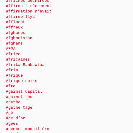
affiches déchirées
affirmait récemment
affirmation n’avait
affirme Ilya
affluent
Affreux
afghanes
Afghanistan
afghans
AFPA
Africa
africaines
Afrika Bambaataa
Afrin
Afrique
Afrique noire
afro
Against Capital
against the
Agathe
Agathe Cagé
Âgé
âge d’or
âgées
agence immobilière