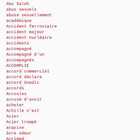
Abu Saleh
abus sexuels
abusé sexuellement
académique
Accident ferroviaire
accident majeur
accident nucléaire
accidents
accompagné
Accompagné d’un
accompagnés
ACCOMPLIE
accord commercial
accord déclare
accord Unedic
accords
Accoules
accusé d’avoir
acheter
Achille n’est
Acier
Acier trompé
acquise
âcre odeur
Acrimed