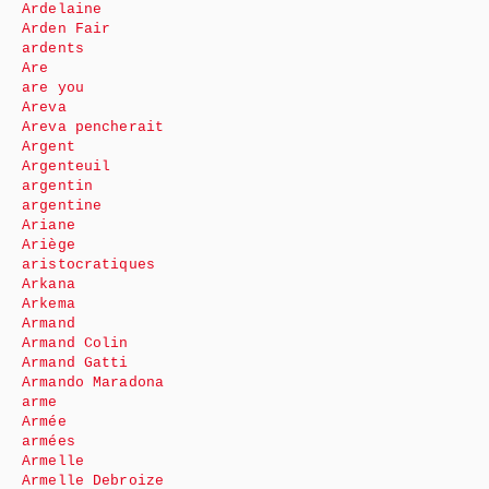
Ardelaine
Arden Fair
ardents
Are
are you
Areva
Areva pencherait
Argent
Argenteuil
argentin
argentine
Ariane
Ariège
aristocratiques
Arkana
Arkema
Armand
Armand Colin
Armand Gatti
Armando Maradona
arme
Armée
armées
Armelle
Armelle Debroize