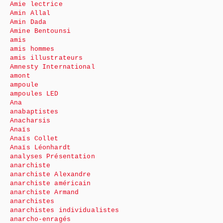
Amie lectrice
Amin Allal
Amin Dada
Amine Bentounsi
amis
amis hommes
amis illustrateurs
Amnesty International
amont
ampoule
ampoules LED
Ana
anabaptistes
Anacharsis
Anaïs
Anaïs Collet
Anaïs Léonhardt
analyses Présentation
anarchiste
anarchiste Alexandre
anarchiste américain
anarchiste Armand
anarchistes
anarchistes individualistes
anarcho-enragés