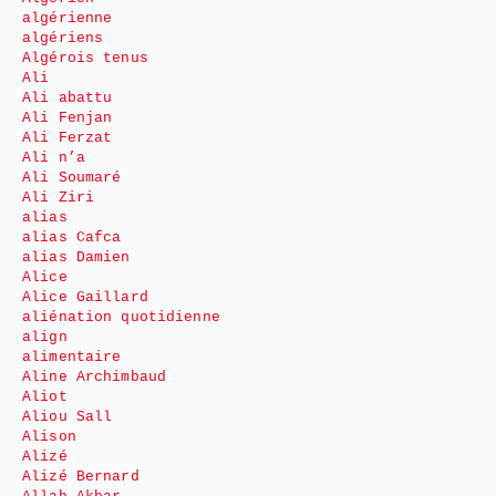
algérienne
algériens
Algérois tenus
Ali
Ali abattu
Ali Fenjan
Ali Ferzat
Ali n’a
Ali Soumaré
Ali Ziri
alias
alias Cafca
alias Damien
Alice
Alice Gaillard
aliénation quotidienne
align
alimentaire
Aline Archimbaud
Aliot
Aliou Sall
Alison
Alizé
Alizé Bernard