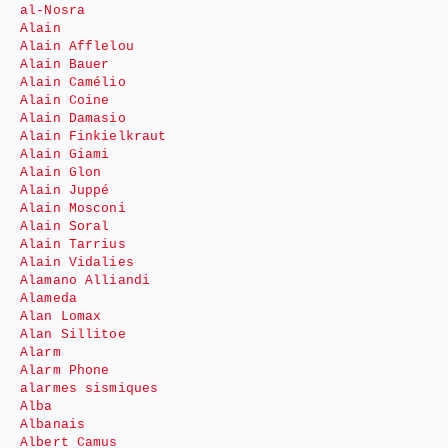
al-Nosra
Alain
Alain Afflelou
Alain Bauer
Alain Camélio
Alain Coine
Alain Damasio
Alain Finkielkraut
Alain Giami
Alain Glon
Alain Juppé
Alain Mosconi
Alain Soral
Alain Tarrius
Alain Vidalies
Alamano Alliandi
Alameda
Alan Lomax
Alan Sillitoe
Alarm
Alarm Phone
alarmes sismiques
Alba
Albanais
Albert Camus