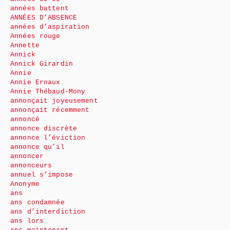
années battent
ANNÉES D’ABSENCE
années d’aspiration
Années rouge
Annette
Annick
Annick Girardin
Annie
Annie Ernaux
Annie Thébaud-Mony
annonçait joyeusement
annonçait récemment
annoncé
annonce discrète
annonce l’éviction
annonce qu’il
annoncer
annonceurs
annuel s’impose
Anonyme
ans
ans condamnée
ans d’interdiction
ans lors