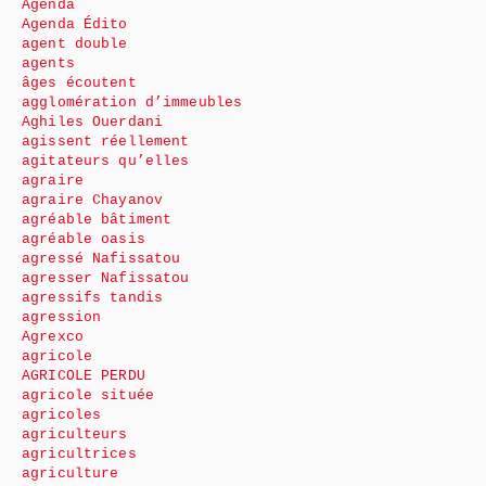
Agenda
Agenda Édito
agent double
agents
âges écoutent
agglomération d’immeubles
Aghiles Ouerdani
agissent réellement
agitateurs qu’elles
agraire
agraire Chayanov
agréable bâtiment
agréable oasis
agressé Nafissatou
agresser Nafissatou
agressifs tandis
agression
Agrexco
agricole
AGRICOLE PERDU
agricole située
agricoles
agriculteurs
agricultrices
agriculture