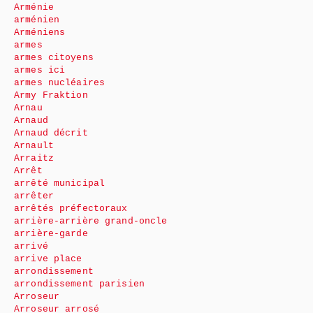
Arménie
arménien
Arméniens
armes
armes citoyens
armes ici
armes nucléaires
Army Fraktion
Arnau
Arnaud
Arnaud décrit
Arnault
Arraitz
Arrêt
arrêté municipal
arrêter
arrêtés préfectoraux
arrière-arrière grand-oncle
arrière-garde
arrivé
arrive place
arrondissement
arrondissement parisien
Arroseur
Arroseur arrosé