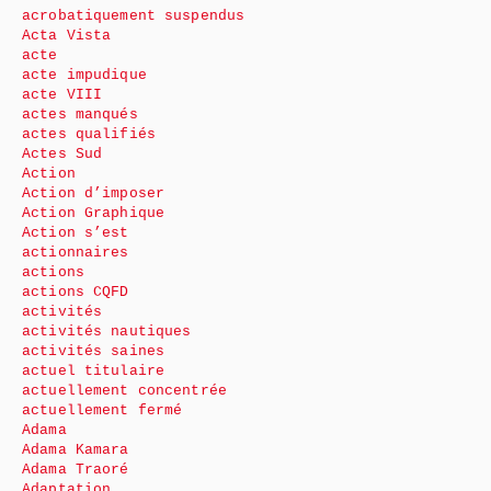
acrobatiquement suspendus
Acta Vista
acte
acte impudique
acte VIII
actes manqués
actes qualifiés
Actes Sud
Action
Action d’imposer
Action Graphique
Action s’est
actionnaires
actions
actions CQFD
activités
activités nautiques
activités saines
actuel titulaire
actuellement concentrée
actuellement fermé
Adama
Adama Kamara
Adama Traoré
Adaptation