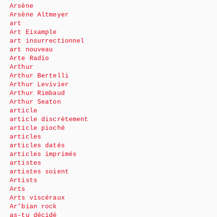
Arsène
Arsène Altmeyer
art
Art Eixample
art insurrectionnel
art nouveau
Arte Radio
Arthur
Arthur Bertelli
Arthur Levivier
Arthur Rimbaud
Arthur Seaton
article
article discrètement
article pioché
articles
articles datés
articles imprimés
artistes
artistes soient
Artists
Arts
Arts viscéraux
Ar’bian rock
as-tu décidé