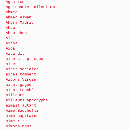
Aguarico
aguichante collection
Ahmed
Ahmed Alwan
Ahora Madrid
Ahou
Ahou ahou
AIA
Aïcha
Aida
Aida dit
aiderait presque
aides
aides sociales
aidés tombent
Aidons Virgin
aient gagné
aient touché
ailleurs
ailleurs apocryphe
aimait autant
Aimé Bacchelli
aimé capitaine
aime rire
Aimons-nous