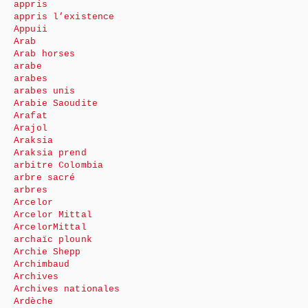
appris
appris l’existence
Appuii
Arab
Arab horses
arabe
arabes
arabes unis
Arabie Saoudite
Arafat
Arajol
Araksia
Araksia prend
arbitre Colombia
arbre sacré
arbres
Arcelor
Arcelor Mittal
ArcelorMittal
archaïc plounk
Archie Shepp
Archimbaud
Archives
Archives nationales
Ardèche