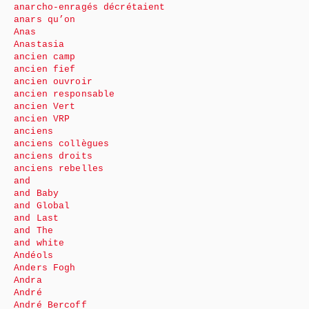
anarcho-enragés décrétaient
anars qu’on
Anas
Anastasia
ancien camp
ancien fief
ancien ouvroir
ancien responsable
ancien Vert
ancien VRP
anciens
anciens collègues
anciens droits
anciens rebelles
and
and Baby
and Global
and Last
and The
and white
Andéols
Anders Fogh
Andra
André
André Bercoff