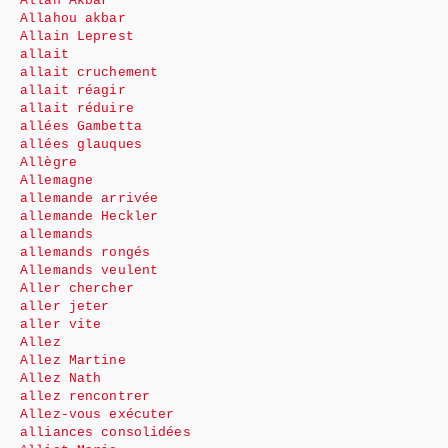
Allah Akbar
Allahou akbar
Allain Leprest
allait
allait cruchement
allait réagir
allait réduire
allées Gambetta
allées glauques
Allègre
Allemagne
allemande arrivée
allemande Heckler
allemands
allemands rongés
Allemands veulent
Aller chercher
aller jeter
aller vite
Allez
Allez Martine
Allez Nath
allez rencontrer
Allez-vous exécuter
alliances consolidées