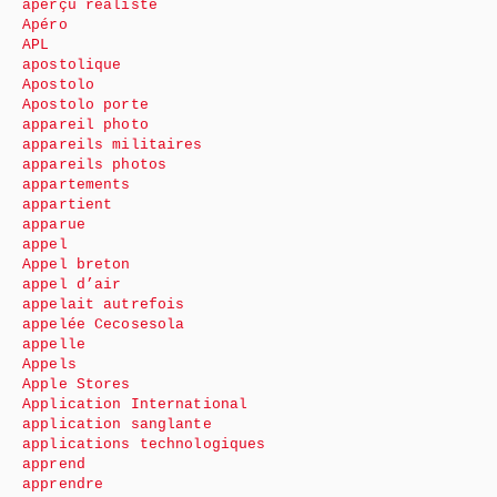
aperçu réaliste
Apéro
APL
apostolique
Apostolo
Apostolo porte
appareil photo
appareils militaires
appareils photos
appartements
appartient
apparue
appel
Appel breton
appel d’air
appelait autrefois
appelée Cecosesola
appelle
Appels
Apple Stores
Application International
application sanglante
applications technologiques
apprend
apprendre