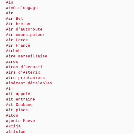
Ain
aîné s’engage
air
Air Bel
Air breton
Air d’autoroute
Air émancipateur
Air Force
Air France
Airbnb
aire marseillaise
aires
aires d’accueil
airs d’Astérix
airs printaniers
aisément décelables
AIT
ait appelé
ait entraîné
Ait Ouabane
ait place
Aiton
ajoute Maeve
Akcija
al-Islam