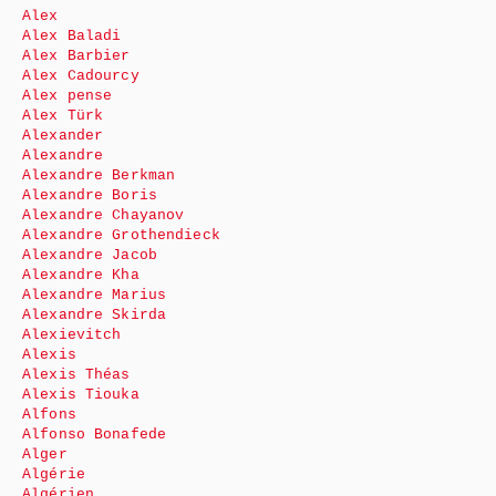
Alex
Alex Baladi
Alex Barbier
Alex Cadourcy
Alex pense
Alex Türk
Alexander
Alexandre
Alexandre Berkman
Alexandre Boris
Alexandre Chayanov
Alexandre Grothendieck
Alexandre Jacob
Alexandre Kha
Alexandre Marius
Alexandre Skirda
Alexievitch
Alexis
Alexis Théas
Alexis Tiouka
Alfons
Alfonso Bonafede
Alger
Algérie
Algérien