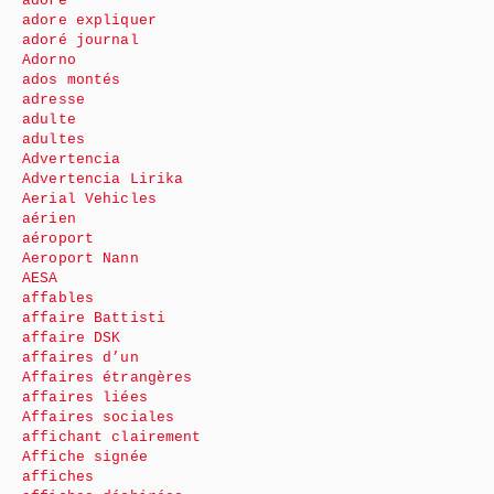
adoré
adore expliquer
adoré journal
Adorno
ados montés
adresse
adulte
adultes
Advertencia
Advertencia Lirika
Aerial Vehicles
aérien
aéroport
Aeroport Nann
AESA
affables
affaire Battisti
affaire DSK
affaires d’un
Affaires étrangères
affaires liées
Affaires sociales
affichant clairement
Affiche signée
affiches