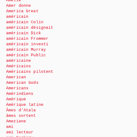
Amélie
Amer donne
America Great
américain
américain Colin
américain désignait
américain Dick
américain Frommer
américain investi
américain Murray
américain Public
américaine
Américains
Américains pilotent
American
American Gods
Americans
Amérindiens
Amérique
Amérique latine
Âmes d’Atala
âmes sortent
Ameziane
ami
ami lecteur