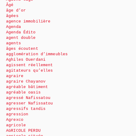
Âgé
âge d’or
âgées
agence immobilière
Agenda
Agenda Édito
agent double
agents
âges écoutent
agglomération d’immeubles
Aghiles Ouerdani
agissent réellement
agitateurs qu’elles
agraire
agraire Chayanov
agréable bâtiment
agréable oasis
agressé Nafissatou
agresser Nafissatou
agressifs tandis
agression
Agrexco
agricole
AGRICOLE PERDU