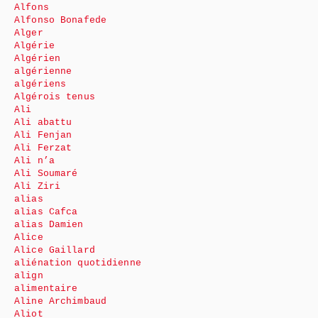
Alfons
Alfonso Bonafede
Alger
Algérie
Algérien
algérienne
algériens
Algérois tenus
Ali
Ali abattu
Ali Fenjan
Ali Ferzat
Ali n’a
Ali Soumaré
Ali Ziri
alias
alias Cafca
alias Damien
Alice
Alice Gaillard
aliénation quotidienne
align
alimentaire
Aline Archimbaud
Aliot