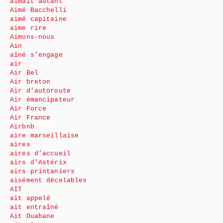
aimait autant
Aimé Bacchelli
aimé capitaine
aime rire
Aimons-nous
Ain
aîné s’engage
air
Air Bel
Air breton
Air d’autoroute
Air émancipateur
Air Force
Air France
Airbnb
aire marseillaise
aires
aires d’accueil
airs d’Astérix
airs printaniers
aisément décelables
AIT
ait appelé
ait entraîné
Ait Ouabane