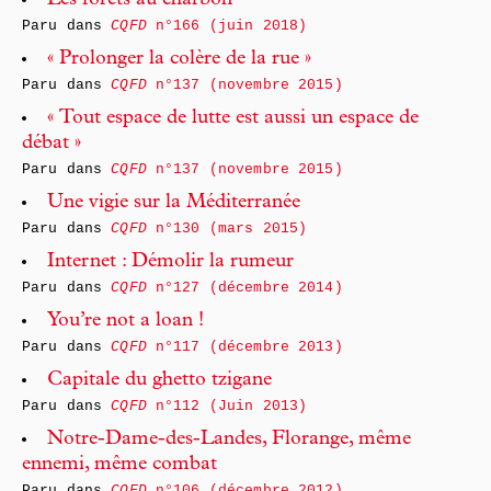
Les forêts au charbon
Paru dans
CQFD
n°166 (juin 2018)
« Prolonger la colère de la rue »
Paru dans
CQFD
n°137 (novembre 2015)
« Tout espace de lutte est aussi un espace de
débat »
Paru dans
CQFD
n°137 (novembre 2015)
Une vigie sur la Méditerranée
Paru dans
CQFD
n°130 (mars 2015)
Internet : Démolir la rumeur
Paru dans
CQFD
n°127 (décembre 2014)
You’re not a loan !
Paru dans
CQFD
n°117 (décembre 2013)
Capitale du ghetto tzigane
Paru dans
CQFD
n°112 (Juin 2013)
Notre-Dame-des-Landes, Florange, même
ennemi, même combat
Paru dans
CQFD
n°106 (décembre 2012)