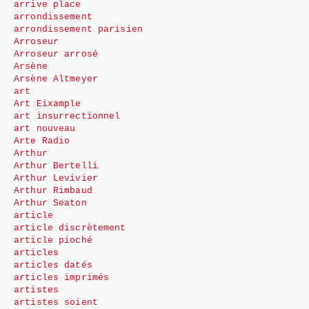
arrive place
arrondissement
arrondissement parisien
Arroseur
Arroseur arrosé
Arsène
Arsène Altmeyer
art
Art Eixample
art insurrectionnel
art nouveau
Arte Radio
Arthur
Arthur Bertelli
Arthur Levivier
Arthur Rimbaud
Arthur Seaton
article
article discrètement
article pioché
articles
articles datés
articles imprimés
artistes
artistes soient