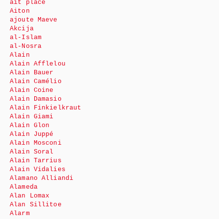
ait place
Aiton
ajoute Maeve
Akcija
al-Islam
al-Nosra
Alain
Alain Afflelou
Alain Bauer
Alain Camélio
Alain Coine
Alain Damasio
Alain Finkielkraut
Alain Giami
Alain Glon
Alain Juppé
Alain Mosconi
Alain Soral
Alain Tarrius
Alain Vidalies
Alamano Alliandi
Alameda
Alan Lomax
Alan Sillitoe
Alarm