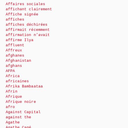
Affaires sociales
affichant clairement
Affiche signée
affiches
affiches déchirées
affirmait récemment
affirmation n’avait
affirme Ilya
affluent
Affreux
afghanes
Afghanistan
afghans
AFPA
Africa
africaines
Afrika Bambaataa
Afrin
Afrique
Afrique noire
afro
Against Capital
against the
Agathe
Agathe Cagé