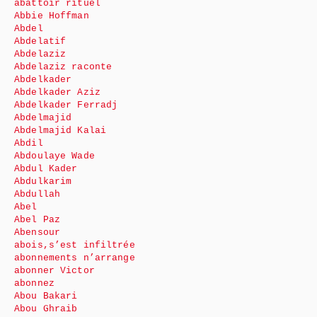
abattoir rituel
Abbie Hoffman
Abdel
Abdelatif
Abdelaziz
Abdelaziz raconte
Abdelkader
Abdelkader Aziz
Abdelkader Ferradj
Abdelmajid
Abdelmajid Kalai
Abdil
Abdoulaye Wade
Abdul Kader
Abdulkarim
Abdullah
Abel
Abel Paz
Abensour
abois,s’est infiltrée
abonnements n’arrange
abonner Victor
abonnez
Abou Bakari
Abou Ghraib