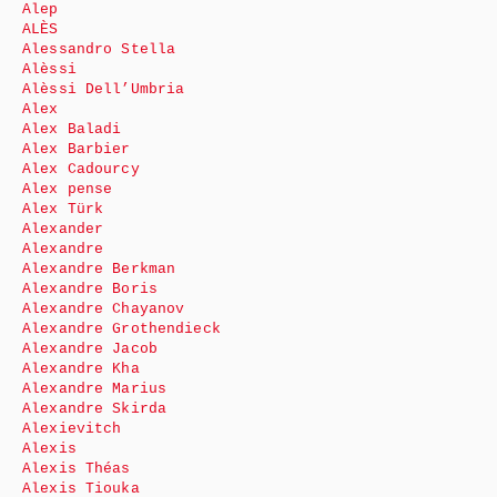
Alep
ALÈS
Alessandro Stella
Alèssi
Alèssi Dell’Umbria
Alex
Alex Baladi
Alex Barbier
Alex Cadourcy
Alex pense
Alex Türk
Alexander
Alexandre
Alexandre Berkman
Alexandre Boris
Alexandre Chayanov
Alexandre Grothendieck
Alexandre Jacob
Alexandre Kha
Alexandre Marius
Alexandre Skirda
Alexievitch
Alexis
Alexis Théas
Alexis Tiouka