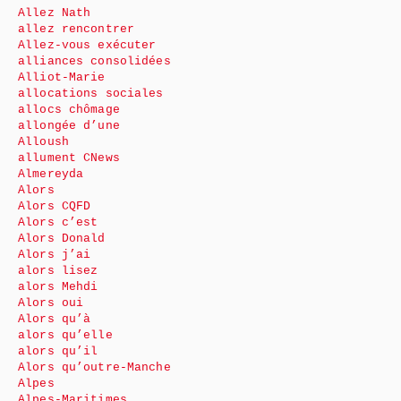
Allez Nath
allez rencontrer
Allez-vous exécuter
alliances consolidées
Alliot-Marie
allocations sociales
allocs chômage
allongée d’une
Alloush
allument CNews
Almereyda
Alors
Alors CQFD
Alors c’est
Alors Donald
Alors j’ai
alors lisez
alors Mehdi
Alors oui
Alors qu’à
alors qu’elle
alors qu’il
Alors qu’outre-Manche
Alpes
Alpes-Maritimes