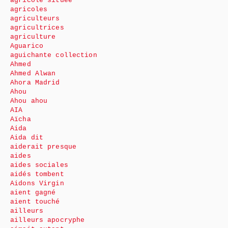
agricole située
agricoles
agriculteurs
agricultrices
agriculture
Aguarico
aguichante collection
Ahmed
Ahmed Alwan
Ahora Madrid
Ahou
Ahou ahou
AIA
Aïcha
Aida
Aida dit
aiderait presque
aides
aides sociales
aidés tombent
Aidons Virgin
aient gagné
aient touché
ailleurs
ailleurs apocryphe