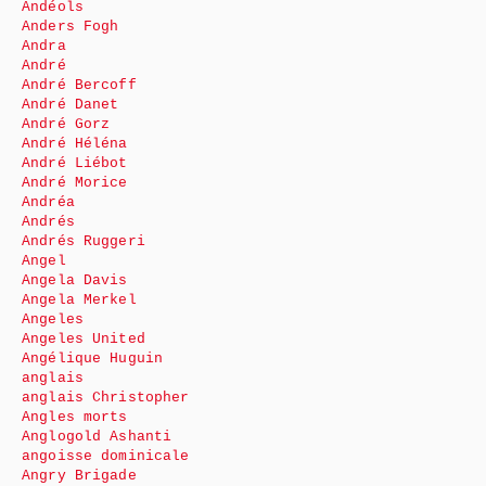
Andéols
Anders Fogh
Andra
André
André Bercoff
André Danet
André Gorz
André Héléna
André Liébot
André Morice
Andréa
Andrés
Andrés Ruggeri
Angel
Angela Davis
Angela Merkel
Angeles
Angeles United
Angélique Huguin
anglais
anglais Christopher
Angles morts
Anglogold Ashanti
angoisse dominicale
Angry Brigade