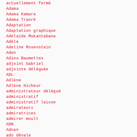
actuellement fermé
Adama
Adama Kamara
Adama Traoré
Adaptation
Adaptation graphique
Adélaïde Mukantabana
Adèle
Adeline Rosenstein
Aden
Adieu Baumettes
adjoint Gabriel
adjointe déléguée
ADL
Adlène
Adlène Hicheur
administrateur délégué
administratif
administratif laisse
admirateurs
admiratrices
admirer moult
ADN
Adnan
ado dévale