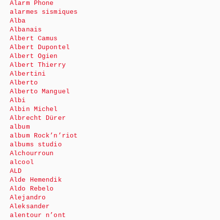
Alarm Phone
alarmes sismiques
Alba
Albanais
Albert Camus
Albert Dupontel
Albert Ogien
Albert Thierry
Albertini
Alberto
Alberto Manguel
Albi
Albin Michel
Albrecht Dürer
album
album Rock’n’riot
albums studio
Alchourroun
alcool
ALD
Alde Hemendik
Aldo Rebelo
Alejandro
Aleksander
alentour n’ont