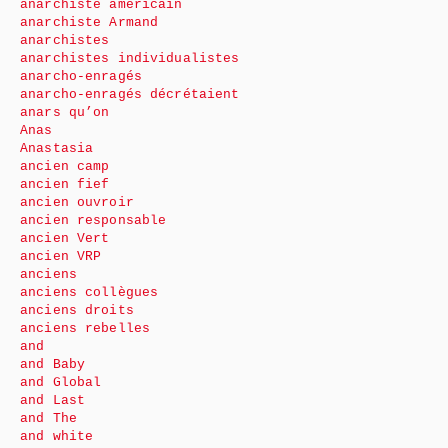
anarchiste américain
anarchiste Armand
anarchistes
anarchistes individualistes
anarcho-enragés
anarcho-enragés décrétaient
anars qu’on
Anas
Anastasia
ancien camp
ancien fief
ancien ouvroir
ancien responsable
ancien Vert
ancien VRP
anciens
anciens collègues
anciens droits
anciens rebelles
and
and Baby
and Global
and Last
and The
and white