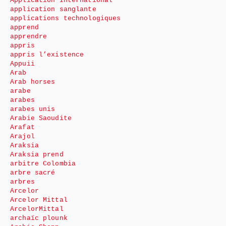
Application International
application sanglante
applications technologiques
apprend
apprendre
appris
appris l’existence
Appuii
Arab
Arab horses
arabe
arabes
arabes unis
Arabie Saoudite
Arafat
Arajol
Araksia
Araksia prend
arbitre Colombia
arbre sacré
arbres
Arcelor
Arcelor Mittal
ArcelorMittal
archaïc plounk