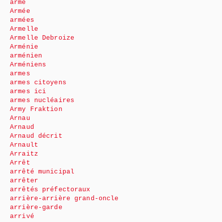
arme
Armée
armées
Armelle
Armelle Debroize
Arménie
arménien
Arméniens
armes
armes citoyens
armes ici
armes nucléaires
Army Fraktion
Arnau
Arnaud
Arnaud décrit
Arnault
Arraitz
Arrêt
arrêté municipal
arrêter
arrêtés préfectoraux
arrière-arrière grand-oncle
arrière-garde
arrivé