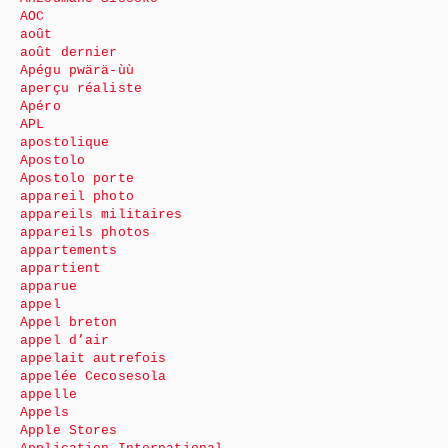
AOC
août
août dernier
Apégu pwärä-ùù
aperçu réaliste
Apéro
APL
apostolique
Apostolo
Apostolo porte
appareil photo
appareils militaires
appareils photos
appartements
appartient
apparue
appel
Appel breton
appel d’air
appelait autrefois
appelée Cecosesola
appelle
Appels
Apple Stores