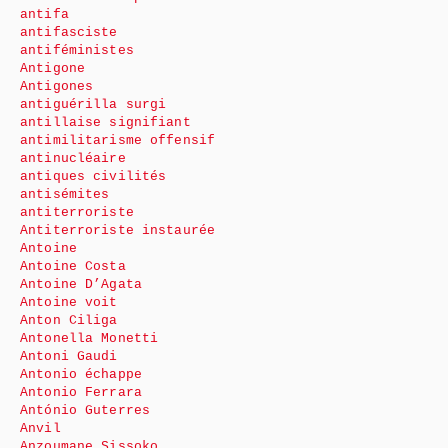
antifa
antifasciste
antiféministes
Antigone
Antigones
antiguérilla surgi
antillaise signifiant
antimilitarisme offensif
antinucléaire
antiques civilités
antisémites
antiterroriste
Antiterroriste instaurée
Antoine
Antoine Costa
Antoine D’Agata
Antoine voit
Anton Ciliga
Antonella Monetti
Antoni Gaudi
Antonio échappe
Antonio Ferrara
António Guterres
Anvil
Anzoumane Sissoko