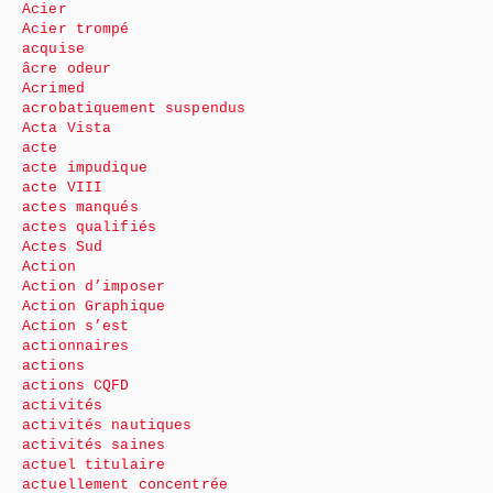
Acier
Acier trompé
acquise
âcre odeur
Acrimed
acrobatiquement suspendus
Acta Vista
acte
acte impudique
acte VIII
actes manqués
actes qualifiés
Actes Sud
Action
Action d’imposer
Action Graphique
Action s’est
actionnaires
actions
actions CQFD
activités
activités nautiques
activités saines
actuel titulaire
actuellement concentrée