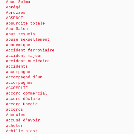
Abou Selma
Abrégé
Abruzzes
ABSENCE
absurdité totale
Abu Saleh
abus sexuels
abusé sexuellement
académique
Accident ferroviaire
accident majeur
accident nucléaire
accidents
accompagné
Accompagné d’un
accompagnés
ACCOMPLIE
accord commercial
accord déclare
accord Unedic
accords
Accoules
accusé d’avoir
acheter
Achille n’est