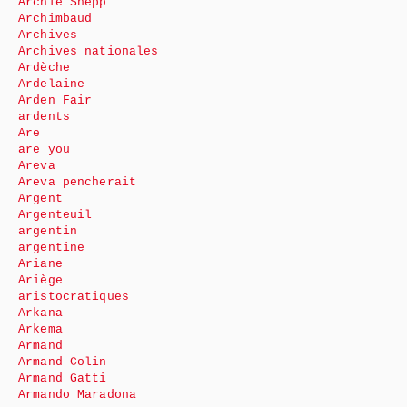
Archie Shepp
Archimbaud
Archives
Archives nationales
Ardèche
Ardelaine
Arden Fair
ardents
Are
are you
Areva
Areva pencherait
Argent
Argenteuil
argentin
argentine
Ariane
Ariège
aristocratiques
Arkana
Arkema
Armand
Armand Colin
Armand Gatti
Armando Maradona