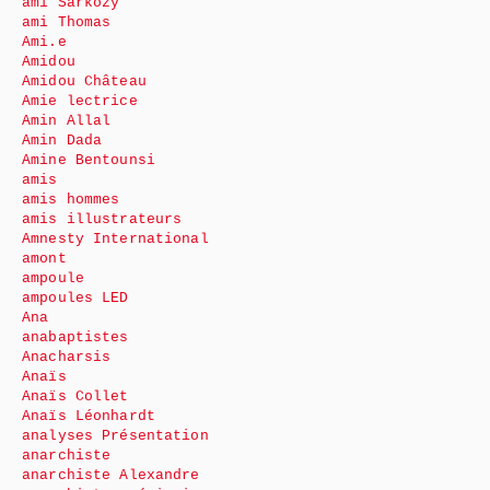
ami Sarkozy
ami Thomas
Ami.e
Amidou
Amidou Château
Amie lectrice
Amin Allal
Amin Dada
Amine Bentounsi
amis
amis hommes
amis illustrateurs
Amnesty International
amont
ampoule
ampoules LED
Ana
anabaptistes
Anacharsis
Anaïs
Anaïs Collet
Anaïs Léonhardt
analyses Présentation
anarchiste
anarchiste Alexandre