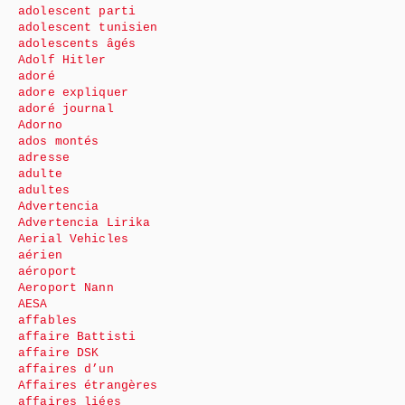
adolescent parti
adolescent tunisien
adolescents âgés
Adolf Hitler
adoré
adore expliquer
adoré journal
Adorno
ados montés
adresse
adulte
adultes
Advertencia
Advertencia Lirika
Aerial Vehicles
aérien
aéroport
Aeroport Nann
AESA
affables
affaire Battisti
affaire DSK
affaires d’un
Affaires étrangères
affaires liées