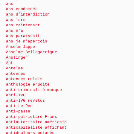
ans
ans condamnée
ans d’interdiction
ans lors
ans maintenant
ans n’a
ans paraissait
ans,je m’aperçois
Anselm Jappe
Anselme Bellegarrigue
Anslinger
Ant
Antelme
antennes
antennes relais
anthologie érudite
anti-criminalité manque
anti-IVG
anti-IVG revêtus
anti-Le Pen
anti-passe
anti-patriotard Frans
antiautoritaire américain
anticapitaliste affichant
antidouleurs opiacés