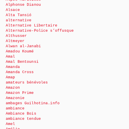
Alphonse Dianou
Alsace
Alta Tansió
alternative
Alternative Libertaire
Alternative-Police s’offusque
Althusser
Altmeyer
Alwan al-Janabi
Amadou Koumé
Amal
Amal Bentounsi
Amanda
Amanda Cross
Amap
amateurs bénévoles
Amazon
Amazon Prime
Amazonie
ambages Guilhotina.info
ambiance
Ambiance Bois
ambiance tendue
Amel