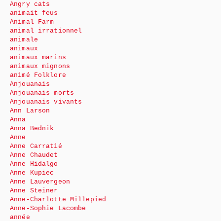
Angry cats
animait feus
Animal Farm
animal irrationnel
animale
animaux
animaux marins
animaux mignons
animé Folklore
Anjouanais
Anjouanais morts
Anjouanais vivants
Ann Larson
Anna
Anna Bednik
Anne
Anne Carratié
Anne Chaudet
Anne Hidalgo
Anne Kupiec
Anne Lauvergeon
Anne Steiner
Anne-Charlotte Millepied
Anne-Sophie Lacombe
année