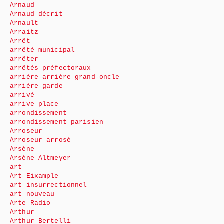
Arnaud
Arnaud décrit
Arnault
Arraitz
Arrêt
arrêté municipal
arrêter
arrêtés préfectoraux
arrière-arrière grand-oncle
arrière-garde
arrivé
arrive place
arrondissement
arrondissement parisien
Arroseur
Arroseur arrosé
Arsène
Arsène Altmeyer
art
Art Eixample
art insurrectionnel
art nouveau
Arte Radio
Arthur
Arthur Bertelli