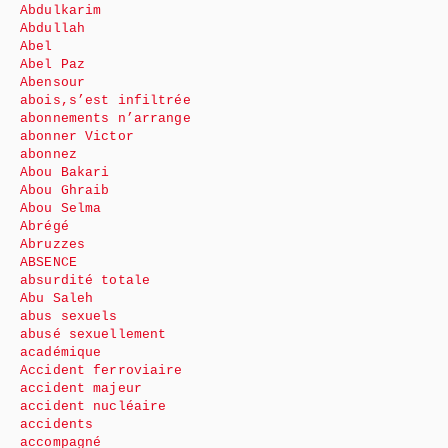
Abdulkarim
Abdullah
Abel
Abel Paz
Abensour
abois,s’est infiltrée
abonnements n’arrange
abonner Victor
abonnez
Abou Bakari
Abou Ghraib
Abou Selma
Abrégé
Abruzzes
ABSENCE
absurdité totale
Abu Saleh
abus sexuels
abusé sexuellement
académique
Accident ferroviaire
accident majeur
accident nucléaire
accidents
accompagné