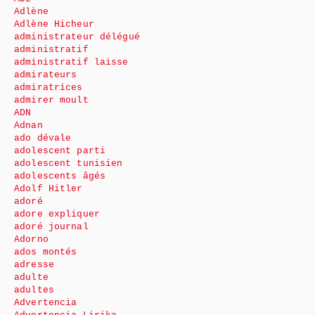
Adlène
Adlène Hicheur
administrateur délégué
administratif
administratif laisse
admirateurs
admiratrices
admirer moult
ADN
Adnan
ado dévale
adolescent parti
adolescent tunisien
adolescents âgés
Adolf Hitler
adoré
adore expliquer
adoré journal
Adorno
ados montés
adresse
adulte
adultes
Advertencia