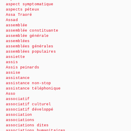
aspect symptomatique
aspects péteux
Assa Traoré
Assad
assemblée
assemblée constituante
assemblée générale
assemblées
assemblées générales
assemblées populaires
assiette
assis
Assis peinards
assise
assistance
assistance non-stop
assistance téléphonique
Asso
associatif
associatif culturel
associatif développé
association
associations
associations dites
associations humanitaires