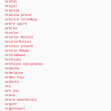
Arafat
Arajol
Araksia
Araksia prend
arbitre Colombia
arbre sacré
arbres
Arcelor
Arcelor Mittal
ArcelorMittal
archaïc plounk
Archie Shepp
Archimbaud
Archives
Archives nationales
Ardèche
Ardelaine
Arden Fair
ardents
Are
are you
Areva
Areva pencherait
Argent
Argenteuil