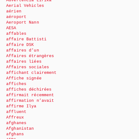
Advertencia Lirika
Aerial Vehicles
aérien
aéroport
Aeroport Nann
AESA
affables
affaire Battisti
affaire DSK
affaires d’un
Affaires étrangères
affaires liées
Affaires sociales
affichant clairement
Affiche signée
affiches
affiches déchirées
affirmait récemment
affirmation n’avait
affirme Ilya
affluent
Affreux
afghanes
Afghanistan
afghans