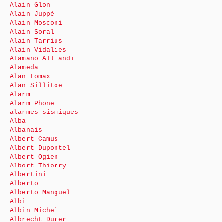
Alain Glon
Alain Juppé
Alain Mosconi
Alain Soral
Alain Tarrius
Alain Vidalies
Alamano Alliandi
Alameda
Alan Lomax
Alan Sillitoe
Alarm
Alarm Phone
alarmes sismiques
Alba
Albanais
Albert Camus
Albert Dupontel
Albert Ogien
Albert Thierry
Albertini
Alberto
Alberto Manguel
Albi
Albin Michel
Albrecht Dürer