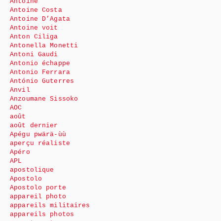
Antoine
Antoine Costa
Antoine D’Agata
Antoine voit
Anton Ciliga
Antonella Monetti
Antoni Gaudi
Antonio échappe
Antonio Ferrara
António Guterres
Anvil
Anzoumane Sissoko
AOC
août
août dernier
Apégu pwärä-ùù
aperçu réaliste
Apéro
APL
apostolique
Apostolo
Apostolo porte
appareil photo
appareils militaires
appareils photos