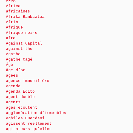
AFPA
Africa
africaines
Afrika Bambaataa
Afrin
Afrique
Afrique noire
afro
Against Capital
against the
Agathe
Agathe Cagé
Âgé
âge d’or
âgées
agence immobilière
Agenda
Agenda Édito
agent double
agents
âges écoutent
agglomération d’immeubles
Aghiles Ouerdani
agissent réellement
agitateurs qu’elles