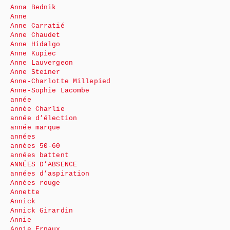
Anna Bednik
Anne
Anne Carratié
Anne Chaudet
Anne Hidalgo
Anne Kupiec
Anne Lauvergeon
Anne Steiner
Anne-Charlotte Millepied
Anne-Sophie Lacombe
année
année Charlie
année d’élection
année marque
années
années 50-60
années battent
ANNÉES D’ABSENCE
années d’aspiration
Années rouge
Annette
Annick
Annick Girardin
Annie
Annie Ernaux