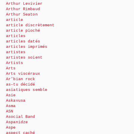
Arthur Levivier
Arthur Rimbaud
Arthur Seaton
article
article discrètement
article pioché
articles
articles datés
articles imprimés
artistes
artistes soient
Artists
Arts
Arts viscéraux
Ar’bian rock
as-tu décidé
asiatiques semble
Asie
Askavusa
Asma
ASN
Asocial Band
Aspanidze
Aspe
aspect caché