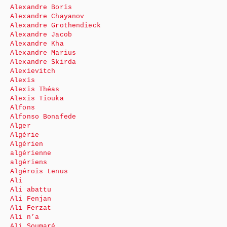
Alexandre Boris
Alexandre Chayanov
Alexandre Grothendieck
Alexandre Jacob
Alexandre Kha
Alexandre Marius
Alexandre Skirda
Alexievitch
Alexis
Alexis Théas
Alexis Tiouka
Alfons
Alfonso Bonafede
Alger
Algérie
Algérien
algérienne
algériens
Algérois tenus
Ali
Ali abattu
Ali Fenjan
Ali Ferzat
Ali n’a
Ali Soumaré