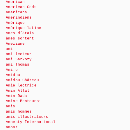
American
American Gods
Americans
Amérindiens
Amérique
Amérique latine
Âmes d’Atala
âmes sortent
Ameziane
ami
ami lecteur
ami Sarkozy
ami Thomas
Ami.e
Amidou
Amidou Château
Amie lectrice
Amin Allal
Amin Dada
Amine Bentounsi
amis
amis hommes
amis illustrateurs
Amnesty International
amont