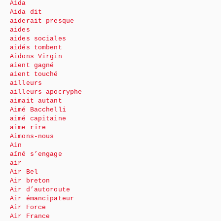
Aida
Aida dit
aiderait presque
aides
aides sociales
aidés tombent
Aidons Virgin
aient gagné
aient touché
ailleurs
ailleurs apocryphe
aimait autant
Aimé Bacchelli
aimé capitaine
aime rire
Aimons-nous
Ain
aîné s’engage
air
Air Bel
Air breton
Air d’autoroute
Air émancipateur
Air Force
Air France