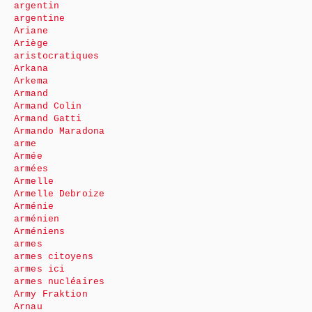
argentin
argentine
Ariane
Ariège
aristocratiques
Arkana
Arkema
Armand
Armand Colin
Armand Gatti
Armando Maradona
arme
Armée
armées
Armelle
Armelle Debroize
Arménie
arménien
Arméniens
armes
armes citoyens
armes ici
armes nucléaires
Army Fraktion
Arnau