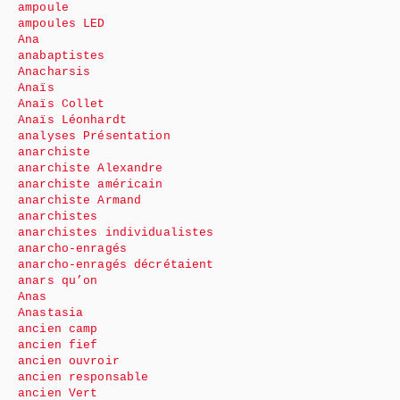
ampoule
ampoules LED
Ana
anabaptistes
Anacharsis
Anaïs
Anaïs Collet
Anaïs Léonhardt
analyses Présentation
anarchiste
anarchiste Alexandre
anarchiste américain
anarchiste Armand
anarchistes
anarchistes individualistes
anarcho-enragés
anarcho-enragés décrétaient
anars qu’on
Anas
Anastasia
ancien camp
ancien fief
ancien ouvroir
ancien responsable
ancien Vert