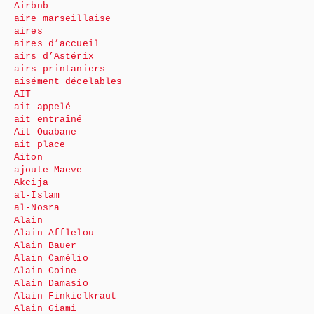
Airbnb
aire marseillaise
aires
aires d’accueil
airs d’Astérix
airs printaniers
aisément décelables
AIT
ait appelé
ait entraîné
Ait Ouabane
ait place
Aiton
ajoute Maeve
Akcija
al-Islam
al-Nosra
Alain
Alain Afflelou
Alain Bauer
Alain Camélio
Alain Coine
Alain Damasio
Alain Finkielkraut
Alain Giami