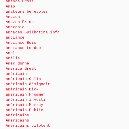
Amanda Cross
Amap
amateurs bénévoles
Amazon
Amazon Prime
Amazonie
ambages Guilhotina.info
ambiance
Ambiance Bois
ambiance tendue
Amel
Amélie
Amer donne
America Great
américain
américain Colin
américain désignait
américain Dick
américain Frommer
américain investi
américain Murray
américain Public
américaine
Américains
Américains pilotent