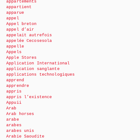
appartements
appartient
apparue
appel
Appel breton
appel d’air
appelait autrefois
appelée Cecosesola
appelle
Appels
Apple Stores
Application International
application sanglante
applications technologiques
apprend
apprendre
appris
appris l’existence
Appuii
Arab
Arab horses
arabe
arabes
arabes unis
Arabie Saoudite