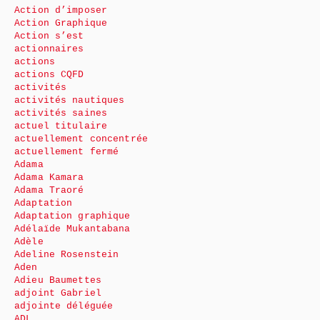
Action d’imposer
Action Graphique
Action s’est
actionnaires
actions
actions CQFD
activités
activités nautiques
activités saines
actuel titulaire
actuellement concentrée
actuellement fermé
Adama
Adama Kamara
Adama Traoré
Adaptation
Adaptation graphique
Adélaïde Mukantabana
Adèle
Adeline Rosenstein
Aden
Adieu Baumettes
adjoint Gabriel
adjointe déléguée
ADL