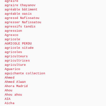
agraire
agraire Chayanov
agréable bâtiment
agréable oasis
agressé Nafissatou
agresser Nafissatou
agressifs tandis
agression
Agrexco
agricole
AGRICOLE PERDU
agricole située
agricoles
agriculteurs
agricultrices
agriculture
Aguarico
aguichante collection
Ahmed
Ahmed Alwan
Ahora Madrid
Ahou
Ahou ahou
AIA
Aïcha