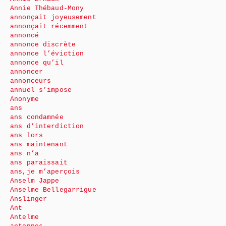
Annie Thébaud-Mony
annonçait joyeusement
annonçait récemment
annoncé
annonce discrète
annonce l’éviction
annonce qu’il
annoncer
annonceurs
annuel s’impose
Anonyme
ans
ans condamnée
ans d’interdiction
ans lors
ans maintenant
ans n’a
ans paraissait
ans,je m’aperçois
Anselm Jappe
Anselme Bellegarrigue
Anslinger
Ant
Antelme