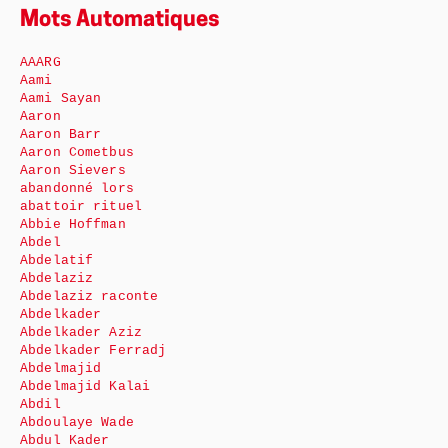
Mots Automatiques
AAARG
Aami
Aami Sayan
Aaron
Aaron Barr
Aaron Cometbus
Aaron Sievers
abandonné lors
abattoir rituel
Abbie Hoffman
Abdel
Abdelatif
Abdelaziz
Abdelaziz raconte
Abdelkader
Abdelkader Aziz
Abdelkader Ferradj
Abdelmajid
Abdelmajid Kalai
Abdil
Abdoulaye Wade
Abdul Kader