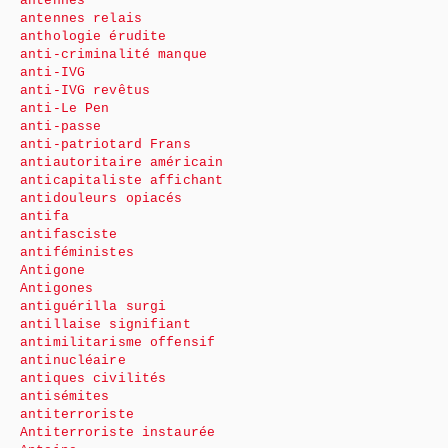
antennes
antennes relais
anthologie érudite
anti-criminalité manque
anti-IVG
anti-IVG revêtus
anti-Le Pen
anti-passe
anti-patriotard Frans
antiautoritaire américain
anticapitaliste affichant
antidouleurs opiacés
antifa
antifasciste
antiféministes
Antigone
Antigones
antiguérilla surgi
antillaise signifiant
antimilitarisme offensif
antinucléaire
antiques civilités
antisémites
antiterroriste
Antiterroriste instaurée