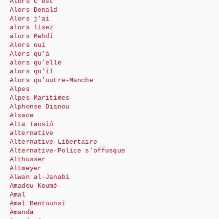
Alors c’est
Alors Donald
Alors j’ai
alors lisez
alors Mehdi
Alors oui
Alors qu’à
alors qu’elle
alors qu’il
Alors qu’outre-Manche
Alpes
Alpes-Maritimes
Alphonse Dianou
Alsace
Alta Tansió
alternative
Alternative Libertaire
Alternative-Police s’offusque
Althusser
Altmeyer
Alwan al-Janabi
Amadou Koumé
Amal
Amal Bentounsi
Amanda