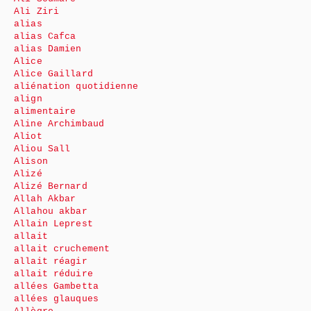
Ali Ziri
alias
alias Cafca
alias Damien
Alice
Alice Gaillard
aliénation quotidienne
align
alimentaire
Aline Archimbaud
Aliot
Aliou Sall
Alison
Alizé
Alizé Bernard
Allah Akbar
Allahou akbar
Allain Leprest
allait
allait cruchement
allait réagir
allait réduire
allées Gambetta
allées glauques