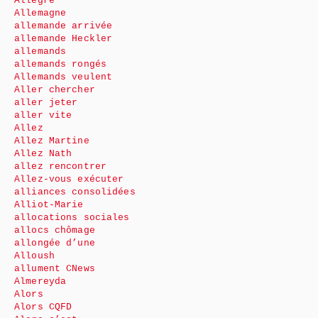
Allègre
Allemagne
allemande arrivée
allemande Heckler
allemands
allemands rongés
Allemands veulent
Aller chercher
aller jeter
aller vite
Allez
Allez Martine
Allez Nath
allez rencontrer
Allez-vous exécuter
alliances consolidées
Alliot-Marie
allocations sociales
allocs chômage
allongée d’une
Alloush
allument CNews
Almereyda
Alors
Alors CQFD