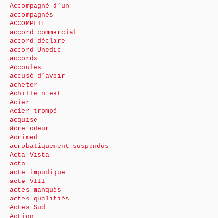
Accompagné d’un
accompagnés
ACCOMPLIE
accord commercial
accord déclare
accord Unedic
accords
Accoules
accusé d’avoir
acheter
Achille n’est
Acier
Acier trompé
acquise
âcre odeur
Acrimed
acrobatiquement suspendus
Acta Vista
acte
acte impudique
acte VIII
actes manqués
actes qualifiés
Actes Sud
Action