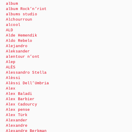
album
album Rock’n’riot
albums studio
Alchourroun
alcool
ALD
Alde Hemendik
Aldo Rebelo
Alejandro
Aleksander
alentour n’ont
Alep
ALÈS
Alessandro Stella
Alèssi
Alèssi Dell’Umbria
Alex
Alex Baladi
Alex Barbier
Alex Cadourcy
Alex pense
Alex Türk
Alexander
Alexandre
Alexandre Berkman