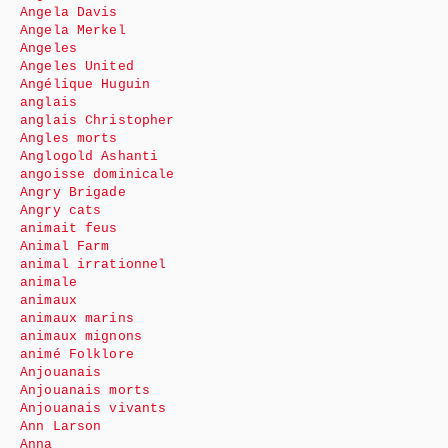
Angela Davis
Angela Merkel
Angeles
Angeles United
Angélique Huguin
anglais
anglais Christopher
Angles morts
Anglogold Ashanti
angoisse dominicale
Angry Brigade
Angry cats
animait feus
Animal Farm
animal irrationnel
animale
animaux
animaux marins
animaux mignons
animé Folklore
Anjouanais
Anjouanais morts
Anjouanais vivants
Ann Larson
Anna