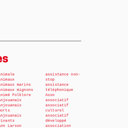
es
animale
assistance non-
animaux
stop
animaux marins
assistance
animaux mignons
téléphonique
animé Folklore
Asso
Anjouanais
associatif
Anjouanais
associatif
morts
culturel
Anjouanais
associatif
vivants
développé
Ann Larson
association