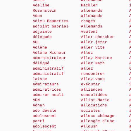
Adèle
allemande
Adeline
Heckler
Rosenstein
allemands
Aden
allemands
Adieu Baumettes
rongés
adjoint Gabriel
Allemands
adjointe
veulent
déléguée
Aller chercher
ADL
aller jeter
Adlène
aller vite
Adlène Hicheur
Allez
administrateur
Allez Martine
délégué
Allez Nath
administratif
allez
administratif
rencontrer
laisse
Allez-vous
admirateurs
exécuter
admiratrices
alliances
admirer moult
consolidées
ADN
Alliot-Marie
Adnan
allocations
ado dévale
sociales
adolescent
allocs chômage
parti
allongée d’une
adolescent
Alloush