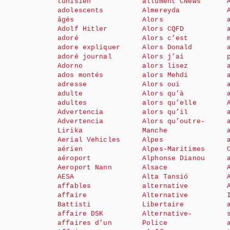
tunisien
allument CNews
adolescents
Almereyda
âgés
Alors
Adolf Hitler
Alors CQFD
adoré
Alors c’est
adore expliquer
Alors Donald
adoré journal
Alors j’ai
Adorno
alors lisez
ados montés
alors Mehdi
adresse
Alors oui
adulte
Alors qu’à
adultes
alors qu’elle
Advertencia
alors qu’il
Advertencia
Alors qu’outre-
Lirika
Manche
Aerial Vehicles
Alpes
aérien
Alpes-Maritimes
aéroport
Alphonse Dianou
Aeroport Nann
Alsace
AESA
Alta Tansió
affables
alternative
affaire
Alternative
Battisti
Libertaire
affaire DSK
Alternative-
affaires d’un
Police