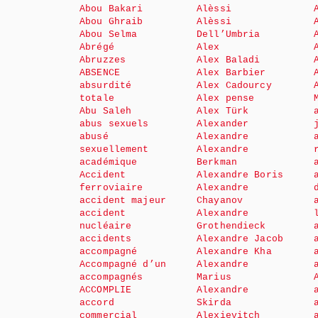
Abou Bakari
Alèssi
Abou Ghraib
Alèssi
Abou Selma
Dell’Umbria
Abrégé
Alex
Abruzzes
Alex Baladi
ABSENCE
Alex Barbier
absurdité
Alex Cadourcy
totale
Alex pense
Abu Saleh
Alex Türk
abus sexuels
Alexander
abusé
Alexandre
sexuellement
Alexandre
académique
Berkman
Accident
Alexandre Boris
ferroviaire
Alexandre
accident majeur
Chayanov
accident
Alexandre
nucléaire
Grothendieck
accidents
Alexandre Jacob
accompagné
Alexandre Kha
Accompagné d’un
Alexandre
accompagnés
Marius
ACCOMPLIE
Alexandre
accord
Skirda
commercial
Alexievitch