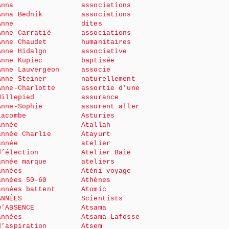
Anna
associations
Anna Bednik
associations
Anne
dites
Anne Carratié
associations
Anne Chaudet
humanitaires
Anne Hidalgo
associative
Anne Kupiec
baptisée
Anne Lauvergeon
associe
Anne Steiner
naturellement
Anne-Charlotte
assortie d’une
Millepied
assurance
Anne-Sophie
assurent aller
Lacombe
Asturies
année
Atallah
année Charlie
Atayurt
année
atelier
d’élection
Atelier Baie
année marque
ateliers
années
Aténi voyage
années 50-60
Athènes
années battent
Atomic
ANNÉES
Scientists
D’ABSENCE
Atsama
années
Atsama Lafosse
d’aspiration
Atsem