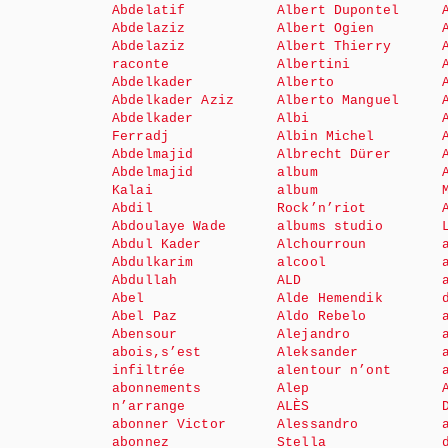
Abdelatif
Albert Dupontel
Abdelaziz
Albert Ogien
Abdelaziz
Albert Thierry
raconte
Albertini
Abdelkader
Alberto
Abdelkader Aziz
Alberto Manguel
Abdelkader
Albi
Ferradj
Albin Michel
Abdelmajid
Albrecht Dürer
Abdelmajid
album
Kalai
album
Abdil
Rock’n’riot
Abdoulaye Wade
albums studio
Abdul Kader
Alchourroun
Abdulkarim
alcool
Abdullah
ALD
Abel
Alde Hemendik
Abel Paz
Aldo Rebelo
Abensour
Alejandro
abois,s’est
Aleksander
infiltrée
alentour n’ont
abonnements
Alep
n’arrange
ALÈS
abonner Victor
Alessandro
abonnez
Stella