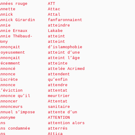
Années rouge
ATT
Annette
Attac
Annick
Attal
Annick Girardin
fanfaronnaient
Annie
atteindre
Annie Ernaux
Lakabe
Annie Thébaud-
atteint
Mony
atteint
annonçait
d’islamophobie
joyeusement
atteint d’une
annonçait
atteint l’âge
récemment
atteinte
annoncé
attelée Acrimed
annonce
attendent
discrète
qu’enfin
annonce
attendre
l’éviction
attentat
annonce qu’il
meurtrier
annoncer
Attentat
annonceurs
sanitaire
annuel s’impose
attente d’un
Anonyme
ATTENTION
ans
attention alors
ans condamnée
atterrés
ans
Attica