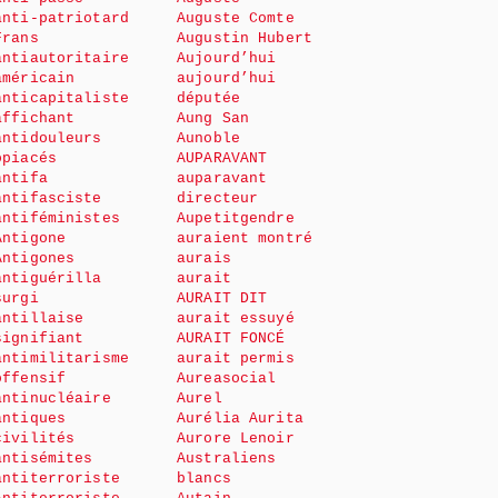
anti-patriotard
Auguste Comte
Frans
Augustin Hubert
antiautoritaire
Aujourd’hui
américain
aujourd’hui
anticapitaliste
députée
affichant
Aung San
antidouleurs
Aunoble
opiacés
AUPARAVANT
antifa
auparavant
antifasciste
directeur
antiféministes
Aupetitgendre
Antigone
auraient montré
Antigones
aurais
antiguérilla
aurait
surgi
AURAIT DIT
antillaise
aurait essuyé
signifiant
AURAIT FONCÉ
antimilitarisme
aurait permis
offensif
Aureasocial
antinucléaire
Aurel
antiques
Aurélia Aurita
civilités
Aurore Lenoir
antisémites
Australiens
antiterroriste
blancs