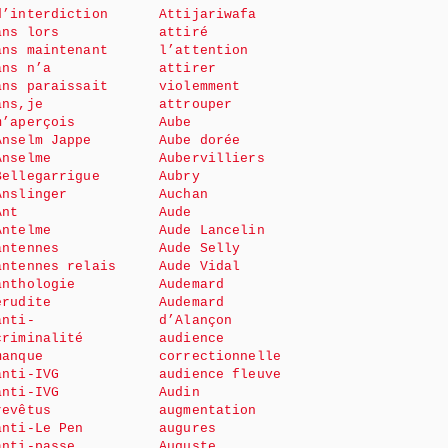
d’interdiction
Attijariwafa
ans lors
attiré
ans maintenant
l’attention
ans n’a
attirer
ans paraissait
violemment
ans,je
attrouper
m’aperçois
Aube
Anselm Jappe
Aube dorée
Anselme
Aubervilliers
Bellegarrigue
Aubry
Anslinger
Auchan
Ant
Aude
Antelme
Aude Lancelin
antennes
Aude Selly
antennes relais
Aude Vidal
anthologie
Audemard
érudite
Audemard
anti-
d’Alançon
criminalité
audience
manque
correctionnelle
anti-IVG
audience fleuve
anti-IVG
Audin
revêtus
augmentation
anti-Le Pen
augures
anti-passe
Auguste