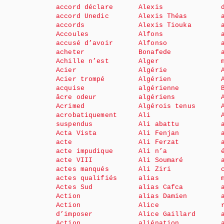
accord déclare
Alexis
accord Unedic
Alexis Théas
accords
Alexis Tiouka
Accoules
Alfons
accusé d’avoir
Alfonso
acheter
Bonafede
Achille n’est
Alger
Acier
Algérie
Acier trompé
Algérien
acquise
algérienne
âcre odeur
algériens
Acrimed
Algérois tenus
acrobatiquement
Ali
suspendus
Ali abattu
Acta Vista
Ali Fenjan
acte
Ali Ferzat
acte impudique
Ali n’a
acte VIII
Ali Soumaré
actes manqués
Ali Ziri
actes qualifiés
alias
Actes Sud
alias Cafca
Action
alias Damien
Action
Alice
d’imposer
Alice Gaillard
Action
aliénation