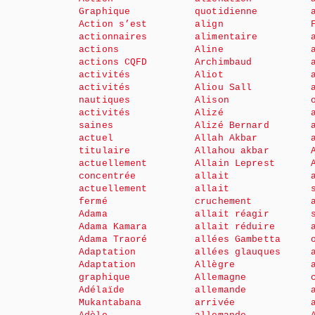
Graphique
quotidienne
Action s’est
align
actionnaires
alimentaire
actions
Aline
actions CQFD
Archimbaud
activités
Aliot
activités
Aliou Sall
nautiques
Alison
activités
Alizé
saines
Alizé Bernard
actuel
Allah Akbar
titulaire
Allahou akbar
actuellement
Allain Leprest
concentrée
allait
actuellement
allait
fermé
cruchement
Adama
allait réagir
Adama Kamara
allait réduire
Adama Traoré
allées Gambetta
Adaptation
allées glauques
Adaptation
Allègre
graphique
Allemagne
Adélaïde
allemande
Mukantabana
arrivée