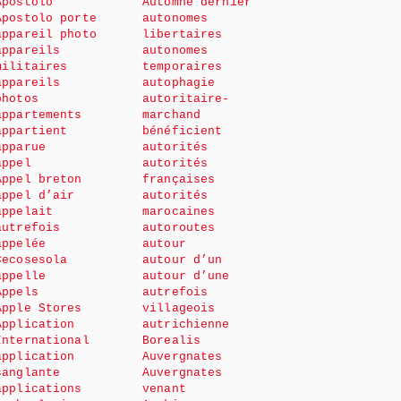
Apostolo
Automne dernier
Apostolo porte
autonomes
appareil photo
libertaires
appareils
autonomes
militaires
temporaires
appareils
autophagie
photos
autoritaire-
appartements
marchand
appartient
bénéficient
apparue
autorités
appel
autorités
Appel breton
françaises
appel d’air
autorités
appelait
marocaines
autrefois
autoroutes
appelée
autour
Cecosesola
autour d’un
appelle
autour d’une
Appels
autrefois
Apple Stores
villageois
Application
autrichienne
International
Borealis
application
Auvergnates
sanglante
Auvergnates
applications
venant