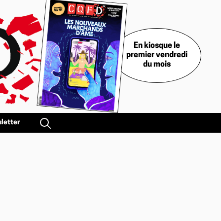
En kiosque le
premier vendredi
du mois
letter