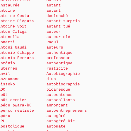
Antiterroriste
Autain
instaurée
autant
Antoine
autant
Antoine Costa
déclenché
Antoine D’Agata
autant surpris
Antoine voit
autant tué
Anton Ciliga
auteur
Antonella
auteur-clé
Monetti
Raoul
Antoni Gaudi
auteurs
Antonio échappe
authentique
Antonio Ferrara
professeur
António
authentique
Guterres
rusticité
Anvil
Autobiographie
Anzoumane
d’un
Sissoko
autobiographie
AOC
picaresque
août
autochtones
août dernier
autocollants
Apégu pwärä-ùù
annonçant
aperçu réaliste
autoentrepreneurs
Apéro
autogéré
APL
autogéré Die
apostolique
automate