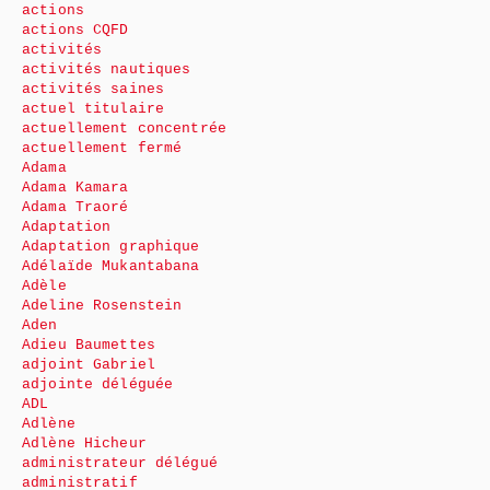
actions
actions CQFD
activités
activités nautiques
activités saines
actuel titulaire
actuellement concentrée
actuellement fermé
Adama
Adama Kamara
Adama Traoré
Adaptation
Adaptation graphique
Adélaïde Mukantabana
Adèle
Adeline Rosenstein
Aden
Adieu Baumettes
adjoint Gabriel
adjointe déléguée
ADL
Adlène
Adlène Hicheur
administrateur délégué
administratif