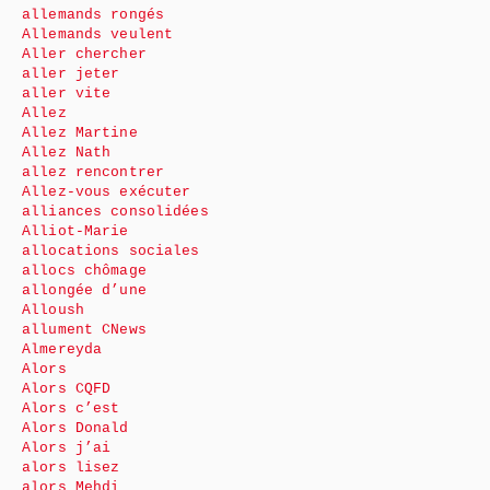
allemands rongés
Allemands veulent
Aller chercher
aller jeter
aller vite
Allez
Allez Martine
Allez Nath
allez rencontrer
Allez-vous exécuter
alliances consolidées
Alliot-Marie
allocations sociales
allocs chômage
allongée d’une
Alloush
allument CNews
Almereyda
Alors
Alors CQFD
Alors c’est
Alors Donald
Alors j’ai
alors lisez
alors Mehdi