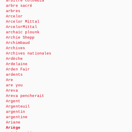
arbitre Colombia
arbre sacré
arbres
Arcelor
Arcelor Mittal
ArcelorMittal
archaïc plounk
Archie Shepp
Archimbaud
Archives
Archives nationales
Ardèche
Ardelaine
Arden Fair
ardents
Are
are you
Areva
Areva pencherait
Argent
Argenteuil
argentin
argentine
Ariane
Ariège