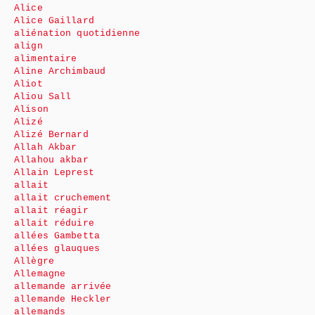
Alice
Alice Gaillard
aliénation quotidienne
align
alimentaire
Aline Archimbaud
Aliot
Aliou Sall
Alison
Alizé
Alizé Bernard
Allah Akbar
Allahou akbar
Allain Leprest
allait
allait cruchement
allait réagir
allait réduire
allées Gambetta
allées glauques
Allègre
Allemagne
allemande arrivée
allemande Heckler
allemands