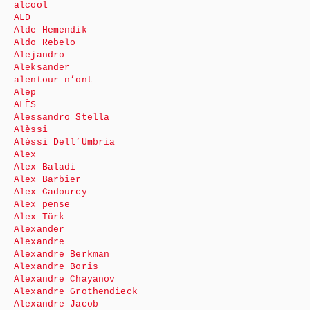
alcool
ALD
Alde Hemendik
Aldo Rebelo
Alejandro
Aleksander
alentour n’ont
Alep
ALÈS
Alessandro Stella
Alèssi
Alèssi Dell’Umbria
Alex
Alex Baladi
Alex Barbier
Alex Cadourcy
Alex pense
Alex Türk
Alexander
Alexandre
Alexandre Berkman
Alexandre Boris
Alexandre Chayanov
Alexandre Grothendieck
Alexandre Jacob