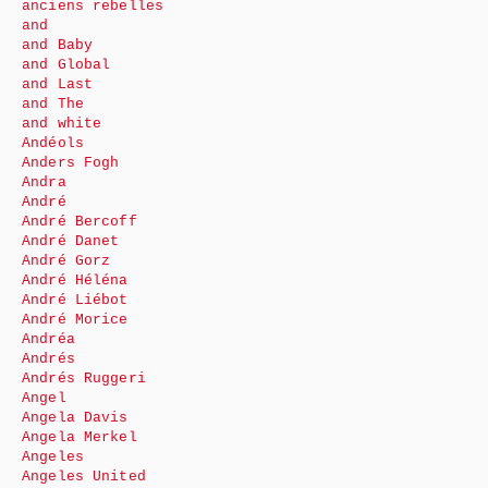
anciens rebelles
and
and Baby
and Global
and Last
and The
and white
Andéols
Anders Fogh
Andra
André
André Bercoff
André Danet
André Gorz
André Héléna
André Liébot
André Morice
Andréa
Andrés
Andrés Ruggeri
Angel
Angela Davis
Angela Merkel
Angeles
Angeles United