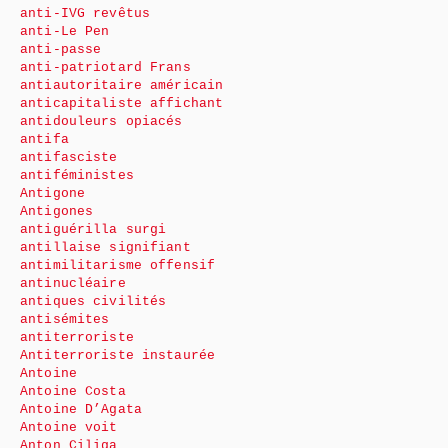
anti-IVG revêtus
anti-Le Pen
anti-passe
anti-patriotard Frans
antiautoritaire américain
anticapitaliste affichant
antidouleurs opiacés
antifa
antifasciste
antiféministes
Antigone
Antigones
antiguérilla surgi
antillaise signifiant
antimilitarisme offensif
antinucléaire
antiques civilités
antisémites
antiterroriste
Antiterroriste instaurée
Antoine
Antoine Costa
Antoine D’Agata
Antoine voit
Anton Ciliga