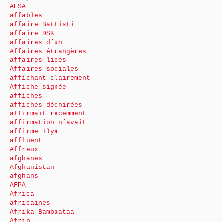
AESA
affables
affaire Battisti
affaire DSK
affaires d’un
Affaires étrangères
affaires liées
Affaires sociales
affichant clairement
Affiche signée
affiches
affiches déchirées
affirmait récemment
affirmation n’avait
affirme Ilya
affluent
Affreux
afghanes
Afghanistan
afghans
AFPA
Africa
africaines
Afrika Bambaataa
Afrin