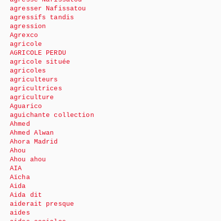
agresser Nafissatou
agressifs tandis
agression
Agrexco
agricole
AGRICOLE PERDU
agricole située
agricoles
agriculteurs
agricultrices
agriculture
Aguarico
aguichante collection
Ahmed
Ahmed Alwan
Ahora Madrid
Ahou
Ahou ahou
AIA
Aïcha
Aida
Aida dit
aiderait presque
aides