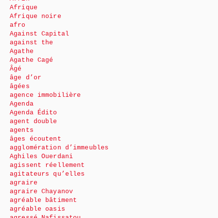
Afrique
Afrique noire
afro
Against Capital
against the
Agathe
Agathe Cagé
Âgé
âge d’or
âgées
agence immobilière
Agenda
Agenda Édito
agent double
agents
âges écoutent
agglomération d’immeubles
Aghiles Ouerdani
agissent réellement
agitateurs qu’elles
agraire
agraire Chayanov
agréable bâtiment
agréable oasis
agressé Nafissatou