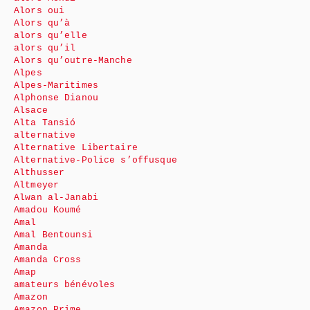
Alors oui
Alors qu’à
alors qu’elle
alors qu’il
Alors qu’outre-Manche
Alpes
Alpes-Maritimes
Alphonse Dianou
Alsace
Alta Tansió
alternative
Alternative Libertaire
Alternative-Police s’offusque
Althusser
Altmeyer
Alwan al-Janabi
Amadou Koumé
Amal
Amal Bentounsi
Amanda
Amanda Cross
Amap
amateurs bénévoles
Amazon
Amazon Prime