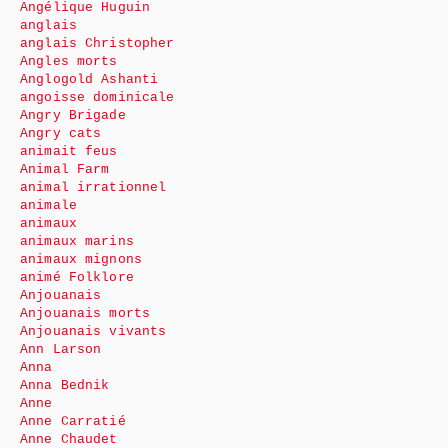
Angélique Huguin
anglais
anglais Christopher
Angles morts
Anglogold Ashanti
angoisse dominicale
Angry Brigade
Angry cats
animait feus
Animal Farm
animal irrationnel
animale
animaux
animaux marins
animaux mignons
animé Folklore
Anjouanais
Anjouanais morts
Anjouanais vivants
Ann Larson
Anna
Anna Bednik
Anne
Anne Carratié
Anne Chaudet