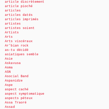
article discrètement
article pioché
articles
articles datés
articles imprimés
artistes
artistes soient
Artists
Arts
Arts viscéraux
Ar’bian rock
as-tu décidé
asiatiques semble
Asie
Askavusa
Asma
ASN
Asocial Band
Aspanidze
Aspe
aspect caché
aspect symptomatique
aspects péteux
Assa Traoré
Assad