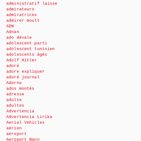
administratif laisse
admirateurs
admiratrices
admirer moult
ADN
Adnan
ado dévale
adolescent parti
adolescent tunisien
adolescents âgés
Adolf Hitler
adoré
adore expliquer
adoré journal
Adorno
ados montés
adresse
adulte
adultes
Advertencia
Advertencia Lirika
Aerial Vehicles
aérien
aéroport
Aeroport Nann