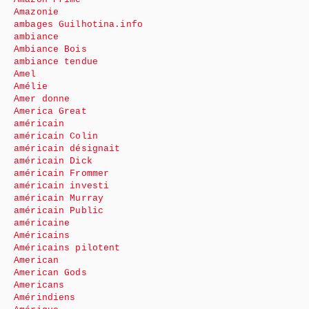
Amazonie
ambages Guilhotina.info
ambiance
Ambiance Bois
ambiance tendue
Amel
Amélie
Amer donne
America Great
américain
américain Colin
américain désignait
américain Dick
américain Frommer
américain investi
américain Murray
américain Public
américaine
Américains
Américains pilotent
American
American Gods
Americans
Amérindiens