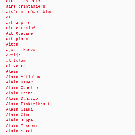
airs d’Astérix
airs printaniers
aisément décelables
AIT
ait appelé
ait entraîné
Ait Ouabane
ait place
Aiton
ajoute Maeve
Akcija
al-Islam
al-Nosra
Alain
Alain Afflelou
Alain Bauer
Alain Camélio
Alain Coine
Alain Damasio
Alain Finkielkraut
Alain Giami
Alain Glon
Alain Juppé
Alain Mosconi
Alain Soral