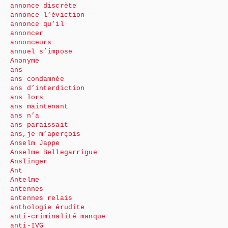
annonce discrète
annonce l’éviction
annonce qu’il
annoncer
annonceurs
annuel s’impose
Anonyme
ans
ans condamnée
ans d’interdiction
ans lors
ans maintenant
ans n’a
ans paraissait
ans,je m’aperçois
Anselm Jappe
Anselme Bellegarrigue
Anslinger
Ant
Antelme
antennes
antennes relais
anthologie érudite
anti-criminalité manque
anti-IVG