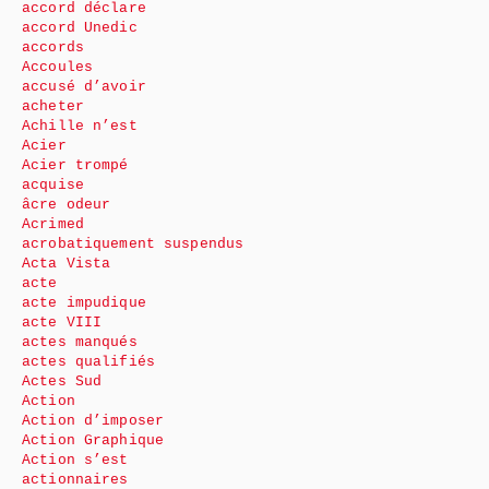
accord déclare
accord Unedic
accords
Accoules
accusé d’avoir
acheter
Achille n’est
Acier
Acier trompé
acquise
âcre odeur
Acrimed
acrobatiquement suspendus
Acta Vista
acte
acte impudique
acte VIII
actes manqués
actes qualifiés
Actes Sud
Action
Action d’imposer
Action Graphique
Action s’est
actionnaires