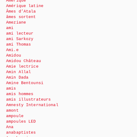
Amérique
Amérique latine
Âmes d’Atala
âmes sortent
Ameziane
ami
ami lecteur
ami Sarkozy
ami Thomas
Ami.e
Amidou
Amidou Château
Amie lectrice
Amin Allal
Amin Dada
Amine Bentounsi
amis
amis hommes
amis illustrateurs
Amnesty International
amont
ampoule
ampoules LED
Ana
anabaptistes