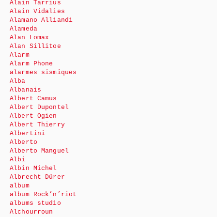
Alain Tarrius
Alain Vidalies
Alamano Alliandi
Alameda
Alan Lomax
Alan Sillitoe
Alarm
Alarm Phone
alarmes sismiques
Alba
Albanais
Albert Camus
Albert Dupontel
Albert Ogien
Albert Thierry
Albertini
Alberto
Alberto Manguel
Albi
Albin Michel
Albrecht Dürer
album
album Rock’n’riot
albums studio
Alchourroun