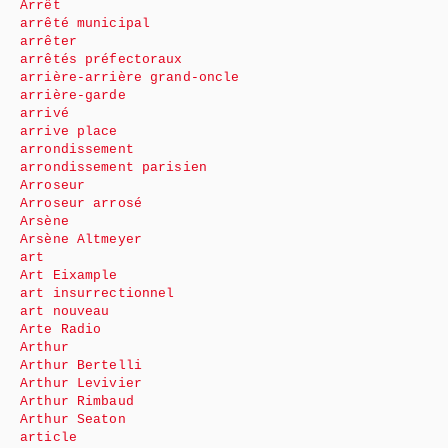
Arrêt
arrêté municipal
arrêter
arrêtés préfectoraux
arrière-arrière grand-oncle
arrière-garde
arrivé
arrive place
arrondissement
arrondissement parisien
Arroseur
Arroseur arrosé
Arsène
Arsène Altmeyer
art
Art Eixample
art insurrectionnel
art nouveau
Arte Radio
Arthur
Arthur Bertelli
Arthur Levivier
Arthur Rimbaud
Arthur Seaton
article