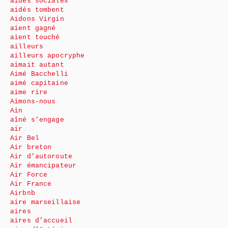
aides sociales
aidés tombent
Aidons Virgin
aient gagné
aient touché
ailleurs
ailleurs apocryphe
aimait autant
Aimé Bacchelli
aimé capitaine
aime rire
Aimons-nous
Ain
aîné s’engage
air
Air Bel
Air breton
Air d’autoroute
Air émancipateur
Air Force
Air France
Airbnb
aire marseillaise
aires
aires d’accueil