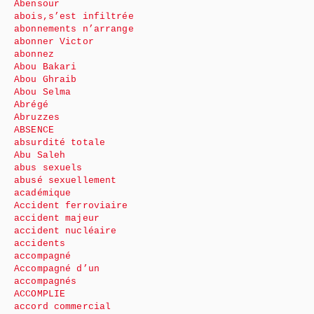
Abensour
abois,s’est infiltrée
abonnements n’arrange
abonner Victor
abonnez
Abou Bakari
Abou Ghraib
Abou Selma
Abrégé
Abruzzes
ABSENCE
absurdité totale
Abu Saleh
abus sexuels
abusé sexuellement
académique
Accident ferroviaire
accident majeur
accident nucléaire
accidents
accompagné
Accompagné d’un
accompagnés
ACCOMPLIE
accord commercial