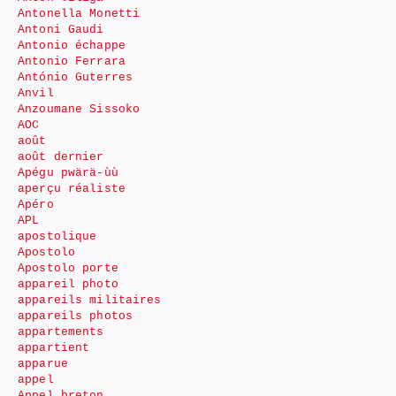
Antonella Monetti
Antoni Gaudi
Antonio échappe
Antonio Ferrara
António Guterres
Anvil
Anzoumane Sissoko
AOC
août
août dernier
Apégu pwärä-ùù
aperçu réaliste
Apéro
APL
apostolique
Apostolo
Apostolo porte
appareil photo
appareils militaires
appareils photos
appartements
appartient
apparue
appel
Appel breton