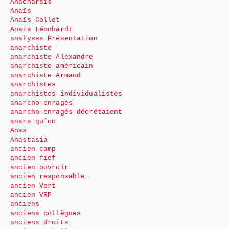
Anacharsis
Anaïs
Anaïs Collet
Anaïs Léonhardt
analyses Présentation
anarchiste
anarchiste Alexandre
anarchiste américain
anarchiste Armand
anarchistes
anarchistes individualistes
anarcho-enragés
anarcho-enragés décrétaient
anars qu’on
Anas
Anastasia
ancien camp
ancien fief
ancien ouvroir
ancien responsable
ancien Vert
ancien VRP
anciens
anciens collègues
anciens droits