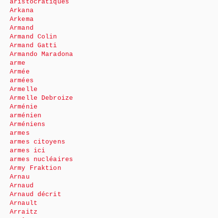
aristocratiques
Arkana
Arkema
Armand
Armand Colin
Armand Gatti
Armando Maradona
arme
Armée
armées
Armelle
Armelle Debroize
Arménie
arménien
Arméniens
armes
armes citoyens
armes ici
armes nucléaires
Army Fraktion
Arnau
Arnaud
Arnaud décrit
Arnault
Arraitz