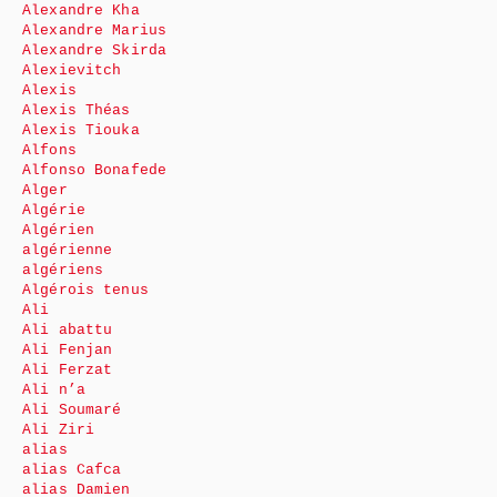
Alexandre Kha
Alexandre Marius
Alexandre Skirda
Alexievitch
Alexis
Alexis Théas
Alexis Tiouka
Alfons
Alfonso Bonafede
Alger
Algérie
Algérien
algérienne
algériens
Algérois tenus
Ali
Ali abattu
Ali Fenjan
Ali Ferzat
Ali n’a
Ali Soumaré
Ali Ziri
alias
alias Cafca
alias Damien