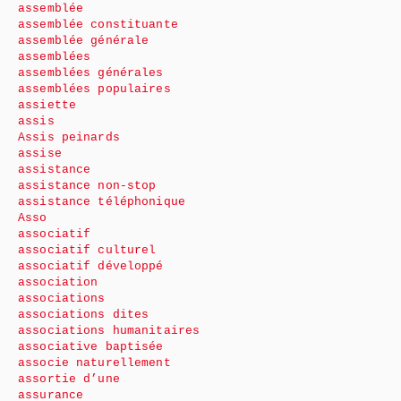
assemblée
assemblée constituante
assemblée générale
assemblées
assemblées générales
assemblées populaires
assiette
assis
Assis peinards
assise
assistance
assistance non-stop
assistance téléphonique
Asso
associatif
associatif culturel
associatif développé
association
associations
associations dites
associations humanitaires
associative baptisée
associe naturellement
assortie d’une
assurance