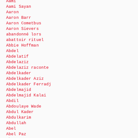
Aami
Aami Sayan
Aaron
Aaron Barr
Aaron Cometbus
Aaron Sievers
abandonné lors
abattoir rituel
Abbie Hoffman
Abdel
Abdelatif
Abdelaziz
Abdelaziz raconte
Abdelkader
Abdelkader Aziz
Abdelkader Ferradj
Abdelmajid
Abdelmajid Kalai
Abdil
Abdoulaye Wade
Abdul Kader
Abdulkarim
Abdullah
Abel
Abel Paz