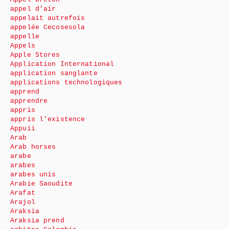
appel d’air
appelait autrefois
appelée Cecosesola
appelle
Appels
Apple Stores
Application International
application sanglante
applications technologiques
apprend
apprendre
appris
appris l’existence
Appuii
Arab
Arab horses
arabe
arabes
arabes unis
Arabie Saoudite
Arafat
Arajol
Araksia
Araksia prend