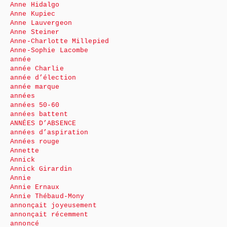
Anne Hidalgo
Anne Kupiec
Anne Lauvergeon
Anne Steiner
Anne-Charlotte Millepied
Anne-Sophie Lacombe
année
année Charlie
année d’élection
année marque
années
années 50-60
années battent
ANNÉES D’ABSENCE
années d’aspiration
Années rouge
Annette
Annick
Annick Girardin
Annie
Annie Ernaux
Annie Thébaud-Mony
annonçait joyeusement
annonçait récemment
annoncé