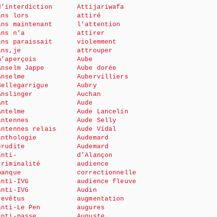
d’interdiction
Attijariwafa
ans lors
attiré
ans maintenant
l’attention
ans n’a
attirer
ans paraissait
violemment
ans,je
attrouper
m’aperçois
Aube
Anselm Jappe
Aube dorée
Anselme
Aubervilliers
Bellegarrigue
Aubry
Anslinger
Auchan
Ant
Aude
Antelme
Aude Lancelin
antennes
Aude Selly
antennes relais
Aude Vidal
anthologie
Audemard
érudite
Audemard
anti-
d’Alançon
criminalité
audience
manque
correctionnelle
anti-IVG
audience fleuve
anti-IVG
Audin
revêtus
augmentation
anti-Le Pen
augures
anti-passe
Auguste