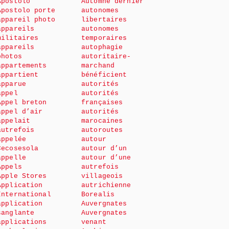
Apostolo
Automne dernier
Apostolo porte
autonomes
appareil photo
libertaires
appareils
autonomes
militaires
temporaires
appareils
autophagie
photos
autoritaire-
appartements
marchand
appartient
bénéficient
apparue
autorités
appel
autorités
Appel breton
françaises
appel d’air
autorités
appelait
marocaines
autrefois
autoroutes
appelée
autour
Cecosesola
autour d’un
appelle
autour d’une
Appels
autrefois
Apple Stores
villageois
Application
autrichienne
International
Borealis
application
Auvergnates
sanglante
Auvergnates
applications
venant