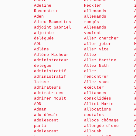
Adèle
allemande
Adeline
Heckler
Rosenstein
allemands
Aden
allemands
Adieu Baumettes
rongés
adjoint Gabriel
Allemands
adjointe
veulent
déléguée
Aller chercher
ADL
aller jeter
Adlène
aller vite
Adlène Hicheur
Allez
administrateur
Allez Martine
délégué
Allez Nath
administratif
allez
administratif
rencontrer
laisse
Allez-vous
admirateurs
exécuter
admiratrices
alliances
admirer moult
consolidées
ADN
Alliot-Marie
Adnan
allocations
ado dévale
sociales
adolescent
allocs chômage
parti
allongée d’une
adolescent
Alloush