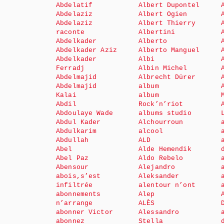
Abdelatif
Albert Dupontel
Abdelaziz
Albert Ogien
Abdelaziz
Albert Thierry
raconte
Albertini
Abdelkader
Alberto
Abdelkader Aziz
Alberto Manguel
Abdelkader
Albi
Ferradj
Albin Michel
Abdelmajid
Albrecht Dürer
Abdelmajid
album
Kalai
album
Abdil
Rock’n’riot
Abdoulaye Wade
albums studio
Abdul Kader
Alchourroun
Abdulkarim
alcool
Abdullah
ALD
Abel
Alde Hemendik
Abel Paz
Aldo Rebelo
Abensour
Alejandro
abois,s’est
Aleksander
infiltrée
alentour n’ont
abonnements
Alep
n’arrange
ALÈS
abonner Victor
Alessandro
abonnez
Stella