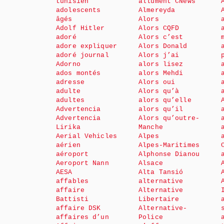
tunisien
allument CNews
adolescents
Almereyda
âgés
Alors
Adolf Hitler
Alors CQFD
adoré
Alors c’est
adore expliquer
Alors Donald
adoré journal
Alors j’ai
Adorno
alors lisez
ados montés
alors Mehdi
adresse
Alors oui
adulte
Alors qu’à
adultes
alors qu’elle
Advertencia
alors qu’il
Advertencia
Alors qu’outre-
Lirika
Manche
Aerial Vehicles
Alpes
aérien
Alpes-Maritimes
aéroport
Alphonse Dianou
Aeroport Nann
Alsace
AESA
Alta Tansió
affables
alternative
affaire
Alternative
Battisti
Libertaire
affaire DSK
Alternative-
affaires d’un
Police