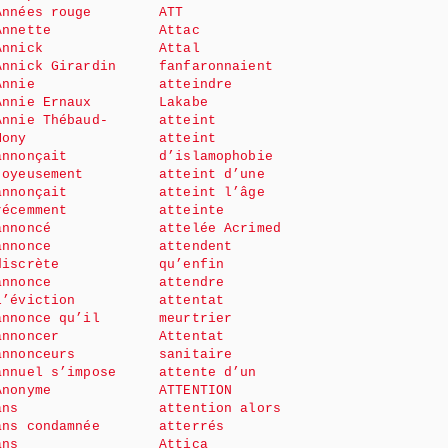
Années rouge
ATT
Annette
Attac
Annick
Attal
Annick Girardin
fanfaronnaient
Annie
atteindre
Annie Ernaux
Lakabe
Annie Thébaud-
atteint
Mony
atteint
annonçait
d’islamophobie
joyeusement
atteint d’une
annonçait
atteint l’âge
récemment
atteinte
annoncé
attelée Acrimed
annonce
attendent
discrète
qu’enfin
annonce
attendre
l’éviction
attentat
annonce qu’il
meurtrier
annoncer
Attentat
annonceurs
sanitaire
annuel s’impose
attente d’un
Anonyme
ATTENTION
ans
attention alors
ans condamnée
atterrés
ans
Attica