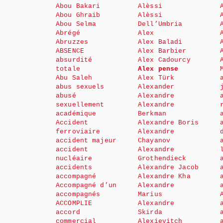
Abou Bakari
Alèssi
Abou Ghraib
Alèssi
Abou Selma
Dell’Umbria
Abrégé
Alex
Abruzzes
Alex Baladi
ABSENCE
Alex Barbier
absurdité
Alex Cadourcy
totale
Alex pense
Abu Saleh
Alex Türk
abus sexuels
Alexander
abusé
Alexandre
sexuellement
Alexandre
académique
Berkman
Accident
Alexandre Boris
ferroviaire
Alexandre
accident majeur
Chayanov
accident
Alexandre
nucléaire
Grothendieck
accidents
Alexandre Jacob
accompagné
Alexandre Kha
Accompagné d’un
Alexandre
accompagnés
Marius
ACCOMPLIE
Alexandre
accord
Skirda
commercial
Alexievitch