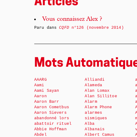
Articles
Vous connaissez Alex ?
Paru dans
CQFD
n°126 (novembre 2014)
Mots Automatiqu
AAARG
Alliandi
Aami
Alameda
Aami Sayan
Alan Lomax
Aaron
Alan Sillitoe
Aaron Barr
Alarm
Aaron Cometbus
Alarm Phone
Aaron Sievers
alarmes
abandonné lors
sismiques
abattoir rituel
Alba
Abbie Hoffman
Albanais
Abdel
Albert Camus