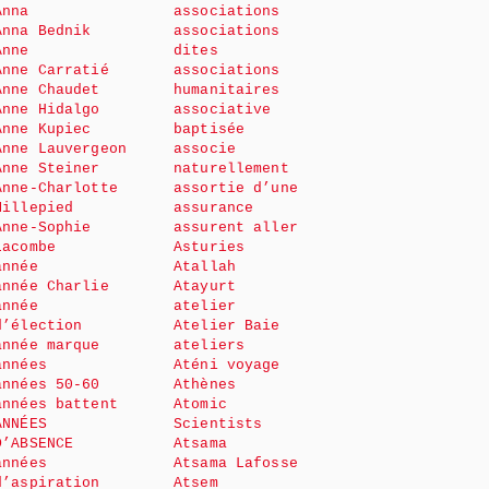
Anna
associations
Anna Bednik
associations
Anne
dites
Anne Carratié
associations
Anne Chaudet
humanitaires
Anne Hidalgo
associative
Anne Kupiec
baptisée
Anne Lauvergeon
associe
Anne Steiner
naturellement
Anne-Charlotte
assortie d’une
Millepied
assurance
Anne-Sophie
assurent aller
Lacombe
Asturies
année
Atallah
année Charlie
Atayurt
année
atelier
d’élection
Atelier Baie
année marque
ateliers
années
Aténi voyage
années 50-60
Athènes
années battent
Atomic
ANNÉES
Scientists
D’ABSENCE
Atsama
années
Atsama Lafosse
d’aspiration
Atsem