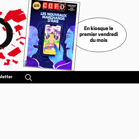
En kiosque le
premier vendredi
du mois
letter