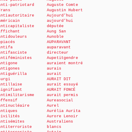
anti-patriotard
Auguste Comte
Frans
Augustin Hubert
antiautoritaire
Aujourd’hui
américain
aujourd’hui
anticapitaliste
députée
affichant
Aung San
antidouleurs
Aunoble
opiacés
AUPARAVANT
antifa
auparavant
antifasciste
directeur
antiféministes
Aupetitgendre
Antigone
auraient montré
Antigones
aurais
antiguérilla
aurait
surgi
AURAIT DIT
antillaise
aurait essuyé
signifiant
AURAIT FONCÉ
antimilitarisme
aurait permis
offensif
Aureasocial
antinucléaire
Aurel
antiques
Aurélia Aurita
civilités
Aurore Lenoir
antisémites
Australiens
antiterroriste
blancs