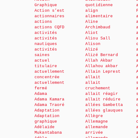
Graphique
quotidienne
Action s’est
align
actionnaires
alimentaire
actions
Aline
actions CQFD
Archimbaud
activités
Aliot
activités
Aliou Sall
nautiques
Alison
activités
Alizé
saines
Alizé Bernard
actuel
Allah Akbar
titulaire
Allahou akbar
actuellement
Allain Leprest
concentrée
allait
actuellement
allait
fermé
cruchement
Adama
allait réagir
Adama Kamara
allait réduire
Adama Traoré
allées Gambetta
Adaptation
allées glauques
Adaptation
Allègre
graphique
Allemagne
Adélaïde
allemande
Mukantabana
arrivée