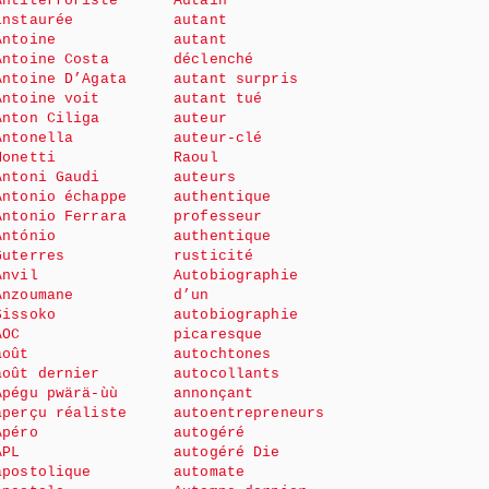
Antiterroriste
Autain
instaurée
autant
Antoine
autant
Antoine Costa
déclenché
Antoine D’Agata
autant surpris
Antoine voit
autant tué
Anton Ciliga
auteur
Antonella
auteur-clé
Monetti
Raoul
Antoni Gaudi
auteurs
Antonio échappe
authentique
Antonio Ferrara
professeur
António
authentique
Guterres
rusticité
Anvil
Autobiographie
Anzoumane
d’un
Sissoko
autobiographie
AOC
picaresque
août
autochtones
août dernier
autocollants
Apégu pwärä-ùù
annonçant
aperçu réaliste
autoentrepreneurs
Apéro
autogéré
APL
autogéré Die
apostolique
automate