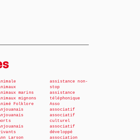
es
animale
assistance non-
animaux
stop
animaux marins
assistance
animaux mignons
téléphonique
animé Folklore
Asso
Anjouanais
associatif
Anjouanais
associatif
morts
culturel
Anjouanais
associatif
vivants
développé
Ann Larson
association