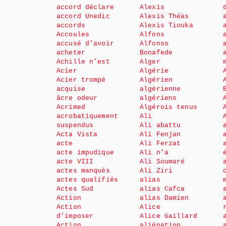
accord déclare
Alexis
accord Unedic
Alexis Théas
accords
Alexis Tiouka
Accoules
Alfons
accusé d’avoir
Alfonso
acheter
Bonafede
Achille n’est
Alger
Acier
Algérie
Acier trompé
Algérien
acquise
algérienne
âcre odeur
algériens
Acrimed
Algérois tenus
acrobatiquement
Ali
suspendus
Ali abattu
Acta Vista
Ali Fenjan
acte
Ali Ferzat
acte impudique
Ali n’a
acte VIII
Ali Soumaré
actes manqués
Ali Ziri
actes qualifiés
alias
Actes Sud
alias Cafca
Action
alias Damien
Action
Alice
d’imposer
Alice Gaillard
Action
aliénation